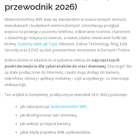
przewodnik 2026)
Wideodomofony WiFi stały się standardem w nowoczesnych domach,
mieszkaniach i budynkach wielorodzinnych. Umożliwiają podgląd
wejścia na posesję z poziomu telefonu, odbieranie rozmów z kurierem
z dowolnego miejsca na świecie, a nawet zdalne otwieranie furtki lub
bramy.
Systemy takie jak Tuya
, Hikvision, Dahua Technology, Ring, Eufy
Security oraz EZVIZ są dziś powszechnie stosowane w Europie i Polsce.
Jednocześnie to właśnie te urządzenia należą do
najczęstszych
punktów wejścia dla cyberataków do sieci domowej
. Dlaczego? Bo
są stale podłączone do Internetu, często mają dostęp do kamery,
mikrofonu, chmury i aplikacji mobilnej – czyli wszystkiego, co interesuje
atakującego.
Ten artykuł to kompletny, praktyczny przewodnik SEO, który pokazuje:
jak zabezpieczyć
wideodomofon WiFi
,
jak skonfigurować sieć domową,
jak uniknąć przejęcia kamery,
jakie błędy popełnia 90% użytkowników,