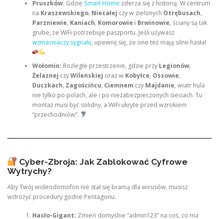
Pruszków:
Gdzie
Smart Home
zderza się z historią. W centrum
na
Kraszewskiego
,
Niecałej
czy w zielonych
Otrębusach
,
Parzniewie
,
Kaniach
,
Komorowie
i
Brwinowie
, ściany są tak
grube, że WiFi potrzebuje paszportu. Jeśli używasz
wzmacniaczy sygnału
, upewnij się, że one też mają silne hasła!
Wołomin:
Rozległe przestrzenie, gdzie przy
Legionów
,
Żelaznej
czy
Wileńskiej
oraz w
Kobyłce
,
Ossowie
,
Duczkach
,
Zagościńcu
,
Ciemnem
czy
Majdanie
, wiatr hula
nie tylko po polach, ale i po niezabezpieczonych sieciach. Tu
montaż musi być solidny, a WiFi ukryte przed wzrokiem
“przechodniów”.
Cyber-Zbroja: Jak Zablokować Cyfrowe
Wytrychy?
Aby Twój wideodomofon nie stał się bramą dla wirusów, musisz
wdrożyć procedury godne Pentagonu:
Hasło-Gigant:
Zmień domyślne “admin123” na coś, co ma