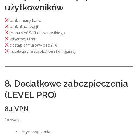
użytkowników
brak zmiany hasła
brak aktualizacji
jedna sieć WiFi dla wszystkiego
włączony UPnP
dostęp chmurowy bez 2FA
instalacja „na szybko” bez konfiguracji
8. Dodatkowe zabezpieczenia
(LEVEL PRO)
8.1 VPN
Pozwala:
ukryć urządzenia,