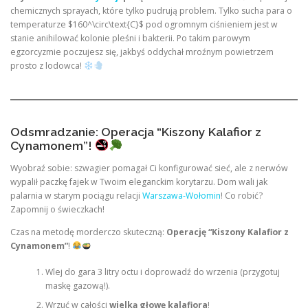
chemicznych sprayach, które tylko pudrują problem. Tylko sucha para o
temperaturze $160^\circ\text{C}$ pod ogromnym ciśnieniem jest w
stanie anihilować kolonie pleśni i bakterii. Po takim parowym
egzorcyzmie poczujesz się, jakbyś oddychał mroźnym powietrzem
prosto z lodowca!
Odsmradzanie: Operacja “Kiszony Kalafior z
Cynamonem”!
Wyobraź sobie: szwagier pomagał Ci konfigurować sieć, ale z nerwów
wypalił paczkę fajek w Twoim eleganckim korytarzu. Dom wali jak
palarnia w starym pociągu relacji
Warszawa-Wołomin
! Co robić?
Zapomnij o świeczkach!
Czas na metodę morderczo skuteczną:
Operację “Kiszony Kalafior z
Cynamonem”
!
Wlej do gara 3 litry octu i doprowadź do wrzenia (przygotuj
maskę gazową!).
Wrzuć w całości
wielką głowę kalafiora
!