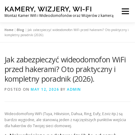
Skip
KAMERY, WIZJERY, WI-FI
to
Menu
content
Montaż Kamer Wifi i Wideodomofonów oraz Wizjerów z kamerą
Home
»
Blog
»
Jak zabezpieczyć wideodomofon WiFi przed hakerami? Oto praktyczny i
GŁÓWNA
MONTAŻ KAMER WIFI W WARSZAWA
kompletny poradnik (2026).
Jak zabezpieczyć wideodomofon WiFi
MONTAŻ WIDEDOMOFONÓW
przed hakerami? Oto praktyczny i
kompletny poradnik (2026).
MONTAŻU WIZJERÓW Z KAMERĄ
BLOG
POSTED ON
MAY 12, 2026
BY
ADMIN
EN
KONTAKT
Wideodomofony WiFi (Tuya, Hikvision, Dahua, Ring, Eufy, Ezviz itp.) są
bardzo wygodne, ale stanowią jeden z najczęstszych punktów wejścia
dla hakerów do Twojej sieci domowej.