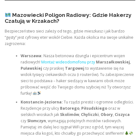
Mazowiecki Poligon Radiowy: Gdzie Hakerzy
Czatują w Krzakach?
Bezpieczeństwo sieci zależy od tego, gdzie mieszkasz i jak bardzo
“gęsty” jest cyfrowy eter wokół Ciebie. Każda okolica ma swoje unikalne
zagrożenia:
Warszawa:
Nasza betonowa dżungla i epicentrum wojen
radiowych!
Montaż wideodomofonu przy
Marszałkowskiej
,
Puławskiej
czy praskiej
Targowej
to wystawienie się na
widok tysięcy ciekawskich oczu (i routerów). Tu zabezpieczenie
sieci to podstawa – haker siedzący w kawiarni obok może
próbować wejść do Twojego domu szybciej niż Ty otworzysz
furtkę!
Konstancin-Jeziorna:
Tu rządzi prestiż i ogromne odległości.
Rezydencje przy ulicy
Batorego
,
Piłsudskiego
oraz w
sielskich wioskach jak
Skolimów
,
Chyliczki
,
Obory
,
Ciszyca
czy
Słomczyn
, wymagają potężnych mostów radiowych.
Pamiętaj: im dalej leci sygnał WiFi przez ogród, tym więcej
miejsca dla kogoś, kto chciałby go przechwycić snifferem!