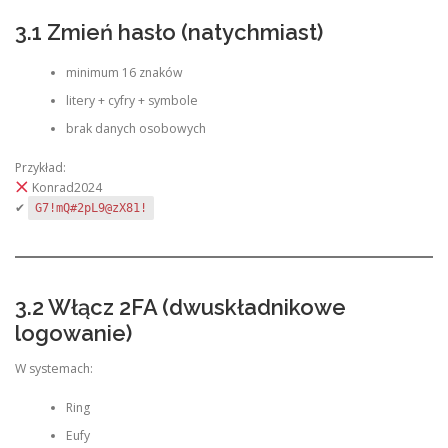
3.1 Zmień hasło (natychmiast)
minimum 16 znaków
litery + cyfry + symbole
brak danych osobowych
Przykład:
Konrad2024
✔
G7!mQ#2pL9@zX81!
3.2 Włącz 2FA (dwuskładnikowe
logowanie)
W systemach:
Ring
Eufy