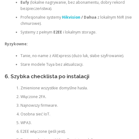
Eufy
(lokalne nagrywanie, bez abonamentu, dobry rekord
bezpieczeństwa).
Profesjonalne systemy
Hikvision
/ Dahua
z lokalnym NVR (nie
chmurowe).
Systemy z pełnym
E2EE
i lokalnym storage.
Ryzykowne:
Tanie, no-name z AliExpress (dużo luk, słabe szyfrowanie).
Stare modele Tuya bez aktualizacji.
6. Szybka checklista po instalacji
Zmienione wszystkie domyślne hasła.
Włączone 2FA.
Najnowszy firmware.
Osobna sieć IoT.
WPA3.
E2EE włączone (jeśli jest).