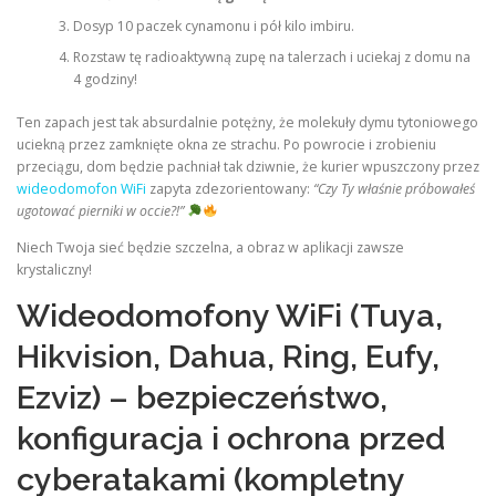
Dosyp 10 paczek cynamonu i pół kilo imbiru.
Rozstaw tę radioaktywną zupę na talerzach i uciekaj z domu na
4 godziny!
Ten zapach jest tak absurdalnie potężny, że molekuły dymu tytoniowego
uciekną przez zamknięte okna ze strachu. Po powrocie i zrobieniu
przeciągu, dom będzie pachniał tak dziwnie, że kurier wpuszczony przez
wideodomofon WiFi
zapyta zdezorientowany:
“Czy Ty właśnie próbowałeś
ugotować pierniki w occie?!”
Niech Twoja sieć będzie szczelna, a obraz w aplikacji zawsze
krystaliczny!
Wideodomofony WiFi (Tuya,
Hikvision, Dahua, Ring, Eufy,
Ezviz) – bezpieczeństwo,
konfiguracja i ochrona przed
cyberatakami (kompletny