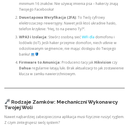
minimum 16 znaków. Nie używaj imienia psa – hakerzy znają
Twojego Facebooka!
Dwuetapowa Weryfikacja (2FA):
To Twój cyfrowy
elektrozaczep rewersyjny. Nawet jeśli ktoś ukradnie hasło,
telefon krzyknie: “Hej, to na pewno Ty?”.
WPA3 i Izolacja:
Stwórz osobną sieć
WiFi dla
domofonu i
lodówki (IoT). Jeśli haker przejmie domofon, niech utknie w
odizolowanym segmencie, nie mając dostępu do Twojego
banku!
Firmware to Amunicja:
Producenci tacy jak
Hikvision
czy
Dahua
regularnie łatają luki. Brak aktualizacji to jak zostawienie
klucza w zamku nawierzchniowym.
Rodzaje Zamków: Mechaniczni Wykonawcy
Twojej Woli
Nawet najbardziej zabezpieczona aplikacja musi fizycznie ruszyć ryglem.
Z czym zintegrujesz swój system?