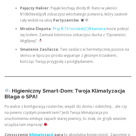
Pajęczy Hakier:
Pająki kochają diody IR. Rano w jakości
$1080\text{p}$ zobaczysz włochatego potwora, który zasłonił
cały widok na ulicę
Partyzantów
.
Mroźna Ślepota:
Przy $-15^circtext{C}$ kamera
może pokryć
się lodem. Zamiast listonosza zobaczysz ducha z “Opowieści
Wigilijnej”.
Smażenie Zasilacza:
Tani zasilacz w hermetycznej puszce na
słońcu w lipcu po prostu wyparuje z głośnym trzaskiem,
kończąc Twoją przygodę z podglądaniem.
Higieniczny Smart-Dom: Twoja Klimatyzacja
Błaga o SPA!
Po walce z konfiguracją routerów, wejdź do domu i odetchnij… ale czy
na pewno czystym powietrzem? Jeśli Twoja klimatyzacja po
uruchomieniu emituje zapach starej piwnicy, to znak, że grzyb właśnie
urządza tam imprezę!
Czyszczenie
klimatyzacji
parą
to absolutna konieczność. Zapomnij o