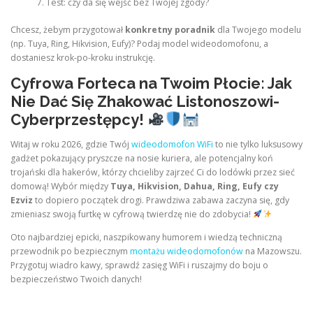
Test: czy da się wejść bez Twojej zgody?
Chcesz, żebym przygotował
konkretny poradnik
dla Twojego modelu
(np. Tuya, Ring, Hikvision, Eufy)? Podaj model wideodomofonu, a
dostaniesz krok-po-kroku instrukcję.
Cyfrowa Forteca na Twoim Płocie: Jak
Nie Dać Się Zhakować Listonoszowi-
Cyberprzestępcy!
Witaj w roku 2026, gdzie Twój
wideodomofon WiFi
to nie tylko luksusowy
gadżet pokazujący pryszcze na nosie kuriera, ale potencjalny koń
trojański dla hakerów, którzy chcieliby zajrzeć Ci do lodówki przez sieć
domową! Wybór między
Tuya, Hikvision, Dahua, Ring, Eufy czy
Ezviz
to dopiero początek drogi. Prawdziwa zabawa zaczyna się, gdy
zmieniasz swoją furtkę w cyfrową twierdzę nie do zdobycia!
Oto najbardziej epicki, naszpikowany humorem i wiedzą techniczną
przewodnik po bezpiecznym
montażu wideodomofonów
na Mazowszu.
Przygotuj wiadro kawy, sprawdź zasięg WiFi i ruszajmy do boju o
bezpieczeństwo Twoich danych!