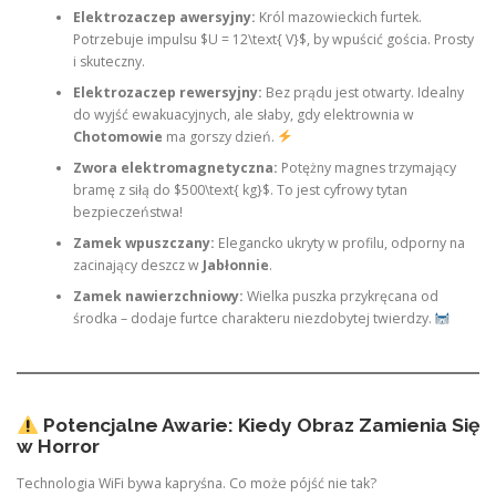
Elektrozaczep awersyjny:
Król mazowieckich furtek.
Potrzebuje impulsu $U = 12\text{ V}$, by wpuścić gościa. Prosty
i skuteczny.
Elektrozaczep rewersyjny:
Bez prądu jest otwarty. Idealny
do wyjść ewakuacyjnych, ale słaby, gdy elektrownia w
Chotomowie
ma gorszy dzień.
Zwora elektromagnetyczna:
Potężny magnes trzymający
bramę z siłą do $500\text{ kg}$. To jest cyfrowy tytan
bezpieczeństwa!
Zamek wpuszczany:
Elegancko ukryty w profilu, odporny na
zacinający deszcz w
Jabłonnie
.
Zamek nawierzchniowy:
Wielka puszka przykręcana od
środka – dodaje furtce charakteru niezdobytej twierdzy.
Potencjalne Awarie: Kiedy Obraz Zamienia Się
w Horror
Technologia WiFi bywa kapryśna. Co może pójść nie tak?