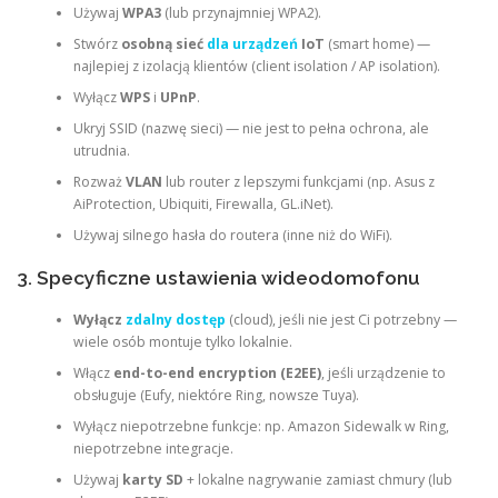
Używaj
WPA3
(lub przynajmniej WPA2).
Stwórz
osobną sieć
dla urządzeń
IoT
(smart home) —
najlepiej z izolacją klientów (client isolation / AP isolation).
Wyłącz
WPS
i
UPnP
.
Ukryj SSID (nazwę sieci) — nie jest to pełna ochrona, ale
utrudnia.
Rozważ
VLAN
lub router z lepszymi funkcjami (np. Asus z
AiProtection, Ubiquiti, Firewalla, GL.iNet).
Używaj silnego hasła do routera (inne niż do WiFi).
3. Specyficzne ustawienia wideodomofonu
Wyłącz
zdalny dostęp
(cloud), jeśli nie jest Ci potrzebny —
wiele osób montuje tylko lokalnie.
Włącz
end-to-end encryption (E2EE)
, jeśli urządzenie to
obsługuje (Eufy, niektóre Ring, nowsze Tuya).
Wyłącz niepotrzebne funkcje: np. Amazon Sidewalk w Ring,
niepotrzebne integracje.
Używaj
karty SD
+ lokalne nagrywanie zamiast chmury (lub