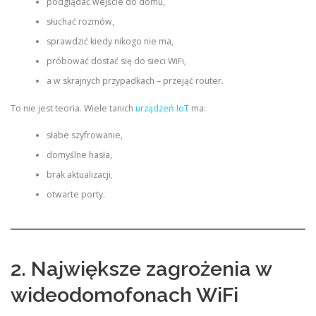
podglądać wejście do domu,
słuchać rozmów,
sprawdzić kiedy nikogo nie ma,
próbować dostać się do sieci WiFi,
a w skrajnych przypadkach – przejąć router.
To nie jest teoria. Wiele tanich
urządzeń IoT
ma:
słabe szyfrowanie,
domyślne hasła,
brak aktualizacji,
otwarte porty.
2. Największe zagrożenia w
wideodomofonach WiFi