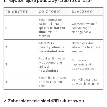
1. Najważniejsze podstawy (zrób to od razu)
PRIORYTET
CO ZROBIĆ
DLACZEGO
Zmień domyślne
hasło do konta
Większość włamań
1
aplikacji na
bardzo
zaczyna się od
silne
(min. 16
słabego hasła
znaków)
Włącz
2FA /
Nawet jeśli ktoś
2
uwierzytelnianie
zdobędzie hasło, nie
dwuskładnikowe
wejdzie
Aktualizuj firmware
Producenci
wideodomofonu i
3
naprawiają luki
aplikacji
bezpieczeństwa
natychmiast
Zmień hasło i nazwę
Domyślne dane są
4
sieci WiFi (SSID) na
powszechnie znane
silne
2. Zabezpieczenie sieci WiFi (kluczowe!)