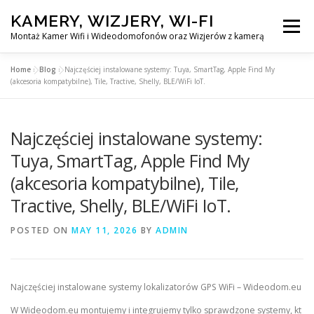
Skip
KAMERY, WIZJERY, WI-FI
to
Menu
content
Montaż Kamer Wifi i Wideodomofonów oraz Wizjerów z kamerą
Home
»
Blog
»
Najczęściej instalowane systemy: Tuya, SmartTag, Apple Find My
GŁÓWNA
MONTAŻ KAMER WIFI W WARSZAWA
(akcesoria kompatybilne), Tile, Tractive, Shelly, BLE/WiFi IoT.
Najczęściej instalowane systemy:
MONTAŻ WIDEDOMOFONÓW
Tuya, SmartTag, Apple Find My
(akcesoria kompatybilne), Tile,
MONTAŻU WIZJERÓW Z KAMERĄ
BLOG
Tractive, Shelly, BLE/WiFi IoT.
PL
POSTED ON
MAY 11, 2026
BY
ADMIN
KONTAKT
Najczęściej instalowane systemy lokalizatorów GPS WiFi – Wideodom.eu
W Wideodom.eu montujemy i integrujemy tylko sprawdzone systemy, kt