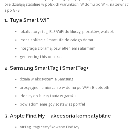
óre działają stabilnie w polskich warunkach. W domu po WiFi, na zewnątr
z po GPS.
1. Tuya Smart WiFi
lokalizatory i tagi BLE/WiFi do kluczy, plecaków, walizek
jedna aplikacja Smart Life do całego domu
integracja z bramą, oświetleniem i alarmem
geofencing i historia tras
2. Samsung SmartTag i SmartTag+
działa w ekosystemie Samsung
precyzyjne namierzanie w domu po WiFi i Bluetooth
idealny do kluczy i auta w garażu
powiadomienie gdy zostawisz portfel
3. Apple Find My – akcesoria kompatybilne
AirTag i tagi certyfikowane Find My