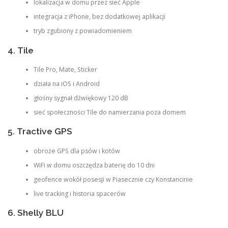
lokalizacja w domu przez sieć Apple
integracja z iPhone, bez dodatkowej aplikacji
tryb zgubiony z powiadomieniem
4. Tile
Tile Pro, Mate, Sticker
działa na iOS i Android
głośny sygnał dźwiękowy 120 dB
sieć społeczności Tile do namierzania poza domem
5. Tractive GPS
obroże GPS dla psów i kotów
WiFi w domu oszczędza baterię do 10 dni
geofence wokół posesji w Piasecznie czy Konstancinie
live tracking i historia spacerów
6. Shelly BLU