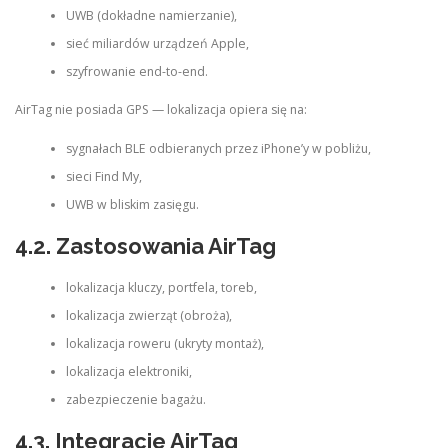
UWB (dokładne namierzanie),
sieć miliardów urządzeń Apple,
szyfrowanie end-to-end.
AirTag nie posiada GPS — lokalizacja opiera się na:
sygnałach BLE odbieranych przez iPhone’y w pobliżu,
sieci Find My,
UWB w bliskim zasięgu.
4.2. Zastosowania AirTag
lokalizacja kluczy, portfela, toreb,
lokalizacja zwierząt (obroża),
lokalizacja roweru (ukryty montaż),
lokalizacja elektroniki,
zabezpieczenie bagażu.
4.3. Integracje AirTag