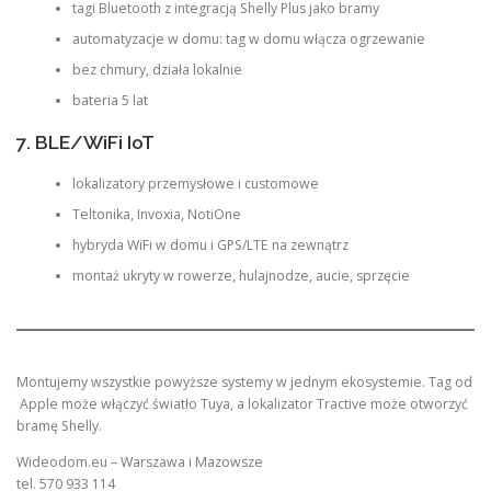
tagi Bluetooth z integracją Shelly Plus jako bramy
automatyzacje w domu: tag w domu włącza ogrzewanie
bez chmury, działa lokalnie
bateria 5 lat
7. BLE/WiFi IoT
lokalizatory przemysłowe i customowe
Teltonika, Invoxia, NotiOne
hybryda WiFi w domu i GPS/LTE na zewnątrz
montaż ukryty w rowerze, hulajnodze, aucie, sprzęcie
Montujemy wszystkie powyższe systemy w jednym ekosystemie. Tag od
Apple może włączyć światło Tuya, a lokalizator Tractive może otworzyć
bramę Shelly.
Wideodom.eu – Warszawa i Mazowsze
tel. 570 933 114