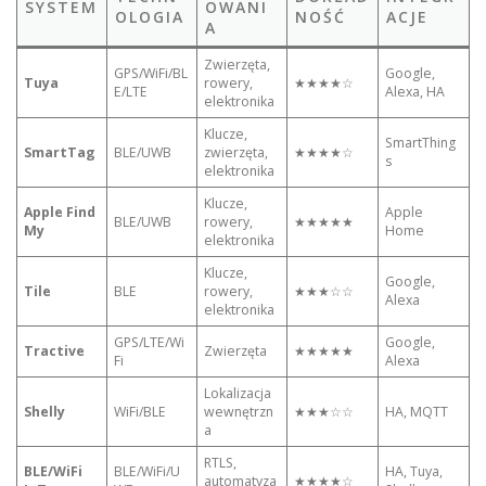
SYSTEM
OWANI
OLOGIA
NOŚĆ
ACJE
A
Zwierzęta,
GPS/WiFi/BL
Google,
Tuya
rowery,
★★★★☆
E/LTE
Alexa, HA
elektronika
Klucze,
SmartThing
SmartTag
BLE/UWB
zwierzęta,
★★★★☆
s
elektronika
Klucze,
Apple Find
Apple
BLE/UWB
rowery,
★★★★★
My
Home
elektronika
Klucze,
Google,
Tile
BLE
rowery,
★★★☆☆
Alexa
elektronika
GPS/LTE/Wi
Google,
Tractive
Zwierzęta
★★★★★
Fi
Alexa
Lokalizacja
Shelly
WiFi/BLE
wewnętrzn
★★★☆☆
HA, MQTT
a
RTLS,
BLE/WiFi
BLE/WiFi/U
HA, Tuya,
automatyza
★★★★☆