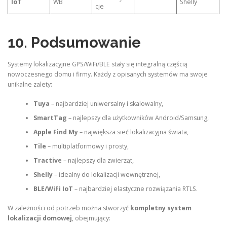
IoT
WB
Shelly
cje
10. Podsumowanie
Systemy lokalizacyjne GPS/WiFi/BLE stały się integralną częścią
nowoczesnego domu i firmy. Każdy z opisanych systemów ma swoje
unikalne zalety:
Tuya
– najbardziej uniwersalny i skalowalny,
SmartTag
– najlepszy dla użytkowników Android/Samsung,
Apple Find My
– największa sieć lokalizacyjna świata,
Tile
– multiplatformowy i prosty,
Tractive
– najlepszy dla zwierząt,
Shelly
– idealny do lokalizacji wewnętrznej,
BLE/WiFi IoT
– najbardziej elastyczne rozwiązania RTLS.
W zależności od potrzeb można stworzyć
kompletny system
lokalizacji domowej
, obejmujący: