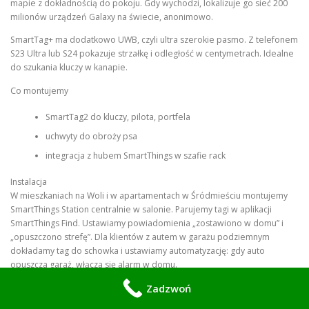
mapie z dokładnością do pokoju. Gdy wychodzi, lokalizuje go sieć 200
milionów urządzeń Galaxy na świecie, anonimowo.
SmartTag+ ma dodatkowo UWB, czyli ultra szerokie pasmo. Z telefonem
S23 Ultra lub S24 pokazuje strzałkę i odległość w centymetrach. Idealne
do szukania kluczy w kanapie.
Co montujemy
SmartTag2 do kluczy, pilota, portfela
uchwyty do obroży psa
integracja z hubem SmartThings w szafie rack
Instalacja
W mieszkaniach na Woli i w apartamentach w Śródmieściu montujemy
SmartThings Station centralnie w salonie. Parujemy tagi w aplikacji
SmartThings Find. Ustawiamy powiadomienia „zostawiono w domu” i
„opuszczono strefę”. Dla klientów z autem w garażu podziemnym
dokładamy tag do schowka i ustawiamy automatyzację: gdy auto
opuszcza garaż, włącza się alarm w domu.
Zadzwoń
Zalety