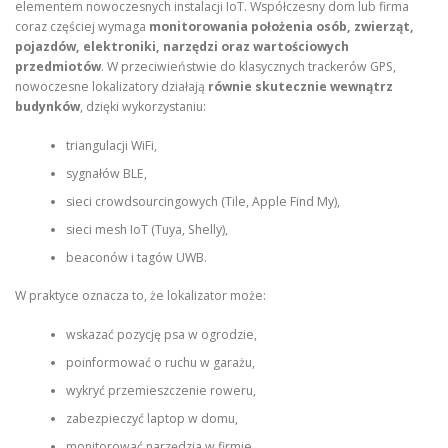
elementem nowoczesnych instalacji IoT. Współczesny dom lub firma
coraz częściej wymaga
monitorowania położenia osób, zwierząt,
pojazdów, elektroniki, narzędzi oraz wartościowych
przedmiotów
. W przeciwieństwie do klasycznych trackerów GPS,
nowoczesne lokalizatory działają
równie skutecznie wewnątrz
budynków
, dzięki wykorzystaniu:
triangulacji WiFi,
sygnałów BLE,
sieci crowdsourcingowych (Tile, Apple Find My),
sieci mesh IoT (Tuya, Shelly),
beaconów i tagów UWB.
W praktyce oznacza to, że lokalizator może:
wskazać pozycję psa w ogrodzie,
poinformować o ruchu w garażu,
wykryć przemieszczenie roweru,
zabezpieczyć laptop w domu,
monitorować narzędzia w firmie,