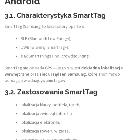
Android
3.1. Charakterystyka SmartTag
SmartTag (Samsung) to lokalizatory oparte o:
BLE (Bluetooth Low Energy),
UWB (w wersji SmartTag+),
sieć SmartThings Find (crowdsourcing).
SmartTag nie posiada GPS — jego siłą jest
dokładna lokalizacja
wewnętrzna
oraz
sieć urządzeń Samsung
, które anonimowo
pomagają w odnajdywaniu tagów.
3.2. Zastosowania SmartTag
lokalizacja kluczy, portfela, toreb,
lokalizacja zwierząt (obroża),
lokalizacja elektroniki,
lokalizacja roweru w garażu,
wykrywanie ruchu przedmiotów.