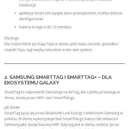
lokalizacja
aplikacja Smart Life wysyła dużo powiadomień, trzeba dobrze
skonfigurować
bateria w tagu 6 do 12 miesięcy
Dla kogo
Dla rodzin które już mają Tuya w domu. Jeśli masz żarówki, gniazdka i
czujniki Tuya, tagi wejdą naturalnie w ten sam system.
2. SAMSUNG SMARTTAG I SMARTTAG+ – DLA
EKOSYSTEMU GALAXY
SmartTag to odpowiedź Samsunga na AirTag, ale z jedną przewagą w
domu, działa przez WiFi i sieć SmartThings.
Jak działa
SmartTag łączy się przez Bluetooth Low Energy z telefonem Samsung w
pobliżu. W domu wykorzystuje hub SmartThings Station lub telewizor
Samsung jako stację bazową WiFi. Gdy tag jest w domu, widzisz go na