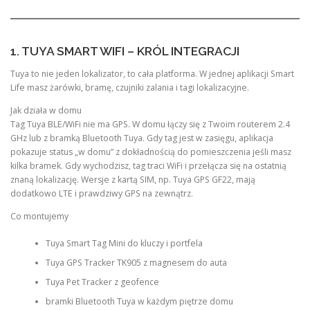
1. TUYA SMART WIFI – KRÓL INTEGRACJI
Tuya to nie jeden lokalizator, to cała platforma. W jednej aplikacji Smart
Life masz żarówki, bramę, czujniki zalania i tagi lokalizacyjne.
Jak działa w domu
Tag Tuya BLE/WiFi nie ma GPS. W domu łączy się z Twoim routerem 2.4
GHz lub z bramką Bluetooth Tuya. Gdy tag jest w zasięgu, aplikacja
pokazuje status „w domu” z dokładnością do pomieszczenia jeśli masz
kilka bramek. Gdy wychodzisz, tag traci WiFi i przełącza się na ostatnią
znaną lokalizację. Wersje z kartą SIM, np. Tuya GPS GF22, mają
dodatkowo LTE i prawdziwy GPS na zewnątrz.
Co montujemy
Tuya Smart Tag Mini do kluczy i portfela
Tuya GPS Tracker TK905 z magnesem do auta
Tuya Pet Tracker z geofence
bramki Bluetooth Tuya w każdym piętrze domu