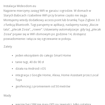
Instalacja Wideodom.eu
Najpierw mierzymy zasięg WiFi w garażu i ogrodzie. W domach w
Starych Babicach i Izabelinie WiFi przy bramie często nie sięga.
Montujemy wtedy dodatkowy access point lub bramkę Tuya Zigbee 3.0
z funkcją Bluetooth. Tagi parujemy w aplikacji, nadajemy nazwy „klucze
tata”, „plecak Zosia”, „rower”. Ustawiamy automatyzacje: gdy tag „plecak
Zosia” pojawi się w WiFi domowym po godzinie 14, dostajesz
powiadomienie i włącza się ogrzewanie w pokoju.
Zalety
jeden ekosystem do całego Smart Home
tanie tagi, 40 do 90 zł
działa na Android i iOS
integracja z Google Home, Alexa, Home Assistant przez Local
Tuya
geofencing z promieniem od 50 metrów
Wady
wersje bez SIM nie mają GPS na zewnątrz, tylko ostatnia