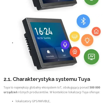
2.1. Charakterystyka systemu Tuya
Tuya to największy globalny ekosystem IoT, obsługujący ponad
500 000
urządzeń
różnych producentów. W kontekście lokalizacji Tuya oferuje:
lokalizatory GPS/WiFi/BLE,