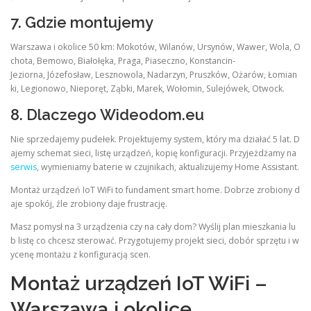
7. Gdzie montujemy
Warszawa i okolice 50 km: Mokotów, Wilanów, Ursynów, Wawer, Wola, O
chota, Bemowo, Białołęka, Praga, Piaseczno, Konstancin-
Jeziorna, Józefosław, Lesznowola, Nadarzyn, Pruszków, Ożarów, Łomian
ki, Legionowo, Nieporęt, Ząbki, Marek, Wołomin, Sulejówek, Otwock.
8. Dlaczego Wideodom.eu
Nie sprzedajemy pudełek. Projektujemy system, który ma działać 5 lat. D
ajemy schemat sieci, listę urządzeń, kopię konfiguracji. Przyjeżdżamy na
serwis
, wymieniamy baterie w czujnikach, aktualizujemy Home Assistant.
Montaż urządzeń IoT WiFi to fundament smart home. Dobrze zrobiony d
aje spokój, źle zrobiony daje frustrację.
Masz pomysł na 3 urządzenia czy na cały dom? Wyślij plan mieszkania lu
b listę co chcesz sterować. Przygotujemy projekt sieci, dobór sprzętu i w
ycenę montażu z konfiguracją scen.
Montaż urządzeń IoT WiFi –
Warszawa i okolice