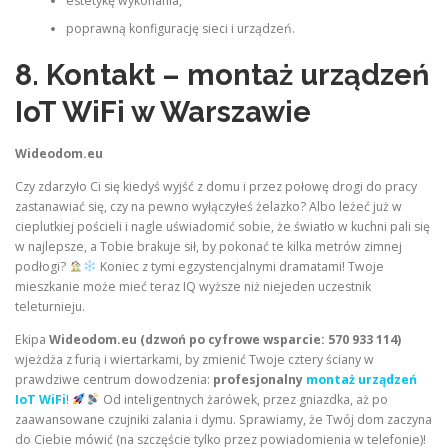
estetykę wykonania,
poprawną konfigurację sieci i urządzeń.
8. Kontakt – montaż urządzeń
IoT WiFi w Warszawie
Wideodom.eu
Czy zdarzyło Ci się kiedyś wyjść z domu i przez połowę drogi do pracy
zastanawiać się, czy na pewno wyłączyłeś żelazko? Albo leżeć już w
cieplutkiej pościeli i nagle uświadomić sobie, że światło w kuchni pali się
w najlepsze, a Tobie brakuje sił, by pokonać te kilka metrów zimnej
podłogi?
Koniec z tymi egzystencjalnymi dramatami! Twoje
mieszkanie może mieć teraz IQ wyższe niż niejeden uczestnik
teleturnieju.
Ekipa
Wideodom.eu (dzwoń po cyfrowe wsparcie: 570 933 114)
wjeżdża z furią i wiertarkami, by zmienić Twoje cztery ściany w
prawdziwe centrum dowodzenia:
profesjonalny
montaż urządzeń
IoT WiFi
!
Od inteligentnych żarówek, przez gniazdka, aż po
zaawansowane czujniki zalania i dymu. Sprawiamy, że Twój dom zaczyna
do Ciebie mówić (na szczęście tylko przez powiadomienia w telefonie)!