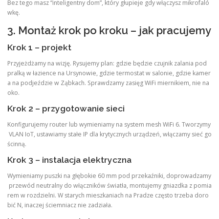
Bez tego masz “inteligentny dom”, który głupieje gdy włączysz mikrofaló
wkę.
3. Montaż krok po kroku – jak pracujemy
Krok 1 – projekt
Przyjeżdżamy na wizję. Rysujemy plan: gdzie będzie czujnik zalania pod
pralką w łazience na Ursynowie, gdzie termostat w salonie, gdzie kamer
a na podjeździe w Ząbkach. Sprawdzamy zasięg WiFi miernikiem, nie na
oko.
Krok 2 – przygotowanie sieci
Konfigurujemy router lub wymieniamy na system mesh WiFi 6. Tworzymy
VLAN IoT, ustawiamy stałe IP dla krytycznych urządzeń, włączamy sieć go
ścinną.
Krok 3 – instalacja elektryczna
Wymieniamy puszki na głębokie 60 mm pod przekaźniki, doprowadzamy
przewód neutralny do włączników światła, montujemy gniazdka z pomia
rem w rozdzielni. W starych mieszkaniach na Pradze często trzeba doro
bić N, inaczej ściemniacz nie zadziała.