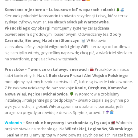
Konstancin-Jeziorna – Luksusowe IoT w oparach solanki
Kierunek południe! Konstancin to miasto rezydencji i ciszy, która teraz
zyskuje cyfrowy wymiar. Na ulicach takich jak
Warszawska
,
Piłsudskiego
czy
Skargi
montujemy systemy zarządzania
oświetleniem ogrodowym i basenowym. Odwiedzamy też
Obory
,
Czernidła
,
Bielawę
,
Habdzin
i
Słomczyn
.
W Bielawie
zainstalowaliśmy czujniki wilgotności gleby WiFi – teraz ogród podlewa
się sam tylko wtedy, gdy rośliny naprawdę chcą pić, a właściciel śledzi to
na smartfonie, popijając kawę w tężniach.
Pruszków – Twierdze o stalowych nerwach
Pruszków to miasto
ludzi konkretnych. Na
ul. Bolesława Prusa
i
Alei Wojska Polskiego
montujemy systemy bezpieczeństwa IoT, które są twarde i niezawodne.
Z Pruszkowa uciekamy do oaz spokoju:
Kanie
,
Otrębusy
,
Komorów
,
Nowa Wieś
,
Pęcice
i
Michałowice
.
W Komorowie zrobiliśmy
instalację „inteligentnego przedpokoju” – światło zapala się płynnie po
wykryciu ruchu, a głośnik WiFi przypomina o zabraniu parasola, jeśli
prognoza pogody przewiduje deszcz. Sprytne, prawda?
Wołomin
– Szerokie horyzonty i wschodnia cyfryzacja
Wołomin
prężnie stawia na technologię. Na
Wileńskiej
,
Legionów
,
Sikorskiego
i
Sasina
instalujemy sprzęt w nowo powstających osiedlach. Nasza baza