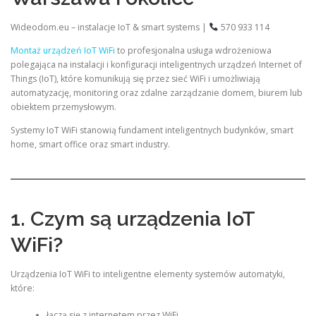
Wideodom.eu – instalacje IoT & smart systems |
570 933 114
Montaż urządzeń IoT WiFi
to profesjonalna usługa wdrożeniowa
polegająca na instalacji i konfiguracji inteligentnych urządzeń Internet of
Things (IoT), które komunikują się przez sieć WiFi i umożliwiają
automatyzację, monitoring oraz zdalne zarządzanie domem, biurem lub
obiektem przemysłowym.
Systemy IoT WiFi stanowią fundament inteligentnych budynków, smart
home, smart office oraz smart industry.
1. Czym są urządzenia IoT
WiFi?
Urządzenia IoT WiFi to inteligentne elementy systemów automatyki,
które:
łączą się z internetem przez WiFi,