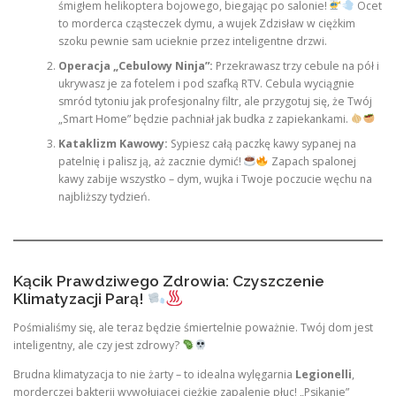
śmigłem helikoptera bojowego, biegając po salonie!
Ocet
to morderca cząsteczek dymu, a wujek Zdzisław w ciężkim
szoku pewnie sam ucieknie przez inteligentne drzwi.
Operacja „Cebulowy Ninja”:
Przekrawasz trzy cebule na pół i
ukrywasz je za fotelem i pod szafką RTV. Cebula wyciągnie
smród tytoniu jak profesjonalny filtr, ale przygotuj się, że Twój
„Smart Home” będzie pachniał jak budka z zapiekankami.
Kataklizm Kawowy:
Sypiesz całą paczkę kawy sypanej na
patelnię i palisz ją, aż zacznie dymić!
Zapach spalonej
kawy zabije wszystko – dym, wujka i Twoje poczucie węchu na
najbliższy tydzień.
Kącik Prawdziwego Zdrowia: Czyszczenie
Klimatyzacji Parą!
Pośmialiśmy się, ale teraz będzie śmiertelnie poważnie. Twój dom jest
inteligentny, ale czy jest zdrowy?
Brudna klimatyzacja to nie żarty – to idealna wylęgarnia
Legionelli
,
morderczej bakterii wywołującej ciężkie zapalenie płuc! „Psikanie”