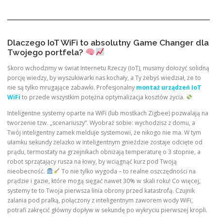
Dlaczego IoT WiFi to absolutny Game Changer dla
Twojego portfela?
Skoro wchodzimy w świat Internetu Rzeczy (IoT), musimy dołożyć solidną
porcję wiedzy, by wyszukiwarki nas kochały, a Ty żebyś wiedział, że to
nie są tylko mrugające zabawki. Profesjonalny
montaż urządzeń IoT
WiFi
to przede wszystkim potężna optymalizacja kosztów życia.
Inteligentne systemy oparte na WiFi (lub mostkach Zigbee) pozwalają na
tworzenie tzw. „scenariuszy”. Wyobraź sobie: wychodzisz z domu, a
Twój inteligentny zamek melduje systemowi, że nikogo nie ma. W tym
ułamku sekundy żelazko w inteligentnym gnieździe zostaje odcięte od
prądu, termostaty na grzejnikach obniżają temperaturę o 3 stopnie, a
robot sprzątający rusza na łowy, by wciągnąć kurz pod Twoją
nieobecność.
To nie tylko wygoda – to realne oszczędności na
prądzie i gazie, które mogą sięgać nawet 30% w skali roku! Co więcej,
systemy te to Twoja pierwsza linia obrony przed katastrofą. Czujnik
zalania pod pralką, połączony z inteligentnym zaworem wody WiFi,
potrafi zakręcić główny dopływ w sekundę po wykryciu pierwszej kropli.