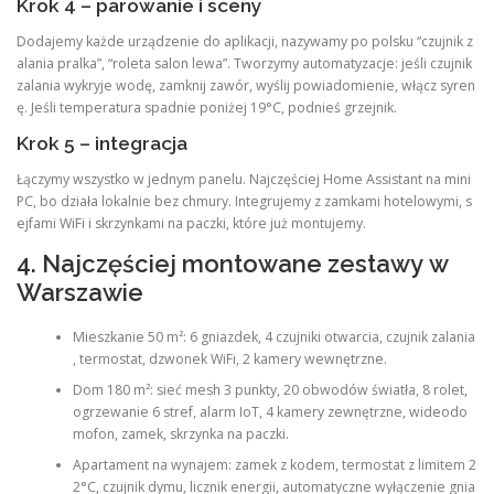
Krok 4 – parowanie i sceny
Dodajemy każde urządzenie do aplikacji, nazywamy po polsku “czujnik z
alania pralka”, “roleta salon lewa”. Tworzymy automatyzacje: jeśli czujnik
zalania wykryje wodę, zamknij zawór, wyślij powiadomienie, włącz syren
ę. Jeśli temperatura spadnie poniżej 19°C, podnieś grzejnik.
Krok 5 – integracja
Łączymy wszystko w jednym panelu. Najczęściej Home Assistant na mini
PC, bo działa lokalnie bez chmury. Integrujemy z zamkami hotelowymi, s
ejfami WiFi i skrzynkami na paczki, które już montujemy.
4. Najczęściej montowane zestawy w
Warszawie
Mieszkanie 50 m²: 6 gniazdek, 4 czujniki otwarcia, czujnik zalania
, termostat, dzwonek WiFi, 2 kamery wewnętrzne.
Dom 180 m²: sieć mesh 3 punkty, 20 obwodów światła, 8 rolet,
ogrzewanie 6 stref, alarm IoT, 4 kamery zewnętrzne, wideodo
mofon, zamek, skrzynka na paczki.
Apartament na wynajem: zamek z kodem, termostat z limitem 2
2°C, czujnik dymu, licznik energii, automatyczne wyłączenie gnia