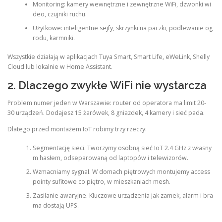
Monitoring: kamery wewnętrzne i zewnętrzne WiFi, dzwonki wi
deo, czujniki ruchu.
Użytkowe: inteligentne sejfy, skrzynki na paczki, podlewanie og
rodu, karmniki.
Wszystkie działają w aplikacjach Tuya Smart, Smart Life, eWeLink, Shelly
Cloud lub lokalnie w Home Assistant.
2. Dlaczego zwykłe WiFi nie wystarcza
Problem numer jeden w Warszawie: router od operatora ma limit 20-
30 urządzeń. Dodajesz 15 żarówek, 8 gniazdek, 4 kamery i sieć pada.
Dlatego przed montażem IoT robimy trzy rzeczy:
Segmentację sieci. Tworzymy osobną sieć IoT 2.4 GHz z własny
m hasłem, odseparowaną od laptopów i telewizorów.
Wzmacniamy sygnał. W domach piętrowych montujemy access
pointy sufitowe co piętro, w mieszkaniach mesh.
Zasilanie awaryjne. Kluczowe urządzenia jak zamek, alarm i bra
ma dostają UPS.