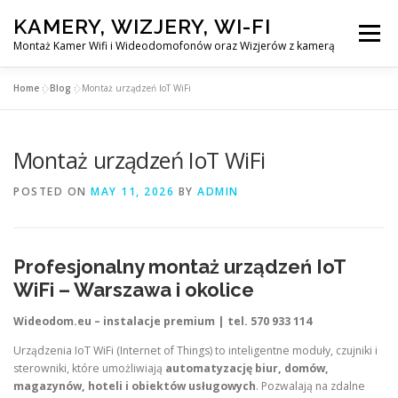
Skip
KAMERY, WIZJERY, WI-FI
to
Menu
content
Montaż Kamer Wifi i Wideodomofonów oraz Wizjerów z kamerą
Home
»
Blog
»
Montaż urządzeń IoT WiFi
GŁÓWNA
MONTAŻ KAMER WIFI W WARSZAWA
Montaż urządzeń IoT WiFi
MONTAŻ WIDEDOMOFONÓW
POSTED ON
MAY 11, 2026
BY
ADMIN
MONTAŻU WIZJERÓW Z KAMERĄ
BLOG
Profesjonalny montaż urządzeń IoT
EN
WiFi – Warszawa i okolice
KONTAKT
Wideodom.eu – instalacje premium | tel. 570 933 114
Urządzenia IoT WiFi (Internet of Things) to inteligentne moduły, czujniki i
sterowniki, które umożliwiają
automatyzację biur, domów,
magazynów, hoteli i obiektów usługowych
. Pozwalają na zdalne