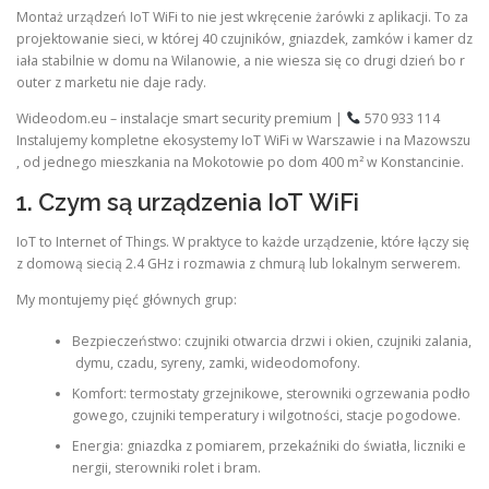
Montaż urządzeń IoT WiFi to nie jest wkręcenie żarówki z aplikacji. To za
projektowanie sieci, w której 40 czujników, gniazdek, zamków i kamer dz
iała stabilnie w domu na Wilanowie, a nie wiesza się co drugi dzień bo r
outer z marketu nie daje rady.
Wideodom.eu – instalacje smart security premium |
570 933 114
Instalujemy kompletne ekosystemy IoT WiFi w Warszawie i na Mazowszu
, od jednego mieszkania na Mokotowie po dom 400 m² w Konstancinie.
1. Czym są urządzenia IoT WiFi
IoT to Internet of Things. W praktyce to każde urządzenie, które łączy się
z domową siecią 2.4 GHz i rozmawia z chmurą lub lokalnym serwerem.
My montujemy pięć głównych grup:
Bezpieczeństwo: czujniki otwarcia drzwi i okien, czujniki zalania,
dymu, czadu, syreny, zamki, wideodomofony.
Komfort: termostaty grzejnikowe, sterowniki ogrzewania podło
gowego, czujniki temperatury i wilgotności, stacje pogodowe.
Energia: gniazdka z pomiarem, przekaźniki do światła, liczniki e
nergii, sterowniki rolet i bram.