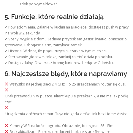
zdek po wymeldowaniu.
5. Funkcje, które realnie działają
✔ Powiadomienia. Zalanie w kuchni na Białołęce, dostajesz push w pracy
na Woli w 2 sekundy.
✔ Sceny. Wyjście z domu: jednym przyciskiem gasisz światło, obniżasz o
grzewanie, uzbrajasz alarm, zamykasz zamek.
✔ Historia. Widzisz, ile prądu zużyła suszarka w tym miesiącu.
✔ Sterowanie głosowe. “Alexa, zamknij rolety” działa po polsku.
✔ Dostęp zdalny. Otwierasz bramę kurierowi będąc w Gdańsku.
6. Najczęstsze błędy, które naprawiamy
Wszystko na jednej sieci 2.4 GHz. Po 25 urządzeniach router się dusi.
Brak przewodu N w puszce. Klient kupuje przekaźnik, a nie ma jak podłą
czyć.
Urządzenia z różnych chmur. Tuya nie gada z eWeLink bez Home Assist
ant.
Kamery WiFi na końcu ogrodu. Obraz tnie, bo sygnał -85 dBm.
Brak aktualizacji. Po roku producent blokuje stare firmware.