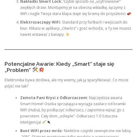
Nakładki Smart Lock:
Szybki sposób na „ucyfrowienie”
zwykłych drzwi. Montujemy je na obecną wkładkę, łączymy z
WiFi i nagle Twoja stara klapa staje się bramą do przyszłości.
Elektrozaczepy WiFi:
Standard przy furtkach i wejściach do
biur. Klikasz w aplikacji „Otwórz” i gość wchodzi, a Ty nie musisz
nawet wstawać z kanapy.
Potencjalne Awarie: Kiedy „Smart” staje się
„Problem”
Elektronika bywa złośliwa, ale my wiemy, jak ją spacyfikować. Co może
pójść nie tak?
Zemsta Pani Krysi z Odkurzaczem:
Najczęstsza awaria
Smart Home! Osoba sprzątająca wyciąga zasilacz od bramki
WiFi (Huba), by podłączyć odkurzacz, i zapomina wpiąć go z
powrotem. Cały dom „ośleple”. Odkurzacz 1:0 Sztuczna
Inteligencja!
Bunt WiFi przez mróz:
Niektóre czujniki zewnętrzne nie lubią
-20°C. Dlatego montujemy tylko modele o wzmocnionej