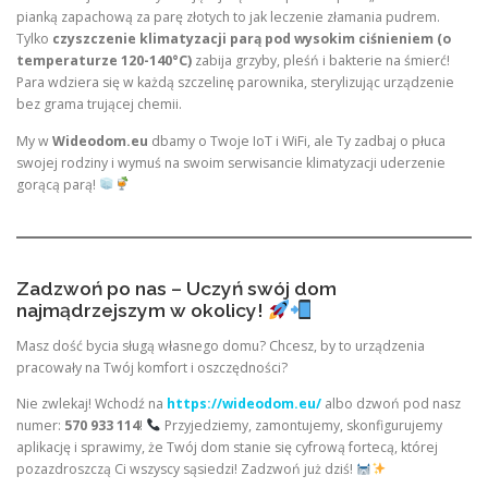
pianką zapachową za parę złotych to jak leczenie złamania pudrem.
Tylko
czyszczenie klimatyzacji parą pod wysokim ciśnieniem (o
temperaturze 120-140°C)
zabija grzyby, pleśń i bakterie na śmierć!
Para wdziera się w każdą szczelinę parownika, sterylizując urządzenie
bez grama trującej chemii.
My w
Wideodom.eu
dbamy o Twoje IoT i WiFi, ale Ty zadbaj o płuca
swojej rodziny i wymuś na swoim serwisancie klimatyzacji uderzenie
gorącą parą!
Zadzwoń po nas – Uczyń swój dom
najmądrzejszym w okolicy!
Masz dość bycia sługą własnego domu? Chcesz, by to urządzenia
pracowały na Twój komfort i oszczędności?
Nie zwlekaj! Wchodź na
https://wideodom.eu/
albo dzwoń pod nasz
numer:
570 933 114
!
Przyjedziemy, zamontujemy, skonfigurujemy
aplikację i sprawimy, że Twój dom stanie się cyfrową fortecą, której
pozazdroszczą Ci wszyscy sąsiedzi! Zadzwoń już dziś!