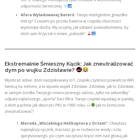
odporności termicznej.
Afera Wyładowanej Baterii:
Twoje inteligentne gniazdko
milczy? Czasami po prostu bateria w czujniku obecności
wyzionęła ducha. My uczymy, jak ustawić powiadomienia, by
dom sam krzyczał o nowe „paluszki”.
Ekstremalnie Śmieszny Kącik: Jak zneutralizować
dym po wujku Zdzisławie?
Wyobraź sobie: dom naszpikowany IoT, czujniki czystości powietrza WiFi
świecą na zielono, a tu wpada wujek Zdzisław. Zdzisław, jak to Zdzisław,
w samym środku Twojego nowoczesnego salonu „tylko na sekundkę”
odpala najtańszego „sporta” bez filtra. Twoje czujniki wpadają w panikę,
a dom pachnie jak dworzec PKS w 1995 roku.
Jak to komicznie
zneutralizować?
Metoda „Wściekłego Helikoptera z Octem”:
Chwytasz
największy ręcznik, maczasz go w roztworze wody i octu
spirytusowego, po czym zaczynasz kręcić nim nad głową jak