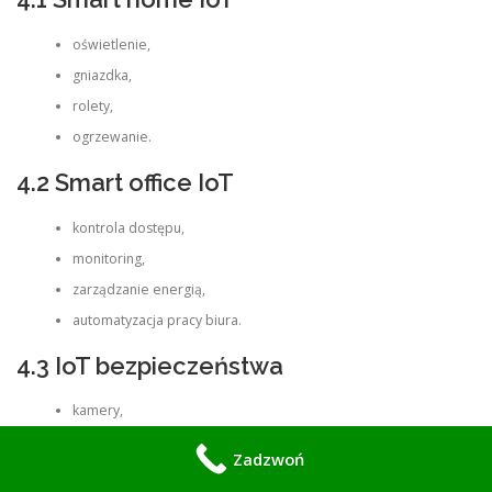
oświetlenie,
gniazdka,
rolety,
ogrzewanie.
4.2 Smart office IoT
kontrola dostępu,
monitoring,
zarządzanie energią,
automatyzacja pracy biura.
4.3 IoT bezpieczeństwa
kamery,
czujniki ruchu,
Zadzwoń
alarmy,