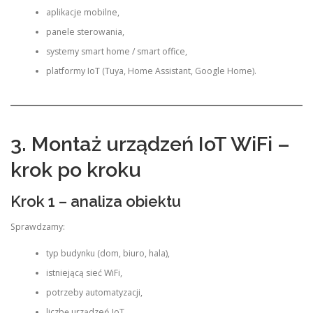
aplikacje mobilne,
panele sterowania,
systemy smart home / smart office,
platformy IoT (Tuya, Home Assistant, Google Home).
3. Montaż urządzeń IoT WiFi –
krok po kroku
Krok 1 – analiza obiektu
Sprawdzamy:
typ budynku (dom, biuro, hala),
istniejącą sieć WiFi,
potrzeby automatyzacji,
liczbę urządzeń IoT,