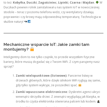
to też:
Kobyłka
,
Duczki
,
Zagościniec
,
Lipinki
,
Czarna
i
Majdan
.
W
Duczkach pewien rolnik zainstalował u nas system IoT w nowoczesnej
stodole – teraz z poziomu telefonu widzi, czy wentylatory działają
poprawnie i czy krowy mają odpowiednią temperaturę. Technologia w
służbie natury!
Mechaniczne wsparcie IoT: Jakie zamki tam
montujemy?
Inteligentny dom to nie tylko czujniki, to przede wszystkim fizyczne
bariery, które muszą dogadać się z Twoim WiFi. Z czym parujemy nasz
sprzęt?
Zamki wielopunktowe (listwowe):
Pancerne listwy w
drzwiach głównych, które dzięki silnikom WiFi ryglują się same,
gdy tylko system wykryje, że poszedłeś spać.
Zamki wpuszczane elektroniczne:
Dyskretni agenci ukryci
wewnątrz skrzydła drzwi. Z zewnątrz wyglądają jak klasyka, w
środku to czysta elektronika otwierana palcem lub kodem.