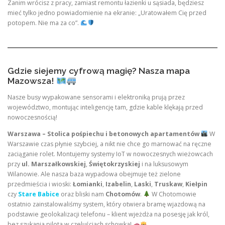
Zanim wrócisz z pracy, zamiast remontu łazienki u sąsiada, będziesz
mieć tylko jedno powiadomienie na ekranie: „Uratowałem Cię przed
potopem. Nie ma za co”.
Gdzie siejemy cyfrową magię? Nasza mapa
Mazowsza!
Nasze busy wypakowane sensorami i elektroniką prują przez
województwo, montując inteligencję tam, gdzie kable klękają przed
nowoczesnością!
Warszawa – Stolica pośpiechu i betonowych apartamentów
W
Warszawie czas płynie szybciej, a nikt nie chce go marnować na ręczne
zaciąganie rolet. Montujemy systemy IoT w nowoczesnych wieżowcach
przy
ul. Marszałkowskiej
,
Świętokrzyskiej
i na luksusowym
Wilanowie. Ale nasza baza wypadowa obejmuje też zielone
przedmieścia i wioski:
Łomianki
,
Izabelin
,
Laski
,
Truskaw
,
Kiełpin
czy
Stare Babice
oraz bliski nam
Chotomów
.
W Chotomowie
ostatnio zainstalowaliśmy system, który otwiera bramę wjazdową na
podstawie geolokalizacji telefonu – klient wjeżdża na posesję jak król,
bez szukania pilota w czeluściach schowka!