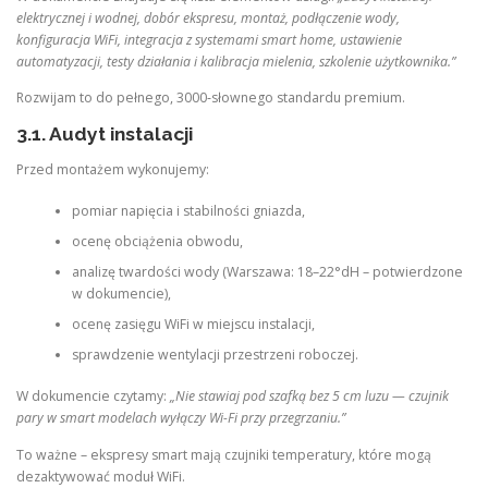
elektrycznej i wodnej, dobór ekspresu, montaż, podłączenie wody,
konfiguracja WiFi, integracja z systemami smart home, ustawienie
automatyzacji, testy działania i kalibracja mielenia, szkolenie użytkownika.”
Rozwijam to do pełnego, 3000‑słownego standardu premium.
3.1. Audyt instalacji
Przed montażem wykonujemy:
pomiar napięcia i stabilności gniazda,
ocenę obciążenia obwodu,
analizę twardości wody (Warszawa: 18–22°dH – potwierdzone
w dokumencie),
ocenę zasięgu WiFi w miejscu instalacji,
sprawdzenie wentylacji przestrzeni roboczej.
W dokumencie czytamy:
„Nie stawiaj pod szafką bez 5 cm luzu — czujnik
pary w smart modelach wyłączy Wi-Fi przy przegrzaniu.”
To ważne – ekspresy smart mają czujniki temperatury, które mogą
dezaktywować moduł WiFi.