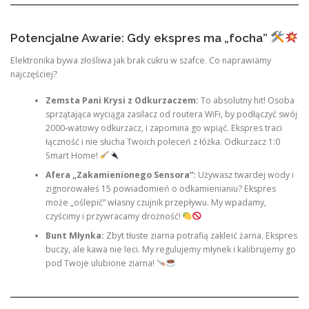
Potencjalne Awarie: Gdy ekspres ma „focha”
Elektronika bywa złośliwa jak brak cukru w szafce. Co naprawiamy
najczęściej?
Zemsta Pani Krysi z Odkurzaczem:
To absolutny hit! Osoba
sprzątająca wyciąga zasilacz od routera WiFi, by podłączyć swój
2000-watowy odkurzacz, i zapomina go wpiąć. Ekspres traci
łączność i nie słucha Twoich poleceń z łóżka. Odkurzacz 1:0
Smart Home!
Afera „Zakamienionego Sensora”:
Używasz twardej wody i
zignorowałeś 15 powiadomień o odkamienianiu? Ekspres
może „oślepić” własny czujnik przepływu. My wpadamy,
czyścimy i przywracamy drożność!
Bunt Młynka:
Zbyt tłuste ziarna potrafią zakleić żarna. Ekspres
buczy, ale kawa nie leci. My regulujemy młynek i kalibrujemy go
pod Twoje ulubione ziarna!