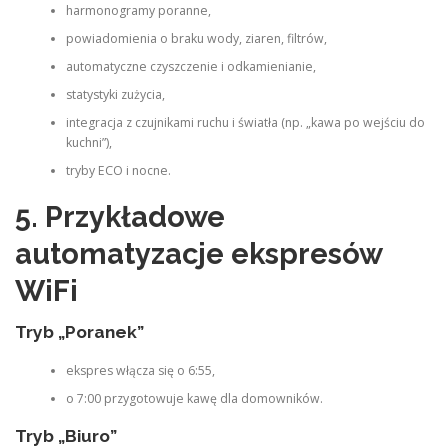
harmonogramy poranne,
powiadomienia o braku wody, ziaren, filtrów,
automatyczne czyszczenie i odkamienianie,
statystyki zużycia,
integracja z czujnikami ruchu i światła (np. „kawa po wejściu do
kuchni”),
tryby ECO i nocne.
5. Przykładowe
automatyzacje ekspresów
WiFi
Tryb „Poranek”
ekspres włącza się o 6:55,
o 7:00 przygotowuje kawę dla domowników.
Tryb „Biuro”