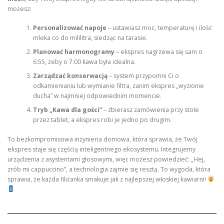
możesz:
Personalizować napoje
– ustawiasz moc, temperaturę i ilość
mleka co do mililitra, siedząc na tarasie.
Planować harmonogramy
– ekspres nagrzewa się sam o
6:55, żeby o 7:00 kawa była idealna.
Zarządzać konserwacją
– system przypomni Ci o
odkamienianiu lub wymianie filtra, zanim ekspres „wyzionie
ducha” w najmniej odpowiednim momencie.
Tryb „Kawa dla gości”
– zbierasz zamówienia przy stole
przez tablet, a ekspres robi je jedno po drugim.
To bezkompromisowa inżynieria domowa, która sprawia, że Twój
ekspres staje się częścią inteligentnego ekosystemu. Integrujemy
urządzenia z asystentami głosowymi, więc możesz powiedzieć: „Hej,
zrób mi cappuccino”, a technologia zajmie się resztą. To wygoda, która
sprawia, że każda filiżanka smakuje jak z najlepszej włoskiej kawiarni!