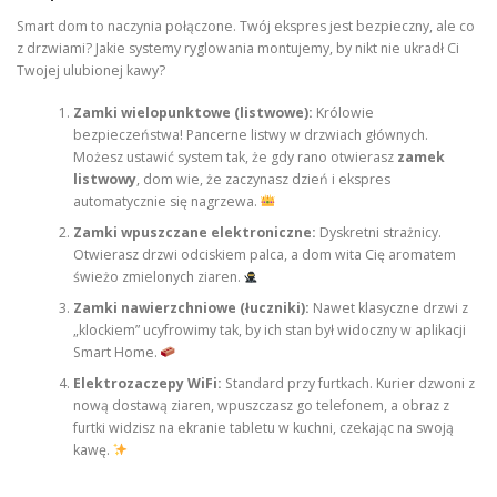
Smart dom to naczynia połączone. Twój ekspres jest bezpieczny, ale co
z drzwiami? Jakie systemy ryglowania montujemy, by nikt nie ukradł Ci
Twojej ulubionej kawy?
Zamki wielopunktowe (listwowe):
Królowie
bezpieczeństwa! Pancerne listwy w drzwiach głównych.
Możesz ustawić system tak, że gdy rano otwierasz
zamek
listwowy
, dom wie, że zaczynasz dzień i ekspres
automatycznie się nagrzewa.
Zamki wpuszczane elektroniczne:
Dyskretni strażnicy.
Otwierasz drzwi odciskiem palca, a dom wita Cię aromatem
świeżo zmielonych ziaren.
Zamki nawierzchniowe (łuczniki):
Nawet klasyczne drzwi z
„klockiem” ucyfrowimy tak, by ich stan był widoczny w aplikacji
Smart Home.
Elektrozaczepy WiFi:
Standard przy furtkach. Kurier dzwoni z
nową dostawą ziaren, wpuszczasz go telefonem, a obraz z
furtki widzisz na ekranie tabletu w kuchni, czekając na swoją
kawę.