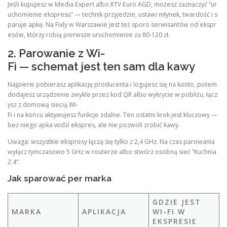
Jeśli kupujesz w Media Expert albo RTV Euro AGD, możesz zaznaczyć “ur
uchomienie ekspresu” — technik przyjedzie, ustawi młynek, twardość i s
paruje apkę. Na Fixly w Warszawie jest też sporo serwisantów od ekspr
esów, którzy robią pierwsze uruchomienie za 80-120 zł.
2. Parowanie z Wi-
Fi — schemat jest ten sam dla kawy
Najpierw pobierasz aplikację producenta i logujesz się na konto, potem
dodajesz urządzenie zwykle przez kod QR albo wykrycie w pobliżu, łącz
ysz z domową siecią Wi-
Fi i na końcu aktywujesz funkcje zdalne. Ten ostatni krok jest kluczowy —
bez niego apka widzi ekspres, ale nie pozwoli zrobić kawy.
Uwaga: wszystkie ekspresy łączą się tylko z 2,4 GHz. Na czas parowania
wyłącz tymczasowo 5 GHz w routerze albo stwórz osobną sieć “Kuchnia
2.4”.
Jak sparować per marka
GDZIE JEST
MARKA
APLIKACJA
WI-FI W
EKSPRESIE