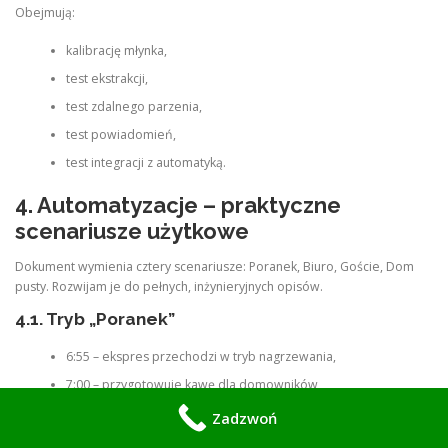
Obejmują:
kalibrację młynka,
test ekstrakcji,
test zdalnego parzenia,
test powiadomień,
test integracji z automatyką.
4. Automatyzacje – praktyczne
scenariusze użytkowe
Dokument wymienia cztery scenariusze: Poranek, Biuro, Goście, Dom
pusty. Rozwijam je do pełnych, inżynieryjnych opisów.
4.1. Tryb „Poranek”
6:55 – ekspres przechodzi w tryb nagrzewania,
7:00 – przygotowuje kawę dla domowników,
7:05 – wysyła powiadomienie o gotowości.
Zadzwoń