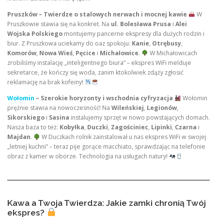
Pruszków – Twierdze o stalowych nerwach i mocnej kawie
W
Pruszkowie stawia się na konkret. Na
ul. Bolesława Prusa
i
Alei
Wojska Polskiego
montujemy pancerne ekspresy dla dużych rodzin i
biur. Z Pruszkowa uciekamy do oaz spokoju:
Kanie
,
Otrębusy
,
Komorów
,
Nowa Wieś
,
Pęcice
i
Michałowice
.
W Michałowicach
zrobiliśmy instalację „inteligentnego biura” – ekspres WiFi melduje
sekretarce, że kończy się woda, zanim ktokolwiek zdąży zgłosić
reklamację na brak kofeiny!
Wołomin
– Szerokie horyzonty i wschodnia cyfryzacja
Wołomin
prężnie stawia na nowoczesność! Na
Wileńskiej
,
Legionów
,
Sikorskiego
i
Sasina
instalujemy sprzęt w nowo powstających domach.
Nasza baza to też:
Kobyłka
,
Duczki
,
Zagościniec
,
Lipinki
,
Czarna
i
Majdan
.
W Duczkach rolnik zainstalował u nas ekspres WiFi w swojej
„letniej kuchni” – teraz pije gorące macchiato, sprawdzając na telefonie
obraz z kamer w oborze. Technologia na usługach natury!
Kawa a Twoja Twierdza: Jakie zamki chronią Twój
ekspres?