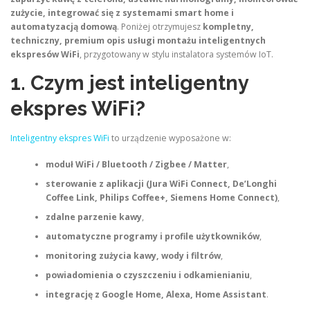
zużycie, integrować się z systemami smart home i
automatyzacją domową
. Poniżej otrzymujesz
kompletny,
techniczny, premium opis usługi montażu inteligentnych
ekspresów WiFi
, przygotowany w stylu instalatora systemów IoT.
1. Czym jest inteligentny
ekspres WiFi?
Inteligentny ekspres WiFi
to urządzenie wyposażone w:
moduł WiFi / Bluetooth / Zigbee / Matter
,
sterowanie z aplikacji (Jura WiFi Connect, De’Longhi
Coffee Link, Philips Coffee+, Siemens Home Connect)
,
zdalne parzenie kawy
,
automatyczne programy i profile użytkowników
,
monitoring zużycia kawy, wody i filtrów
,
powiadomienia o czyszczeniu i odkamienianiu
,
integrację z Google Home, Alexa, Home Assistant
.