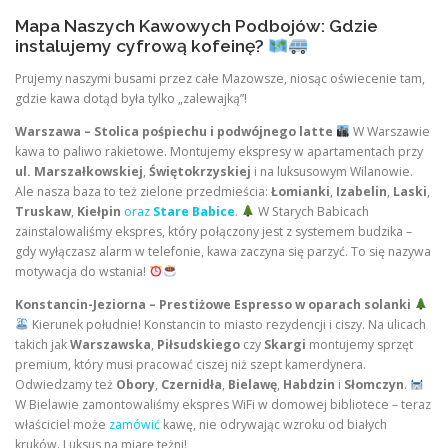
Mapa Naszych Kawowych Podbojów: Gdzie
instalujemy cyfrową kofeinę?
Prujemy naszymi busami przez całe Mazowsze, niosąc oświecenie tam,
gdzie kawa dotąd była tylko „zalewajką”!
Warszawa – Stolica pośpiechu i podwójnego latte
W Warszawie
kawa to paliwo rakietowe. Montujemy ekspresy w apartamentach przy
ul. Marszałkowskiej
,
Świętokrzyskiej
i na luksusowym Wilanowie.
Ale nasza baza to też zielone przedmieścia:
Łomianki
,
Izabelin
,
Laski
,
Truskaw
,
Kiełpin
oraz
Stare Babice
.
W Starych Babicach
zainstalowaliśmy ekspres, który połączony jest z systemem budzika –
gdy wyłączasz alarm w telefonie, kawa zaczyna się parzyć. To się nazywa
motywacja do wstania!
Konstancin-Jeziorna – Prestiżowe Espresso w oparach solanki
Kierunek południe! Konstancin to miasto rezydencji i ciszy. Na ulicach
takich jak
Warszawska
,
Piłsudskiego
czy
Skargi
montujemy sprzęt
premium, który musi pracować ciszej niż szept kamerdynera.
Odwiedzamy też
Obory
,
Czernidła
,
Bielawę
,
Habdzin
i
Słomczyn
.
W Bielawie zamontowaliśmy ekspres WiFi w domowej bibliotece – teraz
właściciel może
zamówić
kawę, nie odrywając wzroku od białych
kruków. Luksus na miarę tężni!