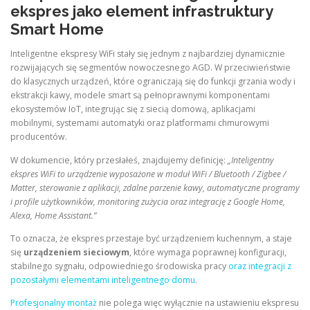
ekspres jako element infrastruktury
Smart Home
Inteligentne ekspresy WiFi stały się jednym z najbardziej dynamicznie
rozwijających się segmentów nowoczesnego AGD. W przeciwieństwie
do klasycznych urządzeń, które ograniczają się do funkcji grzania wody i
ekstrakcji kawy, modele smart są pełnoprawnymi komponentami
ekosystemów IoT, integrując się z siecią domową, aplikacjami
mobilnymi, systemami automatyki oraz platformami chmurowymi
producentów.
W dokumencie, który przesłałeś, znajdujemy definicję:
„Inteligentny
ekspres WiFi to urządzenie wyposażone w moduł WiFi / Bluetooth / Zigbee /
Matter, sterowanie z aplikacji, zdalne parzenie kawy, automatyczne programy
i profile użytkowników, monitoring zużycia oraz integrację z Google Home,
Alexa, Home Assistant.”
To oznacza, że ekspres przestaje być urządzeniem kuchennym, a staje
się
urządzeniem sieciowym
, które wymaga poprawnej konfiguracji,
stabilnego sygnału, odpowiedniego środowiska pracy
oraz integracji z
pozostałymi elementami inteligentnego domu
.
Profesjonalny montaż
nie polega więc wyłącznie na ustawieniu ekspresu