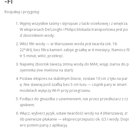
-Fi
Rozpakuj i przygotuj:
Wyjmij wszystkie taśmy i styropian z tacki ociekowej i z wnętrza.
W ekspresach De’Longhi i Philips blokada transportowa jest po
d zbiornikiem wody.
Włóż filtr wody — w Warszawie woda jest twarda (ok. 18-
22°dH), bez filtra kamień zabije grzałkę w 6 miesięcy. Namocz fil
tr 5 minut, włóż, przekręć.
Napełnij zbiornik świeżą zimną wodą do MAX, wsyp ziarna do p
ojemnika (nie mielona na start).
Postaw ekspres na stabilnym blacie, zostaw 10 cm z tyłu na par
ę. Nie stawiaj pod szafką bez 5 cm luzu — czujnik pary w smart
modelach wyłączy Wi-Fi przy przegrzaniu.
Podłącz do gniazdka z uziemieniem, nie przez przedłużacz z cz
ajnikiem.
Włącz, wybierz język, ustaw twardość wody na 4 (Warszawa), zr
ób pierwsze płukanie — ekspres przepuści ok. 0,5 l wody. Dopi
ero potem paruj z aplikacją.