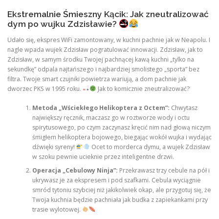
Ekstremalnie Śmieszny Kącik: Jak zneutralizować
dym po wujku Zdzisławie?
Udało się, ekspres WiFi zamontowany, w kuchni pachnie jak w Neapolu. I
nagle wpada wujek Zdzisław pogratulować innowacji. Zdzisław, jak to
Zdzisław, w samym środku Twojej pachnącej kawą kuchni „tylko na
sekundkę” odpala najtańszego i najbardziej smolistego „sporta” bez
filtra. Twoje smart czujniki powietrza wariują, a dom pachnie jak
dworzec PKS w 1995 roku.
Jak to komicznie zneutralizować?
Metoda „Wściekłego Helikoptera z Octem”:
Chwytasz
największy ręcznik, maczasz go w roztworze wody i octu
spirytusowego, po czym zaczynasz kręcić nim nad głową niczym
śmigłem helikoptera bojowego, biegając wokół wujka i wydając
dźwięki syreny!
Ocet to morderca dymu, a wujek Zdzisław
w szoku pewnie ucieknie przez inteligentne drzwi.
Operacja „Cebulowy Ninja”:
Przekrawasz trzy cebule na pół i
ukrywasz je za ekspresem i pod szafkami. Cebula wyciągnie
smród tytoniu szybciej niż jakikolwiek okap, ale przygotuj się, że
Twoja kuchnia będzie pachniała jak budka z zapiekankami przy
trasie wylotowej.