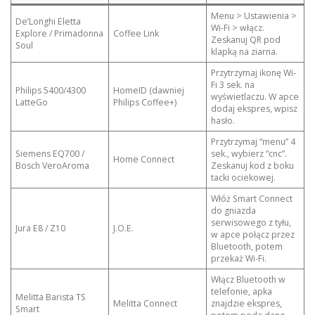
Menu > Ustawienia >
De’Longhi Eletta
Wi-Fi > włącz.
Explore / Primadonna
Coffee Link
Zeskanuj QR pod
Soul
klapką na ziarna.
Przytrzymaj ikonę Wi-
Fi 3 sek. na
Philips 5400/4300
HomeID (dawniej
wyświetlaczu. W apce
LatteGo
Philips Coffee+)
dodaj ekspres, wpisz
hasło.
Przytrzymaj “menu” 4
Siemens EQ700 /
sek., wybierz “cnc”.
Home Connect
Bosch VeroAroma
Zeskanuj kod z boku
tacki ociekowej.
Włóż Smart Connect
do gniazda
serwisowego z tyłu,
Jura E8 / Z10
J.O.E.
w apce połącz przez
Bluetooth, potem
przekaż Wi-Fi.
Włącz Bluetooth w
telefonie, apka
Melitta Barista TS
Melitta Connect
znajdzie ekspres,
Smart