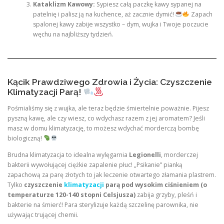
Kataklizm Kawowy:
Sypiesz całą paczkę kawy sypanej na
patelnię i palisz ją na kuchence, aż zacznie dymić!
Zapach
spalonej kawy zabije wszystko – dym, wujka i Twoje poczucie
węchu na najbliższy tydzień.
Kącik Prawdziwego Zdrowia i Życia: Czyszczenie
Klimatyzacji Parą!
Pośmialiśmy się z wujka, ale teraz będzie śmiertelnie poważnie. Pijesz
pyszną kawę, ale czy wiesz, co wdychasz razem z jej aromatem? Jeśli
masz w domu klimatyzację, to możesz wdychać morderczą bombę
biologiczną!
Brudna klimatyzacja to idealna wylęgarnia
Legionelli
, morderczej
bakterii wywołującej ciężkie zapalenie płuc! „Psikanie” pianką
zapachową za parę złotych to jak leczenie otwartego złamania plastrem.
Tylko
czyszczenie
klimatyzacji
parą pod wysokim ciśnieniem (o
temperaturze 120-140 stopni Celsjusza)
zabija grzyby, pleśń i
bakterie na śmierć! Para sterylizuje każdą szczelinę parownika, nie
używając trującej chemii.