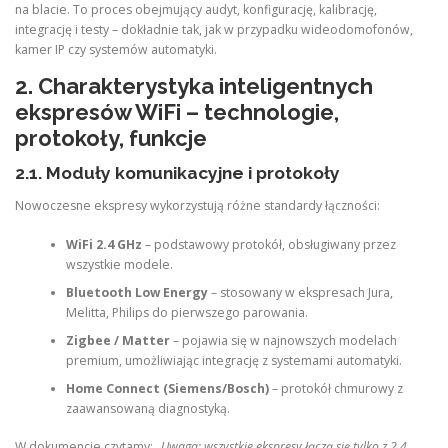
na blacie. To proces obejmujący audyt, konfigurację, kalibrację,
integrację i testy – dokładnie tak, jak w przypadku wideodomofonów,
kamer IP czy systemów automatyki.
2. Charakterystyka inteligentnych
ekspresów WiFi – technologie,
protokoły, funkcje
2.1. Moduły komunikacyjne i protokoły
Nowoczesne ekspresy wykorzystują różne standardy łączności:
WiFi 2.4 GHz
– podstawowy protokół, obsługiwany przez
wszystkie modele.
Bluetooth Low Energy
– stosowany w ekspresach Jura,
Melitta, Philips do pierwszego parowania.
Zigbee / Matter
– pojawia się w najnowszych modelach
premium, umożliwiając integrację z systemami automatyki.
Home Connect (Siemens/Bosch)
– protokół chmurowy z
zaawansowaną diagnostyką.
W dokumencie czytamy:
„Uwaga: wszystkie ekspresy łączą się tylko z 2,4