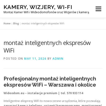
Skip
KAMERY, WIZJERY, WI-FI
to
Menu
content
Montaż Kamer Wifi i Wideodomofonów oraz Wizjerów z kamerą
Home
»
Blog
»
montaż inteligentnych ekspresów WiFi
GŁÓWNA
MONTAŻ KAMER WIFI W WARSZAWA
montaż inteligentnych ekspresów
MONTAŻ WIDEDOMOFONÓW
WiFi
POSTED ON
MAY 11, 2026
BY
ADMIN
MONTAŻU WIZJERÓW Z KAMERĄ
BLOG
EN
Profesjonalny montaż inteligentnych
KONTAKT
ekspresów WiFi – Warszawa i okolice
Wideodom.eu – instalacje premium | tel. 570 933 114
Inteligentne ekspresy WiFi to nowoczesne urządzenia, które pozwalają
zaparzyć kawę z telefonu, ustawić harmonogramy, monitorować