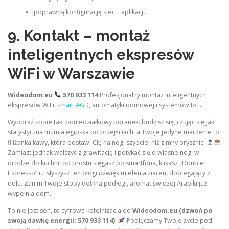
poprawną konfigurację sieci i aplikacji.
9. Kontakt – montaż
inteligentnych ekspresów
WiFi w Warszawie
Wideodom.eu
570 933 114
Profesjonalny montaż inteligentnych
ekspresów WiFi,
smart AGD
, automatyki domowej i systemów IoT.
Wyobraź sobie taki poniedziałkowy poranek: budzisz się, czując się jak
statystyczna mumia egipska po przejściach, a Twoje jedyne marzenie to
filiżanka kawy, która postawi Cię na nogi szybciej niż zimny prysznic.
Zamiast jednak walczyć z grawitacją i potykać się o własne nogi w
drodze do kuchni, po prostu sięgasz po smartfona, klikasz „Double
Espresso” i… słyszysz ten błogi dźwięk mielenia ziaren, dobiegający z
dołu. Zanim Twoje stopy dotkną podłogi, aromat świeżej Arabiki już
wypełnia dom.
To nie jest sen, to cyfrowa kofeinizacja od
Wideodom.eu (dzwoń po
swoją dawkę energii: 570 933 114)
!
Podłączamy Twoje życie pod