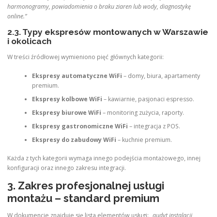
harmonogramy, powiadomienia o braku ziaren lub wody, diagnostykę
online.”
2.3. Typy ekspresów montowanych w Warszawie
i okolicach
W treści źródłowej wymieniono pięć głównych kategorii:
Ekspresy automatyczne WiFi
– domy, biura, apartamenty
premium.
Ekspresy kolbowe WiFi
– kawiarnie, pasjonaci espresso.
Ekspresy biurowe WiFi
– monitoring zużycia, raporty.
Ekspresy gastronomiczne WiFi
– integracja z POS.
Ekspresy do zabudowy WiFi
– kuchnie premium.
Każda z tych kategorii wymaga innego podejścia montażowego, innej
konfiguracji oraz innego zakresu integracji.
3. Zakres profesjonalnej usługi
montażu – standard premium
W dokumencie znajduje się lista elementów usługi:
„audyt instalacji