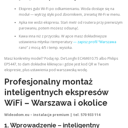
Ekspres gubi Wi-Fi po odkamienianiu. Woda dostaje się na
moduł — wytrzyj styki pod zbiornikiem, zresetuj Wi-Fi w menu.
Apka nie widzi ekspresu. Stań metr od routera przy pierwszym
parowaniu, potem możesz odsunąć.
Kawa inna niż z przycisku. W apce masz dokładniejsze
ustawienia młynka i temperatury
— zapisz profil “Warszawa
rano” z mocą 4/5 i temp. wysoka.
Masz konkretny model? Podaj np. De’Longhi ECAM610.75 albo Philips
EP5447, to dam dokładne kliknięcia i gdzie jest kod QR w Twoim
ekspresie, plus ustawienia pod warszawską wodę.
Profesjonalny montaż
inteligentnych ekspresów
WiFi – Warszawa i okolice
Wideodom.eu – instalacje premium | tel. 570 933 114
1. Wprowadzenie – inteligentny