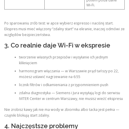
potem poda dane
Wi-Fi.
Po sparowaniu zrób test: w apce wybierz espresso i naciśnij start.
Ekspres musi mieć włączony “zdalny start” na ekranie, inaczej odmówi ze
względów bezpieczeństwa.
3. Co realnie daje Wi-Fi w ekspresie
tworzenie własnych przepisów i wysyłanie ich jednym
kliknięciem
harmonogram włączania — w Warszawie prąd tańszy po 22,
możesz ustawić nagrzewanie na 6:55
licznik filtrów i odkamieniania z przypomnieniem push
zdalna diagnostyka — Siemens i Jura wysyłają logi do serwisu
IVITER Center w centrum Warszawy, nie musisz wieźć ekspresu
Nie zrobisz kawy jak nie ma wody w zbiorniku albo tacka jest pełna —
czujniki blokują start zdalny.
4. Najczęstsze problemy