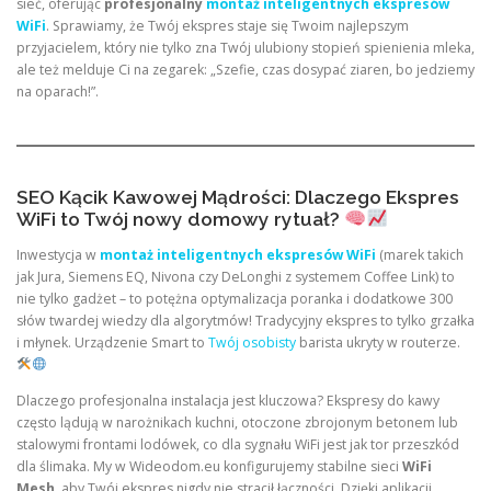
sieć, oferując
profesjonalny
montaż inteligentnych ekspresów
WiFi
. Sprawiamy, że Twój ekspres staje się Twoim najlepszym
przyjacielem, który nie tylko zna Twój ulubiony stopień spienienia mleka,
ale też melduje Ci na zegarek: „Szefie, czas dosypać ziaren, bo jedziemy
na oparach!”.
SEO Kącik Kawowej Mądrości: Dlaczego Ekspres
WiFi to Twój nowy domowy rytuał?
Inwestycja w
montaż inteligentnych ekspresów WiFi
(marek takich
jak Jura, Siemens EQ, Nivona czy DeLonghi z systemem Coffee Link) to
nie tylko gadżet – to potężna optymalizacja poranka i dodatkowe 300
słów twardej wiedzy dla algorytmów! Tradycyjny ekspres to tylko grzałka
i młynek. Urządzenie Smart to
Twój osobisty
barista ukryty w routerze.
Dlaczego profesjonalna instalacja jest kluczowa? Ekspresy do kawy
często lądują w narożnikach kuchni, otoczone zbrojonym betonem lub
stalowymi frontami lodówek, co dla sygnału WiFi jest jak tor przeszkód
dla ślimaka. My w Wideodom.eu konfigurujemy stabilne sieci
WiFi
Mesh
, aby Twój ekspres nigdy nie stracił łączności. Dzięki aplikacji