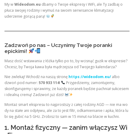
My w
Wideodom.eu
dbamy o Twoje ekspresy i WiFi, ale Ty zadbaj o
płuca swojej rodziny i wymuś na swoim serwisancie klimatyzacji
uderzenie gorącą parą!
Zadzwoń po nas – Uczynimy Twoje poranki
epickimi!
Masz dość wstawania z łóżka tylko po to, by wcisnąć guzik w ekspresie?
Chcesz, by Twoja kawa była mądrzejsza od Twojego kalendarza?
Nie zwlekaj! Wchodź na naszą stronę
https://wideodom.eu/
albo
dzwoń pod numer:
570 933 114
!
Przyjedziemy, zamontujemy,
skonfigurujemy i sprawimy, że każdy poranek będzie pachniał sukcesem
i idealną cremą! Zadzwoń już dziś!
Montaż smart ekspresu to najprostszy z całej rodziny AGD — nie ma wo
dy na stałe ani odpływu, ale za to jest filtr, odkamienianie i apka, która lu
bi się gubić na 5 GHz. Zrobisz to sam w 15 minut na blacie w kuchni.
1. Montaż fizyczny — zanim włączysz Wi