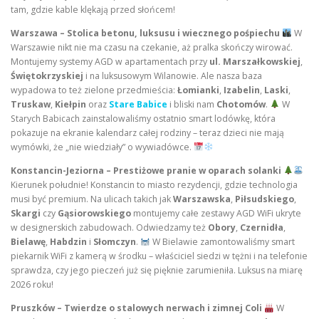
tam, gdzie kable klękają przed słońcem!
Warszawa – Stolica betonu, luksusu i wiecznego pośpiechu
W
Warszawie nikt nie ma czasu na czekanie, aż pralka skończy wirować.
Montujemy systemy AGD w apartamentach przy
ul. Marszałkowskiej
,
Świętokrzyskiej
i na luksusowym Wilanowie. Ale nasza baza
wypadowa to też zielone przedmieścia:
Łomianki
,
Izabelin
,
Laski
,
Truskaw
,
Kiełpin
oraz
Stare Babice
i bliski nam
Chotomów
.
W
Starych Babicach zainstalowaliśmy ostatnio smart lodówkę, która
pokazuje na ekranie kalendarz całej rodziny – teraz dzieci nie mają
wymówki, że „nie wiedziały” o wywiadówce.
Konstancin-Jeziorna – Prestiżowe pranie w oparach solanki
Kierunek południe! Konstancin to miasto rezydencji, gdzie technologia
musi być premium. Na ulicach takich jak
Warszawska
,
Piłsudskiego
,
Skargi
czy
Gąsiorowskiego
montujemy całe zestawy AGD WiFi ukryte
w designerskich zabudowach. Odwiedzamy też
Obory
,
Czernidła
,
Bielawę
,
Habdzin
i
Słomczyn
.
W Bielawie zamontowaliśmy smart
piekarnik WiFi z kamerą w środku – właściciel siedzi w tężni i na telefonie
sprawdza, czy jego pieczeń już się pięknie zarumieniła. Luksus na miarę
2026 roku!
Pruszków – Twierdze o stalowych nerwach i zimnej Coli
W