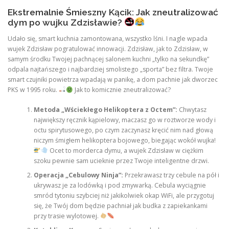
Ekstremalnie Śmieszny Kącik: Jak zneutralizować
dym po wujku Zdzisławie?
Udało się, smart kuchnia zamontowana, wszystko lśni. I nagle wpada
wujek Zdzisław pogratulować innowacji. Zdzisław, jak to Zdzisław, w
samym środku Twojej pachnącej salonem kuchni „tylko na sekundkę”
odpala najtańszego i najbardziej smolistego „sporta” bez filtra. Twoje
smart czujniki powietrza wpadają w panikę, a dom pachnie jak dworzec
PKS w 1995 roku.
Jak to komicznie zneutralizować?
Metoda „Wściekłego Helikoptera z Octem”:
Chwytasz
największy ręcznik kąpielowy, maczasz go w roztworze wody i
octu spirytusowego, po czym zaczynasz kręcić nim nad głową
niczym śmigłem helikoptera bojowego, biegając wokół wujka!
Ocet to morderca dymu, a wujek Zdzisław w ciężkim
szoku pewnie sam ucieknie przez Twoje inteligentne drzwi.
Operacja „Cebulowy Ninja”:
Przekrawasz trzy cebule na pół i
ukrywasz je za lodówką i pod zmywarką. Cebula wyciągnie
smród tytoniu szybciej niż jakikolwiek okap WiFi, ale przygotuj
się, że Twój dom będzie pachniał jak budka z zapiekankami
przy trasie wylotowej.