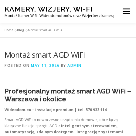
Skip
KAMERY, WIZJERY, WI-FI
to
Menu
content
Montaż Kamer Wifi i Wideodomofonów oraz Wizjerów z kamerą
Home
»
Blog
»
Montaż smart AGD WiFi
GŁÓWNA
MONTAŻ KAMER WIFI W WARSZAWA
Montaż smart AGD WiFi
MONTAŻ WIDEDOMOFONÓW
POSTED ON
MAY 11, 2026
BY
ADMIN
MONTAŻU WIZJERÓW Z KAMERĄ
BLOG
Profesjonalny montaż smart AGD WiFi –
EN
Warszawa i okolice
KONTAKT
Wideodom.eu – instalacje premium | tel. 570 933 114
Smart AGD WiFi to nowoczesne urządzenia domowe, które łączą
klasyczne funkcje sprzętu AGD z
inteligentnym sterowaniem,
automatyzacją, zdalnym dostępem i integracją z systemami