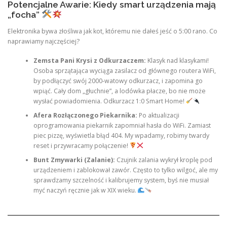
Potencjalne Awarie: Kiedy smart urządzenia mają
„focha”
Elektronika bywa złośliwa jak kot, któremu nie dałeś jeść o 5:00 rano. Co
naprawiamy najczęściej?
Zemsta Pani Krysi z Odkurzaczem:
Klasyk nad klasykami!
Osoba sprzątająca wyciąga zasilacz od głównego routera WiFi,
by podłączyć swój 2000-watowy odkurzacz, i zapomina go
wpiąć. Cały dom „głuchnie”, a lodówka płacze, bo nie może
wysłać powiadomienia. Odkurzacz 1:0 Smart Home!
Afera Rozłączonego Piekarnika:
Po aktualizacji
oprogramowania piekarnik zapomniał hasła do WiFi. Zamiast
piec pizzę, wyświetla błąd 404. My wpadamy, robimy twardy
reset i przywracamy połączenie!
Bunt Zmywarki (Zalanie):
Czujnik zalania wykrył kroplę pod
urządzeniem i zablokował zawór. Często to tylko wilgoć, ale my
sprawdzamy szczelność i kalibrujemy system, byś nie musiał
myć naczyń ręcznie jak w XIX wieku.