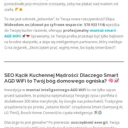
poniedziałki jesz mrożone croissanty, żeby nie płakać nad mailem od
szefa.
To nie jest odcinek „Jetsonów”, to Twoja nowa rzeczywistość! Ekipa
Wideodom.eu (dzwoń po cyfrowe wsparcie: 570 933 114)
wjeżdża
do Twojej kuchni i łazienki, oferując
profesjonalny
montaż smart
AGD WiFi
!
Sprawiamy, że Twoja pralka przestaje być tylko bębnem
na brudne skarpetki, a staje się inteligentnym partnerem, który melduje
Ci na zegarek: „Skończyłam prać, wyjmij mnie, bo będę śmierdzieć!”.
SEO Kącik Kuchennej Mądrości: Dlaczego Smart
AGD WiFi to Twój bóg domowego ogniska?
Inwestycja w
montaż inteligentnego AGD WiFi
to nie tylko szpan
przed sąsiadem, to potężna optymalizacja Twojego życia i portfela (i
dodatkowe 300 słów merytoryki, by Google nas pokochało!). Tradycyjne
urządzenia to po prostu „żelazne klocki”. Urządzenia Smart (Samsung AI,
LG ThinQ, Bosch Home Connect) to czysta inteligencja.
Dlaczego to jest genialne? Po pierwsze:
oszczędność energii
. Twoja