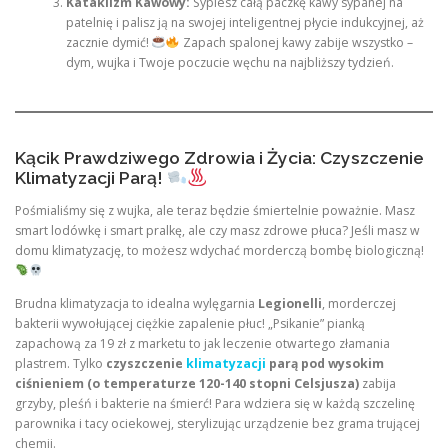
Kataklizm Kawowy:
Sypiesz całą paczkę kawy sypanej na
patelnię i palisz ją na swojej inteligentnej płycie indukcyjnej, aż
zacznie dymić!
Zapach spalonej kawy zabije wszystko –
dym, wujka i Twoje poczucie węchu na najbliższy tydzień.
Kącik Prawdziwego Zdrowia i Życia: Czyszczenie
Klimatyzacji Parą!
Pośmialiśmy się z wujka, ale teraz będzie śmiertelnie poważnie. Masz
smart lodówkę i smart pralkę, ale czy masz zdrowe płuca? Jeśli masz w
domu klimatyzację, to możesz wdychać morderczą bombę biologiczną!
Brudna klimatyzacja to idealna wylęgarnia
Legionelli
, morderczej
bakterii wywołującej ciężkie zapalenie płuc! „Psikanie” pianką
zapachową za 19 zł z marketu to jak leczenie otwartego złamania
plastrem. Tylko
czyszczenie
klimatyzacji
parą pod wysokim
ciśnieniem (o temperaturze 120-140 stopni Celsjusza)
zabija
grzyby, pleśń i bakterie na śmierć! Para wdziera się w każdą szczelinę
parownika i tacy ociekowej, sterylizując urządzenie bez grama trującej
chemii.