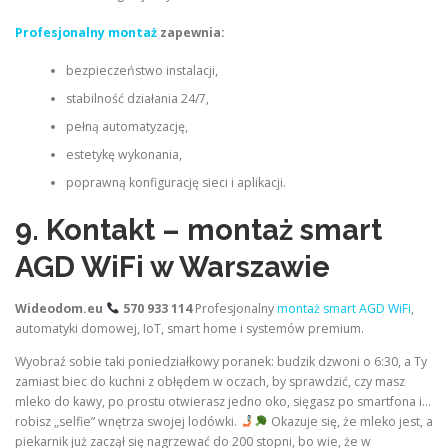
Profesjonalny montaż
zapewnia:
bezpieczeństwo instalacji,
stabilność działania 24/7,
pełną automatyzację,
estetykę wykonania,
poprawną konfigurację sieci i aplikacji.
9. Kontakt – montaż smart
AGD WiFi w Warszawie
Wideodom.eu
570 933 114
Profesjonalny
montaż smart AGD WiFi
,
automatyki domowej, IoT, smart home i systemów premium.
Wyobraź sobie taki poniedziałkowy poranek: budzik dzwoni o 6:30, a Ty
zamiast biec do kuchni z obłędem w oczach, by sprawdzić, czy masz
mleko do kawy, po prostu otwierasz jedno oko, sięgasz po smartfona i…
robisz „selfie” wnętrza swojej lodówki.
Okazuje się, że mleko jest, a
piekarnik już zaczął się nagrzewać do 200 stopni, bo wie, że w