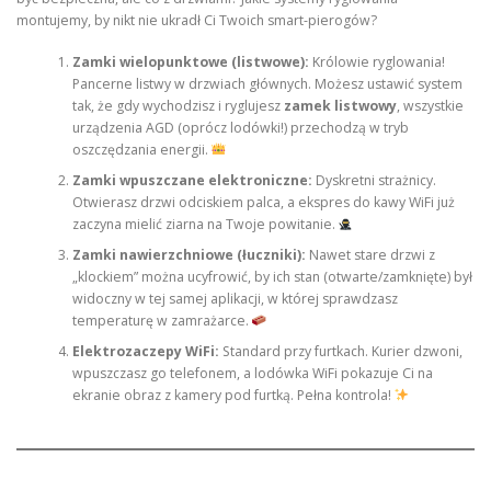
montujemy, by nikt nie ukradł Ci Twoich smart-pierogów?
Zamki wielopunktowe (listwowe):
Królowie ryglowania!
Pancerne listwy w drzwiach głównych. Możesz ustawić system
tak, że gdy wychodzisz i ryglujesz
zamek listwowy
, wszystkie
urządzenia AGD (oprócz lodówki!) przechodzą w tryb
oszczędzania energii.
Zamki wpuszczane elektroniczne:
Dyskretni strażnicy.
Otwierasz drzwi odciskiem palca, a ekspres do kawy WiFi już
zaczyna mielić ziarna na Twoje powitanie.
Zamki nawierzchniowe (łuczniki):
Nawet stare drzwi z
„klockiem” można ucyfrowić, by ich stan (otwarte/zamknięte) był
widoczny w tej samej aplikacji, w której sprawdzasz
temperaturę w zamrażarce.
Elektrozaczepy WiFi:
Standard przy furtkach. Kurier dzwoni,
wpuszczasz go telefonem, a lodówka WiFi pokazuje Ci na
ekranie obraz z kamery pod furtką. Pełna kontrola!