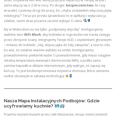
smart zmywarka WiFi wie, kiedy prąd jest najtańszy w Twojej taryfie i
sama włączy się o 2:00 w nocy. Po drugie:
bezpieczeństwo
. Ile razy
wracałeś z połowy drogi do pracy, bo „chyba zostawiłem włączoną płytę
indukcyjną”? Teraz po prostu sprawdzasz to w aplikacji i wyłączasz ją
zdalnie, zanim straż pożarna zacznie wybijać Ci okna.
My w Wideodom.eu nie tylko „podpinamy wtyczkę”. Konfigurujemy
stabilne sieci
WiFi Mesh
, aby lodówka w rogu kuchni nie traciła zasięgu
przez zbrojone ściany. Integrujemy Twoje AGD z asystentami głosowymi
– mówisz do lodówki: „Hej, dopisz jajka do listy zakupów”, a ona to robi,
bo wie, że ostatnie właśnie wybiłeś na omlet. Konfigurujemy
powiadomienia: piekarnik wyśle Ci powiadomienie, gdy mięso osiągnie
idealną temperaturę wewnątrz (termosonda WiFi), a pralka sama
zamówi kapsułki w sklepie internetowym, gdy wykryje, że zapasy się
kończą. To jest bezkompromisowa inżynieria domowa, która zamienia
nudne obowiązki w zabawę technologią!
Nasza Mapa Instalacyjnych Podbojów: Gdzie
ucyfrowiamy kuchnie?
Prujemy naszymi busami przez całe Mazowsze, niosąc nowoczesność