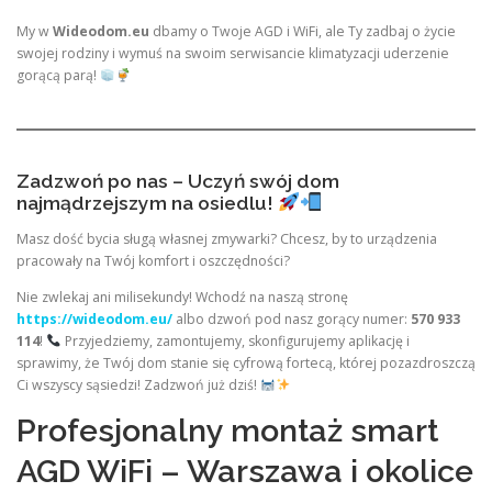
My w
Wideodom.eu
dbamy o Twoje AGD i WiFi, ale Ty zadbaj o życie
swojej rodziny i wymuś na swoim serwisancie klimatyzacji uderzenie
gorącą parą!
Zadzwoń po nas – Uczyń swój dom
najmądrzejszym na osiedlu!
Masz dość bycia sługą własnej zmywarki? Chcesz, by to urządzenia
pracowały na Twój komfort i oszczędności?
Nie zwlekaj ani milisekundy! Wchodź na naszą stronę
https://wideodom.eu/
albo dzwoń pod nasz gorący numer:
570 933
114
!
Przyjedziemy, zamontujemy, skonfigurujemy aplikację i
sprawimy, że Twój dom stanie się cyfrową fortecą, której pozazdroszczą
Ci wszyscy sąsiedzi! Zadzwoń już dziś!
Profesjonalny montaż smart
AGD WiFi – Warszawa i okolice