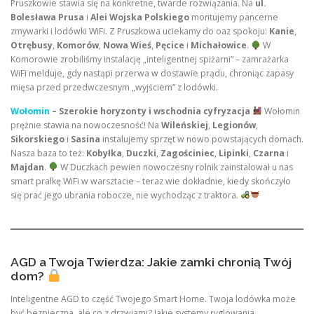
Pruszkowie stawia się na konkretne, twarde rozwiązania. Na
ul.
Bolesława Prusa
i
Alei Wojska Polskiego
montujemy pancerne
zmywarki i lodówki WiFi. Z Pruszkowa uciekamy do oaz spokoju:
Kanie
,
Otrębusy
,
Komorów
,
Nowa Wieś
,
Pęcice
i
Michałowice
.
W
Komorowie zrobiliśmy instalację „inteligentnej spiżarni” – zamrażarka
WiFi melduje, gdy nastąpi przerwa w dostawie prądu, chroniąc zapasy
mięsa przed przedwczesnym „wyjściem” z lodówki.
Wołomin
– Szerokie horyzonty i wschodnia cyfryzacja
Wołomin
prężnie stawia na nowoczesność! Na
Wileńskiej
,
Legionów
,
Sikorskiego
i
Sasina
instalujemy sprzęt w nowo powstających domach.
Nasza baza to też:
Kobyłka
,
Duczki
,
Zagościniec
,
Lipinki
,
Czarna
i
Majdan
.
W Duczkach pewien nowoczesny rolnik zainstalował u nas
smart pralkę WiFi w warsztacie – teraz wie dokładnie, kiedy skończyło
się prać jego ubrania robocze, nie wychodząc z traktora.
AGD a Twoja Twierdza: Jakie zamki chronią Twój
dom?
Inteligentne AGD to część Twojego Smart Home. Twoja lodówka może
być bezpieczna, ale co z drzwiami? Jakie systemy ryglowania