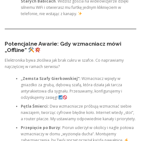
Starych Babicach
. Widzisz gościa na wideowizjerze dzięki
silnemu WiFi i otwierasz mu furtkę jednym kliknięciem w
telefonie, nie wstając z kanapy.
Potencjalne Awarie: Gdy wzmacniacz mówi
„Offline”
Elektronika bywa złośliwa jak brak cukru w szafce. Co naprawiamy
najczęściej w ramach serwisu?
„Zemsta Szafy Gierkowskiej”:
Wzmacniacz wpięty w
gniazdko za grubą, dębową szafą, która działa jak tarcza
antyrakietowa dla sygnału. Przesuwamy, konfigurujemy i
odzyskujemy zasięg!
Pętla Śmierci:
Dwa wzmacniacze próbują wzmacniać siebie
nawzajem, tworząc cyfrowe błędne koło. Internet wtedy „stoi”,
a router płacze. My ustawiamy odpowiednie kanały i priorytety.
Przepięcie po Burzy:
Piorun uderzył w okolicy i nagle połowa
wzmacniaczy w domu „wyzionęła ducha”. Montujemy
zabezpieczenia, by Twój sprzęt przeżył każdą nawałnicę.