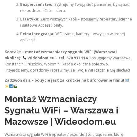
Bezpieczeństwo:
Szyfrujemy Twoją sieć pancerne, by sąsiad
nie podebrał Ci transferu.
Estetyka:
Zero wiszących kabli – stosujemy repeatery ścienne
i sufitowe Access Pointy.
Pełna Integracja:
WiFi, zamki, kamery – wszystko w jednej
aplikacji!
Kontakt – montaż wzmacniaczy sygnału WiFi (Warszawa i
okolice):
Wideodom.eu – tel. 570 933 114
Obsługujemy Warszawę,
Konstancin, Pruszków, Wołomin i każde okoliczne sołectwo.
Przyjedziemy, doradzimy i sprawimy, że Twoje WiFi zacznie Cię słuchać!
Zadzwoń dziś – bo życie jest za krótkie na buforowanie filmu!
Montaż Wzmacniaczy
Sygnału WiFi – Warszawa i
Mazowsze | Wideodom.eu
Wzmacniacz sygnału WiFi (repeater / extender) to urządzenie, które