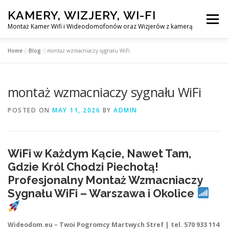
Skip
KAMERY, WIZJERY, WI-FI
to
Menu
content
Montaż Kamer Wifi i Wideodomofonów oraz Wizjerów z kamerą
Home
»
Blog
»
montaż wzmacniaczy sygnału WiFi
GŁÓWNA
MONTAŻ KAMER WIFI W WARSZAWA
montaż wzmacniaczy sygnału WiFi
MONTAŻ WIDEDOMOFONÓW
POSTED ON
MAY 11, 2026
BY
ADMIN
MONTAŻU WIZJERÓW Z KAMERĄ
BLOG
WiFi w Każdym Kącie, Nawet Tam,
EN
Gdzie Król Chodzi Piechotą!
KONTAKT
Profesjonalny Montaż Wzmacniaczy
Sygnału WiFi – Warszawa i Okolice
Wideodom.eu – Twoi Pogromcy Martwych Stref | tel. 570 933 114