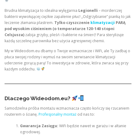
Brudna klimatyzacja to idealna wylęgarnia
Legionelli
– morderczej
bakterii wywołującej ciężkie zapalenie płuc! „Odgrzybianie” pianką to jak
leczenie złamania plastrem.
Tylko czyszczenie
klimatyzacji
PARĄ
pod wysokim ciśnieniem (o temperaturze 120-140 stopni
Celsjusza)
zabija grzyby, pleśń i bakterie na śmierć! Para sterylizuje
każdą szczelinę parownika bez użycia agresywnej chemii.
My w Wideodom.eu dbamy o Twoje wzmacniacze i WiFi, ale Ty zadbaj o
płuca swojej rodziny i wymuś na swoim serwisancie klimatyzacji
uderzenie gorącą parą! To inwestycja w zdrowie, która zwraca się przy
każdym oddechu.
Dlaczego Wideodom.eu?
Samodzielna próba montażu wzmacniacza często kończy się rzucaniem
routerem o ścianę.
Profesjonalny montaż
od nas to:
Gwarancja Zasięgu:
WiFi będzie nawet w garażu i w altanie
ogrodowej.