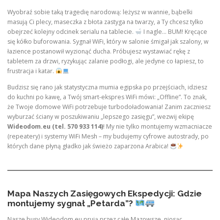
Wyobraź sobie taką tragedię narodową: leżysz w wannie, bąbelki
masują Ci plecy, maseczka z błota zastyga na twarzy, a Ty chcesz tylko
obejrzeć kolejny odcinek serialu na tablecie.
I nagle… BUM! Kręcące
się kółko buforowania. Sygnał WiFi, który w salonie śmigał jak szalony, w
łazience postanowił wyzionąć ducha. Próbujesz wystawiać rękę z
tabletem za drzwi, ryzykując zalanie podłogi, ale jedyne co łapiesz, to
frustracja i katar.
Budzisz się rano jak statystyczna mumia egipska po przejściach, idziesz
do kuchni po kawę, a Twój smart-ekspres WiFi mówi: „Offline”. To znak,
że Twoje domowe WiFi potrzebuje turbodoładowania! Zanim zaczniesz
wyburzać ściany w poszukiwaniu „lepszego zasięgu”, wezwij ekipę
Wideodom.eu (tel. 570 933 114)
! My nie tylko montujemy wzmacniacze
(repeatery) i systemy WiFi Mesh – my budujemy cyfrowe autostrady, po
których dane płyną gładko jak świeżo zaparzona Arabica!
Mapa Naszych Zasięgowych Ekspedycji: Gdzie
montujemy sygnał „Petarda”?
Nasze busy Wideodom.eu prują przez całe Mazowsze, niosąc