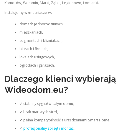
Komorów, Wołomin, Marki, Ząbki, Legionowo, Łomianki.
Instalujemy wzmacniacze w:
domach jednorodzinnych,
mieszkaniach,
segmentach i bliźniakach,
biurach i firmach,
lokalach usługowych,
ogrodach i garażach.
Dlaczego klienci wybierają
Wideodom.eu?
✔ stabilny sygnał w całym domu,
✔ brak martwych stref,
✔ pełna kompatybilność z urządzeniami Smart Home,
✔
profesjonalny sprzęt i montaż
,