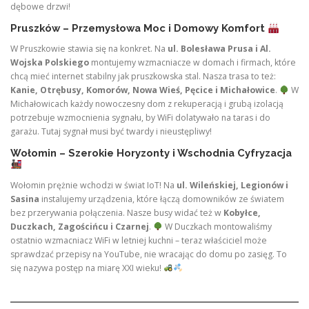
dębowe drzwi!
Pruszków – Przemysłowa Moc i Domowy Komfort
W Pruszkowie stawia się na konkret. Na
ul. Bolesława Prusa i Al.
Wojska Polskiego
montujemy wzmacniacze w domach i firmach, które
chcą mieć internet stabilny jak pruszkowska stal. Nasza trasa to też:
Kanie, Otrębusy, Komorów, Nowa Wieś, Pęcice i Michałowice
.
W
Michałowicach każdy nowoczesny dom z rekuperacją i grubą izolacją
potrzebuje wzmocnienia sygnału, by WiFi dolatywało na taras i do
garażu. Tutaj sygnał musi być twardy i nieustępliwy!
Wołomin – Szerokie Horyzonty i Wschodnia Cyfryzacja
Wołomin prężnie wchodzi w świat IoT! Na
ul. Wileńskiej, Legionów i
Sasina
instalujemy urządzenia, które łączą domowników ze światem
bez przerywania połączenia. Nasze busy widać też w
Kobyłce,
Duczkach, Zagościńcu i Czarnej
.
W Duczkach montowaliśmy
ostatnio wzmacniacz WiFi w letniej kuchni – teraz właściciel może
sprawdzać przepisy na YouTube, nie wracając do domu po zasięg. To
się nazywa postęp na miarę XXI wieku!