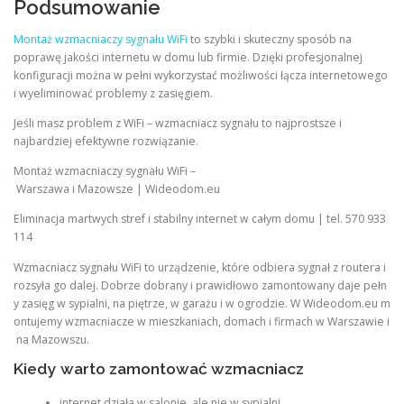
Podsumowanie
Montaż wzmacniaczy sygnału WiFi
to szybki i skuteczny sposób na
poprawę jakości internetu w domu lub firmie. Dzięki profesjonalnej
konfiguracji można w pełni wykorzystać możliwości łącza internetowego
i wyeliminować problemy z zasięgiem.
Jeśli masz problem z WiFi – wzmacniacz sygnału to najprostsze i
najbardziej efektywne rozwiązanie.
Montaż wzmacniaczy sygnału WiFi –
Warszawa i Mazowsze | Wideodom.eu
Eliminacja martwych stref i stabilny internet w całym domu | tel. 570 933
114
Wzmacniacz sygnału WiFi to urządzenie, które odbiera sygnał z routera i
rozsyła go dalej. Dobrze dobrany i prawidłowo zamontowany daje pełn
y zasięg w sypialni, na piętrze, w garażu i w ogrodzie. W Wideodom.eu m
ontujemy wzmacniacze w mieszkaniach, domach i firmach w Warszawie i
na Mazowszu.
Kiedy warto zamontować wzmacniacz
internet działa w salonie, ale nie w sypialni