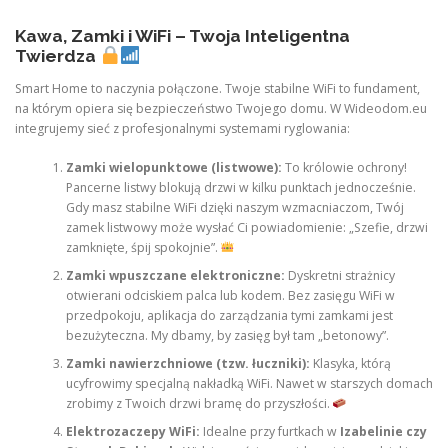
Kawa, Zamki i WiFi – Twoja Inteligentna
Twierdza
Smart Home to naczynia połączone. Twoje stabilne WiFi to fundament,
na którym opiera się bezpieczeństwo Twojego domu. W Wideodom.eu
integrujemy sieć z profesjonalnymi systemami ryglowania:
Zamki wielopunktowe (listwowe):
To królowie ochrony!
Pancerne listwy blokują drzwi w kilku punktach jednocześnie.
Gdy masz stabilne WiFi dzięki naszym wzmacniaczom, Twój
zamek listwowy może wysłać Ci powiadomienie: „Szefie, drzwi
zamknięte, śpij spokojnie”.
Zamki wpuszczane elektroniczne:
Dyskretni strażnicy
otwierani odciskiem palca lub kodem. Bez zasięgu WiFi w
przedpokoju, aplikacja do zarządzania tymi zamkami jest
bezużyteczna. My dbamy, by zasięg był tam „betonowy”.
Zamki nawierzchniowe (tzw. łuczniki):
Klasyka, którą
ucyfrowimy specjalną nakładką WiFi. Nawet w starszych domach
zrobimy z Twoich drzwi bramę do przyszłości.
Elektrozaczepy WiFi:
Idealne przy furtkach w
Izabelinie czy