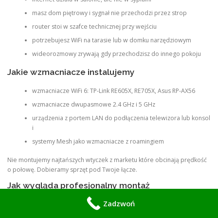
masz dom piętrowy i sygnał nie przechodzi przez strop
router stoi w szafce technicznej przy wejściu
potrzebujesz WiFi na tarasie lub w domku narzędziowym
wideorozmowy zrywają gdy przechodzisz do innego pokoju
Jakie wzmacniacze instalujemy
wzmacniacze WiFi 6: TP-Link RE605X, RE705X, Asus RP-AX56
wzmacniacze dwupasmowe 2.4 GHz i 5 GHz
urządzenia z portem LAN do podłączenia telewizora lub konsol
i
systemy Mesh jako wzmacniacze z roamingiem
Nie montujemy najtańszych wtyczek z marketu które obcinają prędkość
o połowę. Dobieramy sprzęt pod Twoje łącze.
Jak wygląda profesjonalny montaż
Zadzwoń
Pomiar sygnału – mierzymy siłę WiFi w każdym pomieszczeniu
Dobór miejsca –