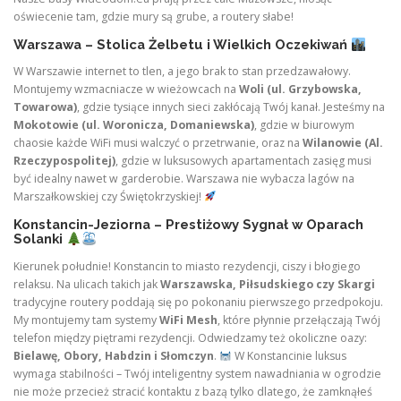
oświecenie tam, gdzie mury są grube, a routery słabe!
Warszawa – Stolica Żelbetu i Wielkich Oczekiwań
W Warszawie internet to tlen, a jego brak to stan przedzawałowy.
Montujemy wzmacniacze w wieżowcach na
Woli (ul. Grzybowska,
Towarowa)
, gdzie tysiące innych sieci zakłócają Twój kanał. Jesteśmy na
Mokotowie (ul. Woronicza, Domaniewska)
, gdzie w biurowym
chaosie każde WiFi musi walczyć o przetrwanie, oraz na
Wilanowie (Al.
Rzeczypospolitej)
, gdzie w luksusowych apartamentach zasięg musi
być idealny nawet w garderobie. Warszawa nie wybacza lagów na
Marszałkowskiej czy Świętokrzyskiej!
Konstancin-Jeziorna – Prestiżowy Sygnał w Oparach
Solanki
Kierunek południe! Konstancin to miasto rezydencji, ciszy i błogiego
relaksu. Na ulicach takich jak
Warszawska, Piłsudskiego czy Skargi
tradycyjne routery poddają się po pokonaniu pierwszego przedpokoju.
My montujemy tam systemy
WiFi Mesh
, które płynnie przełączają Twój
telefon między piętrami rezydencji. Odwiedzamy też okoliczne oazy:
Bielawę, Obory, Habdzin i Słomczyn
.
W Konstancinie luksus
wymaga stabilności – Twój inteligentny system nawadniania w ogrodzie
nie może przecież stracić kontaktu z bazą tylko dlatego, że zamknąłeś