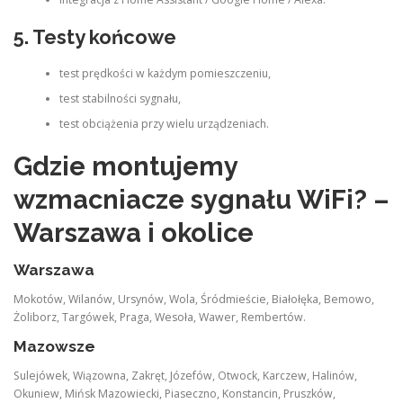
5. Testy końcowe
test prędkości w każdym pomieszczeniu,
test stabilności sygnału,
test obciążenia przy wielu urządzeniach.
Gdzie montujemy
wzmacniacze sygnału WiFi? –
Warszawa i okolice
Warszawa
Mokotów, Wilanów, Ursynów, Wola, Śródmieście, Białołęka, Bemowo,
Żoliborz, Targówek, Praga, Wesoła, Wawer, Rembertów.
Mazowsze
Sulejówek, Wiązowna, Zakręt, Józefów, Otwock, Karczew, Halinów,
Okuniew, Mińsk Mazowiecki, Piaseczno, Konstancin, Pruszków,