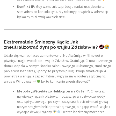
Konflikt IP:
Gdy wzmacniacz próbuje nadać urządzeniu ten
sam adres co konsola syna. My robimy porządek w adresacji,
by każdy miał swój kawałek sieci.
Ekstremalnie Śmieszny Kącik: Jak
zneutralizować dym po wujku Zdzisławie?
Udało się, wzmacniacze zamontowane, Netflix śmiga w 4K nawet w
piwnicy. I nagle wpada on – wujek Zdzisław. Gratulując Ci nowoczesnego
domu, odpala w samym środku salonu swojego ulubionego, smolistego
papierosa bez filtra („Sporty” to przy tym pikuś). Twoje smart-czujniki
powietrza wariują, a zapach tytoniu wgryza się w routery szybciej niż
wirus w Windowsa.
Jak to komicznie zneutralizować?
Metoda „Wściekłego Helikoptera z Octem”:
Chwytasz
największy ręcznik plażowy, moczysz go w roztworze wody i
octu spirytusowego, po czym zaczynasz kręcić nim nad głową
niczym śmigłem helikoptera bojowego, biegając wokół wujka i
wydając dźwięki syreny!
Ocet to bezlitosny morderca