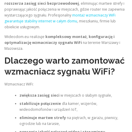
rozszerza zasięg sieci bezprzewodowej
, eliminując martwe strefy i
poprawiając jakość połączenia w miejscach, gdzie router nie zapewnia
wystarczającego sygnału. Profesjonalny
montaż wzmacniaczy WiFi
gwarantuje stabilny internet w całym domu
, mieszkaniu, firmie lub
obiekcie usługowym.
Wideodom.eu realizuje
kompleksowy montaż, konfigurację i
optymalizację wzmacniaczy sygnału WiFi
na terenie Warszawy i
Mazowsza.
Dlaczego warto zamontować
wzmacniacz sygnału WiFi?
Wzmacniacz WiFi:
zwiększa zasięg sieci
w miejscach o słabym sygnale,
stabilizuje połączenie
dla kamer, wizjerów,
wideodomofonów i urządzeń IoT,
eliminuje martwe strefy
na piętrach, w garażu, piwnicy,
ogrodzie lub na tarasie,
poprawia jakość połączeń wideo i streamingu
,