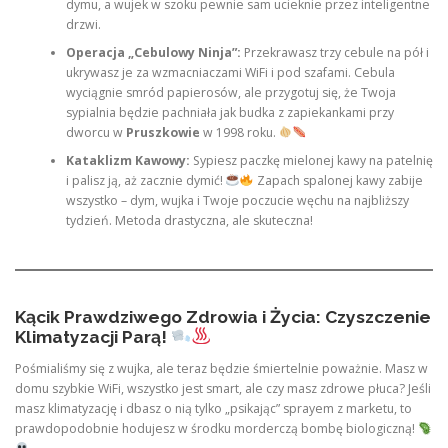
dymu, a wujek w szoku pewnie sam ucieknie przez inteligentne
drzwi.
Operacja „Cebulowy Ninja”:
Przekrawasz trzy cebule na pół i
ukrywasz je za wzmacniaczami WiFi i pod szafami. Cebula
wyciągnie smród papierosów, ale przygotuj się, że Twoja
sypialnia będzie pachniała jak budka z zapiekankami przy
dworcu w
Pruszkowie
w 1998 roku.
Kataklizm Kawowy:
Sypiesz paczkę mielonej kawy na patelnię
i palisz ją, aż zacznie dymić!
Zapach spalonej kawy zabije
wszystko – dym, wujka i Twoje poczucie węchu na najbliższy
tydzień. Metoda drastyczna, ale skuteczna!
Kącik Prawdziwego Zdrowia i Życia: Czyszczenie
Klimatyzacji Parą!
Pośmialiśmy się z wujka, ale teraz będzie śmiertelnie poważnie. Masz w
domu szybkie WiFi, wszystko jest smart, ale czy masz zdrowe płuca? Jeśli
masz klimatyzację i dbasz o nią tylko „psikając” sprayem z marketu, to
prawdopodobnie hodujesz w środku morderczą bombę biologiczną!