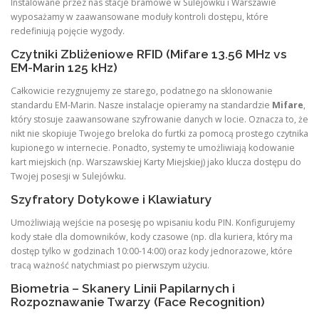
Instalowane przez nas stacje bramowe w Sulejówku i Warszawie
wyposażamy w zaawansowane moduły kontroli dostępu, które
redefiniują pojęcie wygody.
Czytniki Zbliżeniowe RFID (Mifare 13.56 MHz vs
EM-Marin 125 kHz)
Całkowicie rezygnujemy ze starego, podatnego na sklonowanie
standardu EM-Marin. Nasze instalacje opieramy na standardzie
Mifare
,
który stosuje zaawansowane szyfrowanie danych w locie. Oznacza to, że
nikt nie skopiuje Twojego breloka do furtki za pomocą prostego czytnika
kupionego w internecie. Ponadto, systemy te umożliwiają kodowanie
kart miejskich (np. Warszawskiej Karty Miejskiej) jako klucza dostępu do
Twojej posesji w Sulejówku.
Szyfratory Dotykowe i Klawiatury
Umożliwiają wejście na posesję po wpisaniu kodu PIN. Konfigurujemy
kody stałe dla domowników, kody czasowe (np. dla kuriera, który ma
dostęp tylko w godzinach 10:00-14:00) oraz kody jednorazowe, które
tracą ważność natychmiast po pierwszym użyciu.
Biometria – Skanery Linii Papilarnych i
Rozpoznawanie Twarzy (Face Recognition)