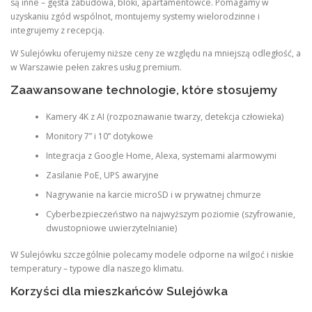
są inne – gęsta zabudowa, bloki, apartamentowce. Pomagamy w
uzyskaniu zgód wspólnot, montujemy systemy wielorodzinne i
integrujemy z recepcją.
W Sulejówku oferujemy niższe ceny ze względu na mniejszą odległość, a
w Warszawie pełen zakres usług premium.
Zaawansowane technologie, które stosujemy
Kamery 4K z AI (rozpoznawanie twarzy, detekcja człowieka)
Monitory 7” i 10” dotykowe
Integracja z Google Home, Alexa, systemami alarmowymi
Zasilanie PoE, UPS awaryjne
Nagrywanie na karcie microSD i w prywatnej chmurze
Cyberbezpieczeństwo na najwyższym poziomie (szyfrowanie,
dwustopniowe uwierzytelnianie)
W Sulejówku szczególnie polecamy modele odporne na wilgoć i niskie
temperatury – typowe dla naszego klimatu.
Korzyści dla mieszkańców Sulejówka