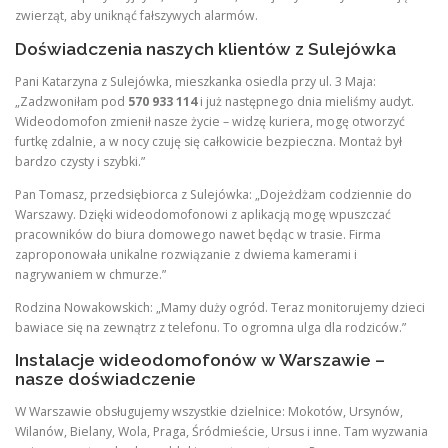
zwierząt, aby uniknąć fałszywych alarmów.
Doświadczenia naszych klientów z Sulejówka
Pani Katarzyna z Sulejówka, mieszkanka osiedla przy ul. 3 Maja:
„Zadzwoniłam pod
570 933 114
i już następnego dnia mieliśmy audyt.
Wideodomofon zmienił nasze życie – widzę kuriera, mogę otworzyć
furtkę zdalnie, a w nocy czuję się całkowicie bezpieczna. Montaż był
bardzo czysty i szybki.”
Pan Tomasz, przedsiębiorca z Sulejówka: „Dojeżdżam codziennie do
Warszawy. Dzięki wideodomofonowi z aplikacją mogę wpuszczać
pracowników do biura domowego nawet będąc w trasie. Firma
zaproponowała unikalne rozwiązanie z dwiema kamerami i
nagrywaniem w chmurze.”
Rodzina Nowakowskich: „Mamy duży ogród. Teraz monitorujemy dzieci
bawiace się na zewnątrz z telefonu. To ogromna ulga dla rodziców.”
Instalacje wideodomofonów w Warszawie –
nasze doświadczenie
W Warszawie obsługujemy wszystkie dzielnice: Mokotów, Ursynów,
Wilanów, Bielany, Wola, Praga, Śródmieście, Ursus i inne. Tam wyzwania