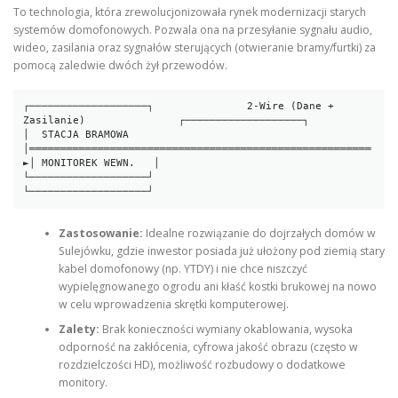
To technologia, która zrewolucjonizowała rynek modernizacji starych
systemów domofonowych. Pozwala ona na przesyłanie sygnału audio,
wideo, zasilania oraz sygnałów sterujących (otwieranie bramy/furtki) za
pomocą zaledwie dwóch żył przewodów.
┌───────────────────┐               2-Wire (Dane + 
Zasilanie)               ┌───────────────────┐

│  STACJA BRAMOWA   
│═══════════════════════════════════════════════════════
►│ MONITOREK WEWN.   │

└───────────────────┘                                                       
Zastosowanie:
Idealne rozwiązanie do dojrzałych domów w
Sulejówku, gdzie inwestor posiada już ułożony pod ziemią stary
kabel domofonowy (np. YTDY) i nie chce niszczyć
wypielęgnowanego ogrodu ani kłaść kostki brukowej na nowo
w celu wprowadzenia skrętki komputerowej.
Zalety:
Brak konieczności wymiany okablowania, wysoka
odporność na zakłócenia, cyfrowa jakość obrazu (często w
rozdzielczości HD), możliwość rozbudowy o dodatkowe
monitory.