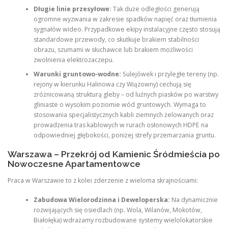
Długie linie przesyłowe:
Tak duże odległości generują
ogromne wyzwania w zakresie spadków napięć oraz tłumienia
sygnałów wideo. Przypadkowe ekipy instalacyjne często stosują
standardowe przewody, co skutkuje brakiem stabilności
obrazu, szumami w słuchawce lub brakiem możliwości
zwolnienia elektrozaczepu.
Warunki gruntowo-wodne:
Sulejówek i przyległe tereny (np.
rejony w kierunku Halinowa czy Wiązowny) cechują się
zróżnicowaną strukturą gleby – od luźnych piasków po warstwy
gliniaste o wysokim poziomie wód gruntowych. Wymaga to
stosowania specjalistycznych kabli ziemnych żelowanych oraz
prowadzenia tras kablowych w rurach osłonowych HDPE na
odpowiedniej głębokości, poniżej strefy przemarzania gruntu.
Warszawa – Przekrój od Kamienic Śródmieścia po
Nowoczesne Apartamentowce
Praca w Warszawie to z kolei zderzenie z wieloma skrajnościami:
Zabudowa Wielorodzinna i Deweloperska:
Na dynamicznie
rozwijających się osiedlach (np. Wola, Wilanów, Mokotów,
Białołęka) wdrażamy rozbudowane systemy wielolokatorskie