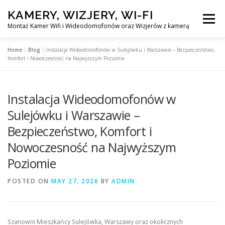
Skip
KAMERY, WIZJERY, WI-FI
to
Menu
content
Montaż Kamer Wifi i Wideodomofonów oraz Wizjerów z kamerą
Home
»
Blog
»
Instalacja Wideodomofonów w Sulejówku i Warszawie – Bezpieczeństwo,
GŁÓWNA
MONTAŻ KAMER WIFI W WARSZAWA
Komfort i Nowoczesność na Najwyższym Poziomie
Instalacja Wideodomofonów w
MONTAŻ WIDEDOMOFONÓW
Sulejówku i Warszawie –
Bezpieczeństwo, Komfort i
MONTAŻU WIZJERÓW Z KAMERĄ
BLOG
Nowoczesność na Najwyższym
Poziomie
EN
KONTAKT
POSTED ON
MAY 27, 2026
BY
ADMIN
Szanowni Mieszkańcy Sulejówka, Warszawy oraz okolicznych