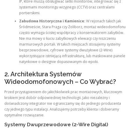
IP, które muszą obsługiwać setki monitorów, integrować się z
systemami monitoringu wizyjnego (CCTV) oraz centralami
portierskimi.
Zabudowa Historyczna i Kamienice:
W rejonach takich jak
Śródmieście, Stara Praga czy Żoliborz, montaż wideodomofonu
często wymaga ścisłej współpracy z konserwatorem zabytków.
Nie ma mowy o kuciu zabytkowych elewacji czy niszczeniu
marmurowych portali. W takich miejscach stosujemy systemy
bezprzewodowe, cyfrowe systemy dwużyłowe (2-Wire)
wykorzystujące istniejącą infrastrukturę, lub maskowane panele
natynkowe o designie dopasowanym do epoki.
2. Architektura Systemów
Wideodomofonowych – Co Wybrać?
Przed przystąpieniem do jakichkolwiek prac montażowych, kluczowym
krokiem jest dobór odpowiedniej technologii. Jako niezależny i
doświadczony integrator nie ograniczamy się do jednego producenta
czy jednego typu instalacji. Analizujemy potrzeby klienta i dobieramy
optymalne rozwiązanie.
Systemy Dwuprzewodowe (2-Wire Digital)