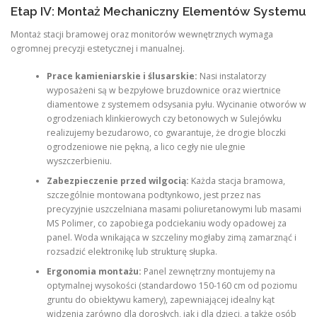
Etap IV: Montaż Mechaniczny Elementów Systemu
Montaż stacji bramowej oraz monitorów wewnętrznych wymaga
ogromnej precyzji estetycznej i manualnej.
Prace kamieniarskie i ślusarskie:
Nasi instalatorzy
wyposażeni są w bezpyłowe bruzdownice oraz wiertnice
diamentowe z systemem odsysania pyłu. Wycinanie otworów w
ogrodzeniach klinkierowych czy betonowych w Sulejówku
realizujemy bezudarowo, co gwarantuje, że drogie bloczki
ogrodzeniowe nie pękną, a lico cegły nie ulegnie
wyszczerbieniu.
Zabezpieczenie przed wilgocią:
Każda stacja bramowa,
szczególnie montowana podtynkowo, jest przez nas
precyzyjnie uszczelniana masami poliuretanowymi lub masami
MS Polimer, co zapobiega podciekaniu wody opadowej za
panel. Woda wnikająca w szczeliny mogłaby zimą zamarznąć i
rozsadzić elektronikę lub strukturę słupka.
Ergonomia montażu:
Panel zewnętrzny montujemy na
optymalnej wysokości (standardowo 150-160 cm od poziomu
gruntu do obiektywu kamery), zapewniającej idealny kąt
widzenia zarówno dla dorosłych, jak i dla dzieci, a także osób