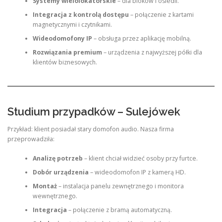
Systemy wielolokatorskie
– dla bloków i osiedli.
Integracja z kontrolą dostępu
– połączenie z kartami
magnetycznymi i czytnikami.
Wideodomofony IP
– obsługa przez aplikację mobilną.
Rozwiązania premium
– urządzenia z najwyższej półki dla
klientów biznesowych.
Studium przypadków – Sulejówek
Przykład: klient posiadał stary domofon audio. Nasza firma
przeprowadziła:
Analizę potrzeb
– klient chciał widzieć osoby przy furtce.
Dobór urządzenia
– wideodomofon IP z kamerą HD.
Montaż
– instalacja panelu zewnętrznego i monitora
wewnętrznego.
Integracja
– połączenie z bramą automatyczną.