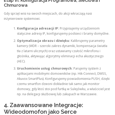
Etap VI: Konfiguracja Programowa, Sieciowa i
Chmurowa
Gdy sprzęt wisi na swoich miejscach, do akcji wkraczają nasi
inżynierowie systemowi.
Konfiguracja adresacji IP:
Przypisujemy urządzeniom
statyczne adresy IP, konfigurujemy podsieci i bramy domyślne.
Optymalizacja obrazu i dźwięku:
Kalibrujemy parametry
kamery (WDR – szeroki zakres dynamiki, kompensacja światła
tła z latarni ulicznych) oraz ustawiamy czułość mikrofonu i
głośnika, aktywując algorytmy eliminacji echa akustycznego
(AEC).
Uruchomienie usług chmurowych:
Parujemy system z
aplikacjami mobilnymi domowników (np. Hik-Connect, DMSS,
Akuvox SmartPlus). Konfigurujemy powiadomienia PUSH, dzięki
czemu smartfon dzwoni dokładnie tak samo jak monitor
domowy, gdy ktoś stoi pod furtką w Sulejówku, a właściciel jest
np. na delegacji służbowej lub zakupach w Warszawie.
4. Zaawansowane Integracje:
Wideodomofon jako Serce