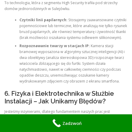
To technologia, która z segmentu High Security trafiła pod strzechy
domów jednorodzinnych w Sulejówku.
Czytniki linii papilarnych:
Stosujemy zaawansowane czytniki
pojemnościowe lub termiczne, które analizują nie tylko rysunek
bruzd papilarnych, ale również temperaturę i żywotność tkanki
(brak możliwości oszukania systemu odlewem silikonowym).
Rozpoznawanie twarzy w stacjach IP:
Kamera stacji
bramowej wyposażona w algorytmy sztucznej inteligencji (AI) i
dwa obiektywy (analiza stereoskopowa 3D) rozpoznaje twarz
właściciela zbliżającego się do furtki. System działa
natychmiastowo, nawet w całkowitej ciemności czy podczas
opadów deszczu, uniemożliwiając oszukanie kamery
wydrukowanym zdjęciem czy obrazem z ekranu smartfona.
6. Fizyka i Elektrotechnika w Służbie
Instalacji – Jak Unikamy Błędów?
Jesteśmy inżynierami, dlatego fundamentem naszych prac jest
bezwzględne przestrzeganie praw fizyki oraz norm elektrotechnicznych.
Zadzwoń
Oto jak technicznie radzimy sobie z problemami, które przerastają
konkurencję.