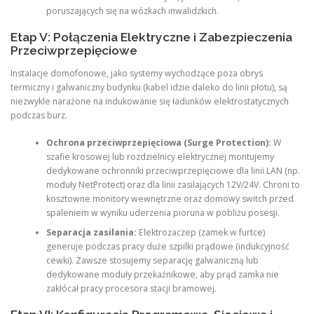
poruszających się na wózkach inwalidzkich.
Etap V: Połączenia Elektryczne i Zabezpieczenia
Przeciwprzepięciowe
Instalacje domofonowe, jako systemy wychodzące poza obrys
termiczny i galwaniczny budynku (kabel idzie daleko do linii płotu), są
niezwykle narażone na indukowanie się ładunków elektrostatycznych
podczas burz.
Ochrona przeciwprzepięciowa (Surge Protection):
W
szafie krosowej lub rozdzielnicy elektrycznej montujemy
dedykowane ochronniki przeciwprzepięciowe dla linii LAN (np.
moduły NetProtect) oraz dla linii zasilających 12V/24V. Chroni to
kosztowne monitory wewnętrzne oraz domowy switch przed
spaleniem w wyniku uderzenia pioruna w pobliżu posesji.
Separacja zasilania:
Elektrozaczep (zamek w furtce)
generuje podczas pracy duże szpilki prądowe (indukcyjność
cewki). Zawsze stosujemy separację galwaniczną lub
dedykowane moduły przekaźnikowe, aby prąd zamka nie
zakłócał pracy procesora stacji bramowej.