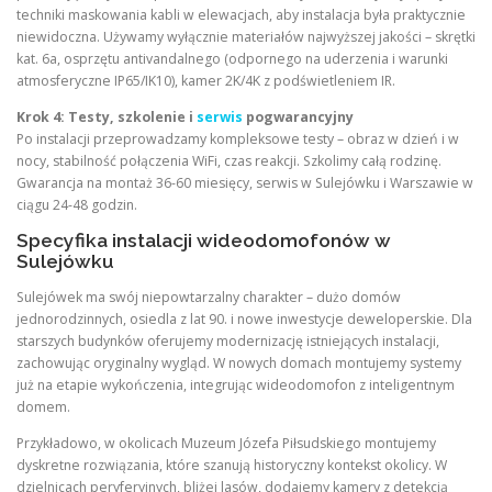
techniki maskowania kabli w elewacjach, aby instalacja była praktycznie
niewidoczna. Używamy wyłącznie materiałów najwyższej jakości – skrętki
kat. 6a, osprzętu antivandalnego (odpornego na uderzenia i warunki
atmosferyczne IP65/IK10), kamer 2K/4K z podświetleniem IR.
Krok 4: Testy, szkolenie i
serwis
pogwarancyjny
Po instalacji przeprowadzamy kompleksowe testy – obraz w dzień i w
nocy, stabilność połączenia WiFi, czas reakcji. Szkolimy całą rodzinę.
Gwarancja na montaż 36-60 miesięcy, serwis w Sulejówku i Warszawie w
ciągu 24-48 godzin.
Specyfika instalacji wideodomofonów w
Sulejówku
Sulejówek ma swój niepowtarzalny charakter – dużo domów
jednorodzinnych, osiedla z lat 90. i nowe inwestycje deweloperskie. Dla
starszych budynków oferujemy modernizację istniejących instalacji,
zachowując oryginalny wygląd. W nowych domach montujemy systemy
już na etapie wykończenia, integrując wideodomofon z inteligentnym
domem.
Przykładowo, w okolicach Muzeum Józefa Piłsudskiego montujemy
dyskretne rozwiązania, które szanują historyczny kontekst okolicy. W
dzielnicach peryferyjnych, bliżej lasów, dodajemy kamery z detekcją