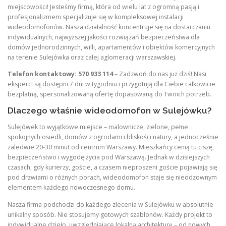
miejscowości! Jesteśmy firmą, która od wielu lat z ogromną pasją i
profesjonalizmem specjalizuje się w kompleksowej instalacji
wideodomofonów. Nasza działalność koncentruje się na dostarczaniu
indywidualnych, najwyższej jakości rozwiązań bezpieczeństwa dla
domów jednorodzinnych, willi, apartamentów i obiektów komercyjnych
na terenie Sulejówka oraz całej aglomeracji warszawskiej.
Telefon kontaktowy: 570 933 114
– Zadzwoń do nas już dziś! Nasi
eksperci są dostępni 7 dni w tygodniu i przygotują dla Ciebie całkowicie
bezpłatną, spersonalizowaną ofertę dopasowaną do Twoich potrzeb.
Dlaczego właśnie wideodomofon w Sulejówku?
Sulejówek to wyjątkowe miejsce – malownicze, zielone, pełne
spokojnych osiedli, domów z ogrodami i bliskości natury, a jednocześnie
zaledwie 20-30 minut od centrum Warszawy. Mieszkańcy cenią tu ciszę,
bezpieczeństwo i wygodę życia pod Warszawą. Jednak w dzisiejszych
czasach, gdy kurierzy, goście, a czasem nieproszeni goście pojawiają się
pod drzwiami o różnych porach, wideodomofon staje się nieodzownym
elementem każdego nowoczesnego domu.
Nasza firma podchodzi do każdego zlecenia w Sulejówku w absolutnie
unikalny sposób. Nie stosujemy gotowych szablonów. Każdy projekt to
indywidualne dzieło, uwzględniające lokalną architekturę – od nowych