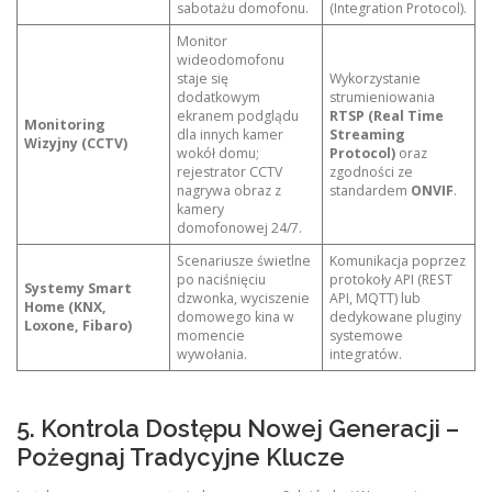
sabotażu domofonu.
(Integration Protocol).
Monitor
wideodomofonu
staje się
Wykorzystanie
dodatkowym
strumieniowania
ekranem podglądu
RTSP (Real Time
Monitoring
dla innych kamer
Streaming
Wizyjny (CCTV)
wokół domu;
Protocol)
oraz
rejestrator CCTV
zgodności ze
nagrywa obraz z
standardem
ONVIF
.
kamery
domofonowej 24/7.
Scenariusze świetlne
Komunikacja poprzez
po naciśnięciu
protokoły API (REST
Systemy Smart
dzwonka, wyciszenie
API, MQTT) lub
Home (KNX,
domowego kina w
dedykowane pluginy
Loxone, Fibaro)
momencie
systemowe
wywołania.
integratów.
5. Kontrola Dostępu Nowej Generacji –
Pożegnaj Tradycyjne Klucze