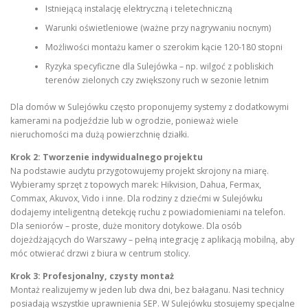
Istniejącą instalację elektryczną i teletechniczną
Warunki oświetleniowe (ważne przy nagrywaniu nocnym)
Możliwości montażu kamer o szerokim kącie 120-180 stopni
Ryzyka specyficzne dla Sulejówka – np. wilgoć z pobliskich
terenów zielonych czy zwiększony ruch w sezonie letnim
Dla domów w Sulejówku często proponujemy systemy z dodatkowymi
kamerami na podjeździe lub w ogrodzie, ponieważ wiele
nieruchomości ma dużą powierzchnię działki.
Krok 2: Tworzenie indywidualnego projektu
Na podstawie audytu przygotowujemy projekt skrojony na miarę.
Wybieramy sprzęt z topowych marek: Hikvision, Dahua, Fermax,
Commax, Akuvox, Vido i inne. Dla rodziny z dziećmi w Sulejówku
dodajemy inteligentną detekcję ruchu z powiadomieniami na telefon.
Dla seniorów – proste, duże monitory dotykowe. Dla osób
dojeżdżających do Warszawy – pełną integrację z aplikacją mobilną, aby
móc otwierać drzwi z biura w centrum stolicy.
Krok 3: Profesjonalny, czysty montaż
Montaż realizujemy w jeden lub dwa dni, bez bałaganu. Nasi technicy
posiadają wszystkie uprawnienia SEP. W Sulejówku stosujemy specjalne