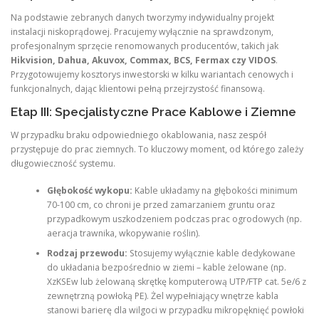
Na podstawie zebranych danych tworzymy indywidualny projekt
instalacji niskoprądowej. Pracujemy wyłącznie na sprawdzonym,
profesjonalnym sprzęcie renomowanych producentów, takich jak
Hikvision, Dahua, Akuvox, Commax, BCS, Fermax czy VIDOS
.
Przygotowujemy kosztorys inwestorski w kilku wariantach cenowych i
funkcjonalnych, dając klientowi pełną przejrzystość finansową.
Etap III: Specjalistyczne Prace Kablowe i Ziemne
W przypadku braku odpowiedniego okablowania, nasz zespół
przystępuje do prac ziemnych. To kluczowy moment, od którego zależy
długowieczność systemu.
Głębokość wykopu:
Kable układamy na głębokości minimum
70-100 cm, co chroni je przed zamarzaniem gruntu oraz
przypadkowym uszkodzeniem podczas prac ogrodowych (np.
aeracja trawnika, wkopywanie roślin).
Rodzaj przewodu:
Stosujemy wyłącznie kable dedykowane
do układania bezpośrednio w ziemi – kable żelowane (np.
XzKSEw lub żelowaną skrętkę komputerową UTP/FTP cat. 5e/6 z
zewnętrzną powłoką PE). Żel wypełniający wnętrze kabla
stanowi barierę dla wilgoci w przypadku mikropęknięć powłoki