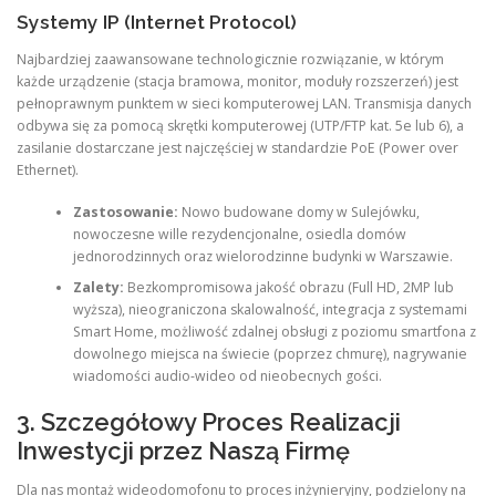
Systemy IP (Internet Protocol)
Najbardziej zaawansowane technologicznie rozwiązanie, w którym
każde urządzenie (stacja bramowa, monitor, moduły rozszerzeń) jest
pełnoprawnym punktem w sieci komputerowej LAN. Transmisja danych
odbywa się za pomocą skrętki komputerowej (UTP/FTP kat. 5e lub 6), a
zasilanie dostarczane jest najczęściej w standardzie PoE (Power over
Ethernet).
Zastosowanie:
Nowo budowane domy w Sulejówku,
nowoczesne wille rezydencjonalne, osiedla domów
jednorodzinnych oraz wielorodzinne budynki w Warszawie.
Zalety:
Bezkompromisowa jakość obrazu (Full HD, 2MP lub
wyższa), nieograniczona skalowalność, integracja z systemami
Smart Home, możliwość zdalnej obsługi z poziomu smartfona z
dowolnego miejsca na świecie (poprzez chmurę), nagrywanie
wiadomości audio-wideo od nieobecnych gości.
3. Szczegółowy Proces Realizacji
Inwestycji przez Naszą Firmę
Dla nas montaż wideodomofonu to proces inżynieryjny, podzielony na