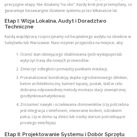
precyzyjne etapy. Nie działamy “na oko”. Każdy krok jest przemyślany, co
gwarantuje bezawaryjne działanie systemu przez kilkanaście lat.
Etap I: Wizja Lokalna, Audyt i Doradztwo
Techniczne
Każdą współpracę rozpoczynamy od bezpłatnego audytu na obiekcie w
Sulejówku lub Warszawie. Nasz inżynier przyjeżdża na miejsce, aby:
Ocenić stan istniejącego okablowania (jeśli występuje) lub
wytyczyć trasę dla nowych przewodów.
Zmierzyć odległości pomiędzy punktami instalacji.
Przeanalizować konstrukcję słupka ogrodzeniowego (klinkier,
beton architektoniczny, kamień łupany, pustak, stal) w celu
dobrania odpowiedniej metody montażu stacji zewnętrznej
(podtynkowa/natynkowa).
Zrozumieć nawyki i oczekiwania domowników (czy potrzebna
jest integracja z telefonem, otwieranie kodem, odciskiem
palca, czy w domu są dzieci lub osoby starsze potrzebujące
prostego interfejsu).
Etap II: Projektowanie Systemu i Dobór Sprzętu