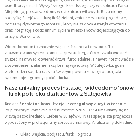
osiedli przy ulicach Wyszyńskiego, Piłsudskiego czy w okolicach Parku
Miejskiego, po starsze domy w dzielnicach willowych. Rozumiemy
specyfikę Sulejówka: dużą ilość zieleni, zmienne warunki pogodowe,
potrzebę dyskretnego montażu, który nie zakłóca estetyki otoczenia,
oraz integrację z codziennym życiem mieszkańców dojeżdżających do
pracy w Warszawie.
Wideodomofon to znacznie więcej niż kamera i dzwonek. To
zaawansowany system komunikacji wizualnej, który pozwala widzieć,
słyszeć, nagrywać, otwierać drzwi i furtki zdalnie, a nawet integrować się
z oświetleniem, alarmem czy bramą wjazdową. W Sulejówku, gdzie
wiele rodzin spędza czas na świeżym powietrzu w ogrodach, taki
system daje ogromny spokój ducha.
Nasz unikalny proces instalacji wideodomofonów
– krok po kroku dla klientów z Sulejówka
Krok 1: Bezpłatna konsultacja i szczegółowy audyt w terenie
Po pierwszym kontakcie pod numerem
570 933 114
umawiamy się na
wizytę bezpośrednio u Ciebie w Sulejówku. Nasz specjalista przyjeżdża
wyposażony w profesjonalny sprzęt pomiarowy. Analizujemy dokładnie:
Układ wejścia, podjazdu, furtki i ogrodu