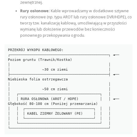
zewnętrznej.
Rury osłonowe:
Kable wprowadzamy w dodatkowe sztywne
rury osłonowe (np. typu AROT lub rury osłonowe DVR/HDPE), co
tworzy tzw. kanalizację kablową, umożliwiającą w przyszłości
wymianę lub dołożenie przewodów bez konieczności
ponownego przekopywania ogrodu.
PRZEKRÓJ WYKOPU KABLOWEGO:

┌──────────────────────────────────────────────┐ ◄── 
Poziom gruntu (Trawnik/Kostka)

│                                              │

│               ~30 cm ziemi                   │

├──────────────────────────────────────────────┤ ◄── 
Niebieska folia ostrzegawcza

│                                              │

│               ~50 cm ziemi                   │

│   ┌──────────────────────────────────────┐   │

│   │ RURA OSŁONOWA (AROT / HDPE)          │   │ ◄── 
Głębokość 80-100 cm (Poniżej przemarzania)

│   │  ┌────────────────────────────────┐  │   │

│   │  │ KABEL ZIEMNY ŻELOWANY (PE)     │  │   │

│   │  └────────────────────────────────┘  │   │

│   └──────────────────────────────────────┘   │
