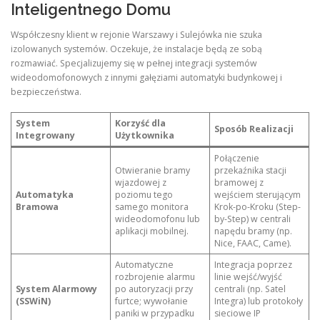
Inteligentnego Domu
Współczesny klient w rejonie Warszawy i Sulejówka nie szuka
izolowanych systemów. Oczekuje, że instalacje będą ze sobą
rozmawiać. Specjalizujemy się w pełnej integracji systemów
wideodomofonowych z innymi gałęziami automatyki budynkowej i
bezpieczeństwa.
System
Korzyść dla
Sposób Realizacji
Integrowany
Użytkownika
Połączenie
Otwieranie bramy
przekaźnika stacji
wjazdowej z
bramowej z
Automatyka
poziomu tego
wejściem sterującym
Bramowa
samego monitora
Krok-po-Kroku (Step-
wideodomofonu lub
by-Step) w centrali
aplikacji mobilnej.
napędu bramy (np.
Nice, FAAC, Came).
Automatyczne
Integracja poprzez
rozbrojenie alarmu
linie wejść/wyjść
System Alarmowy
po autoryzacji przy
centrali (np. Satel
(SSWiN)
furtce; wywołanie
Integra) lub protokoły
paniki w przypadku
sieciowe IP