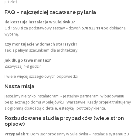
już dziś.
FAQ – najczęściej zadawane pytania
Ile kosztuje instalacja w Sulejówku?
Od 1590 zł za podstawowy zestaw – dzwoń
570 933 114
po dokładną
wycenę.
Czy montujecie w domach starszych?
Tak, z pełnym szacunkiem dla architektury.
Jak długo trwa montaż?
Zazwyczaj 4-8 godzin.
I wiele więcej szczegółowych odpowiedzi.
Nasza misja
Jesteśmy nie tylko instalatorami – jesteśmy partnerami w budowaniu
bezpiecznego domu w Sulejówku i Warszawie. Każdy projekt traktujemy
z ogromną dbałością o detale, estetykę i potrzeby klienta.
Rozbudowane studia przypadków (wiele stron
opisów)
Przypadek 1:
Dom jednorodzinny w Sulejówku – instalacja systemu z 3