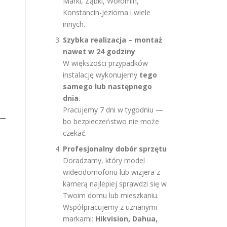
Marki, Ząbki, Wołomin,
Konstancin-Jeziorna i wiele
innych.
Szybka realizacja – montaż
nawet w 24 godziny
W większości przypadków
instalację wykonujemy
tego
samego lub następnego
dnia
.
Pracujemy 7 dni w tygodniu —
bo bezpieczeństwo nie może
czekać.
Profesjonalny dobór sprzętu
Doradzamy, który model
wideodomofonu lub wizjera z
kamerą najlepiej sprawdzi się w
Twoim domu lub mieszkaniu.
Współpracujemy z uznanymi
markami:
Hikvision, Dahua,