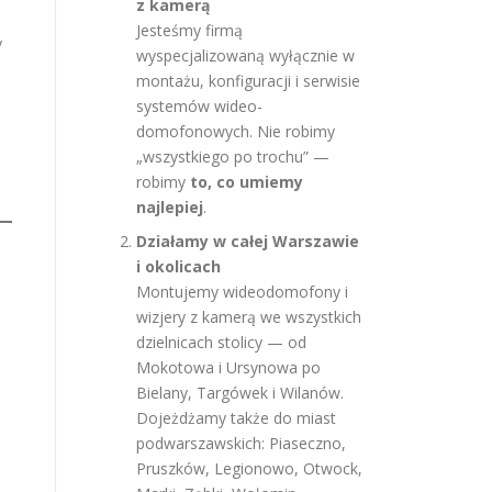
z kamerą
Jesteśmy firmą
y
wyspecjalizowaną wyłącznie w
montażu, konfiguracji i serwisie
systemów wideo-
domofonowych. Nie robimy
„wszystkiego po trochu” —
robimy
to, co umiemy
najlepiej
.
Działamy w całej Warszawie
i okolicach
Montujemy wideodomofony i
wizjery z kamerą we wszystkich
dzielnicach stolicy — od
Mokotowa i Ursynowa po
Bielany, Targówek i Wilanów.
Dojeżdżamy także do miast
podwarszawskich: Piaseczno,
Pruszków, Legionowo, Otwock,