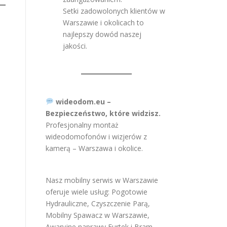
Setki zadowolonych klientów w
Warszawie i okolicach to
najlepszy dowód naszej
jakości.
wideodom.eu –
Bezpieczeństwo, które widzisz.
Profesjonalny montaż
wideodomofonów i wizjerów z
kamerą – Warszawa i okolice.
Nasz mobilny serwis w Warszawie
oferuje wiele usług:
Pogotowie
Hydrauliczne
,
Czyszczenie Parą
,
Mobilny Spawacz w Warszawie
,
Awaryjne naprawy Furtek i Bram
,