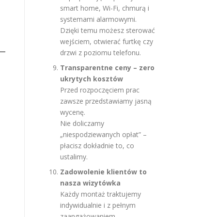
smart home, Wi-Fi, chmurą i
systemami alarmowymi.
Dzięki temu możesz sterować
wejściem, otwierać furtkę czy
drzwi z poziomu telefonu.
Transparentne ceny – zero
ukrytych kosztów
Przed rozpoczęciem prac
zawsze przedstawiamy jasną
wycenę.
Nie doliczamy
„niespodziewanych opłat” –
płacisz dokładnie to, co
ustalimy.
Zadowolenie klientów to
nasza wizytówka
Każdy montaż traktujemy
indywidualnie i z pełnym
zaangażowaniem.