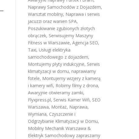
Naprawy Samochodów z Dojazdem
,
Warsztat mobilny
,
Naprawa i serwis
jacuzzi oraz wanien SPA
,
Poszukiwanie zgubionych złotych
obrączek
,
Serwisujemy Maszyny
Fitness w Warszawie
,
Agencja SEO
,
Taxi
,
Usługi elektryka
samochodowego z dojazdem
,
Montujemy płyty indukcyjne
,
Serwis
klimatyzacji w domu
,
naprawiamy
fotele
,
Montujemy wizjery z kamerą
i kamery wifi
,
Robimy filmy z drona
,
Awaryjnie otwieramy zamki
,
Flyxpress.pl
,
Serwis Kamer Wifi
,
SEO
Warszawa
,
Montaż, Naprawa,
Wymiana, Czyszczenie i
Odgrzybianie Klimatyzacji w Domu
,
Mobilny Mechanik Warszawa &
Elektryk Samochodowy
zapraszamy