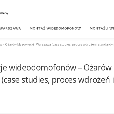
amerą
 WARSZAWA
MONTAŻ WIDEDOMOFONÓW
MONTAŻU WI
 Ożarów Mazowiecki i Warszawa (case studies, proces wdrożeń i standardy j
cje wideodomofonów – Ożarów
(case studies, proces wdrożeń i