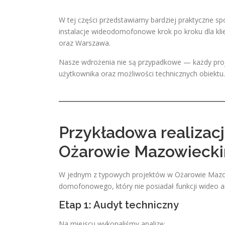
W tej części przedstawiamy bardziej praktyczne spo
instalacje wideodomofonowe krok po kroku dla kl
oraz Warszawa.
Nasze wdrożenia nie są przypadkowe — każdy projek
użytkownika oraz możliwości technicznych obiektu.
Przykładowa realizac
Ożarowie Mazowieck
W jednym z typowych projektów w Ożarowie Mazowi
domofonowego, który nie posiadał funkcji wideo a
Etap 1: Audyt techniczny
Na miejscu wykonaliśmy analizę: