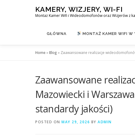
Skip
KAMERY, WIZJERY, WI-FI
to
Montaż Kamer Wifi i Wideodomofonów oraz Wizjerów z k
content
GŁÓWNA
MONTAŻ KAMER WIFI W
Home
»
Blog
»
Zaawansowane realizacje wideodomofonów –
Zaawansowane realiza
Mazowiecki i Warszawa 
standardy jakości)
POSTED ON
MAY 29, 2026
BY
ADMIN