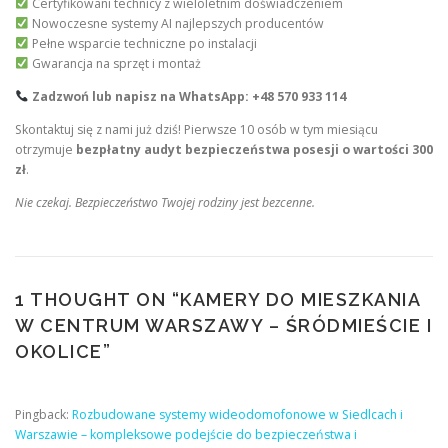
Certyfikowani technicy z wieloletnim doświadczeniem
Nowoczesne systemy AI najlepszych producentów
Pełne wsparcie techniczne po instalacji
Gwarancja na sprzęt i montaż
Zadzwoń lub napisz na WhatsApp: +48 570 933 114
Skontaktuj się z nami już dziś! Pierwsze 10 osób w tym miesiącu
otrzymuje
bezpłatny audyt bezpieczeństwa posesji o wartości 300
zł
.
Nie czekaj. Bezpieczeństwo Twojej rodziny jest bezcenne.
1 THOUGHT ON “
KAMERY DO MIESZKANIA
W CENTRUM WARSZAWY – ŚRÓDMIEŚCIE I
OKOLICE
”
Pingback:
Rozbudowane systemy wideodomofonowe w Siedlcach i
Warszawie – kompleksowe podejście do bezpieczeństwa i