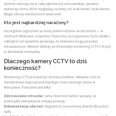
domów zdarzają się w całej aglomeracji warszawskiej. Sprawcy
wybierają domy, które wyglądają na łatwy cel: brak kamer, brak alarmu,
długie okresy nieobecności właścicieli.
Kto jest najbardziej narażony?
Szczególnie zagrożone są domy jednorodzinne na obrzeżach — w
okolicach Wilanowa, Ursynowa, Piaseczna czy Legionowa. Duże działki i
odległość od sąsiadów sprawiają, że włamania mogą pozostać
niezauważone. Właśnie dlatego profesjonalny monitoring CCTV z AI jest
tu absolutnie niezbędny.
Dlaczego kamery CCTV to dziś
konieczność?
Monitoring CCTV przestał być domeną banków i sklepów. Dziś to
standardowe wyposażenie każdego nowoczesnego domu w
Warszawie. Powodów jest kilka:
Odstraszanie intruzów:
Sama obecność kamer sprawia, że
potencjalni włamywacze omijają posesję.
Dokumentacja zdarzeń:
Nagrania to nieoceniony dowód dla policji i
sądu.