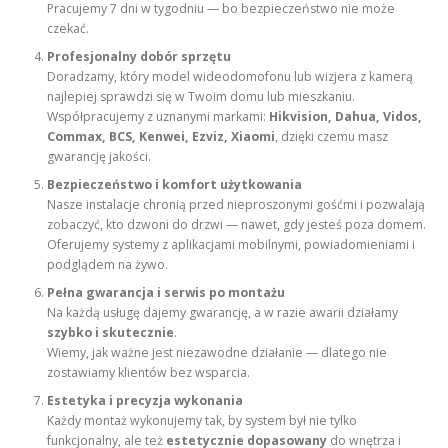
Pracujemy 7 dni w tygodniu — bo bezpieczeństwo nie może
czekać.
Profesjonalny dobór sprzętu
Doradzamy, który model wideodomofonu lub wizjera z kamerą
najlepiej sprawdzi się w Twoim domu lub mieszkaniu.
Współpracujemy z uznanymi markami:
Hikvision, Dahua, Vidos,
Commax, BCS, Kenwei, Ezviz, Xiaomi
, dzięki czemu masz
gwarancję jakości.
Bezpieczeństwo i komfort użytkowania
Nasze instalacje chronią przed nieproszonymi gośćmi i pozwalają
zobaczyć, kto dzwoni do drzwi — nawet, gdy jesteś poza domem.
Oferujemy systemy z aplikacjami mobilnymi, powiadomieniami i
podglądem na żywo.
Pełna gwarancja i serwis po montażu
Na każdą usługę dajemy gwarancję, a w razie awarii działamy
szybko i skutecznie
.
Wiemy, jak ważne jest niezawodne działanie — dlatego nie
zostawiamy klientów bez wsparcia.
Estetyka i precyzja wykonania
Każdy montaż wykonujemy tak, by system był nie tylko
funkcjonalny, ale też
estetycznie dopasowany
do wnętrza i