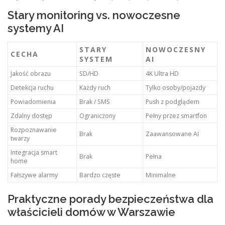
Stary monitoring vs. nowoczesne
systemy AI
STARY
NOWOCZESNY
CECHA
SYSTEM
AI
Jakość obrazu
SD/HD
4K Ultra HD
Detekcja ruchu
Każdy ruch
Tylko osoby/pojazdy
Powiadomienia
Brak / SMS
Push z podglądem
Zdalny dostęp
Ograniczony
Pełny przez smartfon
Rozpoznawanie
Brak
Zaawansowane AI
twarzy
Integracja smart
Brak
Pełna
home
Fałszywe alarmy
Bardzo częste
Minimalne
Praktyczne porady bezpieczeństwa dla
właścicieli domów w Warszawie