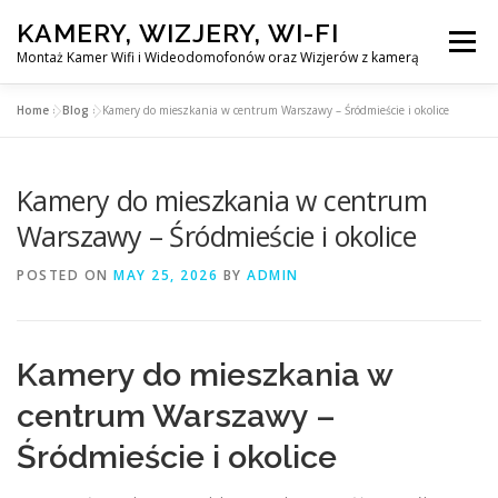
Skip
KAMERY, WIZJERY, WI-FI
to
Menu
content
Montaż Kamer Wifi i Wideodomofonów oraz Wizjerów z kamerą
Home
»
Blog
»
Kamery do mieszkania w centrum Warszawy – Śródmieście i okolice
GŁÓWNA
MONTAŻ KAMER WIFI W WARSZAWA
Kamery do mieszkania w centrum
MONTAŻ WIDEDOMOFONÓW
Warszawy – Śródmieście i okolice
POSTED ON
MAY 25, 2026
BY
ADMIN
MONTAŻU WIZJERÓW Z KAMERĄ
BLOG
EN
Kamery do mieszkania w
KONTAKT
centrum Warszawy –
Śródmieście i okolice