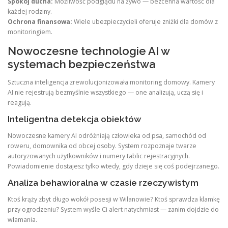
Spokój ducha:
Możliwość podglądu na żywo — bezcenna wartość dla
każdej rodziny.
Ochrona finansowa:
Wiele ubezpieczycieli oferuje zniżki dla domów z
monitoringiem.
Nowoczesne technologie AI w
systemach bezpieczeństwa
Sztuczna inteligencja zrewolucjonizowała monitoring domowy. Kamery
AI nie rejestrują bezmyślnie wszystkiego — one analizują, uczą się i
reagują.
Inteligentna detekcja obiektów
Nowoczesne kamery AI odróżniają człowieka od psa, samochód od
roweru, domownika od obcej osoby. System rozpoznaje twarze
autoryzowanych użytkowników i numery tablic rejestracyjnych.
Powiadomienie dostajesz tylko wtedy, gdy dzieje się coś podejrzanego.
Analiza behawioralna w czasie rzeczywistym
Ktoś krąży zbyt długo wokół posesji w Wilanowie? Ktoś sprawdza klamkę
przy ogrodzeniu? System wyśle Ci alert natychmiast — zanim dojdzie do
włamania.