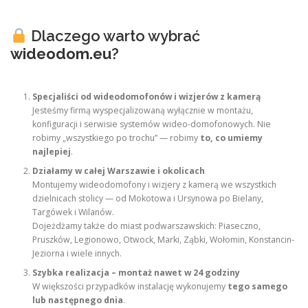
Dlaczego warto wybrać
wideodom.eu
?
Specjaliści od wideodomofonów i wizjerów z kamerą
Jesteśmy firmą wyspecjalizowaną wyłącznie w montażu,
konfiguracji i serwisie systemów wideo-domofonowych. Nie
robimy „wszystkiego po trochu” — robimy
to, co umiemy
najlepiej
.
Działamy w całej Warszawie i okolicach
Montujemy wideodomofony i wizjery z kamerą we wszystkich
dzielnicach stolicy — od Mokotowa i Ursynowa po Bielany,
Targówek i Wilanów.
Dojeżdżamy także do miast podwarszawskich: Piaseczno,
Pruszków, Legionowo, Otwock, Marki, Ząbki, Wołomin, Konstancin-
Jeziorna i wiele innych.
Szybka realizacja – montaż nawet w 24 godziny
W większości przypadków instalację wykonujemy
tego samego
lub następnego dnia
.