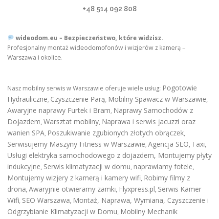
+48 514 092 808
wideodom.eu – Bezpieczeństwo, które widzisz.
Profesjonalny montaż wideodomofonów i wizjerów z kamerą –
Warszawa i okolice.
Pogotowie
Nasz mobilny serwis w Warszawie oferuje wiele usług:
Hydrauliczne
Czyszczenie Parą
Mobilny Spawacz w Warszawie
,
,
,
Awaryjne naprawy Furtek i Bram
Naprawy Samochodów z
,
Dojazdem
Warsztat mobilny
Naprawa i serwis jacuzzi oraz
,
,
wanien SPA
Poszukiwanie zgubionych złotych obrączek
,
,
Serwisujemy Maszyny Fitness w Warszawie
Agencja SEO
Taxi
,
,
,
Usługi elektryka samochodowego z dojazdem
,
Montujemy płyty
indukcyjne
Serwis klimatyzacji w domu
naprawiamy fotele
,
,
,
Montujemy wizjery z kamerą i kamery wifi
Robimy filmy z
,
drona
Awaryjnie otwieramy zamki
Flyxpress.pl
Serwis Kamer
,
,
,
Wifi
SEO Warszawa
Montaż, Naprawa, Wymiana, Czyszczenie i
,
,
Odgrzybianie Klimatyzacji w Domu
Mobilny Mechanik
,