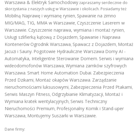
Warszawa & Elektryk Samochodowy
zapraszamy serdecznie do
skorzystania z naszych usług w Warszawie i okolicach. Posiadamy też
Mobilną Naprawę i wymianę rynien
Spawanie na zimno
,
MIG/MAG, TIG, MMA w Warszawie
Czyszczenie Laserem w
,
Warszawie
Czyszczenie naprawa, wymiana i montaż rynien
.
,
Usługi szlifierką kątową z Dojazdem
Spawanie i Naprawa
,
Kontenerów
Ogrodnik Warszawa
Spawacz z Dojazdem
Montaż
,
,
Jacuzi i Sauny
Pogotowie Hydrauliczne Warszawa
Domy AI -
.
Automatyka, Inteligentne Sterowanie Domem
Serwis i wymiana
.
wideodomofonów Warszawa
Wymiana zamków szyfrowych
,
Warszawa
Smart Home Automation Dubai
Zabezpieczenia
.
.
Przed Dzikami
Montaż okapów Warszawa
Zarządzanie
,
.
nieruchomościami luksusowymi
Zabezpieczenia Przed Ptakami
,
,
Serwis Maszyn Fitness
Odgrzybianie Klimatyzacji
Montaż i
,
,
Wymiana kratek wentylacyjnych
Serwis Techniczny
,
Nieruchomości Premium
Profesjonalny Komik i Stand-uper
,
Warszawa
Montujemy Suszarki w Warszawie
,
.
Dane firmy: