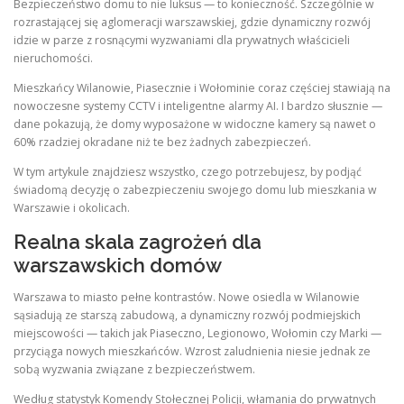
Bezpieczeństwo domu to nie luksus — to konieczność. Szczególnie w
rozrastającej się aglomeracji warszawskiej, gdzie dynamiczny rozwój
idzie w parze z rosnącymi wyzwaniami dla prywatnych właścicieli
nieruchomości.
Mieszkańcy Wilanowie, Piasecznie i Wołominie coraz częściej stawiają na
nowoczesne systemy CCTV i inteligentne alarmy AI. I bardzo słusznie —
dane pokazują, że domy wyposażone w widoczne kamery są nawet o
60% rzadziej okradane niż te bez żadnych zabezpieczeń.
W tym artykule znajdziesz wszystko, czego potrzebujesz, by podjąć
świadomą decyzję o zabezpieczeniu swojego domu lub mieszkania w
Warszawie i okolicach.
Realna skala zagrożeń dla
warszawskich domów
Warszawa to miasto pełne kontrastów. Nowe osiedla w Wilanowie
sąsiadują ze starszą zabudową, a dynamiczny rozwój podmiejskich
miejscowości — takich jak Piaseczno, Legionowo, Wołomin czy Marki —
przyciąga nowych mieszkańców. Wzrost zaludnienia niesie jednak ze
sobą wyzwania związane z bezpieczeństwem.
Według statystyk Komendy Stołecznej Policji, włamania do prywatnych