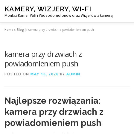
Skip
KAMERY, WIZJERY, WI-FI
to
content
Montaż Kamer Wifi i Wideodomofonów oraz Wizjerów z kamerą
Home
»
Blog
»
kamera przy drzwiach z powiadomieniem push
GŁÓWNA
MONTAŻ KAMER WIFI W WARSZAWA
EN
kamera przy drzwiach z
KONTAKT
powiadomieniem push
POSTED ON
MAY 16, 2026
BY
ADMIN
Najlepsze rozwiązania:
kamera przy drzwiach z
powiadomieniem push