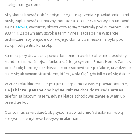
inteligentnego domu.
Aby skonsultować dobór optymalnego urządzenia z powiadomieniami
push, zaplanować estetyczny montaż na terenie Warszawy lub umówić
się na
serwis
, wystarczy skontaktować się z centralą pod numerem 570
933 114. Zapewniamy szybkie terminy realizacji i pełne wsparcie
techniczne, aby wejście do Twojego domu lub mieszkania było pod
stałą, inteligentną kontrolą.
Kamera przy drzwiach z powiadomieniem push to obecnie absolutny
standard i najważniejsza funkcja każdego systemu Smart Home. Zamiast
pełnić rolę biernego archiwum, które sprawdzasz po fakcie, urządzenie
staje się aktywnym strażnikiem, który „woła Cię”, gdy tylko coś się dzieje.
W 2026 roku kluczem nie jest już to,
czy
kamera wyśle powiadomienie,
ale
jak inteligentne
ono będzie. Nikt nie chce dostawać alertu na
telefon za każdym razem, gdy na klatce schodowej zawieje wiatr lub
przejdzie kot.
Oto co musisz wiedzieć, aby system powiadomień działał na Twoją
korzyść, a nie irytował fałszywymi alarmami.