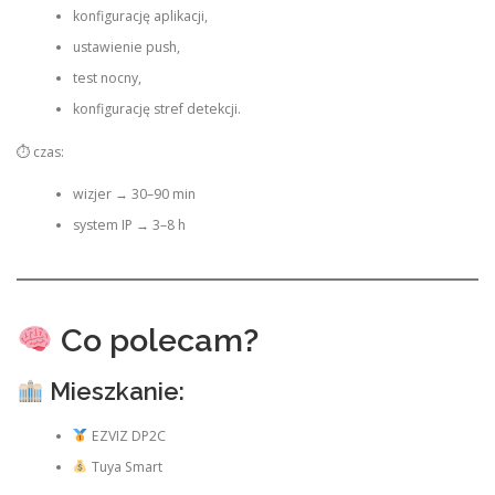
konfigurację aplikacji,
ustawienie push,
test nocny,
konfigurację stref detekcji.
⏱ czas:
wizjer → 30–90 min
system IP → 3–8 h
Co polecam?
Mieszkanie:
EZVIZ DP2C
Tuya Smart