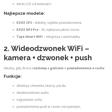
ekran LCD od wewnątrz.
Najlepsze modele:
EZVIZ CP2
– stabilny, szybkie powiadomienia
EZVIZ DP2 Pro
– 2K, najlepsza jakość nocna
Tuya Smart WiFi
– integracja z automatyką
2. Wideodzwonek WiFi –
kamera + dzwonek + push
Idealny, gdy chcesz
rozmowę z gościem + powiadomienia o ruchu
.
Funkcje:
detekcja człowieka, twarzy, paczki,
dwukierunkowe audio,
nagrywanie ruchu,
powiadomienia push w czasie rzeczywistym,