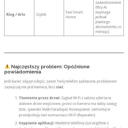
zaawansowane
filtry AI
Fani Smart
(wymaga
Ring / Arlo
Szybki
Home
jednak
płatnego
abonamentu co
miesiąc).
Najczęstszy problem: Opóźnione
powiadomienia
Jeśli kurier zdążył odejść, zanim Twój telefon zadzwonił, problemem
zazwyczaj nie jest kamera, lecz
sieć
.
Tłumienie przez drzwi:
Sygnał Wi-Fi z salonu uderza w
stalowe drzwi wejściowe, przez co kamera ma słaby zasięg
(tzw. zjawisko klatki Faradaya). Rozwiązanie: zamontuj w
przedpokoju tani wzmacniacz Wi-Fi (Repeater).
Usypianie aplikacji:
Niektóre telefony (szczególnie z