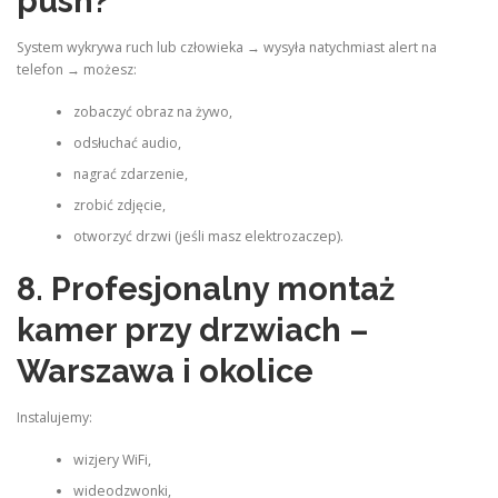
push?
System wykrywa ruch lub człowieka → wysyła natychmiast alert na
telefon → możesz:
zobaczyć obraz na żywo,
odsłuchać audio,
nagrać zdarzenie,
zrobić zdjęcie,
otworzyć drzwi (jeśli masz elektrozaczep).
8. Profesjonalny montaż
kamer przy drzwiach –
Warszawa i okolice
Instalujemy:
wizjery WiFi,
wideodzwonki,