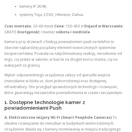
kamery IP 2K/4K,
systemy Tuya, EZVIZ, Hikvision, Dahua.
Czas montażu:
20–60 minut
Cena:
150–450 zł
Dojazd w Warszawie:
GRATIS
Dostępność:
również
sobota i niedziela
Kamera przy drzwiach z funkcją powiadomień push na telefon to
obecnie najbardziej pożądany element nowoczesnych systemów
bezpieczeństwa. Pozwala na natychmiastową reakcję, niezależnie od
tego, czy jesteś w salonie, w biurze na drugim końcu miasta, czy na
wakacjach za granicą.
Wybór odpowiedniego urządzenia zależy od specyfiki wejścia
(mieszkanie w bloku vs. dom jednorodzinny) oraz dostępnej
infrastruktury. Oto przegląd sprawdzonych technologii i rozwiązań,
które gwarantują niezawodne powiadomienia w czasie rzeczywistym.
1. Dostępne technologie kamer z
powiadomieniami Push
A. Elektroniczne wizjery Wi-Fi (Smart Peephole Cameras)
To
idealne rozwiązanie do mieszkań w budynkach wielorodzinnych.
Urządzenie składa się z kamery montowanej w miejscu tradycyjnego