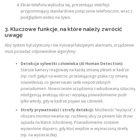
Ekran telefonu wybudza się, prezentując interfejs
przypominający standardowe połączenie telefoniczne, wraz z
podglądem wideo na żywo.
3. Kluczowe funkcje, na które należy zwrócić
uwagę
Aby system był użyteczny i nie irytował fałszywymi alarmami, urządzenie
musi posiadać odpowiednie algorytmy:
Detekcja sylwetki człowieka (AI Human Detection):
Starsze kamery reagowały na każdą zmianę pikseli w kadrze
(np. ruch gałęzi na wietrze, przelatującego ptaka czy zmianę
oświetlenia), co generowało setki niepotrzebnych
powiadomień. Nowoczesne urządzenia z wbudowaną sztuczną
inteligencją analizują obraz i wysyłają powiadomienie push
tylko
wtedy, gdy w kadrze pojawi się człowiek.
Strefy prywatności i strefy detekcji:
Możliwość “wycięcia” z
obszaru monitorowania np. ruchliwej ulicy za płotem lub drzwi
sąsiada na klatce schodowej. Powiadomienie zostanie
wyzwolone dopiero, gdy ktoś wejdzie w wyznaczoną strefę
(np. na wycieraczkę).