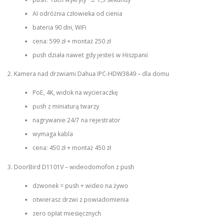
AI odróżnia człowieka od cienia
bateria 90 dni, WiFi
cena: 599 zł + montaż 250 zł
push działa nawet gdy jesteś w Hiszpanii
2. Kamera nad drzwiami Dahua IPC-HDW3849 – dla domu
PoE, 4K, widok na wycieraczkę
push z miniaturą twarzy
nagrywanie 24/7 na rejestrator
wymaga kabla
cena: 450 zł + montaż 450 zł
3. DoorBird D1101V – wideodomofon z push
dzwonek = push + wideo na żywo
otwierasz drzwi z powiadomienia
zero opłat miesięcznych