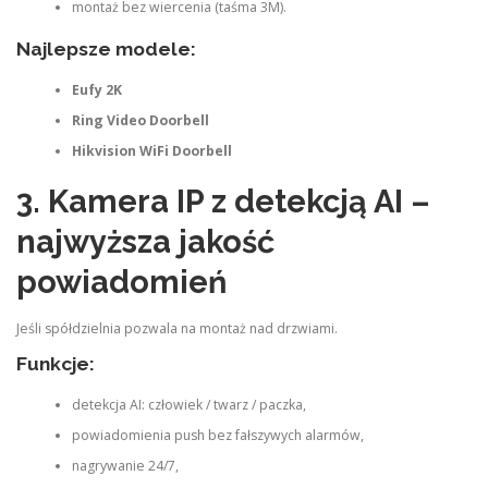
montaż bez wiercenia (taśma 3M).
Najlepsze modele:
Eufy 2K
Ring Video Doorbell
Hikvision WiFi Doorbell
3. Kamera IP z detekcją AI –
najwyższa jakość
powiadomień
Jeśli spółdzielnia pozwala na montaż nad drzwiami.
Funkcje:
detekcja AI: człowiek / twarz / paczka,
powiadomienia push bez fałszywych alarmów,
nagrywanie 24/7,