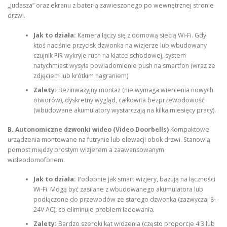
„judasza” oraz ekranu z baterią zawieszonego po wewnętrznej stronie
drzwi.
Jak to działa:
Kamera łączy się z domową siecią Wi-Fi. Gdy
ktoś naciśnie przycisk dzwonka na wizjerze lub wbudowany
czujnik PIR wykryje ruch na klatce schodowej, system
natychmiast wysyła powiadomienie push na smartfon (wraz ze
zdjęciem lub krótkim nagraniem).
Zalety:
Bezinwazyjny montaż (nie wymaga wiercenia nowych
otworów), dyskretny wygląd, całkowita bezprzewodowość
(wbudowane akumulatory wystarczają na kilka miesięcy pracy).
B. Autonomiczne dzwonki wideo (Video Doorbells)
Kompaktowe
urządzenia montowane na futrynie lub elewacji obok drzwi. Stanowią
pomost między prostym wizjerem a zaawansowanym
wideodomofonem.
Jak to działa:
Podobnie jak smart wizjery, bazują na łączności
Wi-Fi. Mogą być zasilane z wbudowanego akumulatora lub
podłączone do przewodów ze starego dzwonka (zazwyczaj 8-
24V AC), co eliminuje problem ładowania.
Zalety:
Bardzo szeroki kąt widzenia (często proporcje 4:3 lub