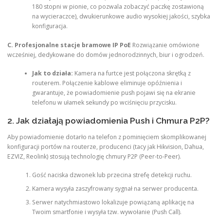
180 stopni w pionie, co pozwala zobaczyć paczkę zostawioną
na wycieraczce), dwukierunkowe audio wysokiej jakości, szybka
konfiguracja.
C. Profesjonalne stacje bramowe IP PoE
Rozwiązanie omówione
wcześniej, dedykowane do domów jednorodzinnych, biur i ogrodzeń.
Jak to działa:
Kamera na furtce jest połączona skrętką z
routerem. Połączenie kablowe eliminuje opóźnienia i
gwarantuje, że powiadomienie push pojawi się na ekranie
telefonu w ułamek sekundy po wciśnięciu przycisku.
2. Jak działają powiadomienia Push i Chmura P2P?
Aby powiadomienie dotarło na telefon z pominięciem skomplikowanej
konfiguracji portów na routerze, producenci (tacy jak Hikvision, Dahua,
EZVIZ, Reolink) stosują technologię chmury P2P (Peer-to-Peer).
Gość naciska dzwonek lub przecina strefę detekcji ruchu.
Kamera wysyła zaszyfrowany sygnał na serwer producenta.
Serwer natychmiastowo lokalizuje powiązaną aplikację na
Twoim smartfonie i wysyła tzw. wywołanie (Push Call).