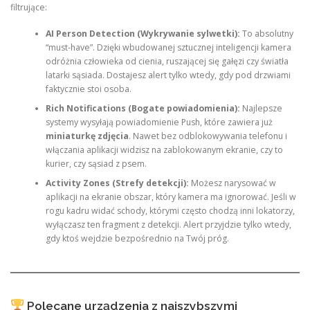
filtrujące:
AI Person Detection (Wykrywanie sylwetki):
To absolutny
“must-have”. Dzięki wbudowanej sztucznej inteligencji kamera
odróżnia człowieka od cienia, ruszającej się gałęzi czy światła
latarki sąsiada. Dostajesz alert tylko wtedy, gdy pod drzwiami
faktycznie stoi osoba.
Rich Notifications (Bogate powiadomienia):
Najlepsze
systemy wysyłają powiadomienie Push, które zawiera już
miniaturkę zdjęcia
. Nawet bez odblokowywania telefonu i
włączania aplikacji widzisz na zablokowanym ekranie, czy to
kurier, czy sąsiad z psem.
Activity Zones (Strefy detekcji):
Możesz narysować w
aplikacji na ekranie obszar, który kamera ma ignorować. Jeśli w
rogu kadru widać schody, którymi często chodzą inni lokatorzy,
wyłączasz ten fragment z detekcji. Alert przyjdzie tylko wtedy,
gdy ktoś wejdzie bezpośrednio na Twój próg.
Polecane urządzenia z najszybszymi