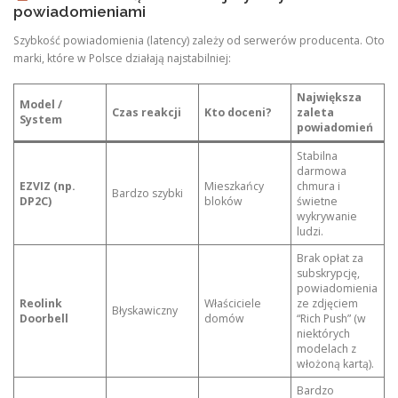
powiadomieniami
Szybkość powiadomienia (latency) zależy od serwerów producenta. Oto
marki, które w Polsce działają najstabilniej:
Największa
Model /
Czas reakcji
Kto doceni?
zaleta
System
powiadomień
Stabilna
darmowa
EZVIZ (np.
Mieszkańcy
chmura i
Bardzo szybki
DP2C)
bloków
świetne
wykrywanie
ludzi.
Brak opłat za
subskrypcję,
powiadomienia
Reolink
Właściciele
ze zdjęciem
Błyskawiczny
Doorbell
domów
“Rich Push” (w
niektórych
modelach z
włożoną kartą).
Bardzo