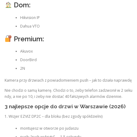
Dom:
Hikvision IP
Dahua VTO
Premium:
Akuvox
DoorBird
2N
Kamera przy drzwiach z powiadomieniem push – jak to działa naprawdę
Nie chodzi o samą kamerę. Chodzi o to, żeby telefon zadzwonił w 2 seku
ndy, a nie po 10, i żeby nie dostać 40 fałszywych alarmów dziennie.
3 najlepsze opcje do drzwi w Warszawie (2026)
1. Wizjer EZVIZ DP2C – dla bloku (bez zgody spółdzielni)
montujesz w otworze po judaszu
push: “ruch wykryty” → 1,5 sekundy