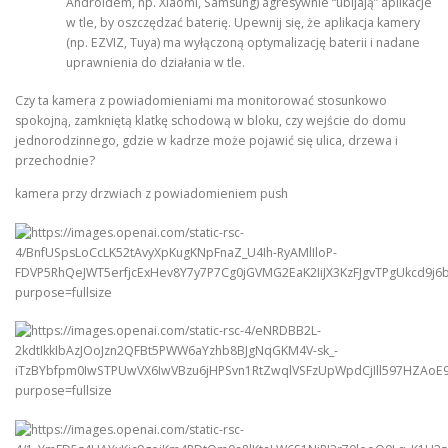
Androidem, np. Xiaomi, Samsung) agresywnie “ubijają” aplikacje
w tle, by oszczędzać baterię. Upewnij się, że aplikacja kamery
(np. EZVIZ, Tuya) ma wyłączoną optymalizację baterii i nadane
uprawnienia do działania w tle.
Czy ta kamera z powiadomieniami ma monitorować stosunkowo
spokojną, zamkniętą klatkę schodową w bloku, czy wejście do domu
jednorodzinnego, gdzie w kadrze może pojawić się ulica, drzewa i
przechodnie?
kamera przy drzwiach z powiadomieniem push