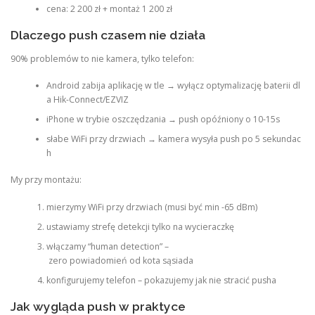
cena: 2 200 zł + montaż 1 200 zł
Dlaczego push czasem nie działa
90% problemów to nie kamera, tylko telefon:
Android zabija aplikację w tle → wyłącz optymalizację baterii dl
a Hik-Connect/EZVIZ
iPhone w trybie oszczędzania → push opóźniony o 10-15s
słabe WiFi przy drzwiach → kamera wysyła push po 5 sekundac
h
My przy montażu:
mierzymy WiFi przy drzwiach (musi być min -65 dBm)
ustawiamy strefę detekcji tylko na wycieraczkę
włączamy “human detection” –
zero powiadomień od kota sąsiada
konfigurujemy telefon – pokazujemy jak nie stracić pusha
Jak wygląda push w praktyce