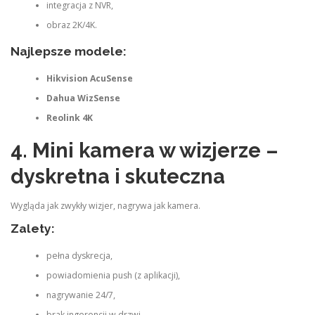
integracja z NVR,
obraz 2K/4K.
Najlepsze modele:
Hikvision AcuSense
Dahua WizSense
Reolink 4K
4. Mini kamera w wizjerze –
dyskretna i skuteczna
Wygląda jak zwykły wizjer, nagrywa jak kamera.
Zalety:
pełna dyskrecja,
powiadomienia push (z aplikacji),
nagrywanie 24/7,
brak ingerencji w drzwi.