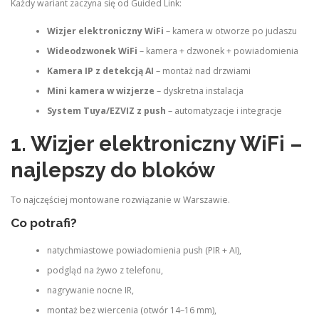
Każdy wariant zaczyna się od Guided Link:
Wizjer elektroniczny WiFi
– kamera w otworze po judaszu
Wideodzwonek WiFi
– kamera + dzwonek + powiadomienia
Kamera IP z detekcją AI
– montaż nad drzwiami
Mini kamera w wizjerze
– dyskretna instalacja
System Tuya/EZVIZ z push
– automatyzacje i integracje
1. Wizjer elektroniczny WiFi –
najlepszy do bloków
To najczęściej montowane rozwiązanie w Warszawie.
Co potrafi?
natychmiastowe powiadomienia push (PIR + AI),
podgląd na żywo z telefonu,
nagrywanie nocne IR,
montaż bez wiercenia (otwór 14–16 mm),