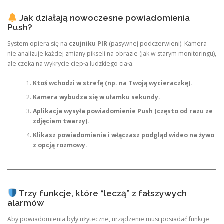
Jak działają nowoczesne powiadomienia
Push?
System opiera się na
czujniku PIR
(pasywnej podczerwieni). Kamera
nie analizuje każdej zmiany pikseli na obrazie (jak w starym monitoringu),
ale czeka na wykrycie ciepła ludzkiego ciała.
Ktoś wchodzi w strefę (np. na Twoją wycieraczkę).
Kamera wybudza się w ułamku sekundy.
Aplikacja wysyła powiadomienie Push (często od razu ze
zdjęciem twarzy).
Klikasz powiadomienie i włączasz podgląd wideo na żywo
z opcją rozmowy.
Trzy funkcje, które “leczą” z fałszywych
alarmów
Aby powiadomienia były użyteczne, urządzenie musi posiadać funkcje