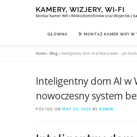
Skip
KAMERY, WIZJERY, WI-FI
to
Montaż Kamer Wifi i Wideodomofonów oraz Wizjerów z k
content
GŁÓWNA
MONTAŻ KAMER WIFI W
Home
»
Blog
»
Inteligentny dom AI w Warszawie – jak dzi
Inteligentny dom AI w W
nowoczesny system be
POSTED ON
MAY 25, 2026
BY
ADMIN