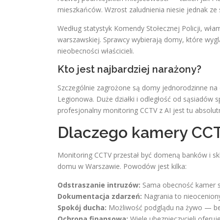
mieszkańców. Wzrost zaludnienia niesie jednak z
Według statystyk Komendy Stołecznej Policji, wła
warszawskiej. Sprawcy wybierają domy, które wyglą
nieobecności właścicieli.
Kto jest najbardziej narażony?
Szczególnie zagrożone są domy jednorodzinne na
Legionowa. Duże działki i odległość od sąsiadów
profesjonalny monitoring CCTV z AI jest tu absolut
Dlaczego kamery CCTV
Monitoring CCTV przestał być domeną banków i s
domu w Warszawie. Powodów jest kilka:
Odstraszanie intruzów:
Sama obecność kamer sp
Dokumentacja zdarzeń:
Nagrania to nieoceniony 
Spokój ducha:
Możliwość podglądu na żywo — bez
Ochrona finansowa:
Wiele ubezpieczycieli oferuj