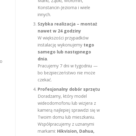
Marki, Ząbki, Wołomin,
Konstancin-Jeziorna i wiele
innych.
Szybka realizacja – montaż
nawet w 24 godziny
W większości przypadków
instalację wykonujemy
tego
samego lub następnego
dnia
.
go
Pracujemy 7 dni w tygodniu —
bo bezpieczeństwo nie może
czekać.
Profesjonalny dobór sprzętu
Doradzamy, który model
wideodomofonu lub wizjera z
kamerą najlepiej sprawdzi się w
Twoim domu lub mieszkaniu.
Współpracujemy z uznanymi
markami:
Hikvision, Dahua,