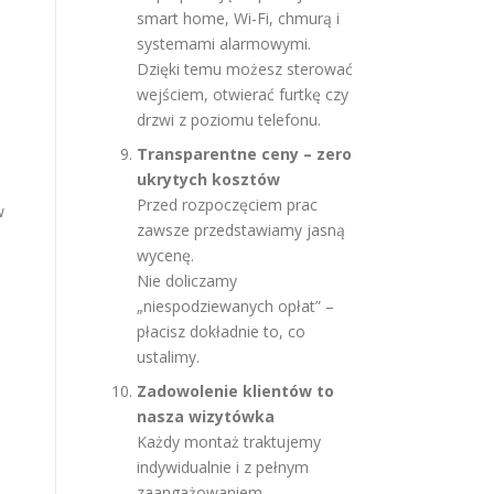
smart home, Wi-Fi, chmurą i
systemami alarmowymi.
Dzięki temu możesz sterować
wejściem, otwierać furtkę czy
drzwi z poziomu telefonu.
Transparentne ceny – zero
ukrytych kosztów
Przed rozpoczęciem prac
w
zawsze przedstawiamy jasną
wycenę.
Nie doliczamy
„niespodziewanych opłat” –
płacisz dokładnie to, co
ustalimy.
Zadowolenie klientów to
nasza wizytówka
Każdy montaż traktujemy
indywidualnie i z pełnym
zaangażowaniem.