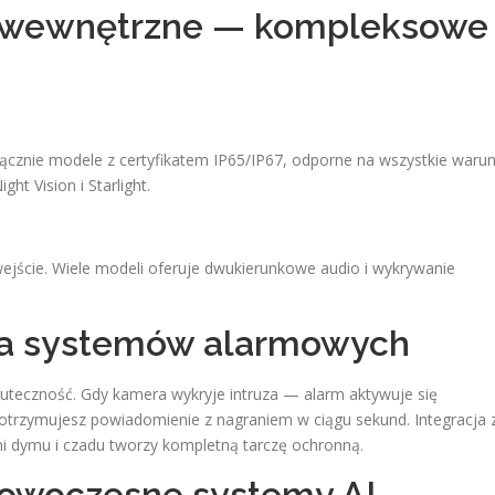
i wewnętrzne — kompleksowe
łącznie modele z certyfikatem IP65/IP67, odporne na wszystkie warun
ht Vision i Starlight.
ejście. Wiele modeli oferuje dwukierunkowe audio i wykrywanie
cja systemów alarmowych
uteczność. Gdy kamera wykryje intruza — alarm aktywuje się
 otrzymujesz powiadomienie z nagraniem w ciągu sekund. Integracja 
ami dymu i czadu tworzy kompletną tarczę ochronną.
 nowoczesne systemy AI