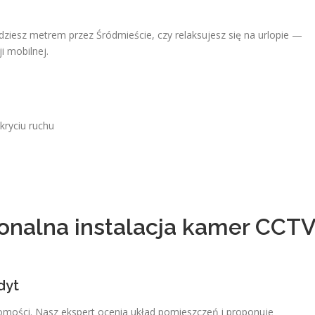
dziesz metrem przez Śródmieście, czy relaksujesz się na urlopie —
i mobilnej.
ryciu ruchu
jonalna instalacja kamer CCT
dyt
omości. Nasz ekspert ocenia układ pomieszczeń i proponuje