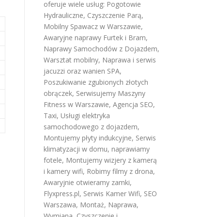
oferuje wiele usług:
Pogotowie
Hydrauliczne
,
Czyszczenie Parą
,
Mobilny Spawacz w Warszawie
,
Awaryjne naprawy Furtek i Bram
,
Naprawy Samochodów z Dojazdem
,
Warsztat mobilny
,
Naprawa i serwis
jacuzzi oraz wanien SPA
,
Poszukiwanie zgubionych złotych
obrączek
,
Serwisujemy Maszyny
Fitness w Warszawie
,
Agencja SEO
,
Taxi
,
Usługi elektryka
samochodowego z dojazdem
,
Montujemy płyty indukcyjne
,
Serwis
klimatyzacji w domu
,
naprawiamy
fotele
,
Montujemy wizjery z kamerą
i kamery wifi
,
Robimy filmy z drona
,
Awaryjnie otwieramy zamki
,
Flyxpress.pl
,
Serwis Kamer Wifi
,
SEO
Warszawa
,
Montaż, Naprawa,
Wymiana, Czyszczenie i