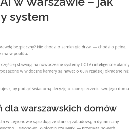
 AI w Warszawie – jak
ny system
prawdę bezpieczny? Nie chodzi o zamknięte drzwi — chodzi o pełną,
e ma w pobliżu.
 częściej stawiają na nowoczesne systemy CCTV i inteligentne alarm
wyposażone w widoczne kamery są nawet o 60% rzadziej okradane niż
ebujesz, by podjąć świadomą decyzję o zabezpieczeniu swojego domu
eń dla warszawskich domów
la w Legionowie sąsiadują ze starszą zabudową, a dynamiczny
iaseczno, Legionowo, Wołomin czy Marki — przyciąga nowych