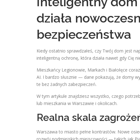
Inteligentny dom
działa nowoczes
bezpieczeństwa
Kiedy ostatnio sprawdzałeś, czy Twój dom jest na
inteligentną ochronę, która działa nawet gdy Cię ni
Mieszkańcy Legionowie, Markach i Białołęce coraz
AI. I bardzo słusznie — dane pokazują, że domy 
te bez żadnych zabezpieczeń.
W tym artykule znajdziesz wszystko, czego potrz
lub mieszkania w Warszawie i okolicach.
Realna skala zagroż
Warszawa to miasto pełne kontrastów. Nowe osied
rozwój podmiejskich miejscowości — takich jak P