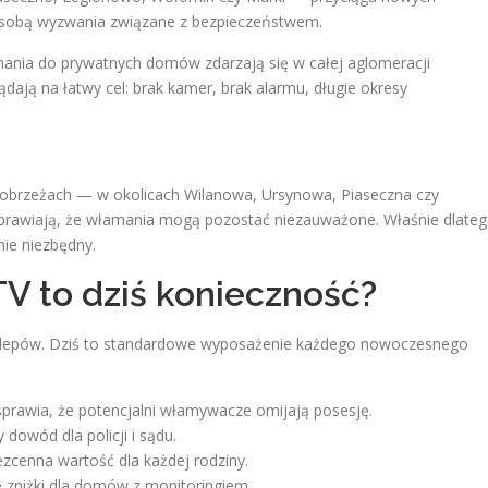
e sobą wyzwania związane z bezpieczeństwem.
mania do prywatnych domów zdarzają się w całej aglomeracji
dają na łatwy cel: brak kamer, brak alarmu, długie okresy
 obrzeżach — w okolicach Wilanowa, Ursynowa, Piaseczna czy
 sprawiają, że włamania mogą pozostać niezauważone. Właśnie dlate
nie niezbędny.
 to dziś konieczność?
klepów. Dziś to standardowe wyposażenie każdego nowoczesnego
rawia, że potencjalni włamywacze omijają posesję.
dowód dla policji i sądu.
cenna wartość dla każdej rodziny.
e zniżki dla domów z monitoringiem.