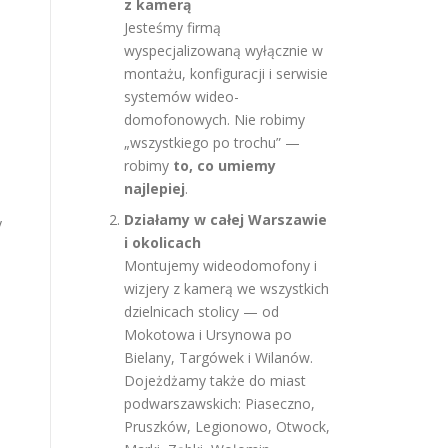
z kamerą
Jesteśmy firmą
wyspecjalizowaną wyłącznie w
montażu, konfiguracji i serwisie
systemów wideo-
domofonowych. Nie robimy
„wszystkiego po trochu” —
robimy
to, co umiemy
najlepiej
.
Działamy w całej Warszawie
y
i okolicach
Montujemy wideodomofony i
wizjery z kamerą we wszystkich
dzielnicach stolicy — od
Mokotowa i Ursynowa po
Bielany, Targówek i Wilanów.
Dojeżdżamy także do miast
podwarszawskich: Piaseczno,
Pruszków, Legionowo, Otwock,