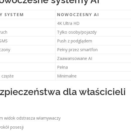
Y SYSTEM
NOWOCZESNY AI
4K Ultra HD
ruch
Tylko osoby/pojazdy
 SMS
Push z podglądem
czony
Pełny przez smartfon
Zaawansowane AI
Pełna
 częste
Minimalne
zpieczeństwa dla właścicieli
am widok odstrasza włamywaczy
wokół posesji