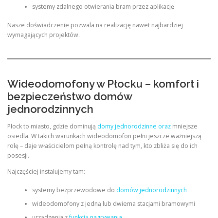
systemy zdalnego otwierania bram przez aplikację
Nasze doświadczenie pozwala na realizację nawet najbardziej
wymagających projektów.
Wideodomofony w Płocku – komfort i
bezpieczeństwo domów
jednorodzinnych
Płock to miasto, gdzie dominują
domy jednorodzinne oraz
mniejsze
osiedla. W takich warunkach wideodomofon pełni jeszcze ważniejszą
rolę – daje właścicielom pełną kontrolę nad tym, kto zbliża się do ich
posesji.
Najczęściej instalujemy tam:
systemy bezprzewodowe do
domów jednorodzinnych
wideodomofony z jedną lub dwiema stacjami bramowymi
urządzenia z
funkcją nagrywania