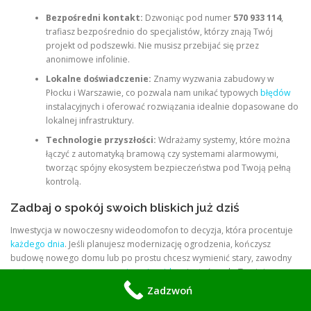
Bezpośredni kontakt:
Dzwoniąc pod numer
570 933 114
,
trafiasz bezpośrednio do specjalistów, którzy znają Twój
projekt od podszewki. Nie musisz przebijać się przez
anonimowe infolinie.
Lokalne doświadczenie:
Znamy wyzwania zabudowy w
Płocku i Warszawie, co pozwala nam unikać typowych
błędów
instalacyjnych i oferować rozwiązania idealnie dopasowane do
lokalnej infrastruktury.
Technologie przyszłości:
Wdrażamy systemy, które można
łączyć z automatyką bramową czy systemami alarmowymi,
tworząc spójny ekosystem bezpieczeństwa pod Twoją pełną
kontrolą.
Zadbaj o spokój swoich bliskich już dziś
Inwestycja w nowoczesny wideodomofon to decyzja, która procentuje
każdego dnia
. Jeśli planujesz modernizację ogrodzenia, kończysz
budowę nowego domu lub po prostu chcesz wymienić stary, zawodny
system na nowoczesne rozwiązanie wideo
, jesteśmy do Twojej
dyspozycji.
Zadzwoń
Nie musisz być specjalistą, aby cieszyć się zaawansowaną technologią –