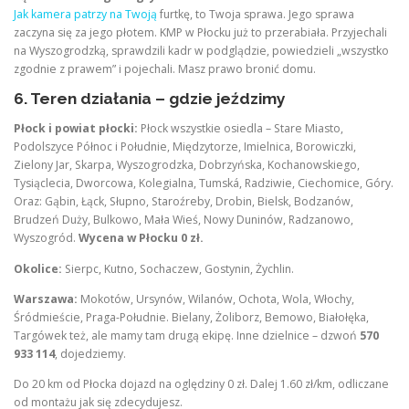
Jak kamera patrzy na Twoją
furtkę, to Twoja sprawa. Jego sprawa
zaczyna się za jego płotem. KMP w Płocku już to przerabiała. Przyjechali
na Wyszogrodzką, sprawdzili kadr w podglądzie, powiedzieli „wszystko
zgodnie z prawem” i pojechali. Masz prawo bronić domu.
6. Teren działania – gdzie jeździmy
Płock i powiat płocki:
Płock wszystkie osiedla – Stare Miasto,
Podolszyce Północ i Południe, Międzytorze, Imielnica, Borowiczki,
Zielony Jar, Skarpa, Wyszogrodzka, Dobrzyńska, Kochanowskiego,
Tysiąclecia, Dworcowa, Kolegialna, Tumská, Radziwie, Ciechomice, Góry.
Oraz: Gąbin, Łąck, Słupno, Staroźreby, Drobin, Bielsk, Bodzanów,
Brudzeń Duży, Bulkowo, Mała Wieś, Nowy Duninów, Radzanowo,
Wyszogród.
Wycena w Płocku 0 zł.
Okolice:
Sierpc, Kutno, Sochaczew, Gostynin, Żychlin.
Warszawa:
Mokotów, Ursynów, Wilanów, Ochota, Wola, Włochy,
Śródmieście, Praga-Południe. Bielany, Żoliborz, Bemowo, Białołęka,
Targówek też, ale mamy tam drugą ekipę. Inne dzielnice – dzwoń
570
933 114
, dojedziemy.
Do 20 km od Płocka dojazd na oględziny 0 zł. Dalej 1.60 zł/km, odliczane
od montażu jak się zdecydujesz.