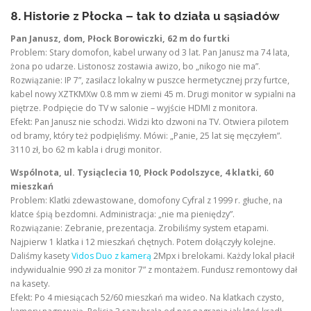
8. Historie z Płocka – tak to działa u sąsiadów
Pan Janusz, dom, Płock Borowiczki, 62 m do furtki
Problem: Stary domofon, kabel urwany od 3 lat. Pan Janusz ma 74 lata,
żona po udarze. Listonosz zostawia awizo, bo „nikogo nie ma”.
Rozwiązanie: IP 7”, zasilacz lokalny w puszce hermetycznej przy furtce,
kabel nowy XZTKMXw 0.8 mm w ziemi 45 m. Drugi monitor w sypialni na
piętrze. Podpięcie do TV w salonie – wyjście HDMI z monitora.
Efekt: Pan Janusz nie schodzi. Widzi kto dzwoni na TV. Otwiera pilotem
od bramy, który też podpięliśmy. Mówi: „Panie, 25 lat się męczyłem”.
3110 zł, bo 62 m kabla i drugi monitor.
Wspólnota, ul. Tysiąclecia 10, Płock Podolszyce, 4 klatki, 60
mieszkań
Problem: Klatki zdewastowane, domofony Cyfral z 1999 r. głuche, na
klatce śpią bezdomni. Administracja: „nie ma pieniędzy”.
Rozwiązanie: Zebranie, prezentacja. Zrobiliśmy system etapami.
Najpierw 1 klatka i 12 mieszkań chętnych. Potem dołączyły kolejne.
Daliśmy kasety
Vidos Duo z kamerą
2Mpx i brelokami. Każdy lokal płacił
indywidualnie 990 zł za monitor 7” z montażem. Fundusz remontowy dał
na kasety.
Efekt: Po 4 miesiącach 52/60 mieszkań ma wideo. Na klatkach czysto,