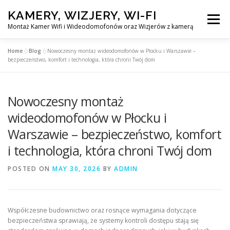
Skip
KAMERY, WIZJERY, WI-FI
to
Menu
content
Montaż Kamer Wifi i Wideodomofonów oraz Wizjerów z kamerą
Home
»
Blog
»
Nowoczesny montaż wideodomofonów w Płocku i Warszawie –
GŁÓWNA
MONTAŻ KAMER WIFI W WARSZAWA
bezpieczeństwo, komfort i technologia, która chroni Twój dom
Nowoczesny montaż
MONTAŻ WIDEDOMOFONÓW
wideodomofonów w Płocku i
Warszawie – bezpieczeństwo, komfort
MONTAŻU WIZJERÓW Z KAMERĄ
BLOG
i technologia, która chroni Twój dom
EN
POSTED ON
MAY 30, 2026
BY
ADMIN
KONTAKT
Współczesne budownictwo oraz rosnące wymagania dotyczące
bezpieczeństwa sprawiają, że systemy kontroli dostępu stają się