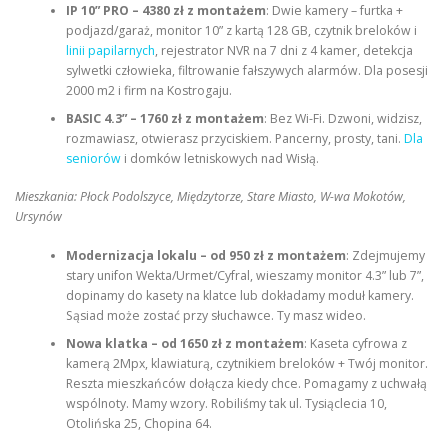
IP 10” PRO – 4380 zł z montażem
: Dwie kamery – furtka +
podjazd/garaż, monitor 10” z kartą 128 GB, czytnik breloków i
linii papilarnych
, rejestrator NVR na 7 dni z 4 kamer, detekcja
sylwetki człowieka, filtrowanie fałszywych alarmów. Dla posesji
2000 m2 i firm na Kostrogaju.
BASIC 4.3” – 1760 zł z montażem
: Bez Wi-Fi. Dzwoni, widzisz,
rozmawiasz, otwierasz przyciskiem. Pancerny, prosty, tani.
Dla
seniorów
i domków letniskowych nad Wisłą.
Mieszkania: Płock Podolszyce, Międzytorze, Stare Miasto, W-wa Mokotów,
Ursynów
Modernizacja lokalu – od 950 zł z montażem
: Zdejmujemy
stary unifon Wekta/Urmet/Cyfral, wieszamy monitor 4.3” lub 7”,
dopinamy do kasety na klatce lub dokładamy moduł kamery.
Sąsiad może zostać przy słuchawce. Ty masz wideo.
Nowa klatka – od 1650 zł z montażem
: Kaseta cyfrowa z
kamerą 2Mpx, klawiaturą, czytnikiem breloków + Twój monitor.
Reszta mieszkańców dołącza kiedy chce. Pomagamy z uchwałą
wspólnoty. Mamy wzory. Robiliśmy tak ul. Tysiąclecia 10,
Otolińska 25, Chopina 64.