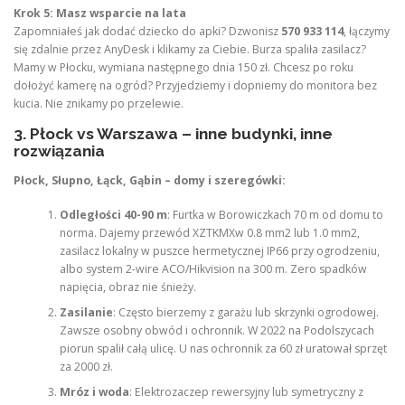
Krok 5: Masz wsparcie na lata
Zapomniałeś jak dodać dziecko do apki? Dzwonisz
570 933 114
, łączymy
się zdalnie przez AnyDesk i klikamy za Ciebie. Burza spaliła zasilacz?
Mamy w Płocku, wymiana następnego dnia 150 zł. Chcesz po roku
dołożyć kamerę na ogród? Przyjedziemy i dopniemy do monitora bez
kucia. Nie znikamy po przelewie.
3. Płock vs Warszawa – inne budynki, inne
rozwiązania
Płock, Słupno, Łąck, Gąbin – domy i szeregówki:
Odległości 40-90 m
: Furtka w Borowiczkach 70 m od domu to
norma. Dajemy przewód XZTKMXw 0.8 mm2 lub 1.0 mm2,
zasilacz lokalny w puszce hermetycznej IP66 przy ogrodzeniu,
albo system 2-wire ACO/Hikvision na 300 m. Zero spadków
napięcia, obraz nie śnieży.
Zasilanie
: Często bierzemy z garażu lub skrzynki ogrodowej.
Zawsze osobny obwód i ochronnik. W 2022 na Podolszycach
piorun spalił całą ulicę. U nas ochronnik za 60 zł uratował sprzęt
za 2000 zł.
Mróz i woda
: Elektrozaczep rewersyjny lub symetryczny z