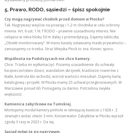
5. Prawo, RODO, sąsiedzi – śpisz spokojnie
Czy mogę nagrywać chodnik przed domem w Płocku?
Tak. Nagrywasz wejście na posesję i 1-2 m chodnika w celu ochrony
mienia. Art. 6 ust. 1 lit. f RODO – prawnie uzasadniony interes. Nie
celujesz w okna bloku 50 m dalej z premedytacją. Dajemy tabliczkę
„Obiekt monitorowany”. W menu kasety ustawiamy maski prywatności –
zamazujemy co trzeba. Straż Miejska Płock to zna. Koniec sporu.
Wspólnota na Podolszycach nie chce kamery.
Chce. Trzeba im wytłumaczyć. Piszemy uzasadnienie do uchwały:
bezpieczeństwo dzieci, wandalizm skrzynek, kradzieże rowerów z
klatki, kontrola kto wchodzi, wzrost wartości mieszkań. Dajemy kartę
katalogową i projekt. W Płocku mamy 25 uchwał przegłosowanych. W
Warszawie ponad 60. Pomagamy za darmo. Potrzebna zwykła
większość.
Kamienica zabytkowa na Tumskiej.
Montujemy moduł kamery pinhole w istniejącej kasecie z 1928 r. Z
zewnątrz widać otwór 3 mm. Konserwator Zabytków w Płocku wyraził
zgodę 3 razy w 2023 r. Da się.
Sąsiad mówi że go nagrywam.