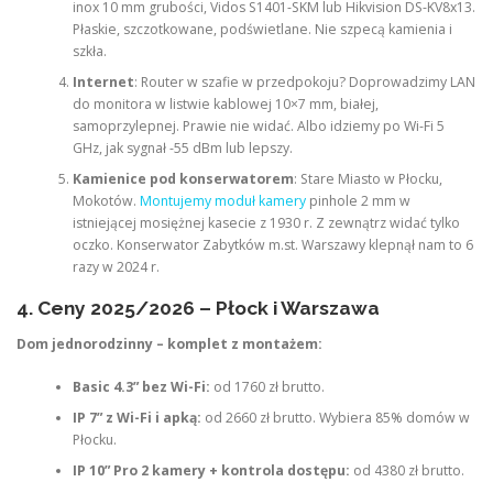
inox 10 mm grubości, Vidos S1401-SKM lub Hikvision DS-KV8x13.
Płaskie, szczotkowane, podświetlane. Nie szpecą kamienia i
szkła.
Internet
: Router w szafie w przedpokoju? Doprowadzimy LAN
do monitora w listwie kablowej 10×7 mm, białej,
samoprzylepnej. Prawie nie widać. Albo idziemy po Wi-Fi 5
GHz, jak sygnał -55 dBm lub lepszy.
Kamienice pod konserwatorem
: Stare Miasto w Płocku,
Mokotów.
Montujemy moduł kamery
pinhole 2 mm w
istniejącej mosiężnej kasecie z 1930 r. Z zewnątrz widać tylko
oczko. Konserwator Zabytków m.st. Warszawy klepnął nam to 6
razy w 2024 r.
4. Ceny 2025/2026 – Płock i Warszawa
Dom jednorodzinny – komplet z montażem:
Basic 4.3” bez Wi-Fi:
od 1760 zł brutto.
IP 7” z Wi-Fi i apką:
od 2660 zł brutto. Wybiera 85% domów w
Płocku.
IP 10” Pro 2 kamery + kontrola dostępu:
od 4380 zł brutto.