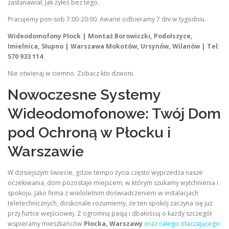
zastanawiał, jak żyłeś bez tego.
Pracujemy pon-sob 7:00-20:00. Awarie odbieramy 7 dni w tygodniu.
Wideodomofony Płock | Montaż Borowiczki, Podolszyce,
Imielnica, Słupno | Warszawa Mokotów, Ursynów, Wilanów | Tel:
570 933 114
Nie otwieraj w ciemno. Zobacz kto dzwoni.
Nowoczesne Systemy
Wideodomofonowe: Twój Dom
pod Ochroną w Płocku i
Warszawie
W dzisiejszym świecie, gdzie tempo życia często wyprzedza nasze
oczekiwania, dom pozostaje miejscem, w którym szukamy wytchnienia i
spokoju. Jako firma z wieloletnim doświadczeniem w instalacjach
teletechnicznych, doskonale rozumiemy, że ten spokój zaczyna się już
przy furtce wejściowej. Z ogromną pasją i dbałością o każdy szczegół
wspieramy mieszkańców
Płocka, Warszawy
oraz całego otaczającego