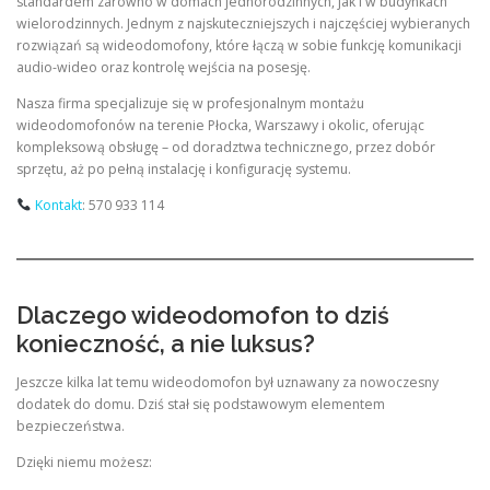
standardem zarówno w domach jednorodzinnych, jak i w budynkach
wielorodzinnych. Jednym z najskuteczniejszych i najczęściej wybieranych
rozwiązań są wideodomofony, które łączą w sobie funkcję komunikacji
audio-wideo oraz kontrolę wejścia na posesję.
Nasza firma specjalizuje się w profesjonalnym montażu
wideodomofonów na terenie Płocka, Warszawy i okolic, oferując
kompleksową obsługę – od doradztwa technicznego, przez dobór
sprzętu, aż po pełną instalację i konfigurację systemu.
Kontakt
: 570 933 114
Dlaczego wideodomofon to dziś
konieczność, a nie luksus?
Jeszcze kilka lat temu wideodomofon był uznawany za nowoczesny
dodatek do domu. Dziś stał się podstawowym elementem
bezpieczeństwa.
Dzięki niemu możesz: