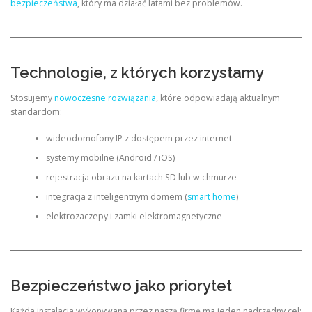
bezpieczeństwa
, który ma działać latami bez problemów.
Technologie, z których korzystamy
Stosujemy
nowoczesne rozwiązania
, które odpowiadają aktualnym
standardom:
wideodomofony IP z dostępem przez internet
systemy mobilne (Android / iOS)
rejestracja obrazu na kartach SD lub w chmurze
integracja z inteligentnym domem (
smart home
)
elektrozaczepy i zamki elektromagnetyczne
Bezpieczeństwo jako priorytet
Każda instalacja wykonywana przez naszą firmę ma jeden nadrzędny cel: