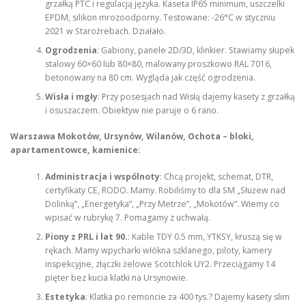
grzałką PTC i regulacją języka. Kaseta IP65 minimum, uszczelki
EPDM, silikon mrozoodporny. Testowane: -26°C w styczniu
2021 w Staroźrebach. Działało.
Ogrodzenia
: Gabiony, panele 2D/3D, klinkier. Stawiamy słupek
stalowy 60×60 lub 80×80, malowany proszkowo RAL 7016,
betonowany na 80 cm. Wygląda jak część ogrodzenia.
Wisła i mgły
: Przy posesjach nad Wisłą dajemy kasety z grzałką
i osuszaczem. Obiektyw nie paruje o 6 rano.
Warszawa Mokotów, Ursynów, Wilanów, Ochota – bloki,
apartamentowce, kamienice:
Administracja i wspólnoty
: Chcą projekt, schemat, DTR,
certyfikaty CE, RODO. Mamy. Robiliśmy to dla SM „Służew nad
Dolinką”, „Energetyka”, „Przy Metrze”, „Mokotów”. Wiemy co
wpisać w rubrykę 7. Pomagamy z uchwałą.
Piony z PRL i lat 90.
: Kable TDY 0.5 mm, YTKSY, kruszą się w
rękach. Mamy wpycharki włókna szklanego, piloty, kamery
inspekcyjne, złączki żelowe Scotchlok UY2. Przeciągamy 14
pięter bez kucia klatki na Ursynowie.
Estetyka
: Klatka po remoncie za 400 tys.? Dajemy kasety slim