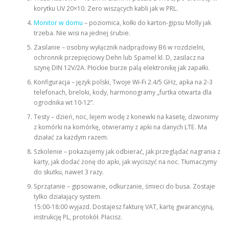
korytku UV 20×10. Zero wiszących kabli jak w PRL.
Monitor w domu
– poziomica, kołki do karton-gipsu Molly jak
trzeba. Nie wisi na jednej śrubie.
Zasilanie – osobny wyłącznik nadprądowy B6 w rozdzielni,
ochronnik przepięciowy Dehn lub Spamel kl. D, zasilacz na
szynę DIN 12V/2A. Płockie burze palą elektronikę jak zapałki.
Konfiguracja – język polski, Twoje Wi-Fi 2.4/5 GHz, apka na 2-3
telefonach, breloki, kody, harmonogramy „furtka otwarta dla
ogrodnika wt 10-12”.
Testy – dzień, noc, lejem wodę z konewki na kasetę, dzwonimy
z komórki na komórkę, otwieramy z apki na danych LTE. Ma
działać za każdym razem.
Szkolenie – pokazujemy jak odbierać, jak przeglądać nagrania z
karty, jak dodać żonę do apki, jak wyciszyć na noc. Tłumaczymy
do skutku, nawet 3 razy.
Sprzątanie – gipsowanie, odkurzanie, śmieci do busa. Zostaje
tylko działający system.
15:00-18:00 wyjazd. Dostajesz fakturę VAT, kartę gwarancyjną,
instrukcję PL, protokół. Płacisz.