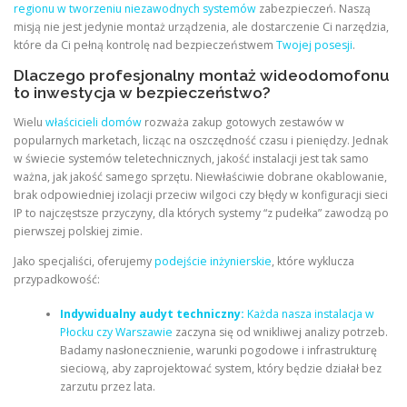
regionu w tworzeniu niezawodnych systemów
zabezpieczeń. Naszą
misją nie jest jedynie montaż urządzenia, ale dostarczenie Ci narzędzia,
które da Ci pełną kontrolę nad bezpieczeństwem
Twojej posesji
.
Dlaczego profesjonalny montaż wideodomofonu
to inwestycja w bezpieczeństwo?
Wielu
właścicieli domów
rozważa zakup gotowych zestawów w
popularnych marketach, licząc na oszczędność czasu i pieniędzy. Jednak
w świecie systemów teletechnicznych, jakość instalacji jest tak samo
ważna, jak jakość samego sprzętu. Niewłaściwie dobrane okablowanie,
brak odpowiedniej izolacji przeciw wilgoci czy błędy w konfiguracji sieci
IP to najczęstsze przyczyny, dla których systemy “z pudełka” zawodzą po
pierwszej polskiej zimie.
Jako specjaliści, oferujemy
podejście inżynierskie
, które wyklucza
przypadkowość:
Indywidualny audyt techniczny:
Każda nasza instalacja w
Płocku czy Warszawie
zaczyna się od wnikliwej analizy potrzeb.
Badamy nasłonecznienie, warunki pogodowe i infrastrukturę
sieciową, aby zaprojektować system, który będzie działał bez
zarzutu przez lata.