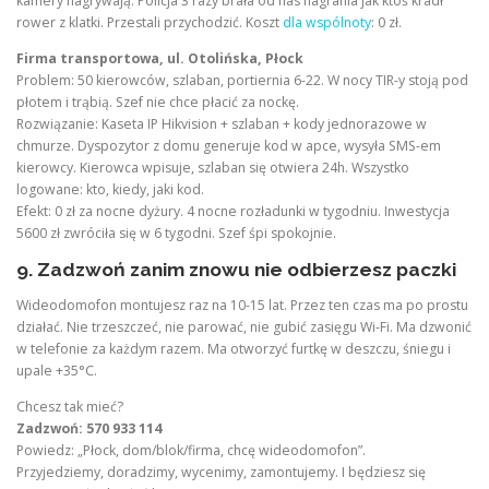
kamery nagrywają. Policja 3 razy brała od nas nagrania jak ktoś kradł
rower z klatki. Przestali przychodzić. Koszt
dla wspólnoty
: 0 zł.
Firma transportowa, ul. Otolińska, Płock
Problem: 50 kierowców, szlaban, portiernia 6-22. W nocy TIR-y stoją pod
płotem i trąbią. Szef nie chce płacić za nockę.
Rozwiązanie: Kaseta IP Hikvision + szlaban + kody jednorazowe w
chmurze. Dyspozytor z domu generuje kod w apce, wysyła SMS-em
kierowcy. Kierowca wpisuje, szlaban się otwiera 24h. Wszystko
logowane: kto, kiedy, jaki kod.
Efekt: 0 zł za nocne dyżury. 4 nocne rozładunki w tygodniu. Inwestycja
5600 zł zwróciła się w 6 tygodni. Szef śpi spokojnie.
9. Zadzwoń zanim znowu nie odbierzesz paczki
Wideodomofon montujesz raz na 10-15 lat. Przez ten czas ma po prostu
działać. Nie trzeszczeć, nie parować, nie gubić zasięgu Wi-Fi. Ma dzwonić
w telefonie za każdym razem. Ma otworzyć furtkę w deszczu, śniegu i
upale +35°C.
Chcesz tak mieć?
Zadzwoń: 570 933 114
Powiedz: „Płock, dom/blok/firma, chcę wideodomofon”.
Przyjedziemy, doradzimy, wycenimy, zamontujemy. I będziesz się