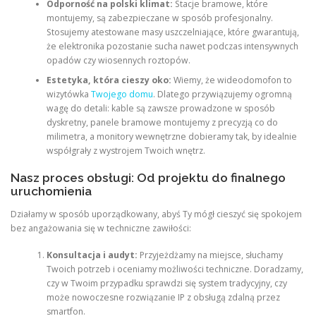
Odporność na polski klimat:
Stacje bramowe, które
montujemy, są zabezpieczane w sposób profesjonalny.
Stosujemy atestowane masy uszczelniające, które gwarantują,
że elektronika pozostanie sucha nawet podczas intensywnych
opadów czy wiosennych roztopów.
Estetyka, która cieszy oko:
Wiemy, że wideodomofon to
wizytówka
Twojego domu
. Dlatego przywiązujemy ogromną
wagę do detali: kable są zawsze prowadzone w sposób
dyskretny, panele bramowe montujemy z precyzją co do
milimetra, a monitory wewnętrzne dobieramy tak, by idealnie
współgrały z wystrojem Twoich wnętrz.
Nasz proces obsługi: Od projektu do finalnego
uruchomienia
Działamy w sposób uporządkowany, abyś Ty mógł cieszyć się spokojem
bez angażowania się w techniczne zawiłości:
Konsultacja i audyt:
Przyjeżdżamy na miejsce, słuchamy
Twoich potrzeb i oceniamy możliwości techniczne. Doradzamy,
czy w Twoim przypadku sprawdzi się system tradycyjny, czy
może nowoczesne rozwiązanie IP z obsługą zdalną przez
smartfon.