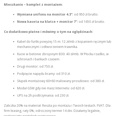
Mieszkanie – komplet z montażem:
Wymiana unifonu na monitor 4.3”:
od 950 zł brutto.
Nowa kaseta na klatce + monitor 7”:
od 1650 zł brutto.
Co dodatkowo płatne i mówimy o tym na oględzinach:
Kabel do furtki powyżej 15 m: 12 zł/mb z kopaniem ręcznym lub
mechanicznym i odtworzeniem trawnika.
Kucie w betonie zbrojonym B30: 40 zł/mb. W Płocku rzadko, w
schronach i bankach czasem.
Drugi monitor: od 750 zł.
Podpięcie napędu bramy: od 310 zł.
Słupek montażowy 60×60 malowany proszkowo: od 380 zł.
Moduł GSM gdy nie masz Internetu: od 620 zł.
UPS na 2h podtrzymania: od 230 zł.
Zaliczka 20% na materiał. Reszta po montażu i Twoich testach. FVAT. Dla
firm leasing, raty 0%, odroczony termin 14 dni. Działamy legalnie,
wystawiamy protokoły pomiarowe.