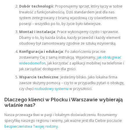
Dobór technologii:
Proponujemy sprzęt, który łączy w sobie
trwałość z funkcjonalnością. Dziś standardem jest dla nas
system zintegrowany z bramą wjazdową czy oświetleniem
posesji – wszystko po to, by życie było łatwiejsze.
Montaż i instalacja:
Prace wykonujemy czysto i sprawnie.
Dbamy o to, by każda śruba, każdy przewód i każdy element
obudowy był zamontowany zgodnie ze sztuką inżynierską.
Konfiguracja i edukacja:
Po zakończeniu prac nie
zostawiamy Cię z samą instrukcją. Wyjaśniamy,
jak obsługiwać
wideodomofon
, jak korzystać z aplikacji mobilnej na telefonie i
jak zarządzać dostępem dla gości.
Wsparcie techniczne:
Jesteśmy blisko. Jako lokalna firma
zawsze służymy pomocą – czy to w przypadku pytań o obsługę,
czy chęci
rozbudowy systemu
w przyszłości.
Dlaczego klienci w Płocku i Warszawie wybierają
właśnie nas?
Nasza przewaga tkwi w pasji i lokalnym doświadczeniu. Rozumiemy
specyfikę naszego regionu i wiemy, jak ważne jest dla Ciebie poczucie
bezpieczeństwa Twojej rodziny
.