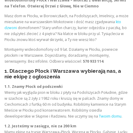
Wideodomofony Płock i Warszawa – Montaż z Gwarancją, Serwis
na Telefon. Otwieraj Drzwi z Głowę, Nie w Ciemno
Masz dom w Płocku, w Borowiczkach, na Podolszycach, Imielnicy, a może
mieszkanie na warszawskim Mokotowie i dość masz zgadywania
kto
dzwoni
domofonem? Stary unifon charczy, kurier odjeżdża z paczką, bo
nie zdążyłeś zlecieć z 4 piętra? Na klatce w bloku przy ul. Tysiąclecia w
Płocku znowu ktoś wyrwał skrzynki, a Ty nie wiesz kto?
Montujemy wideodomofony od 9 lat. Działamy w Płocku, powiecie
płockim i w Warszawie. Dojeżdżamy, doradzamy, montujemy,
serwisujemy. Bez infolinii. Odbiera właściciel:
570 933 114
.
1. Dlaczego Płock i Warszawa wybierają nas, a
nie ekipę z ogłoszenia
1.1. Znamy Płock od podszewki
Wiemy jak wygląda pion w bloku z płyty na Podolszycach Południe, gdzie
w szachcie są 2 żyły z 1982 roku i kruszą się w palcach. Znamy domy w
Ciechomicach z furtką 60 m od budynku. Robiliśmy kamienice na Starym
Mieście w Płocku pod konserwatorem. Robiliśmy osiedla
deweloperskie w Słupnie i Radziwiu. Nie uczymy się na
Twoim domu
.
1.2. Jesteśmy w zasięgu, nie za 200 km
Mamy ekipę na trasie Warszawa–Płock. Wycena w Płocku, Gąbinie, Łącku,