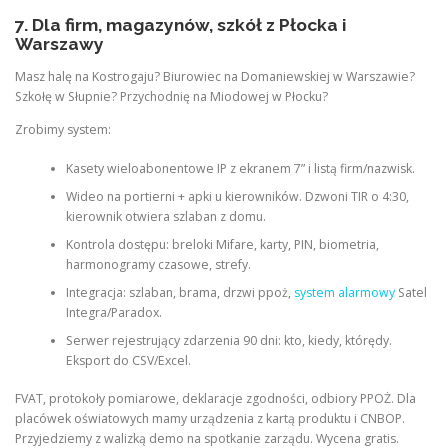
7. Dla firm, magazynów, szkół z Płocka i
Warszawy
Masz halę na Kostrogaju? Biurowiec na Domaniewskiej w Warszawie?
Szkołę w Słupnie? Przychodnię na Miodowej w Płocku?
Zrobimy system:
Kasety wieloabonentowe IP z ekranem 7” i listą firm/nazwisk.
Wideo na portierni + apki u kierowników. Dzwoni TIR o 4:30,
kierownik otwiera szlaban z domu.
Kontrola dostępu: breloki Mifare, karty, PIN, biometria,
harmonogramy czasowe, strefy.
Integracja: szlaban, brama, drzwi ppoż,
system alarmowy
Satel
Integra/Paradox.
Serwer rejestrujący zdarzenia 90 dni: kto, kiedy, którędy.
Eksport do CSV/Excel.
FVAT, protokoły pomiarowe, deklaracje zgodności, odbiory PPOŻ. Dla
placówek oświatowych mamy urządzenia z kartą produktu i CNBOP.
Przyjedziemy z walizką demo na spotkanie zarządu. Wycena gratis.