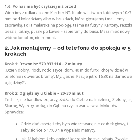
1.6. Po nas ma być czyściej niż przed
Wiercimy z odkurzaczem Karcher NT. Kable w listwach kablowych 10×7
mm pod kolor ściany albo w bruzdach, które gipsujemy i malujemy
zaprawką. Folia malarska na podłogę, taśma na futryny. Kartony, resztki
peszla, taśmy, puszki po kawie – zabieramy do busa. Masz mieć nowy
wideodomofon, nie remont.
2. Jak montujemy – od telefonu do spokoju w 5
krokach
Krok 1: Dzwonisz 570 933 114 – 2 minuty
„Dzień dobry, Płock, Podolszyce, dom, 40 m do furtki, chcę widzieć w
telefonie i otwierać bramę”. My: „Jasne. Pasuje jutro 16:30 na darmowe
oględziny?”.
Krok 2: Oględziny u Ciebie – 20-30 minut
Technik, nie handlowiec, przyjeżdża do Ciebie na Imielnicę, Zielony Jar,
Skarpę, Wyszogrodzką, do Gąbina czy na warszawski Mokotów.
Sprawdza:
Gdzie dać kasetę żeby było widać twarz, nie czubek głowy, i
żeby słońce o 17:00 nie wypalało matrycy.
Jak iść kablem żeby ominąć korzenie, kostkę, rabaty. Zwykle