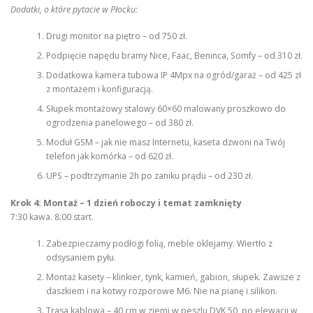
Dodatki, o które pytacie w Płocku:
Drugi monitor na piętro – od 750 zł.
Podpięcie napędu bramy Nice, Faac, Beninca, Somfy – od 310 zł.
Dodatkowa kamera tubowa IP 4Mpx na ogród/garaż – od 425 zł
z montażem i konfiguracją.
Słupek montażowy stalowy 60×60 malowany proszkowo do
ogrodzenia panelowego – od 380 zł.
Moduł GSM – jak nie masz Internetu, kaseta dzwoni na Twój
telefon jak komórka – od 620 zł.
UPS – podtrzymanie 2h po zaniku prądu – od 230 zł.
Krok 4: Montaż – 1 dzień roboczy i temat zamknięty
7:30 kawa. 8:00 start.
Zabezpieczamy podłogi folią, meble oklejamy. Wiertło z
odsysaniem pyłu.
Montaż kasety – klinkier, tynk, kamień, gabion, słupek. Zawsze z
daszkiem i na kotwy rozporowe M6. Nie na pianę i silikon.
Trasa kablowa – 40 cm w ziemi w peszlu DVK 50, po elewacji w