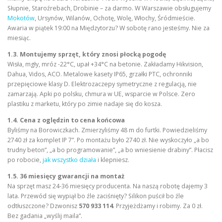
Słupnie, Staroźrebach, Drobinie – za darmo. W Warszawie obsługujemy
Mokotów
, Ursynów, Wilanów, Ochotę, Wolę, Włochy, Śródmieście.
Awaria w piątek 19:00 na Międzytorzu? W sobotę rano jesteśmy. Nie za
miesiąc.
1.3. Montujemy sprzęt, który znosi płocką pogodę
Wisła, mgły, mróz -22°C, upał +34°C na betonie. Zakładamy Hikvision,
Dahua, Vidos, ACO. Metalowe kasety IP65, grzałki PTC, ochronniki
przepięciowe klasy D. Elektrozaczepy symetryczne z regulacją, nie
zamarzają. Apki po polsku, chmura w UE, wsparcie w Polsce. Zero
plastiku z marketu, który po zimie nadaje się do kosza.
1.4. Cena z oględzin to cena końcowa
Byliśmy na Borowiczkach. Zmierzyliśmy 48 m do furtki. Powiedzieliśmy
2740 zł za komplet IP 7”. Po montażu było 2740 zł. Nie wyskoczyło „a bo
trudny beton”, „a bo programowanie”, „a bo wniesienie drabiny”. Płacisz
po robocie,
jak wszystko działa
i klepniesz.
1.5. 36 miesięcy gwarancji na montaż
Na sprzęt masz 24-36 miesięcy producenta. Na naszą robotę dajemy 3
lata. Przewód się wypiął bo źle zaciśnięty? Silikon puścił bo źle
odtłuszczone? Dzwonisz
570 933 114
. Przyjeżdżamy i robimy. Za 0 zł.
Bez gadania „wyślij maila”.