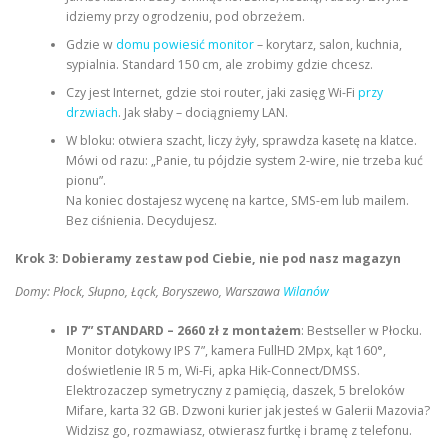
idziemy przy ogrodzeniu, pod obrzeżem.
Gdzie w
domu powiesić monitor
– korytarz, salon, kuchnia,
sypialnia. Standard 150 cm, ale zrobimy gdzie chcesz.
Czy jest Internet, gdzie stoi router, jaki zasięg Wi-Fi
przy
drzwiach
. Jak słaby – dociągniemy LAN.
W bloku: otwiera szacht, liczy żyły, sprawdza kasetę na klatce.
Mówi od razu: „Panie, tu pójdzie system 2-wire, nie trzeba kuć
pionu”.
Na koniec dostajesz wycenę na kartce, SMS-em lub mailem.
Bez ciśnienia. Decydujesz.
Krok 3: Dobieramy zestaw pod Ciebie, nie pod nasz magazyn
Domy: Płock, Słupno, Łąck, Boryszewo, Warszawa
Wilanów
IP 7” STANDARD – 2660 zł z montażem
: Bestseller w Płocku.
Monitor dotykowy IPS 7”, kamera FullHD 2Mpx, kąt 160°,
doświetlenie IR 5 m, Wi-Fi, apka Hik-Connect/DMSS.
Elektrozaczep symetryczny z pamięcią, daszek, 5 breloków
Mifare, karta 32 GB. Dzwoni kurier jak jesteś w Galerii Mazovia?
Widzisz go, rozmawiasz, otwierasz furtkę i bramę z telefonu.