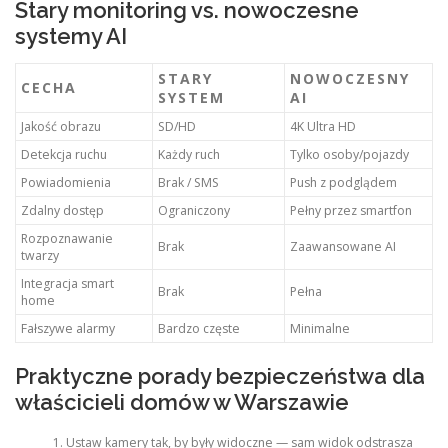
Stary monitoring vs. nowoczesne
systemy AI
STARY
NOWOCZESNY
CECHA
SYSTEM
AI
Jakość obrazu
SD/HD
4K Ultra HD
Detekcja ruchu
Każdy ruch
Tylko osoby/pojazdy
Powiadomienia
Brak / SMS
Push z podglądem
Zdalny dostęp
Ograniczony
Pełny przez smartfon
Rozpoznawanie
Brak
Zaawansowane AI
twarzy
Integracja smart
Brak
Pełna
home
Fałszywe alarmy
Bardzo częste
Minimalne
Praktyczne porady bezpieczeństwa dla
właścicieli domów w Warszawie
Ustaw kamery tak, by były widoczne — sam widok odstrasza