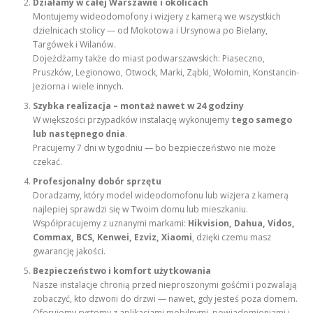
Działamy w całej Warszawie i okolicach
Montujemy wideodomofony i wizjery z kamerą we wszystkich
dzielnicach stolicy — od Mokotowa i Ursynowa po Bielany,
Targówek i Wilanów.
Dojeżdżamy także do miast podwarszawskich: Piaseczno,
Pruszków, Legionowo, Otwock, Marki, Ząbki, Wołomin, Konstancin-
Jeziorna i wiele innych.
Szybka realizacja – montaż nawet w 24 godziny
W większości przypadków instalację wykonujemy
tego samego
lub następnego dnia
.
Pracujemy 7 dni w tygodniu — bo bezpieczeństwo nie może
czekać.
Profesjonalny dobór sprzętu
Doradzamy, który model wideodomofonu lub wizjera z kamerą
najlepiej sprawdzi się w Twoim domu lub mieszkaniu.
Współpracujemy z uznanymi markami:
Hikvision, Dahua, Vidos,
Commax, BCS, Kenwei, Ezviz, Xiaomi
, dzięki czemu masz
gwarancję jakości.
Bezpieczeństwo i komfort użytkowania
Nasze instalacje chronią przed nieproszonymi gośćmi i pozwalają
zobaczyć, kto dzwoni do drzwi — nawet, gdy jesteś poza domem.
Oferujemy systemy z aplikacjami mobilnymi, powiadomieniami i