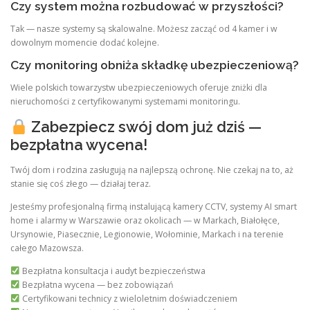
Czy system można rozbudować w przyszłości?
Tak — nasze systemy są skalowalne. Możesz zacząć od 4 kamer i w
dowolnym momencie dodać kolejne.
Czy monitoring obniża składkę ubezpieczeniową?
Wiele polskich towarzystw ubezpieczeniowych oferuje zniżki dla
nieruchomości z certyfikowanymi systemami monitoringu.
Zabezpiecz swój dom już dziś —
bezpłatna wycena!
Twój dom i rodzina zasługują na najlepszą ochronę. Nie czekaj na to, aż
stanie się coś złego — działaj teraz.
Jesteśmy profesjonalną firmą instalującą kamery CCTV, systemy AI smart
home i alarmy w Warszawie oraz okolicach — w Markach, Białołęce,
Ursynowie, Piasecznie, Legionowie, Wołominie, Markach i na terenie
całego Mazowsza.
Bezpłatna konsultacja i audyt bezpieczeństwa
Bezpłatna wycena — bez zobowiązań
Certyfikowani technicy z wieloletnim doświadczeniem