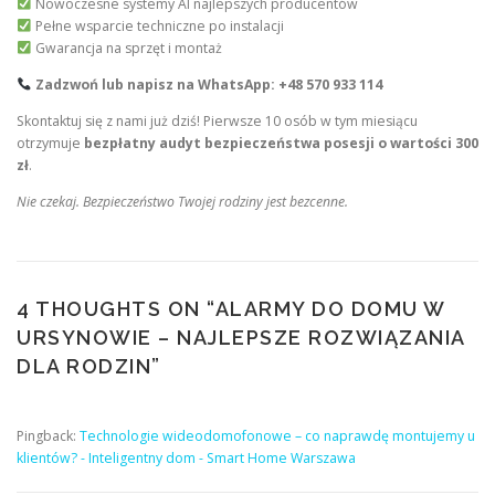
Nowoczesne systemy AI najlepszych producentów
Pełne wsparcie techniczne po instalacji
Gwarancja na sprzęt i montaż
Zadzwoń lub napisz na WhatsApp: +48 570 933 114
Skontaktuj się z nami już dziś! Pierwsze 10 osób w tym miesiącu
otrzymuje
bezpłatny audyt bezpieczeństwa posesji o wartości 300
zł
.
Nie czekaj. Bezpieczeństwo Twojej rodziny jest bezcenne.
4 THOUGHTS ON “
ALARMY DO DOMU W
URSYNOWIE – NAJLEPSZE ROZWIĄZANIA
DLA RODZIN
”
Pingback:
Technologie wideodomofonowe – co naprawdę montujemy u
klientów? - Inteligentny dom - Smart Home Warszawa