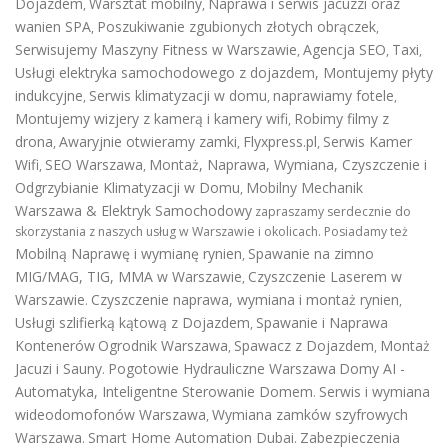
Dojazdem
Warsztat mobilny
Naprawa i serwis jacuzzi oraz
,
,
wanien SPA
Poszukiwanie zgubionych złotych obrączek
,
,
Serwisujemy Maszyny Fitness w Warszawie
Agencja SEO
Taxi
,
,
,
Usługi elektryka samochodowego z dojazdem
,
Montujemy płyty
indukcyjne
Serwis klimatyzacji w domu
naprawiamy fotele
,
,
,
Montujemy wizjery z kamerą i kamery wifi
Robimy filmy z
,
drona
Awaryjnie otwieramy zamki
Flyxpress.pl
Serwis Kamer
,
,
,
Wifi
SEO Warszawa
Montaż, Naprawa, Wymiana, Czyszczenie i
,
,
Odgrzybianie Klimatyzacji w Domu
Mobilny Mechanik
,
Warszawa & Elektryk Samochodowy
zapraszamy serdecznie do
skorzystania z naszych usług w Warszawie i okolicach. Posiadamy też
Mobilną Naprawę i wymianę rynien
Spawanie na zimno
,
MIG/MAG, TIG, MMA w Warszawie
Czyszczenie Laserem w
,
Warszawie
Czyszczenie naprawa, wymiana i montaż rynien
.
,
Usługi szlifierką kątową z Dojazdem
Spawanie i Naprawa
,
Kontenerów
Ogrodnik Warszawa
Spawacz z Dojazdem
Montaż
,
,
Jacuzi i Sauny
Pogotowie Hydrauliczne Warszawa
Domy AI -
.
Automatyka, Inteligentne Sterowanie Domem
Serwis i wymiana
.
wideodomofonów Warszawa
Wymiana zamków szyfrowych
,
Warszawa
Smart Home Automation Dubai
Zabezpieczenia
.
.