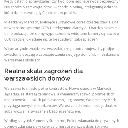
Kiedy ostatnio sprawdzałeś, czy Twój dom jest naprawdę bezpieczny?
Nie chodzi o zamknięte drzwi — chodzi o pełną, inteligentną ochronę,
która działa nawet gdy Cię nie ma w pobliżu.
Mieszkańcy Markach, Białołęce i Ursynowie coraz częściej stawiają na
nowoczesne systemy CCTV i inteligentne alarmy AI. I bardzo słusznie —
dane pokazują, że domy wyposażone w widoczne kamery są nawet o
60% rzadziej okradane niż te bez żadnych zabezpieczeń.
W tym artykule znajdziesz wszystko, czego potrzebujesz, by podjąć
świadomą decyzję o zabezpieczeniu swojego domu lub mieszkania w
Warszawie i okolicach.
Realna skala zagrożeń dla
warszawskich domów
Warszawa to miasto pełne kontrastów. Nowe osiedla w Markach
sąsiadują ze starszą zabudową, a dynamiczny rozwój podmiejskich
miejscowości — takich jak Piaseczno, Legionowo, Wołomin czy Marki —
przyciąga nowych mieszkańców. Wzrost zaludnienia niesie jednak ze
sobą wyzwania związane z bezpieczeństwem.
Według statystyk Komendy Stołecznej Policji, włamania do prywatnych
domów zdarzają się w całej aglomeracji warszawskiej. Sprawcy