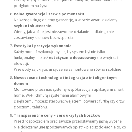
podglądem na żywo.
Pełna gwarancja i serwis po montażu
Na każdą usługę dajemy gwarancję, a w razie awarii działamy
szybko i skutecznie
.
Wiemy, jak ważne jest niezawodne działanie — dlatego nie
zostawiamy klientów bez wsparcia.
Estetyka i precyzja wykonania
Każdy montaż wykonujemy tak, by system był nie tylko
funkcjonalny, ale też
estetycznie dopasowany
do wnętrza i
elewacji.
Przewody są ukryte, urządzenia zamontowane równo i solidnie.
Nowoczesne technologie i integracja z inteligentnym
domem
Montowane przez nas systemy współpracują z aplikacjami smart
home, Wi-Fi, chmurą i systemami alarmowymi.
Dzięki temu możesz sterować wejściem, otwierać furtkę czy drzwi
z poziomu telefonu.
Transparentne ceny – zero ukrytych kosztów
Przed rozpoczęciem prac zawsze przedstawiamy jasną wycenę.
Nie doliczamy „niespodziewanych opłat” – płacisz dokładnie to, co