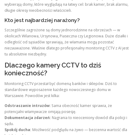
wybierają domy, które wyglądają na łatwy cel: brak kamer, brak alarmu,
długie okresy nieobecności właścicieli.
Kto jest najbardziej narażony?
Szczególnie zagrożone są domy jednorodzinne na obrzeżach — w
okolicach Wilanowa, Ursynowa, Piaseczna czy Legionowa. Duże działki i
odległość od sąsiadów sprawiają, że włamania mogą pozostać
niezauważone. Właśnie dlatego profesjonalny monitoring CCTV z AI jest
tu absolutnie niezbędny.
Dlaczego kamery CCTV to dziś
konieczność?
Monitoring CCTV przestał być domeną banków i sklepów. Dziś to
standardowe wyposażenie każdego nowoczesnego domu w
Warszawie. Powodów jest kilka:
Odstraszanie intruzów:
Sama obecność kamer sprawia, że
potencjalni włamywacze omijają posesję.
Dokumentacja zdarzeń:
Nagrania to nieoceniony dowód dla policji i
sądu.
Spokój ducha:
Możliwość podglądu na żywo — bezcenna wartość dla