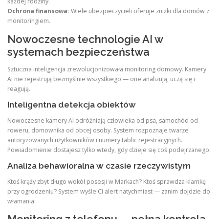
każdej rodziny.
Ochrona finansowa:
Wiele ubezpieczycieli oferuje zniżki dla domów z
monitoringiem.
Nowoczesne technologie AI w
systemach bezpieczeństwa
Sztuczna inteligencja zrewolucjonizowała monitoring domowy. Kamery
AI nie rejestrują bezmyślnie wszystkiego — one analizują, uczą się i
reagują.
Inteligentna detekcja obiektów
Nowoczesne kamery AI odróżniają człowieka od psa, samochód od
roweru, domownika od obcej osoby. System rozpoznaje twarze
autoryzowanych użytkowników i numery tablic rejestracyjnych.
Powiadomienie dostajesz tylko wtedy, gdy dzieje się coś podejrzanego.
Analiza behawioralna w czasie rzeczywistym
Ktoś krąży zbyt długo wokół posesji w Markach? Ktoś sprawdza klamkę
przy ogrodzeniu? System wyśle Ci alert natychmiast — zanim dojdzie do
włamania.