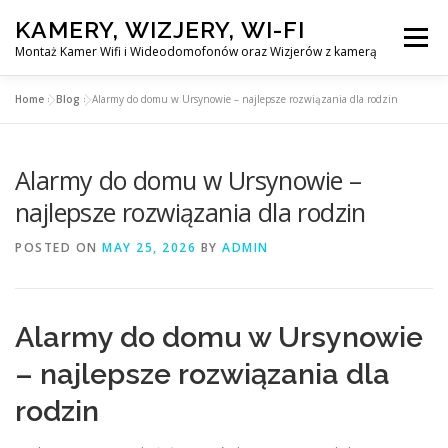
Skip
KAMERY, WIZJERY, WI-FI
to
Menu
content
Montaż Kamer Wifi i Wideodomofonów oraz Wizjerów z kamerą
Home
»
Blog
»
Alarmy do domu w Ursynowie – najlepsze rozwiązania dla rodzin
GŁÓWNA
MONTAŻ KAMER WIFI W WARSZAWA
Alarmy do domu w Ursynowie –
MONTAŻ WIDEDOMOFONÓW
najlepsze rozwiązania dla rodzin
POSTED ON
MAY 25, 2026
BY
ADMIN
MONTAŻU WIZJERÓW Z KAMERĄ
BLOG
EN
Alarmy do domu w Ursynowie
KONTAKT
– najlepsze rozwiązania dla
rodzin