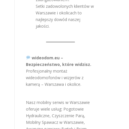
Setki zadowolonych klientów w
Warszawie i okolicach to
najlepszy dowód naszej
jakości.
wideodom.eu –
Bezpieczeństwo, które widzisz.
Profesjonalny montaż
wideodomofonów i wizjerów z
kamerą – Warszawa i okolice.
Nasz mobilny serwis w Warszawie
oferuje wiele usług:
Pogotowie
Hydrauliczne
,
Czyszczenie Parą
,
Mobilny Spawacz w Warszawie
,
Awaryjne naprawy Furtek i Bram
,