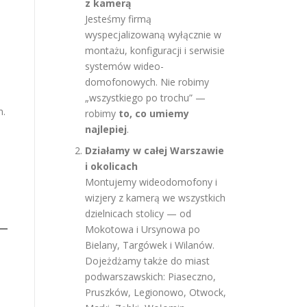
z kamerą
Jesteśmy firmą
wyspecjalizowaną wyłącznie w
montażu, konfiguracji i serwisie
systemów wideo-
domofonowych. Nie robimy
„wszystkiego po trochu” —
m.
robimy
to, co umiemy
najlepiej
.
Działamy w całej Warszawie
i okolicach
Montujemy wideodomofony i
wizjery z kamerą we wszystkich
dzielnicach stolicy — od
Mokotowa i Ursynowa po
Bielany, Targówek i Wilanów.
Dojeżdżamy także do miast
podwarszawskich: Piaseczno,
Pruszków, Legionowo, Otwock,