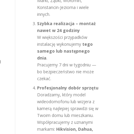
Marki, Ząbki, Wołomin,
Konstancin-Jeziorna i wiele
innych.
Szybka realizacja – montaż
nawet w 24 godziny
W większości przypadków
instalację wykonujemy
tego
samego lub następnego
dnia
.
d
Pracujemy 7 dni w tygodniu —
bo bezpieczeństwo nie może
czekać.
Profesjonalny dobór sprzętu
Doradzamy, który model
wideodomofonu lub wizjera z
kamerą najlepiej sprawdzi się w
Twoim domu lub mieszkaniu.
Współpracujemy z uznanymi
markami:
Hikvision, Dahua,