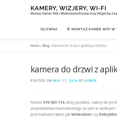
Skip
KAMERY, WIZJERY, WI-FI
to
Montaż Kamer Wifi i Wideodomofonów oraz Wizjerów z k
content
GŁÓWNA
MONTAŻ KAMER WIFI W
Home
»
Blog
»
kamera do drzwi z aplikacją mobilną
kamera do drzwi z apli
POSTED ON
MAY 17, 2026
BY
ADMIN
Numer
570 933 114
, który podałeś, należy do pro
województwa mazowieckiego (w tym w okolicach Tw
pod markami takimi jak
Wideodom
czy
DobryMon