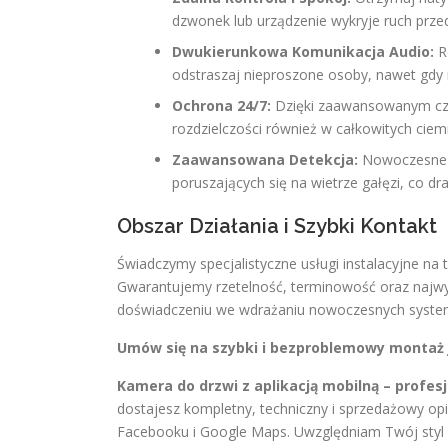
dzwonek lub urządzenie wykryje ruch prze
Dwukierunkowa Komunikacja Audio:
Ro
odstraszaj nieproszone osoby, nawet gdy 
Ochrona 24/7:
Dzięki zaawansowanym czu
rozdzielczości również w całkowitych ciem
Zaawansowana Detekcja:
Nowoczesne sy
poruszających się na wietrze gałęzi, co dr
Obszar Działania i Szybki Kontakt
Świadczymy specjalistyczne usługi instalacyjne n
Gwarantujemy rzetelność, terminowość oraz najw
doświadczeniu we wdrażaniu nowoczesnych syst
Umów się na szybki i bezproblemowy montaż j
Kamera do drzwi z aplikacją mobilną – profe
dostajesz kompletny, techniczny i sprzedażowy opi
Facebooku i Google Maps. Uwzględniam Twój styl 