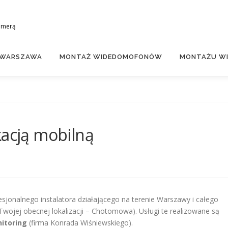
amerą
 WARSZAWA
MONTAŻ WIDEDOMOFONÓW
MONTAŻU WI
kacją mobilną
fesjonalnego instalatora działającego na terenie Warszawy i całego
ojej obecnej lokalizacji – Chotomowa). Usługi te realizowane są
itoring
(firma Konrada Wiśniewskiego).