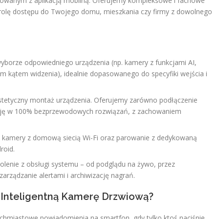
rowanym z aplikacją mobilną. Oferujemy kompleksowe i fachowe
ontrolę dostępu do Twojego domu, mieszkania czy firmy z dowolnego
orze odpowiedniego urządzenia (np. kamery z funkcjami AI,
kątem widzenia), idealnie dopasowanego do specyfiki wejścia i
estetyczny montaż urządzenia. Oferujemy zarówno podłączenie
ację w 100% bezprzewodowych rozwiązań, z zachowaniem
a kamery z domową siecią Wi-Fi oraz parowanie z dedykowaną
roid.
olenie z obsługi systemu – od podglądu na żywo, przez
rządzanie alertami i archiwizację nagrań.
Inteligentną Kamerę Drzwiową?
chmiastowe powiadomienia na smartfon, gdy tylko ktoś naciśnie