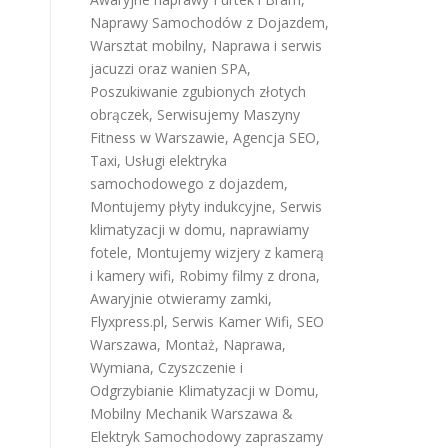
Naprawy Samochodów z Dojazdem
,
Warsztat mobilny
,
Naprawa i serwis
jacuzzi oraz wanien SPA
,
Poszukiwanie zgubionych złotych
obrączek
,
Serwisujemy Maszyny
Fitness w Warszawie
,
Agencja SEO
,
Taxi
,
Usługi elektryka
samochodowego z dojazdem
,
Montujemy płyty indukcyjne
,
Serwis
klimatyzacji w domu
,
naprawiamy
fotele
,
Montujemy wizjery z kamerą
i kamery wifi
,
Robimy filmy z drona
,
Awaryjnie otwieramy zamki
,
Flyxpress.pl
,
Serwis Kamer Wifi
,
SEO
Warszawa
,
Montaż, Naprawa,
Wymiana, Czyszczenie i
Odgrzybianie Klimatyzacji w Domu
,
Mobilny Mechanik Warszawa &
Elektryk Samochodowy
zapraszamy