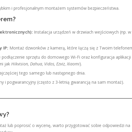
szybkim i profesjonalnym montażem systemów bezpieczeństwa.
erem?
ektronicznych):
Instalacja urządzeń w drzwiach wejściowych (np. w
 IP:
Montaż dzwonków z kamerą, które łączą się z Twoim telefone
 podłączenie sprzętu do domowego Wi-Fi oraz konfiguracja aplikacji
mi jak
Hikvision, Dahua, Vidos, Ezviz, Xiaomi
).
najczęściej tego samego lub następnego dnia.
y i pogwarancyjny (często z 3-letnią gwarancją na sam montaż).
wy?
ntaż lub poprosić o wycenę, warto przygotować sobie odpowiedzi na