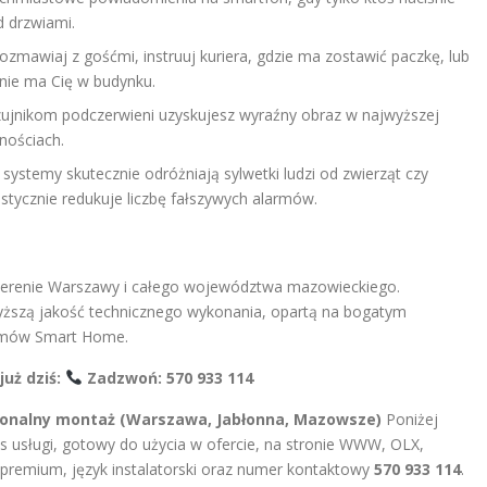
d drzwiami.
zmawiaj z gośćmi, instruuj kuriera, gdzie ma zostawić paczkę, lub
nie ma Cię w budynku.
jnikom podczerwieni uzyskujesz wyraźny obraz w najwyższej
nościach.
stemy skutecznie odróżniają sylwetki ludzi od zwierząt czy
astycznie redukuje liczbę fałszywych alarmów.
a terenie Warszawy i całego województwa mazowieckiego.
yższą jakość technicznego wykonania, opartą na bogatym
emów Smart Home.
uż dziś:
Zadzwoń:
570 933 114
sjonalny montaż (Warszawa, Jabłonna, Mazowsze)
Poniżej
s usługi, gotowy do użycia w ofercie, na stronie WWW, OLX,
premium, język instalatorski oraz numer kontaktowy
570 933 114
.