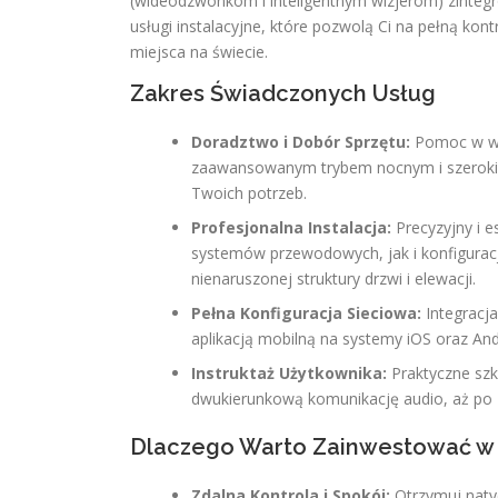
(wideodzwonkom i inteligentnym wizjerom) zinteg
usługi instalacyjne, które pozwolą Ci na pełną k
miejsca na świecie.
Zakres Świadczonych Usług
Doradztwo i Dobór Sprzętu:
Pomoc w wyb
zaawansowanym trybem nocnym i szerokim 
Twoich potrzeb.
Profesjonalna Instalacja:
Precyzyjny i 
systemów przewodowych, jak i konfigur
nienaruszonej struktury drzwi i elewacji.
Pełna Konfiguracja Sieciowa:
Integracj
aplikacją mobilną na systemy iOS oraz And
Instruktaż Użytkownika:
Praktyczne szk
dwukierunkową komunikację audio, aż po za
Dlaczego Warto Zainwestować w 
Zdalna Kontrola i Spokój:
Otrzymuj naty