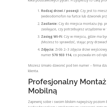
kilka podstawowych pytań. Przyspieszy to całą pro
Rodzaj drzwi / posesji:
Czy jest to miesz
(wideodomofon na furtce lub dzwonek prz
Zasilanie:
Czy do miejsca montażu (np. pr
zasilające, czy potrzebujesz urządzeni
Zasięg Wi-Fi:
Czy w miejscu, gdzie ma być
(Możesz to sprawdzić, stając przy drzwia
Zdjęcia:
Zrób 2–3 zdjęcia drzwi wejściowyc
numer
570 933 114
, co pozwala im od ręk
Możesz śmiało dzwonić pod ten numer – firma dział
klienta.
Profesjonalny Montaż
Mobilną
Zapewnij sobie i swoim bliskim najwyższy pozi