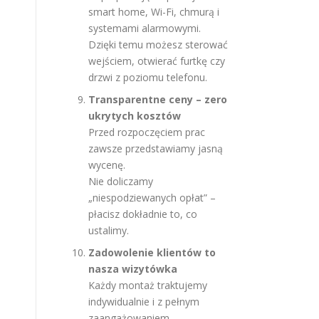
smart home, Wi-Fi, chmurą i
systemami alarmowymi.
Dzięki temu możesz sterować
wejściem, otwierać furtkę czy
drzwi z poziomu telefonu.
Transparentne ceny – zero
ukrytych kosztów
Przed rozpoczęciem prac
zawsze przedstawiamy jasną
wycenę.
Nie doliczamy
„niespodziewanych opłat” –
płacisz dokładnie to, co
ustalimy.
Zadowolenie klientów to
nasza wizytówka
Każdy montaż traktujemy
indywidualnie i z pełnym
zaangażowaniem.