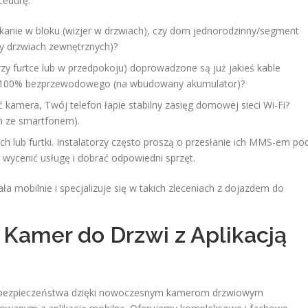
cedurę:
kanie w bloku (wizjer w drzwiach), czy dom jednorodzinny/segment
y drzwiach zewnętrznych)?
zy furtce lub w przedpokoju) doprowadzone są już jakieś kable
a w 100% bezprzewodowego (na wbudowany akumulator)?
 kamera, Twój telefon łapie stabilny zasięg domowej sieci Wi-Fi?
ch ze smartfonem).
h lub furtki. Instalatorzy często proszą o przesłanie ich MMS-em po
i wycenić usługę i dobrać odpowiedni sprzęt.
a mobilnie i specjalizuje się w takich zleceniach z dojazdem do
 Kamer do Drzwi z Aplikacją
om bezpieczeństwa dzięki nowoczesnym kamerom drzwiowym