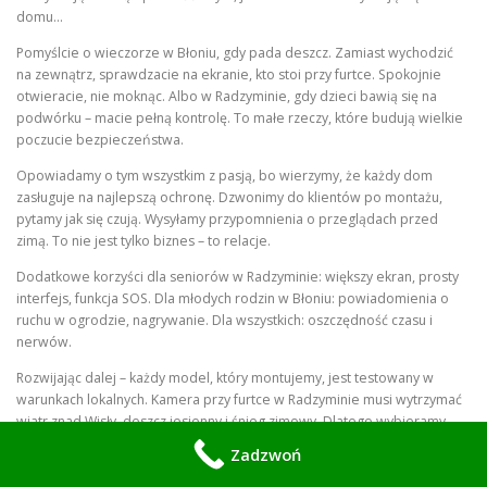
domu…
Pomyślcie o wieczorze w Błoniu, gdy pada deszcz. Zamiast wychodzić
na zewnątrz, sprawdzacie na ekranie, kto stoi przy furtce. Spokojnie
otwieracie, nie moknąc. Albo w Radzyminie, gdy dzieci bawią się na
podwórku – macie pełną kontrolę. To małe rzeczy, które budują wielkie
poczucie bezpieczeństwa.
Opowiadamy o tym wszystkim z pasją, bo wierzymy, że każdy dom
zasługuje na najlepszą ochronę. Dzwonimy do klientów po montażu,
pytamy jak się czują. Wysyłamy przypomnienia o przeglądach przed
zimą. To nie jest tylko biznes – to relacje.
Dodatkowe korzyści dla seniorów w Radzyminie: większy ekran, prosty
interfejs, funkcja SOS. Dla młodych rodzin w Błoniu: powiadomienia o
ruchu w ogrodzie, nagrywanie. Dla wszystkich: oszczędność czasu i
nerwów.
Rozwijając dalej – każdy model, który montujemy, jest testowany w
warunkach lokalnych. Kamera przy furtce w Radzyminie musi wytrzymać
wiatr znad Wisły, deszcz jesienny i śnieg zimowy. Dlatego wybieramy
tylko sprawdzone rozwiązania.
Zadzwoń
Historia pana Andrzeja z Błonia, który prowadzi warsztat: „Teraz jak