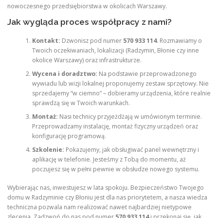
nowoczesnego przedsiębiorstwa w okolicach Warszawy.
Jak wygląda proces współpracy z nami?
Kontakt:
Dzwonisz pod numer
570 933 114
. Rozmawiamy o
Twoich oczekiwaniach, lokalizacji (Radzymin, Błonie czy inne
okolice Warszawy) oraz infrastrukturze.
Wycena i doradztwo:
Na podstawie przeprowadzonego
wywiadu lub wizji lokalnej proponujemy zestaw sprzętowy. Nie
sprzedajemy “w ciemno” – dobieramy urządzenia, które realnie
sprawdzą się w Twoich warunkach.
Montaż:
Nasi technicy przyjeżdżają w umówionym terminie.
Przeprowadzamy instalację, montaż fizyczny urządzeń oraz
konfigurację programową.
Szkolenie:
Pokazujemy, jak obsługiwać panel wewnętrzny i
aplikację w telefonie. Jesteśmy z Tobą do momentu, aż
poczujesz się w pełni pewnie w obsłudze nowego systemu.
Wybierając nas, inwestujesz w lata spokoju. Bezpieczeństwo Twojego
domu w Radzyminie czy Błoniu jest dla nas priorytetem, a nasza wiedza
techniczna pozwala nam realizować nawet najbardziej nietypowe
zlecenia. Zadzwoń do nas pod numer
570 933 114
i przekonaj się, jak