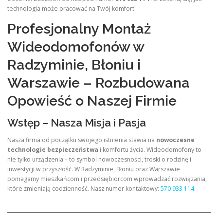
technologia może pracować na Twój komfort.
Profesjonalny Montaż
Wideodomofonów w
Radzyminie, Błoniu i
Warszawie – Rozbudowana
Opowieść o Naszej Firmie
Wstęp – Nasza Misja i Pasja
Nasza firma od początku swojego istnienia stawia na
nowoczesne
technologie bezpieczeństwa
i komfortu życia. Wideodomofony to
nie tylko urządzenia – to symbol nowoczesności, troski o rodzinę i
inwestycji w przyszłość. W Radzyminie, Błoniu oraz Warszawie
pomagamy mieszkańcom i przedsiębiorcom wprowadzać rozwiązania,
które zmieniają codzienność. Nasz numer kontaktowy:
570 933 114
.