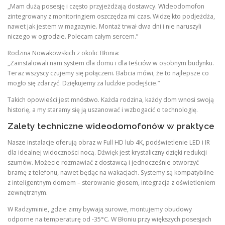
„Mam dużą posesję i często przyjeżdżają dostawcy. Wideodomofon
zintegrowany z monitoringiem oszczędza mi czas. Widzę kto podjeżdża,
nawet jak jestem w magazynie. Montaż trwał dwa dni i nie naruszyli
niczego w ogrodzie. Polecam całym sercem.”
Rodzina Nowakowskich z okolic Błonia:
„Zainstalowali nam system dla domu i dla teściów w osobnym budynku.
Teraz wszyscy czujemy się połączeni. Babcia mówi, że to najlepsze co
mogło się zdarzyć. Dziękujemy za ludzkie podejście.”
Takich opowieści jest mnóstwo. Każda rodzina, każdy dom wnosi swoją
historię, a my staramy się ją uszanować i wzbogacić o technologię.
Zalety techniczne wideodomofonów w praktyce
Nasze instalacje oferują obraz w Full HD lub 4K, podświetlenie LED i IR
dla idealnej widoczności nocą. Dźwięk jest krystaliczny dzięki redukcji
szumów. Możecie rozmawiać z dostawcą i jednocześnie otworzyć
bramę z telefonu, nawet będąc na wakacjach. Systemy są kompatybilne
z inteligentnym domem – sterowanie głosem, integracja z oświetleniem
zewnętrznym.
W Radzyminie, gdzie zimy bywają surowe, montujemy obudowy
odporne na temperaturę od -35°C. W Błoniu przy większych posesjach