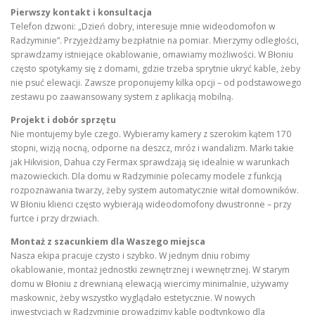
Pierwszy kontakt i konsultacja
Telefon dzwoni: „Dzień dobry, interesuje mnie wideodomofon w
Radzyminie”. Przyjeżdżamy bezpłatnie na pomiar. Mierzymy odległości,
sprawdzamy istniejące okablowanie, omawiamy możliwości. W Błoniu
często spotykamy się z domami, gdzie trzeba sprytnie ukryć kable, żeby
nie psuć elewacji. Zawsze proponujemy kilka opcji – od podstawowego
zestawu po zaawansowany system z aplikacją mobilną.
Projekt i dobór sprzętu
Nie montujemy byle czego. Wybieramy kamery z szerokim kątem 170
stopni, wizją nocną, odporne na deszcz, mróz i wandalizm. Marki takie
jak Hikvision, Dahua czy Fermax sprawdzają się idealnie w warunkach
mazowieckich. Dla domu w Radzyminie polecamy modele z funkcją
rozpoznawania twarzy, żeby system automatycznie witał domowników.
W Błoniu klienci często wybierają wideodomofony dwustronne – przy
furtce i przy drzwiach.
Montaż z szacunkiem dla Waszego miejsca
Nasza ekipa pracuje czysto i szybko. W jednym dniu robimy
okablowanie, montaż jednostki zewnętrznej i wewnętrznej. W starym
domu w Błoniu z drewnianą elewacją wiercimy minimalnie, używamy
maskownic, żeby wszystko wyglądało estetycznie. W nowych
inwestycjach w Radzyminie prowadzimy kable podtynkowo dla