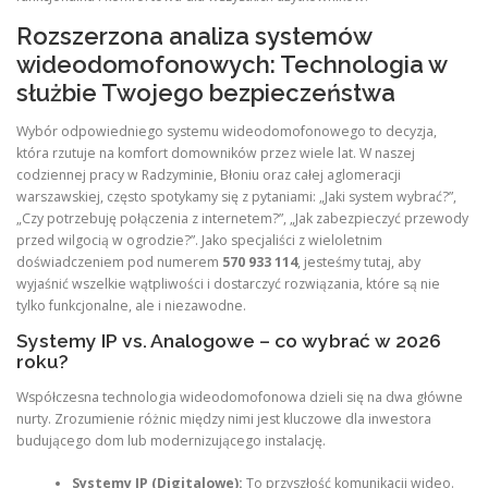
Rozszerzona analiza systemów
wideodomofonowych: Technologia w
służbie Twojego bezpieczeństwa
Wybór odpowiedniego systemu wideodomofonowego to decyzja,
która rzutuje na komfort domowników przez wiele lat. W naszej
codziennej pracy w Radzyminie, Błoniu oraz całej aglomeracji
warszawskiej, często spotykamy się z pytaniami: „Jaki system wybrać?”,
„Czy potrzebuję połączenia z internetem?”, „Jak zabezpieczyć przewody
przed wilgocią w ogrodzie?”. Jako specjaliści z wieloletnim
doświadczeniem pod numerem
570 933 114
, jesteśmy tutaj, aby
wyjaśnić wszelkie wątpliwości i dostarczyć rozwiązania, które są nie
tylko funkcjonalne, ale i niezawodne.
Systemy IP vs. Analogowe – co wybrać w 2026
roku?
Współczesna technologia wideodomofonowa dzieli się na dwa główne
nurty. Zrozumienie różnic między nimi jest kluczowe dla inwestora
budującego dom lub modernizującego instalację.
Systemy IP (Digitalowe):
To przyszłość komunikacji wideo.