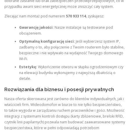
dobrane zasilanie lub brak zabezpieczeń przeciwprzepięciowych, co w
przypadku awarii sieci energetycznej może zniszczyć cały system.
Zlecając nam montaż pod numerem
570 933 114
, zyskujesz:
Gwarancję jakości:
Nasze instalacje są testowane pod
obciążeniem.
Optymalną konfigurację sieci:
Jeśli wybierzesz system IP,
zadbamy o to, aby połączenie z Twoim routerem było stabilne,
bezpieczne i nie wpływało na wydajność Twojego domowego
Wi-Fi.
Estetykę:
Wykończenie otworu w słupku ogrodzeniowym czy
na elewacji budynku wykonujemy z najwyższą dbałością o
detale.
Rozwiązania dla biznesu i posesji prywatnych
Nasza oferta skierowana jest zarówno do klientów indywidualnych, jak i
właścicieli firm. Wideodomofon w biurze to nie tylko bezpieczeństwo,
to także wygoda w zarządzaniu ruchem pracowników i gości. Możliwość
integracji z systemami kontroli dostępu (karty zbliżeniowe, breloki RFID,
czytniki linii papilarnych) pozwala nam budować zaawansowane systemy
bezpieczeństwa, które w pełni odpowiadają potrzebom