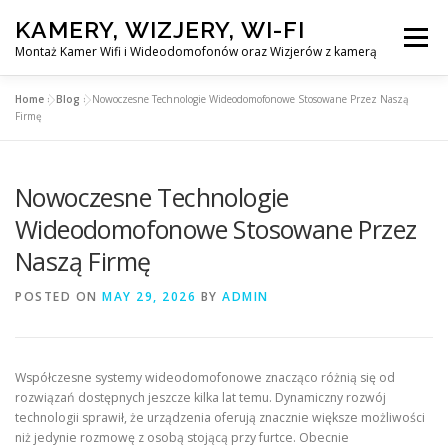
Skip
KAMERY, WIZJERY, WI-FI
to
Menu
content
Montaż Kamer Wifi i Wideodomofonów oraz Wizjerów z kamerą
Home
»
Blog
»
Nowoczesne Technologie Wideodomofonowe Stosowane Przez Naszą
GŁÓWNA
MONTAŻ KAMER WIFI W WARSZAWA
Firmę
Nowoczesne Technologie
MONTAŻ WIDEDOMOFONÓW
Wideodomofonowe Stosowane Przez
Naszą Firmę
MONTAŻU WIZJERÓW Z KAMERĄ
BLOG
POSTED ON
MAY 29, 2026
BY
ADMIN
EN
KONTAKT
Współczesne systemy wideodomofonowe znacząco różnią się od
rozwiązań dostępnych jeszcze kilka lat temu. Dynamiczny rozwój
technologii sprawił, że urządzenia oferują znacznie większe możliwości
niż jedynie rozmowę z osobą stojącą przy furtce. Obecnie