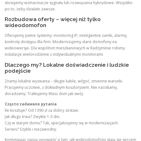
stosujemy wzmacniacze sygnału lub rozwiązania hybrydowe. Wszystko
po to, żeby działało zawsze.
Rozbudowa oferty – więcej niż tylko
wideodomofon
Oferujemy pełne systemy: monitoring IP, inteligentne zamki, alarmy,
kontrolę dostępu dla firm. Modernizujemy stare domofony na
wideowersje. Dla wspólnot mieszkaniowych w Radzyminie robimy
instalacje wielorodzinne z indywidualnymi monitorami.
Dlaczego my? Lokalne doświadczenie i ludzkie
podejście
Znamy lokalne wyzwania – długie kable, wilgoć, zmienne warunki.
Pracujemy uczciwie, z dokładnym kosztorysem. Nie naciskamy,
doradzamy. Traktujemy Wasz dom jak swój.
Często zadawane pytania
Ile kosztuje? Od 1390 zł za dobry zestaw.
Jak długo trwa? Zwykle 1-3 dni.
Czy w starym domu? Tak, specjalizujemy się w modernizacjach.
Serwis? Szybki i niezawodny.
Kontynuując naszą opowieść o tym, jak wideodomofony stają się sercem