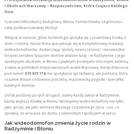
i Okolicach Warszawy – Bezpieczeństwo, Które Czujesz Każdego
Dnia
Szanowni Mieszkańcy Radzymina, Błonia, Pomiechówka, Legionowa i
całej podwarszawskiej okolicy!
Witajcie w świecie, gdzie technologia spotyka się z prawdziwą troską o
dom i rodzinę. Nasza firma specjalizuje się w kompleksowej instalacji
wideodomofonów, dostarczając spokój, nowoczesność i niezawodne
bezpieczeństwo tysiącom domów właśnie tutaj – w Radzyminie z jego
spokojnymi uliczkami, w Błoniu z pięknymi posesjami otocznymi zielenią,
a także w pobliskich miejscowościach wokół Warszawy. Kiedy dzwonicie
pod numer
570 933 114
, nie spotykacie sprzedawcy, ale partnera, który
rozumie Wasze codzienne potrzeby, mazowiecką pogodę i specyfikę
lokalnych domów.
Od lat jeździmy po tych drogach, znamy każdy zakręt w Radzyminie,
każdą większą działkę w Błoniu. Montujemy wideodomofony nie tylko
jako sprzęt, ale jako element Waszego codziennego życia – coś, co
sprawia, że wracacie do domu z uśmiechem i spokojem w sercu.
Jak wideodomofon zmienia życie rodzin w
Radzyminie i Błoniu