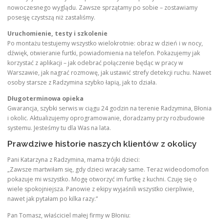
nowoczesnego wyglądu. Zawsze sprzątamy po sobie – zostawiamy
posesję czystszą niż zastaliśmy.
Uruchomienie, testy i szkolenie
Po montażu testujemy wszystko wielokrotnie: obraz w dzień i w nocy,
dźwięk, otwieranie furtki, powiadomienia na telefon. Pokazujemy jak
korzystać z aplikacji – jak odebrać połączenie będąc w pracy w
Warszawie, jak nagrać rozmowę, jak ustawić strefy detekcji ruchu. Nawet
osoby starsze z Radzymina szybko łapią, jak to działa.
Długoterminowa opieka
Gwarancja, szybki serwis w ciągu 24 godzin na terenie Radzymina, Błonia
i okolic. Aktualizujemy oprogramowanie, doradzamy przy rozbudowie
systemu. Jesteśmy tu dla Was na lata.
Prawdziwe historie naszych klientów z okolicy
Pani Katarzyna z Radzymina, mama trójki dzieci:
„Zawsze martwiłam się, gdy dzieci wracały same. Teraz wideodomofon
pokazuje mi wszystko. Mogę otworzyć im furtkę z kuchni. Czuję się o
wiele spokojniejsza. Panowie z ekipy wyjaśnili wszystko cierpliwie,
nawet jak pytałam po kilka razy.”
Pan Tomasz, właściciel małej firmy w Błoniu: