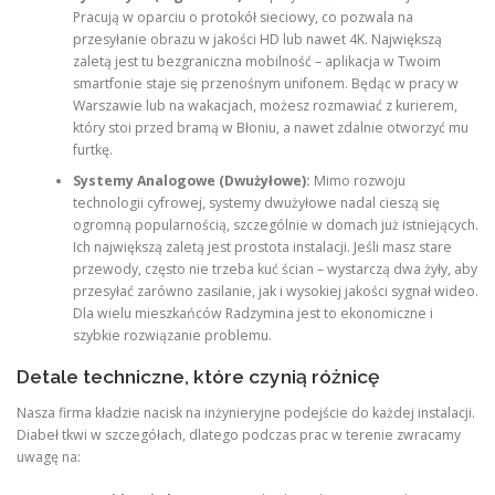
Pracują w oparciu o protokół sieciowy, co pozwala na
przesyłanie obrazu w jakości HD lub nawet 4K. Największą
zaletą jest tu bezgraniczna mobilność – aplikacja w Twoim
smartfonie staje się przenośnym unifonem. Będąc w pracy w
Warszawie lub na wakacjach, możesz rozmawiać z kurierem,
który stoi przed bramą w Błoniu, a nawet zdalnie otworzyć mu
furtkę.
Systemy Analogowe (Dwużyłowe):
Mimo rozwoju
technologii cyfrowej, systemy dwużyłowe nadal cieszą się
ogromną popularnością, szczególnie w domach już istniejących.
Ich największą zaletą jest prostota instalacji. Jeśli masz stare
przewody, często nie trzeba kuć ścian – wystarczą dwa żyły, aby
przesyłać zarówno zasilanie, jak i wysokiej jakości sygnał wideo.
Dla wielu mieszkańców Radzymina jest to ekonomiczne i
szybkie rozwiązanie problemu.
Detale techniczne, które czynią różnicę
Nasza firma kładzie nacisk na inżynieryjne podejście do każdej instalacji.
Diabeł tkwi w szczegółach, dlatego podczas prac w terenie zwracamy
uwagę na: