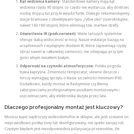
Kąt widzenia kamery:
Standardowe kamery mają kąt
widzenia rzędu 90 stopni, co często nie wystarcza, aby dostrzec
osobę stojącą tuż przy krawędzi furtki. Dlatego rekomendujemy
stacje bramowe z obiektywami typu „rybie oko” (szerokokątne,
nawet 160-180 stopni), które eliminują tzw. martwe strefy.
Oświetlenie IR (podczerwień):
Wiele tańszych systemów
oferuje słabą widoczność w nocy. Nasze instalacje bazują na
urządzeniach z wydajnymi diodami IR, które zapewniają czysty
obraz nawet w całkowitej ciemności, nie oślepiając przy tym
gości silnym światłem białym.
Odporność na czynniki atmosferyczne:
Polska pogoda
bywa kapryśna. Zmienność temperatur, ulewne deszcze i
mrozy wymagają sprzętu o klasie szczelności minimum IP65.
Dodatkowo, każdy montaż w Radzyminie czy Błoniu
zabezpieczamy profesjonalnymi puszkami montażowymi i
uszczelniaczami, aby elektronika służyła przez lata.
Dlaczego profesjonalny montaż jest kluczowy?
Możesz kupić najdroższy wideodomofon w sklepie, ale jeśli zostanie on
nieprawidłowo podłączony lub skonfigurowany, nie spełni swojej roli.
Częstym błędem jest nieodpowiednia polaryzacja przewodów, źle