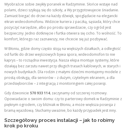
Wyobraźcie sobie zwykły poranek w Radzyminie. Słońce wstaje nad
polami, dzieci szykują się do szkoły, a Wy przygotowujecie śniadanie.
Zamiast biegać do drzwi na każdy dźwięk, spoglądacie na elegancki
ekran wideodomofonu. Widzicie kuriera z paczką, sąsiada, który chce
pożyczyć narzędzie, albo po prostu sprawdzacie, czy ogród jest
bezpieczny. Jedno dotknięcie i furtka otwiera się cicho. To wolność. To
komfort, którego raz zaznawszy, nie chcecie się już pozbywać.
W Błoniu, gdzie domy często stoją na większych działkach, a odległość
od furtki do drzwi wejściowych bywa spora, wideodomofon to nie
kaprys – to rozsądna inwestycja. Nasza ekipa montuje systemy, które
działają bez zarzutu nawet przy długich trasach kablowych, w starych i
nowych budynkach. Dla rodzin z małymi dziećmi montujemy modele z
prostą obsługą, dla seniorów – z dużym, czytelnym ekranem, a dla
przedsiębiorców – z integracją z monitoringiem całej posesji.
Gdy dzwonicie
570 933 114
, zaczynamy od szczerej rozmowy.
Opowiadacie o swoim domu: czy to parterowy domek w Radzyminie z
pięknym ogrodem, czy bliźniak w Błoniu, a może większa posesja z
bramą wjazdową. Słuchamy uważnie, bo każdy przypadek jest inny.
Szczegółowy proces instalacji – jak to robimy
krok po kroku