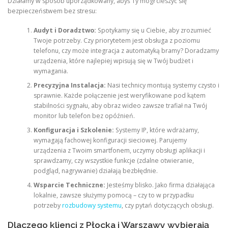
Działamy w sposób uporządkowany, abyś Ty mógł cieszyć się
bezpieczeństwem bez stresu:
Audyt i Doradztwo:
Spotykamy się u Ciebie, aby zrozumieć
Twoje potrzeby. Czy priorytetem jest obsługa z poziomu
telefonu, czy może integracja z automatyką bramy? Doradzamy
urządzenia, które najlepiej wpisują się w Twój budżet i
wymagania.
Precyzyjna Instalacja:
Nasi technicy montują systemy czysto i
sprawnie. Każde połączenie jest weryfikowane pod kątem
stabilności sygnału, aby obraz wideo zawsze trafiał na Twój
monitor lub telefon bez opóźnień.
Konfiguracja i Szkolenie:
Systemy IP, które wdrażamy,
wymagają fachowej konfiguracji sieciowej. Parujemy
urządzenia z Twoim smartfonem, uczymy obsługi aplikacji i
sprawdzamy, czy wszystkie funkcje (zdalne otwieranie,
podgląd, nagrywanie) działają bezbłędnie.
Wsparcie Techniczne:
Jesteśmy blisko. Jako firma działająca
lokalnie, zawsze służymy pomocą – czy to w przypadku
potrzeby
rozbudowy systemu
, czy pytań dotyczących obsługi.
Dlaczego klienci z Płocka i Warszawy wybierają