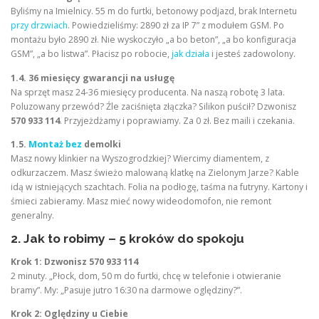
Byliśmy na Imielnicy. 55 m do furtki, betonowy podjazd, brak Internetu
przy drzwiach
. Powiedzieliśmy: 2890 zł za IP 7” z modułem GSM. Po
montażu było 2890 zł. Nie wyskoczyło „a bo beton”, „a bo konfiguracja
GSM”, „a bo listwa”. Płacisz po robocie,
jak działa
i jesteś zadowolony.
1.4. 36 miesięcy gwarancji na usługę
Na sprzęt masz 24-36 miesięcy producenta. Na naszą robotę 3 lata.
Poluzowany przewód? Źle zaciśnięta złączka? Silikon puścił? Dzwonisz
570 933 114
. Przyjeżdżamy i poprawiamy. Za 0 zł. Bez maili i czekania.
1.5.
Montaż bez
demolki
Masz nowy klinkier na Wyszogrodzkiej? Wiercimy diamentem, z
odkurzaczem. Masz świeżo malowaną klatkę na Zielonym Jarze? Kable
idą w istniejących szachtach. Folia na podłogę, taśma na futryny. Kartony i
śmieci zabieramy. Masz mieć nowy wideodomofon, nie remont
generalny.
2. Jak to robimy – 5 kroków do spokoju
Krok 1: Dzwonisz 570 933 114
2 minuty. „Płock, dom, 50 m do furtki, chcę w telefonie i otwieranie
bramy”. My: „Pasuje jutro 16:30 na darmowe oględziny?”.
Krok 2: Oględziny u Ciebie