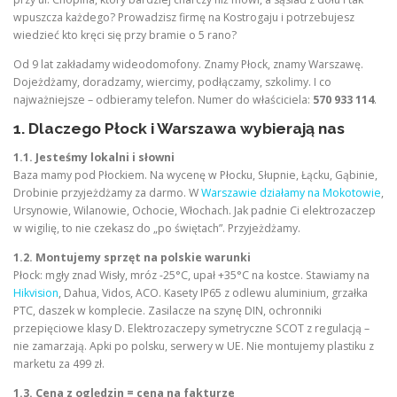
wpuszcza każdego? Prowadzisz firmę na Kostrogaju i potrzebujesz
wiedzieć kto kręci się przy bramie o 5 rano?
Od 9 lat zakładamy wideodomofony. Znamy Płock, znamy Warszawę.
Dojeżdżamy, doradzamy, wiercimy, podłączamy, szkolimy. I co
najważniejsze – odbieramy telefon. Numer do właściciela:
570 933 114
.
1. Dlaczego Płock i Warszawa wybierają nas
1.1. Jesteśmy lokalni i słowni
Baza mamy pod Płockiem. Na wycenę w Płocku, Słupnie, Łącku, Gąbinie,
Drobinie przyjeżdżamy za darmo. W
Warszawie działamy na Mokotowie
,
Ursynowie, Wilanowie, Ochocie, Włochach. Jak padnie Ci elektrozaczep
w wigilię, to nie czekasz do „po świętach”. Przyjeżdżamy.
1.2. Montujemy sprzęt na polskie warunki
Płock: mgły znad Wisły, mróz -25°C, upał +35°C na kostce. Stawiamy na
Hikvision
, Dahua, Vidos, ACO. Kasety IP65 z odlewu aluminium, grzałka
PTC, daszek w komplecie. Zasilacze na szynę DIN, ochronniki
przepięciowe klasy D. Elektrozaczepy symetryczne SCOT z regulacją –
nie zamarzają. Apki po polsku, serwery w UE. Nie montujemy plastiku z
marketu za 499 zł.
1.3. Cena z oględzin = cena na fakturze