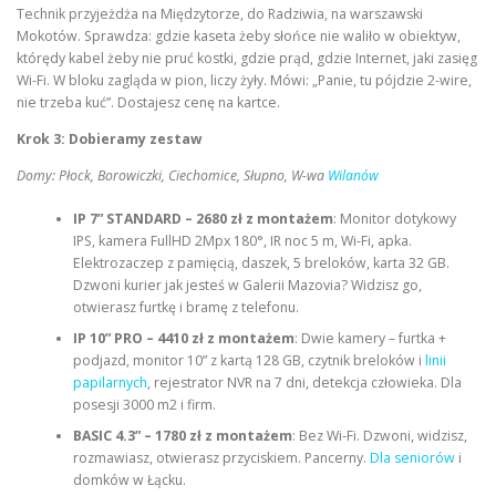
Technik przyjeżdża na Międzytorze, do Radziwia, na warszawski
Mokotów. Sprawdza: gdzie kaseta żeby słońce nie waliło w obiektyw,
którędy kabel żeby nie pruć kostki, gdzie prąd, gdzie Internet, jaki zasięg
Wi-Fi. W bloku zagląda w pion, liczy żyły. Mówi: „Panie, tu pójdzie 2-wire,
nie trzeba kuć”. Dostajesz cenę na kartce.
Krok 3: Dobieramy zestaw
Domy: Płock, Borowiczki, Ciechomice, Słupno, W-wa
Wilanów
IP 7” STANDARD – 2680 zł z montażem
: Monitor dotykowy
IPS, kamera FullHD 2Mpx 180°, IR noc 5 m, Wi-Fi, apka.
Elektrozaczep z pamięcią, daszek, 5 breloków, karta 32 GB.
Dzwoni kurier jak jesteś w Galerii Mazovia? Widzisz go,
otwierasz furtkę i bramę z telefonu.
IP 10” PRO – 4410 zł z montażem
: Dwie kamery – furtka +
podjazd, monitor 10” z kartą 128 GB, czytnik breloków i
linii
papilarnych
, rejestrator NVR na 7 dni, detekcja człowieka. Dla
posesji 3000 m2 i firm.
BASIC 4.3” – 1780 zł z montażem
: Bez Wi-Fi. Dzwoni, widzisz,
rozmawiasz, otwierasz przyciskiem. Pancerny.
Dla seniorów
i
domków w Łącku.