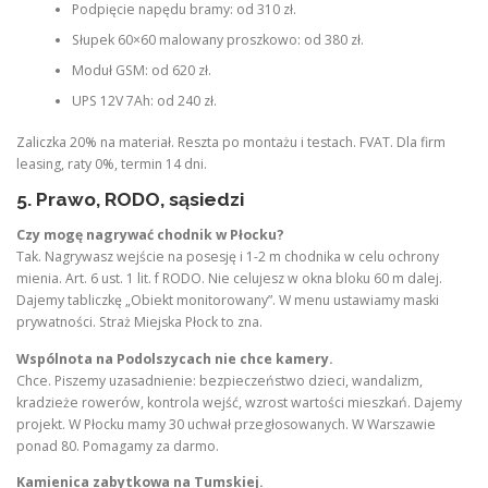
Podpięcie napędu bramy: od 310 zł.
Słupek 60×60 malowany proszkowo: od 380 zł.
Moduł GSM: od 620 zł.
UPS 12V 7Ah: od 240 zł.
Zaliczka 20% na materiał. Reszta po montażu i testach. FVAT. Dla firm
leasing, raty 0%, termin 14 dni.
5. Prawo, RODO, sąsiedzi
Czy mogę nagrywać chodnik w Płocku?
Tak. Nagrywasz wejście na posesję i 1-2 m chodnika w celu ochrony
mienia. Art. 6 ust. 1 lit. f RODO. Nie celujesz w okna bloku 60 m dalej.
Dajemy tabliczkę „Obiekt monitorowany”. W menu ustawiamy maski
prywatności. Straż Miejska Płock to zna.
Wspólnota na Podolszycach nie chce kamery.
Chce. Piszemy uzasadnienie: bezpieczeństwo dzieci, wandalizm,
kradzieże rowerów, kontrola wejść, wzrost wartości mieszkań. Dajemy
projekt. W Płocku mamy 30 uchwał przegłosowanych. W Warszawie
ponad 80. Pomagamy za darmo.
Kamienica zabytkowa na Tumskiej.