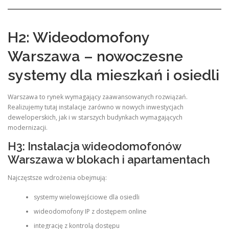
H2: Wideodomofony
Warszawa – nowoczesne
systemy dla mieszkań i osiedli
Warszawa to rynek wymagający zaawansowanych rozwiązań.
Realizujemy tutaj instalacje zarówno w nowych inwestycjach
deweloperskich, jak i w starszych budynkach wymagających
modernizacji.
H3: Instalacja wideodomofonów
Warszawa w blokach i apartamentach
Najczęstsze wdrożenia obejmują:
systemy wielowejściowe dla osiedli
wideodomofony IP z dostępem online
integrację z kontrolą dostępu