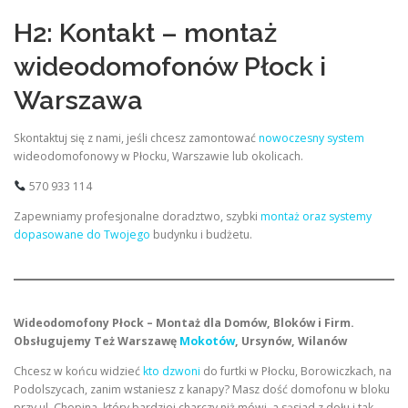
H2: Kontakt – montaż
wideodomofonów Płock i
Warszawa
Skontaktuj się z nami, jeśli chcesz zamontować
nowoczesny system
wideodomofonowy w Płocku, Warszawie lub okolicach.
570 933 114
Zapewniamy profesjonalne doradztwo, szybki
montaż oraz systemy
dopasowane do Twojego
budynku i budżetu.
Wideodomofony Płock – Montaż dla Domów, Bloków i Firm.
Obsługujemy Też Warszawę
Mokotów
, Ursynów, Wilanów
Chcesz w końcu widzieć
kto dzwoni
do furtki w Płocku, Borowiczkach, na
Podolszycach, zanim wstaniesz z kanapy? Masz dość domofonu w bloku
przy ul. Chopina, który bardziej charczy niż mówi, a sąsiad z dołu i tak