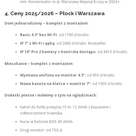
mm. Konserwator m.st. Warszawy klepnął 8 razy w 2024 r.
4. Ceny 2025/2026 – Płock i Warszawa
Dom jednorodzinny – komplet z montażem:
Basic 4.3” bez Wi-Fi:
od 1780 zł brutto.
IP 7” z Wi-Fi i apką:
od 2680 zł brutto. Bestseller.
IP 10” Pro 2 kamery + kontrola dostępu:
od 4410 zł brutto.
Mieszkanie – komplet z montażem:
Wymiana unifonu na monitor 4.3”:
od 950 zł brutto.
Nowa kaseta na klatce + monitor 7”:
od 1650 zł brutto.
Dodatki płatne i mówimy o tym na oględzinach:
Kabel do furtki powyżej 15 m: 12 zł/mb z kopaniem i
odtworzeniem trawnika.
Kucie w betonie B30: 40 zł/mb.
Drugi monitor: od 750 zł.