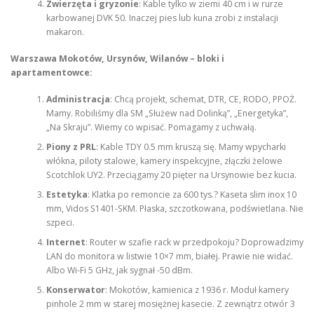
Zwierzęta i gryzonie
: Kable tylko w ziemi 40 cm i w rurze
karbowanej DVK 50. Inaczej pies lub kuna zrobi z instalacji
makaron.
Warszawa Mokotów, Ursynów, Wilanów – bloki i
apartamentowce:
Administracja
: Chcą projekt, schemat, DTR, CE, RODO, PPOŻ.
Mamy. Robiliśmy dla SM „Służew nad Dolinką”, „Energetyka”,
„Na Skraju”. Wiemy co wpisać. Pomagamy z uchwałą.
Piony z PRL
: Kable TDY 0.5 mm kruszą się. Mamy wpycharki
włókna, piloty stalowe, kamery inspekcyjne, złączki żelowe
Scotchlok UY2. Przeciągamy 20 pięter na Ursynowie bez kucia.
Estetyka
: Klatka po remoncie za 600 tys.? Kaseta slim inox 10
mm, Vidos S1401-SKM. Płaska, szczotkowana, podświetlana. Nie
szpeci.
Internet
: Router w szafie rack w przedpokoju? Doprowadzimy
LAN do monitora w listwie 10×7 mm, białej. Prawie nie widać.
Albo Wi-Fi 5 GHz, jak sygnał -50 dBm.
Konserwator
: Mokotów, kamienica z 1936 r. Moduł kamery
pinhole 2 mm w starej mosiężnej kasecie. Z zewnątrz otwór 3