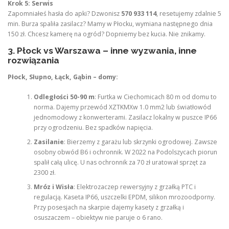
Krok 5: Serwis
Zapomniałeś hasła do apki? Dzwonisz
570 933 114
, resetujemy zdalnie 5
min. Burza spaliła zasilacz? Mamy w Płocku, wymiana następnego dnia
150 zł. Chcesz kamerę na ogród? Dopniemy bez kucia. Nie znikamy.
3. Płock vs Warszawa – inne wyzwania, inne
rozwiązania
Płock, Słupno, Łąck, Gąbin – domy:
Odległości 50-90 m
: Furtka w Ciechomicach 80 m od domu to
norma. Dajemy przewód XZTKMXw 1.0 mm2 lub światłowód
jednomodowy z konwerterami. Zasilacz lokalny w puszce IP66
przy ogrodzeniu. Bez spadków napięcia.
Zasilanie
: Bierzemy z garażu lub skrzynki ogrodowej. Zawsze
osobny obwód B6 i ochronnik. W 2022 na Podolszycach piorun
spalił całą ulicę. U nas ochronnik za 70 zł uratował sprzęt za
2300 zł.
Mróz i Wisła
: Elektrozaczep rewersyjny z grzałką PTC i
regulacją. Kaseta IP66, uszczelki EPDM, silikon mrozoodporny.
Przy posesjach na skarpie dajemy kasety z grzałką i
osuszaczem – obiektyw nie paruje o 6 rano.