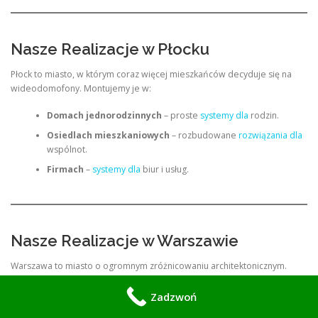
Nasze Realizacje w Płocku
Płock to miasto, w którym coraz więcej mieszkańców decyduje się na
wideodomofony. Montujemy je w:
Domach jednorodzinnych
– proste
systemy dla
rodzin.
Osiedlach mieszkaniowych
– rozbudowane
rozwiązania dla
wspólnot.
Firmach
–
systemy dla
biur i usług.
Nasze Realizacje w Warszawie
Warszawa to miasto o ogromnym zróżnicowaniu architektonicznym.
Nasze instalacje obejmują:
Zadzwoń
Apartamentowce
– nowoczesne budynki wymagają