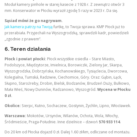
Moduł kamery pinhole w starej kasecie z 1928 r. Z zewnątrz otwór 3
mm. Konserwator w Płocku wyraził zgodę 5 razy w 2023 r. Da się.
Sąsiad mówi że go nagrywam.
Jak kamera patrzy na Twoją
furtkę, to Twoja sprawa. KMP Płock już to
przerabiała. Przyjechali na Wyszogrodzką, sprawdzili kadr, powiedzieli
„zgodnie z prawem”.
6. Teren działania
Płock i powiat płocki:
Płock wszystkie osiedla – Stare Miasto,
Podolszyce, Międzytorze, Imielnica, Borowiczki, Zielony Jar, Skarpa,
Wyszogrodzka, Dobrzyńska, Kochanowskiego, Tysiąclecia, Dworcowa,
Kolegialna, Tumská, Radziwie, Ciechomice, Góry. Oraz: Gąbin, Łąck,
Słupno, Staroźreby, Drobin, Bielsk, Bodzanów, Brudzeń Duży, Bulkowo,
Mała Wieś, Nowy Duninów, Radzanowo, Wyszogród.
Wycena w Płocku
0 zł.
Okolice:
Sierpc, Kutno, Sochaczew, Gostynin, Żychlin, Lipno, Włocławek.
Warszawa:
Mokotów, Ursynów, Wilanów, Ochota, Wola, Włochy,
Śródmieście, Praga-Południe. Inne dzielnice – dzwoń
570 933 114
.
Do 20 km od Płocka dojazd 0 zł. Dalej 1.60 zł/km, odliczane od montażu.