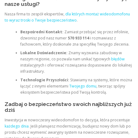
nasze usługi?
Nasza firma to zespół ekspertów,
dla których montaż wideodomofonu
to wyraz troski o Twoje bezpieczeństwo
.
Bezpośredni Kontakt:
Zamiast przebijać się przez infolinie,
dzwonisz pod nasz numer
570 933 114
i rozmawiasz z
fachowcem, który doskonale zna specyfikę Twojego zlecenia.
Lokalne Doświadczenie:
Znamy wyzwania zabudowy w
naszym regionie, co pozwala nam unikać typowych
błędów
instalacyjnych i oferować rozwiązania dopasowane do lokalnej
infrastruktury.
Technologie Przyszłości:
Stawiamy na systemy, które można
łączyć z innymi elementami
Twojego domu
, tworząc spójny
ekosystem bezpieczeństwa pod Twoją kontrolą.
Zadbaj o bezpieczeństwo swoich najbliższych już
dziś
Inwestycja w nowoczesny wideodomofon to decyzja, która procentuje
każdego dnia
. Jeśli planujesz modernizację, budujesz nowy dom lub po
prostu chcesz wymienić awaryjny system na nowoczesne rozwiązanie,