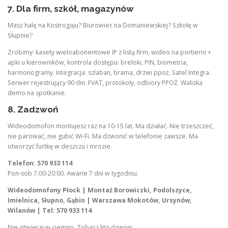
7. Dla firm, szkół, magazynów
Masz halę na Kostrogaju? Biurowiec na Domaniewskiej? Szkołę w
Słupnie?
Zrobimy: kasety wieloabonentowe IP z listą firm, wideo na portierni +
apki u kierowników, kontrola dostępu: breloki, PIN, biometria,
harmonogramy. Integracja: szlaban, brama, drzwi ppoż, Satel Integra.
Serwer rejestrujący 90 dni. FVAT, protokoły, odbiory PPOŻ. Walizka
demo na spotkanie.
8. Zadzwoń
Wideodomofon montujesz raz na 10-15 lat. Ma działać. Nie trzeszczeć,
nie parować, nie gubić Wi-Fi. Ma dzwonić w telefonie zawsze. Ma
otworzyć furtkę w deszczu i mrozie.
Telefon: 570 933 114
Pon-sob 7:00-20:00. Awarie 7 dni w tygodniu.
Wideodomofony Płock | Montaż Borowiczki, Podolszyce,
Imielnica, Słupno, Gąbin | Warszawa Mokotów, Ursynów,
Wilanów | Tel: 570 933 114
Nie otwieraj w ciemno. Zobacz kto dzwoni.