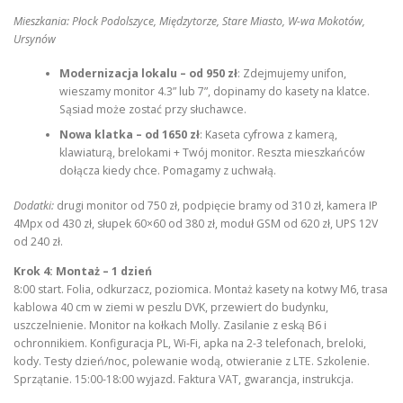
Mieszkania: Płock Podolszyce, Międzytorze, Stare Miasto, W-wa Mokotów,
Ursynów
Modernizacja lokalu – od 950 zł
: Zdejmujemy unifon,
wieszamy monitor 4.3” lub 7”, dopinamy do kasety na klatce.
Sąsiad może zostać przy słuchawce.
Nowa klatka – od 1650 zł
: Kaseta cyfrowa z kamerą,
klawiaturą, brelokami + Twój monitor. Reszta mieszkańców
dołącza kiedy chce. Pomagamy z uchwałą.
Dodatki:
drugi monitor od 750 zł, podpięcie bramy od 310 zł, kamera IP
4Mpx od 430 zł, słupek 60×60 od 380 zł, moduł GSM od 620 zł, UPS 12V
od 240 zł.
Krok 4: Montaż – 1 dzień
8:00 start. Folia, odkurzacz, poziomica. Montaż kasety na kotwy M6, trasa
kablowa 40 cm w ziemi w peszlu DVK, przewiert do budynku,
uszczelnienie. Monitor na kołkach Molly. Zasilanie z eską B6 i
ochronnikiem. Konfiguracja PL, Wi-Fi, apka na 2-3 telefonach, breloki,
kody. Testy dzień/noc, polewanie wodą, otwieranie z LTE. Szkolenie.
Sprzątanie. 15:00-18:00 wyjazd. Faktura VAT, gwarancja, instrukcja.