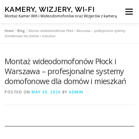
Skip
KAMERY, WIZJERY, WI-FI
to
Menu
content
Montaż Kamer Wifi i Wideodomofonów oraz Wizjerów z kamerą
Home
»
Blog
»
Montaż wideodomofonów Płock i Warszawa – profesjonalne systemy
GŁÓWNA
MONTAŻ KAMER WIFI W WARSZAWA
domofonowe dla domów i mieszkań
Montaż wideodomofonów Płock i
MONTAŻ WIDEDOMOFONÓW
Warszawa – profesjonalne systemy
domofonowe dla domów i mieszkań
MONTAŻU WIZJERÓW Z KAMERĄ
BLOG
POSTED ON
MAY 30, 2026
BY
ADMIN
EN
KONTAKT