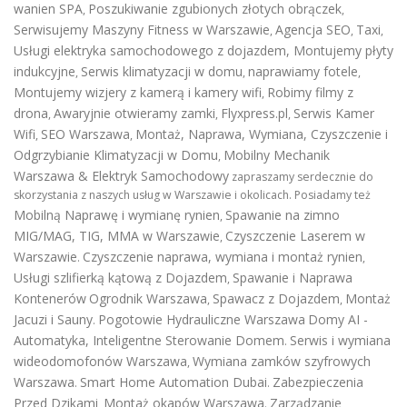
wanien SPA
Poszukiwanie zgubionych złotych obrączek
,
,
Serwisujemy Maszyny Fitness w Warszawie
Agencja SEO
Taxi
,
,
,
Usługi elektryka samochodowego z dojazdem
,
Montujemy płyty
indukcyjne
Serwis klimatyzacji w domu
naprawiamy fotele
,
,
,
Montujemy wizjery z kamerą i kamery wifi
Robimy filmy z
,
drona
Awaryjnie otwieramy zamki
Flyxpress.pl
Serwis Kamer
,
,
,
Wifi
SEO Warszawa
Montaż, Naprawa, Wymiana, Czyszczenie i
,
,
Odgrzybianie Klimatyzacji w Domu
Mobilny Mechanik
,
Warszawa & Elektryk Samochodowy
zapraszamy serdecznie do
skorzystania z naszych usług w Warszawie i okolicach. Posiadamy też
Mobilną Naprawę i wymianę rynien
Spawanie na zimno
,
MIG/MAG, TIG, MMA w Warszawie
Czyszczenie Laserem w
,
Warszawie
Czyszczenie naprawa, wymiana i montaż rynien
.
,
Usługi szlifierką kątową z Dojazdem
Spawanie i Naprawa
,
Kontenerów
Ogrodnik Warszawa
Spawacz z Dojazdem
Montaż
,
,
Jacuzi i Sauny
Pogotowie Hydrauliczne Warszawa
Domy AI -
.
Automatyka, Inteligentne Sterowanie Domem
Serwis i wymiana
.
wideodomofonów Warszawa
Wymiana zamków szyfrowych
,
Warszawa
Smart Home Automation Dubai
Zabezpieczenia
.
.
Przed Dzikami
Montaż okapów Warszawa
Zarządzanie
,
.