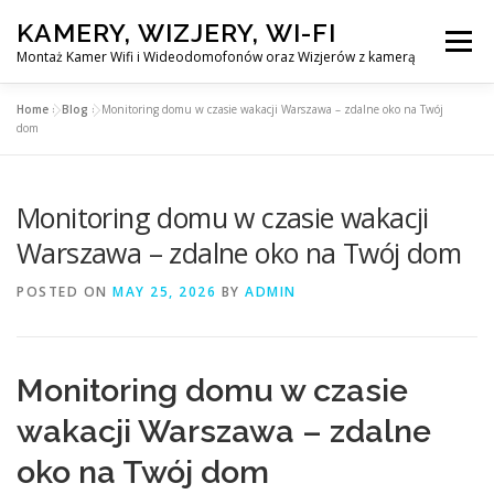
Skip
KAMERY, WIZJERY, WI-FI
to
Menu
content
Montaż Kamer Wifi i Wideodomofonów oraz Wizjerów z kamerą
Home
»
Blog
»
Monitoring domu w czasie wakacji Warszawa – zdalne oko na Twój
GŁÓWNA
MONTAŻ KAMER WIFI W WARSZAWA
dom
Monitoring domu w czasie wakacji
MONTAŻ WIDEDOMOFONÓW
Warszawa – zdalne oko na Twój dom
MONTAŻU WIZJERÓW Z KAMERĄ
BLOG
POSTED ON
MAY 25, 2026
BY
ADMIN
EN
KONTAKT
Monitoring domu w czasie
wakacji Warszawa – zdalne
oko na Twój dom