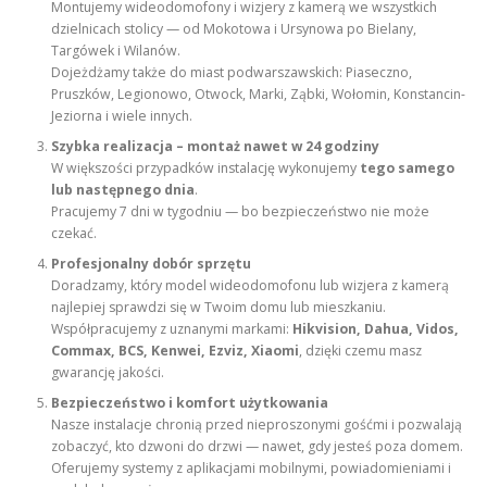
Montujemy wideodomofony i wizjery z kamerą we wszystkich
dzielnicach stolicy — od Mokotowa i Ursynowa po Bielany,
Targówek i Wilanów.
Dojeżdżamy także do miast podwarszawskich: Piaseczno,
Pruszków, Legionowo, Otwock, Marki, Ząbki, Wołomin, Konstancin-
Jeziorna i wiele innych.
Szybka realizacja – montaż nawet w 24 godziny
W większości przypadków instalację wykonujemy
tego samego
lub następnego dnia
.
Pracujemy 7 dni w tygodniu — bo bezpieczeństwo nie może
czekać.
Profesjonalny dobór sprzętu
Doradzamy, który model wideodomofonu lub wizjera z kamerą
najlepiej sprawdzi się w Twoim domu lub mieszkaniu.
Współpracujemy z uznanymi markami:
Hikvision, Dahua, Vidos,
Commax, BCS, Kenwei, Ezviz, Xiaomi
, dzięki czemu masz
gwarancję jakości.
Bezpieczeństwo i komfort użytkowania
Nasze instalacje chronią przed nieproszonymi gośćmi i pozwalają
zobaczyć, kto dzwoni do drzwi — nawet, gdy jesteś poza domem.
Oferujemy systemy z aplikacjami mobilnymi, powiadomieniami i