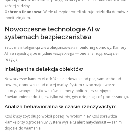
każdej rodziny.
Ochrona finansowa:
Wiele ubezpieczycieli oferuje zniżki dla domów z
monitoringiem.
Nowoczesne technologie AI w
systemach bezpieczeństwa
Sztuczna inteligencja zrewolucjonizowała monitoring domowy. Kamery
AI nie rejestrują bezmyślnie wszystkiego — one analizują, uczą się i
reagują.
Inteligentna detekcja obiektów
Nowoczesne kamery AI odróżniają człowieka od psa, samochód od
roweru, domownika od obcej osoby. System rozpoznaje twarze
autoryzowanych użytkowników i numery tablic rejestracyjnych.
Powiadomienie dostajesz tylko wtedy, gdy dzieje się coś podejrzanego.
Analiza behawioralna w czasie rzeczywistym
Ktoś krąży zbyt długo wokół posesji w Wołominie? Ktoś sprawdza
klamkę przy ogrodzeniu? System wyśle Ci alert natychmiast — zanim
dojdzie do włamania.