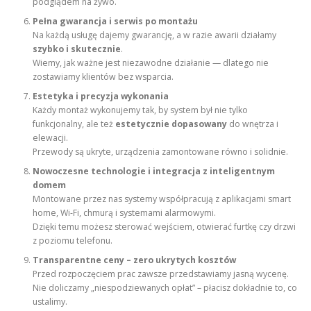
podglądem na żywo.
Pełna gwarancja i serwis po montażu
Na każdą usługę dajemy gwarancję, a w razie awarii działamy
szybko i skutecznie
.
Wiemy, jak ważne jest niezawodne działanie — dlatego nie
zostawiamy klientów bez wsparcia.
Estetyka i precyzja wykonania
Każdy montaż wykonujemy tak, by system był nie tylko
funkcjonalny, ale też
estetycznie dopasowany
do wnętrza i
elewacji.
Przewody są ukryte, urządzenia zamontowane równo i solidnie.
Nowoczesne technologie i integracja z inteligentnym
domem
Montowane przez nas systemy współpracują z aplikacjami smart
home, Wi-Fi, chmurą i systemami alarmowymi.
Dzięki temu możesz sterować wejściem, otwierać furtkę czy drzwi
z poziomu telefonu.
Transparentne ceny – zero ukrytych kosztów
Przed rozpoczęciem prac zawsze przedstawiamy jasną wycenę.
Nie doliczamy „niespodziewanych opłat” – płacisz dokładnie to, co
ustalimy.