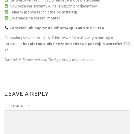
Certyfikowani technicy z wieloletnim doświadczeniem
Nowoczesne systemy AI najlepszych producentów
Pełne wsparcie techniczne po instalacji
Gwarancja na sprzęt i montaż
Zadzwoń lub napisz na WhatsApp: +48 570 933 114
Skontaktuj się z nami już dziś! Pierwsze 10 osób w tym miesiącu
otrzymuje
bezpłatny audyt bezpieczeństwa posesji o wartości 300
zł
.
Nie czekaj. Bezpieczeństwo Twojej rodziny jest bezcenne.
LEAVE A REPLY
COMMENT
*