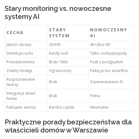
Stary monitoring vs. nowoczesne
systemy AI
STARY
NOWOCZESNY
CECHA
SYSTEM
AI
Jakość obrazu
SD/HD
4K Ultra HD
Detekcja ruchu
Każdy ruch
Tylko osoby/pojazdy
Powiadomienia
Brak / SMS
Push z podglądem
Zdalny dostęp
Ograniczony
Pełny przez smartfon
Rozpoznawanie
Brak
Zaawansowane AI
twarzy
Integracja smart
Brak
Pełna
home
Fałszywe alarmy
Bardzo częste
Minimalne
Praktyczne porady bezpieczeństwa dla
właścicieli domów w Warszawie