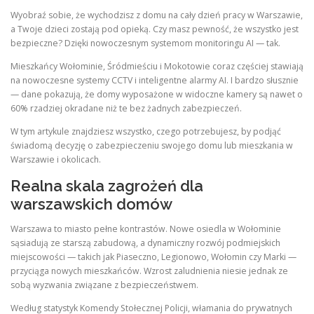
Wyobraź sobie, że wychodzisz z domu na cały dzień pracy w Warszawie,
a Twoje dzieci zostają pod opieką. Czy masz pewność, że wszystko jest
bezpieczne? Dzięki nowoczesnym systemom monitoringu AI — tak.
Mieszkańcy Wołominie, Śródmieściu i Mokotowie coraz częściej stawiają
na nowoczesne systemy CCTV i inteligentne alarmy AI. I bardzo słusznie
— dane pokazują, że domy wyposażone w widoczne kamery są nawet o
60% rzadziej okradane niż te bez żadnych zabezpieczeń.
W tym artykule znajdziesz wszystko, czego potrzebujesz, by podjąć
świadomą decyzję o zabezpieczeniu swojego domu lub mieszkania w
Warszawie i okolicach.
Realna skala zagrożeń dla
warszawskich domów
Warszawa to miasto pełne kontrastów. Nowe osiedla w Wołominie
sąsiadują ze starszą zabudową, a dynamiczny rozwój podmiejskich
miejscowości — takich jak Piaseczno, Legionowo, Wołomin czy Marki —
przyciąga nowych mieszkańców. Wzrost zaludnienia niesie jednak ze
sobą wyzwania związane z bezpieczeństwem.
Według statystyk Komendy Stołecznej Policji, włamania do prywatnych