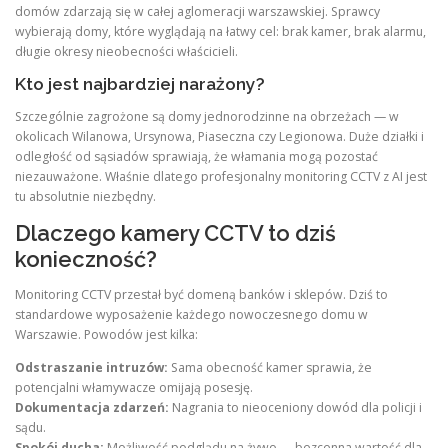
domów zdarzają się w całej aglomeracji warszawskiej. Sprawcy
wybierają domy, które wyglądają na łatwy cel: brak kamer, brak alarmu,
długie okresy nieobecności właścicieli.
Kto jest najbardziej narażony?
Szczególnie zagrożone są domy jednorodzinne na obrzeżach — w
okolicach Wilanowa, Ursynowa, Piaseczna czy Legionowa. Duże działki i
odległość od sąsiadów sprawiają, że włamania mogą pozostać
niezauważone. Właśnie dlatego profesjonalny monitoring CCTV z AI jest
tu absolutnie niezbędny.
Dlaczego kamery CCTV to dziś
konieczność?
Monitoring CCTV przestał być domeną banków i sklepów. Dziś to
standardowe wyposażenie każdego nowoczesnego domu w
Warszawie. Powodów jest kilka:
Odstraszanie intruzów:
Sama obecność kamer sprawia, że
potencjalni włamywacze omijają posesję.
Dokumentacja zdarzeń:
Nagrania to nieoceniony dowód dla policji i
sądu.
Spokój ducha:
Możliwość podglądu na żywo — bezcenna wartość dla