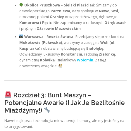
Okolice Pruszkowa – Sielski Pierścień:
Śmigamy do
deweloperskiego
Parzniewa
, oazy spokoju w
Nowej Wsi
,
otoczonej polami
Granicy
oraz prestiżowego, dębowego
Komorowa i Pęcic
. Nie zapominamy o radosnych
Otrębusach
i prężnym
Ożarowie Mazowieckim
.
Warszawa i Reszta Świata:
Przebijamy się przez korki na
Mokotowie (Puławska)
, walczymy o zasięg na
Woli (ul.
Kasprzaka)
i obstawiamy budującą się
Białołękę
.
Odwiedzamy luksusowy
Konstancin
, radosną
Zielonkę
,
dynamiczną
Kobyłkę
i sielankowy
Wołomin
. Zasięg
dowieziemy wszędzie!
Rozdział 3: Bunt Maszyn –
Potencjalne Awarie (I Jak Je Bezlitośnie
Miażdżymy!)
Nawet najlepsza technologia miewa swoje humory, ale my jesteśmy na
to przygotowani: