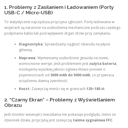
1. Problemy z Zasilaniem i Ładowaniem (Porty
USB-C / Micro-USB)
To statystycznie najczęstsza przyczyna zgłoszeń. Porty ładowania w
wizjerach są narażone na uszkodzenia mechaniczne podczas częstego
podpinania kabla lub pod wpływem drgań drzwi przy zamykaniu.
Diagnostyka:
Sprawdzamy ciągłość obwodu na płycie
głównej.
Naprawa:
Wymieniamy uszkodzone gniazda na nowe,
wzmocnione wersje. Jeśli problemem jest
zużyta bateria
,
montujemy wysokiej jakości ogniwa litowo-jonowe o
pojemnościach od
3000 mAh do 5000 mAh
, co przywraca
urządzeniu dawną żywotność.
Koszt:
Zazwyczaj mieści się w granicach
120–180 zł
.
2. “Czarny Ekran” – Problemy z Wyświetlaniem
Obrazu
Jeśli monitor wewnątrz mieszkania nie pokazuje podglądu, mimo że
dzwonek działa, przyczyną jest zazwyczaj
taśma sygnałowa FFC
.