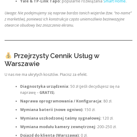
Yale & TP-Link Tapo:
popularne rozwiązania
Smart Home
.
Uwaga: Nie podejmujemy się napraw bardzo tanich wizjerów (tzw. “no-name”
z marketów), ponieważ ich konstrukcja często uniemożliwia bezinwazyjne
otwarcie obudowy bez zniszczenia ekranu.
Przejrzysty Cennik Usług w
Warszawie
U nas nie ma ukrytych kosztów. Płacisz za efekt.
Diagnostyka urządzenia:
50 zł (jeśli decydujesz się na
naprawę –
GRATIS
).
Naprawa oprogramowania / Konfiguracja:
80 zł.
Wymiana baterii (nowe ogniwo):
150 zł.
Wymiana uszkodzonej taśmy sygnałowej:
120 zł.
Wymiana modułu kamery zewnętrznej:
200–250 zł.
Dojazd do klienta (Warszawa):
0 zł.