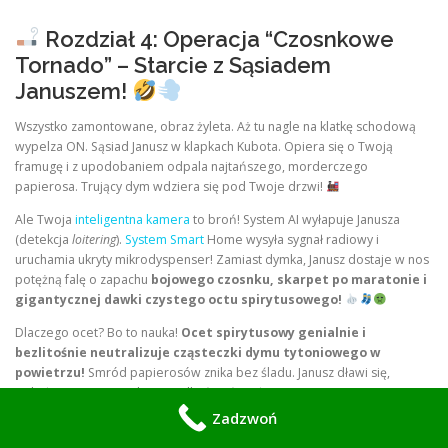
Rozdział 4: Operacja “Czosnkowe
Tornado” – Starcie z Sąsiadem
Januszem!
Wszystko zamontowane, obraz żyleta. Aż tu nagle na klatkę schodową
wypelza ON. Sąsiad Janusz w klapkach Kubota. Opiera się o Twoją
framugę i z upodobaniem odpala najtańszego, morderczego
papierosa. Trujący dym wdziera się pod Twoje drzwi!
Ale Twoja
inteligentna kamera
to broń! System AI wyłapuje Janusza
(detekcja
loitering
).
System Smart
Home wysyła sygnał radiowy i
uruchamia ukryty mikrodyspenser! Zamiast dymka, Janusz dostaje w nos
potężną falę o zapachu
bojowego czosnku, skarpet po maratonie i
gigantycznej dawki czystego octu spirytusowego!
Dlaczego ocet? Bo to nauka!
Ocet spirytusowy genialnie i
bezlitośnie neutralizuje cząsteczki dymu tytoniowego w
powietrzu!
Smród papierosów znika bez śladu. Janusz dławi się,
wybałusza oczy i ucieka z prędkością światła, a Ty masz nagranie z jego
ewakuacji w 4K. Szach-mat!
Zadzwoń