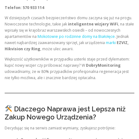
Telefon: 570 933 114
W dzisiejszych czasach bezpieczeństwo domu zaczyna się już na progu.
Nowoczesne technologie, takie jak
inteligentne wizjery WiFi
, na stałe
wpisały się w krajobraz warszawskich osiedli – od nowoczesnych
apartamentów na
Mokotowie po rodzinne domy na Białołęce
. Jednak
nawet najbardziej zaawansowany sprzęt, jak urządzenia
marki
EZVIZ,
Hikvision czy Ring
, może ulec awarii.
Większość użytkowników w przypadku usterki staje przed dylematem:
kupić nowy wizjer czy próbować naprawy? W
DobryMonitoring
udowadniamy, że w 80% przypadków profesjonalna regeneracja jest
nie tylko możliwa, ale i znacznie bardziej opłacalna.
Dlaczego Naprawa jest Lepsza niż
Zakup Nowego Urządzenia?
Decydując się na serwis zamiast wymiany, zyskujesz potrójnie: