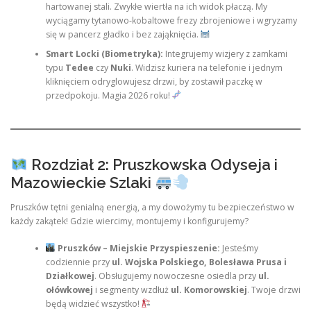
hartowanej stali. Zwykłe wiertła na ich widok płaczą. My
wyciągamy tytanowo-kobaltowe frezy zbrojeniowe i wgryzamy
się w pancerz gładko i bez zająknięcia.
Smart Locki (Biometryka):
Integrujemy wizjery z zamkami
typu
Tedee
czy
Nuki
. Widzisz kuriera na telefonie i jednym
kliknięciem odryglowujesz drzwi, by zostawił paczkę w
przedpokoju. Magia 2026 roku!
Rozdział 2: Pruszkowska Odyseja i
Mazowieckie Szlaki
Pruszków tętni genialną energią, a my dowożymy tu bezpieczeństwo w
każdy zakątek! Gdzie wiercimy, montujemy i konfigurujemy?
Pruszków – Miejskie Przyspieszenie:
Jesteśmy
codziennie przy
ul. Wojska Polskiego, Bolesława Prusa i
Działkowej
. Obsługujemy nowoczesne osiedla przy
ul.
ołówkowej
i segmenty wzdłuż
ul. Komorowskiej
. Twoje drzwi
będą widzieć wszystko!