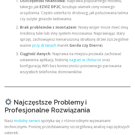
Oszczędność finansowa:
Naprawa popularnego modelu,
takiego jak
EZVIZ DP2C
, kosztuje ułamek ceny nowego
urządzenia. Często usterka to drobiazg, jak poluzowana taśma
czy zużyte gniazdo ładowania.
Brak problemów z montażem:
Nowy wizjer może mieć inną
średnicę tulei lub inny system mocowania. Naprawiając stary
sprzęt, zachowujesz nienaruszoną strukturę drzwi (szczególnie
ważne
przy drzwiach
marek
Gerda czy Dierre
).
Ciągłość danych:
Naprawa na miejscu pozwala zachować
ustawienia aplikacji, historię
nagrań w chmurze
oraz
konfigurację WiFi bez konieczności ponownego parowania
wszystkich telefonów domowników.
Najczęstsze Problemy i
Profesjonalne Rozwiązania
Nasz
mobilny serwis
spotyka się z różnorodnymi wyzwaniami
technicznymi. Poniżej przedstawiamy szczegółową analizę najczęstszych
usterek: