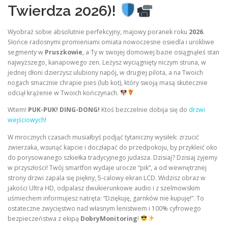
Twierdza 2026)!
Wyobraź sobie absolutnie perfekcyjny, majowy poranek roku
2026
.
Słońce radosnymi promieniami omiata nowoczesne osiedla i urokliwe
segmenty w
Pruszkowie
, a Ty w swojej domowej bazie osiągnąłeś stan
najwyższego, kanapowego zen. Leżysz wyciągnięty niczym struna, w
jednej dłoni dzierżysz ulubiony napój, w drugiej pilota, a na Twoich
nogach smacznie chrapie pies (lub kot), który swoją masą skutecznie
odciął krążenie w Twoich kończynach.
Wtem!
PUK-PUK! DING-DONG!
Ktoś bezczelnie dobija się do
drzwi
wejściowych
!
W mrocznych czasach musiałbyś podjąć tytaniczny wysiłek: zrzucić
zwierzaka, wsunąć kapcie i doczłapać do przedpokoju, by przykleić oko
do porysowanego szkiełka tradycyjnego judasza. Dzisiaj? Dzisiaj żyjemy
w przyszłości! Twój smartfon wydaje urocze “pik”, a od wewnętrznej
strony drzwi zapala się piękny, 5-calowy ekran LCD. Widzisz obraz w
jakości Ultra HD, odpalasz dwukierunkowe audio i z szelmowskim
uśmiechem informujesz natręta: “Dziękuję, garnków nie kupuję!”. To
ostateczne zwycięstwo nad własnym lenistwem i 100% cyfrowego
bezpieczeństwa z ekipą
DobryMonitoring
!