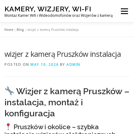
Skip
KAMERY, WIZJERY, WI-FI
to
Menu
content
Montaż Kamer Wifi i Wideodomofonów oraz Wizjerów z kamerą
Home
»
Blog
»
wizjer z kamerą Pruszków instalacja
GŁÓWNA
MONTAŻ KAMER WIFI W WARSZAWA
wizjer z kamerą Pruszków instalacja
MONTAŻ WIDEDOMOFONÓW
POSTED ON
MAY 10, 2026
BY
ADMIN
MONTAŻU WIZJERÓW Z KAMERĄ
BLOG
Wizjer z kamerą Pruszków –
EN
instalacja, montaż i
KONTAKT
konfiguracja
Pruszków i okolice – szybka