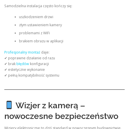
Samodzielna instalacja często kończy się:
uszkodzeniem drzwi
złym ustawieniem kamery
problemami z WiFi
brakiem obrazu w aplikacji
Profesjonalny montaż
daje:
✔ poprawne działanie od razu
✔ brak
błędów
konfiguracji
✔ estetyczne wykonanie
✔ pełną kompatybilność systemu
Wizjer z kamerą –
nowoczesne bezpieczeństwo
Wizjery elektroniczne to dziś standard w nowoczesnym budownictwie.