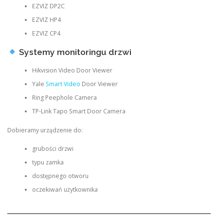
EZVIZ DP2C
EZVIZ HP4
EZVIZ CP4
Systemy monitoringu drzwi
Hikvision Video Door Viewer
Yale
Smart Video
Door Viewer
Ring Peephole Camera
TP-Link Tapo Smart Door Camera
Dobieramy urządzenie do:
grubości drzwi
typu zamka
dostępnego otworu
oczekiwań użytkownika