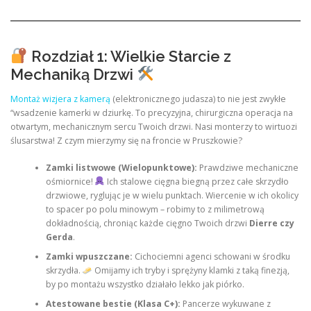
Rozdział 1: Wielkie Starcie z
Mechaniką Drzwi
Montaż wizjera z kamerą
(elektronicznego judasza) to nie jest zwykłe
“wsadzenie kamerki w dziurkę. To precyzyjna, chirurgiczna operacja na
otwartym, mechanicznym sercu Twoich drzwi. Nasi monterzy to wirtuozi
ślusarstwa! Z czym mierzymy się na froncie w Pruszkowie?
Zamki listwowe (Wielopunktowe):
Prawdziwe mechaniczne
ośmiornice!
Ich stalowe cięgna biegną przez całe skrzydło
drzwiowe, ryglując je w wielu punktach. Wiercenie w ich okolicy
to spacer po polu minowym – robimy to z milimetrową
dokładnością, chroniąc każde cięgno Twoich drzwi
Dierre czy
Gerda
.
Zamki wpuszczane:
Cichociemni agenci schowani w środku
skrzydła.
Omijamy ich tryby i sprężyny klamki z taką finezją,
by po montażu wszystko działało lekko jak piórko.
Atestowane bestie (Klasa C+):
Pancerze wykuwane z