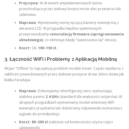
Przyczyna:
W drzwiach antywłamaniowych taśma
przechodząca przez stalowy korpus może ulec przetarciu lub
załamaniu.
Naprawa:
Wymieniamy taśmę łączącą kamerę zewnętrzną z
ekranem LCD. W przypadku błędów systemowych
przeprowadzamy
reinstalację firmware (oprogramowania
układowego)
, co eliminuje błędy “zawieszania się” obrazu.
Koszt:
Ok.
100–150 zł
.
3. Łączność WiFi i Problemy z Aplikacją Mobilną
Wizjer “Offline” to najczęstszy problem modeli Smart. Często wynika to z
zakłóceń powodowanych przez stalowe poszycie drzwi, które działa jak
klatka Faradaya.
Naprawa:
Dokonujemy rekonfiguracji sieci, wymuszając
stabilne pasmo
2.4 GHz
(standard dla większości wizjerów). W
skrajnych przypadkach wymieniamy moduł antenowy WiFi
wewnątrz urządzenia lub dobieramy odpowiedni wzmacniacz
sygnału do przedpokoju.
Koszt:
80–200 zł
(zależnie od konieczności użycia części
zamiennych).