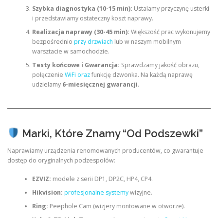
Szybka diagnostyka (10-15 min):
Ustalamy przyczynę usterki
i przedstawiamy ostateczny koszt naprawy.
Realizacja naprawy (30-45 min):
Większość prac wykonujemy
bezpośrednio
przy drzwiach
lub w naszym mobilnym
warsztacie w samochodzie.
Testy końcowe i Gwarancja:
Sprawdzamy jakość obrazu,
połączenie
WiFi oraz
funkcję dzwonka. Na każdą naprawę
udzielamy
6-miesięcznej gwarancji
.
Marki, Które Znamy “Od Podszewki”
Naprawiamy urządzenia renomowanych producentów, co gwarantuje
dostęp do oryginalnych podzespołów:
EZVIZ:
modele z serii DP1, DP2C, HP4, CP4.
Hikvision:
profesjonalne systemy
wizyjne.
Ring:
Peephole Cam (wizjery montowane w otworze).