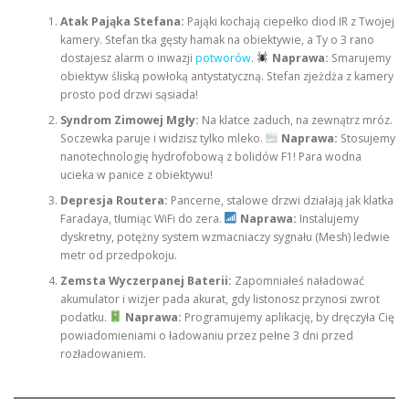
Atak Pająka Stefana:
Pająki kochają ciepełko diod IR z Twojej
kamery. Stefan tka gęsty hamak na obiektywie, a Ty o 3 rano
dostajesz alarm o inwazji
potworów
.
Naprawa:
Smarujemy
obiektyw śliską powłoką antystatyczną. Stefan zjeżdża z kamery
prosto pod drzwi sąsiada!
Syndrom Zimowej Mgły:
Na klatce zaduch, na zewnątrz mróz.
Soczewka paruje i widzisz tylko mleko.
Naprawa:
Stosujemy
nanotechnologię hydrofobową z bolidów F1! Para wodna
ucieka w panice z obiektywu!
Depresja Routera:
Pancerne, stalowe drzwi działają jak klatka
Faradaya, tłumiąc WiFi do zera.
Naprawa:
Instalujemy
dyskretny, potężny system wzmacniaczy sygnału (Mesh) ledwie
metr od przedpokoju.
Zemsta Wyczerpanej Baterii:
Zapomniałeś naładować
akumulator i wizjer pada akurat, gdy listonosz przynosi zwrot
podatku.
Naprawa:
Programujemy aplikację, by dręczyła Cię
powiadomieniami o ładowaniu przez pełne 3 dni przed
rozładowaniem.