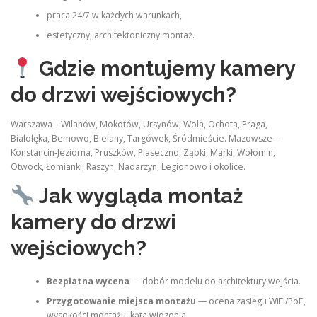
praca 24/7 w każdych warunkach,
estetyczny, architektoniczny montaż.
Gdzie montujemy kamery
do drzwi wejściowych?
Warszawa – Wilanów, Mokotów, Ursynów, Wola, Ochota, Praga,
Białołęka, Bemowo, Bielany, Targówek, Śródmieście. Mazowsze –
Konstancin‑Jeziorna, Pruszków, Piaseczno, Ząbki, Marki, Wołomin,
Otwock, Łomianki, Raszyn, Nadarzyn, Legionowo i okolice.
Jak wygląda montaż
kamery do drzwi
wejściowych?
Bezpłatna wycena
— dobór modelu do architektury wejścia.
Przygotowanie miejsca montażu
— ocena zasięgu WiFi/PoE,
wysokości montażu, kąta widzenia.