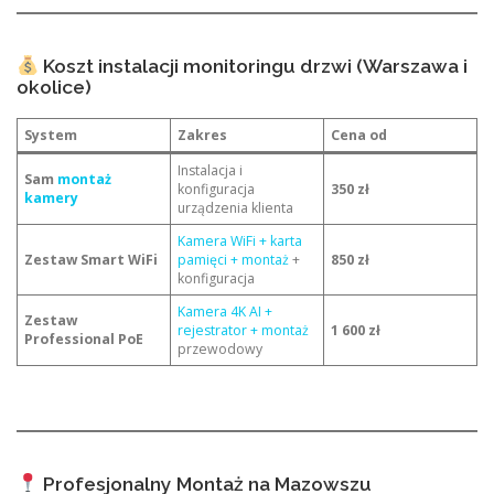
Koszt instalacji monitoringu drzwi (Warszawa i
okolice)
System
Zakres
Cena od
Instalacja i
Sam
montaż
konfiguracja
350 zł
kamery
urządzenia klienta
Kamera WiFi + karta
Zestaw Smart WiFi
pamięci + montaż
+
850 zł
konfiguracja
Kamera 4K AI +
Zestaw
rejestrator + montaż
1 600 zł
Professional PoE
przewodowy
Profesjonalny Montaż na Mazowszu