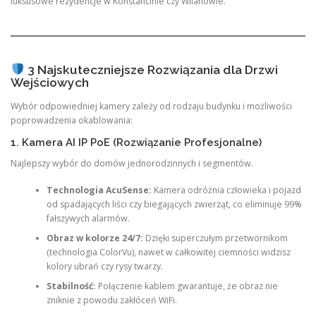
luksusowe rezydencje w Konstancinie czy Wilanowie.
3 Najskuteczniejsze Rozwiązania dla Drzwi
Wejściowych
Wybór odpowiedniej kamery zależy od rodzaju budynku i możliwości
poprowadzenia okablowania:
1. Kamera AI IP PoE (Rozwiązanie Profesjonalne)
Najlepszy wybór do domów jednorodzinnych i segmentów.
Technologia AcuSense:
Kamera odróżnia człowieka i pojazd
od spadających liści czy biegających zwierząt, co eliminuje 99%
fałszywych alarmów.
Obraz w kolorze 24/7:
Dzięki superczułym przetwornikom
(technologia ColorVu), nawet w całkowitej ciemności widzisz
kolory ubrań czy rysy twarzy.
Stabilność:
Połączenie kablem gwarantuje, że obraz nie
zniknie z powodu zakłóceń WiFi.