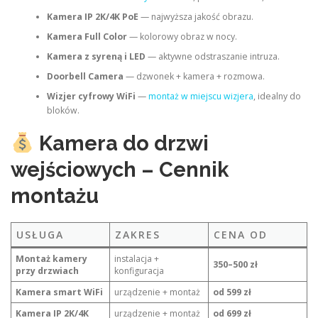
Kamera IP 2K/4K PoE
— najwyższa jakość obrazu.
Kamera Full Color
— kolorowy obraz w nocy.
Kamera z syreną i LED
— aktywne odstraszanie intruza.
Doorbell Camera
— dzwonek + kamera + rozmowa.
Wizjer cyfrowy WiFi
—
montaż w miejscu wizjera
, idealny do
bloków.
Kamera do drzwi
wejściowych – Cennik
montażu
USŁUGA
ZAKRES
CENA OD
Montaż kamery
instalacja +
350–500 zł
przy drzwiach
konfiguracja
Kamera smart WiFi
urządzenie + montaż
od 599 zł
Kamera IP 2K/4K
urządzenie + montaż
od 699 zł