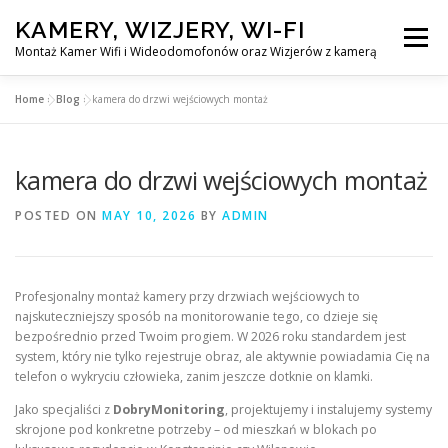
Skip
KAMERY, WIZJERY, WI-FI
to
Menu
content
Montaż Kamer Wifi i Wideodomofonów oraz Wizjerów z kamerą
Home
»
Blog
»
kamera do drzwi wejściowych montaż
GŁÓWNA
MONTAŻ KAMER WIFI W WARSZAWA
kamera do drzwi wejściowych montaż
MONTAŻ WIDEDOMOFONÓW
POSTED ON
MAY 10, 2026
BY
ADMIN
MONTAŻU WIZJERÓW Z KAMERĄ
BLOG
Profesjonalny montaż kamery przy drzwiach wejściowych to
najskuteczniejszy sposób na monitorowanie tego, co dzieje się
EN
bezpośrednio przed Twoim progiem. W 2026 roku standardem jest
KONTAKT
system, który nie tylko rejestruje obraz, ale aktywnie powiadamia Cię na
telefon o wykryciu człowieka, zanim jeszcze dotknie on klamki.
Jako specjaliści z
DobryMonitoring
, projektujemy i instalujemy systemy
skrojone pod konkretne potrzeby – od mieszkań w blokach po