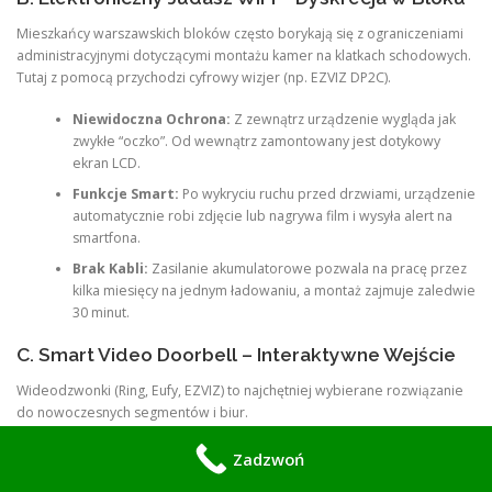
Mieszkańcy warszawskich bloków często borykają się z ograniczeniami
administracyjnymi dotyczącymi montażu kamer na klatkach schodowych.
Tutaj z pomocą przychodzi cyfrowy wizjer (np. EZVIZ DP2C).
Niewidoczna Ochrona:
Z zewnątrz urządzenie wygląda jak
zwykłe “oczko”. Od wewnątrz zamontowany jest dotykowy
ekran LCD.
Funkcje Smart:
Po wykryciu ruchu przed drzwiami, urządzenie
automatycznie robi zdjęcie lub nagrywa film i wysyła alert na
smartfona.
Brak Kabli:
Zasilanie akumulatorowe pozwala na pracę przez
kilka miesięcy na jednym ładowaniu, a montaż zajmuje zaledwie
30 minut.
C. Smart Video Doorbell – Interaktywne Wejście
Wideodzwonki (Ring, Eufy, EZVIZ) to najchętniej wybierane rozwiązanie
do nowoczesnych segmentów i biur.
Dwukierunkowe Audio:
Możesz porozmawiać z kurierem
Zadzwoń
przez telefon, siedząc na spotkaniu w biurze.