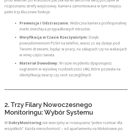
prób włamań po kradzieże paczek kurierskich) ma swój początek w
rozpoznaniu strefy wejściowej. Kamera zamontowana w tym miejscu
pełni trzy kluczowe funkcje:
Prewencja i Odstraszanie:
Widoczna kamera profesjonalnej
marki zniechęca przypadkowych intruzów.
Weryfikacja w Czasie Rzeczywistym:
Dzięki
powiadomieniom PUSH na telefon, wiesz co się dzieje pod
Twoimi drzwiami, będąc w pracy, na zakupach czy na wakacjach
w innej części świata.
Materiał Dowodowy:
W razie incydentu dysponujesz
nagraniem w wysokiej rozdzielczości (4K), które pozwala na
identyfikację twarzy czy cech szczególnych.
2. Trzy Filary Nowoczesnego
Monitoringu: Wybór Systemu
W
DobryMonitoring
nie wierzymy w rozwiązania “jeden rozmiar dla
wszystkich”. Każda nieruchomość – od apartamentu na Mokotowie po