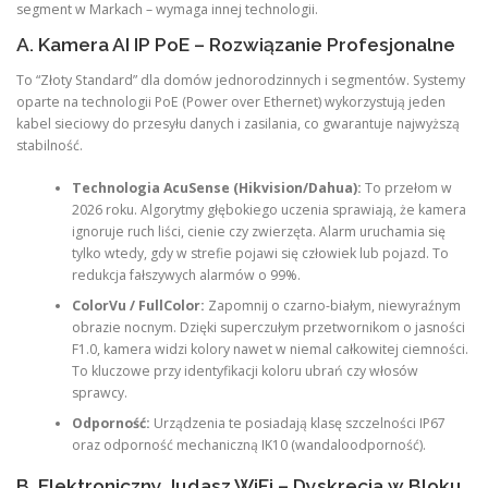
segment w Markach – wymaga innej technologii.
A. Kamera AI IP PoE – Rozwiązanie Profesjonalne
To “Złoty Standard” dla domów jednorodzinnych i segmentów. Systemy
oparte na technologii PoE (Power over Ethernet) wykorzystują jeden
kabel sieciowy do przesyłu danych i zasilania, co gwarantuje najwyższą
stabilność.
Technologia AcuSense (Hikvision/Dahua):
To przełom w
2026 roku. Algorytmy głębokiego uczenia sprawiają, że kamera
ignoruje ruch liści, cienie czy zwierzęta. Alarm uruchamia się
tylko wtedy, gdy w strefie pojawi się człowiek lub pojazd. To
redukcja fałszywych alarmów o 99%.
ColorVu / FullColor:
Zapomnij o czarno-białym, niewyraźnym
obrazie nocnym. Dzięki superczułym przetwornikom o jasności
F1.0, kamera widzi kolory nawet w niemal całkowitej ciemności.
To kluczowe przy identyfikacji koloru ubrań czy włosów
sprawcy.
Odporność:
Urządzenia te posiadają klasę szczelności IP67
oraz odporność mechaniczną IK10 (wandaloodporność).
B. Elektroniczny Judasz WiFi – Dyskrecja w Bloku