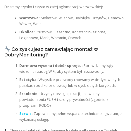
Działamy szybko i czysto w całej aglomeracji warszawskiej:
Warszawa:
Mokotów, Wilanów, Białołęka, Ursynów, Bemowo,
Wawer, Wola.
Okolice:
Pruszków, Piaseczno, Konstancin-Jeziorna,
Legionowo, Marki, Wołomin, Otwock.
Co zyskujesz zamawiając montaż w
DobryMonitoring?
Darmowa wycena i dobór sprzętu:
Sprawdzamy kąty
widzenia i zasięg WiFi, aby system był niezawodny.
Estetyka:
Wszystkie przewody chowamy w dedykowanych
puszkach pod kolor elewacji lub w dyskretnych korytkach.
Szkolenie:
Uczymy obsługi aplikacji, ustawiamy
powiadomienia PUSH i strefy prywatności (zgodnie z
przepisami RODO).
Serwis
:
Zapewniamy pełne wsparcie techniczne i gwarancję na
wykonaną usługę.
Chcesz wiedzieć, jaka kamera będzie najlepsza do Twoich