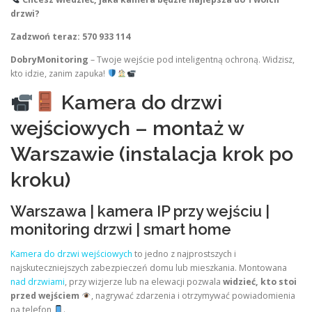
drzwi?
Zadzwoń teraz: 570 933 114
DobryMonitoring
– Twoje wejście pod inteligentną ochroną. Widzisz,
kto idzie, zanim zapuka!
Kamera do drzwi
wejściowych – montaż w
Warszawie (instalacja krok po
kroku)
Warszawa | kamera IP przy wejściu |
monitoring drzwi | smart home
Kamera do drzwi wejściowych
to jedno z najprostszych i
najskuteczniejszych zabezpieczeń domu lub mieszkania. Montowana
nad drzwiami
, przy wizjerze lub na elewacji pozwala
widzieć, kto stoi
przed wejściem
, nagrywać zdarzenia i otrzymywać powiadomienia
na telefon
.