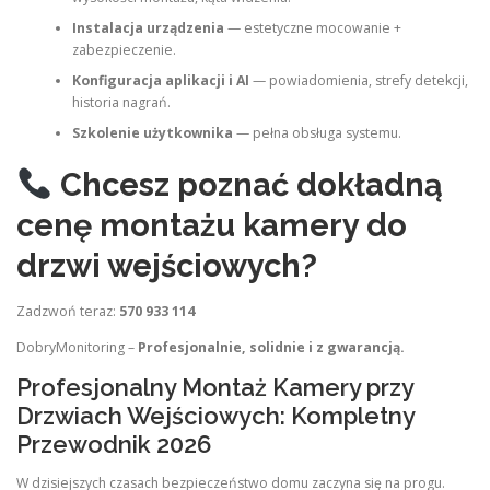
Instalacja urządzenia
— estetyczne mocowanie +
zabezpieczenie.
Konfiguracja aplikacji i AI
— powiadomienia, strefy detekcji,
historia nagrań.
Szkolenie użytkownika
— pełna obsługa systemu.
Chcesz poznać dokładną
cenę montażu kamery do
drzwi wejściowych?
Zadzwoń teraz:
570 933 114
DobryMonitoring –
Profesjonalnie, solidnie i z gwarancją.
Profesjonalny Montaż Kamery przy
Drzwiach Wejściowych: Kompletny
Przewodnik 2026
W dzisiejszych czasach bezpieczeństwo domu zaczyna się na progu.