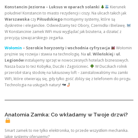
Konstancin-Jeziorna – Luksus w oparach solanki
Kierunek
południe! Konstancin to miasto rezydencji i ciszy. Na ulicach takich jak
Warszawska
czy
Piłsudskiego
montujemy systemy, które są
dyskretne i eleganckie. Odwiedzamy też Obory, Czernidła i Bielawę.
W Konstancinie zamek WiFi musi wyglądać jak biżuteria, a działać z
precyzją szwajcarskiego zegarka.
Wołomin
– Szerokie horyzonty i wschodnia cyfryzacja
Wołomin
prężnie się rozwija i stawia na technologię. Na
ul. Wileńskiej
i
ul.
Legionów
instalujemy sprzęt w nowoczesnych hotelach biznesowych.
Nasza baza to też Kobyłka, Duczki i Zagościniec.
W Duczkach rolnik
przerobił starą stodołę na luksusowy loft – zainstalowaliśmy mu zamki
WiFi, które otwierają się, gdy tylko gość zbliży się z telefonem do progu.
Technologia na usługach natury!
Anatomia Zamka: Co wkładamy w Twoje drzwi?
Smart zamek to nie tylko elektronika, to przede wszystkim mechanika.
Jakie systemy oferujemy?