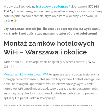
Nie zwlekaj! Wchodź na
https://wideodom.eu/
albo dzwoń:
570 933
114
!
Przyjedziemy, zamontujemy, skonfigurujemy i sprawimy, że Twój
hotel będzie najnowocześniejszym obiektem w okolicy! Zadzwoń już
dziś!
Czy zastanawiałeś się już, ile czasu zaoszczędzisz na wydawaniu
kart, gdy Twoi goście zaczną sami otwierać drzwi telefonem?
Montaż zamków hotelowych
WiFi – Warszawa i okolice
Wideodom.eu – instalacje smart hospitality & access control |
570
933 114
Montaż zamków hotelowych WiFi
to specjalistyczna usługa instalacyjna
polegająca na wdrożeniu inteligentnych systemów kontroli dostępu do
pokoi hotelowych, apartamentów i obiektów noclegowych. Zamki
hotelowe WiFi umożliwiają bezkluczowe zarządzanie dostępem gości,
automatyzację check-in oraz pełną kontrolę nad obiektem z poziomu
aplikacji lub panelu administracyjnego.
To jedno z kluczowych rozwiązań w nowoczesnym hotelarstwie i