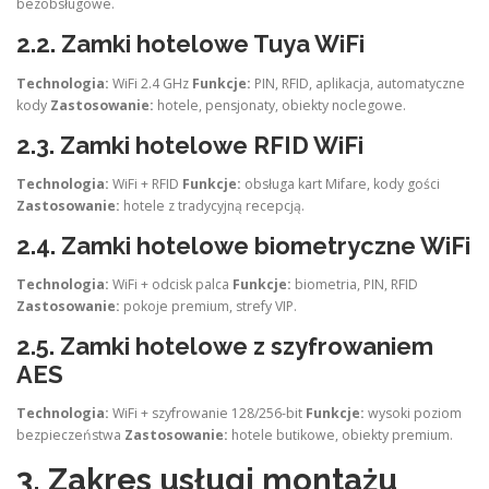
bezobsługowe.
2.2.
Zamki hotelowe Tuya WiFi
Technologia:
WiFi 2.4 GHz
Funkcje:
PIN, RFID, aplikacja, automatyczne
kody
Zastosowanie:
hotele, pensjonaty, obiekty noclegowe.
2.3.
Zamki hotelowe RFID WiFi
Technologia:
WiFi + RFID
Funkcje:
obsługa kart Mifare, kody gości
Zastosowanie:
hotele z tradycyjną recepcją.
2.4.
Zamki hotelowe biometryczne WiFi
Technologia:
WiFi + odcisk palca
Funkcje:
biometria, PIN, RFID
Zastosowanie:
pokoje premium, strefy VIP.
2.5.
Zamki hotelowe z szyfrowaniem
AES
Technologia:
WiFi + szyfrowanie 128/256-bit
Funkcje:
wysoki poziom
bezpieczeństwa
Zastosowanie:
hotele butikowe, obiekty premium.
3. Zakres usługi montażu