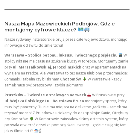
Nasza Mapa Mazowieckich Podbojów: Gdzie
montujemy cyfrowe klucze?
Nasze rydwany instalatorskie prują przez całe województwo, montując
innowacje od świtu do zmierzchu!
Warszawa – Stolica betonu, luksusu i wiecznego pośpiechu
W
stolicy nikt nie ma czasu na szukanie kluczy w torebce. Montujemy zamki
przy
ul. Marszałkowskiej
,
Jerozolimskich
oraz w apartamentach na
wynajem na Pradze. Ale Warszawa to też nasze ulubione przedmieścia:
Łomianki, Izabelin czy bliski nam
Chotomów
.
W Warszawie każdy
zamek musi być prestiżowy i szybki jak metro!
Pruszków – Twierdze o stalowych nerwach
W Pruszkowie przy
ul. Wojska Polskiego
i
ul. Bolesława Prusa
montujemy sprzęt, który
musi być pancerny. Tu nie ma miejsca na delikatne gadżety – zamek ma
trzymać mocno! Z Pruszkowa uciekamy do oaz spokoju: Kanie, Otrębusy
czy Komorów.
W Komorowie zainstalowaliśmy ostatnio system, który
pozwala otwierać drzwi za pomocą skanu twarzy – goście czują się tam
jak w filmie sci-fi!
☝