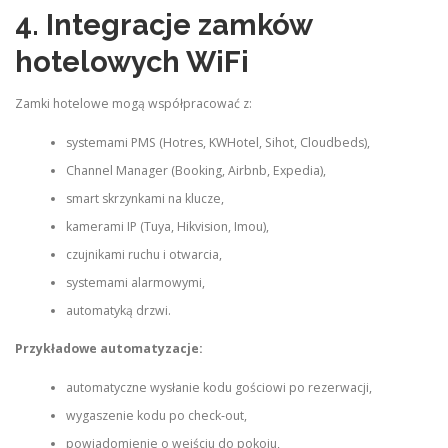
4. Integracje zamków
hotelowych WiFi
Zamki hotelowe mogą współpracować z:
systemami PMS (Hotres, KWHotel, Sihot, Cloudbeds),
Channel Manager (Booking, Airbnb, Expedia),
smart skrzynkami na klucze,
kamerami IP (Tuya, Hikvision, Imou),
czujnikami ruchu i otwarcia,
systemami alarmowymi,
automatyką drzwi.
Przykładowe automatyzacje:
automatyczne wysłanie kodu gościowi po rezerwacji,
wygaszenie kodu po check‑out,
powiadomienie o wejściu do pokoju,