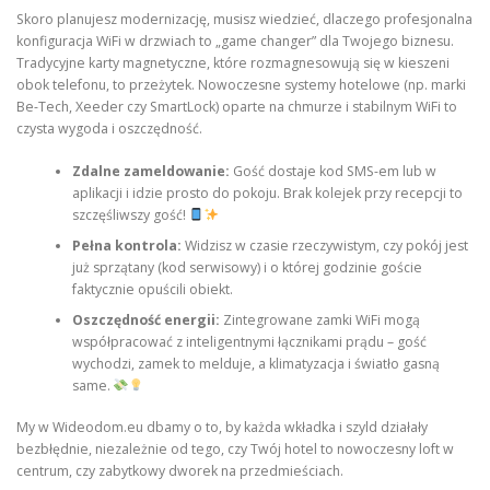
Skoro planujesz modernizację, musisz wiedzieć, dlaczego profesjonalna
konfiguracja WiFi w drzwiach to „game changer” dla Twojego biznesu.
Tradycyjne karty magnetyczne, które rozmagnesowują się w kieszeni
obok telefonu, to przeżytek. Nowoczesne systemy hotelowe (np. marki
Be-Tech, Xeeder czy SmartLock) oparte na chmurze i stabilnym WiFi to
czysta wygoda i oszczędność.
Zdalne zameldowanie:
Gość dostaje kod SMS-em lub w
aplikacji i idzie prosto do pokoju. Brak kolejek przy recepcji to
szczęśliwszy gość!
Pełna kontrola:
Widzisz w czasie rzeczywistym, czy pokój jest
już sprzątany (kod serwisowy) i o której godzinie goście
faktycznie opuścili obiekt.
Oszczędność energii:
Zintegrowane zamki WiFi mogą
współpracować z inteligentnymi łącznikami prądu – gość
wychodzi, zamek to melduje, a klimatyzacja i światło gasną
same.
My w Wideodom.eu dbamy o to, by każda wkładka i szyld działały
bezbłędnie, niezależnie od tego, czy Twój hotel to nowoczesny loft w
centrum, czy zabytkowy dworek na przedmieściach.