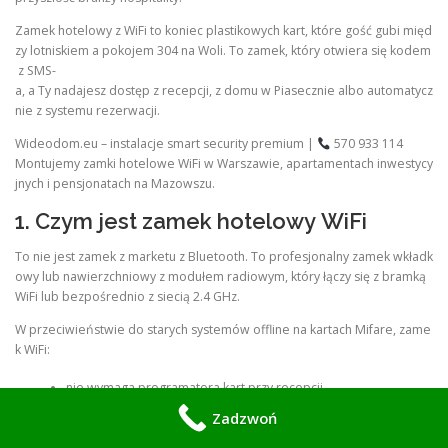
Zamek hotelowy z WiFi to koniec plastikowych kart, które gość gubi międ
zy lotniskiem a pokojem 304 na Woli. To zamek, który otwiera się kodem
z SMS-
a, a Ty nadajesz dostęp z recepcji, z domu w Piasecznie albo automatycz
nie z systemu rezerwacji.
Wideodom.eu – instalacje smart security premium |
570 933 114
Montujemy zamki hotelowe WiFi w Warszawie, apartamentach inwestycy
jnych i pensjonatach na Mazowszu.
1. Czym jest zamek hotelowy WiFi
To nie jest zamek z marketu z Bluetooth. To profesjonalny zamek wkładk
owy lub nawierzchniowy z modułem radiowym, który łączy się z bramką
WiFi lub bezpośrednio z siecią 2.4 GHz.
W przeciwieństwie do starych systemów offline na kartach Mifare, zame
k WiFi:
nie wymaga programatora kart przy recepcji,
aktualizuje listę kodów w czasie rzeczywistym,
Zadzwoń
wysyła log otwarcia do chmury,