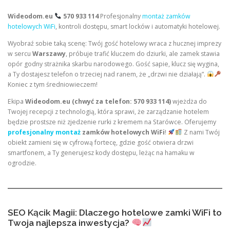
Wideodom.eu
570 933 114
Profesjonalny
montaż zamków
hotelowych WiFi
, kontroli dostępu, smart locków i automatyki hotelowej.
Wyobraź sobie taką scenę: Twój gość hotelowy wraca z hucznej imprezy
w sercu
Warszawy
, próbuje trafić kluczem do dziurki, ale zamek stawia
opór godny strażnika skarbu narodowego. Gość sapie, klucz się wygina,
a Ty dostajesz telefon o trzeciej nad ranem, że „drzwi nie działają”.
Koniec z tym średniowieczem!
Ekipa
Wideodom.eu (chwyć za telefon: 570 933 114)
wjeżdża do
Twojej recepcji z technologią, która sprawi, że zarządzanie hotelem
będzie prostsze niż zjedzenie rurki z kremem na Starówce. Oferujemy
profesjonalny montaż
zamków hotelowych WiFi
!
Z nami Twój
obiekt zamieni się w cyfrową fortecę, gdzie gość otwiera drzwi
smartfonem, a Ty generujesz kody dostępu, leżąc na hamaku w
ogrodzie.
SEO Kącik Magii: Dlaczego hotelowe zamki WiFi to
Twoja najlepsza inwestycja?