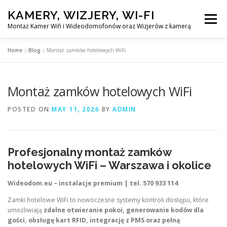
Skip
KAMERY, WIZJERY, WI-FI
to
Menu
content
Montaż Kamer Wifi i Wideodomofonów oraz Wizjerów z kamerą
Home
»
Blog
»
Montaż zamków hotelowych WiFi
GŁÓWNA
MONTAŻ KAMER WIFI W WARSZAWA
Montaż zamków hotelowych WiFi
MONTAŻ WIDEDOMOFONÓW
POSTED ON
MAY 11, 2026
BY
ADMIN
MONTAŻU WIZJERÓW Z KAMERĄ
BLOG
Profesjonalny montaż zamków
EN
hotelowych WiFi – Warszawa i okolice
KONTAKT
Wideodom.eu – instalacje premium | tel. 570 933 114
Zamki hotelowe WiFi to nowoczesne systemy kontroli dostępu, które
umożliwiają
zdalne otwieranie pokoi, generowanie kodów dla
gości, obsługę kart RFID, integrację z PMS oraz pełną