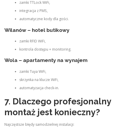
zamki TTLock WiFi,
integracja z PMS,
automatyczne kody dla gości.
Wilanów – hotel butikowy
zamki RFID WiFi,
kontrola dostępu + monitoring.
Wola – apartamenty na wynajem
zamki Tuya WiFi,
skrzynka na klucze WiFi,
automatyzacja check‑in.
7. Dlaczego profesjonalny
montaż jest konieczny?
Najczęstsze błędy samodzielnej instalacji: