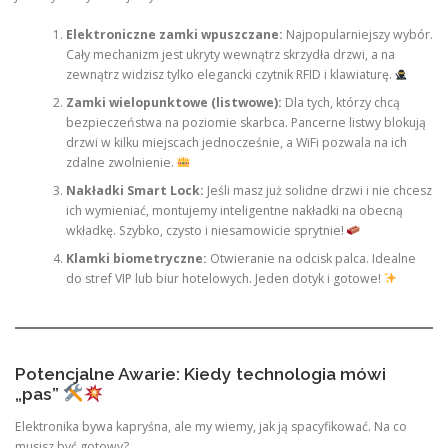
Elektroniczne zamki wpuszczane:
Najpopularniejszy wybór.
Cały mechanizm jest ukryty wewnątrz skrzydła drzwi, a na
zewnątrz widzisz tylko elegancki czytnik RFID i klawiaturę.
Zamki wielopunktowe (listwowe):
Dla tych, którzy chcą
bezpieczeństwa na poziomie skarbca. Pancerne listwy blokują
drzwi w kilku miejscach jednocześnie, a WiFi pozwala na ich
zdalne zwolnienie.
Nakładki Smart Lock:
Jeśli masz już solidne drzwi i nie chcesz
ich wymieniać, montujemy inteligentne nakładki na obecną
wkładkę. Szybko, czysto i niesamowicie sprytnie!
Klamki biometryczne:
Otwieranie na odcisk palca. Idealne
do stref VIP lub biur hotelowych. Jeden dotyk i gotowe!
Potencjalne Awarie: Kiedy technologia mówi
„pas”
Elektronika bywa kapryśna, ale my wiemy, jak ją spacyfikować. Na co
musisz być gotowy?