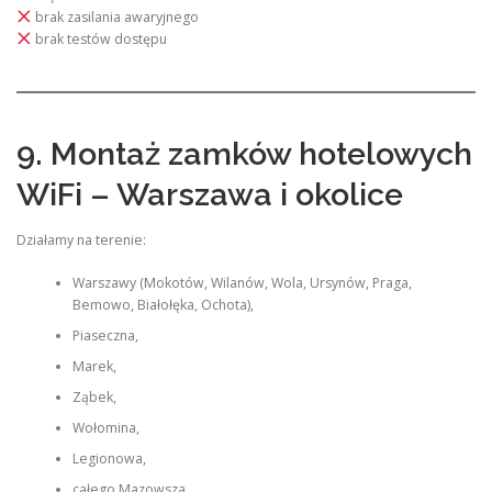
brak zasilania awaryjnego
brak testów dostępu
9. Montaż zamków hotelowych
WiFi – Warszawa i okolice
Działamy na terenie:
Warszawy (Mokotów, Wilanów, Wola, Ursynów, Praga,
Bemowo, Białołęka, Ochota),
Piaseczna,
Marek,
Ząbek,
Wołomina,
Legionowa,
całego Mazowsza.