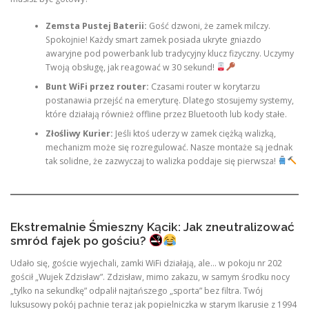
Zemsta Pustej Baterii:
Gość dzwoni, że zamek milczy.
Spokojnie! Każdy smart zamek posiada ukryte gniazdo
awaryjne pod powerbank lub tradycyjny klucz fizyczny. Uczymy
Twoją obsługę, jak reagować w 30 sekund!
Bunt WiFi przez router:
Czasami router w korytarzu
postanawia przejść na emeryturę. Dlatego stosujemy systemy,
które działają również offline przez Bluetooth lub kody stałe.
Złośliwy Kurier:
Jeśli ktoś uderzy w zamek ciężką walizką,
mechanizm może się rozregulować. Nasze montaże są jednak
tak solidne, że zazwyczaj to walizka poddaje się pierwsza!
Ekstremalnie Śmieszny Kącik: Jak zneutralizować
smród fajek po gościu?
Udało się, goście wyjechali, zamki WiFi działają, ale… w pokoju nr 202
gościł „Wujek Zdzisław”. Zdzisław, mimo zakazu, w samym środku nocy
„tylko na sekundkę” odpalił najtańszego „sporta” bez filtra. Twój
luksusowy pokój pachnie teraz jak popielniczka w starym Ikarusie z 1994