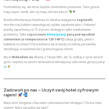
Pośmialiśmy się, ale teraz będzie śmiertelnie poważnie. Twoi goście
mają super zamki, ale czy mają zdrowe płuca?
Brudna klimatyzacja hotelowa to idealna wylęgarnia
Legionelli
,
morderczej bakterii wywołującej ciężkie zapalenie płuc! „Psikanie”
pianką zapachową za 15 zł przez obsługę to tylko maskowanie
problemu. Tylko
czyszczenie
klimatyzacji
parą pod wysokim
ciśnieniem (o temperaturze 120-140°C)
zabija grzyby, pleśń i
bakterie na śmierć! Para wdziera się w każdą szczelinę parownika,
sterylizując urządzenie bez grama trującej chemii.
My w
Wideodom.eu
dbamy o Twoje WiFi, ale Ty zadbaj o życie swoich
gości i wymuś na swoim serwisancie klimatyzacji uderzenie gorącą parą!
Zadzwoń po nas – Uczyń swój hotel cyfrowym
rajem!
Masz dość biegania z kluczami i pilnowania kart dostępu? Chcesz mieć
system, który zarządza się sam?