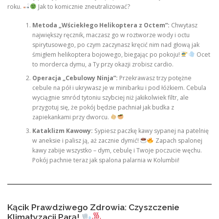
roku.
Jak to komicznie zneutralizować?
Metoda „Wściekłego Helikoptera z Octem”:
Chwytasz
największy ręcznik, maczasz go w roztworze wody i octu
spirytusowego, po czym zaczynasz kręcić nim nad głową jak
śmigłem helikoptera bojowego, biegając po pokoju!
Ocet
to morderca dymu, a Ty przy okazji zrobisz cardio.
Operacja „Cebulowy Ninja”:
Przekrawasz trzy potężne
cebule na pół i ukrywasz je w minibarku i pod łóżkiem. Cebula
wyciągnie smród tytoniu szybciej niż jakikolwiek filtr, ale
przygotuj się, że pokój będzie pachniał jak budka z
zapiekankami przy dworcu.
Kataklizm Kawowy:
Sypiesz paczkę kawy sypanej na patelnię
w aneksie i palisz ją, aż zacznie dymić!
Zapach spalonej
kawy zabije wszystko – dym, cebulę i Twoje poczucie węchu.
Pokój pachnie teraz jak spalona palarnia w Kolumbii!
Kącik Prawdziwego Zdrowia: Czyszczenie
Klimatyzacji Parą!