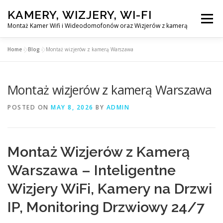
Skip
KAMERY, WIZJERY, WI-FI
to
Menu
content
Montaż Kamer Wifi i Wideodomofonów oraz Wizjerów z kamerą
Home
»
Blog
»
Montaż wizjerów z kamerą Warszawa
GŁÓWNA
MONTAŻ KAMER WIFI W WARSZAWA
Montaż wizjerów z kamerą Warszawa
MONTAŻ WIDEDOMOFONÓW
POSTED ON
MAY 8, 2026
BY
ADMIN
MONTAŻU WIZJERÓW Z KAMERĄ
BLOG
Montaż Wizjerów z Kamerą
EN
Warszawa – Inteligentne
KONTAKT
Wizjery WiFi, Kamery na Drzwi
IP, Monitoring Drzwiowy 24/7