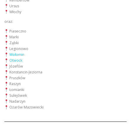
Rembertów
Ursus
Włochy
oraz:
Piaseczno
Marki
Ząbki
Legionowo
Wołomin
Otwock
Józefów
Konstancin-Jeziorna
Pruszków
Raszyn
Łomianki
Sulejówek
Nadarzyn
Ożarów Mazowiecki