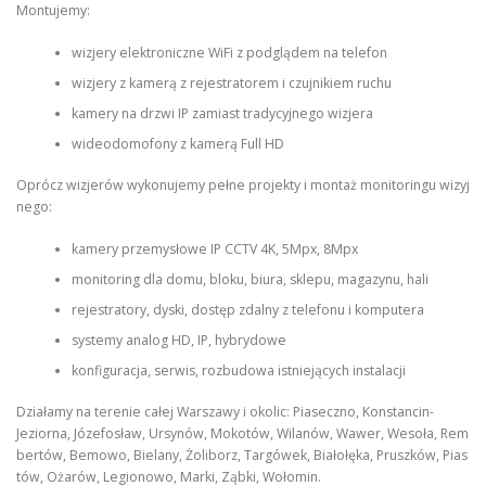
Montujemy:
wizjery elektroniczne WiFi z podglądem na telefon
wizjery z kamerą z rejestratorem i czujnikiem ruchu
kamery na drzwi IP zamiast tradycyjnego wizjera
wideodomofony z kamerą Full HD
Oprócz wizjerów wykonujemy pełne projekty i montaż monitoringu wizyj
nego:
kamery przemysłowe IP CCTV 4K, 5Mpx, 8Mpx
monitoring dla domu, bloku, biura, sklepu, magazynu, hali
rejestratory, dyski, dostęp zdalny z telefonu i komputera
systemy analog HD, IP, hybrydowe
konfiguracja, serwis, rozbudowa istniejących instalacji
Działamy na terenie całej Warszawy i okolic: Piaseczno, Konstancin-
Jeziorna, Józefosław, Ursynów, Mokotów, Wilanów, Wawer, Wesoła, Rem
bertów, Bemowo, Bielany, Żoliborz, Targówek, Białołęka, Pruszków, Pias
tów, Ożarów, Legionowo, Marki, Ząbki, Wołomin.