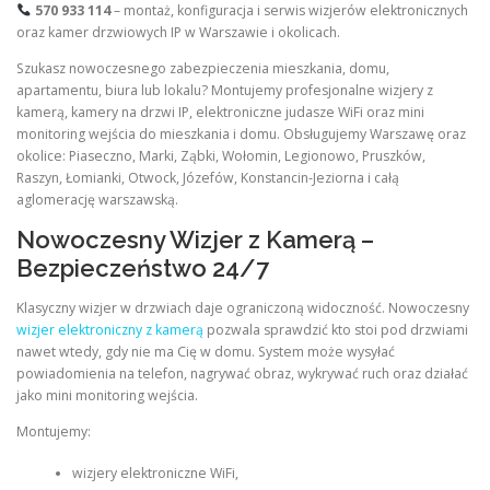
570 933 114
– montaż, konfiguracja i serwis wizjerów elektronicznych
oraz kamer drzwiowych IP w Warszawie i okolicach.
Szukasz nowoczesnego zabezpieczenia mieszkania, domu,
apartamentu, biura lub lokalu? Montujemy profesjonalne wizjery z
kamerą, kamery na drzwi IP, elektroniczne judasze WiFi oraz mini
monitoring wejścia do mieszkania i domu. Obsługujemy Warszawę oraz
okolice: Piaseczno, Marki, Ząbki, Wołomin, Legionowo, Pruszków,
Raszyn, Łomianki, Otwock, Józefów, Konstancin-Jeziorna i całą
aglomerację warszawską.
Nowoczesny Wizjer z Kamerą –
Bezpieczeństwo 24/7
Klasyczny wizjer w drzwiach daje ograniczoną widoczność. Nowoczesny
wizjer elektroniczny z kamerą
pozwala sprawdzić kto stoi pod drzwiami
nawet wtedy, gdy nie ma Cię w domu. System może wysyłać
powiadomienia na telefon, nagrywać obraz, wykrywać ruch oraz działać
jako mini monitoring wejścia.
Montujemy:
wizjery elektroniczne WiFi,