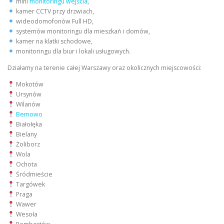
mini
monitoringu wejścia
,
kamer CCTV przy drzwiach,
wideodomofonów Full HD,
systemów monitoringu dla mieszkań i domów,
kamer na klatki schodowe,
monitoringu dla biur i lokali usługowych.
Działamy na terenie całej Warszawy oraz okolicznych miejscowości:
Mokotów
Ursynów
Wilanów
Bemowo
Białołęka
Bielany
Żoliborz
Wola
Ochota
Śródmieście
Targówek
Praga
Wawer
Wesoła