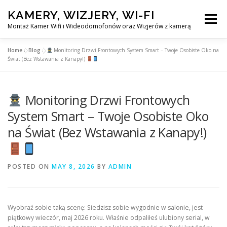
Skip
KAMERY, WIZJERY, WI-FI
to
Menu
content
Montaż Kamer Wifi i Wideodomofonów oraz Wizjerów z kamerą
Home
»
Blog
»
Monitoring Drzwi Frontowych System Smart – Twoje Osobiste Oko na
GŁÓWNA
MONTAŻ KAMER WIFI W WARSZAWA
Świat (Bez Wstawania z Kanapy!)
MONTAŻ WIDEDOMOFONÓW
Monitoring Drzwi Frontowych
System Smart – Twoje Osobiste Oko
na Świat (Bez Wstawania z Kanapy!)
MONTAŻU WIZJERÓW Z KAMERĄ
BLOG
EN
POSTED ON
MAY 8, 2026
BY
ADMIN
KONTAKT
Wyobraź sobie taką scenę: Siedzisz sobie wygodnie w salonie, jest
piątkowy wieczór, maj 2026 roku. Właśnie odpaliłeś ulubiony serial, w