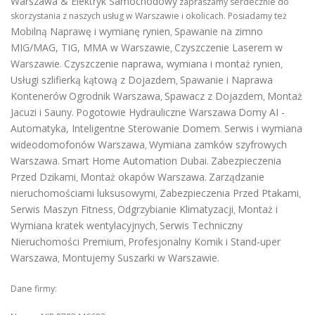
Warszawa & Elektryk Samochodowy
zapraszamy serdecznie do
skorzystania z naszych usług w Warszawie i okolicach. Posiadamy też
Mobilną Naprawę i wymianę rynien
Spawanie na zimno
,
MIG/MAG, TIG, MMA w Warszawie
Czyszczenie Laserem w
,
Warszawie
Czyszczenie naprawa, wymiana i montaż rynien
.
,
Usługi szlifierką kątową z Dojazdem
Spawanie i Naprawa
,
Kontenerów
Ogrodnik Warszawa
Spawacz z Dojazdem
Montaż
,
,
Jacuzi i Sauny
Pogotowie Hydrauliczne Warszawa
Domy AI -
.
Automatyka, Inteligentne Sterowanie Domem
Serwis i wymiana
.
wideodomofonów Warszawa
Wymiana zamków szyfrowych
,
Warszawa
Smart Home Automation Dubai
Zabezpieczenia
.
.
Przed Dzikami
Montaż okapów Warszawa
Zarządzanie
,
.
nieruchomościami luksusowymi
Zabezpieczenia Przed Ptakami
,
,
Serwis Maszyn Fitness
Odgrzybianie Klimatyzacji
Montaż i
,
,
Wymiana kratek wentylacyjnych
Serwis Techniczny
,
Nieruchomości Premium
Profesjonalny Komik i Stand-uper
,
Warszawa
Montujemy Suszarki w Warszawie
,
.
Dane firmy: