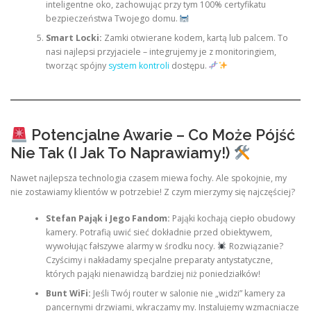
inteligentne oko, zachowując przy tym 100% certyfikatu
bezpieczeństwa Twojego domu.
Smart Locki:
Zamki otwierane kodem, kartą lub palcem. To
nasi najlepsi przyjaciele – integrujemy je z monitoringiem,
tworząc spójny
system kontroli
dostępu.
Potencjalne Awarie – Co Może Pójść
Nie Tak (I Jak To Naprawiamy!)
Nawet najlepsza technologia czasem miewa fochy. Ale spokojnie, my
nie zostawiamy klientów w potrzebie! Z czym mierzymy się najczęściej?
Stefan Pająk i Jego Fandom:
Pająki kochają ciepło obudowy
kamery. Potrafią uwić sieć dokładnie przed obiektywem,
wywołując fałszywe alarmy w środku nocy.
Rozwiązanie?
Czyścimy i nakładamy specjalne preparaty antystatyczne,
których pająki nienawidzą bardziej niż poniedziałków!
Bunt WiFi:
Jeśli Twój router w salonie nie „widzi” kamery za
pancernymi drzwiami, wkraczamy my. Instalujemy wzmacniacze