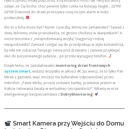
ręku trzymasz miskę popcornu, a na kolanach mości się Twój kot (który
udaje, że Cię kocha, choć pewnie tylko czeka na kolację). Nagle…
DZYŃ!
DZYŃ!
Dzwonek do drzwi przeszywa ciszę niczym alarm w łodzi
podwodnej.
Kto to u licha może być? Kurier z paczką, której nie zamawiałeś? Sąsiad z
dołu, któremu znów przeszkadza, że głośno chodzisz w skarpetkach? A
może teściowa z „niespodziewaną wizytą” (najgorszy rodzaj
niespodzianki)? Zamiast czołgać się do przedpokoju w stylu komandosa,
by nikt nie zobaczył Twojego cienia pod drzwiami, i zamiast przyklejać
oko do porysowanego judasza… po prostu wyciągasz telefon.
Dzięki temu, że zainstalowałeś
monitoring drzwi frontowych
system smart
, widzisz wszystko w jakości 4K. Już wiesz, że to tylko Pan
Mirek z gazowni, więc możesz mu kulturalnie odpowiedzieć przez
mikrofon: „Panie Mirku, proszę zostawić kartkę, ja właśnie jestem w
trakcie ratowania świata w wirtualnej rzeczywistości!”. Witamy w erze
inteligentnego bezpieczeństwa z
DobryMonitoring
!
Smart Kamera przy Wejściu do Domu