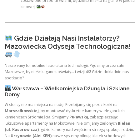
zostawione przed drzwiami, będziesz miał to nagrane w jakości
kinowej!
Gdzie Działają Nasi Instalatorzy?
Mazowiecka Odyseja Technologiczna!
Nasze vany to mobilne laboratoria technologii. Pędzimy przez całe
Mazowsze, by nieść kaganek oświaty… i wizji 4K! Gdzie dokładnie nas
spotkacie?
Warszawa – Wielkomiejska Dżungla i Szklane
Domy
W stolicy nie ma miejsca na nudę. Przebijamy się przez korki na
Marszałkowskiej
, by montować dyskretne kamery w eleganckich
kamienicach Śródmieścia. Śmigamy
Puławską
, zabezpieczając
luksusowe apartamenty na Mokotowie. Nie omijamy zielonych
Bielan
(ul. Kasprowicza)
, gdzie kamery nad wejściem strzegą spokoju rodzin.
Na
Ursynowie (Alei KEN)
nasze systemy pilnują klatek schodowych