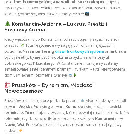
przed niechcianymi gośćmi, a na
Woli (ul. Kasprzaka)
montujemy
systemy w najnowocześniejszych wieżowcach. Warszawa to miasto,
które nigdy nie śpi, więc nasze kamery też nie!
Konstancin-Jeziorna – Luksus, Prestiż i
Sosnowy Aromat
Kiedy wjeżdżamy do Konstancina, od razu czujemy zapach solanki i
prestiżu.
Tutaj rezydencje wymagają ochrony na najwyższym
poziomie. Nasz
monitoring
drzwi frontowych system
smart
musi
być dyskretny, by nie psuć widoku na zabytkowe wille przy ul.
Sobieskiego czy Piłsudskiego. W Konstancinie montujemy systemy
zintegrowane z inteligentnymi bramami i furtkami – tutaj klient otwiera
dom uśmiechem (biometria twarzy!).
Pruszków – Dynamizm, Młodość i
Nowoczesność
Pruszków to miasto, które pędzi do przodu!
Młode rodziny z osiedli
przy
ul. Wojska Polskiego
czy
ul. Komorowskiej
kochają nowinki
techniczne. Tu montujemy systemy, które pozwalają mamie sprawdzić w
telefonie, czy dzieci wróciły bezpiecznie ze szkoły w
Komorowie
czy
Nowej Wsi
. Pruszków to energia, a my dostarczamy do niej cyfrowy
nadzór!