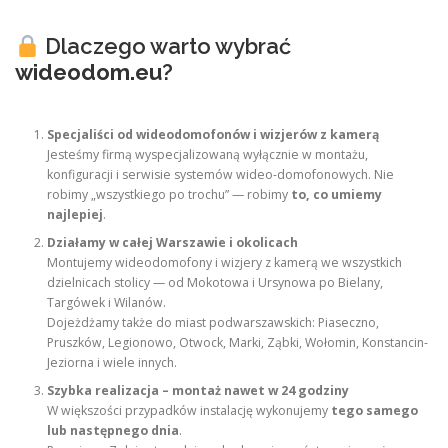
Dlaczego warto wybrać
wideodom.eu
?
Specjaliści od wideodomofonów i wizjerów z kamerą
Jesteśmy firmą wyspecjalizowaną wyłącznie w montażu,
konfiguracji i serwisie systemów wideo-domofonowych. Nie
robimy „wszystkiego po trochu” — robimy
to, co umiemy
najlepiej
.
Działamy w całej Warszawie i okolicach
Montujemy wideodomofony i wizjery z kamerą we wszystkich
dzielnicach stolicy — od Mokotowa i Ursynowa po Bielany,
Targówek i Wilanów.
Dojeżdżamy także do miast podwarszawskich: Piaseczno,
Pruszków, Legionowo, Otwock, Marki, Ząbki, Wołomin, Konstancin-
Jeziorna i wiele innych.
Szybka realizacja – montaż nawet w 24 godziny
W większości przypadków instalację wykonujemy
tego samego
lub następnego dnia
.