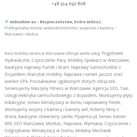
+48 514 092 808
wideodom.eu – Bezpieczeństwo, które widzisz.
Profesjonalny montaż wideodomofonów i wizjerów z kamerą –
Warszawa i okolice.
Pogotowie
Nasz mobilny serwis w Warszawie oferuje wiele usług:
Hydrauliczne
Czyszczenie Parą
Mobilny Spawacz w Warszawie
,
,
,
Awaryjne naprawy Furtek i Bram
Naprawy Samochodów z
,
Dojazdem
Warsztat mobilny
Naprawa i serwis jacuzzi oraz
,
,
wanien SPA
Poszukiwanie zgubionych złotych obrączek
,
,
Serwisujemy Maszyny Fitness w Warszawie
Agencja SEO
Taxi
,
,
,
Usługi elektryka samochodowego z dojazdem
,
Montujemy płyty
indukcyjne
Serwis klimatyzacji w domu
naprawiamy fotele
,
,
,
Montujemy wizjery z kamerą i kamery wifi
Robimy filmy z
,
drona
Awaryjnie otwieramy zamki
Flyxpress.pl
Serwis Kamer
,
,
,
Wifi
SEO Warszawa
Montaż, Naprawa, Wymiana, Czyszczenie i
,
,
Odgrzybianie Klimatyzacji w Domu
Mobilny Mechanik
,