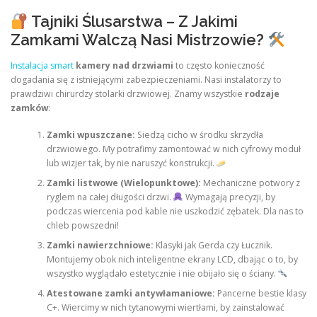
Tajniki Ślusarstwa – Z Jakimi
Zamkami Walczą Nasi Mistrzowie?
Instalacja smart
kamery nad drzwiami
to często konieczność
dogadania się z istniejącymi zabezpieczeniami. Nasi instalatorzy to
prawdziwi chirurdzy stolarki drzwiowej. Znamy wszystkie
rodzaje
zamków
:
Zamki wpuszczane:
Siedzą cicho w środku skrzydła
drzwiowego. My potrafimy zamontować w nich cyfrowy moduł
lub wizjer tak, by nie naruszyć konstrukcji.
Zamki listwowe (Wielopunktowe):
Mechaniczne potwory z
ryglem na całej długości drzwi.
Wymagają precyzji, by
podczas wiercenia pod kable nie uszkodzić zębatek. Dla nas to
chleb powszedni!
Zamki nawierzchniowe:
Klasyki jak Gerda czy Łucznik.
Montujemy obok nich inteligentne ekrany LCD, dbając o to, by
wszystko wyglądało estetycznie i nie obijało się o ściany.
Atestowane zamki antywłamaniowe:
Pancerne bestie klasy
C+. Wiercimy w nich tytanowymi wiertłami, by zainstalować