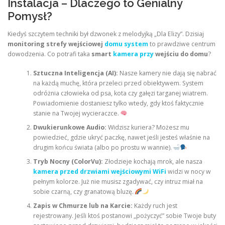
Instalacja – Dlaczego to Genialny
Pomysł?
Kiedyś szczytem techniki był dzwonek z melodyjką „Dla Elizy”. Dzisiaj
monitoring strefy wejściowej
domu system
to prawdziwe centrum
dowodzenia. Co potrafi taka
smart
kamera przy
wejściu do domu
?
Sztuczna Inteligencja (AI):
Nasze kamery nie dają się nabrać
na każdą muchę, która przeleci przed obiektywem. System
odróżnia człowieka od psa, kota czy gałęzi targanej wiatrem.
Powiadomienie dostaniesz tylko wtedy, gdy ktoś faktycznie
stanie na Twojej wycieraczce.
Dwukierunkowe Audio:
Widzisz kuriera? Możesz mu
powiedzieć, gdzie ukryć paczkę, nawet jeśli jesteś właśnie na
drugim końcu świata (albo po prostu w wannie).
Tryb Nocny (ColorVu):
Złodzieje kochają mrok, ale nasza
kamera przed drzwiami wejściowymi WiFi
widzi w nocy w
pełnym kolorze. Już nie musisz zgadywać, czy intruz miał na
sobie czarną, czy granatową bluzę.
Zapis w Chmurze lub na Karcie:
Każdy ruch jest
rejestrowany. Jeśli ktoś postanowi „pożyczyć” sobie Twoje buty