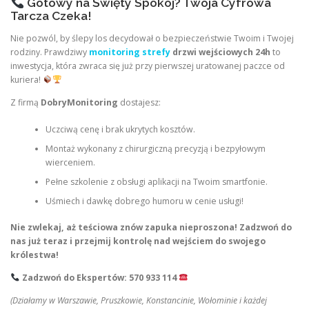
Gotowy na Święty Spokój? Twoja Cyfrowa
Tarcza Czeka!
Nie pozwól, by ślepy los decydował o bezpieczeństwie Twoim i Twojej
rodziny. Prawdziwy
monitoring strefy
drzwi wejściowych 24h
to
inwestycja, która zwraca się już przy pierwszej uratowanej paczce od
kuriera!
Z firmą
DobryMonitoring
dostajesz:
Uczciwą cenę i brak ukrytych kosztów.
Montaż wykonany z chirurgiczną precyzją i bezpyłowym
wierceniem.
Pełne szkolenie z obsługi aplikacji na Twoim smartfonie.
Uśmiech i dawkę dobrego humoru w cenie usługi!
Nie zwlekaj, aż teściowa znów zapuka nieproszona! Zadzwoń do
nas już teraz i przejmij kontrolę nad wejściem do swojego
królestwa!
Zadzwoń do Ekspertów: 570 933 114
(Działamy w Warszawie, Pruszkowie, Konstancinie, Wołominie i każdej