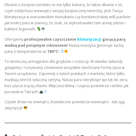
Dbanie o bezpieczeństwo to nie tylko kamery, to także dbanie o to,
czym oddychasz wewnątrz swojej bezpiecznej twierdzy. Jeśli Twoja
klimatyzacja w warszawskim mieszkaniu czy konstancińskiej willi pachnie
jak mokry pies w piwnicy, to znak, że wyhodowałeś tam armię pleśni i
bakterii legionelli.
Oferujemy
profesjonalne czyszczenie
klimatyzacji
gorącą parą
wodną pod potężnym ciśnieniem
! Nasza maszyna generuje suchą
parę o temperaturze aż
180°C
!
To termiczny armagedon dla grzybów i roztoczy. W ułamku sekundy
gotujemy i rozrywamy ciśnieniem wszystkie niechciane formy życia w
Twoim urządzeniu. Zapomnij o tanich piankach z marketu, które tylko
maskują smród sztuczną cytryną. Nasza para sterylizuje sprzęt do zera,
bez użycia żrącej chemii. Włączasz klimę i czujesz powietrze rześkie jak
poranek w Tatrach!
Czyste drzwi na zewnątrz, krystaliczne powietrze wewnątrz – tak żyją
zwycięzcy!