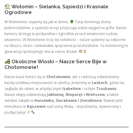
Wołomin – Sielanka, Sąsiedzi i Krasnale
Ogrodowe
W Wołominie czujemy się jak w domu.
Tutaj dominują domy
jednorodzinne, a sąsiedzi wciąż pożyczają sobie węgiel na grilla. Nasze
kamery strzegą tu podjazdów i ogrodów przed amatorami cudzej
własności. W Wołominie liczy się solidność – nasze systemy są odporne
na deszcz, mróz i ciekawskie spojrzenia przechodniów. Tu monitoring to
gwarancja spokojnego snu w cieniu drzew.
Okoliczne Wioski – Nasze Serce Bije w
Chotomowie!
Nasza baza mieści się w
Chotomowie
, ale z radością odwiedzamy
każdą urokliwą miejscowość w okolicy. Jesteśmy w
Laskach
, gdzie las
zagląda do okien, w artystycznym
Izabelinie
i cichym
Truskawiu
.
Nasze ekipy odwiedzają
Jabłonnę, Nieporęt i Wieliszew
, a także
sielskie zakątki w
Hornówku, Sierakowie i Złotokłosie
. Nawet jeśli
mieszkasz w
Rajszewie
nad samą Wisłą – dojedziemy, wywiercimy i
podłączymy!