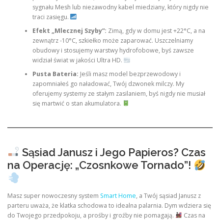
sygnału Mesh lub niezawodny kabel miedziany, który nigdy nie
traci zasięgu.
Efekt „Mlecznej Szyby”:
Zimą, gdy w domu jest +22°C, a na
zewnątrz -10°C, szkiełko może zaparować. Uszczelniamy
obudowy i stosujemy warstwy hydrofobowe, byś zawsze
widział świat w jakości Ultra HD.
Pusta Bateria:
Jeśli masz model bezprzewodowy i
zapomniałeś go naładować, Twój dzwonek milczy. My
oferujemy systemy ze stałym zasilaniem, byś nigdy nie musiał
się martwić o stan akumulatora.
Sąsiad Janusz i Jego Papieros? Czas
na Operację: „Czosnkowe Tornado”!
Masz super nowoczesny system
Smart Home
, a Twój sąsiad Janusz z
parteru uważa, że klatka schodowa to idealna palarnia. Dym wdziera się
do Twojego przedpokoju, a prośby i groźby nie pomagają.
Czas na