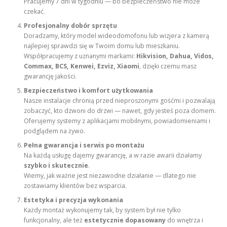
Pracujemy 7 dni w tygodniu — bo bezpieczeństwo nie może
czekać.
Profesjonalny dobór sprzętu
Doradzamy, który model wideodomofonu lub wizjera z kamerą
najlepiej sprawdzi się w Twoim domu lub mieszkaniu.
Współpracujemy z uznanymi markami:
Hikvision, Dahua, Vidos,
Commax, BCS, Kenwei, Ezviz, Xiaomi
, dzięki czemu masz
gwarancję jakości.
Bezpieczeństwo i komfort użytkowania
Nasze instalacje chronią przed nieproszonymi gośćmi i pozwalają
zobaczyć, kto dzwoni do drzwi — nawet, gdy jesteś poza domem.
Oferujemy systemy z aplikacjami mobilnymi, powiadomieniami i
podglądem na żywo.
Pełna gwarancja i serwis po montażu
Na każdą usługę dajemy gwarancję, a w razie awarii działamy
szybko i skutecznie
.
Wiemy, jak ważne jest niezawodne działanie — dlatego nie
zostawiamy klientów bez wsparcia.
Estetyka i precyzja wykonania
Każdy montaż wykonujemy tak, by system był nie tylko
funkcjonalny, ale też
estetycznie dopasowany
do wnętrza i