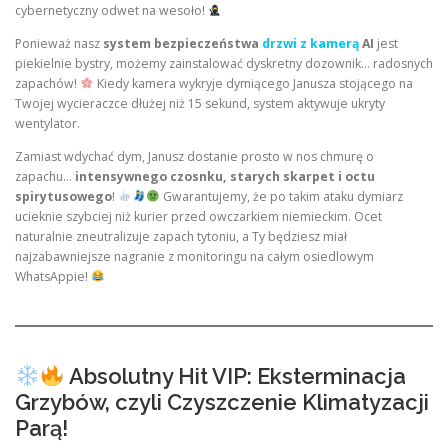
cybernetyczny odwet na wesoło!
Ponieważ nasz
system bezpieczeństwa
drzwi z kamerą
AI
jest
piekielnie bystry, możemy zainstalować dyskretny dozownik… radosnych
zapachów!
Kiedy kamera wykryje dymiącego Janusza stojącego na
Twojej wycieraczce dłużej niż 15 sekund, system aktywuje ukryty
wentylator.
Zamiast wdychać dym, Janusz dostanie prosto w nos chmurę o
zapachu…
intensywnego czosnku, starych skarpet i octu
spirytusowego
!
Gwarantujemy, że po takim ataku dymiarz
ucieknie szybciej niż kurier przed owczarkiem niemieckim. Ocet
naturalnie zneutralizuje zapach tytoniu, a Ty będziesz miał
najzabawniejsze nagranie z monitoringu na całym osiedlowym
WhatsAppie!
Absolutny Hit VIP: Eksterminacja
Grzybów, czyli Czyszczenie Klimatyzacji
Parą!