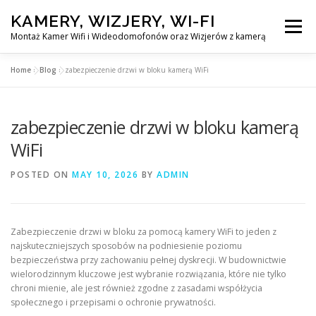
Skip
KAMERY, WIZJERY, WI-FI
to
Menu
content
Montaż Kamer Wifi i Wideodomofonów oraz Wizjerów z kamerą
Home
»
Blog
»
zabezpieczenie drzwi w bloku kamerą WiFi
GŁÓWNA
MONTAŻ KAMER WIFI W WARSZAWA
zabezpieczenie drzwi w bloku kamerą
MONTAŻ WIDEDOMOFONÓW
WiFi
POSTED ON
MAY 10, 2026
BY
ADMIN
MONTAŻU WIZJERÓW Z KAMERĄ
BLOG
EN
Zabezpieczenie drzwi w bloku za pomocą kamery WiFi to jeden z
KONTAKT
najskuteczniejszych sposobów na podniesienie poziomu
bezpieczeństwa przy zachowaniu pełnej dyskrecji. W budownictwie
wielorodzinnym kluczowe jest wybranie rozwiązania, które nie tylko
chroni mienie, ale jest również zgodne z zasadami współżycia
społecznego i przepisami o ochronie prywatności.