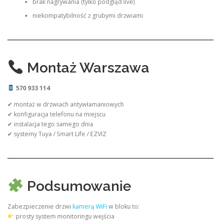
brak nagrywania (tylko podgląd live)
niekompatybilność z grubymi drzwiami
Montaż Warszawa
570 933 114
✔ montaż w drzwiach antywłamaniowych
✔ konfiguracja telefonu na miejscu
✔ instalacja tego samego dnia
✔ systemy Tuya / Smart Life / EZVIZ
Podsumowanie
Zabezpieczenie drzwi
kamerą WiFi
w bloku to:
prosty system monitoringu wejścia