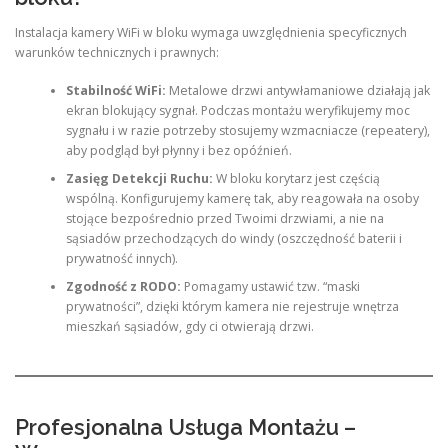
Instalacja kamery WiFi w bloku wymaga uwzględnienia specyficznych
warunków technicznych i prawnych:
Stabilność WiFi:
Metalowe drzwi antywłamaniowe działają jak
ekran blokujący sygnał. Podczas montażu weryfikujemy moc
sygnału i w razie potrzeby stosujemy wzmacniacze (repeatery),
aby podgląd był płynny i bez opóźnień.
Zasięg Detekcji Ruchu:
W bloku korytarz jest częścią
wspólną. Konfigurujemy kamerę tak, aby reagowała na osoby
stojące bezpośrednio przed Twoimi drzwiami, a nie na
sąsiadów przechodzących do windy (oszczędność baterii i
prywatność innych).
Zgodność z RODO:
Pomagamy ustawić tzw. “maski
prywatności”, dzięki którym kamera nie rejestruje wnętrza
mieszkań sąsiadów, gdy ci otwierają drzwi.
Profesjonalna Usługa Montażu –