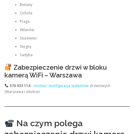
Bielany
Ochota
Praga
Wilanów
Służewiec
Stegny
Sadyba
Zabezpieczenie drzwi w bloku
kamerą WiFi – Warszawa
570 933 114
–
montaż i konfiguracja systemów
drzwiowych
(Warszawa i okolice)
Na czym polega