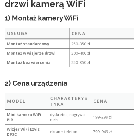
drzwi kamerą WiFi
1) Montaż kamery WiFi
USŁUGA
CENA
Montaż standardowy
250–350 zł
Montaż w wizjerze drzwi
300–400 zł
Montaż bez wiercenia
250–350 zł
2) Cena urządzenia
CHARAKTERYS
MODEL
CENA
TYKA
Mini kamera WiFi
dyskretna, nagrywa
199–299 zł
PIR
ruch
Wizjer WiFi Ezviz
ekran + telefon
799–949 zł
DP2C