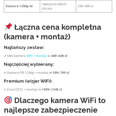
najwyższa jakość
Kamera 1296p AI
299–499 zł
obrazu
Łączna cena kompletna
(kamera + montaż)
Najtańszy zestaw:
✔ Mini kamera
WiFi + montaż
➡
449–649 zł
Najczęściej wybierany:
✔ Kamera PIR 1296p + montaż ➡
599–799 zł
Premium (wizjer WiFi):
✔ Ezviz DP2C + montaż ➡
1099–1349 zł
Dlaczego kamera WiFi to
najlepsze zabezpieczenie