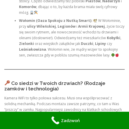
stolicy. Często odwiedzamy też pobliski
Piastów
,
Nadarzyn
i
Komorów
, dbając o to, by każda brama miała swój cyfrowy
mózg.
Wołomin (Oaza Spokoju z Nutką Smart):
W Wołominie,
przy
ulicy Wileńskiej
,
Legionów
i
Armii Krajowej
, życie toczy
się swoim rytmem, ale nowoczesność wchodzi tu drzwiami i
oknami (dosłownie!). Odwiedzamy też mieszkańców
Kobyłki
,
Zielonki
oraz wiejskich zakątków jak
Duczki
,
Lipiny
czy
Leśniakowizna
. Wołomin wie, że mądry wizjer to spokojny
sen, zwłaszcza gdy w pobliżu szumią mazowieckie lasy.
Co siedzi w Twoich drzwiach? (Rodzaje
zamków i technologia)
Kamera WiFi to tylko połowa sukcesu. Musi ona współpracować z
solidną mechaniką. Podczas montażu zawsze patrzymy, co tam u Was
“piszczy” w zamku. Najpopularniejsi zawodnicy na klatkach schodowych
to:
Zadzwoń
Zamki wpuszczane:
Te ciche bohaterki ukryte głęboko w