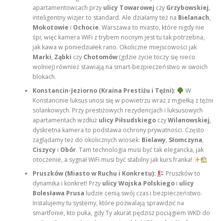
apartamentowcach przy
ulicy Towarowej
czy
Grzybowskiej
,
inteligentny wizjer to standard. Ale działamy też na
Bielanach
,
Mokotowie
i
Ochocie
. Warszawa to miasto, które nigdy nie
śpi, więc kamera WiFi z trybem nocnym jest tu tak potrzebna,
jak kawa w poniedziałek rano. Okoliczne miejscowości jak
Marki
,
Ząbki
czy
Chotomów
(gdzie życie toczy się nieco
wolniej) również stawiają na smart-bezpieczeństwo w swoich
blokach.
Konstancin-Jeziorno (Kraina Prestiżu i Tężni):
W
Konstancinie luksus unosi się w powietrzu wraz z mgiełką z tężni
solankowych. Przy prestiżowych rezydencjach i luksusowych
apartamentach wzdłuż
ulicy Piłsudskiego
czy
Wilanowskiej
,
dyskretna kamera to podstawa ochrony prywatności. Często
zaglądamy też do okolicznych wiosek:
Bielawy
,
Słomczyna
,
Ciszycy
i
Obór
. Tam technologia musi być tak elegancka, jak
otoczenie, a sygnał WiFi musi być stabilny jak kurs franka!
Pruszków (Miasto w Ruchu i Konkretu):
Pruszków to
dynamika i konkret! Przy
ulicy Wojska Polskiego
i
ulicy
Bolesława Prusa
ludzie cenią swój czas i bezpieczeństwo.
Instalujemy tu systemy, które pozwalają sprawdzić na
smartfonie, kto puka, gdy Ty akurat pędzisz pociągiem WKD do