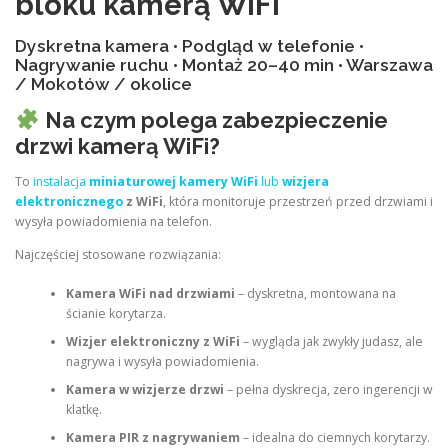
bloku kamerą WiFi
Dyskretna kamera • Podgląd w telefonie •
Nagrywanie ruchu • Montaż 20–40 min • Warszawa
/ Mokotów / okolice
Na czym polega zabezpieczenie
drzwi kamerą WiFi?
To
instalacja
miniaturowej kamery WiFi
lub
wizjera
elektronicznego
z WiFi
, która monitoruje przestrzeń przed drzwiami i
wysyła powiadomienia na telefon.
Najczęściej stosowane rozwiązania:
Kamera WiFi nad drzwiami
– dyskretna, montowana na
ścianie korytarza.
Wizjer elektroniczny z WiFi
– wygląda jak zwykły judasz, ale
nagrywa i wysyła powiadomienia.
Kamera w wizjerze drzwi
– pełna dyskrecja, zero ingerencji w
klatkę.
Kamera PIR z nagrywaniem
– idealna do ciemnych korytarzy.