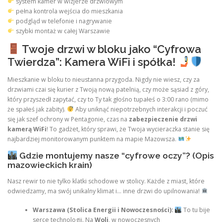
system kamer w wizjerze drzwiowym
pełna kontrola wejścia do mieszkania
podgląd w telefonie i nagrywanie
szybki montaż w całej Warszawie
Twoje drzwi w bloku jako “Cyfrowa
Twierdza”: Kamera WiFi i spółka!
Mieszkanie w bloku to nieustanna przygoda. Nigdy nie wiesz, czy za
drzwiami czai się kurier z Twoją nową patelnią, czy może sąsiad z góry,
który przyszedł zapytać, czy to Ty tak głośno tupałeś o 3:00 rano (mimo
że spałeś jak zabity).
Aby uniknąć niepotrzebnych interakcji i poczuć
się jak szef ochrony w Pentagonie, czas na
zabezpieczenie drzwi
kamerą WiFi
! To gadżet, który sprawi, że Twoja wycieraczka stanie się
najbardziej monitorowanym punktem na mapie Mazowsza.
Gdzie montujemy nasze “cyfrowe oczy”? (Opis
mazowieckich krain)
Nasz rewir to nie tylko klatki schodowe w stolicy. Każde z miast, które
odwiedzamy, ma swój unikalny klimat i… inne drzwi do upilnowania!
Warszawa (Stolica Energii i Nowoczesności):
To tu bije
serce technologii. Na
Woli
, w nowoczesnych