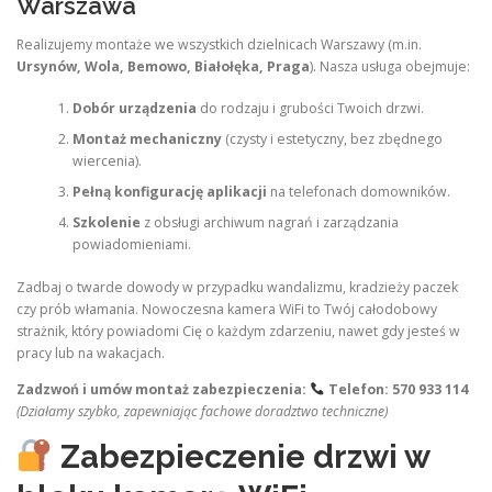
Warszawa
Realizujemy montaże we wszystkich dzielnicach Warszawy (m.in.
Ursynów, Wola, Bemowo, Białołęka, Praga
). Nasza usługa obejmuje:
Dobór urządzenia
do rodzaju i grubości Twoich drzwi.
Montaż mechaniczny
(czysty i estetyczny, bez zbędnego
wiercenia).
Pełną konfigurację aplikacji
na telefonach domowników.
Szkolenie
z obsługi archiwum nagrań i zarządzania
powiadomieniami.
Zadbaj o twarde dowody w przypadku wandalizmu, kradzieży paczek
czy prób włamania. Nowoczesna kamera WiFi to Twój całodobowy
strażnik, który powiadomi Cię o każdym zdarzeniu, nawet gdy jesteś w
pracy lub na wakacjach.
Zadzwoń i umów montaż zabezpieczenia:
Telefon: 570 933 114
(Działamy szybko, zapewniając fachowe doradztwo techniczne)
Zabezpieczenie drzwi w