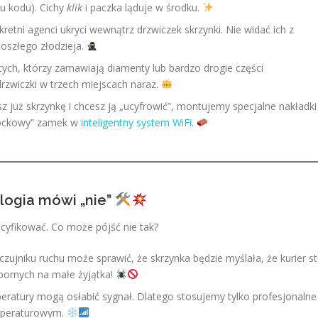
iu kodu). Cichy
klik
i paczka ląduje w środku.
retni agenci ukryci wewnątrz drzwiczek skrzynki. Nie widać ich z
doszłego złodzieja.
tych, którzy zamawiają diamenty lub bardzo drogie części
zwiczki w trzech miejscach naraz.
sz już skrzynkę i chcesz ją „ucyfrowić”, montujemy specjalne nakładki
klockowy” zamek w
inteligentny system WiFi
.
logia mówi „nie”
acyfikować. Co może pójść nie tak?
zujniku ruchu może sprawić, że skrzynka będzie myślała, że kurier st
pornych na małe żyjątka!
ratury mogą osłabić sygnał. Dlatego stosujemy tylko profesjonalne
emperaturowym.