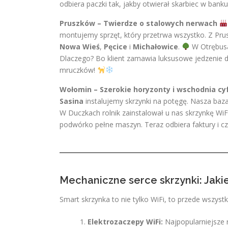
odbiera paczki tak, jakby otwierał skarbiec w banku
Pruszków – Twierdze o stalowych nerwach
montujemy sprzęt, który przetrwa wszystko. Z Pru
Nowa Wieś
,
Pęcice
i
Michałowice
.
W Otrębusa
Dlaczego? Bo klient zamawia luksusowe jedzenie d
mruczków!
Wołomin – Szerokie horyzonty i wschodnia cy
Sasina
instalujemy skrzynki na potęgę. Nasza baza
W Duczkach rolnik zainstalował u nas skrzynkę WiF
podwórko pełne maszyn. Teraz odbiera faktury i cz
Mechaniczne serce skrzynki: Jak
Smart skrzynka to nie tylko WiFi, to przede wszys
Elektrozaczepy WiFi:
Najpopularniejsze r