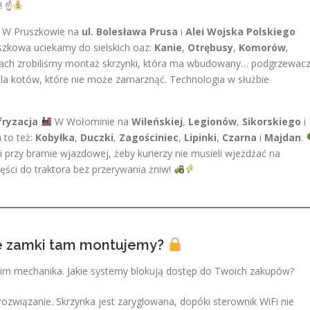
! ☝
W Pruszkowie na
ul. Bolesława Prusa
i
Alei Wojska Polskiego
szkowa uciekamy do sielskich oaz:
Kanie
,
Otrębusy
,
Komorów
,
ch zrobiliśmy montaż skrzynki, która ma wbudowany… podgrzewacz
la kotów, które nie może zamarznąć. Technologia w służbie
fryzacja
W Wołominie na
Wileńskiej
,
Legionów
,
Sikorskiego
i
 to też:
Kobyłka
,
Duczki
,
Zagościniec
,
Lipinki
,
Czarna
i
Majdan
.
i przy bramie wjazdowej, żeby kurierzy nie musieli wjeżdżać na
ęści do traktora bez przerywania żniw!
ie zamki tam montujemy?
tkim mechanika. Jakie systemy blokują dostęp do Twoich zakupów?
ozwiązanie. Skrzynka jest zaryglowana, dopóki sterownik WiFi nie