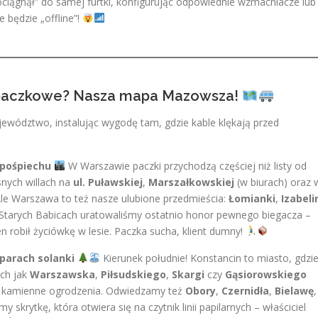
iągnął” do samej furtki, konfigurując odpowiednie wzmacniacze lub
 będzie „offline”!
 paczkowe? Nasza mapa Mazowsza!
wództwo, instalując wygodę tam, gdzie kable klękają przed
 pośpiechu
W Warszawie paczki przychodzą częściej niż listy od
nych willach na
ul. Puławskiej
,
Marszałkowskiej
(w biurach) oraz 
Ale Warszawa to też nasze ulubione przedmieścia:
Łomianki
,
Izabeli
tarych Babicach uratowaliśmy ostatnio honor pewnego biegacza –
n robił życiówkę w lesie. Paczka sucha, klient dumny!
oparach solanki
Kierunek południe! Konstancin to miasto, gdzi
ich jak
Warszawska
,
Piłsudskiego
,
Skargi
czy
Gąsiorowskiego
w kamienne ogrodzenia. Odwiedzamy też
Obory
,
Czernidła
,
Bielawę
,
 skrytkę, która otwiera się na czytnik linii papilarnych – właściciel