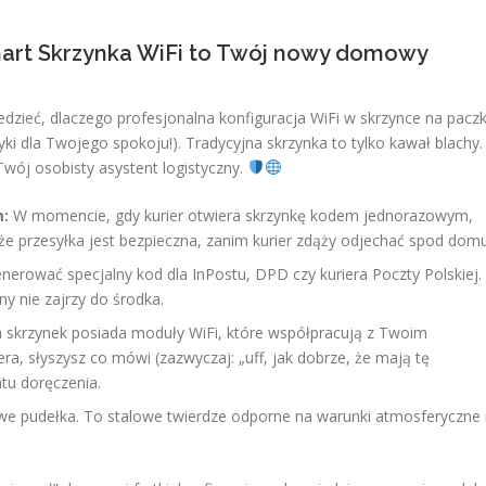
art Skrzynka WiFi to Twój nowy domowy
zieć, dlaczego profesjonalna konfiguracja WiFi w skrzynce na paczk
i dla Twojego spokoju!). Tradycyjna skrzynka to tylko kawał blachy.
wój osobisty asystent logistyczny.
m:
W momencie, gdy kurier otwiera skrzynkę kodem jednorazowym,
 że przesyłka jest bezpieczna, zanim kurier zdąży odjechać spod domu
rować specjalny kod dla InPostu, DPD czy kuriera Poczty Polskiej.
y nie zajrzy do środka.
 skrzynek posiada moduły WiFi, które współpracują z Twoim
ra, słyszysz co mówi (zazwyczaj: „uff, jak dobrze, że mają tę
tu doręczenia.
owe pudełka. To stalowe twierdze odporne na warunki atmosferyczne 