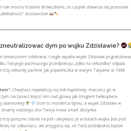
r tak mocno trzaśnie drzwiczkami, że czujnik otwarcia się przesunie.
„delikatność” dostawców!
 zneutralizować dym po wujku Zdzisławie?
m telewizorem odebrana. I nagle wpada wujek Zdzisław pogratulowa
rodku Twojego pachnącego przedpokoju „tylko na sekundkę” odpala
 w trzy sekundy pachnie jak popielniczka w starym Tarpanie w 1988
tem”:
Chwytasz największy ręcznik kąpielowy, maczasz go w
czym zaczynasz kręcić nim nad głową jak śmigłem helikoptera
ny alarmowej!
Ocet to morderca dymu, a wujek Zdzisław w
e (mamy nadzieję) stoi Twoja nowa smart skrzynka.
 trzy potężne cebule na pół i ukrywasz je w butach wujka (lub pod
bciej niż odkurzacz, ale przygotuj się, że Twój przedpokój będzie