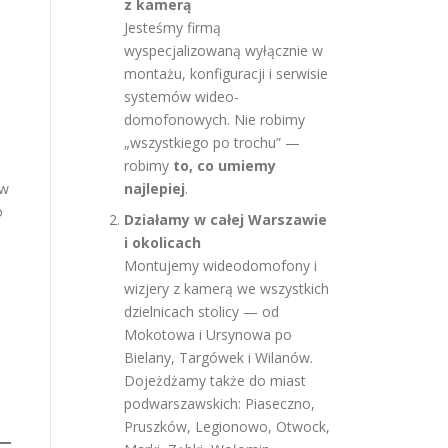
z kamerą
Jesteśmy firmą
wyspecjalizowaną wyłącznie w
montażu, konfiguracji i serwisie
systemów wideo-
domofonowych. Nie robimy
„wszystkiego po trochu” —
robimy
to, co umiemy
ów
najlepiej
.
o
Działamy w całej Warszawie
i okolicach
Montujemy wideodomofony i
wizjery z kamerą we wszystkich
dzielnicach stolicy — od
Mokotowa i Ursynowa po
Bielany, Targówek i Wilanów.
Dojeżdżamy także do miast
podwarszawskich: Piaseczno,
Pruszków, Legionowo, Otwock,