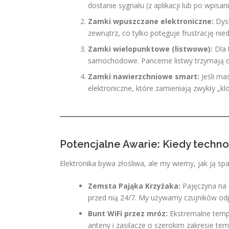
dostanie sygnału (z aplikacji lub po wpisan
Zamki wpuszczane elektroniczne:
Dysk
zewnątrz, co tylko potęguje frustrację nie
Zamki wielopunktowe (listwowe):
Dla 
samochodowe. Pancerne listwy trzymają dr
Zamki nawierzchniowe smart:
Jeśli ma
elektroniczne, które zamieniają zwykły „
Potencjalne Awarie: Kiedy techno
Elektronika bywa złośliwa, ale my wiemy, jak ją sp
Zemsta Pająka Krzyżaka:
Pajęczyna na c
przed nią 24/7. My używamy czujników od
Bunt WiFi przez mróz:
Ekstremalne tempe
anteny i zasilacze o szerokim zakresie t