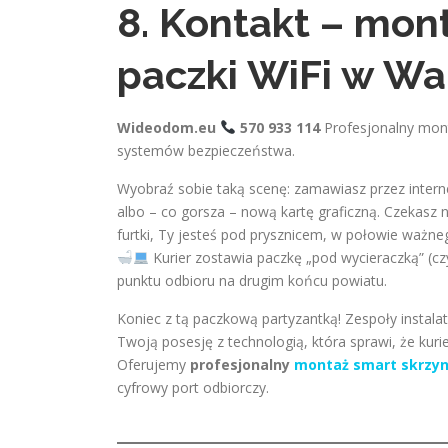
8. Kontakt – mon
paczki WiFi w Wa
Wideodom.eu
570 933 114
Profesjonalny mont
systemów bezpieczeństwa.
Wyobraź sobie taką scenę: zamawiasz przez inter
albo – co gorsza – nową kartę graficzną. Czekasz n
furtki, Ty jesteś pod prysznicem, w połowie waż
Kurier zostawia paczkę „pod wycieraczką” (czy
punktu odbioru na drugim końcu powiatu.
Koniec z tą paczkową partyzantką! Zespoły instala
Twoją posesję z technologią, która sprawi, że kuri
Oferujemy
profesjonalny
montaż smart skrzyn
cyfrowy port odbiorczy.