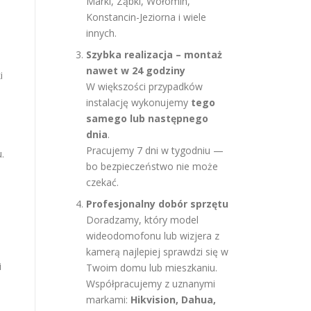
Marki, Ząbki, Wołomin,
Konstancin-Jeziorna i wiele
innych.
Szybka realizacja – montaż
nawet w 24 godziny
i
W większości przypadków
instalację wykonujemy
tego
samego lub następnego
dnia
.
Pracujemy 7 dni w tygodniu —
.
bo bezpieczeństwo nie może
czekać.
Profesjonalny dobór sprzętu
Doradzamy, który model
wideodomofonu lub wizjera z
kamerą najlepiej sprawdzi się w
i
Twoim domu lub mieszkaniu.
Współpracujemy z uznanymi
markami:
Hikvision, Dahua,