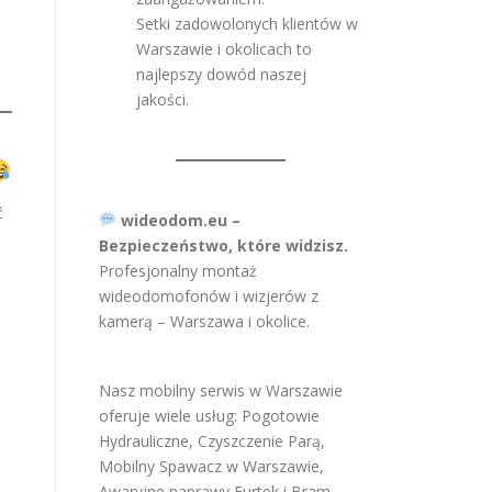
Setki zadowolonych klientów w
Warszawie i okolicach to
najlepszy dowód naszej
jakości.
ć
wideodom.eu –
Bezpieczeństwo, które widzisz.
Profesjonalny montaż
wideodomofonów i wizjerów z
kamerą – Warszawa i okolice.
Nasz mobilny serwis w Warszawie
oferuje wiele usług:
Pogotowie
Hydrauliczne
,
Czyszczenie Parą
,
Mobilny Spawacz w Warszawie
,
Awaryjne naprawy Furtek i Bram
,