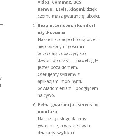
Vidos, Commax, BCS,
Kenwei, Ezviz, Xiaomi
, dzięki
czemu masz gwarancję jakości.
Bezpieczeństwo i komfort
użytkowania
Nasze instalacje chronią przed
nieproszonymi gośćmi i
pozwalają zobaczyć, kto
dzwoni do drzwi — nawet, gdy
jesteś poza domem.
Oferujemy systemy z
w
aplikacjami mobilnymi,
n
,
powiadomieniami i podglądem
na żywo.
Pełna gwarancja i serwis po
e
montażu
Na każdą usługę dajemy
gwarancję, a w razie awarii
działamy
szybko i