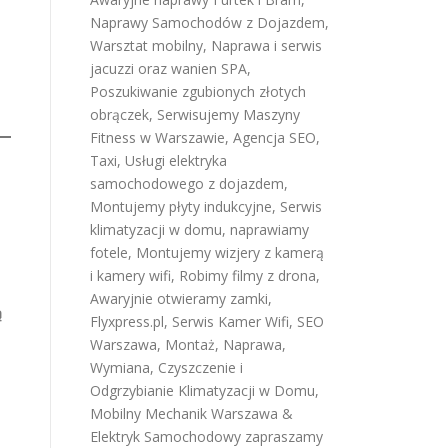
Naprawy Samochodów z Dojazdem
,
Warsztat mobilny
,
Naprawa i serwis
jacuzzi oraz wanien SPA
,
Poszukiwanie zgubionych złotych
obrączek
,
Serwisujemy Maszyny
Fitness w Warszawie
,
Agencja SEO
,
Taxi
,
Usługi elektryka
samochodowego z dojazdem
,
Montujemy płyty indukcyjne
,
Serwis
klimatyzacji w domu
,
naprawiamy
fotele
,
Montujemy wizjery z kamerą
i kamery wifi
,
Robimy filmy z drona
,
Awaryjnie otwieramy zamki
,
ą
Flyxpress.pl
,
Serwis Kamer Wifi
,
SEO
Warszawa
,
Montaż, Naprawa,
Wymiana, Czyszczenie i
Odgrzybianie Klimatyzacji w Domu
,
Mobilny Mechanik Warszawa &
Elektryk Samochodowy
zapraszamy