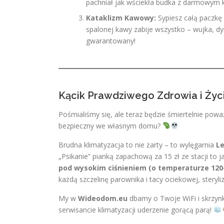
pachniał jak wściekła budka z darmowym
Kataklizm Kawowy:
Sypiesz całą paczkę k
spalonej kawy zabije wszystko – wujka, dy
gwarantowany!
Kącik Prawdziwego Zdrowia i Życi
Pośmialiśmy się, ale teraz będzie śmiertelnie powa
bezpieczny we własnym domu?
Brudna klimatyzacja to nie żarty – to wylęgarnia
Le
„Psikanie” pianką zapachową za 15 zł ze stacji to 
pod wysokim ciśnieniem (o temperaturze 120
każdą szczelinę parownika i tacy ociekowej, steryli
My w
Wideodom.eu
dbamy o Twoje WiFi i skrzynk
serwisancie klimatyzacji uderzenie gorącą parą!