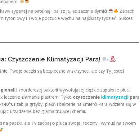
 kebabem.
awy sypanej na patelnię i palisz ją, aż zacznie dymić!
Zapach
m tytoniowy i Twoje poczucie węchu na najbliższy tydzień. Sukces
a: Czyszczenie Klimatyzacji Parą!
żnie. Twoje paczki są bezpieczne w skrzynce, ale czy Ty jesteś
gionelli
, morderczej bakterii wywołującej ciężkie zapalenie płuc!
jak leczenie złamania plastrem. Tylko
czyszczenie
klimatyzacji
par
-140°C)
zabija grzyby, pleśń i bakterie na śmierć! Para wdziera się w
zując urządzenie bez grama trującej chemii.
i na paczki, ale Ty zadbaj o płuca swojej rodziny i wymuś na swoim