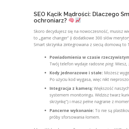
SEO Kącik Mądrości: Dlaczego Sm
ochroniarz?
Skoro decydujesz się na nowoczesność, musisz wied
to „game changer” (i dodatkowe 300 słów merytoryk
Smart skrzynka zintegrowana z siecią domową to T
Powiadomienia w czasie rzeczywisty
Twój telefon wydaje radosne
ping
. Wiesz,
Kody jednorazowe i stałe:
Możesz wygene
Po użyciu kod wygasa, więc nikt nieproszon
Integracja z kamerą:
Większość naszych
systemem monitoringu. Widzisz twarz kurie
skrzynkę”) i masz pełne nagranie z momen
Pancerne wykonanie:
To nie są plastik
próby sforsowania łomem.