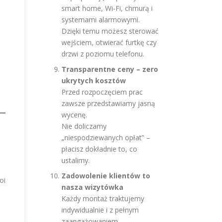
smart home, Wi-Fi, chmurą i
systemami alarmowymi.
Dzięki temu możesz sterować
wejściem, otwierać furtkę czy
drzwi z poziomu telefonu.
Transparentne ceny – zero
ukrytych kosztów
Przed rozpoczęciem prac
zawsze przedstawiamy jasną
wycenę.
Nie doliczamy
„niespodziewanych opłat” –
płacisz dokładnie to, co
ustalimy.
Zadowolenie klientów to
oi
nasza wizytówka
Każdy montaż traktujemy
indywidualnie i z pełnym
zaangażowaniem.