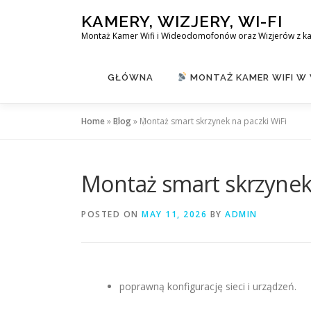
Skip
KAMERY, WIZJERY, WI-FI
to
Montaż Kamer Wifi i Wideodomofonów oraz Wizjerów z k
content
GŁÓWNA
MONTAŻ KAMER WIFI W
Home
»
Blog
»
Montaż smart skrzynek na paczki WiFi
Montaż smart skrzynek 
POSTED ON
MAY 11, 2026
BY
ADMIN
poprawną konfigurację sieci i urządzeń.