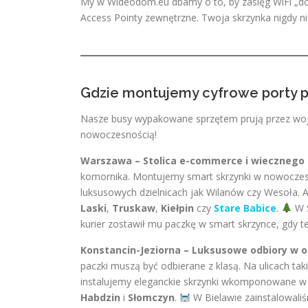
My w Wideodom.eu dbamy o to, by zasięg WiFi „doc
Access Pointy zewnętrzne. Twoja skrzynka nigdy nie
Gdzie montujemy cyfrowe porty
Nasze busy wypakowane sprzętem prują przez woje
nowoczesnością!
Warszawa – Stolica e-commerce i wiecznego
komornika. Montujemy smart skrzynki w nowoczes
luksusowych dzielnicach jak Wilanów czy Wesoła. 
Laski
,
Truskaw
,
Kiełpin
czy
Stare Babice
.
W S
kurier zostawił mu paczkę w smart skrzynce, gdy te
Konstancin-Jeziorna – Luksusowe odbiory w 
paczki muszą być odbierane z klasą. Na ulicach tak
instalujemy eleganckie skrzynki wkomponowane 
Habdzin
i
Słomczyn
.
W Bielawie zainstalowaliśmy