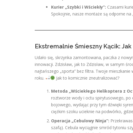
Kurier „Szybki i Wściekły”:
Czasami kurie
Spokojnie, nasze montaże są odporne na 
Ekstremalnie Śmieszny Kącik: Jak
Udało się, skrzynka zamontowana, paczka z nowy
innowacji. Zdzisław, jak to Zdzisław, w samym ś
najtańszego „sporta” bez filtra. Twoje mieszkanie
roku.
Jak to komicznie zneutralizować?
Metoda „Wściekłego Helikoptera z Oc
roztworze wody i octu spirytusowego, po 
bojowego, wydając przy tym dźwięki syre
ciężkim szoku ucieknie na podwórko, gdzi
Operacja „Cebulowy Ninja”:
Przekrawasz
szafą). Cebula wyciągnie smród tytoniu szy