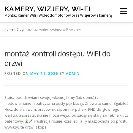
Skip
KAMERY, WIZJERY, WI-FI
to
Menu
content
Montaż Kamer Wifi i Wideodomofonów oraz Wizjerów z kamerą
Home
»
Blog
»
montaż kontroli dostępu WiFi do drzwi
GŁÓWNA
MONTAŻ KAMER WIFI W WARSZAWA
montaż kontroli dostępu WiFi do
MONTAŻ WIDEDOMOFONÓW
drzwi
POSTED ON
MAY 11, 2026
BY
ADMIN
MONTAŻU WIZJERÓW Z KAMERĄ
BLOG
EN
Stoisz pod drzwiami swojej własnej firmy (lub domu) i z
KONTAKT
niedowierzaniem patrzysz na pusty pęk kluczy. Znowu to samo! Zgubiłeś
klucz do archiwum, pracownik zapomniał pchełki RFID do głównego
wejścia, a sprzątaczka nie może wejść, bo zaciął się stary zamek na klucz
patentowy.
Frustracja rośnie, czas leci, a Ty masz ochotę po prostu
wyważyć te drzwi z kopa.