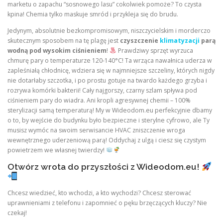
marketu o zapachu “sosnowego lasu” cokolwiek pomoże? To czysta
kpina! Chemia tylko maskuje smród i przykleja się do brudu.
Jedynym, absolutnie bezkompromisowym, niszczycielskim i morderczo
skutecznym sposobem na tę plagę jest
czyszczenie
klimatyzacji
parą
wodną pod wysokim ciśnieniem
!
Prawdziwy sprzęt wyrzuca
chmurę pary o temperaturze 120-140°C! Ta wrząca nawałnica uderza w
zapleśniałą chłodnicę, wdziera się w najmniejsze szczeliny, których nigdy
nie dotarłaby szczotka, i po prostu gotuje na twardo każdego grzyba i
rozrywa komórki bakterii! Cały najgorszy, czarny szlam spływa pod
ciśnieniem pary do wiadra. Ani kropli agresywnej chemii – 100%
sterylizacji samą temperaturą! My w Wideodom.eu perfekcyjnie dbamy
o to, by wejście do budynku było bezpieczne i sterylne cyfrowo, ale Ty
musisz wymóc na swoim serwisancie HVAC zniszczenie wroga
wewnętrznego uderzeniową parą! Oddychaj z ulgą i ciesz się czystym
powietrzem we własnej twierdzy!
Otwórz wrota do przyszłości z Wideodom.eu!
Chcesz wiedzieć, kto wchodzi, a kto wychodzi? Chcesz sterować
uprawnieniami z telefonu i zapomnieć o pęku brzęczących kluczy? Nie
czekaj!