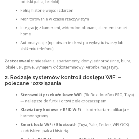
odciski palca, breloki)
Pełną historię wejść i zdarzeń
Monitorowanie w czasie rzeczywistym
Integrację z kamerami, wideodomofonami, alarmem i smart
home
Automatyzacje (np. otwarcie drzwi po wykryciu twarzy lub
zbliżeniu telefonu)
Zastosowanie
: mieszkania, apartamenty, domy jednorodzinne, biura,
lokale usługowe, wynajem krótkoterminowy (Airbnb), magazyny.
2. Rodzaje systemów kontroli dostępu WiFi –
polecane rozwiązania
Sterowniki przekaźnikowe WiFi
(BleBox doorBox PRO, Tuya)
— najlepsze do furtki i drzwi z elektrozaczepem.
Klawiatury kodowe + RFID WiFi
— kod + karta + aplikacja +
harmonogramy.
Smart locki WiFi / Bluetooth
(Tuya, Yale, Tedee, WELOCK) —
z odciskiem palca i historią.