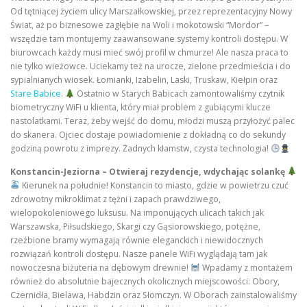
Od tętniącej życiem ulicy Marszałkowskiej, przez reprezentacyjny Nowy
Świat, aż po biznesowe zagłębie na Woli i mokotowski “Mordor” –
wszędzie tam montujemy zaawansowane systemy kontroli dostępu. W
biurowcach każdy musi mieć swój profil w chmurze! Ale nasza praca to
nie tylko wieżowce. Uciekamy też na urocze, zielone przedmieścia i do
sypialnianych wiosek. Łomianki, Izabelin, Laski, Truskaw, Kiełpin oraz
Stare Babice
.
Ostatnio w Starych Babicach zamontowaliśmy czytnik
biometryczny WiFi u klienta, który miał problem z gubiącymi klucze
nastolatkami. Teraz, żeby wejść do domu, młodzi muszą przyłożyć palec
do skanera. Ojciec dostaje powiadomienie z dokładną co do sekundy
godziną powrotu z imprezy. Żadnych kłamstw, czysta technologia!
Konstancin-Jeziorna – Otwieraj rezydencje, wdychając solankę
Kierunek na południe! Konstancin to miasto, gdzie w powietrzu czuć
zdrowotny mikroklimat z tężni i zapach prawdziwego,
wielopokoleniowego luksusu. Na imponujących ulicach takich jak
Warszawska, Piłsudskiego, Skargi czy Gąsiorowskiego, potężne,
rzeźbione bramy wymagają równie eleganckich i niewidocznych
rozwiązań kontroli dostępu. Nasze panele WiFi wyglądają tam jak
nowoczesna biżuteria na dębowym drewnie!
Wpadamy z montażem
również do absolutnie bajecznych okolicznych miejscowości: Obory,
Czernidła, Bielawa, Habdzin oraz Słomczyn. W Oborach zainstalowaliśmy