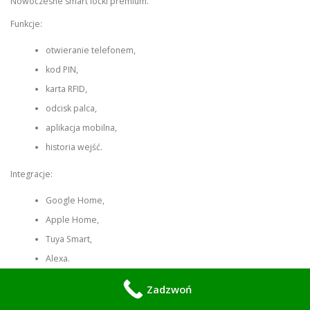
Nowoczesne smart locki premium.
Funkcje:
otwieranie telefonem,
kod PIN,
karta RFID,
odcisk palca,
aplikacja mobilna,
historia wejść.
Integracje:
Google Home,
Apple Home,
Tuya Smart,
Alexa.
Idealne do:
Zadzwoń