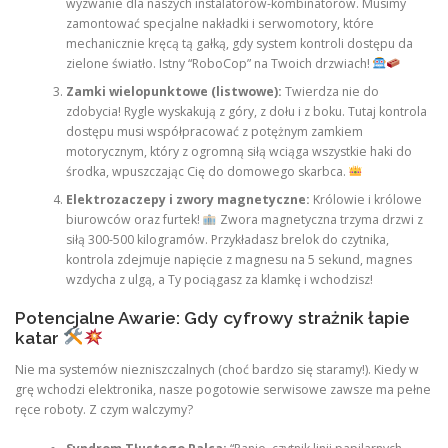
wyzwanie dla naszych instalatorów-kombinatorów. Musimy
zamontować specjalne nakładki i serwomotory, które
mechanicznie kręcą tą gałką, gdy system kontroli dostępu da
zielone światło. Istny “RoboCop” na Twoich drzwiach!
Zamki wielopunktowe (listwowe):
Twierdza nie do
zdobycia! Rygle wyskakują z góry, z dołu i z boku. Tutaj kontrola
dostępu musi współpracować z potężnym zamkiem
motorycznym, który z ogromną siłą wciąga wszystkie haki do
środka, wpuszczając Cię do domowego skarbca.
Elektrozaczepy i zwory magnetyczne:
Królowie i królowe
biurowców oraz furtek!
Zwora magnetyczna trzyma drzwi z
siłą 300-500 kilogramów. Przykładasz brelok do czytnika,
kontrola zdejmuje napięcie z magnesu na 5 sekund, magnes
wzdycha z ulgą, a Ty pociągasz za klamkę i wchodzisz!
Potencjalne Awarie: Gdy cyfrowy strażnik łapie
katar
Nie ma systemów niezniszczalnych (choć bardzo się staramy!). Kiedy w
grę wchodzi elektronika, nasze pogotowie serwisowe zawsze ma pełne
ręce roboty. Z czym walczymy?