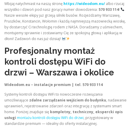
Wbijaj natychmiast na naszą stronę
https://wideodom.eu/
albo rzucaj
wszystko i dzwoń pod nasz gorący numer dowodzenia:
570 933 114
!
Nasze wesołe ekipy już grzeją silniki busów. Rozjeżdżamy Warszawę,
Pruszków, Konstancin, Wołomin i każdą najmniejszą mazowiecką wioskę,
by dostarczyć Ci technologię rodem z NASA. Doradzamy z uśmiechem,
montujemy sprawnie i zostawiamy Cię ze spokojną głową i aplikacją w
dłoni! Zadzwoń do nas już dzisiaj!
Profesjonalny montaż
kontroli dostępu WiFi do
drzwi – Warszawa i okolice
Wideodom.eu – instalacje premium | tel. 570 933 114
Systemy kontroli dostępu WiFi to nowoczesne rozwiązania
umożliwiające
zdalne zarządzanie wejściem do budynku
, nadawanie
uprawnień, rejestrowanie zdarzeń oraz integrację z systemami smart
home. Poniżej znajduje się
kompletny, techniczny, ekspercki opis
usługi
montażu kontroli dostępu WiFi do drzwi
, przygotowany w
standardzie premium — idealny do oferty instalacyjnej.