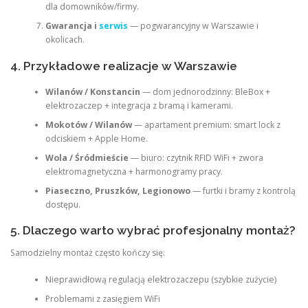
dla domowników/firmy.
Gwarancja i
serwis
— pogwarancyjny w Warszawie i
okolicach.
4. Przykładowe realizacje w Warszawie
Wilanów / Konstancin
— dom jednorodzinny: BleBox +
elektrozaczep + integracja z bramą i kamerami.
Mokotów / Wilanów
— apartament premium: smart lock z
odciskiem + Apple Home.
Wola / Śródmieście
— biuro: czytnik RFID WiFi + zwora
elektromagnetyczna + harmonogramy pracy.
Piaseczno, Pruszków, Legionowo
— furtki i bramy z kontrolą
dostępu.
5. Dlaczego warto wybrać profesjonalny montaż?
Samodzielny montaż często kończy się:
Nieprawidłową regulacją elektrozaczepu (szybkie zużycie)
Problemami z zasięgiem WiFi