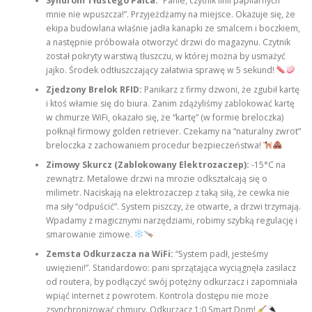
Syndrom Tłustego Palca:
“Panie, czytnik linii papilarnych
mnie nie wpuszcza!”. Przyjeżdżamy na miejsce. Okazuje się, że
ekipa budowlana właśnie jadła kanapki ze smalcem i boczkiem,
a następnie próbowała otworzyć drzwi do magazynu. Czytnik
został pokryty warstwą tłuszczu, w której można by usmażyć
jajko. Środek odtłuszczający załatwia sprawę w 5 sekund!
Zjedzony Brelok RFID:
Panikarz z firmy dzwoni, że zgubił kartę
i ktoś włamie się do biura. Zanim zdążyliśmy zablokować kartę
w chmurze WiFi, okazało się, że “kartę” (w formie breloczka)
połknął firmowy golden retriever. Czekamy na “naturalny zwrot”
breloczka z zachowaniem procedur bezpieczeństwa!
Zimowy Skurcz (Zablokowany Elektrozaczep):
-15°C na
zewnątrz. Metalowe drzwi na mrozie odkształcają się o
milimetr. Naciskają na elektrozaczep z taką siłą, że cewka nie
ma siły “odpuścić”. System piszczy, że otwarte, a drzwi trzymają.
Wpadamy z magicznymi narzędziami, robimy szybką regulację i
smarowanie zimowe.
Zemsta Odkurzacza na WiFi:
“System padł, jesteśmy
uwięzieni!”. Standardowo: pani sprzątająca wyciągnęła zasilacz
od routera, by podłączyć swój potężny odkurzacz i zapomniała
wpiąć internet z powrotem. Kontrola dostępu nie może
zsynchronizować chmury. Odkurzacz 1:0 Smart Dom!