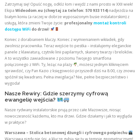
Zatrzymaj się! Opuść nogę, odłóż łom i wejdź z nami prosto w XXII wiek!
Ekipa
Wideodom.eu (chwytaj za telefon: 570 933 114)
nadjeżdża na
białym koniu (a raczej w dobrze wyposażonym busie instalatorskim) z
usługą, która zmieni Twoje życie:
profesjonalny
montaż kontroli
dostępu WiFi
do drzwi
!
Koniec z dorabianiem kluczy. Koniec z wymienianiem wkładek, gdy
zwolnisz pracownika. Teraz wejście to pestka – instalujemy eleganckie
panele z klawiaturą, czytniki linii papilarnych, skanery twarzy i breloków.
A to wszystko zawiadowane z poziomu Twojego smartfona
połączonego z WiFi. Ty, leżąc na plaży
, możesz jednym kliknięciem
sprawdzić, czy Pan Kazio z księgowości przyszedł dziś na 8:00, czy znowu
spóźnił się kwadrans. Pełna inwigilacja? Nie, pełne bezpieczeństwo i
wygoda!
Nasze Rewiry: Gdzie szerzymy cyfrową
ewangelię wejścia?
Nasze rydwany instalatorskie prują przez całe Mazowsze, niosąc
nowoczesność każdemu, kto ma drzwi. Gdzie działamy i jak to wygląda
w praktyce?
Warszawa – Stolica betonowej dżungli i cyfrowego pośpiechu
Warszawa nigdy nie śpi, a klucze gubią się tu w tempie geometrycznym!