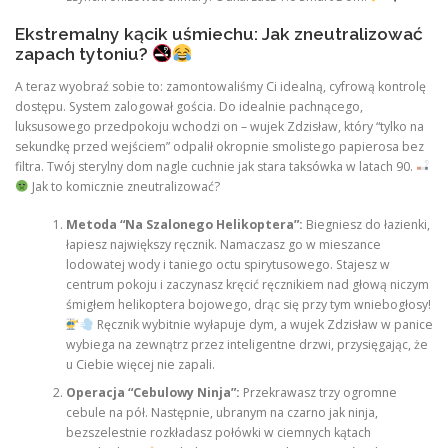
Ekstremalny kącik uśmiechu: Jak zneutralizować
zapach tytoniu?
A teraz wyobraź sobie to: zamontowaliśmy Ci idealną, cyfrową kontrolę
dostępu. System zalogował gościa. Do idealnie pachnącego,
luksusowego przedpokoju wchodzi on – wujek Zdzisław, który “tylko na
sekundkę przed wejściem” odpalił okropnie smolistego papierosa bez
filtra. Twój sterylny dom nagle cuchnie jak stara taksówka w latach 90.
Jak to komicznie zneutralizować?
Metoda “Na Szalonego Helikoptera”:
Biegniesz do łazienki,
łapiesz największy ręcznik. Namaczasz go w mieszance
lodowatej wody i taniego octu spirytusowego. Stajesz w
centrum pokoju i zaczynasz kręcić ręcznikiem nad głową niczym
śmigłem helikoptera bojowego, drąc się przy tym wniebogłosy!
Ręcznik wybitnie wyłapuje dym, a wujek Zdzisław w panice
wybiega na zewnątrz przez inteligentne drzwi, przysięgając, że
u Ciebie więcej nie zapali.
Operacja “Cebulowy Ninja”:
Przekrawasz trzy ogromne
cebule na pół. Następnie, ubranym na czarno jak ninja,
bezszelestnie rozkładasz połówki w ciemnych kątach