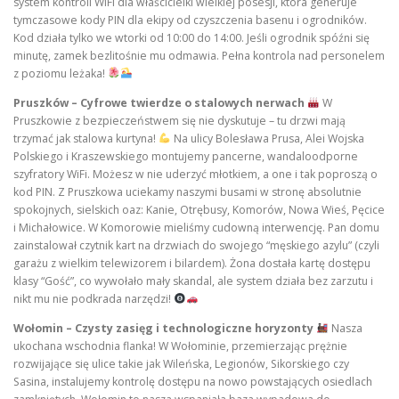
system kontroli WiFi dla właścicielki wielkiej posesji, która generuje
tymczasowe kody PIN dla ekipy od czyszczenia basenu i ogrodników.
Kod działa tylko we wtorki od 10:00 do 14:00. Jeśli ogrodnik spóźni się
minutę, zamek bezlitośnie mu odmawia. Pełna kontrola nad personelem
z poziomu leżaka!
Pruszków – Cyfrowe twierdze o stalowych nerwach
W
Pruszkowie z bezpieczeństwem się nie dyskutuje – tu drzwi mają
trzymać jak stalowa kurtyna!
Na ulicy Bolesława Prusa, Alei Wojska
Polskiego i Kraszewskiego montujemy pancerne, wandaloodporne
szyfratory WiFi. Możesz w nie uderzyć młotkiem, a one i tak poproszą o
kod PIN. Z Pruszkowa uciekamy naszymi busami w stronę absolutnie
spokojnych, sielskich oaz: Kanie, Otrębusy, Komorów, Nowa Wieś, Pęcice
i Michałowice. W Komorowie mieliśmy cudowną interwencję. Pan domu
zainstalował czytnik kart na drzwiach do swojego “męskiego azylu” (czyli
garażu z wielkim telewizorem i bilardem). Żona dostała kartę dostępu
klasy “Gość”, co wywołało mały skandal, ale system działa bez zarzutu i
nikt mu nie podkrada narzędzi!
Wołomin – Czysty zasięg i technologiczne horyzonty
Nasza
ukochana wschodnia flanka! W Wołominie, przemierzając prężnie
rozwijające się ulice takie jak Wileńska, Legionów, Sikorskiego czy
Sasina, instalujemy kontrolę dostępu na nowo powstających osiedlach