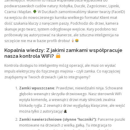
zamkniętych. Wołomin to nasza wspaniała baza wypadowa do
podwarszawskich cudów natury: Kobyłka, Duczki, Zagościniec, Lipinki,
Czarna i Majdan.
W Duczkach zamontowaliśmy skaner twarzy (FaceID)
na wejściu do nowoczesnego kurnika wielkiego formatu! Klient miał
dość szukania kluczy z naręczem paszy. Podchodzi do drzwi, kamera
skanuje jego twarz, system odryglowuje wejście. Kury podobno też
próbowały się autoryzować na skanerze, ale sztuczna inteligencja na
szczęście nie ma w bazie profili drobiu!
Kopalnia wiedzy: Z jakimi zamkami współpracuje
nasza kontrola WiFi?
Kontrola dostępu to inteligentny mózg operacji, ale musi on wysłać
impuls elektryczny do fizycznego mięśnia – czyli zamka. Co najczęściej
znajdujemy w Twoich drzwiach i jak to integrujemy?
Zamki wpuszczane:
Prawdziwi, niewidzialni ninja. Schowane
głęboko wewnątrz skrzydła drzwiowego. Nasz sterownik WiFi
wysyła komendę, a wewnątrz drzwi mały silniczek zwalnia
blokadę rygla. Z zewnątrz drzwi wyglądają klasycznie, ale wejść
można tylko z autoryzacją!
Zamki nawierzchniowe (słynne “łuczniki”):
Pancerne puszki
montowane na drzwiach z wielką gałką. Tu integracja to