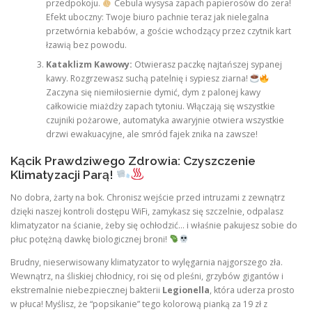
przedpokoju.
Cebula wysysa zapach papierosów do zera!
Efekt uboczny: Twoje biuro pachnie teraz jak nielegalna
przetwórnia kebabów, a goście wchodzący przez czytnik kart
łzawią bez powodu.
Kataklizm Kawowy:
Otwierasz paczkę najtańszej sypanej
kawy. Rozgrzewasz suchą patelnię i sypiesz ziarna!
Zaczyna się niemiłosiernie dymić, dym z palonej kawy
całkowicie miażdży zapach tytoniu. Włączają się wszystkie
czujniki pożarowe, automatyka awaryjnie otwiera wszystkie
drzwi ewakuacyjne, ale smród fajek znika na zawsze!
Kącik Prawdziwego Zdrowia: Czyszczenie
Klimatyzacji Parą!
No dobra, żarty na bok. Chronisz wejście przed intruzami z zewnątrz
dzięki naszej kontroli dostępu WiFi, zamykasz się szczelnie, odpalasz
klimatyzator na ścianie, żeby się ochłodzić… i właśnie pakujesz sobie do
płuc potężną dawkę biologicznej broni!
Brudny, nieserwisowany klimatyzator to wylęgarnia najgorszego zła.
Wewnątrz, na śliskiej chłodnicy, roi się od pleśni, grzybów gigantów i
ekstremalnie niebezpiecznej bakterii
Legionella
, która uderza prosto
w płuca! Myślisz, że “popsikanie” tego kolorową pianką za 19 zł z