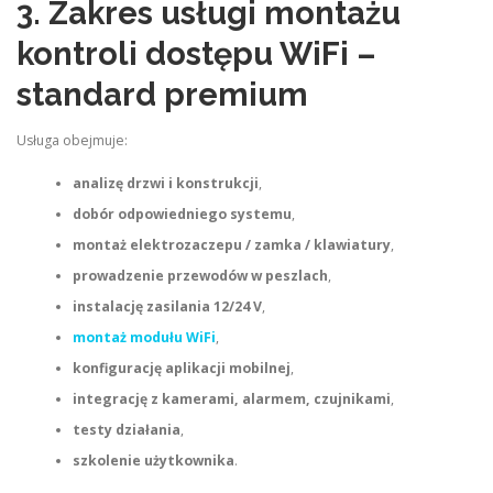
3. Zakres usługi montażu
kontroli dostępu WiFi –
standard premium
Usługa obejmuje:
analizę drzwi i konstrukcji
,
dobór odpowiedniego systemu
,
montaż elektrozaczepu / zamka / klawiatury
,
prowadzenie przewodów w peszlach
,
instalację zasilania 12/24 V
,
montaż modułu WiFi
,
konfigurację aplikacji mobilnej
,
integrację z kamerami, alarmem, czujnikami
,
testy działania
,
szkolenie użytkownika
.