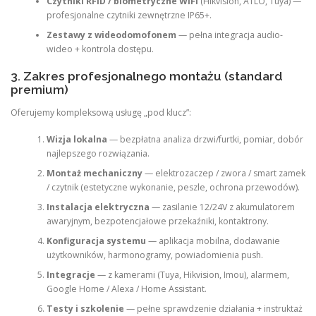
Czytniki RFID / biometryczne WiFi
(Hikvision, ATLO, Tuya) —
profesjonalne czytniki zewnętrzne IP65+.
Zestawy z wideodomofonem
— pełna integracja audio-
wideo + kontrola dostępu.
3. Zakres profesjonalnego montażu (standard
premium)
Oferujemy kompleksową usługę „pod klucz”:
Wizja lokalna
— bezpłatna analiza drzwi/furtki, pomiar, dobór
najlepszego rozwiązania.
Montaż mechaniczny
— elektrozaczep / zwora / smart zamek
/ czytnik (estetyczne wykonanie, peszle, ochrona przewodów).
Instalacja elektryczna
— zasilanie 12/24V z akumulatorem
awaryjnym, bezpotencjałowe przekaźniki, kontaktrony.
Konfiguracja systemu
— aplikacja mobilna, dodawanie
użytkowników, harmonogramy, powiadomienia push.
Integracje
— z kamerami (Tuya, Hikvision, Imou), alarmem,
Google Home / Alexa / Home Assistant.
Testy i szkolenie
— pełne sprawdzenie działania + instruktaż