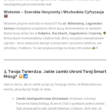
nieustępliwy jak pruszkowska stal!
Wołomin – Szerokie Horyzonty i Wschodnia Cyfryzacja
Wołomin prężnie wchodzi w świat IoT! Na
ul. Wileńskiej, Legionów i
Sasina
instalujemy urządzenia, które łączą domowników ze światem.
Nasze busy widać też w
Kobyłce, Duczkach, Zagościńcu i Czarnej
.
W Duczkach montowaliśmy ostatnio hub, który zarządza nawadnianiem
ogrodu – teraz właściciel steruje zraszaczami z poziomu telefonu, nie
schodząc z traktora. To się nazywa postęp na miarę XXI wieku!
3. Twoja Twierdza: Jakie zamki chroni Twój Smart
Mózg?
Hub to serce, ale to zamki są tarczą Twojego domu. W Wideodom.eu
wiemy, jak połączyć bajty ze stalą:
Zamki wielopunktowe (listwowe):
Królowie ochrony!
Pancerne listwy blokują drzwi w 3 lub 5 punktach jednocześnie.
Gdy zintegrujemy taki zamek listwowy z hubem, dom wie, że