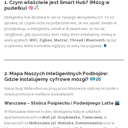
1. Czym właściwie jest Smart Hub? (Mózg w
pudełku)
Inteligentny hub (bramka) to serce Twojego ekosystemu IoT. To on
sprawia, że czujnik ruchu na podjeździe wie, że ma zapalić światło w
przedpokoju, a inteligentny zamek w drzwiach wie, że ma się
zaryglować, gdy opuszczasz dom. Huby, które instalujemy, mówią w
wielu językach:
WiFi, Zigbee, Matter, Thread i Bluetooth
, łącząc
urządzenia, które normalnie nigdy by ze sobą nie pogadały.
2. Mapa Naszych Inteligentnych Podbojów:
Gdzie instalujemy cyfrowe mózgi?
Nasze busy Wideodom.eu prują przez Mazowsze szybciej niż plotki o
nowej promocji w markecie budowlanym!
Warszawa – Stolica Pośpiechu i Podwójnego Latte
W Warszawie internet to tlen. Montujemy huby w szklanych
apartamentowcach na
Woli (ul. Grzybowska, Towarowa)
, w
biurowcach na
Mokotowie (ul. Wołoska, Domaniewska)
oraz w