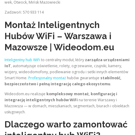
wek, Otwock, Mińsk Mazowiecki
Zadzwoń: 570 933 114
Montaż Inteligentnych
Hubów WiFi – Warszawa i
Mazowsze | Wideodom.eu
Inteligentny hub WiFi
to centralny moduł, który
zarządza urządzeniami
IoT
, automatyzuje oświetlenie, rolety, ogrzewanie, czujniki, kamery,
wizjery, wideodomofony, podlewanie ogrodu i setki innych elementów
Smart Home.
Profesjonalny montaż
hubów gwarantuje
stabilność,
bezpieczeństwo i pełną integrację całego ekosystemu
.
Wideodom.eu realizuje
kompleksowy montaż, konfigurację i
integrację inteligentnych hubów WiFi
na terenie Warszawy i
Mazowsza — w domach, mieszkaniach, segmentach, biurach i obiektach
usługowych.
Dlaczego warto zamontować