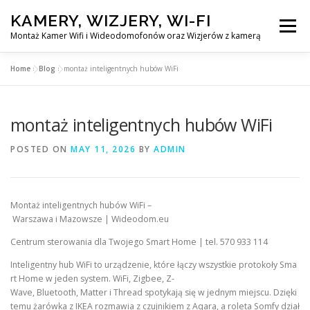
Skip
KAMERY, WIZJERY, WI-FI
to
Menu
content
Montaż Kamer Wifi i Wideodomofonów oraz Wizjerów z kamerą
Home
»
Blog
»
montaż inteligentnych hubów WiFi
GŁÓWNA
MONTAŻ KAMER WIFI W WARSZAWA
montaż inteligentnych hubów WiFi
MONTAŻ WIDEDOMOFONÓW
POSTED ON
MAY 11, 2026
BY
ADMIN
MONTAŻU WIZJERÓW Z KAMERĄ
BLOG
Montaż inteligentnych hubów WiFi –
Warszawa i Mazowsze | Wideodom.eu
EN
KONTAKT
Centrum sterowania dla Twojego Smart Home | tel. 570 933 114
Inteligentny hub WiFi to urządzenie, które łączy wszystkie protokoły Sma
rt Home w jeden system. WiFi, Zigbee, Z-
Wave, Bluetooth, Matter i Thread spotykają się w jednym miejscu. Dzięki
temu żarówka z IKEA rozmawia z czujnikiem z Aqara, a roleta Somfy dział