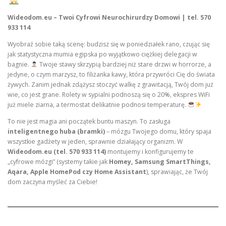
Wideodom.eu – Twoi Cyfrowi Neurochirurdzy Domowi | tel. 570
933 114
Wyobraź sobie taką scenę: budzisz się w poniedziałek rano, czując się
jak statystyczna mumia egipska po wyjątkowo ciężkiej delegacji w
bagnie.
Twoje stawy skrzypią bardziej niż stare drzwi w horrorze, a
jedyne, o czym marzysz, to filiżanka kawy, która przywróci Cię do świata
żywych. Zanim jednak zdążysz stoczyć walkę z grawitacją, Twój dom już
wie, co jest grane. Rolety w sypialni podnoszą się o 20%, ekspres WiFi
już miele ziarna, a termostat delikatnie podnosi temperaturę.
To nie jest magia ani początek buntu maszyn. To zasługa
inteligentnego huba (bramki)
– mózgu Twojego domu, który spaja
wszystkie gadżety w jeden, sprawnie działający organizm. W
Wideodom.eu (tel. 570 933 114)
montujemy i konfigurujemy te
„cyfrowe mózgi” (systemy takie jak
Homey, Samsung SmartThings,
Aqara, Apple HomePod czy Home Assistant
), sprawiając, że Twój
dom zaczyna myśleć za Ciebie!