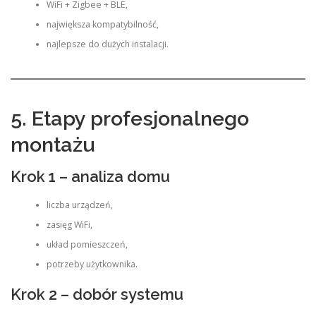
WiFi + Zigbee + BLE,
największa kompatybilność,
najlepsze do dużych instalacji.
5. Etapy profesjonalnego
montażu
Krok 1 – analiza domu
liczba urządzeń,
zasięg WiFi,
układ pomieszczeń,
potrzeby użytkownika.
Krok 2 – dobór systemu