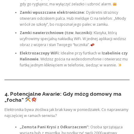
gdy go ryglujesz, ma wyłączyć żelazko i uzbroić alarm.
Zamki wpuszczane elektroniczne:
Dyskretni strażnicy
otwierani odciskiem palca. Hub melduje Ci na telefon: „Młody
wrócił ze szkoły”, bo rozpoznał jego palec w zamku.
Zamki nawierzchniowe (tzw. łuczniki):
Klasyka, którą
ucyfrowimy specjalną nakładką WiFi. W jednej aplikacji widzisz
obraz z wizjera i stan Twojego “łucznika”.
Elektrozaczepy WiFi:
Idealne przy furtkach w
Izabelinie czy
Halinowie
. Widzisz gościa na wideodomofonie i otwierasz mu
furtkę jednym kliknięciem w telefonie, siedząc w wannie.
4. Potencjalne Awarie: Gdy mózg domowy ma
„focha”
Elektronika bywa złośliwa jak brak kawy w poniedziałek. Co naprawiamy
najczęściej w ramach serwisu?
„Zemsta Pani Krysi z Odkurzaczem”:
Osoba sprzątająca
wyciąga hub z gniazdka, by podłączyć swój 2000-watowy