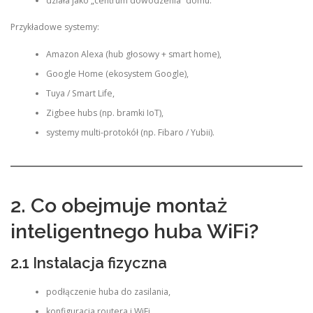
działa jako „centrum dowodzenia” domu.
Przykładowe systemy:
Amazon Alexa (hub głosowy + smart home),
Google Home (ekosystem Google),
Tuya / Smart Life,
Zigbee hubs (np. bramki IoT),
systemy multi-protokół (np. Fibaro / Yubii).
2. Co obejmuje montaż
inteligentnego huba WiFi?
2.1 Instalacja fizyczna
podłączenie huba do zasilania,
konfiguracja routera i WiFi,