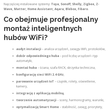
Najczęściej instalowane systemy:
Tuya, Sonoff, Shelly, Zigbee, Z-
Wave, Matter, Home Assistant, Aqara, Blebox, Fibaro
.
Co obejmuje profesjonalny
montaż inteligentnych
hubów WiFi?
audyt instalacji
– analiza urządzeń, zasięgu WiFi, protokołów,
dobór odpowiedniego huba
– pod liczbę urządzeń i typ
automatyki,
montaż huba
– ściana, szafa RACK, skrzynka techniczna,
konfigurację sieci WiFi 2.4 GHz
,
parowanie urządzeń IoT
– czujniki, rolety, oświetlenie,
kamery,
integrację z aplikacją mobilną
,
tworzenie automatyzacji
– sceny, harmonogramy, warunki,
optymalizację Smart Home
– stabilność, zasięg, priorytety,