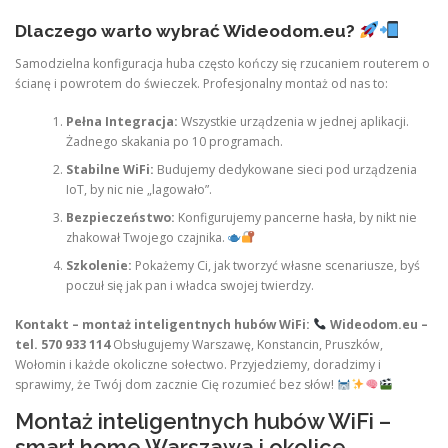
Dlaczego warto wybrać Wideodom.eu?
Samodzielna konfiguracja huba często kończy się rzucaniem routerem o
ścianę i powrotem do świeczek. Profesjonalny montaż od nas to:
Pełna Integracja:
Wszystkie urządzenia w jednej aplikacji.
Żadnego skakania po 10 programach.
Stabilne WiFi:
Budujemy dedykowane sieci pod urządzenia
IoT, by nic nie „lagowało”.
Bezpieczeństwo:
Konfigurujemy pancerne hasła, by nikt nie
zhakował Twojego czajnika.
Szkolenie:
Pokażemy Ci, jak tworzyć własne scenariusze, byś
poczuł się jak pan i władca swojej twierdzy.
Kontakt – montaż inteligentnych hubów WiFi:
Wideodom.eu –
tel. 570 933 114
Obsługujemy Warszawę, Konstancin, Pruszków,
Wołomin i każde okoliczne sołectwo. Przyjedziemy, doradzimy i
sprawimy, że Twój dom zacznie Cię rozumieć bez słów!
Montaż inteligentnych hubów WiFi –
smart home Warszawa i okolice