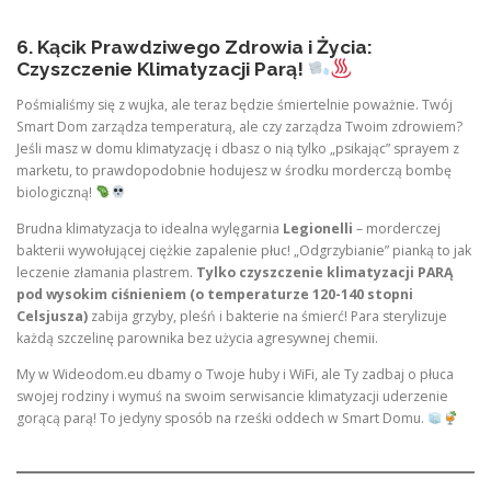
6. Kącik Prawdziwego Zdrowia i Życia:
Czyszczenie Klimatyzacji Parą!
Pośmialiśmy się z wujka, ale teraz będzie śmiertelnie poważnie. Twój
Smart Dom zarządza temperaturą, ale czy zarządza Twoim zdrowiem?
Jeśli masz w domu klimatyzację i dbasz o nią tylko „psikając” sprayem z
marketu, to prawdopodobnie hodujesz w środku morderczą bombę
biologiczną!
Brudna klimatyzacja to idealna wylęgarnia
Legionelli
– morderczej
bakterii wywołującej ciężkie zapalenie płuc! „Odgrzybianie” pianką to jak
leczenie złamania plastrem.
Tylko czyszczenie klimatyzacji PARĄ
pod wysokim ciśnieniem (o temperaturze 120-140 stopni
Celsjusza)
zabija grzyby, pleśń i bakterie na śmierć! Para sterylizuje
każdą szczelinę parownika bez użycia agresywnej chemii.
My w Wideodom.eu dbamy o Twoje huby i WiFi, ale Ty zadbaj o płuca
swojej rodziny i wymuś na swoim serwisancie klimatyzacji uderzenie
gorącą parą! To jedyny sposób na rześki oddech w Smart Domu.