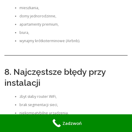
mieszkania,
domy jednorodzinne,
apartamenty premium,
biura,
wynajmy krótkoterminowe (Airbnb).
8. Najczęstsze błędy przy
instalacji
zbyt słaby router WiFi,
brak segmentacji sieci,
niekompatybilne urządzenia,
brak huba centralnego,
Zadzwoń
zła konfiguracja automatyzacji.