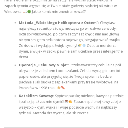
filtra. Twoje smart-czujniki dymu zaczynają wyć jak stado wilków, a
zapach tytoniu wgryza się w Twoje białe gadżety szybciej niż wirus w
Windowsa.
Jak to komicznie zneutralizować?
Metoda „Wściekłego Helikoptera z Octem”:
Chwytasz
największy ręcznik plażowy, moczysz go w roztworze wody i
octu spirytusowego, po czym zaczynasz kręcić nim nad głową
niczym śmigłem helikoptera bojowego, biegając wokół wujka
Zdzisława i wydając dźwięki syreny!
Ocet to morderca
dymu, a wujek w szoku pewnie sam ucieknie przez inteligentne
drzwi.
Operacja „Cebulowy Ninja”:
Przekrawasz trzy cebule na pół i
ukrywasz je za hubem i pod szafami. Cebula wyciągnie smród
papierosów, ale przygotuj się, że Twoja sypialnia będzie
pachniała jak budka z zapiekankami przy trasie wylotowej na
Pruszków w 1998 roku.
Kataklizm Kawowy:
Sypiesz paczkę mielonej kawy na patelnię
i palisz ją, aż zacznie dymić!
Zapach spalonej kawy zabije
wszystko – dym, wujka i Twoje poczucie węchu na najbliższy
tydzień. Metoda drastyczna, ale skuteczna!