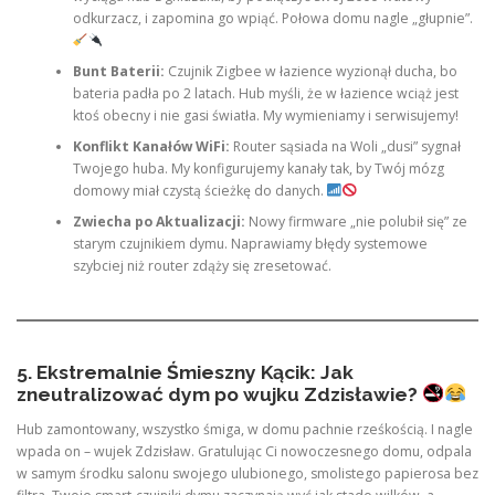
odkurzacz, i zapomina go wpiąć. Połowa domu nagle „głupnie”.
Bunt Baterii:
Czujnik Zigbee w łazience wyzionął ducha, bo
bateria padła po 2 latach. Hub myśli, że w łazience wciąż jest
ktoś obecny i nie gasi światła. My wymieniamy i serwisujemy!
Konflikt Kanałów WiFi:
Router sąsiada na Woli „dusi” sygnał
Twojego huba. My konfigurujemy kanały tak, by Twój mózg
domowy miał czystą ścieżkę do danych.
Zwiecha po Aktualizacji:
Nowy firmware „nie polubił się” ze
starym czujnikiem dymu. Naprawiamy błędy systemowe
szybciej niż router zdąży się zresetować.
5. Ekstremalnie Śmieszny Kącik: Jak
zneutralizować dym po wujku Zdzisławie?
Hub zamontowany, wszystko śmiga, w domu pachnie rześkością. I nagle
wpada on – wujek Zdzisław. Gratulując Ci nowoczesnego domu, odpala
w samym środku salonu swojego ulubionego, smolistego papierosa bez