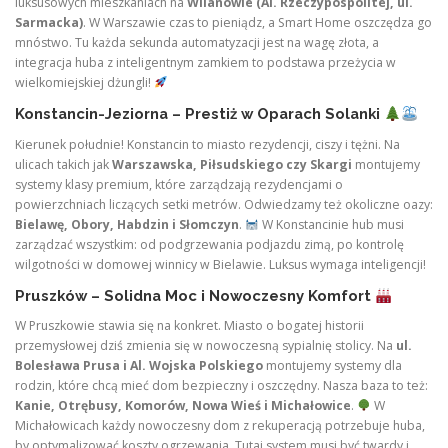
luksusowych mieszkaniach na
Wilanowie (Al. Rzeczypospolitej, ul.
Sarmacka)
. W Warszawie czas to pieniądz, a Smart Home oszczędza go
mnóstwo. Tu każda sekunda automatyzacji jest na wagę złota, a
integracja huba z inteligentnym zamkiem to podstawa przeżycia w
wielkomiejskiej dżungli!
Konstancin-Jeziorna – Prestiż w Oparach Solanki
Kierunek południe! Konstancin to miasto rezydencji, ciszy i tężni. Na
ulicach takich jak
Warszawska, Piłsudskiego czy Skargi
montujemy
systemy klasy premium, które zarządzają rezydencjami o
powierzchniach liczących setki metrów. Odwiedzamy też okoliczne oazy:
Bielawę, Obory, Habdzin i Słomczyn
.
W Konstancinie hub musi
zarządzać wszystkim: od podgrzewania podjazdu zimą, po kontrolę
wilgotności w domowej winnicy w Bielawie. Luksus wymaga inteligencji!
Pruszków – Solidna Moc i Nowoczesny Komfort
W Pruszkowie stawia się na konkret. Miasto o bogatej historii
przemysłowej dziś zmienia się w nowoczesną sypialnię stolicy. Na
ul.
Bolesława Prusa i Al. Wojska Polskiego
montujemy systemy dla
rodzin, które chcą mieć dom bezpieczny i oszczędny. Nasza baza to też:
Kanie, Otrębusy, Komorów, Nowa Wieś i Michałowice
.
W
Michałowicach każdy nowoczesny dom z rekuperacją potrzebuje huba,
by optymalizować koszty ogrzewania. Tutaj system musi być twardy i