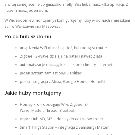
a w tej samej scenie co gniazdko Shelly. Bez huba masz kilka aplikacji. Z
hubem masz jeden dom.
W Wideodom.eu montujemy i konfigurujemy huby w domach i mieszkani
ach w Warszawie i na Mazowszu.
Po co hub w domu
urządzenia WiFi obciążają sieć, hub odciąża router
Zigbee i Z-Wave działają na baterii nawet 2 lata
automatyzacje działają lokalnie, bez chmury i internetu
jeden system zamiast pięciu aplikacji
pełna integracja z Alexa, Google Home i HomeKit
Jakie huby montujemy
Homey Pro – obsługuje WiFi, Zigbee, Z-
Wave, Matter, Thread, Bluetooth
Aqara Hub M3, M2 – idealny do czujników i rolet
SmartThings Station – integracja z Samsung i Matter