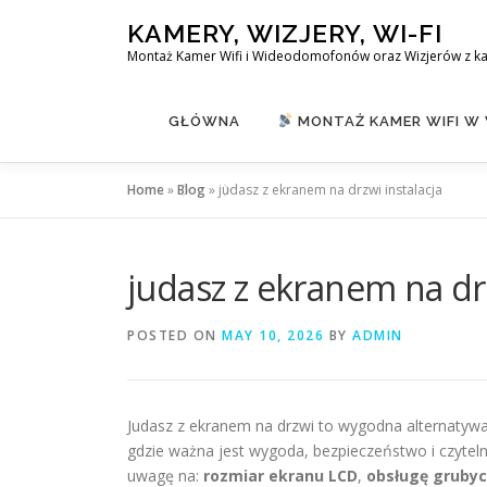
Skip
KAMERY, WIZJERY, WI-FI
to
Montaż Kamer Wifi i Wideodomofonów oraz Wizjerów z k
content
GŁÓWNA
MONTAŻ KAMER WIFI W
Home
»
Blog
»
judasz z ekranem na drzwi instalacja
judasz z ekranem na drz
POSTED ON
MAY 10, 2026
BY
ADMIN
Judasz z ekranem na drzwi to wygodna alternatywa
gdzie ważna jest wygoda, bezpieczeństwo i czyteln
uwagę na:
rozmiar ekranu LCD
,
obsługę gruby