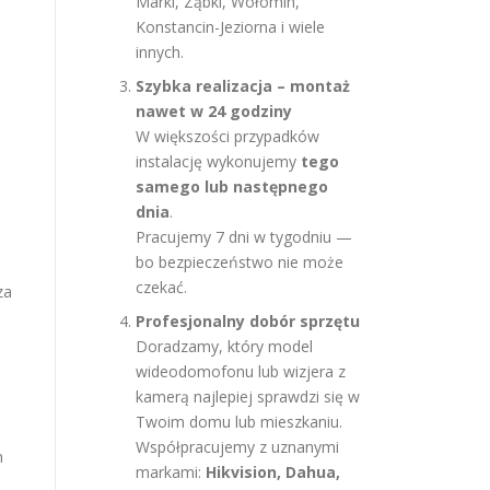
Marki, Ząbki, Wołomin,
Konstancin-Jeziorna i wiele
innych.
Szybka realizacja – montaż
nawet w 24 godziny
W większości przypadków
instalację wykonujemy
tego
samego lub następnego
dnia
.
Pracujemy 7 dni w tygodniu —
bo bezpieczeństwo nie może
czekać.
za
Profesjonalny dobór sprzętu
Doradzamy, który model
wideodomofonu lub wizjera z
kamerą najlepiej sprawdzi się w
Twoim domu lub mieszkaniu.
Współpracujemy z uznanymi
m
markami:
Hikvision, Dahua,