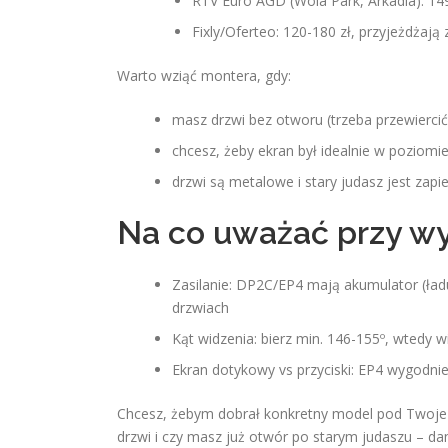
RTV Euro AGD (Wola Park, Arkadia): 1
Fixly/Oferteo: 120-180 zł, przyjeżdża
Warto wziąć montera, gdy:
masz drzwi bez otworu (trzeba przewiercić
chcesz, żeby ekran był idealnie w poziomi
drzwi są metalowe i stary judasz jest zapi
Na co uważać przy w
Zasilanie: DP2C/EP4 mają akumulator (ładu
drzwiach
Kąt widzenia: bierz min. 146-155º, wtedy wi
Ekran dotykowy vs przyciski: EP4 wygodni
Chcesz, żebym dobrał konkretny model pod Twoj
drzwi i czy masz już otwór po starym judaszu – d