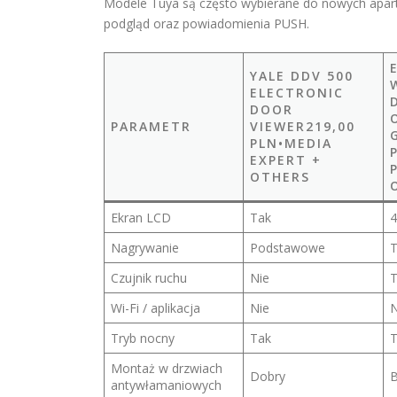
Modele Tuya są często wybierane do nowych apar
podgląd oraz powiadomienia PUSH.
YALE DDV 500
ELECTRONIC
DOOR
PARAMETR
VIEWER219,00
PLN•MEDIA
EXPERT +
OTHERS
Ekran LCD
Tak
4
Nagrywanie
Podstawowe
T
Czujnik ruchu
Nie
T
Wi-Fi / aplikacja
Nie
N
Tryb nocny
Tak
T
Montaż w drzwiach
Dobry
B
antywłamaniowych