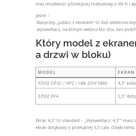
oraz możliwość późniejszej rozbudowy o Wi-Fi i apl
Jasne –
klasyczny „judasz z ekranem” to dziś elektroniczn
wyświetlacz, na którym widzisz kto stoi, bez podc
Który model z ekrane
a drzwi w bloku)
MODEL
EKRAN
EZVIZ DP2C / HP2 / Yale DDV 5800
4,3″ kolo
EZVIZ EP4
5,5″ doty
Ekran 4,3″ to standard – „Wyświetlacz: 4,3″” masz
ekran dotykowy o przekątnej 5,5 cala. Dzięki tem