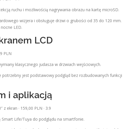
tekcją ruchu i możliwością nagrywania obrazu na kartę microSD.
dowego wizjera i obsługuje drzwi o grubości od 35 do 120 mm.
e nocne LED.
ekranem LCD
99 PLN
wymiany klasycznego judasza w drzwiach wejściowych.
ie potrzebny jest podstawowy podgląd bez rozbudowanych funkcji
 i aplikacją
″ z ekran · 159,00 PLN · 3.9
ą Smart Life/Tuya do podglądu na smartfonie.