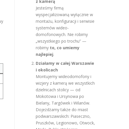
z kamerą
Jesteśmy firmą
wyspecjalizowaną wyłącznie w
wy
montażu, konfiguracji i serwisie
systemów wideo-
domofonowych. Nie robimy
„wszystkiego po trochu” —
robimy
to, co umiemy
najlepiej
.
Działamy w całej Warszawie
i okolicach
Montujemy wideodomofony i
wizjery z kamerą we wszystkich
dzielnicach stolicy — od
Mokotowa i Ursynowa po
Bielany, Targówek i Wilanów.
Dojeżdżamy także do miast
podwarszawskich: Piaseczno,
Pruszków, Legionowo, Otwock,