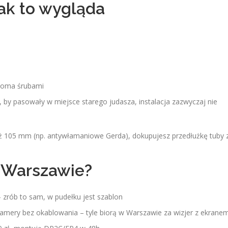
jak to wygląda
dwoma śrubami
 by pasowały w miejsce starego judasza, instalacja zazwyczaj nie
niż 105 mm (np. antywłamaniowe Gerda), dokupujesz przedłużkę tuby 
 Warszawie?
 zrób to sam, w pudełku jest szablon
amery bez okablowania – tyle biorą w Warszawie za wizjer z ekrane