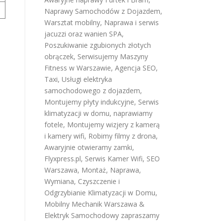
Naprawy Samochodów z Dojazdem
,
Warsztat mobilny
,
Naprawa i serwis
jacuzzi oraz wanien SPA
,
Poszukiwanie zgubionych złotych
obrączek
,
Serwisujemy Maszyny
Fitness w Warszawie
,
Agencja SEO
,
Taxi
,
Usługi elektryka
samochodowego z dojazdem
,
Montujemy płyty indukcyjne
,
Serwis
klimatyzacji w domu
,
naprawiamy
fotele
,
Montujemy wizjery z kamerą
i kamery wifi
,
Robimy filmy z drona
,
Awaryjnie otwieramy zamki
,
Flyxpress.pl
,
Serwis Kamer Wifi
,
SEO
Warszawa
,
Montaż, Naprawa,
Wymiana, Czyszczenie i
Odgrzybianie Klimatyzacji w Domu
,
Mobilny Mechanik Warszawa &
Elektryk Samochodowy
zapraszamy