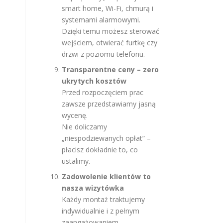
smart home, Wi-Fi, chmurą i
systemami alarmowymi.
Dzięki temu możesz sterować
wejściem, otwierać furtkę czy
drzwi z poziomu telefonu.
Transparentne ceny – zero
ukrytych kosztów
Przed rozpoczęciem prac
zawsze przedstawiamy jasną
wycenę.
Nie doliczamy
„niespodziewanych opłat” –
płacisz dokładnie to, co
ustalimy.
Zadowolenie klientów to
nasza wizytówka
Każdy montaż traktujemy
indywidualnie i z pełnym
zaangażowaniem.