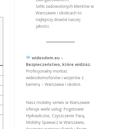
Setki zadowolonych klientów w
Warszawie i okolicach to
najlepszy dowód naszej
jakości.
wideodom.eu –
Bezpieczeństwo, które widzisz.
Profesjonalny montaż
wideodomofonów i wizjerów z
kamerą – Warszawa i okolice.
Nasz mobilny serwis w Warszawie
oferuje wiele usług:
Pogotowie
Hydrauliczne
,
Czyszczenie Parą
,
Mobilny Spawacz w Warszawie
,
Awaryjne naprawy Furtek i Bram
,