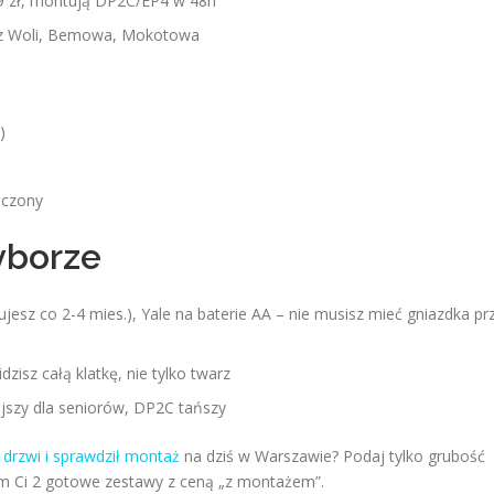
49 zł, montują DP2C/EP4 w 48h
ją z Woli, Bemowa, Mokotowa
)
e
eczony
yborze
jesz co 2-4 mies.), Yale na baterie AA – nie musisz mieć gniazdka pr
dzisz całą klatkę, nie tylko twarz
ejszy dla seniorów, DP2C tańszy
e
drzwi i sprawdził montaż
na dziś w Warszawie? Podaj tylko grubość
am Ci 2 gotowe zestawy z ceną „z montażem”.