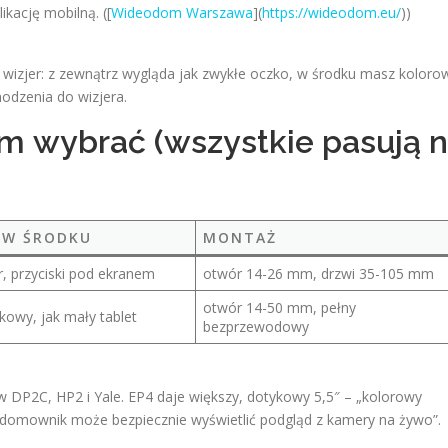
ikację mobilną. ([
Wideodom Warszawa
](
https://wideodom.eu/
))
y wizjer: z zewnątrz wygląda jak zwykłe oczko, w środku masz koloro
hodzenia do wizjera.
m wybrać (wszystkie pasują n
 W ŚRODKU
MONTAŻ
r, przyciski pod ekranem
otwór 14-26 mm, drzwi 35-105 mm
otwór 14-50 mm, pełny
kowy, jak mały tablet
bezprzewodowy
 w DP2C, HP2 i Yale. EP4 daje większy, dotykowy 5,5″ – „kolorowy
u domownik może bezpiecznie wyświetlić podgląd z kamery na żywo”.