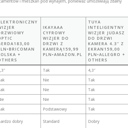
tamentów i mieszkań pod wynajem, ponieważ umożliwiają zdalny
ELEKTRONICZNY
TUYA
WIZJER
IKAYAAA
INTELIGENTNY
DRZWIOWY
CYFROWY
WIZJER JUDASZ
OPTIC
WIZJER DO
DO DRZWI
GERDA183,00
DRZWI Z
KAMERA 4.3″ Z
PLN•BRICOMAN
KAMERĄ159,99
EKRAN159,00
POLSKA +
PLN•AMAZON.PL
PLN•ALLEGRO +
OTHERS
OTHERS
,3″
Tak
4,3″
ak
Nie
Tak
ak
Nie
Tak
ie
Nie
Tak
ak
Podstawowy
Tak
ardzo dobry
Standard
Dobry