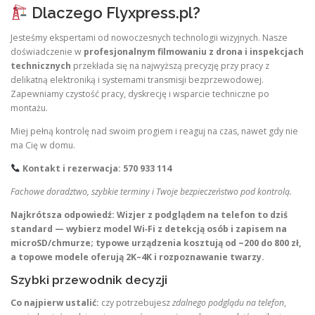
Dlaczego Flyxpress.pl?
Jesteśmy ekspertami od nowoczesnych technologii wizyjnych. Nasze
doświadczenie w
profesjonalnym filmowaniu z drona i inspekcjach
technicznych
przekłada się na najwyższą precyzję przy pracy z
delikatną elektroniką i systemami transmisji bezprzewodowej.
Zapewniamy czystość pracy, dyskrecję i wsparcie techniczne po
montażu.
Miej pełną kontrolę nad swoim progiem i reaguj na czas, nawet gdy nie
ma Cię w domu.
Kontakt i rezerwacja: 570 933 114
Fachowe doradztwo, szybkie terminy i Twoje bezpieczeństwo pod kontrolą.
Najkrótsza odpowiedź:
Wizjer z podglądem na telefon to dziś
standard — wybierz model Wi‑Fi z detekcją osób i zapisem na
microSD/chmurze; typowe urządzenia kosztują od ~200 do 800 zł,
a topowe modele oferują 2K–4K i rozpoznawanie twarzy.
Szybki przewodnik decyzji
Co najpierw ustalić:
czy potrzebujesz
zdalnego podglądu na telefon
,