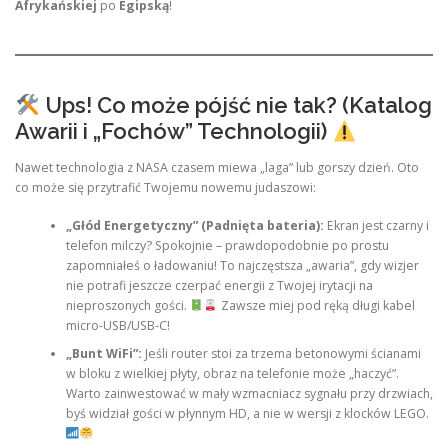
Afrykańskiej
po
Egipską
!
Ups! Co może pójść nie tak? (Katalog
Awarii i „Fochów” Technologii)
Nawet technologia z NASA czasem miewa „laga” lub gorszy dzień. Oto
co może się przytrafić Twojemu nowemu judaszowi:
„Głód Energetyczny” (Padnięta bateria):
Ekran jest czarny i
telefon milczy? Spokojnie – prawdopodobnie po prostu
zapomniałeś o ładowaniu! To najczęstsza „awaria”, gdy wizjer
nie potrafi jeszcze czerpać energii z Twojej irytacji na
nieproszonych gości.
Zawsze miej pod ręką długi kabel
micro-USB/USB-C!
„Bunt WiFi”:
Jeśli router stoi za trzema betonowymi ścianami
w bloku z wielkiej płyty, obraz na telefonie może „haczyć”.
Warto zainwestować w mały wzmacniacz sygnału przy drzwiach,
byś widział gości w płynnym HD, a nie w wersji z klocków LEGO.