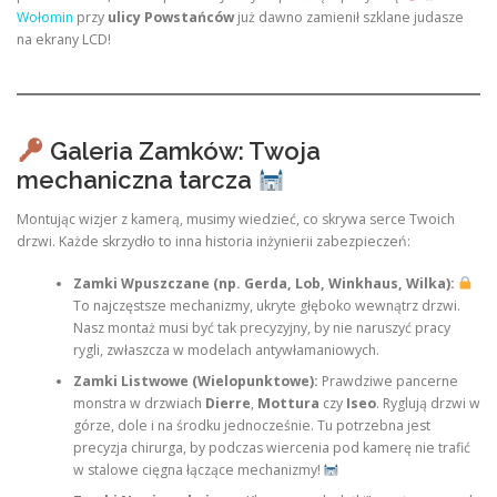
Wołomin
przy
ulicy Powstańców
już dawno zamienił szklane judasze
na ekrany LCD!
Galeria Zamków: Twoja
mechaniczna tarcza
Montując wizjer z kamerą, musimy wiedzieć, co skrywa serce Twoich
drzwi. Każde skrzydło to inna historia inżynierii zabezpieczeń:
Zamki Wpuszczane (np. Gerda, Lob, Winkhaus, Wilka):
To najczęstsze mechanizmy, ukryte głęboko wewnątrz drzwi.
Nasz montaż musi być tak precyzyjny, by nie naruszyć pracy
rygli, zwłaszcza w modelach antywłamaniowych.
Zamki Listwowe (Wielopunktowe):
Prawdziwe pancerne
monstra w drzwiach
Dierre
,
Mottura
czy
Iseo
. Ryglują drzwi w
górze, dole i na środku jednocześnie. Tu potrzebna jest
precyzja chirurga, by podczas wiercenia pod kamerę nie trafić
w stalowe cięgna łączące mechanizmy!