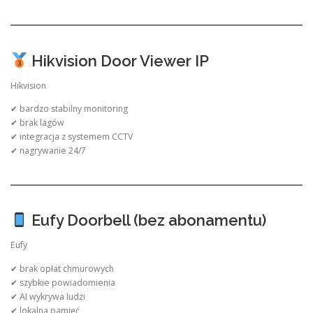
Hikvision Door Viewer IP
Hikvision
✔ bardzo stabilny monitoring
✔ brak lagów
✔ integracja z systemem CCTV
✔ nagrywanie 24/7
Eufy Doorbell (bez abonamentu)
Eufy
✔ brak opłat chmurowych
✔ szybkie powiadomienia
✔ AI wykrywa ludzi
✔ lokalna pamięć