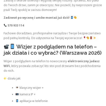
Zadbaj o twarde dowody i wygodę swojej rodziny. Sprawdź, kto puka
do Twoich drzwi, zanim je otworzysz. Nie pozwól, by nieproszeni goście
psuli Twój spokój w zaciszu domowym!
Zadzwoń po wycenę i umów montaż już dziś!
570 933 114
Fachowe doradztwo, profesjonalne narzędzia i Twoje bezpieczeństwo
pod pełną kontrolą. Do usłyszenia na Twojej wycieraczce!
Wizjer z podglądem na telefon –
jak działa i co wybrać? (Warszawa 2026)
Wizjer z podglądem na telefon to nowoczesny
elektroniczny judasz
WiFi
, który pozwala zobaczyć kto stoi pod drzwiami bez podchodzenia
do nich.
działa jak:
klasyczny wizjer +
kamera IP +
aplikacja w telefonie