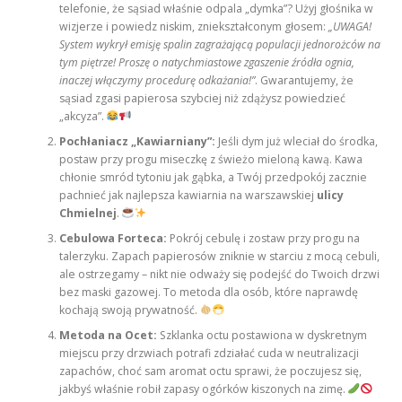
telefonie, że sąsiad właśnie odpala „dymka”? Użyj głośnika w
wizjerze i powiedz niskim, zniekształconym głosem:
„UWAGA!
System wykrył emisję spalin zagrażającą populacji jednorożców na
tym piętrze! Proszę o natychmiastowe zgaszenie źródła ognia,
inaczej włączymy procedurę odkażania!”
. Gwarantujemy, że
sąsiad zgasi papierosa szybciej niż zdążysz powiedzieć
„akcyza”.
Pochłaniacz „Kawiarniany”:
Jeśli dym już wleciał do środka,
postaw przy progu miseczkę z świeżo mieloną kawą. Kawa
chłonie smród tytoniu jak gąbka, a Twój przedpokój zacznie
pachnieć jak najlepsza kawiarnia na warszawskiej
ulicy
Chmielnej
.
Cebulowa Forteca:
Pokrój cebulę i zostaw przy progu na
talerzyku. Zapach papierosów zniknie w starciu z mocą cebuli,
ale ostrzegamy – nikt nie odważy się podejść do Twoich drzwi
bez maski gazowej. To metoda dla osób, które naprawdę
kochają swoją prywatność.
Metoda na Ocet:
Szklanka octu postawiona w dyskretnym
miejscu przy drzwiach potrafi zdziałać cuda w neutralizacji
zapachów, choć sam aromat octu sprawi, że poczujesz się,
jakbyś właśnie robił zapasy ogórków kiszonych na zimę.