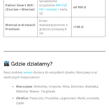
Sprawdzone
Pakiet Smart WiFi
urządzenie
WiFi Full
od 950 zł
(Zestaw + Montaż)
HD + montaż
+ karta
SD
Drzwi
Montaż w drzwiach
stalowe/pancerne o
+100 zł
Premium
grubości powyżej 8
cm
Gdzie działamy?
Nasz mobilny
serwis
dociera do wszystkich dzielnic Warszawy oraz
okolicznych miejscowości:
Warszawa:
Mokotów, Ursynów, Wola, Bemowo, Białołęka,
Wilanów, Wawer, Targówek.
Okolice:
Piaseczno, Pruszków, Legionowo, Marki, Łomianki,
Ząbki.