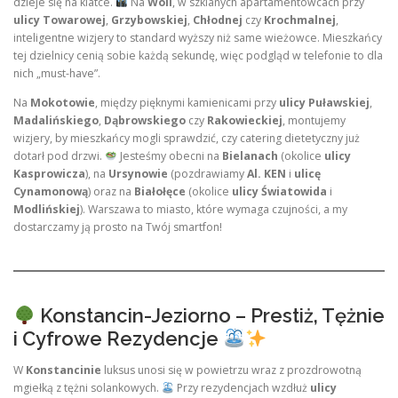
dzieje się na klatce.
Na
Woli
, w szklanych apartamentowcach przy
ulicy Towarowej
,
Grzybowskiej
,
Chłodnej
czy
Krochmalnej
,
inteligentne wizjery to standard wyższy niż same wieżowce. Mieszkańcy
tej dzielnicy cenią sobie każdą sekundę, więc podgląd w telefonie to dla
nich „must-have”.
Na
Mokotowie
, między pięknymi kamienicami przy
ulicy Puławskiej
,
Madalińskiego
,
Dąbrowskiego
czy
Rakowieckiej
, montujemy
wizjery, by mieszkańcy mogli sprawdzić, czy catering dietetyczny już
dotarł pod drzwi.
Jesteśmy obecni na
Bielanach
(okolice
ulicy
Kasprowicza
), na
Ursynowie
(pozdrawiamy
Al. KEN
i
ulicę
Cynamonową
) oraz na
Białołęce
(okolice
ulicy Światowida
i
Modlińskiej
). Warszawa to miasto, które wymaga czujności, a my
dostarczamy ją prosto na Twój smartfon!
Konstancin-Jeziorno – Prestiż, Tężnie
i Cyfrowe Rezydencje
W
Konstancinie
luksus unosi się w powietrzu wraz z prozdrowotną
mgiełką z tężni solankowych.
Przy rezydencjach wzdłuż
ulicy