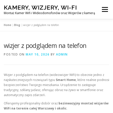
Skip
KAMERY, WIZJERY, WI-FI
to
Menu
content
Montaż Kamer Wifi i Wideodomofonów oraz Wizjerów z kamerą
Home
»
Blog
»
wizjer z podglądem na telefon
GŁÓWNA
MONTAŻ KAMER WIFI W WARSZAWA
wizjer z podglądem na telefon
MONTAŻ WIDEDOMOFONÓW
POSTED ON
MAY 10, 2026
BY
ADMIN
MONTAŻU WIZJERÓW Z KAMERĄ
BLOG
Wizjer z podglądem na telefon (wideowizjer WiFi) to obecnie jedno z
najskuteczniejszych rozwiązań typu
Smart Home
, które realnie podnosi
PL
bezpieczeństwo Twojego mieszkania. Urządzenie to zastępuje
KONTAKT
tradycyjny, szklany judasz, oferując obraz na żywo w smartfonie oraz
automatyczny zapis zdarzeń.
Oferujemy profesjonalny dobór oraz
bezinwazyjny montaż wizjerów
WiFi na terenie całej Warszawy i okolic
.