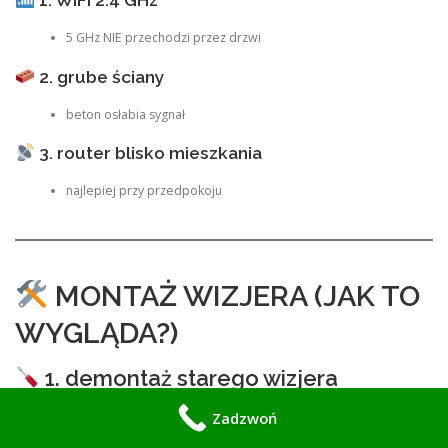
5 GHz NIE przechodzi przez drzwi
2. grube ściany
beton osłabia sygnał
3. router blisko mieszkania
najlepiej przy przedpokoju
MONTAŻ WIZJERA (JAK TO
WYGLĄDA?)
1. demontaż starego wizjera
Zadzwoń
wyjęcie judasza