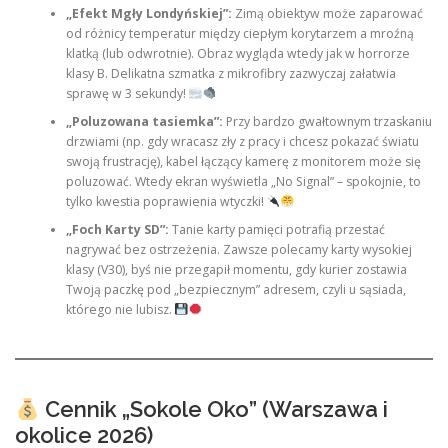
„Efekt Mgły Londyńskiej”:
Zimą obiektyw może zaparować
od różnicy temperatur między ciepłym korytarzem a mroźną
klatką (lub odwrotnie). Obraz wygląda wtedy jak w horrorze
klasy B. Delikatna szmatka z mikrofibry zazwyczaj załatwia
sprawę w 3 sekundy!
„Poluzowana tasiemka”:
Przy bardzo gwałtownym trzaskaniu
drzwiami (np. gdy wracasz zły z pracy i chcesz pokazać światu
swoją frustrację), kabel łączący kamerę z monitorem może się
poluzować. Wtedy ekran wyświetla „No Signal” – spokojnie, to
tylko kwestia poprawienia wtyczki!
„Foch Karty SD”:
Tanie karty pamięci potrafią przestać
nagrywać bez ostrzeżenia. Zawsze polecamy karty wysokiej
klasy (V30), byś nie przegapił momentu, gdy kurier zostawia
Twoją paczkę pod „bezpiecznym” adresem, czyli u sąsiada,
którego nie lubisz.
Cennik „Sokole Oko” (Warszawa i
okolice 2026)