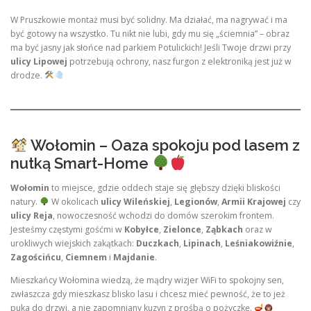
W Pruszkowie montaż musi być solidny. Ma działać, ma nagrywać i ma
być gotowy na wszystko. Tu nikt nie lubi, gdy mu się „ściemnia” – obraz
ma być jasny jak słońce nad parkiem Potulickich! Jeśli Twoje drzwi przy
ulicy Lipowej
potrzebują ochrony, nasz furgon z elektroniką jest już w
drodze.
Wołomin – Oaza spokoju pod lasem z
nutką Smart-Home
Wołomin
to miejsce, gdzie oddech staje się głębszy dzięki bliskości
natury.
W okolicach
ulicy Wileńskiej
,
Legionów
,
Armii Krajowej
czy
ulicy Reja
, nowoczesność wchodzi do domów szerokim frontem.
Jesteśmy częstymi gośćmi w
Kobyłce
,
Zielonce
,
Ząbkach
oraz w
urokliwych wiejskich zakątkach:
Duczkach
,
Lipinach
,
Leśniakowiźnie
,
Zagościńcu
,
Ciemnem
i
Majdanie
.
Mieszkańcy Wołomina wiedzą, że mądry wizjer WiFi to spokojny sen,
zwłaszcza gdy mieszkasz blisko lasu i chcesz mieć pewność, że to jeż
puka do drzwi, a nie zapomniany kuzyn z prośbą o pożyczkę.