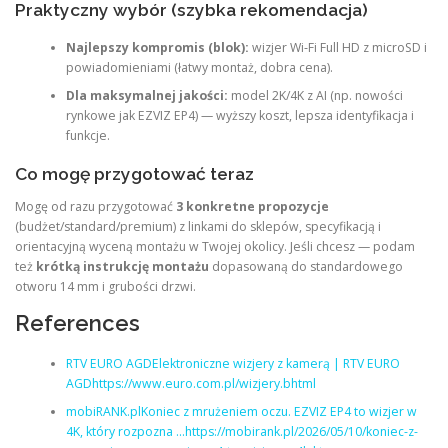
Praktyczny wybór (szybka rekomendacja)
Najlepszy kompromis (blok):
wizjer Wi‑Fi Full HD z microSD i
powiadomieniami (łatwy montaż, dobra cena).
Dla maksymalnej jakości:
model 2K/4K z AI (np. nowości
rynkowe jak EZVIZ EP4) — wyższy koszt, lepsza identyfikacja i
funkcje.
Co mogę przygotować teraz
Mogę od razu przygotować
3 konkretne propozycje
(budżet/standard/premium) z linkami do sklepów, specyfikacją i
orientacyjną wyceną montażu w Twojej okolicy. Jeśli chcesz — podam
też
krótką instrukcję montażu
dopasowaną do standardowego
otworu 14 mm i grubości drzwi.
References
RTV EURO AGDElektroniczne wizjery z kamerą | RTV EURO
AGDhttps://www.euro.com.pl/wizjery.bhtml
mobiRANK.plKoniec z mrużeniem oczu. EZVIZ EP4 to wizjer w
4K, który rozpozna …https://mobirank.pl/2026/05/10/koniec-z-