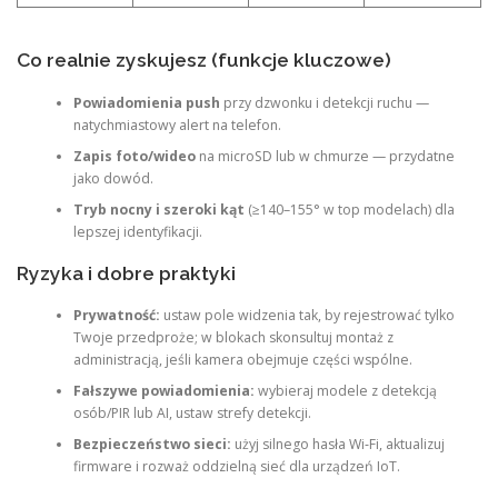
Co realnie zyskujesz (funkcje kluczowe)
Powiadomienia push
przy dzwonku i detekcji ruchu —
natychmiastowy alert na telefon.
Zapis foto/wideo
na microSD lub w chmurze — przydatne
jako dowód.
Tryb nocny i szeroki kąt
(≥140–155° w top modelach) dla
lepszej identyfikacji.
Ryzyka i dobre praktyki
Prywatność:
ustaw pole widzenia tak, by rejestrować tylko
Twoje przedproże; w blokach skonsultuj montaż z
administracją, jeśli kamera obejmuje części wspólne.
Fałszywe powiadomienia:
wybieraj modele z detekcją
osób/PIR lub AI, ustaw strefy detekcji.
Bezpieczeństwo sieci:
użyj silnego hasła Wi‑Fi, aktualizuj
firmware i rozważ oddzielną sieć dla urządzeń IoT.