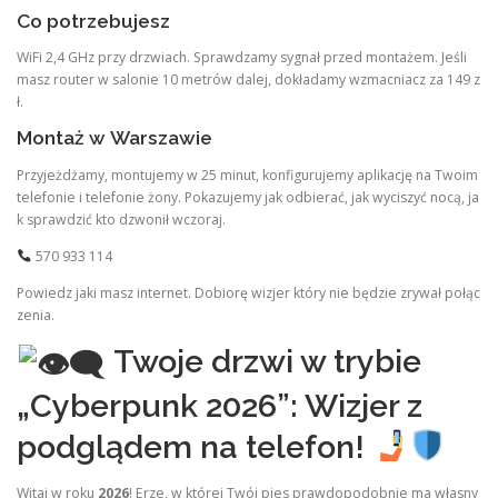
Co potrzebujesz
WiFi 2,4 GHz przy drzwiach. Sprawdzamy sygnał przed montażem. Jeśli
masz router w salonie 10 metrów dalej, dokładamy wzmacniacz za 149 z
ł.
Montaż w Warszawie
Przyjeżdżamy, montujemy w 25 minut, konfigurujemy aplikację na Twoim
telefonie i telefonie żony. Pokazujemy jak odbierać, jak wyciszyć nocą, ja
k sprawdzić kto dzwonił wczoraj.
570 933 114
Powiedz jaki masz internet. Dobiorę wizjer który nie będzie zrywał połąc
zenia.
Twoje drzwi w trybie
„Cyberpunk 2026”: Wizjer z
podglądem na telefon!
Witaj w roku
2026
! Erze, w której Twój pies prawdopodobnie ma własny