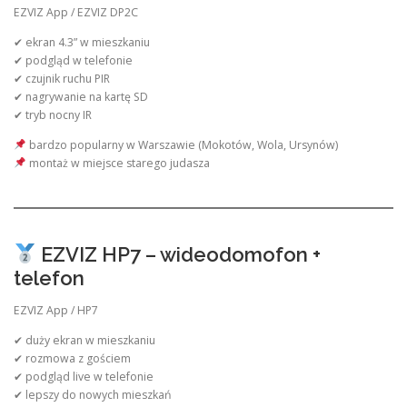
EZVIZ App / EZVIZ DP2C
✔ ekran 4.3” w mieszkaniu
✔ podgląd w telefonie
✔ czujnik ruchu PIR
✔ nagrywanie na kartę SD
✔ tryb nocny IR
bardzo popularny w Warszawie (Mokotów, Wola, Ursynów)
montaż w miejsce starego judasza
EZVIZ HP7 – wideodomofon +
telefon
EZVIZ App / HP7
✔ duży ekran w mieszkaniu
✔ rozmowa z gościem
✔ podgląd live w telefonie
✔ lepszy do nowych mieszkań