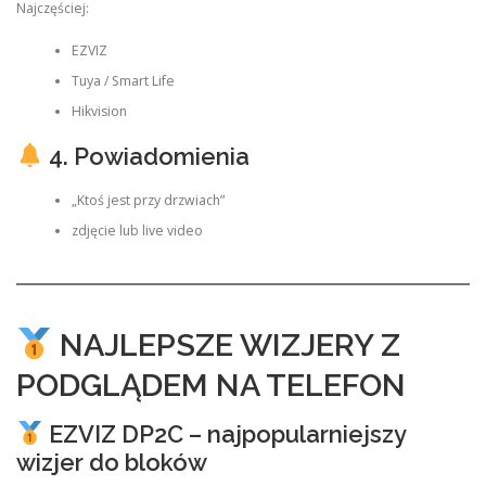
Najczęściej:
EZVIZ
Tuya / Smart Life
Hikvision
4. Powiadomienia
„Ktoś jest przy drzwiach”
zdjęcie lub live video
NAJLEPSZE WIZJERY Z
PODGLĄDEM NA TELEFON
EZVIZ DP2C – najpopularniejszy
wizjer do bloków