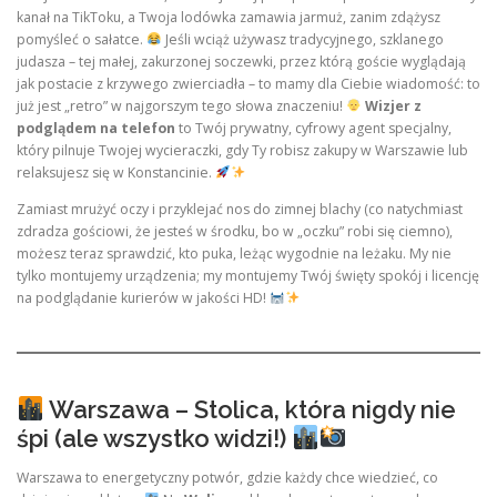
kanał na TikToku, a Twoja lodówka zamawia jarmuż, zanim zdążysz
pomyśleć o sałatce.
Jeśli wciąż używasz tradycyjnego, szklanego
judasza – tej małej, zakurzonej soczewki, przez którą goście wyglądają
jak postacie z krzywego zwierciadła – to mamy dla Ciebie wiadomość: to
już jest „retro” w najgorszym tego słowa znaczeniu!
Wizjer z
podglądem na telefon
to Twój prywatny, cyfrowy agent specjalny,
który pilnuje Twojej wycieraczki, gdy Ty robisz zakupy w Warszawie lub
relaksujesz się w Konstancinie.
Zamiast mrużyć oczy i przyklejać nos do zimnej blachy (co natychmiast
zdradza gościowi, że jesteś w środku, bo w „oczku” robi się ciemno),
możesz teraz sprawdzić, kto puka, leżąc wygodnie na leżaku. My nie
tylko montujemy urządzenia; my montujemy Twój święty spokój i licencję
na podglądanie kurierów w jakości HD!
Warszawa – Stolica, która nigdy nie
śpi (ale wszystko widzi!)
Warszawa to energetyczny potwór, gdzie każdy chce wiedzieć, co