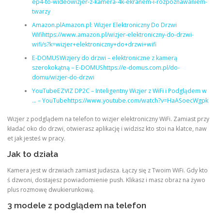
ep4-to-wideowizjer-z-kamera-4k-ekranem-i-rozpoznawaniem-
twarzy
Amazon.plAmazon.pl: Wizjer Elektroniczny Do Drzwi
Wifihttps://www.amazon.pl/wizjer-elektroniczny-do-drzwi-
wifi/s?k=wizjer+elektroniczny+do+drzwi+wifi
E-DOMUSWizjery do drzwi – elektroniczne z kamerą
szerokokątną – E-DOMUShttps://e-domus.com.pl/do-
domu/wizjer-do-drzwi
YouTubeEZVIZ DP2C – Inteligentny Wizjer z WiFi i Podglądem w
… – YouTubehttps://www.youtube.com/watch?v=HaASoecWgpk
Wizjer z podglądem na telefon to wizjer elektroniczny WiFi. Zamiast przy
kładać oko do drzwi, otwierasz aplikację i widzisz kto stoi na klatce, naw
et jak jesteś w pracy.
Jak to działa
Kamera jest w drzwiach zamiast judasza. Łączy się z Twoim WiFi. Gdy kto
ś dzwoni, dostajesz powiadomienie push. Klikasz i masz obraz na żywo
plus rozmowę dwukierunkową.
3 modele z podglądem na telefon