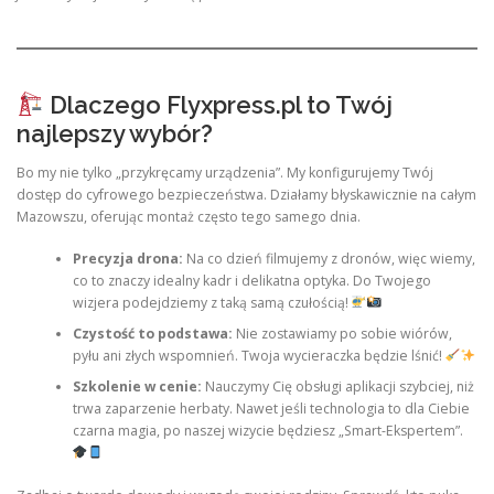
Dlaczego Flyxpress.pl to Twój
najlepszy wybór?
Bo my nie tylko „przykręcamy urządzenia”. My konfigurujemy Twój
dostęp do cyfrowego bezpieczeństwa. Działamy błyskawicznie na całym
Mazowszu, oferując montaż często tego samego dnia.
Precyzja drona:
Na co dzień filmujemy z dronów, więc wiemy,
co to znaczy idealny kadr i delikatna optyka. Do Twojego
wizjera podejdziemy z taką samą czułością!
Czystość to podstawa:
Nie zostawiamy po sobie wiórów,
pyłu ani złych wspomnień. Twoja wycieraczka będzie lśnić!
Szkolenie w cenie:
Nauczymy Cię obsługi aplikacji szybciej, niż
trwa zaparzenie herbaty. Nawet jeśli technologia to dla Ciebie
czarna magia, po naszej wizycie będziesz „Smart-Ekspertem”.