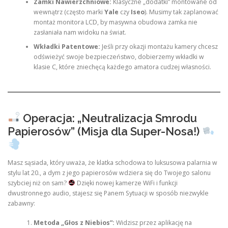
Zamki Nawierzchniowe:
Klasyczne „dodatki” montowane od
wewnątrz (często marki
Yale
czy
Iseo
). Musimy tak zaplanować
montaż monitora LCD, by masywna obudowa zamka nie
zasłaniała nam widoku na świat.
Wkładki Patentowe:
Jeśli przy okazji montażu kamery chcesz
odświeżyć swoje bezpieczeństwo, dobierzemy wkładki w
klasie C, które zniechęcą każdego amatora cudzej własności.
Operacja: „Neutralizacja Smrodu
Papierosów” (Misja dla Super-Nosa!)
Masz sąsiada, który uważa, że klatka schodowa to luksusowa palarnia w
stylu lat 20., a dym z jego papierosów wdziera się do Twojego salonu
szybciej niż on sam?
Dzięki nowej kamerze WiFi i funkcji
dwustronnego audio, stajesz się Panem Sytuacji w sposób niezwykle
zabawny:
Metoda „Głos z Niebios”:
Widzisz przez aplikację na