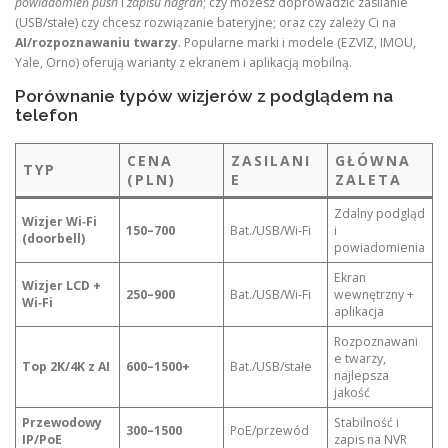
powiadomień push
i
zapisu nagrań
; czy możesz doprowadzić zasilanie
(USB/stałe) czy chcesz rozwiązanie bateryjne; oraz czy zależy Ci na
AI/rozpoznawaniu twarzy
. Popularne marki i modele (EZVIZ, IMOU,
Yale, Orno) oferują warianty z ekranem i aplikacją mobilną.
Porównanie typów wizjerów z podglądem na
telefon
CENA
ZASILANI
GŁÓWNA
TYP
(PLN)
E
ZALETA
Zdalny podgląd
Wizjer Wi‑Fi
150–700
Bat./USB/Wi‑Fi
i
(doorbell)
powiadomienia
Ekran
Wizjer LCD +
250–900
Bat./USB/Wi‑Fi
wewnętrzny +
Wi‑Fi
aplikacja
Rozpoznawani
e twarzy,
Top 2K/4K z AI
600–1500+
Bat./USB/stałe
najlepsza
jakość
Przewodowy
Stabilność i
300–1500
PoE/przewód
IP/PoE
zapis na NVR