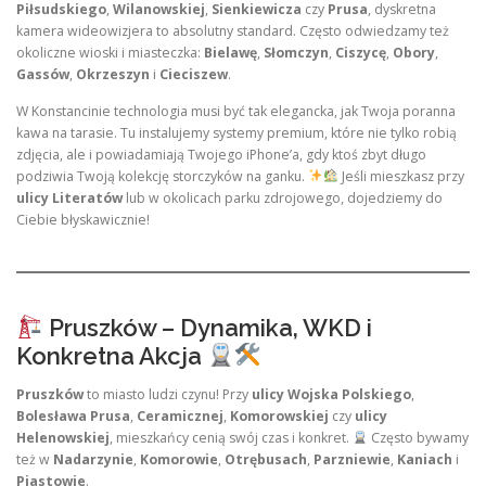
Piłsudskiego
,
Wilanowskiej
,
Sienkiewicza
czy
Prusa
, dyskretna
kamera wideowizjera to absolutny standard. Często odwiedzamy też
okoliczne wioski i miasteczka:
Bielawę
,
Słomczyn
,
Ciszycę
,
Obory
,
Gassów
,
Okrzeszyn
i
Cieciszew
.
W Konstancinie technologia musi być tak elegancka, jak Twoja poranna
kawa na tarasie. Tu instalujemy systemy premium, które nie tylko robią
zdjęcia, ale i powiadamiają Twojego iPhone’a, gdy ktoś zbyt długo
podziwia Twoją kolekcję storczyków na ganku.
Jeśli mieszkasz przy
ulicy Literatów
lub w okolicach parku zdrojowego, dojedziemy do
Ciebie błyskawicznie!
Pruszków – Dynamika, WKD i
Konkretna Akcja
Pruszków
to miasto ludzi czynu! Przy
ulicy Wojska Polskiego
,
Bolesława Prusa
,
Ceramicznej
,
Komorowskiej
czy
ulicy
Helenowskiej
, mieszkańcy cenią swój czas i konkret.
Często bywamy
też w
Nadarzynie
,
Komorowie
,
Otrębusach
,
Parzniewie
,
Kaniach
i
Piastowie
.