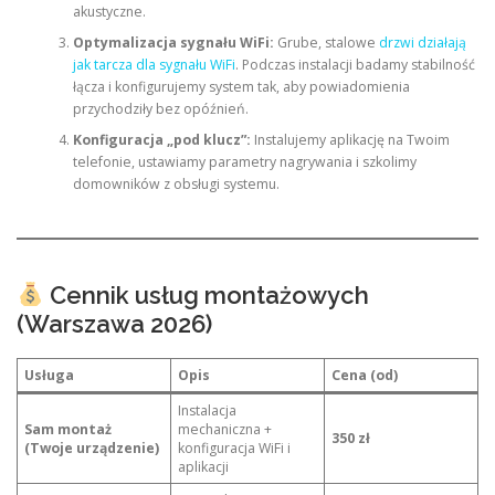
akustyczne.
Optymalizacja sygnału WiFi:
Grube, stalowe
drzwi działają
jak tarcza dla sygnału WiFi
. Podczas instalacji badamy stabilność
łącza i konfigurujemy system tak, aby powiadomienia
przychodziły bez opóźnień.
Konfiguracja „pod klucz”:
Instalujemy aplikację na Twoim
telefonie, ustawiamy parametry nagrywania i szkolimy
domowników z obsługi systemu.
Cennik usług montażowych
(Warszawa 2026)
Usługa
Opis
Cena (od)
Instalacja
Sam montaż
mechaniczna +
350 zł
(Twoje urządzenie)
konfiguracja WiFi i
aplikacji