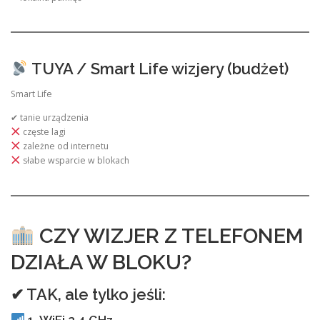
TUYA / Smart Life wizjery (budżet)
Smart Life
✔ tanie urządzenia
częste lagi
zależne od internetu
słabe wsparcie w blokach
CZY WIZJER Z TELEFONEM
DZIAŁA W BLOKU?
✔ TAK, ale tylko jeśli:
1. WiFi 2.4 GHz