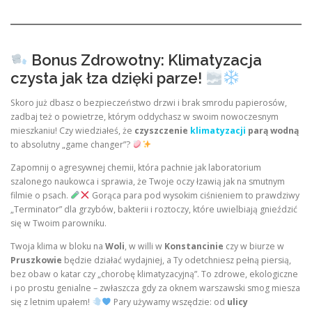
Bonus Zdrowotny: Klimatyzacja
czysta jak łza dzięki parze!
Skoro już dbasz o bezpieczeństwo drzwi i brak smrodu papierosów,
zadbaj też o powietrze, którym oddychasz w swoim nowoczesnym
mieszkaniu! Czy wiedziałeś, że
czyszczenie
klimatyzacji
parą wodną
to absolutny „game changer”?
Zapomnij o agresywnej chemii, która pachnie jak laboratorium
szalonego naukowca i sprawia, że Twoje oczy łzawią jak na smutnym
filmie o psach.
Gorąca para pod wysokim ciśnieniem to prawdziwy
„Terminator” dla grzybów, bakterii i roztoczy, które uwielbiają gnieździć
się w Twoim parowniku.
Twoja klima w bloku na
Woli
, w willi w
Konstancinie
czy w biurze w
Pruszkowie
będzie działać wydajniej, a Ty odetchniesz pełną piersią,
bez obaw o katar czy „chorobę klimatyzacyjną”. To zdrowe, ekologiczne
i po prostu genialne – zwłaszcza gdy za oknem warszawski smog miesza
się z letnim upałem!
Pary używamy wszędzie: od
ulicy