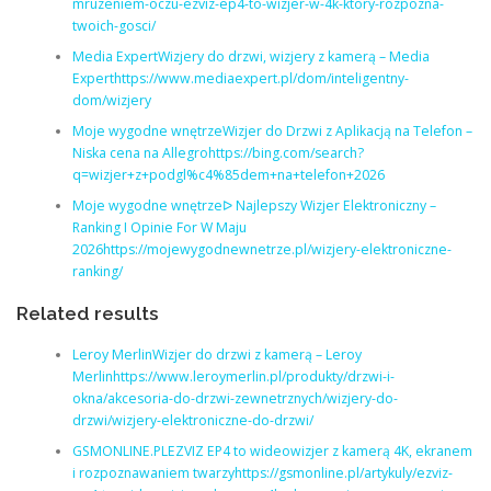
mruzeniem-oczu-ezviz-ep4-to-wizjer-w-4k-ktory-rozpozna-
twoich-gosci/
Media ExpertWizjery do drzwi, wizjery z kamerą – Media
Experthttps://www.mediaexpert.pl/dom/inteligentny-
dom/wizjery
Moje wygodne wnętrzeWizjer do Drzwi z Aplikacją na Telefon –
Niska cena na Allegrohttps://bing.com/search?
q=wizjer+z+podgl%c4%85dem+na+telefon+2026
Moje wygodne wnętrzeᐅ Najlepszy Wizjer Elektroniczny –
Ranking I Opinie For W Maju
2026https://mojewygodnewnetrze.pl/wizjery-elektroniczne-
ranking/
Related results
Leroy MerlinWizjer do drzwi z kamerą – Leroy
Merlinhttps://www.leroymerlin.pl/produkty/drzwi-i-
okna/akcesoria-do-drzwi-zewnetrznych/wizjery-do-
drzwi/wizjery-elektroniczne-do-drzwi/
GSMONLINE.PLEZVIZ EP4 to wideowizjer z kamerą 4K, ekranem
i rozpoznawaniem twarzyhttps://gsmonline.pl/artykuly/ezviz-