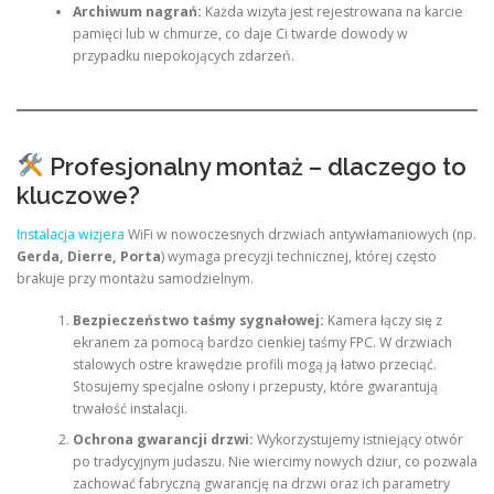
Archiwum nagrań:
Każda wizyta jest rejestrowana na karcie
pamięci lub w chmurze, co daje Ci twarde dowody w
przypadku niepokojących zdarzeń.
Profesjonalny montaż – dlaczego to
kluczowe?
Instalacja wizjera
WiFi w nowoczesnych drzwiach antywłamaniowych (np.
Gerda, Dierre, Porta
) wymaga precyzji technicznej, której często
brakuje przy montażu samodzielnym.
Bezpieczeństwo taśmy sygnałowej:
Kamera łączy się z
ekranem za pomocą bardzo cienkiej taśmy FPC. W drzwiach
stalowych ostre krawędzie profili mogą ją łatwo przeciąć.
Stosujemy specjalne osłony i przepusty, które gwarantują
trwałość instalacji.
Ochrona gwarancji drzwi:
Wykorzystujemy istniejący otwór
po tradycyjnym judaszu. Nie wiercimy nowych dziur, co pozwala
zachować fabryczną gwarancję na drzwi oraz ich parametry