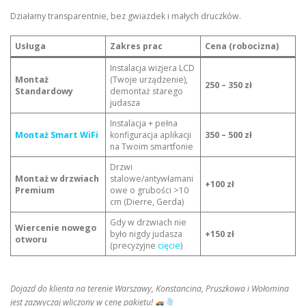
Działamy transparentnie, bez gwiazdek i małych druczków.
Usługa
Zakres prac
Cena (robocizna)
Instalacja wizjera LCD
Montaż
(Twoje urządzenie),
250 – 350 zł
Standardowy
demontaż starego
judasza
Instalacja + pełna
Montaż Smart WiFi
konfiguracja aplikacji
350 – 500 zł
na Twoim smartfonie
Drzwi
Montaż w drzwiach
stalowe/antywłamani
+100 zł
Premium
owe o grubości >10
cm (Dierre, Gerda)
Gdy w drzwiach nie
Wiercenie nowego
było nigdy judasza
+150 zł
otworu
(precyzyjne
cięcie
)
Dojazd do klienta na terenie Warszawy, Konstancina, Pruszkowa i Wołomina
jest zazwyczaj wliczony w cenę pakietu!