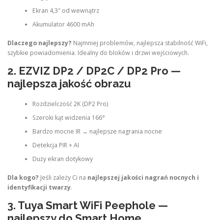
Ekran 4,3″ od wewnątrz
Akumulator 4600 mAh
Dlaczego najlepszy?
Najmniej problemów, najlepsza stabilność WiFi,
szybkie powiadomienia. Idealny do bloków i drzwi wejściowych.
2.
EZVIZ DP2 / DP2C / DP2 Pro
—
najlepsza jakość obrazu
Rozdzielczość 2K (DP2 Pro)
Szeroki kąt widzenia 166°
Bardzo mocne IR → najlepsze nagrania nocne
Detekcja PIR + AI
Duży ekran dotykowy
Dla kogo?
Jeśli zależy Ci na
najlepszej jakości nagrań nocnych i
identyfikacji twarzy
.
3.
Tuya Smart WiFi Peephole
—
najlepszy do Smart Home