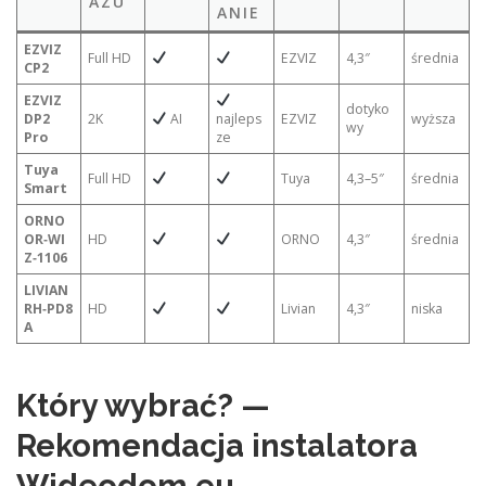
AZU
ANIE
EZVIZ
Full HD
EZVIZ
4,3″
średnia
CP2
EZVIZ
dotyko
DP2
2K
AI
najleps
EZVIZ
wyższa
wy
Pro
ze
Tuya
Full HD
Tuya
4,3–5″
średnia
Smart
ORNO
OR‑WI
HD
ORNO
4,3″
średnia
Z‑1106
LIVIAN
RH‑PD8
HD
Livian
4,3″
niska
A
Który wybrać? —
Rekomendacja instalatora
Wideodom.eu