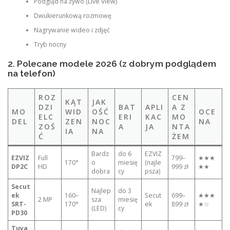
Podgląd na żywo (Live View)
Dwukierunkową rozmowę
Nagrywanie wideo i zdjęć
Tryb nocny
2. Polecane modele 2026 (z dobrym podglądem
na telefon)
ROZ
CEN
KĄT
JAK
DZI
BAT
APLI
A Z
MO
WID
OŚĆ
OCE
ELC
ERI
KAC
MO
DEL
ZEN
NOC
NA
ZOŚ
A
JA
NTA
IA
NA
Ć
ŻEM
Bardz
do 6
EZVIZ
EZVIZ
Full
799–
★★★
170°
o
miesię
(najle
DP2C
HD
999 zł
★★
dobra
cy
psza)
Secut
Najlep
do 3
ek
160–
Secut
699–
★★★
2 MP
sza
miesię
SRT-
170°
ek
899 zł
★☆
(LED)
cy
PD30
Tuya