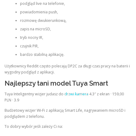
podgląd live na telefonie,
powiadomienia push,
rozmowę dwukierunkową,
zapis na microSD,
tryb nocny IR,
czujnik PIR,
bardzo stabilną aplikację.
Użytkownicy Reddit często polecają DP2C za długi czas pracy na baterii i
wygodny podgląd z aplikacji.
Najlepszy tani model Tuya Smart
Tuya Inteligentny wizjer judasz do
drzwi kamera
4.3″ z ekran · 159,00
PLN · 3.9
Budżetowy wizjer Wi‑Fi z aplikacją Smart Life, nagrywaniem microSD i
podglądem z telefonu.
To dobry wybór jeśli zależy Ci na: