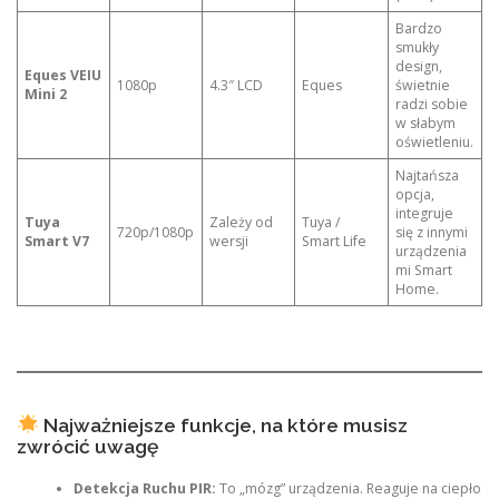
Bardzo
smukły
design,
Eques VEIU
1080p
4.3″ LCD
Eques
świetnie
Mini 2
radzi sobie
w słabym
oświetleniu.
Najtańsza
opcja,
integruje
Tuya
Zależy od
Tuya /
720p/1080p
się z innymi
Smart V7
wersji
Smart Life
urządzenia
mi Smart
Home.
Najważniejsze funkcje, na które musisz
zwrócić uwagę
Detekcja Ruchu PIR:
To „mózg” urządzenia. Reaguje na ciepło