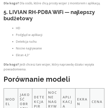
Dla kogo?
Dla osób, które chcą prosty wizjer z monitorem i aplikacją.
5.
LIVIAN RH‑PD8A WiFi
— najlepszy
budżetowy
HD
Podgląd w aplikacji
Detekcja ruchu
Nocne nagrywanie
Ekran 4,3″
Dla kogo?
Jeśli chcesz tani wizjer, który naprawdę działa i wysyła
powiadomienia.
Porównanie modeli
NOC
JAKO
DETE
NE
APLI
MOD
ŚĆ
EKRA
KCJA
NAG
KACJ
CENA
EL
OBR
N
PIR
RYW
A