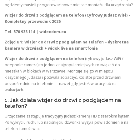
będziemy musieli przygotować nowe miejsce montażu dla urządzenia?
Wizjer do drzwi z podglądem na telefon (Cyfrowy Judasz WiFi) –
Kompletny przewodnik 2026
Tel. 570 933 114 | wideodom.eu
Zdjęcie 1: Wizjer do drzwi z podglądem na telefon – dyskretna
kamera w drzwiach + widok live na smartfonie
Wizjer do drzwi z podglądem na telefon
(cyfrowy judasz WiFi /
peephole camera) to jedno z najpopularniejszych rozwiązań do
mieszkań w blokach w Warszawie. Montuje się go w miejscu
klasycznego judasza i pozwala zobaczyć, kto stoi przed drzwiami
bezpośrednio na telefonie — nawet gdy jesteś w pracy lub na
wakacjach.
1. Jak działa wizjer do drzwi z podglądem na
telefon?
Urządzenie zastępuje tradycyjny judasz kamerą HD z szerokim kątem.
Po wykryciu ruchu lub naciśnięciu dzwonka wysyła powiadomienie na
telefon i umożliwia: