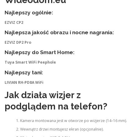
Najlepszy ogólnie:
EZVIZ CP2
Najlepsza jakość obrazu i nocne nagrania:
EZVIZ DP2 Pro
Najlepszy do Smart Home:
Tuya Smart WiFi Peephole
Najlepszy tani:
LIVIAN RH‑PD8A WiFi
Jak działa wizjer z
podglądem na telefon?
Kamera montowana jest w otworze po wizjerze (14–16 mm).
Wewnątrz drzwi montujesz ekran (opcjonalnie).