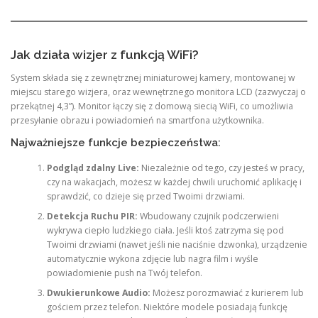
Jak działa wizjer z funkcją WiFi?
System składa się z zewnętrznej miniaturowej kamery, montowanej w
miejscu starego wizjera, oraz wewnętrznego monitora LCD (zazwyczaj o
przekątnej 4,3”). Monitor łączy się z domową siecią WiFi, co umożliwia
przesyłanie obrazu i powiadomień na smartfona użytkownika.
Najważniejsze funkcje bezpieczeństwa:
Podgląd zdalny Live:
Niezależnie od tego, czy jesteś w pracy,
czy na wakacjach, możesz w każdej chwili uruchomić aplikację i
sprawdzić, co dzieje się przed Twoimi drzwiami.
Detekcja Ruchu PIR:
Wbudowany czujnik podczerwieni
wykrywa ciepło ludzkiego ciała. Jeśli ktoś zatrzyma się pod
Twoimi drzwiami (nawet jeśli nie naciśnie dzwonka), urządzenie
automatycznie wykona zdjęcie lub nagra film i wyśle
powiadomienie push na Twój telefon.
Dwukierunkowe Audio:
Możesz porozmawiać z kurierem lub
gościem przez telefon. Niektóre modele posiadają funkcję