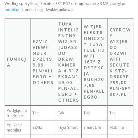
Według specyfikacji Secutek SRT-PD7 oferuje kamerę 3 MP, podgląd
mobilny
i komunikację dwukierunkową.
TUYA
WIZJER
INTELIG
CYFROW
ELEKTR
ENTNY
Y
ONICZN
EZVIZ
WIZJER
WIZJER
Y TUYA
VIEWFI
JUDASZ
DO
FULL HD
NDER
DO
DRZWI
WIFI
FUNKCJ
DP2C19
DRZWI
WIFI
167° Z
A
9,99
KAMER
SECUTE
DETEKC
PLN•ALL
A 4.3″ Z
K STZ-
JĄ
EGRO +
EKRAN1
DB005P
RUCH20
OTHERS
59,00
799,00
7,98
PLN•ALL
PLN•SPY
PLN•ALL
EGRO +
007.PL
EGRO
OTHERS
Podgląd na
Tak
Tak
Tak
Tak
telefonie
Aplikacja
EZVIZ
Tuya Smart
Smart Life
Mobilna
mobilna