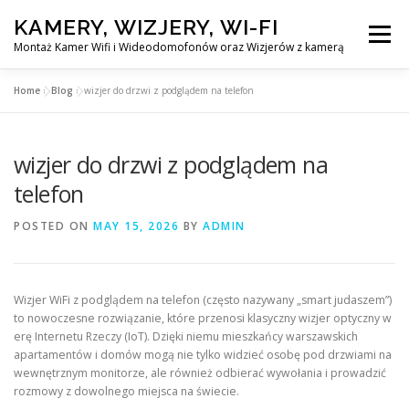
Skip
KAMERY, WIZJERY, WI-FI
to
Menu
content
Montaż Kamer Wifi i Wideodomofonów oraz Wizjerów z kamerą
Home
»
Blog
»
wizjer do drzwi z podglądem na telefon
GŁÓWNA
MONTAŻ KAMER WIFI W WARSZAWA
wizjer do drzwi z podglądem na
MONTAŻ WIDEDOMOFONÓW
telefon
POSTED ON
MAY 15, 2026
BY
ADMIN
MONTAŻU WIZJERÓW Z KAMERĄ
BLOG
EN
Wizjer WiFi z podglądem na telefon (często nazywany „smart judaszem”)
KONTAKT
to nowoczesne rozwiązanie, które przenosi klasyczny wizjer optyczny w
erę Internetu Rzeczy (IoT). Dzięki niemu mieszkańcy warszawskich
apartamentów i domów mogą nie tylko widzieć osobę pod drzwiami na
wewnętrznym monitorze, ale również odbierać wywołania i prowadzić
rozmowy z dowolnego miejsca na świecie.