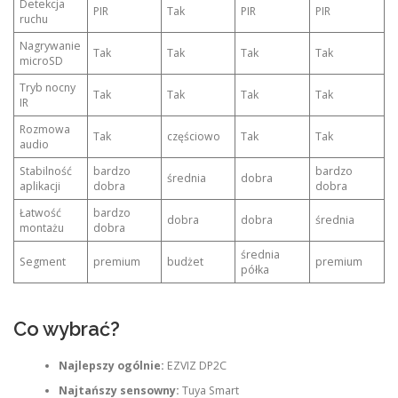
Detekcja
PIR
Tak
PIR
PIR
ruchu
Nagrywanie
Tak
Tak
Tak
Tak
microSD
Tryb nocny
Tak
Tak
Tak
Tak
IR
Rozmowa
Tak
częściowo
Tak
Tak
audio
Stabilność
bardzo
bardzo
średnia
dobra
aplikacji
dobra
dobra
Łatwość
bardzo
dobra
dobra
średnia
montażu
dobra
średnia
Segment
premium
budżet
premium
półka
Co wybrać?
Najlepszy ogólnie:
EZVIZ DP2C
Najtańszy sensowny:
Tuya Smart