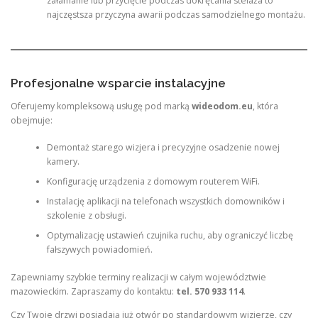
załamanie lub przycięcie podczas dokręcania stelaża to
najczęstsza przyczyna awarii podczas samodzielnego montażu.
Profesjonalne wsparcie instalacyjne
Oferujemy kompleksową usługę pod marką
wideodom.eu
, która
obejmuje:
Demontaż starego wizjera i precyzyjne osadzenie nowej
kamery.
Konfigurację urządzenia z domowym routerem WiFi.
Instalację aplikacji na telefonach wszystkich domowników i
szkolenie z obsługi.
Optymalizację ustawień czujnika ruchu, aby ograniczyć liczbę
fałszywych powiadomień.
Zapewniamy szybkie terminy realizacji w całym województwie
mazowieckim. Zapraszamy do kontaktu:
tel. 570 933 114
.
Czy Twoje drzwi posiadają już otwór po standardowym wizjerze, czy