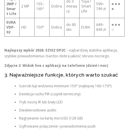
do 3
Tuya /
2MP /
155–
599–
★★★
2 MP
Dobra
miesię
Smart
Smar
165°
799 zł
★
cy
Life
t Life
EURA
do 90
649–
★★★
VDP-
HD
150°
Dobra
EURA
dni
849 zł
☆
02
Najlepszy wybór 2026:
EZVIZ DP2C
– najbardziej stabilna aplikacja,
szybkie powiadomienia i bardzo dobra jakość obrazu nocnego.
Zdjęcie 2: Widok live z aplikacji na telefonie (dzień i noc)
3. Najważniejsze funkcje, których warto szukać
Szeroki kąt widzenia minimum 150° (najlepiej 160–170°)
Detekcja ruchu PIR (czujnik termiczny)
Tryb nocny IR lub biały LED
Dwukierunkowe audio
Nagrywanie na kartę microSD (128 GB)
Szyfrowane połączenie i powiadomienia push