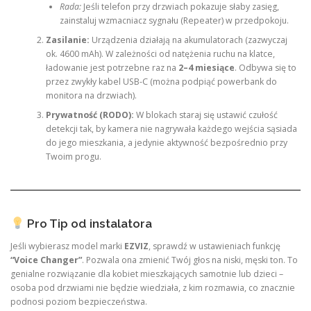
Rada:
Jeśli telefon przy drzwiach pokazuje słaby zasięg,
zainstaluj wzmacniacz sygnału (Repeater) w przedpokoju.
Zasilanie:
Urządzenia działają na akumulatorach (zazwyczaj
ok. 4600 mAh). W zależności od natężenia ruchu na klatce,
ładowanie jest potrzebne raz na
2–4 miesiące
. Odbywa się to
przez zwykły kabel USB-C (można podpiąć powerbank do
monitora na drzwiach).
Prywatność (RODO):
W blokach staraj się ustawić czułość
detekcji tak, by kamera nie nagrywała każdego wejścia sąsiada
do jego mieszkania, a jedynie aktywność bezpośrednio przy
Twoim progu.
Pro Tip od instalatora
Jeśli wybierasz model marki
EZVIZ
, sprawdź w ustawieniach funkcję
“Voice Changer”
. Pozwala ona zmienić Twój głos na niski, męski ton. To
genialne rozwiązanie dla kobiet mieszkających samotnie lub dzieci –
osoba pod drzwiami nie będzie wiedziała, z kim rozmawia, co znacznie
podnosi poziom bezpieczeństwa.