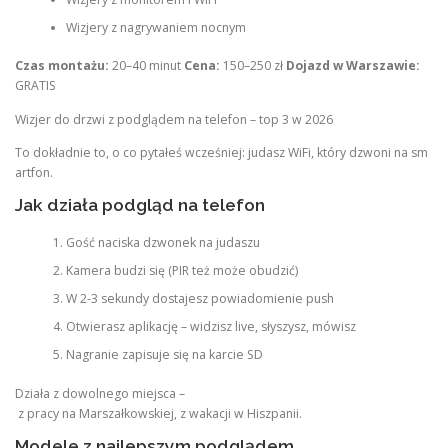
Wizjery z nagrywaniem nocnym
Czas montażu:
20–40 minut
Cena:
150–250 zł
Dojazd w Warszawie:
GRATIS
Wizjer do drzwi z podglądem na telefon – top 3 w 2026
To dokładnie to, o co pytałeś wcześniej: judasz WiFi, który dzwoni na sm
artfon.
Jak działa podgląd na telefon
Gość naciska dzwonek na judaszu
Kamera budzi się (PIR też może obudzić)
W 2-3 sekundy dostajesz powiadomienie push
Otwierasz aplikację – widzisz live, słyszysz, mówisz
Nagranie zapisuje się na karcie SD
Działa z dowolnego miejsca –
z pracy na Marszałkowskiej, z wakacji w Hiszpanii.
Modele z najlepszym podglądem