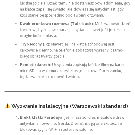
ludzkiego ciała. Dzięki temu nie dostaniesz powiadomienia, gdy
na klatce zapali się światło, ale dowiesz się natychmiast, gdy
ktoś stanie bezpośrednio pod Twoimi drzwiami.
Dwukierunkowa rozmowa (Talk-back):
Możesz powiedzieć
kurierowi, by zostawił paczkę u sąsiada, nawet jeśli jesteś na
drugim końcu miasta.
Tryb Nocny (IR):
Nawet jeśli na klatce schodowej jest
całkowicie ciemno, na telefonie zobaczysz wyraźny (czarno-
biały) obraz twarzy gościa.
Pamięć zdarzeń:
Urządzenia zapisują krótkie filmy na karcie
microSD lub w chmurze. Jeśli ktoś „majstrował” przy zamku,
będziesz miał na to dowód wideo.
Wyzwania instalacyjne (Warszawski standard)
Efekt klatki Faradaya:
Jeśli masz solidne, metalowe drzwi
antywłamaniowe (np. Gerda, Dierre), mogą one skutecznie
blokować sygnał Wi-Fi z routera w salonie.