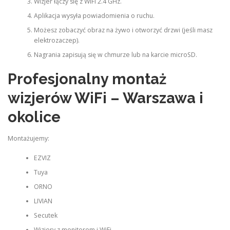
Wizjer łączy się z WiFi 2.4 GHz.
Aplikacja wysyła powiadomienia o ruchu.
Możesz zobaczyć obraz na żywo i otworzyć drzwi (jeśli masz
elektrozaczep).
Nagrania zapisują się w chmurze lub na karcie microSD.
Profesjonalny montaż
wizjerów WiFi – Warszawa i
okolice
Montażujemy:
EZVIZ
Tuya
ORNO
LIVIAN
Secutek
Wizjery z monitorem i WiFi