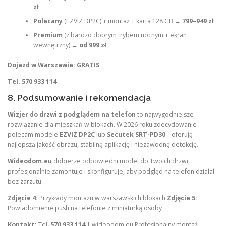
zł
Polecany
(EZVIZ DP2C) + montaż + karta 128 GB →
799–949 zł
Premium
(z bardzo dobrym trybem nocnym + ekran
wewnętrzny) →
od 999 zł
Dojazd w Warszawie:
GRATIS
Tel. 570 933 114
8. Podsumowanie i rekomendacja
Wizjer do drzwi z podglądem na telefon
to najwygodniejsze
rozwiązanie dla mieszkań w blokach. W 2026 roku zdecydowanie
polecam modele
EZVIZ DP2C
lub
Secutek SRT-PD30
– oferują
najlepszą jakość obrazu, stabilną aplikację i niezawodną detekcję.
Wideodom.eu
dobierze odpowiedni model do Twoich drzwi,
profesjonalnie zamontuje i skonfiguruje, aby podgląd na telefon działał
bez zarzutu.
Zdjęcie 4:
Przykłady montażu w warszawskich blokach
Zdjęcie 5:
Powiadomienie push na telefonie z miniaturką osoby
Kontakt:
Tel.
570 933 114
| wideodom.eu Profesjonalny montaż