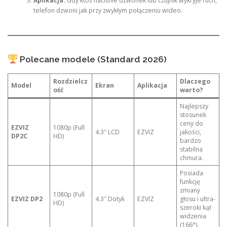
Aplikacja:
Gdy ktoś naciśnie dzwonek lub czujnik wykryje ruch,
telefon dzwoni jak przy zwykłym połączeniu wideo.
Polecane modele (Standard 2026)
Rozdzielcz
Dlaczego
Model
Ekran
Aplikacja
ość
warto?
Najlepszy
stosunek
ceny do
EZVIZ
1080p (Full
4.3″ LCD
EZVIZ
jakości,
DP2C
HD)
bardzo
stabilna
chmura.
Posiada
funkcję
zmiany
1080p (Full
EZVIZ DP2
4.3″ Dotyk
EZVIZ
głosu i ultra-
HD)
szeroki kąt
widzenia
(166°).