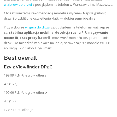
wizjerów do drzwi
z podglądem na telefon w Warszawie i na Mazowszu.
Chcesz konkretną rekomendację modelu + wycenę? Napisz grubość
drzwi i przybliżone oświetlenie klatki — dobierzemy idealnie.
Przy wyborze
wizjera do drzwi
z podglądem na telefon najważniejsze
są:
stabilna aplikacja mobilna
,
detekcja ruchu PIR
,
nagrywanie
nocne IR
,
czas pracy baterii
i możliwość montażu bez przerabiania
drzwi. Do mieszkań w blokach najlepiej sprawdzają się modele Wi-Fi z
aplikacją EZVIZ albo Tuya Smart.
Best overall
Ezviz Viewfinder DP2C
199,99 PLN•Allegro + others
4.6 (1.2K)
199,99 PLN•Allegro + others•
4.6 (1.2K)
EZVIZ DP2C oferuje: