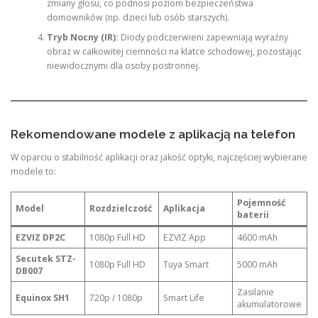
zmiany głosu, co podnosi poziom bezpieczeństwa
domowników (np. dzieci lub osób starszych).
Tryb Nocny (IR):
Diody podczerwieni zapewniają wyraźny
obraz w całkowitej ciemności na klatce schodowej, pozostając
niewidocznymi dla osoby postronnej.
Rekomendowane modele z aplikacją na telefon
W oparciu o stabilność aplikacji oraz jakość optyki, najczęściej wybierane
modele to:
Pojemność
Model
Rozdzielczość
Aplikacja
baterii
EZVIZ DP2C
1080p Full HD
EZVIZ App
4600 mAh
Secutek STZ-
1080p Full HD
Tuya Smart
5000 mAh
DB007
Zasilanie
Equinox SH1
720p / 1080p
Smart Life
akumulatorowe