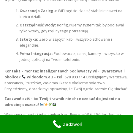
Gwarancja Zasięgu:
WiFi będzie działać stabilnie nawet na
końcu działki.
Oszczędność Wody:
Konfigurujemy system tak, by podlewał
tylko wtedy, gdy rośliny tego potrzebują.
Estetyka:
Zero wiszących kabli, wszystko schowane i
eleganckie.
Pełna Integracja:
Podlewacze, zamki, kamery – wszystko w
jednej aplikacji na Twoim telefonie.
Kontakt – montaż inteligentnych podlewaczy WiFi (Warszawa i
okolice):
Wideodom.eu – tel. 570 933 114
Obsługujemy Warszawę,
Konstancin, Pruszków, Wołomin i każde okoliczne sołectwo.
Przyjedziemy, doradzimy i sprawimy, że Twój ogród zacznie Cię słuchać!
Zadzwoń dziś – bo Twój trawnik nie chce czekać do jesieni na
odrobinę deszczu!
Warszawa – montaż inteligentnych podlewaczy WiFi | Wideodom.eu
Zadzwoń
Automatyczne nawadnianie ogrodu sterowane z telefonu | tel. 570 933
114