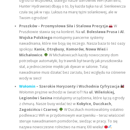
ogród to wizytówka, dlatego nasze sterowniki WiFi (Rain Bird,
Hunter Hydrawise) dbają o to, by każda tujka na ul. Sienkiewicza
czuła się jak w raju. Luksus na miarę tężni solankowej, ale w
Twoim ogrodzie!
Pruszków – Przemysłowa Siła i Stalowa Precyzja
W
Pruszkowie stawia się na konkret. Na
ul. Bolesława Prusa i Al.
Wojska Polskiego
montujemy pancerne systemy
nawadniania, które nie boją się niczego. Nasza baza to też oazy
spokoju:
Kanie, Otrębusy, Komorów, Nowa Wieś i
Michałowice
.
W Michałowicach każdy nowoczesny dom
potrzebuje automatyki, by trawnik był twardy jak pruszkowska
stal, a jednocześnie miękki jak dywan w salonie. Tutaj
nawadnianie musi działać bez zarzutu, bez względu na ciśnienie
wody w sieci!
Wołomin
– Szerokie Horyzonty i Wschodnia Cyfryzacja
Wołomin prężnie wchodzi w świat IoT! Na
ul. Wileńskiej,
Legionów i Sasina
instalujemy urządzenia, które łączą ogrody
z chmurą. Nasze busy widać też w
Kobyłce, Duczkach,
Zagościńcu i Czarnej
.
W Duczkach montowaliśmy ostatnio
podlewacz WiFi w przydomowym warzywniku – teraz właściciel
steruje nawadnianiem pomidorów, siedząc w pracy. To się
nazywa nowoczesne rolnictwo na miarę XXI wieku!