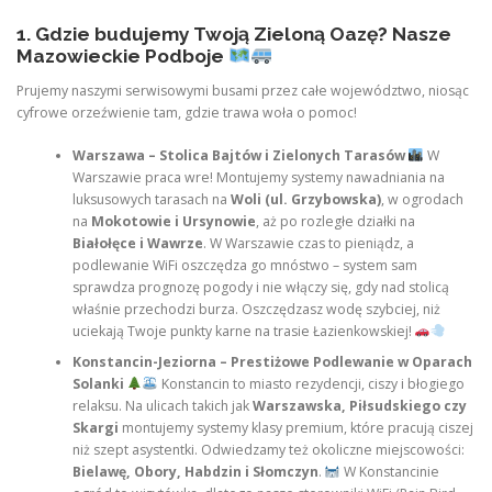
1. Gdzie budujemy Twoją Zieloną Oazę? Nasze
Mazowieckie Podboje
Prujemy naszymi serwisowymi busami przez całe województwo, niosąc
cyfrowe orzeźwienie tam, gdzie trawa woła o pomoc!
Warszawa – Stolica Bajtów i Zielonych Tarasów
W
Warszawie praca wre! Montujemy systemy nawadniania na
luksusowych tarasach na
Woli (ul. Grzybowska)
, w ogrodach
na
Mokotowie i Ursynowie
, aż po rozległe działki na
Białołęce i Wawrze
. W Warszawie czas to pieniądz, a
podlewanie WiFi oszczędza go mnóstwo – system sam
sprawdza prognozę pogody i nie włączy się, gdy nad stolicą
właśnie przechodzi burza. Oszczędzasz wodę szybciej, niż
uciekają Twoje punkty karne na trasie Łazienkowskiej!
Konstancin-Jeziorna – Prestiżowe Podlewanie w Oparach
Solanki
Konstancin to miasto rezydencji, ciszy i błogiego
relaksu. Na ulicach takich jak
Warszawska, Piłsudskiego czy
Skargi
montujemy systemy klasy premium, które pracują ciszej
niż szept asystentki. Odwiedzamy też okoliczne miejscowości:
Bielawę, Obory, Habdzin i Słomczyn
.
W Konstancinie