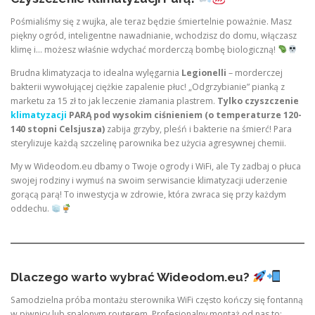
Pośmialiśmy się z wujka, ale teraz będzie śmiertelnie poważnie. Masz
piękny ogród, inteligentne nawadnianie, wchodzisz do domu, włączasz
klimę i… możesz właśnie wdychać morderczą bombę biologiczną!
Brudna klimatyzacja to idealna wylęgarnia
Legionelli
– morderczej
bakterii wywołującej ciężkie zapalenie płuc! „Odgrzybianie” pianką z
marketu za 15 zł to jak leczenie złamania plastrem.
Tylko czyszczenie
klimatyzacji
PARĄ pod wysokim ciśnieniem (o temperaturze 120-
140 stopni Celsjusza)
zabija grzyby, pleśń i bakterie na śmierć! Para
sterylizuje każdą szczelinę parownika bez użycia agresywnej chemii.
My w Wideodom.eu dbamy o Twoje ogrody i WiFi, ale Ty zadbaj o płuca
swojej rodziny i wymuś na swoim serwisancie klimatyzacji uderzenie
gorącą parą! To inwestycja w zdrowie, która zwraca się przy każdym
oddechu.
Dlaczego warto wybrać Wideodom.eu?
Samodzielna próba montażu sterownika WiFi często kończy się fontanną
w piwnicy lub spalonym routerem. Profesjonalny montaż od nas to: