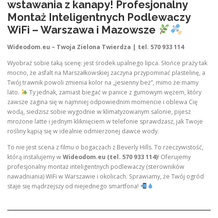
wstawania z kanapy! Profesjonalny
Montaż Inteligentnych Podlewaczy
WiFi – Warszawa i Mazowsze
Wideodom.eu – Twoja Zielona Twierdza | tel. 570 933 114
Wyobraź sobie taką scenę: jest środek upalnego lipca. Słońce praży tak
mocno, że asfalt na Marszałkowskiej zaczyna przypominać plastelinę, a
Twój trawnik powoli zmienia kolor na „jesienny beż”, mimo że mamy
lato.
Ty jednak, zamiast biegać w panice z gumowym wężem, który
zawsze zagina się w najmniej odpowiednim momencie i oblewa Cię
wodą, siedzisz sobie wygodnie w klimatyzowanym salonie, pijesz
mrożone latte i jednym kliknięciem w telefonie sprawdzasz, jak Twoje
rośliny kąpią się w idealnie odmierzonej dawce wody.
To nie jest scena z filmu o bogaczach z Beverly Hills. To rzeczywistość,
którą instalujemy w
Wideodom.eu (tel. 570 933 114)
! Oferujemy
profesjonalny montaż inteligentnych podlewaczy (sterowników
nawadniania) WiFi w Warszawie i okolicach. Sprawiamy, że Twój ogród
staje się mądrzejszy od niejednego smartfona!