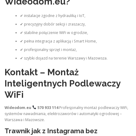
Wideodom.eu?
✔ instalacje zgodne z hydrauliką i IoT,
✔ precyzyjny dobór sekcji i zraszaczy,
✔ stabilne połączenie WiFi w ogrodzie,
✔ pełna integracja z aplikacją i Smart Home,
✔ profesjonalny sprzęt i montaż,
✔ szybki dojazd na terenie Warszawy i Mazowsza.
Kontakt – Montaż
Inteligentnych Podlewaczy
WiFi
Wideodom.eu
570 933 114
Profesjonalny montaż podlewaczy WiFi,
systemów nawadniania, elektrozaworów i automatyki ogrodowej –
Warszawa i Mazowsze.
Trawnik jak z Instagrama bez