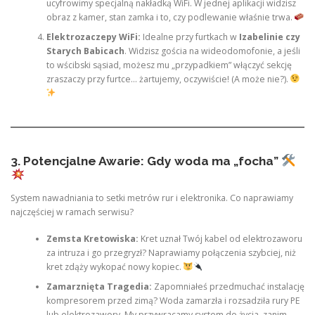
ucyfrowimy specjalną nakładką WiFi. W jednej aplikacji widzisz
obraz z kamer, stan zamka i to, czy podlewanie właśnie trwa.
Elektrozaczepy WiFi:
Idealne przy furtkach w
Izabelinie czy
Starych Babicach
. Widzisz gościa na wideodomofonie, a jeśli
to wścibski sąsiad, możesz mu „przypadkiem” włączyć sekcję
zraszaczy przy furtce… żartujemy, oczywiście! (A może nie?).
3. Potencjalne Awarie: Gdy woda ma „focha”
System nawadniania to setki metrów rur i elektronika. Co naprawiamy
najczęściej w ramach serwisu?
Zemsta Kretowiska:
Kret uznał Twój kabel od elektrozaworu
za intruza i go przegryzł? Naprawiamy połączenia szybciej, niż
kret zdąży wykopać nowy kopiec.
Zamarznięta Tragedia:
Zapomniałeś przedmuchać instalację
kompresorem przed zimą? Woda zamarzła i rozsadziła rury PE
lub elektrozawory. My przywracamy system do życia, zanim