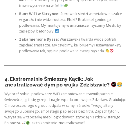
trawa wyschnie na wiór!
Bunt WiFi w Skrzynce:
Sterownik siedzi w metalowej szafce
w garażu i nie widzi routera. Efekt? Brak inteligentnego
podlewania. My montujemy wzmacniacze i systemy Mesh, by
zasięg był betonowy.
Zakamienione Dysze:
Warszawska twarda woda potrafi
zapchać zraszacze. My czyścimy, kalibrujemy i ustawiamy kąty
podlewania tak, byś nie podlewał elewacji sąsiada.
4. Ekstremalnie Śmieszny Kącik: Jak
zneutralizować dym po wujku Zdzisławie?
Wyobraź sobie: podlewacze WiFi zamontowane, trawnik pachnie
świeżością, grill się grzeje. I nagle wpada on – wujek Zdzisław. Gratulując
Ci nowoczesnego ogrodu, odpala w samym środku Twojej altany
swojego ulubionego, smolistego papierosa bez filtra. Zapach tytoniu
wgryza się w tapicerkę mebli ogrodowych szybciej niż rdza w starego
Poloneza.
Jak to komicznie zneutralizować?