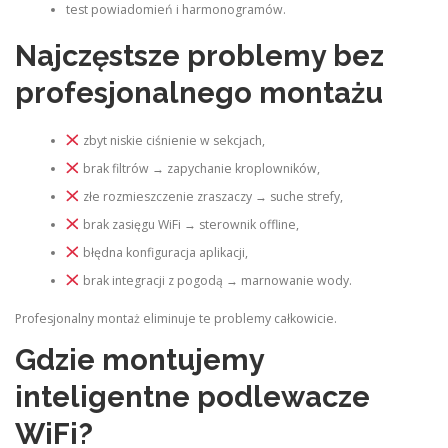
test powiadomień i harmonogramów.
Najczęstsze problemy bez
profesjonalnego montażu
zbyt niskie ciśnienie w sekcjach,
brak filtrów → zapychanie kroplowników,
złe rozmieszczenie zraszaczy → suche strefy,
brak zasięgu WiFi → sterownik offline,
błędna konfiguracja aplikacji,
brak integracji z pogodą → marnowanie wody.
Profesjonalny montaż eliminuje te problemy całkowicie.
Gdzie montujemy
inteligentne podlewacze
WiFi?