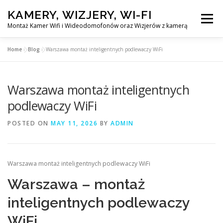
Skip
KAMERY, WIZJERY, WI-FI
to
Menu
content
Montaż Kamer Wifi i Wideodomofonów oraz Wizjerów z kamerą
Home
»
Blog
»
Warszawa montaż inteligentnych podlewaczy WiFi
GŁÓWNA
MONTAŻ KAMER WIFI W WARSZAWA
Warszawa montaż inteligentnych
MONTAŻ WIDEDOMOFONÓW
podlewaczy WiFi
POSTED ON
MAY 11, 2026
BY
ADMIN
MONTAŻU WIZJERÓW Z KAMERĄ
BLOG
EN
Warszawa montaż inteligentnych podlewaczy WiFi
KONTAKT
Warszawa – montaż
inteligentnych podlewaczy
WiFi