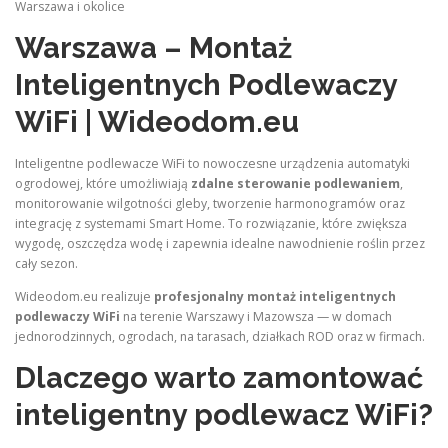
Warszawa i okolice
Warszawa – Montaż
Inteligentnych Podlewaczy
WiFi | Wideodom.eu
Inteligentne podlewacze WiFi to nowoczesne urządzenia automatyki
ogrodowej, które umożliwiają
zdalne sterowanie podlewaniem
,
monitorowanie wilgotności gleby, tworzenie harmonogramów oraz
integrację z systemami Smart Home. To rozwiązanie, które zwiększa
wygodę, oszczędza wodę i zapewnia idealne nawodnienie roślin przez
cały sezon.
Wideodom.eu realizuje
profesjonalny montaż inteligentnych
podlewaczy WiFi
na terenie Warszawy i Mazowsza — w domach
jednorodzinnych, ogrodach, na tarasach, działkach ROD oraz w firmach.
Dlaczego warto zamontować
inteligentny podlewacz WiFi?