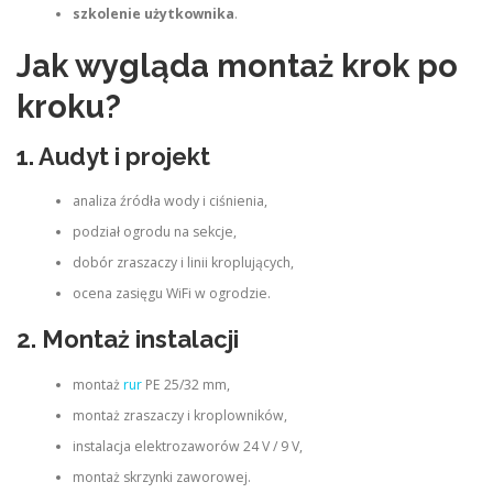
szkolenie użytkownika
.
Jak wygląda montaż krok po
kroku?
1. Audyt i projekt
analiza źródła wody i ciśnienia,
podział ogrodu na sekcje,
dobór zraszaczy i linii kroplujących,
ocena zasięgu WiFi w ogrodzie.
2. Montaż instalacji
montaż
rur
PE 25/32 mm,
montaż zraszaczy i kroplowników,
instalacja elektrozaworów 24 V / 9 V,
montaż skrzynki zaworowej.