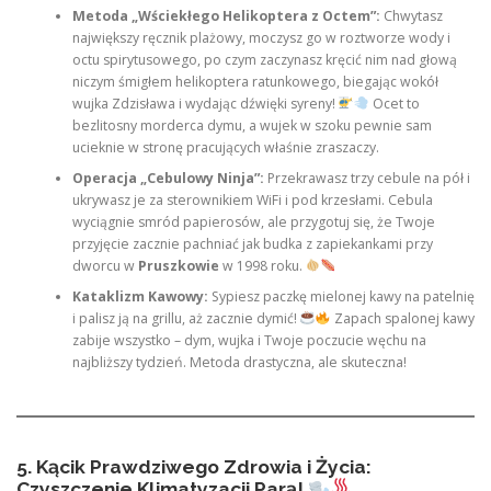
Metoda „Wściekłego Helikoptera z Octem”:
Chwytasz
największy ręcznik plażowy, moczysz go w roztworze wody i
octu spirytusowego, po czym zaczynasz kręcić nim nad głową
niczym śmigłem helikoptera ratunkowego, biegając wokół
wujka Zdzisława i wydając dźwięki syreny!
Ocet to
bezlitosny morderca dymu, a wujek w szoku pewnie sam
ucieknie w stronę pracujących właśnie zraszaczy.
Operacja „Cebulowy Ninja”:
Przekrawasz trzy cebule na pół i
ukrywasz je za sterownikiem WiFi i pod krzesłami. Cebula
wyciągnie smród papierosów, ale przygotuj się, że Twoje
przyjęcie zacznie pachniać jak budka z zapiekankami przy
dworcu w
Pruszkowie
w 1998 roku.
Kataklizm Kawowy:
Sypiesz paczkę mielonej kawy na patelnię
i palisz ją na grillu, aż zacznie dymić!
Zapach spalonej kawy
zabije wszystko – dym, wujka i Twoje poczucie węchu na
najbliższy tydzień. Metoda drastyczna, ale skuteczna!
5. Kącik Prawdziwego Zdrowia i Życia:
Czyszczenie Klimatyzacji Parą!