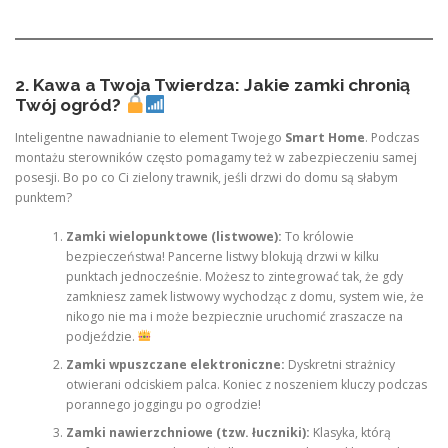
2. Kawa a Twoja Twierdza: Jakie zamki chronią
Twój ogród?
Inteligentne nawadnianie to element Twojego
Smart Home
. Podczas
montażu sterowników często pomagamy też w zabezpieczeniu samej
posesji. Bo po co Ci zielony trawnik, jeśli drzwi do domu są słabym
punktem?
Zamki wielopunktowe (listwowe):
To królowie
bezpieczeństwa! Pancerne listwy blokują drzwi w kilku
punktach jednocześnie. Możesz to zintegrować tak, że gdy
zamkniesz zamek listwowy wychodząc z domu, system wie, że
nikogo nie ma i może bezpiecznie uruchomić zraszacze na
podjeździe.
Zamki wpuszczane elektroniczne:
Dyskretni strażnicy
otwierani odciskiem palca. Koniec z noszeniem kluczy podczas
porannego joggingu po ogrodzie!
Zamki nawierzchniowe (tzw. łuczniki):
Klasyka, którą