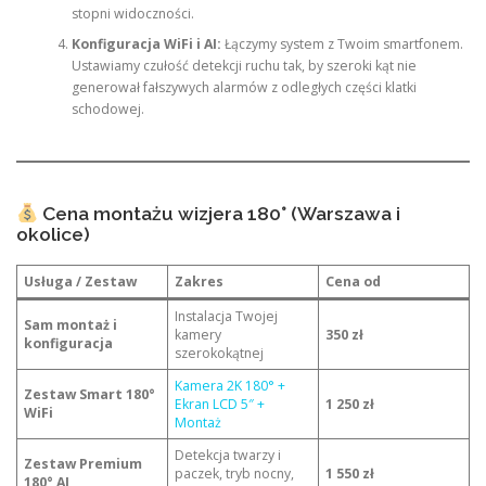
stopni widoczności.
Konfiguracja WiFi i AI:
Łączymy system z Twoim smartfonem.
Ustawiamy czułość detekcji ruchu tak, by szeroki kąt nie
generował fałszywych alarmów z odległych części klatki
schodowej.
Cena montażu wizjera 180° (Warszawa i
okolice)
Usługa / Zestaw
Zakres
Cena od
Instalacja Twojej
Sam montaż i
kamery
350 zł
konfiguracja
szerokokątnej
Kamera 2K 180° +
Zestaw Smart 180°
Ekran LCD 5″ +
1 250 zł
WiFi
Montaż
Detekcja twarzy i
Zestaw Premium
paczek, tryb nocny,
1 550 zł
180° AI