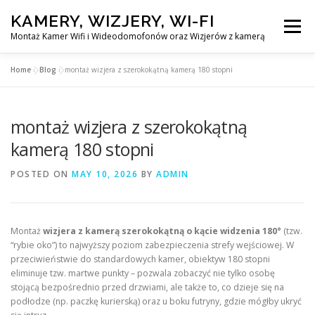
Skip
KAMERY, WIZJERY, WI-FI
to
Menu
content
Montaż Kamer Wifi i Wideodomofonów oraz Wizjerów z kamerą
Home
»
Blog
»
montaż wizjera z szerokokątną kamerą 180 stopni
GŁÓWNA
MONTAŻ KAMER WIFI W WARSZAWA
montaż wizjera z szerokokątną
MONTAŻ WIDEDOMOFONÓW
kamerą 180 stopni
POSTED ON
MAY 10, 2026
BY
ADMIN
MONTAŻU WIZJERÓW Z KAMERĄ
BLOG
EN
Montaż
wizjera z kamerą szerokokątną o kącie widzenia 180°
(tzw.
KONTAKT
“rybie oko”) to najwyższy poziom zabezpieczenia strefy wejściowej. W
przeciwieństwie do standardowych kamer, obiektyw 180 stopni
eliminuje tzw. martwe punkty – pozwala zobaczyć nie tylko osobę
stojącą bezpośrednio przed drzwiami, ale także to, co dzieje się na
podłodze (np. paczkę kurierską) oraz u boku futryny, gdzie mógłby ukryć