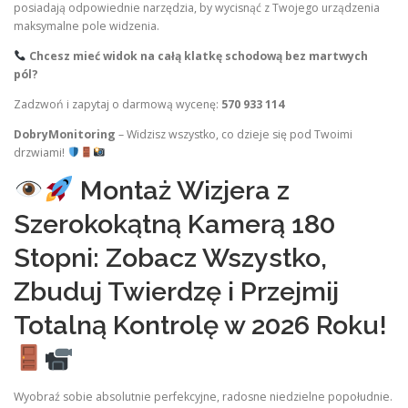
posiadają odpowiednie narzędzia, by wycisnąć z Twojego urządzenia
maksymalne pole widzenia.
Chcesz mieć widok na całą klatkę schodową bez martwych
pól?
Zadzwoń i zapytaj o darmową wycenę:
570 933 114
DobryMonitoring
– Widzisz wszystko, co dzieje się pod Twoimi
drzwiami!
Montaż Wizjera z
Szerokokątną Kamerą 180
Stopni: Zobacz Wszystko,
Zbuduj Twierdzę i Przejmij
Totalną Kontrolę w 2026 Roku!
Wyobraź sobie absolutnie perfekcyjne, radosne niedzielne popołudnie.