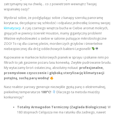
zatrzymajmy się na chwilę… co z powietrzem wewnątrz Twojej
wspaniałej oazy?
Wyobraź sobie, że podglądając sobie z kanapy szeroką panoramę
korytarza, decydujesz się schłodzić i odpalasz jednostkę ścienną swojej
klimatyzacji
. A z jej czarnego wnętrza bucha w Ciebie aromat mokrych,
gnijących w piwnicy ścierek! Houston, mamy gigantyczny problem!
Właśnie wyhodowałeś u siebie w salonie pulsujące mikrobiologiczne
ZOO! To raj dla czarnej pleśni, morderczych grzybów i śmiertelnie
niebezpiecznej dla dróg oddechowych bakterii Legionelli!
Kupowanie w markecie kolorowych pianek w sprayu i psikanie nimi po
filtrach to jak gaszenie pożaru lasu konewką. Zwykłe pudrowanie brudu.
My wytaczamy broń ostateczną, absolutny nokaut:
profesjonalne,
przemysłowe czyszczenie i głęboką sterylizację klimatyzacji
potężną, suchą parą wodną!
Nasz reaktor parowy generuje niezwykle gęstą parę o ekstremalnej,
piekielnej temperaturze
180°C!
Dlaczego ta metoda miażdży
konkurencję?
Totalny Armagedon Termiczny (Zagłada Biologiczna):
W
180 stopniach Celsjusza nie ma ratunku dla żadnego, nawet