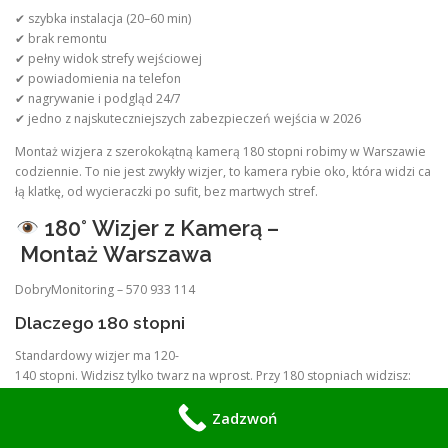
✔ szybka instalacja (20–60 min)
✔ brak remontu
✔ pełny widok strefy wejściowej
✔ powiadomienia na telefon
✔ nagrywanie i podgląd 24/7
✔ jedno z najskuteczniejszych zabezpieczeń wejścia w 2026
Montaż wizjera z szerokokątną kamerą 180 stopni robimy w Warszawie
codziennie. To nie jest zwykły wizjer, to kamera rybie oko, która widzi ca
łą klatkę, od wycieraczki po sufit, bez martwych stref.
180° Wizjer z Kamerą –
Montaż Warszawa
DobryMonitoring – 570 933 114
Dlaczego 180 stopni
Standardowy wizjer ma 120-
140 stopni. Widzisz tylko twarz na wprost. Przy 180 stopniach widzisz:
paczki zostawione pod drzwiami
Zadzwoń
kto stoi z boku przy futrynie