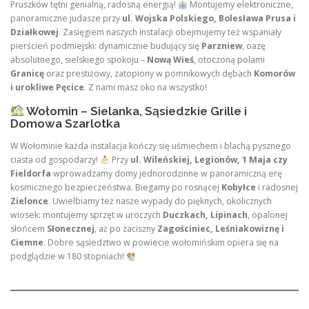
Pruszków tętni genialną, radosną energią!
Montujemy elektroniczne,
panoramiczne judasze przy
ul. Wojska Polskiego, Bolesława Prusa i
Działkowej
. Zasięgiem naszych instalacji obejmujemy też wspaniały
pierścień podmiejski: dynamicznie budujący się
Parzniew
, oazę
absolutnego, sielskiego spokoju –
Nową Wieś
, otoczoną polami
Granicę
oraz prestiżowy, zatopiony w pomnikowych dębach
Komorów
i urokliwe Pęcice
. Z nami masz oko na wszystko!
Wołomin – Sielanka, Sąsiedzkie Grille i
Domowa Szarlotka
W Wołominie każda instalacja kończy się uśmiechem i blachą pysznego
ciasta od gospodarzy!
Przy
ul. Wileńskiej, Legionów, 1 Maja czy
Fieldorfa
wprowadzamy domy jednorodzinne w panoramiczną erę
kosmicznego bezpieczeństwa. Biegamy po rosnącej
Kobyłce
i radosnej
Zielonce
. Uwielbiamy też nasze wypady do pięknych, okolicznych
wiosek: montujemy sprzęt w uroczych
Duczkach, Lipinach
, opalonej
słońcem
Słonecznej
, aż po zaciszny
Zagościniec, Leśniakowiznę i
Ciemne
. Dobre sąsiedztwo w powiecie wołomińskim opiera się na
podglądzie w 180 stopniach!