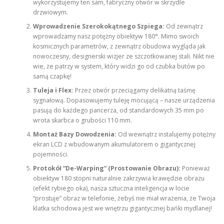
wykorzystujemy ten sam, fabryczny otwór w skrzydle
drzwiowym.
Wprowadzenie Szerokokątnego Szpiega:
Od zewnątrz
wprowadzamy nasz potężny obiektyw 180°. Mimo swoich
kosmicznych parametrów, z zewnątrz obudowa wygląda jak
nowoczesny, designerski wizjer ze szczotkowanej stali. Nikt nie
wie, że patrzy w system, który widzi go od czubka butów po
samą czapkę!
Tuleja i Flex:
Przez otwór przeciągamy delikatną taśmę
sygnałową. Dopasowujemy tuleję mocującą – nasze urządzenia
pasują do każdego pancerza, od standardowych 35 mm po
wrota skarbca o grubości 110 mm.
Montaż Bazy Dowodzenia:
Od wewnątrz instalujemy potężny
ekran LCD z wbudowanym akumulatorem o gigantycznej
pojemności.
Protokół “De-Warping” (Prostowanie Obrazu):
Ponieważ
obiektyw 180 stopni naturalnie zakrzywia krawędzie obrazu
(efekt rybiego oka), nasza sztuczna inteligencja w locie
“prostuje” obraz w telefonie, żebyś nie miał wrażenia, że Twoja
klatka schodowa jest we wnętrzu gigantycznej bańki mydlanej!