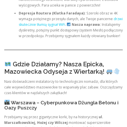
wyścigowych. Para ucieka w panice z powierzchni!
Depresja Routera (Klatka Faradaya):
Szeroki obraz w 4K
wymaga potężnego przesyłu danych, ale Twoje pancerne
drzwi
skutecznie tłumią sygnał WiFi
.
Nasza naprawa:
Instalujemy
dyskretny, potężny punkt dostępowy (system Mesh) podłączony
w przedpokoju. Przebijemy sygnałem każdy ołowiany bunkier!
Gdzie Działamy? Nasza Epicka,
Mazowiecka Odyseja z Wiertarką!
Nasi doświadczeni instalatorzy to technologiczni nomadzi, dla których
całe województwo mazowieckie to wspaniały plac zabaw. Oszczędzamy
czas klientów w najdalszych zakątkach!
Warszawa – Cyberpunkowa Dżungla Betonu i
Oazy Puszczy
Przebijamy się przez gigantyczne korki, by na historycznej
ul.
Marszałkowskiej, Hożej czy Wilczej
montować superszerokie