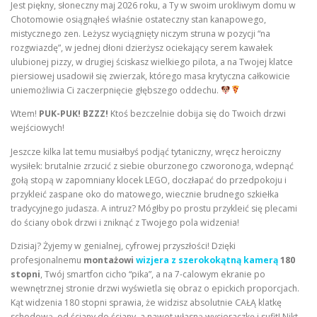
Jest piękny, słoneczny maj 2026 roku, a Ty w swoim urokliwym domu w
Chotomowie osiągnąłeś właśnie ostateczny stan kanapowego,
mistycznego zen. Leżysz wyciągnięty niczym struna w pozycji “na
rozgwiazdę”, w jednej dłoni dzierżysz ociekający serem kawałek
ulubionej pizzy, w drugiej ściskasz wielkiego pilota, a na Twojej klatce
piersiowej usadowił się zwierzak, którego masa krytyczna całkowicie
uniemożliwia Ci zaczerpnięcie głębszego oddechu.
Wtem!
PUK-PUK! BZZZ!
Ktoś bezczelnie dobija się do Twoich drzwi
wejściowych!
Jeszcze kilka lat temu musiałbyś podjąć tytaniczny, wręcz heroiczny
wysiłek: brutalnie zrzucić z siebie oburzonego czworonoga, wdepnąć
gołą stopą w zapomniany klocek LEGO, doczłapać do przedpokoju i
przykleić zaspane oko do matowego, wiecznie brudnego szkiełka
tradycyjnego judasza. A intruz? Mógłby po prostu przykleić się plecami
do ściany obok drzwi i zniknąć z Twojego pola widzenia!
Dzisiaj? Żyjemy w genialnej, cyfrowej przyszłości! Dzięki
profesjonalnemu
montażowi
wizjera z szerokokątną kamerą
180
stopni
, Twój smartfon cicho “pika”, a na 7-calowym ekranie po
wewnętrznej stronie drzwi wyświetla się obraz o epickich proporcjach.
Kąt widzenia 180 stopni sprawia, że widzisz absolutnie CAŁĄ klatkę
schodową, od ściany do ściany, a nawet własną wycieraczkę i sufit! Nikt