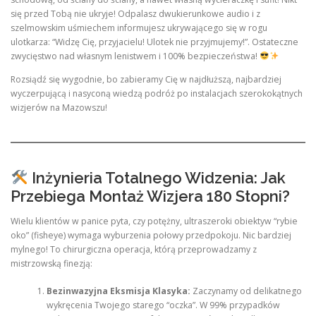
się przed Tobą nie ukryje! Odpalasz dwukierunkowe audio i z
szelmowskim uśmiechem informujesz ukrywającego się w rogu
ulotkarza: “Widzę Cię, przyjacielu! Ulotek nie przyjmujemy!”. Ostateczne
zwycięstwo nad własnym lenistwem i 100% bezpieczeństwa!
Rozsiądź się wygodnie, bo zabieramy Cię w najdłuższą, najbardziej
wyczerpującą i nasyconą wiedzą podróż po instalacjach szerokokątnych
wizjerów na Mazowszu!
Inżynieria Totalnego Widzenia: Jak
Przebiega Montaż Wizjera 180 Stopni?
Wielu klientów w panice pyta, czy potężny, ultraszeroki obiektyw “rybie
oko” (fisheye) wymaga wyburzenia połowy przedpokoju. Nic bardziej
mylnego! To chirurgiczna operacja, którą przeprowadzamy z
mistrzowską finezją:
Bezinwazyjna Eksmisja Klasyka:
Zaczynamy od delikatnego
wykręcenia Twojego starego “oczka”. W 99% przypadków