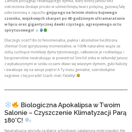
Zamiast pociągnąć relaksującego dymka, stary dobry Janusz bez
ostrzeżenia dostaje prosto w uśmiechniętą twarz potężną, gazową falę
uderzeniową o zapachu
gnijącego na letnim słońcu bojowego
czosnku, wojskowych skarpet po 48-godzinnym ultramaratonie
w lipcu oraz gigantycznej dawki czystego, agresywnego octu
spirytusowego!
Dlaczego ocet?! Bo to fenomenalna, piękna i absolutnie bezlitosna
chemia! Ocet spirytusowy momentalnie, w 100% naturalnie wiąże ze
sobą cuchnące molekuły dymu tytoniowego, całkowicie je rozkładając i
bezpowrotnie neutralizując w powietrzu! Smród znika w sekundę! Janusz
z wybałuszonymi w szoku oczami dławi się własnym dymem, gubi Kuboty
i ewakuuje się na swoje piętro! A Ty masz genialne, szerokokątne
nagranie z tej porażki! Szach, mat i fatality!
Biologiczna Apokalipsa w Twoim
Salonie – Czyszczenie Klimatyzacji Parą
180°C!
Neutralizacja smrodu na klatce schodowej załatwiona mistrzowsko! Ale