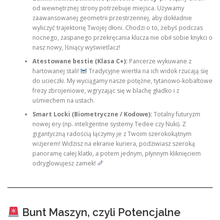
od wewnętrznej strony potrzebuje miejsca. Używamy
zaawansowanej geometrii przestrzennej, aby dokładnie
wyliczyć trajektorię Twojej dłoni. Chodzi o to, żebyś podczas
nocnego, zaspanego przekręcania klucza nie obił sobie knykci o
nasz nowy, lśniący wyświetlacz!
Atestowane bestie (Klasa C+):
Pancerze wykuwane z
hartowanej stali!
Tradycyjne wiertła na ich widok rzucają się
do ucieczki. My wyciągamy nasze potężne, tytanowo-kobaltowe
frezy zbrojeniowe, wgryzając się w blachę gładko i z
uśmiechem na ustach.
Smart Locki (Biometryczne / Kodowe):
Totalny futuryzm
nowej ery (np. inteligentne systemy Tedee czy Nuki). Z
gigantyczną radością łączymy je z Twoim szerokokątnym
wizjerem! Widzisz na ekranie kuriera, podziwiasz szeroką
panoramę całej klatki, a potem jednym, płynnym kliknięciem
odryglowujesz zamek!
Bunt Maszyn, czyli Potencjalne