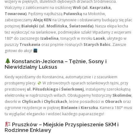
wizjery w pięknych, stuletnich dębowych drzwiach Śródmieścia.
Walczymy z zakłóceniami na oszklonej
Woli (ul. Kasprzaka,
Towarowa)
. Pędzimy najdłuższą
Puławską
na Mokotów,
zabezpieczamy
Aleję KEN
na Ursynowie i obstawiamy budujący się plac
potężnej
Białołęki (ul. Modlińska, Światowida)
. Nasza ekipa kocha
też wyskoczyć na sielankowe, podmiejskie szlaki! Wpadamy z wizjerami
180° do zacisznego
Izabelina
, tonących w mroku
Lasek
, ukrytego w
puszczy
Truskawia
oraz prężnie rosnących
Starych Babic
. Zawsze
gotowi do akcji!
Konstancin-Jeziorna – Tężnie, Sosny i
Niewidzialny Luksus
Kiedy wjeżdżamy do Konstancina, automatycznie i z szacunkiem
prostujemy plecy.
W zdrowotnych oparach solankowych tężni, przy
prestiżowej
ul. Piłsudskiego i Świerkowej
, instalujemy szerokokątną
elektronikę w najdroższych willach. Obsługujemy historyczny
Skolimów
,
dworki w
Chylicach i Chyliczkach
, leśne posiadłości w
Oborach
oraz
ogromne rezydencje w pięknej
Bielawie i Kierszku
. Kamera 180° musi
tu wyglądać elegancko i widzieć każdego paparazziego!
Pruszków – Miejskie Przyspieszenie SKM i
Rodzinne Enklawy