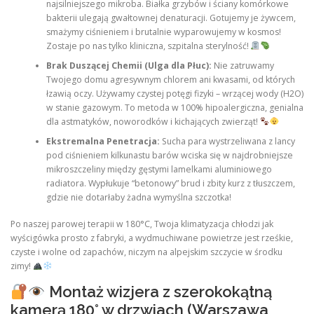
najsilniejszego mikroba. Białka grzybów i ściany komórkowe
bakterii ulegają gwałtownej denaturacji. Gotujemy je żywcem,
smażymy ciśnieniem i brutalnie wyparowujemy w kosmos!
Zostaje po nas tylko kliniczna, szpitalna sterylność!
Brak Duszącej Chemii (Ulga dla Płuc):
Nie zatruwamy
Twojego domu agresywnym chlorem ani kwasami, od których
łzawią oczy. Używamy czystej potęgi fizyki – wrzącej wody (H2O)
w stanie gazowym. To metoda w 100% hipoalergiczna, genialna
dla astmatyków, noworodków i kichających zwierząt!
Ekstremalna Penetracja:
Sucha para wystrzeliwana z lancy
pod ciśnieniem kilkunastu barów wciska się w najdrobniejsze
mikroszczeliny między gęstymi lamelkami aluminiowego
radiatora. Wypłukuje “betonowy” brud i zbity kurz z tłuszczem,
gdzie nie dotarłaby żadna wymyślna szczotka!
Po naszej parowej terapii w 180°C, Twoja klimatyzacja chłodzi jak
wyścigówka prosto z fabryki, a wydmuchiwane powietrze jest rześkie,
czyste i wolne od zapachów, niczym na alpejskim szczycie w środku
zimy!
Montaż wizjera z szerokokątną
kamerą 180° w drzwiach (Warszawa