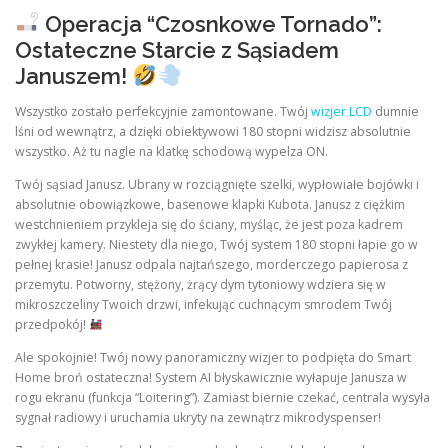
Operacja “Czosnkowe Tornado”:
Ostateczne Starcie z Sąsiadem
Januszem!
Wszystko zostało perfekcyjnie zamontowane. Twój
wizjer LCD
dumnie
lśni od wewnątrz, a dzięki obiektywowi 180 stopni widzisz absolutnie
wszystko. Aż tu nagle na klatkę schodową wypelza ON.
Twój sąsiad Janusz. Ubrany w rozciągnięte szelki, wypłowiałe bojówki i
absolutnie obowiązkowe, basenowe klapki Kubota. Janusz z ciężkim
westchnieniem przykleja się do ściany, myśląc, że jest poza kadrem
zwykłej kamery. Niestety dla niego, Twój system 180 stopni łapie go w
pełnej krasie! Janusz odpala najtańszego, morderczego papierosa z
przemytu. Potworny, stężony, żrący dym tytoniowy wdziera się w
mikroszczeliny Twoich drzwi, infekując cuchnącym smrodem Twój
przedpokój!
Ale spokojnie! Twój nowy panoramiczny wizjer to podpięta do Smart
Home broń ostateczna! System AI błyskawicznie wyłapuje Janusza w
rogu ekranu (funkcja “Loitering”). Zamiast biernie czekać, centrala wysyła
sygnał radiowy i uruchamia ukryty na zewnątrz mikrodyspenser!