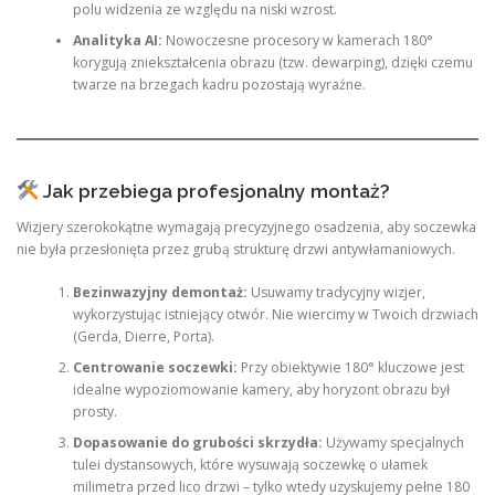
polu widzenia ze względu na niski wzrost.
Analityka AI:
Nowoczesne procesory w kamerach 180°
korygują zniekształcenia obrazu (tzw. dewarping), dzięki czemu
twarze na brzegach kadru pozostają wyraźne.
Jak przebiega profesjonalny montaż?
Wizjery szerokokątne wymagają precyzyjnego osadzenia, aby soczewka
nie była przesłonięta przez grubą strukturę drzwi antywłamaniowych.
Bezinwazyjny demontaż:
Usuwamy tradycyjny wizjer,
wykorzystując istniejący otwór. Nie wiercimy w Twoich drzwiach
(Gerda, Dierre, Porta).
Centrowanie soczewki:
Przy obiektywie 180° kluczowe jest
idealne wypoziomowanie kamery, aby horyzont obrazu był
prosty.
Dopasowanie do grubości skrzydła:
Używamy specjalnych
tulei dystansowych, które wysuwają soczewkę o ułamek
milimetra przed lico drzwi – tylko wtedy uzyskujemy pełne 180