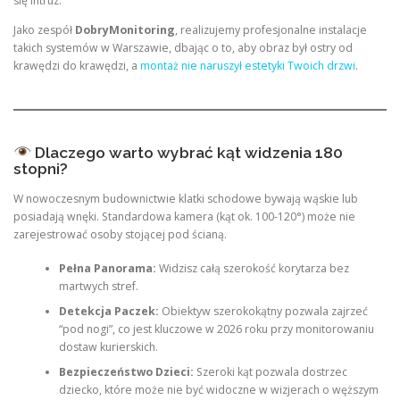
się intruz.
Jako zespół
DobryMonitoring
, realizujemy profesjonalne instalacje
takich systemów w Warszawie, dbając o to, aby obraz był ostry od
krawędzi do krawędzi, a
montaż nie naruszył estetyki Twoich drzwi
.
Dlaczego warto wybrać kąt widzenia 180
stopni?
W nowoczesnym budownictwie klatki schodowe bywają wąskie lub
posiadają wnęki. Standardowa kamera (kąt ok. 100-120°) może nie
zarejestrować osoby stojącej pod ścianą.
Pełna Panorama:
Widzisz całą szerokość korytarza bez
martwych stref.
Detekcja Paczek:
Obiektyw szerokokątny pozwala zajrzeć
“pod nogi”, co jest kluczowe w 2026 roku przy monitorowaniu
dostaw kurierskich.
Bezpieczeństwo Dzieci:
Szeroki kąt pozwala dostrzec
dziecko, które może nie być widoczne w wizjerach o węższym