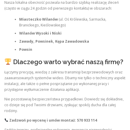
Nasza lokalna obecność pozwala na bardzo szybką realizację zleceń
(często w ciągu 24 godzin od pierwszego kontaktu) w obszarach:
Miasteczko Wilanów
(ul. Oś Królewska, Sarmacka,
Branickiego, Kieślowskiego)
Wilanów Wysoki i Niski
Zawady, Powsinek, Kępa Zawadowska
Powsin
Dlaczego warto wybrać naszą firmę?
Łączymy precyzję, wiedzę z zakresu transmisji bezprzewodowych oraz
zaawansowanych systemów wideo. Dbamy nie tylko o techniczny aspekt
instalacji, ale także o pełne posprzątanie po wykonanej pracy i
przystępne wytłumaczenie działania aplikacji.
Nie pozostawiaj bezpieczeństwa przypadkowi. Dowiedz się dokładnie,
co dzieje się pod Twoimi drzwiami, zyskując spokój ducha dla całej
rodziny.
Zadzwoń po wycenę i umów montaż: 570 933 114
Szybkie terminy, profesjonalne wykonanie, gwarancja niezawodności.