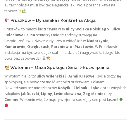
Tu technologia musi być tak elegancka jak Twoja poranna kawa na
tarasie!
Pruszków – Dynamika i Konkretna Akcja
Pruszków to miasto ludzi czynu! Przy
ulicy Wojska Polskiego
i
ulicy
Bolesława Prusa
seniorzy i młode rodziny stawiają na
bezpieczeństwo. Nasze vany często widać też w
Nadarzynie
,
Komorowie
,
Otrębusach
,
Parzniewie
i
Piastowie
. W Pruszkowie
instalacja ma być twarda jak stal – ma działać i nagrywać każdego, kto
puka bez zapowiedzi!
Wołomin – Oaza Spokoju i Smart-Rozwiązania
W Wołominie, przy
ulicy Wileńskiej
i
Armii Krajowej
, życie toczy się
spokojniej, ale nowoczesność wchodzi tu drzwiami i oknami.
Odwiedzamy też mieszkańców
Kobyłki
,
Zielonki
,
Ząbek
oraz wiejskich
zakątków jak
Duczki
,
Lipiny
,
Leśniakowizna
,
Zagościniec
czy
Ciemne
. Wołomin wie, że mądry wizjer to spokojny sen pod lasem!