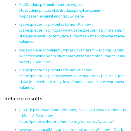
KtoZbuduje.plCennik montażu wizjera –
ktozbuduje.plhttps://ktozbuduje.pl/wykonczenie-i-
wyposazenie/cennik-montazu-wizjera/
iZabezpieczenia.plMontaż kamer Wilanów |
iZabezpieczenia.plhttps://www.izabezpieczenia.pl/instalacje/in
stalacje-telewizji-przemyslowej/montaz-kamer-cctv-warszawa-
wilanow/
wideodom.euMontujemy wizjery z kamerami – Montaż Kamer
Wifihttps://wideodom.eu/montaz-wideodomofonu/montujemy-
wizjery-z-kamerami/
iZabezpieczenia.plMontaż kamer Wilanów |
iZabezpieczenia.plhttps://www.izabezpieczenia.pl/instalacje/in
stalacje-telewizji-przemyslowej/montaz-kamer-cctv-warszawa-
wilanow/
Related results
plotech.plMontaż Kamer Wilanów, instalacja i serwis kamer cctv
– Montaż Systemów …
https://plotech.pl/oferta/monitoring/warszawa/wilanow/
www.qnet.com.plMontaż kamer monitoringu Wilanów – Quick