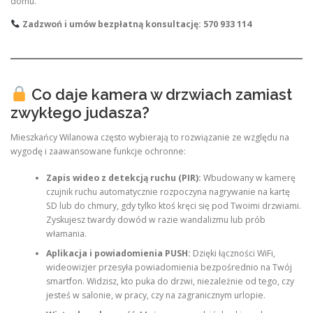
domu.
Zadzwoń i umów bezpłatną konsultację: 570 933 114
Co daje kamera w drzwiach zamiast
zwykłego judasza?
Mieszkańcy Wilanowa często wybierają to rozwiązanie ze względu na
wygodę i zaawansowane funkcje ochronne:
Zapis wideo z detekcją ruchu (PIR):
Wbudowany w kamerę
czujnik ruchu automatycznie rozpoczyna nagrywanie na kartę
SD lub do chmury, gdy tylko ktoś kręci się pod Twoimi drzwiami.
Zyskujesz twardy dowód w razie wandalizmu lub prób
włamania.
Aplikacja i powiadomienia PUSH:
Dzięki łączności WiFi,
wideowizjer przesyła powiadomienia bezpośrednio na Twój
smartfon. Widzisz, kto puka do drzwi, niezależnie od tego, czy
jesteś w salonie, w pracy, czy na zagranicznym urlopie.