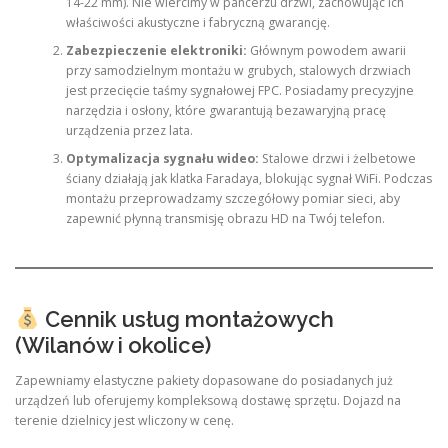
14-22 mm). Nie wiercimy w pancerzu drzwi, zachowując ich
właściwości akustyczne i fabryczną gwarancję.
Zabezpieczenie elektroniki:
Głównym powodem awarii
przy samodzielnym montażu w grubych, stalowych drzwiach
jest przecięcie taśmy sygnałowej FPC. Posiadamy precyzyjne
narzędzia i osłony, które gwarantują bezawaryjną pracę
urządzenia przez lata.
Optymalizacja sygnału wideo:
Stalowe drzwi i żelbetowe
ściany działają jak klatka Faradaya, blokując sygnał WiFi. Podczas
montażu przeprowadzamy szczegółowy pomiar sieci, aby
zapewnić płynną transmisję obrazu HD na Twój telefon.
Cennik usług montażowych
(Wilanów i okolice)
Zapewniamy elastyczne pakiety dopasowane do posiadanych już
urządzeń lub oferujemy kompleksową dostawę sprzętu. Dojazd na
terenie dzielnicy jest wliczony w cenę.