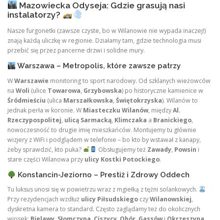
Mazowiecka Odyseja: Gdzie grasują nasi
instalatorzy?
Nasze furgonetki (zawsze czyste, bo w Wilanowie nie wypada inaczej!)
znają każdą uliczkę w regionie. Działamy tam, gdzie technologia musi
przebić się przez pancerne drzwi i solidne mury.
Warszawa – Metropolis, które zawsze patrzy
W
Warszawie
monitoring to sport narodowy. Od szklanych wieżowców
na
Woli
(ulice
Towarowa
,
Grzybowska
) po historyczne kamienice w
Śródmieściu
(ulica
Marszałkowska
,
Świętokrzyska
). Wilanów to
jednak perła w koronie. W
Miasteczku Wilanów
, między
Al.
Rzeczypospolitej
,
ulicą Sarmacką
,
Klimczaka
a
Branickiego
,
nowoczesność to drugie imię mieszkańców. Montujemy tu głównie
wizjery z WiFi i podglądem w telefonie – bo kto by wstawał z kanapy,
żeby sprawdzić, kto puka?
Obsługujemy też
Zawady
,
Powsin
i
stare części Wilanowa przy
ulicy Kostki Potockiego
.
Konstancin-Jeziorno – Prestiż i Zdrowy Oddech
Tu luksus unosi się w powietrzu wraz z mgiełką z tężni solankowych.
Przy rezydencjach wzdłuż
ulicy Piłsudskiego
czy
Wilanowskiej
,
dyskretna kamera to standard. Często zaglądamy też do okolicznych
wiosek:
Bielawy
,
Słomczyna
,
Ciszycy
,
Obór
,
Gassów
i
Okrzeszyna
.