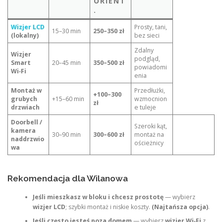
ORIENT
.
Wizjer LCD
Prosty, tani,
15–30 min
250–350 zł
(lokalny)
bez sieci
Zdalny
Wizjer
podgląd,
Smart
20–45 min
350–500 zł
powiadomi
Wi‑Fi
enia
Montaż w
Przedłużki,
+100–300
grubych
+15–60 min
wzmocnion
zł
drzwiach
e tuleje
Doorbell /
Szeroki kąt,
kamera
30–90 min
300–600 zł
montaż na
naddrzwio
ościeżnicy
wa
Rekomendacja dla Wilanowa
Jeśli mieszkasz w bloku i chcesz prostotę
— wybierz
wizjer LCD
; szybki montaż i niskie koszty.
(Najtańsza opcja)
.
Jeśli często jesteś poza domem
— wybierz
wizjer Wi‑Fi
z