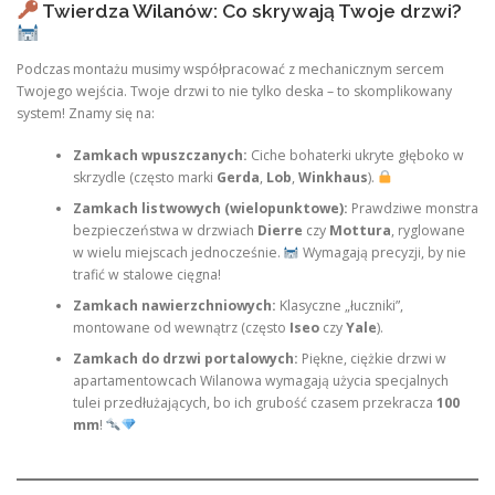
Twierdza Wilanów: Co skrywają Twoje drzwi?
Podczas montażu musimy współpracować z mechanicznym sercem
Twojego wejścia. Twoje drzwi to nie tylko deska – to skomplikowany
system! Znamy się na:
Zamkach wpuszczanych:
Ciche bohaterki ukryte głęboko w
skrzydle (często marki
Gerda
,
Lob
,
Winkhaus
).
Zamkach listwowych (wielopunktowe):
Prawdziwe monstra
bezpieczeństwa w drzwiach
Dierre
czy
Mottura
, ryglowane
w wielu miejscach jednocześnie.
Wymagają precyzji, by nie
trafić w stalowe cięgna!
Zamkach nawierzchniowych:
Klasyczne „łuczniki”,
montowane od wewnątrz (często
Iseo
czy
Yale
).
Zamkach do drzwi portalowych:
Piękne, ciężkie drzwi w
apartamentowcach Wilanowa wymagają użycia specjalnych
tulei przedłużających, bo ich grubość czasem przekracza
100
mm
!