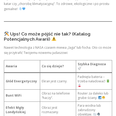
katar czy „chorobę klimatyzacyjną”. To zdrowe, ekologiczne i po prostu
genialne!
Ups! Co może pójść nie tak? (Katalog
Potencjalnych Awarii)
Nawet technologia z NASA czasem miewa „laga” lub focha. Oto co może
się przytrafić Twojemu nowemu judaszowi:
Szybka Diagnoza
Awaria
Co się dzieje?
Padnięta bateria –
Głód Energetyczny
Ekran jest czarny.
trzeba naładować!
Obraz na telefonie
Router za daleko lub
Bunt WiFi
“haczy”.
grube ściany.
Para wodna lub
Efekt Mgły
Obraz jest
zabrudzony
Londyńskiej
rozmazany.
obiektyw.