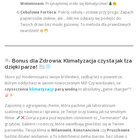
Wołominem
. Przynajmniej zrobi się klimatycznie!
Cebulowa Forteca:
Pokrój cebulę i zostaw przy progu. Zapach
papierosów zniknie, ale… nikt nie odważy się podejść do
Twoich drzwi bez maski gazowej. To metoda dla prawdziwych
twardzieli!
Bonus dla Zdrowia: Klimatyzacja czysta jak łza
dzięki parze!
Skoro już modernizujesz swoje królestwo, zadbaj też o powietrze,
którym oddychasz w swoim nowoczesnym M3! Czy wiedziałeś, że
czyszczenie
klimatyzacji
parą wodną
to absolutny „game changer”?
Zapomnij o agresywnej chemii, która pachnie jak laboratorium
szalonego naukowca i sprawia, że Twoje oczy łzawią jak na smutnym
filmie.
Gorąca para pod wysokim ciśnieniem to „Terminator” dla
grzybów, bakterii i roztoczy, które uwielbiają gnieździć się w Twoim
parowniku. Twoja klima w
Wilanowie
,
Konstancinie
czy
Pruszkowie
będzie działać wydajniej, a Ty odetchniesz pełną piersią, bez obaw o