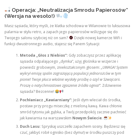
Operacja: „Neutralizacja Smrodu Papierosów”
(Wersja na wesoło!)
Masz sąsiada, który myśli, że klatka schodowa w Wilanowie to luksusowa
palarnia w stylu retro, a zapach jego papierosów wślizguje się do
Twojego salonu szybciej niż on sam?
Dzięki nowej kamerze WiFi i
funkcji dwustronnego audio, stajesz się Panem Sytuacji:
Metoda „Głos z Niebios”:
Gdy zobaczysz przez aplikację
sąsiada odpalającego „dymka”, użyj głośnika w wizjerze i
powiedz grobowym, zniekształconym głosem:
„UWAGA! System
wykrył emisję spalin zagrażającą populacji jednorożców w tym
pionie! Twoje płuca właśnie wysłały prośbę o azyl w Szwajcarii.
Proszę o natychmiastowe zgaszenie źródła ognia!”
. Zdziwienie
sąsiada? Bezcenne!
Pochłaniacz „Kawiarniany”:
Jeśli dym wleciał do środka,
postaw przy progu miseczkę z mieloną kawą. Kawa chłonie
smród tytoniu jak gąbka, a Twój przedpokój zacznie pachnieć
jak kawiarnia na warszawskim
Nowym Świecie
.
Duch Lasu:
Spryskaj uszczelki zapachem sosny. Będziesz się
czuć, jakbyś robił ognisko (bez dymu!) w środku puszczy pod