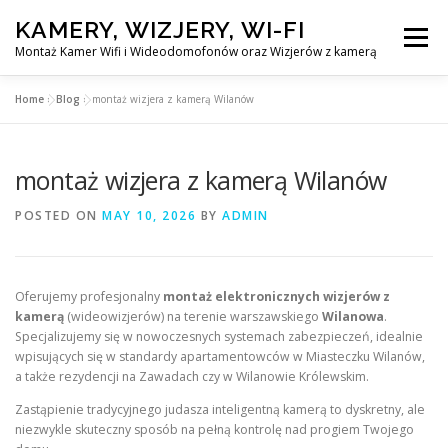
Skip
KAMERY, WIZJERY, WI-FI
to
Menu
content
Montaż Kamer Wifi i Wideodomofonów oraz Wizjerów z kamerą
Home
»
Blog
»
montaż wizjera z kamerą Wilanów
GŁÓWNA
MONTAŻ KAMER WIFI W WARSZAWA
montaż wizjera z kamerą Wilanów
MONTAŻ WIDEDOMOFONÓW
POSTED ON
MAY 10, 2026
BY
ADMIN
MONTAŻU WIZJERÓW Z KAMERĄ
BLOG
Oferujemy profesjonalny
montaż elektronicznych wizjerów z
kamerą
(wideowizjerów) na terenie warszawskiego
Wilanowa
.
EN
Specjalizujemy się w nowoczesnych systemach zabezpieczeń, idealnie
KONTAKT
wpisujących się w standardy apartamentowców w Miasteczku Wilanów,
a także rezydencji na Zawadach czy w Wilanowie Królewskim.
Zastąpienie tradycyjnego judasza inteligentną kamerą to dyskretny, ale
niezwykle skuteczny sposób na pełną kontrolę nad progiem Twojego