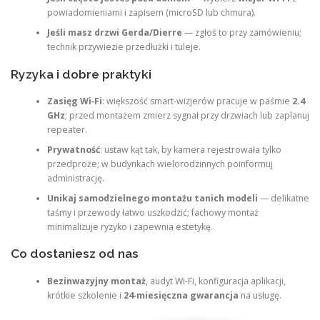
powiadomieniami i zapisem (microSD lub chmura).
Jeśli masz drzwi Gerda/Dierre
— zgłoś to przy zamówieniu;
technik przywiezie przedłużki i tuleje.
Ryzyka i dobre praktyki
Zasięg Wi‑Fi
: większość smart‑wizjerów pracuje w paśmie
2.4
GHz
; przed montażem zmierz sygnał przy drzwiach lub zaplanuj
repeater.
Prywatność
: ustaw kąt tak, by kamera rejestrowała tylko
przedproże; w budynkach wielorodzinnych poinformuj
administrację.
Unikaj samodzielnego montażu tanich modeli
— delikatne
taśmy i przewody łatwo uszkodzić; fachowy montaż
minimalizuje ryzyko i zapewnia estetykę.
Co dostaniesz od nas
Bezinwazyjny montaż
, audyt Wi‑Fi, konfiguracja aplikacji,
krótkie szkolenie i
24‑miesięczna gwarancja
na usługę.