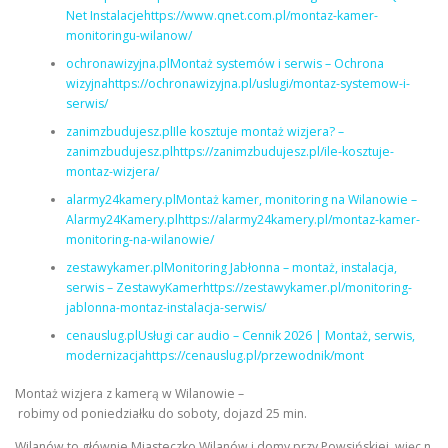
Net Instalacjehttps://www.qnet.com.pl/montaz-kamer-
monitoringu-wilanow/
ochronawizyjna.plMontaż systemów i serwis – Ochrona
wizyjnahttps://ochronawizyjna.pl/uslugi/montaz-systemow-i-
serwis/
zanimzbudujesz.plIle kosztuje montaż wizjera? –
zanimzbudujesz.plhttps://zanimzbudujesz.pl/ile-kosztuje-
montaz-wizjera/
alarmy24kamery.plMontaż kamer, monitoring na Wilanowie –
Alarmy24Kamery.plhttps://alarmy24kamery.pl/montaz-kamer-
monitoring-na-wilanowie/
zestawykamer.plMonitoring Jabłonna – montaż, instalacja,
serwis – ZestawyKamerhttps://zestawykamer.pl/monitoring-
jablonna-montaz-instalacja-serwis/
cenauslug.plUsługi car audio – Cennik 2026 | Montaż, serwis,
modernizacjahttps://cenauslug.pl/przewodnik/mont
Montaż wizjera z kamerą w Wilanowie –
robimy od poniedziałku do soboty, dojazd 25 min.
Wilanów to głównie Miasteczko Wilanów i domy przy Powsińskiej, więc n