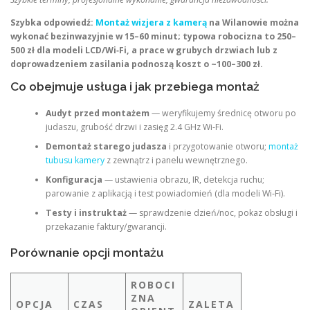
Szybka odpowiedź:
Montaż wizjera z kamerą
na Wilanowie można
wykonać bezinwazyjnie w 15–60 minut; typowa robocizna to 250–
500 zł dla modeli LCD/Wi‑Fi, a prace w grubych drzwiach lub z
doprowadzeniem zasilania podnoszą koszt o ~100–300 zł.
Co obejmuje usługa i jak przebiega montaż
Audyt przed montażem
— weryfikujemy średnicę otworu po
judaszu, grubość drzwi i zasięg 2.4 GHz Wi‑Fi.
Demontaż starego judasza
i przygotowanie otworu;
montaż
tubusu kamery
z zewnątrz i panelu wewnętrznego.
Konfiguracja
— ustawienia obrazu, IR, detekcja ruchu;
parowanie z aplikacją i test powiadomień (dla modeli Wi‑Fi).
Testy i instruktaż
— sprawdzenie dzień/noc, pokaz obsługi i
przekazanie faktury/gwarancji.
Porównanie opcji montażu
ROBOCI
ZNA
OPCJA
CZAS
ZALETA