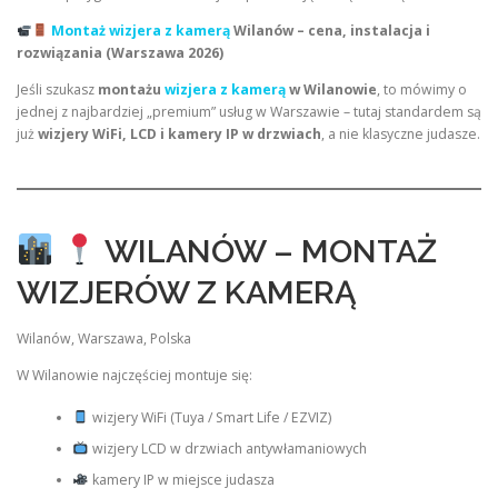
Montaż wizjera z kamerą
Wilanów – cena, instalacja i
rozwiązania (Warszawa 2026)
Jeśli szukasz
montażu
wizjera z kamerą
w Wilanowie
, to mówimy o
jednej z najbardziej „premium” usług w Warszawie – tutaj standardem są
już
wizjery WiFi, LCD i kamery IP w drzwiach
, a nie klasyczne judasze.
WILANÓW – MONTAŻ
WIZJERÓW Z KAMERĄ
Wilanów, Warszawa, Polska
W Wilanowie najczęściej montuje się:
wizjery WiFi (Tuya / Smart Life / EZVIZ)
wizjery LCD w drzwiach antywłamaniowych
kamery IP w miejsce judasza