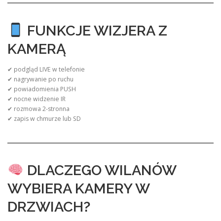
FUNKCJE WIZJERA Z
KAMERĄ
✔ podgląd LIVE w telefonie
✔ nagrywanie po ruchu
✔ powiadomienia PUSH
✔ nocne widzenie IR
✔ rozmowa 2-stronna
✔ zapis w chmurze lub SD
DLACZEGO WILANÓW
WYBIERA KAMERY W
DRZWIACH?