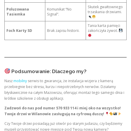
Skutek gwałtownego
Poluzowana
Komunikat “No
trzaskania drzwiami.
Tasiemka
Signal”.
Tania karta pamięci
Foch Karty SD
Brak zapisu historii.
zakończyła żywot.
Podsumowanie: Dlaczego my?
Nasz
mobilny
serwis to gwarancja, że instalacja wizjera z kamerą
przebiegnie bez stresu, kurzu i niepotrzebnych nerwów. Działamy
błyskawicznie na całym Mazowszu, oferując montaż tego samego dnia i
krótkie szkolenie z obsługi aplikacji.
Zadzwoń do nas pod numer 570 933 114 i miej oko na wszystko!
Twoje drzwi w Wilanowie zasługują na cyfrową duszę!
Czy Twoje drzwi posiadają już otwór po starym judaszu, czy będziemy
musieli przygotować nowe miejsce pod Twoją nową kamerę?