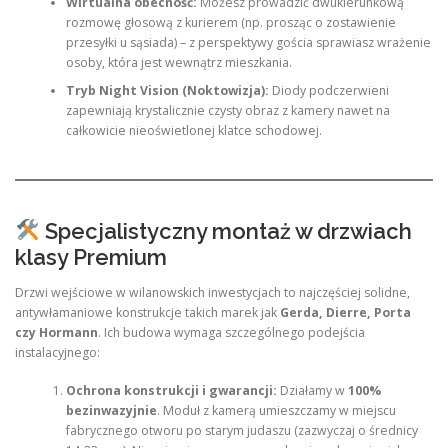
Wirtualna obecność:
Możesz prowadzić dwukierunkową
rozmowę głosową z kurierem (np. prosząc o zostawienie
przesyłki u sąsiada) – z perspektywy gościa sprawiasz wrażenie
osoby, która jest wewnątrz mieszkania.
Tryb Night Vision (Noktowizja):
Diody podczerwieni
zapewniają krystalicznie czysty obraz z kamery nawet na
całkowicie nieoświetlonej klatce schodowej.
Specjalistyczny montaż w drzwiach
klasy Premium
Drzwi wejściowe w wilanowskich inwestycjach to najczęściej solidne,
antywłamaniowe konstrukcje takich marek jak
Gerda, Dierre, Porta
czy Hormann
. Ich budowa wymaga szczególnego podejścia
instalacyjnego:
Ochrona konstrukcji i gwarancji:
Działamy w
100%
bezinwazyjnie
. Moduł z kamerą umieszczamy w miejscu
fabrycznego otworu po starym judaszu (zazwyczaj o średnicy