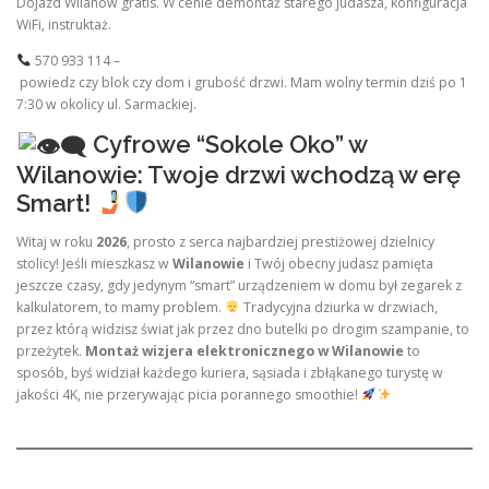
Dojazd Wilanów gratis. W cenie demontaż starego judasza, konfiguracja
WiFi, instruktaż.
570 933 114 –
powiedz czy blok czy dom i grubość drzwi. Mam wolny termin dziś po 1
7:30 w okolicy ul. Sarmackiej.
Cyfrowe “Sokole Oko” w
Wilanowie: Twoje drzwi wchodzą w erę
Smart!
Witaj w roku
2026
, prosto z serca najbardziej prestiżowej dzielnicy
stolicy! Jeśli mieszkasz w
Wilanowie
i Twój obecny judasz pamięta
jeszcze czasy, gdy jedynym “smart” urządzeniem w domu był zegarek z
kalkulatorem, to mamy problem.
Tradycyjna dziurka w drzwiach,
przez którą widzisz świat jak przez dno butelki po drogim szampanie, to
przeżytek.
Montaż wizjera elektronicznego w Wilanowie
to
sposób, byś widział każdego kuriera, sąsiada i zbłąkanego turystę w
jakości 4K, nie przerywając picia porannego smoothie!