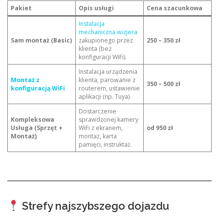
Pakiet
Opis usługi
Cena szacunkowa
Instalacja
mechaniczna wizjera
Sam montaż (Basic)
zakupionego przez
250 – 350 zł
klienta (bez
konfiguracji WiFi).
Instalacja urządzenia
Montaż z
klienta, parowanie z
350 – 500 zł
konfiguracją WiFi
routerem, ustawienie
aplikacji (np. Tuya).
Dostarczenie
Kompleksowa
sprawdzonej kamery
Usługa (Sprzęt +
WiFi z ekranem,
od 950 zł
Montaż)
montaż, karta
pamięci, instruktaż.
Strefy najszybszego dojazdu