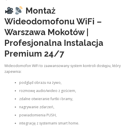
Montaż
Wideodomofonu WiFi –
Warszawa Mokotów |
Profesjonalna Instalacja
Premium 24/7
Wideodomofon WiFi to zaawansowany system kontroli dostępu, który
zapewnia:
podgląd obrazu na żywo,
rozmowę audio/wideo z gościem,
zdalne otwieranie furtki i bramy,
nagrywanie zdarzeń,
powiadomienia PUSH,
integrację z systemami smart home.