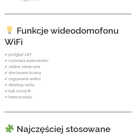
Funkcje wideodomofonu
WiFi
✔ podgląd 24/7
✔ rozmowa audio/wideo
✔ zdalne otwieranie
✔ sterowanie bramą
✔ nagrywanie wideo
✔ detekcja ruchu
✔ tryb nocny IR
✔ historia wejść
Najczęściej stosowane