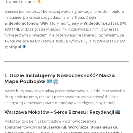
dzwonek do furtki.
Zamiast jednak toczyć heroiczną walkę z grawitacją i biec do monitora
na ścianie, po prostu spoglądasz na smartfona. Dzięki
wideodomofonowi WiFi
, który montujemy w
Wideodom.eu (tel. 570
933 114)
, widzisz gościa w jakości 4K, rozmawiasz z nim i otwierasz
furtkę jednym kliknięciem, nie przerywając regeneracji. Sprawiamy, że
Twoje wejście na Mokotowie zyskuje cyfrowe IQ, a Ty zyskujesz święty
spokój!
1. Gdzie Instalujemy Nowoczesność? Nasza
Mapa Podbojów
Nasze busy serwisowe mkną przez mokotowskie uliczki i mazowieckie
drogi szybciej niż sygnał WiFi przez nowoczesny światłowód. Gdzie
najczęściej zamieniamy stare domofony w inteligentne systemy?
Warszawa Mokotów – Serce Biznesu i Rezydencji
Mokotów to dzielnica kontrastów – od nowoczesnych
apartamentowców na
Służewcu (ul. Woronicza, Domaniewska,