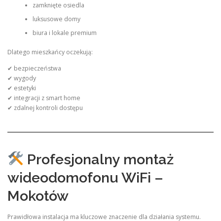
zamknięte osiedla
luksusowe domy
biura i lokale premium
Dlatego mieszkańcy oczekują:
✔ bezpieczeństwa
✔ wygody
✔ estetyki
✔ integracji z smart home
✔ zdalnej kontroli dostępu
Profesjonalny montaż
wideodomofonu WiFi –
Mokotów
Prawidłowa instalacja ma kluczowe znaczenie dla działania systemu.