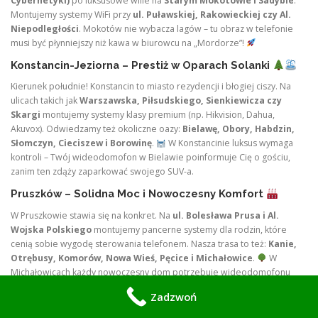
Cybernetyki)
po luksusowe wille na
Starym Mokotowie i Sadybie
.
Montujemy systemy WiFi przy
ul. Puławskiej, Rakowieckiej czy Al.
Niepodległości
. Mokotów nie wybacza lagów – tu obraz w telefonie
musi być płynniejszy niż kawa w biurowcu na „Mordorze”!
Konstancin-Jeziorna – Prestiż w Oparach Solanki
Kierunek południe! Konstancin to miasto rezydencji i błogiej ciszy. Na
ulicach takich jak
Warszawska, Piłsudskiego, Sienkiewicza czy
Skargi
montujemy systemy klasy premium (np. Hikvision, Dahua,
Akuvox). Odwiedzamy też okoliczne oazy:
Bielawę, Obory, Habdzin,
Słomczyn, Cieciszew i Borowinę
.
W Konstancinie luksus wymaga
kontroli – Twój wideodomofon w Bielawie poinformuje Cię o gościu,
zanim ten zdąży zaparkować swojego SUV-a.
Pruszków – Solidna Moc i Nowoczesny Komfort
W Pruszkowie stawia się na konkret. Na
ul. Bolesława Prusa i Al.
Wojska Polskiego
montujemy pancerne systemy dla rodzin, które
cenią sobie wygodę sterowania telefonem. Nasza trasa to też:
Kanie,
Otrębusy, Komorów, Nowa Wieś, Pęcice i Michałowice
.
W
Michałowicach każdy nowoczesny dom potrzebuje wideodomofonu
WiFi, by móc zdalnie wpuścić dzieci wracające ze szkoły. Tu technologia
Zadzwoń
musi być twarda jak pruszkowska stal!