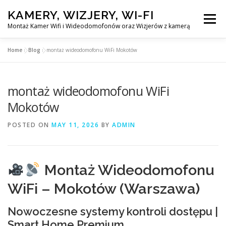
Skip
KAMERY, WIZJERY, WI-FI
to
Menu
content
Montaż Kamer Wifi i Wideodomofonów oraz Wizjerów z kamerą
Home
»
Blog
»
montaż wideodomofonu WiFi Mokotów
GŁÓWNA
MONTAŻ KAMER WIFI W WARSZAWA
montaż wideodomofonu WiFi
MONTAŻ WIDEDOMOFONÓW
Mokotów
POSTED ON
MAY 11, 2026
BY
ADMIN
MONTAŻU WIZJERÓW Z KAMERĄ
BLOG
EN
Montaż Wideodomofonu
KONTAKT
WiFi – Mokotów (Warszawa)
Nowoczesne systemy kontroli dostępu |
Smart Home Premium