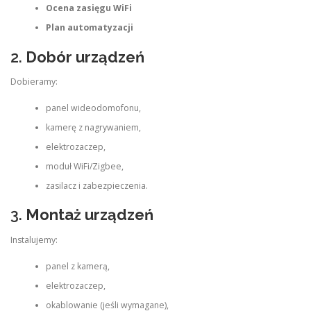
Ocena zasięgu WiFi
Plan automatyzacji
2.
Dobór urządzeń
Dobieramy:
panel wideodomofonu,
kamerę z nagrywaniem,
elektrozaczep,
moduł WiFi/Zigbee,
zasilacz i zabezpieczenia.
3.
Montaż urządzeń
Instalujemy:
panel z kamerą,
elektrozaczep,
okablowanie (jeśli wymagane),