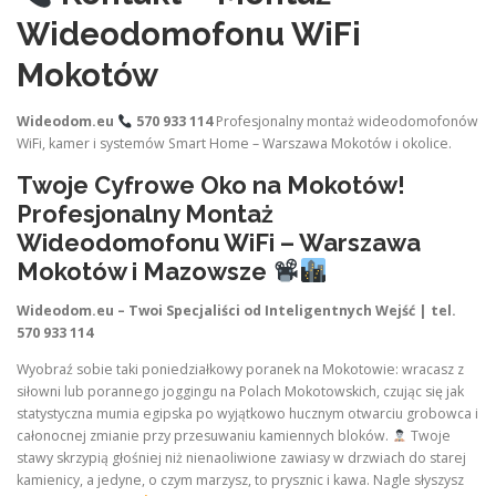
Wideodomofonu WiFi
Mokotów
Wideodom.eu
570 933 114
Profesjonalny montaż wideodomofonów
WiFi, kamer i systemów Smart Home – Warszawa Mokotów i okolice.
Twoje Cyfrowe Oko na Mokotów!
Profesjonalny Montaż
Wideodomofonu WiFi – Warszawa
Mokotów i Mazowsze
Wideodom.eu – Twoi Specjaliści od Inteligentnych Wejść | tel.
570 933 114
Wyobraź sobie taki poniedziałkowy poranek na Mokotowie: wracasz z
siłowni lub porannego joggingu na Polach Mokotowskich, czując się jak
statystyczna mumia egipska po wyjątkowo hucznym otwarciu grobowca i
całonocnej zmianie przy przesuwaniu kamiennych bloków.
Twoje
stawy skrzypią głośniej niż nienaoliwione zawiasy w drzwiach do starej
kamienicy, a jedyne, o czym marzysz, to prysznic i kawa. Nagle słyszysz