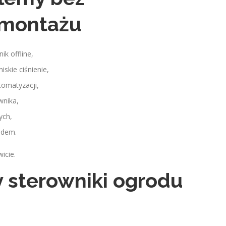
 montażu
k offline,
skie ciśnienie,
tomatyzacji,
wnika,
ych,
odem.
icie.
 sterowniki ogrodu