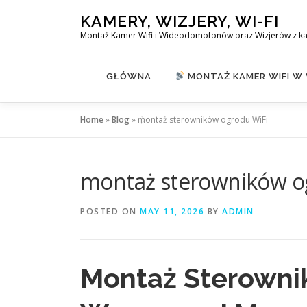
Skip
KAMERY, WIZJERY, WI-FI
to
Montaż Kamer Wifi i Wideodomofonów oraz Wizjerów z k
content
GŁÓWNA
MONTAŻ KAMER WIFI W
Home
»
Blog
»
montaż sterowników ogrodu WiFi
montaż sterowników o
POSTED ON
MAY 11, 2026
BY
ADMIN
Montaż Sterowni