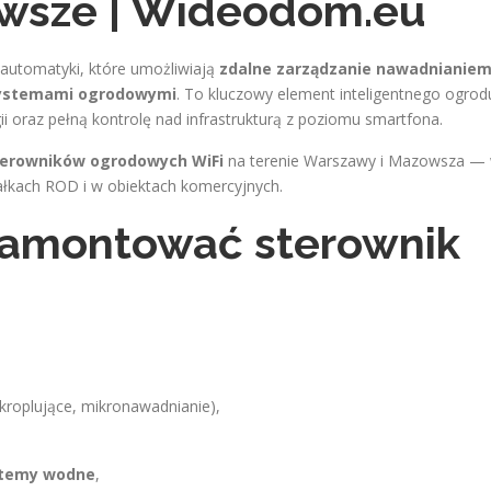
wsze | Wideodom.eu
 automatyki, które umożliwiają
zdalne zarządzanie nawadnianiem
systemami ogrodowymi
. To kluczowy element inteligentnego ogrod
 oraz pełną kontrolę nad infrastrukturą z poziomu smartfona.
terowników ogrodowych WiFi
na terenie Warszawy i Mazowsza —
ałkach ROD i w obiektach komercyjnych.
zamontować sterownik
e kroplujące, mikronawadnianie),
ystemy wodne
,