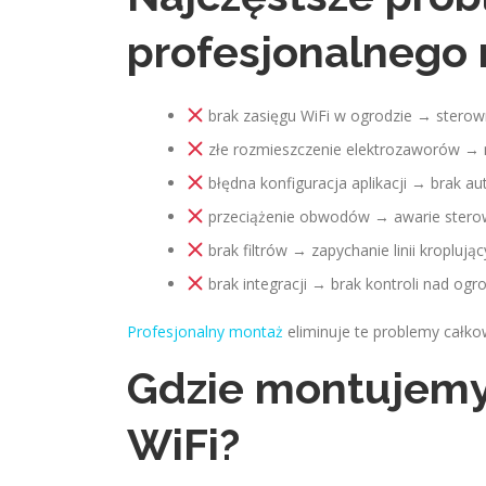
profesjonalnego
brak zasięgu WiFi w ogrodzie → sterowni
złe rozmieszczenie elektrozaworów → ni
błędna konfiguracja aplikacji → brak au
przeciążenie obwodów → awarie stero
brak filtrów → zapychanie linii kroplując
brak integracji → brak kontroli nad ogr
Profesjonalny montaż
eliminuje te problemy całkow
Gdzie montujemy
WiFi?