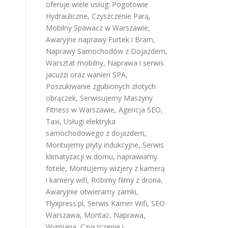
oferuje wiele usług:
Pogotowie
Hydrauliczne
,
Czyszczenie Parą
,
Mobilny Spawacz w Warszawie
,
Awaryjne naprawy Furtek i Bram
,
Naprawy Samochodów z Dojazdem
,
Warsztat mobilny
,
Naprawa i serwis
jacuzzi oraz wanien SPA
,
Poszukiwanie zgubionych złotych
obrączek
,
Serwisujemy Maszyny
Fitness w Warszawie
,
Agencja SEO
,
Taxi
,
Usługi elektryka
samochodowego z dojazdem
,
Montujemy płyty indukcyjne
,
Serwis
klimatyzacji w domu
,
naprawiamy
fotele
,
Montujemy wizjery z kamerą
i kamery wifi
,
Robimy filmy z drona
,
Awaryjnie otwieramy zamki
,
Flyxpress.pl
,
Serwis Kamer Wifi
,
SEO
Warszawa
,
Montaż, Naprawa,
Wymiana, Czyszczenie i