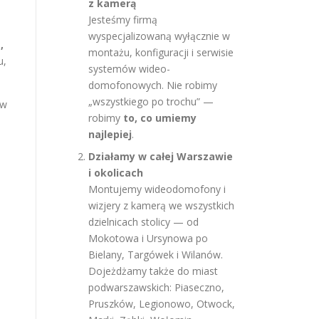
z kamerą
Jesteśmy firmą
wyspecjalizowaną wyłącznie w
,
montażu, konfiguracji i serwisie
u,
systemów wideo-
domofonowych. Nie robimy
„wszystkiego po trochu” —
 w
robimy
to, co umiemy
najlepiej
.
Działamy w całej Warszawie
i okolicach
Montujemy wideodomofony i
wizjery z kamerą we wszystkich
dzielnicach stolicy — od
Mokotowa i Ursynowa po
Bielany, Targówek i Wilanów.
Dojeżdżamy także do miast
podwarszawskich: Piaseczno,
Pruszków, Legionowo, Otwock,