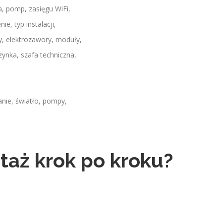
ia, pomp, zasięgu WiFi,
nie, typ instalacji,
, elektrozawory, moduły,
zynka, szafa techniczna,
nie, światło, pompy,
aż krok po kroku?