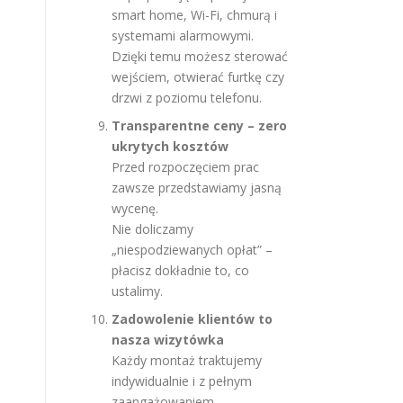
smart home, Wi-Fi, chmurą i
systemami alarmowymi.
Dzięki temu możesz sterować
wejściem, otwierać furtkę czy
drzwi z poziomu telefonu.
Transparentne ceny – zero
ukrytych kosztów
Przed rozpoczęciem prac
zawsze przedstawiamy jasną
wycenę.
Nie doliczamy
„niespodziewanych opłat” –
płacisz dokładnie to, co
ustalimy.
Zadowolenie klientów to
nasza wizytówka
Każdy montaż traktujemy
indywidualnie i z pełnym
zaangażowaniem.