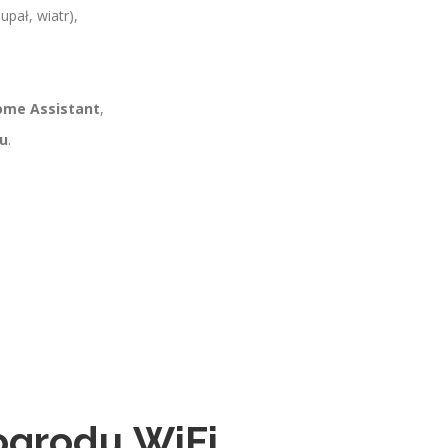
upał, wiatr),
Home Assistant
,
du
.
 ogrodu WiFi