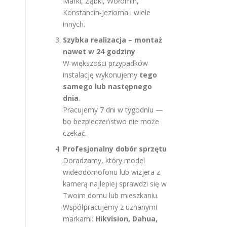
Marki, Ząbki, Wołomin,
Konstancin-Jeziorna i wiele
innych.
Szybka realizacja – montaż
nawet w 24 godziny
W większości przypadków
instalację wykonujemy
tego
samego lub następnego
dnia
.
Pracujemy 7 dni w tygodniu —
bo bezpieczeństwo nie może
czekać.
Profesjonalny dobór sprzętu
Doradzamy, który model
wideodomofonu lub wizjera z
kamerą najlepiej sprawdzi się w
Twoim domu lub mieszkaniu.
Współpracujemy z uznanymi
markami:
Hikvision, Dahua,