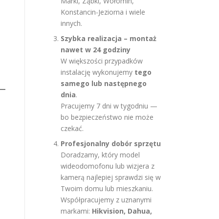
Marki, Ząbki, Wołomin,
Konstancin-Jeziorna i wiele
innych.
Szybka realizacja – montaż
nawet w 24 godziny
W większości przypadków
instalację wykonujemy
tego
samego lub następnego
dnia
.
Pracujemy 7 dni w tygodniu —
bo bezpieczeństwo nie może
czekać.
Profesjonalny dobór sprzętu
Doradzamy, który model
wideodomofonu lub wizjera z
kamerą najlepiej sprawdzi się w
Twoim domu lub mieszkaniu.
Współpracujemy z uznanymi
markami:
Hikvision, Dahua,