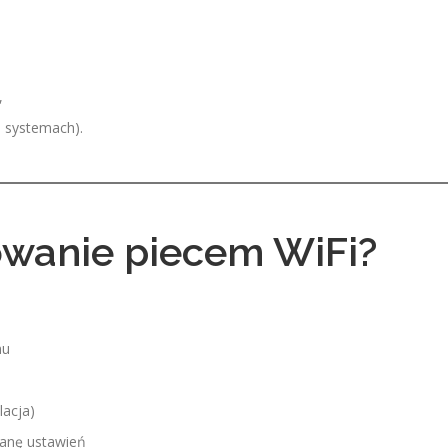
,
h systemach).
rowanie piecem WiFi?
mu
lacja)
ianę ustawień