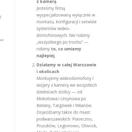
z kamerą
Jesteśmy firmą
wyspecjalizowaną wyłącznie w
t
montażu, konfiguracji i serwisie
systemów wideo-
domofonowych. Nie robimy
„wszystkiego po trochu” —
robimy
to, co umiemy
najlepiej
.
Działamy w całej Warszawie
i okolicach
Montujemy wideodomofony i
wizjery z kamerą we wszystkich
dzielnicach stolicy — od
Mokotowa i Ursynowa po
Bielany, Targówek i Wilanów.
Dojeżdżamy także do miast
podwarszawskich: Piaseczno,
Pruszków, Legionowo, Otwock,