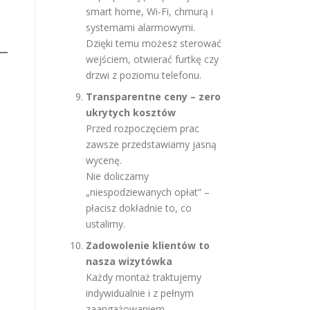
smart home, Wi-Fi, chmurą i
systemami alarmowymi.
Dzięki temu możesz sterować
wejściem, otwierać furtkę czy
drzwi z poziomu telefonu.
Transparentne ceny – zero
ukrytych kosztów
Przed rozpoczęciem prac
zawsze przedstawiamy jasną
wycenę.
Nie doliczamy
„niespodziewanych opłat” –
płacisz dokładnie to, co
ustalimy.
Zadowolenie klientów to
nasza wizytówka
Każdy montaż traktujemy
indywidualnie i z pełnym
zaangażowaniem.