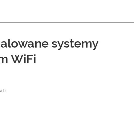
stalowane systemy
m WiFi
ych.