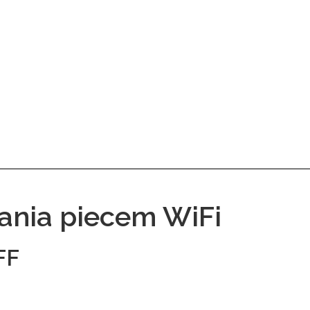
wania piecem WiFi
FF