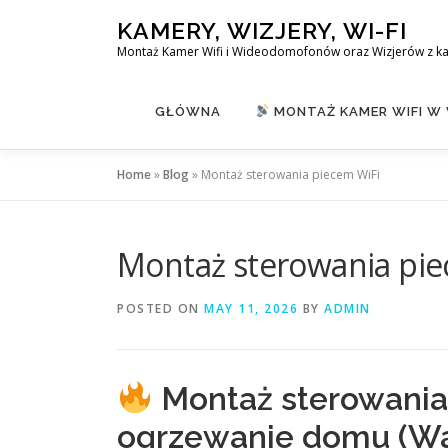
Skip
KAMERY, WIZJERY, WI-FI
to
Montaż Kamer Wifi i Wideodomofonów oraz Wizjerów z k
content
GŁÓWNA
MONTAŻ KAMER WIFI W
Home
»
Blog
»
Montaż sterowania piecem WiFi
Montaż sterowania pie
POSTED ON
MAY 11, 2026
BY
ADMIN
Montaż sterowania 
ogrzewanie domu (War