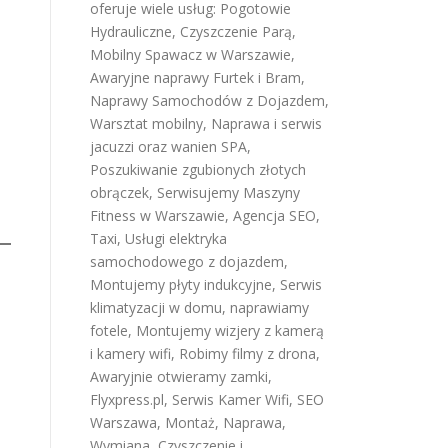
oferuje wiele usług:
Pogotowie
Hydrauliczne
,
Czyszczenie Parą
,
Mobilny Spawacz w Warszawie
,
Awaryjne naprawy Furtek i Bram
,
Naprawy Samochodów z Dojazdem
,
Warsztat mobilny
,
Naprawa i serwis
jacuzzi oraz wanien SPA
,
Poszukiwanie zgubionych złotych
obrączek
,
Serwisujemy Maszyny
Fitness w Warszawie
,
Agencja SEO
,
Taxi
,
Usługi elektryka
samochodowego z dojazdem
,
Montujemy płyty indukcyjne
,
Serwis
klimatyzacji w domu
,
naprawiamy
fotele
,
Montujemy wizjery z kamerą
i kamery wifi
,
Robimy filmy z drona
,
Awaryjnie otwieramy zamki
,
Flyxpress.pl
,
Serwis Kamer Wifi
,
SEO
Warszawa
,
Montaż, Naprawa,
Wymiana, Czyszczenie i