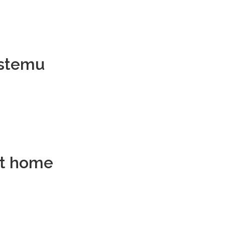
ystemu
rt home