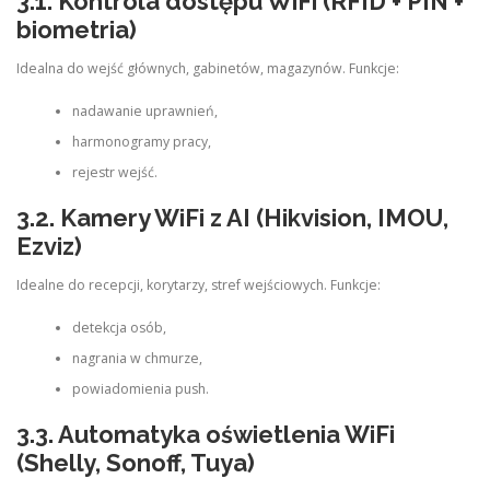
3.1. Kontrola dostępu WiFi (RFID + PIN +
biometria)
Idealna do wejść głównych, gabinetów, magazynów. Funkcje:
nadawanie uprawnień,
harmonogramy pracy,
rejestr wejść.
3.2. Kamery WiFi z AI (Hikvision, IMOU,
Ezviz)
Idealne do recepcji, korytarzy, stref wejściowych. Funkcje:
detekcja osób,
nagrania w chmurze,
powiadomienia push.
3.3. Automatyka oświetlenia WiFi
(Shelly, Sonoff, Tuya)