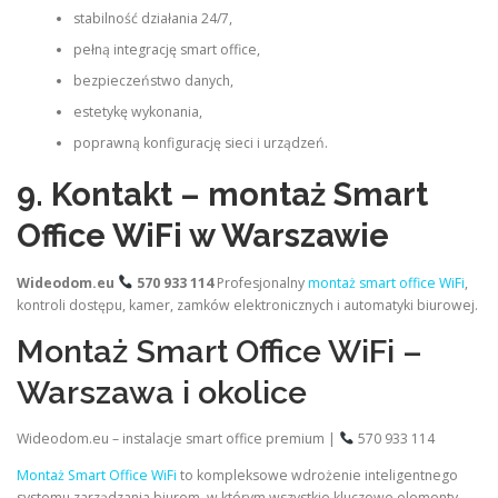
stabilność działania 24/7,
pełną integrację smart office,
bezpieczeństwo danych,
estetykę wykonania,
poprawną konfigurację sieci i urządzeń.
9. Kontakt – montaż Smart
Office WiFi w Warszawie
Wideodom.eu
570 933 114
Profesjonalny
montaż smart office WiFi
,
kontroli dostępu, kamer, zamków elektronicznych i automatyki biurowej.
Montaż Smart Office WiFi –
Warszawa i okolice
Wideodom.eu – instalacje smart office premium |
570 933 114
Montaż Smart Office WiFi
to kompleksowe wdrożenie inteligentnego
systemu zarządzania biurem, w którym wszystkie kluczowe elementy