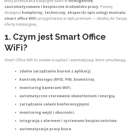
który przekształca tradycyjne biuro w
inteligentne,
zautomatyzowane i bezpieczne środowisko pracy
. Poniżej
dostajesz
kompletny, techniczny, ekspercki opis usługi montażu
smart office WiFi
, przygotowany w stylu premium — idealny do Twojej
oferty instalacyjnej.
1. Czym jest Smart Office
WiFi?
Smart Office WiFi to zestaw urządzeń i automatyzacji, które umożliwiają:
zdalne zarządzanie biurem z aplikacji
,
kontrolę dostępu (RFID, PIN, biometria)
,
monitoring kamerami WiFi
,
automatyczne sterowanie oświetleniem i energią
,
zarządzanie salami konferencyjnymi
,
monitoring wejść i obecności
,
integrację z alarmem i systemami bezpieczeństwa
,
automatyzacje pracy biura
.