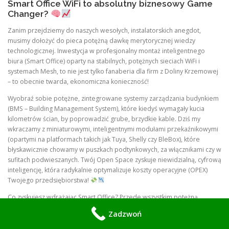
Smart Office WiFi to absolutny biznesowy Game
Changer?
Zanim przejdziemy do naszych wesołych, instalatorskich anegdot,
musimy dołożyć do pieca potężną dawkę merytorycznej wiedzy
technologicznej. Inwestycja w profesjonalny montaż inteligentnego
biura (Smart Office) oparty na stabilnych, potężnych sieciach WiFi i
systemach Mesh, to nie jest tylko fanaberia dla firm z Doliny Krzemowej
– to obecnie twarda, ekonomiczna konieczność!
Wyobraź sobie potężne, zintegrowane systemy zarządzania budynkiem
(BMS – Building Management System), które kiedyś wymagały kucia
kilometrów ścian, by poprowadzić grube, brzydkie kable. Dziś my
wkraczamy z miniaturowymi, inteligentnymi modułami przekaźnikowymi
(opartymi na platformach takich jak Tuya, Shelly czy BleBox), które
błyskawicznie chowamy w puszkach podtynkowych, za włącznikami czy w
sufitach podwieszanych. Twój Open Space zyskuje niewidzialną, cyfrową
inteligencję, która radykalnie optymalizuje koszty operacyjne (OPEX)
Twojego przedsiębiorstwa!
Co zyskujesz wdrażając Smart Office? Przede wszystkim potężną
automatyzację oświetlenia i klimatu
. Nasze precyzyjne czujniki
Zadzwoń
obecności i natężenia światła luks (LUX) połączone po WiFi sprawiają, że
światła w salach konferencyjnych i toaletach zapalają się tylko wtedy, gdy