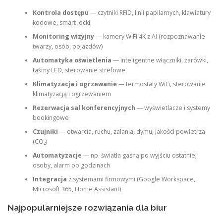
Kontrola dostępu
— czytniki RFID, linii papilarnych, klawiatury
kodowe, smart locki
Monitoring wizyjny
— kamery WiFi 4K z AI (rozpoznawanie
twarzy, osób, pojazdów)
Automatyka oświetlenia
— inteligentne włączniki, żarówki,
taśmy LED, sterowanie strefowe
Klimatyzacja i ogrzewanie
— termostaty WiFi, sterowanie
klimatyzacją i ogrzewaniem
Rezerwacja sal konferencyjnych
— wyświetlacze i systemy
bookingowe
Czujniki
— otwarcia, ruchu, zalania, dymu, jakości powietrza
(CO₂)
Automatyzacje
— np. światła gasną po wyjściu ostatniej
osoby, alarm po godzinach
Integracja
z systemami firmowymi (Google Workspace,
Microsoft 365, Home Assistant)
Najpopularniejsze rozwiązania dla biur