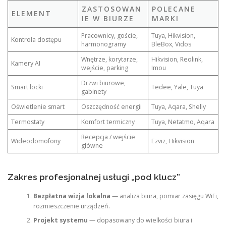
ZASTOSOWAN
POLECANE
ELEMENT
IE W BIURZE
MARKI
Pracownicy, goście,
Tuya, Hikvision,
Kontrola dostępu
harmonogramy
BleBox, Vidos
Wnętrze, korytarze,
Hikvision, Reolink,
Kamery AI
wejście, parking
Imou
Drzwi biurowe,
Smart locki
Tedee, Yale, Tuya
gabinety
Oświetlenie smart
Oszczędność energii
Tuya, Aqara, Shelly
Termostaty
Komfort termiczny
Tuya, Netatmo, Aqara
Recepcja / wejście
Wideodomofony
Ezviz, Hikvision
główne
Zakres profesjonalnej usługi „pod klucz”
Bezpłatna wizja lokalna
— analiza biura, pomiar zasięgu WiFi,
rozmieszczenie urządzeń.
Projekt systemu
— dopasowany do wielkości biura i