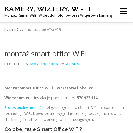
Skip
KAMERY, WIZJERY, WI-FI
to
Menu
content
Montaż Kamer Wifi i Wideodomofonów oraz Wizjerów z kamerą
Home
»
Blog
»
montaż smart office WiFi
GŁÓWNA
MONTAŻ KAMER WIFI W WARSZAWA
montaż smart office WiFi
MONTAŻ WIDEDOMOFONÓW
POSTED ON
MAY 11, 2026
BY
ADMIN
MONTAŻU WIZJERÓW Z KAMERĄ
BLOG
Montaż Smart Office WiFi – Warszawa i okolice
EN
Wideodom.eu
– instalacje premium | tel.
570 933 114
KONTAKT
Profesjonalny montaż
inteligentnego biura (Smart Office) opartego na
technologii WiFi. Nowoczesne, wygodne i energooszczędne rozwiązania
dla firm, gabinetów, coworkingów i biur usługowych.
Co obejmuje Smart Office WiFi?