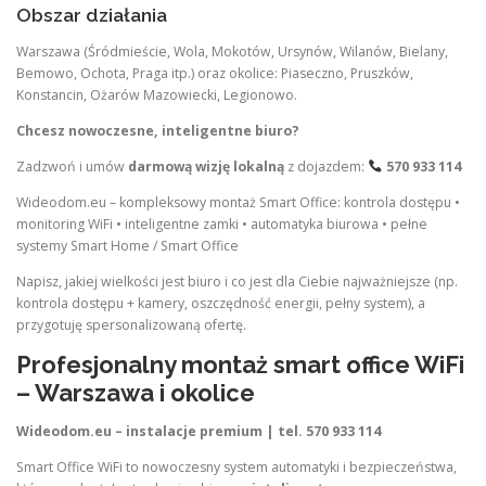
Obszar działania
Warszawa (Śródmieście, Wola, Mokotów, Ursynów, Wilanów, Bielany,
Bemowo, Ochota, Praga itp.) oraz okolice: Piaseczno, Pruszków,
Konstancin, Ożarów Mazowiecki, Legionowo.
Chcesz nowoczesne, inteligentne biuro?
Zadzwoń i umów
darmową wizję lokalną
z dojazdem:
570 933 114
Wideodom.eu – kompleksowy montaż Smart Office: kontrola dostępu •
monitoring WiFi • inteligentne zamki • automatyka biurowa • pełne
systemy Smart Home / Smart Office
Napisz, jakiej wielkości jest biuro i co jest dla Ciebie najważniejsze (np.
kontrola dostępu + kamery, oszczędność energii, pełny system), a
przygotuję spersonalizowaną ofertę.
Profesjonalny montaż smart office WiFi
– Warszawa i okolice
Wideodom.eu – instalacje premium | tel. 570 933 114
Smart Office WiFi to nowoczesny system automatyki i bezpieczeństwa,