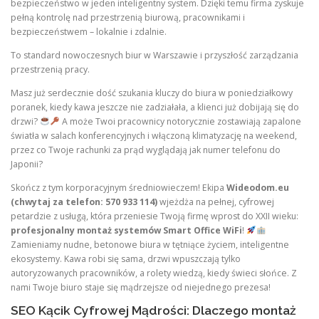
bezpieczeństwo w jeden inteligentny system. Dzięki temu firma zyskuje
pełną kontrolę nad przestrzenią biurową, pracownikami i
bezpieczeństwem – lokalnie i zdalnie.
To standard nowoczesnych biur w Warszawie i przyszłość zarządzania
przestrzenią pracy.
Masz już serdecznie dość szukania kluczy do biura w poniedziałkowy
poranek, kiedy kawa jeszcze nie zadziałała, a klienci już dobijają się do
drzwi?
A może Twoi pracownicy notorycznie zostawiają zapalone
światła w salach konferencyjnych i włączoną klimatyzację na weekend,
przez co Twoje rachunki za prąd wyglądają jak numer telefonu do
Japonii?
Skończ z tym korporacyjnym średniowieczem! Ekipa
Wideodom.eu
(chwytaj za telefon: 570 933 114)
wjeżdża na pełnej, cyfrowej
petardzie z usługą, która przeniesie Twoją firmę wprost do XXII wieku:
profesjonalny montaż systemów Smart Office WiFi
!
Zamieniamy nudne, betonowe biura w tętniące życiem, inteligentne
ekosystemy. Kawa robi się sama, drzwi wpuszczają tylko
autoryzowanych pracowników, a rolety wiedzą, kiedy świeci słońce. Z
nami Twoje biuro staje się mądrzejsze od niejednego prezesa!
SEO Kącik Cyfrowej Mądrości: Dlaczego montaż