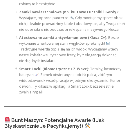
robimy to bezbłędnie.
Zamki nawierzchniowe (np. kultowe Łuczniki i Gerdy):
Wystające, toporne pancerze.
Gdy montujemy sprzęt obok
nich, idealnie prowadzimy kable i obudowy tak, aby Twoja dłoń
nie uderzała o nic podczas przekręcania masywnego klucza.
Atestowane zamki antywłamaniowe (Klasa C+):
Bestie
wykonane z hartowanej stali i węglików spiekanych!
Tradycyjne wiertła topią się na ich widok. Wyciągamy wtedy
nasze kobaltowe i tytanowe frezy, by z elegancją dokonać
niezbędnych instalacji.
Smart Locki (Biometryczne / Z-Wave):
Totalny, kosmiczny
futuryzm.
Zamek otwierany na odcisk palca, z którym
wideodzwonek współpracuje w jednym ekosystemie. Kurier
dzwoni, Ty klikasz w aplikacji, a Smart Lock bezszelestnie
zwalnia rygiel!
Bunt Maszyn: Potencjalne Awarie (I Jak
Błyskawicznie Je Pacyfikujemy!)