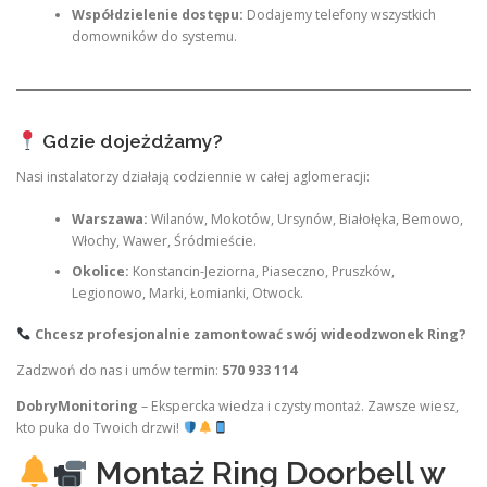
Współdzielenie dostępu:
Dodajemy telefony wszystkich
domowników do systemu.
Gdzie dojeżdżamy?
Nasi instalatorzy działają codziennie w całej aglomeracji:
Warszawa:
Wilanów, Mokotów, Ursynów, Białołęka, Bemowo,
Włochy, Wawer, Śródmieście.
Okolice:
Konstancin-Jeziorna, Piaseczno, Pruszków,
Legionowo, Marki, Łomianki, Otwock.
Chcesz profesjonalnie zamontować swój wideodzwonek Ring?
Zadzwoń do nas i umów termin:
570 933 114
DobryMonitoring
– Ekspercka wiedza i czysty montaż. Zawsze wiesz,
kto puka do Twoich drzwi!
Montaż Ring Doorbell w