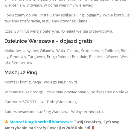
wiercenia w drzwiach. W domu wiercimy w elewacji.
Podłączamy do WiFi, instalujemy aplikację Ring, logujemy Twoje konto, us
tawiamy strefy ruchu, testujemy dzwonek Chime.
Czas: 30 minut wersja bateryjna, 45 minut wersja przewodowa.
Dzielnice Warszawa – dojazd gratis
Mokotów, Ursynów, Wilanów, Wola, Ochota, Śródmieście, Żoliborz, Biela
ny, Bemowo, Targówek, Praga Północ i Południe, Białołęka, Wawer, Wes
oła, Rembertów.
Masz już Ring
Montaż i konfiguracja Twojego Ring: 199 zł.
W cenie nauka obsługi, ustawienie powiadomień, podłączenie do Alexa.
Zadzwoń: 570 933 114 – DobryMonitoring
Autoryzowany montaż Ring Warszawa. Wolny termin jutro.
Montaż Ring Doorbell Warszawa
: Twój Osobisty, Cyfrowy
Amerykanin na Straży Posesji w 2026 Roku!