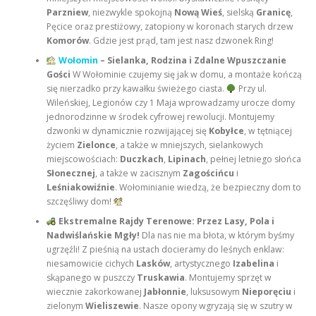
Parzniew
, niezwykle spokojną
Nową Wieś
, sielską
Granicę
,
Pęcice oraz prestiżowy, zatopiony w koronach starych drzew
Komorów
. Gdzie jest prąd, tam jest nasz dzwonek Ring!
Wołomin
– Sielanka, Rodzina i Zdalne Wpuszczanie
Gości
W Wołominie czujemy się jak w domu, a montaże kończą
się nierzadko przy kawałku świeżego ciasta.
Przy ul.
Wileńskiej, Legionów czy 1 Maja wprowadzamy urocze domy
jednorodzinne w środek cyfrowej rewolucji. Montujemy
dzwonki w dynamicznie rozwijającej się
Kobyłce
, w tętniącej
życiem
Zielonce
, a także w mniejszych, sielankowych
miejscowościach:
Duczkach
,
Lipinach
, pełnej letniego słońca
Słonecznej
, a także w zacisznym
Zagościńcu
i
Leśniakowiźnie
. Wołominianie wiedzą, że bezpieczny dom to
szczęśliwy dom!
Ekstremalne Rajdy Terenowe: Przez Lasy, Pola i
Nadwiślańskie Mgły!
Dla nas nie ma błota, w którym byśmy
ugrzęźli! Z pieśnią na ustach docieramy do leśnych enklaw:
niesamowicie cichych
Lasków
, artystycznego
Izabelina
i
skąpanego w puszczy
Truskawia
. Montujemy sprzęt w
wiecznie zakorkowanej
Jabłonnie
, luksusowym
Nieporęciu
i
zielonym
Wieliszewie
. Nasze opony wgryzają się w szutry w