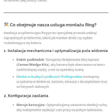
na terenie całej stolicy i okolic.
Co obejmuje nasza usługa montażu Ring?
Instalacja urządzenia typu Ring przez specjalistę pozwala uniknąć
najczęstszych problemów, takich jak martwe strefy czy szybko
rozładowująca się bateria.
1. Instalacja mechaniczna i optymalizacja pola widzenia
Dobór podkładek:
Stosujemy dedykowane kliny kątowe
(
Corner/Wedge Kits
), aby kamera była skierowana na twarz
nadchodzącej osoby, a nie na sąsiednią ścianę.
Montaż w trudnych podłożach: Profesjonalnie
montujemy
urządzenia w klinkierze, betonie, elewacji z dociepleniem oraz
na futrynach stalowych.
2. Konfiguracja zasilania
Wersje bateryjne:
Optymalizujemy ustawienia detekcji ruchu,
aby maksymalnie wydłużyć czas pracy na jednym ładowaniu.