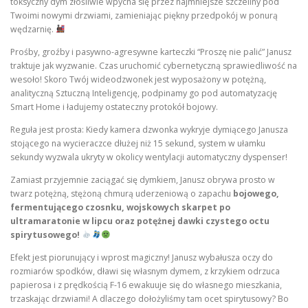
toksyczny dym złośliwie wpycha się przez najmniejsze szczeliny pod
Twoimi nowymi drzwiami, zamieniając piękny przedpokój w ponurą
wędzarnię.
Prośby, groźby i pasywno-agresywne karteczki “Proszę nie palić” Janusz
traktuje jak wyzwanie. Czas uruchomić cybernetyczną sprawiedliwość na
wesoło! Skoro Twój wideodzwonek jest wyposażony w potężną,
analityczną Sztuczną Inteligencję, podpinamy go pod automatyzację
Smart Home i ładujemy ostateczny protokół bojowy.
Reguła jest prosta: Kiedy kamera dzwonka wykryje dymiącego Janusza
stojącego na wycieraczce dłużej niż 15 sekund, system w ułamku
sekundy wyzwala ukryty w okolicy wentylacji automatyczny dyspenser!
Zamiast przyjemnie zaciągać się dymkiem, Janusz obrywa prosto w
twarz potężną, stężoną chmurą uderzeniową o zapachu
bojowego,
fermentującego czosnku, wojskowych skarpet po
ultramaratonie w lipcu oraz potężnej dawki czystego octu
spirytusowego!
Efekt jest piorunujący i wprost magiczny! Janusz wybałusza oczy do
rozmiarów spodków, dławi się własnym dymem, z krzykiem odrzuca
papierosa i z prędkością F-16 ewakuuje się do własnego mieszkania,
trzaskając drzwiami! A dlaczego dołożyliśmy tam ocet spirytusowy? Bo