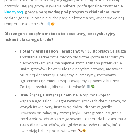
przypudrowanie potwora. My wyciągamy absolutną broń masowej
czystości, siejącą grozę w świecie bakterii: profesjonalne czyszczenie
klimatyzacji
gorącą parą wodną pod potężnym ciśnieniem!
Nasz
reaktor generuje totalnie suchą parę o ekstremalnej, wręcz piekielnej
temperaturze aż
180°C!
Dlaczego ta potężna metoda to absolutny, bezdyskusyjny
nokaut dla całego brudu?
Totalny Armagedon Termiczny:
W 180 stopniach Celsjusza
absolutnie żadne życie mikrobiologiczne (poza legendarnymi
niesporczakami) nie ma najmniejszych szans na przetrwanie.
Białka grzybów i bakterii ulegają natychmiastowej, niezwykle
brutalnej denaturacji. Gotujemy je, smażymy, rozrywamy
ogromnym ciśnieniem i wyparowujemy z powierzchni ziemi.
Zostaje absolutna, kliniczna sterylność!
Brak Żrącej, Duszącej Chemii:
Nie topimy Twojego
wspaniałego salonu w agresywnych środkach chemicznych, od
których łzawią oczy, łuszczy się skóra i drapie w gardle.
Używamy brutalnej siły czystej fizyki – przegrzanej do granic
możliwości wody w stanie gazowym. To metoda bezpieczna w
100% dla noworodków, alergików oraz psów i kotów, które
uwielbiają kichać pod nawiewem.