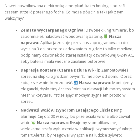
Nawet naszpikowana elektroniką amerykańska technologia potrafi
czasem strzelić potężnego focha. Co może pójść nie tak i jak z tym
walczymy?
Zemsta Wyczerpanego Ogniwa:
Dzwonek Ring “umiera”, bo
zapomniałeś naładować wbudowaną baterię.
Nasza
naprawa:
Aplikacja zostaje przez nas zaprogramowana do
wycia na 3 dni przed rozładowaniem. A gdzie to tylko możliwe,
podpinamy dzwonek do starej instalacji dzwonkowej 8-24V AC,
żeby bateria miała wieczne zasilanie buforowe!
Depresja Routera (Czarna Dziura Wi-Fi):
Zamontowałeś
sprzęt na słupku ogrodzeniowym 15 metrów od domu. Obraz
ładuje się w nieskończoność.
Nasza naprawa:
Montujemy
elegancki, dyskretny Access Point na elewacji lub mocny system
Mesh w korytarzu, “strzelając” mocnym sygnałem prosto w
sprzęt.
Nadwrażliwość AI (Syndrom Latającego Liścia):
Ring
alarmuje Cię o 2:00 w nocy, bo przeleciała wrona albo zawiał
wiatr.
Nasza naprawa:
Rysujemy skomplikowane,
wielokątne strefy wykluczenia w aplikacji i wymuszamy funkcję
“Smart Alerts”, by reagował wyłącznie na ludzkie sylwetki.