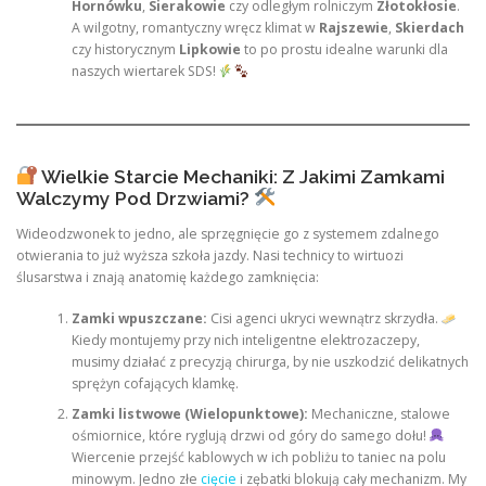
Hornówku
,
Sierakowie
czy odległym rolniczym
Złotokłosie
.
A wilgotny, romantyczny wręcz klimat w
Rajszewie
,
Skierdach
czy historycznym
Lipkowie
to po prostu idealne warunki dla
naszych wiertarek SDS!
Wielkie Starcie Mechaniki: Z Jakimi Zamkami
Walczymy Pod Drzwiami?
Wideodzwonek to jedno, ale sprzęgnięcie go z systemem zdalnego
otwierania to już wyższa szkoła jazdy. Nasi technicy to wirtuozi
ślusarstwa i znają anatomię każdego zamknięcia:
Zamki wpuszczane:
Cisi agenci ukryci wewnątrz skrzydła.
Kiedy montujemy przy nich inteligentne elektrozaczepy,
musimy działać z precyzją chirurga, by nie uszkodzić delikatnych
sprężyn cofających klamkę.
Zamki listwowe (Wielopunktowe):
Mechaniczne, stalowe
ośmiornice, które ryglują drzwi od góry do samego dołu!
Wiercenie przejść kablowych w ich pobliżu to taniec na polu
minowym. Jedno złe
cięcie
i zębatki blokują cały mechanizm. My