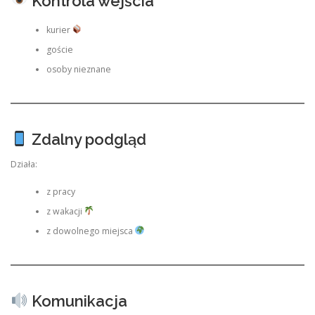
Kontrola wejścia
kurier
goście
osoby nieznane
Zdalny podgląd
Działa:
z pracy
z wakacji
z dowolnego miejsca
Komunikacja