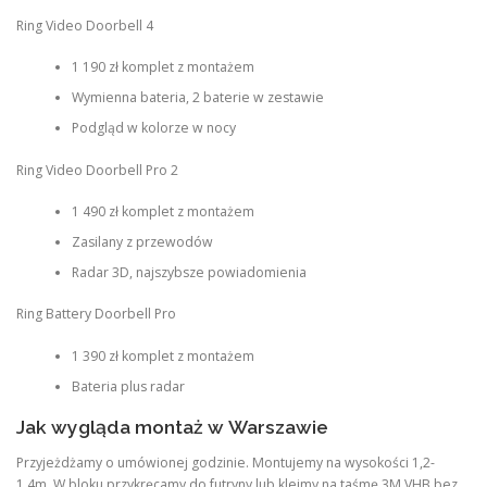
Ring Video Doorbell 4
1 190 zł komplet z montażem
Wymienna bateria, 2 baterie w zestawie
Podgląd w kolorze w nocy
Ring Video Doorbell Pro 2
1 490 zł komplet z montażem
Zasilany z przewodów
Radar 3D, najszybsze powiadomienia
Ring Battery Doorbell Pro
1 390 zł komplet z montażem
Bateria plus radar
Jak wygląda montaż w Warszawie
Przyjeżdżamy o umówionej godzinie. Montujemy na wysokości 1,2-
1,4m. W bloku przykręcamy do futryny lub kleimy na taśmę 3M VHB bez