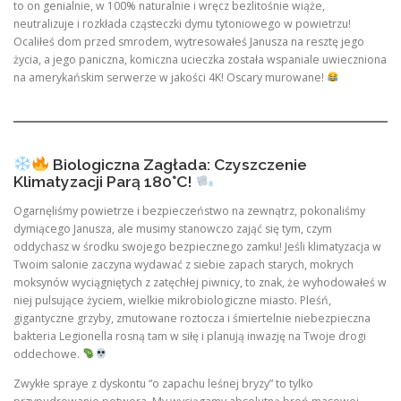
to on genialnie, w 100% naturalnie i wręcz bezlitośnie wiąże,
neutralizuje i rozkłada cząsteczki dymu tytoniowego w powietrzu!
Ocaliłeś dom przed smrodem, wytresowałeś Janusza na resztę jego
życia, a jego paniczna, komiczna ucieczka została wspaniale uwieczniona
na amerykańskim serwerze w jakości 4K! Oscary murowane!
Biologiczna Zagłada: Czyszczenie
Klimatyzacji Parą 180°C!
Ogarnęliśmy powietrze i bezpieczeństwo na zewnątrz, pokonaliśmy
dymiącego Janusza, ale musimy stanowczo zająć się tym, czym
oddychasz w środku swojego bezpiecznego zamku! Jeśli klimatyzacja w
Twoim salonie zaczyna wydawać z siebie zapach starych, mokrych
moksynów wyciągniętych z zatęchłej piwnicy, to znak, że wyhodowałeś w
niej pulsujące życiem, wielkie mikrobiologiczne miasto. Pleśń,
gigantyczne grzyby, zmutowane roztocza i śmiertelnie niebezpieczna
bakteria Legionella rosną tam w siłę i planują inwazję na Twoje drogi
oddechowe.
Zwykłe spraye z dyskontu “o zapachu leśnej bryzy” to tylko