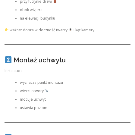
przy futrynie drzwi
obok wizjera
na elewacji budynku
ważne: dobra widoczność twarzy
i kąt kamery
Montaż uchwytu
Instalator:
wyznacza punkt montażu
wierci otwory
mocuje uchwyt
ustawia poziom