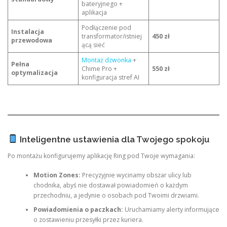
bateryjnego +
aplikacja
Podłączenie pod
Instalacja
transformator/istniej
450 zł
przewodowa
ącą sieć
Montaż dzwonka
+
Pełna
Chime Pro +
550 zł
optymalizacja
konfiguracja stref AI
Inteligentne ustawienia dla Twojego spokoju
Po montażu konfigurujemy aplikację Ring pod Twoje wymagania:
Motion Zones:
Precyzyjnie wycinamy obszar ulicy lub
chodnika, abyś nie dostawał powiadomień o każdym
przechodniu, a jedynie o osobach pod Twoimi drzwiami.
Powiadomienia o paczkach:
Uruchamiamy alerty informujące
o zostawieniu przesyłki przez kuriera.