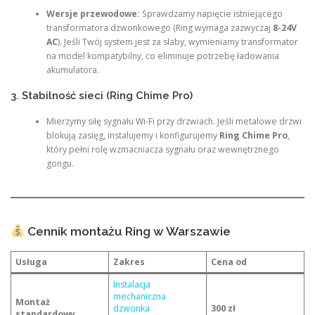
Wersje przewodowe:
Sprawdzamy napięcie istniejącego
transformatora dzwonkowego (Ring wymaga zazwyczaj
8-24V
AC
). Jeśli Twój system jest za słaby, wymieniamy transformator
na model kompatybilny, co eliminuje potrzebę ładowania
akumulatora.
3. Stabilność sieci (Ring Chime Pro)
Mierzymy siłę sygnału Wi-Fi przy drzwiach. Jeśli metalowe drzwi
blokują zasięg, instalujemy i konfigurujemy
Ring Chime Pro
,
który pełni rolę wzmacniacza sygnału oraz wewnętrznego
gongu.
Cennik montażu Ring w Warszawie
Usługa
Zakres
Cena od
Instalacja
mechaniczna
Montaż
dzwonka
300 zł
standardowy