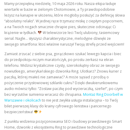
Mamy przepiękną niedzielę, 10 maja 2026 roku. Nasza ekipa ładuje
wiertarki w bazie w zielonym Chotomowie, a Ty prawdopodobnie
leżysz na kanapie w ułożeniu, które mogłoby posłużyć za definicję słowa
“absolutny relaks”. W jednej ręce trzymasz miskę z ciepłym popcornem,
a na Twoich nogach smacznie chrapie pies, skutecznie odcinając Ci
krążenie w łydkach.
W telewizorze leci Twój ulubiony, tasiemcowy
serial. Nagle… słyszysz charakterystyczne, melodyjne dźwięki ze
swojego smartfona: ktoś właśnie naruszył Twoją strefę przed wejściem!
Zamiast zrzucać z siebie psa, gorączkowo szukać lewego kapcia i biec
do przedpokoju niczym maratończyk, po prostu zerkasz na ekran
telefonu. Widzisz krystalicznie czysty, szerokokątny obraz ze swojego
nowiutkiego, amerykańskiego dzwonka Ring. Ulotkarz? Znowu kurier z
paczką, której miałeś nie zamawiać? A może sąsiad z prośbą o
pożyczenie przysłowiowej szklanki cukru? Dzięki dwukierunkowemu
audio mówisz tylko: “Zostaw paczkę pod wycieraczką, szefie!”, po czym
bez wyrzutów sumienia wracasz do chrupania.
Montaż Ring Doorbell w
Warszawie i okolicach
to nie jest zwykła usługa instalacyjna – to Twój
bilet pierwszej klasy do krainy cyfrowego lenistwa i pancernego
bezpieczeństwa!
Z punktu widzenia pozycjonowania SEO i budowy prawdziwego Smart
Home, dzwonki z ekosystemu Ring to prawdziwe technologiczne