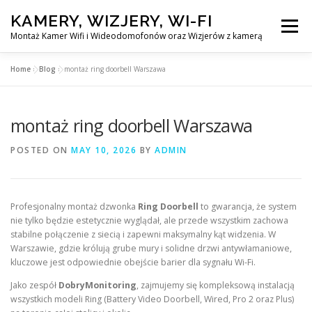
Skip
KAMERY, WIZJERY, WI-FI
to
Menu
content
Montaż Kamer Wifi i Wideodomofonów oraz Wizjerów z kamerą
Home
»
Blog
»
montaż ring doorbell Warszawa
GŁÓWNA
MONTAŻ KAMER WIFI W WARSZAWA
montaż ring doorbell Warszawa
MONTAŻ WIDEDOMOFONÓW
POSTED ON
MAY 10, 2026
BY
ADMIN
MONTAŻU WIZJERÓW Z KAMERĄ
BLOG
Profesjonalny montaż dzwonka
Ring Doorbell
to gwarancja, że system
nie tylko będzie estetycznie wyglądał, ale przede wszystkim zachowa
EN
stabilne połączenie z siecią i zapewni maksymalny kąt widzenia. W
KONTAKT
Warszawie, gdzie królują grube mury i solidne drzwi antywłamaniowe,
kluczowe jest odpowiednie obejście barier dla sygnału Wi-Fi.
Jako zespół
DobryMonitoring
, zajmujemy się kompleksową instalacją
wszystkich modeli Ring (Battery Video Doorbell, Wired, Pro 2 oraz Plus)