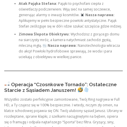
Atak Pająka Stefana:
Pająki to psychofani ciepła z
oświetlaczy podczerwieni. Wiją sieć na samej soczewce,
generując alarmy o inwazji kosmitów.
Nasza naprawa:
Aplikujemy w pełni bezpieczne powłoki antystatyczne. Pająk
Stefan ześlizguje się w dół i idzie szukać szczęścia gdzie indziej.
Zimowa Ślepota Obiektywu:
Wychodzisz z gorącego domu
na siarczysty mróz, a kamera natychmiast zachodzi gęstą,
mleczną mgłą.
Nasza naprawa:
Nanotechnologia wkracza
do akcji! Powłoki hydrofobowe sprawiają, że woda i para
uciekają z obiektywu w wielkiej panice.
Operacja “Czosnkowe Tornado”: Ostateczne
Starcie z Sąsiadem Januszem!
Wszystko zostało perfekcyjnie zamontowane, Twój Ring nagrywa w Full
HD, a Ty czujesz się w 100% bezpiecznie. I wtedy, niczym zły omen, na
klatce schodowej pojawia się ON. Twój ulubiony sąsiad Janusz. Ubrany w
rozdeptane, sprane klapki, z szelkami naciągniętymi na bęben, opiera
się o framugę i odpala najtańszego “Sporta” bez filtra. Gryzący, siny,