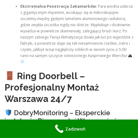
Ekstremalna Penetracja Zakamarków:
Para wodna uderza
z gigantycznym impetem, wciskając się w mikroskopijne
szczeliny między gęstymi lamelami aluminiowego radiatora,
gdzie zwykła szczotka nigdy nie dotrze. Wypłukuje i dosłownie
wysadza w powietrze skamieniały, zalegający brud i kurz. Po
naszym zabiegu Twoja klimatyzacja działa jak tuż po wyjeździe z
fabryki, a powietrze staje się tak niesamowicie rześkie, ostre i
czyste, jakbyś wziął najgłębszy oddech w swoim życiu o 5:00
rano na samym szczycie ośnieżonego Kasprowego Wierchu!
Ring Doorbell –
Profesjonalny Montaż
Warszawa 24/7
DobryMonitoring – Eksperckie
instalacje Ring w całej Warszawie i
Mazowszu
Zadzwoń