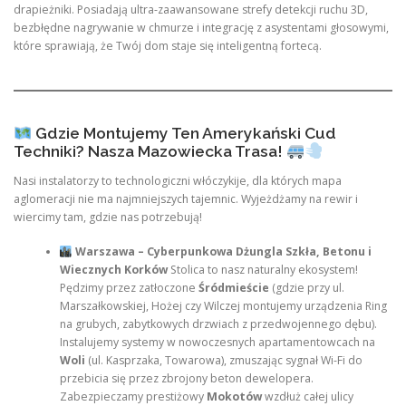
drapieżniki. Posiadają ultra-zaawansowane strefy detekcji ruchu 3D,
bezbłędne nagrywanie w chmurze i integrację z asystentami głosowymi,
które sprawiają, że Twój dom staje się inteligentną fortecą.
Gdzie Montujemy Ten Amerykański Cud
Techniki? Nasza Mazowiecka Trasa!
Nasi instalatorzy to technologiczni włóczykije, dla których mapa
aglomeracji nie ma najmniejszych tajemnic. Wyjeżdżamy na rewir i
wiercimy tam, gdzie nas potrzebują!
Warszawa – Cyberpunkowa Dżungla Szkła, Betonu i
Wiecznych Korków
Stolica to nasz naturalny ekosystem!
Pędzimy przez zatłoczone
Śródmieście
(gdzie przy ul.
Marszałkowskiej, Hożej czy Wilczej montujemy urządzenia Ring
na grubych, zabytkowych drzwiach z przedwojennego dębu).
Instalujemy systemy w nowoczesnych apartamentowcach na
Woli
(ul. Kasprzaka, Towarowa), zmuszając sygnał Wi-Fi do
przebicia się przez zbrojony beton dewelopera.
Zabezpieczamy prestiżowy
Mokotów
wzdłuż całej ulicy