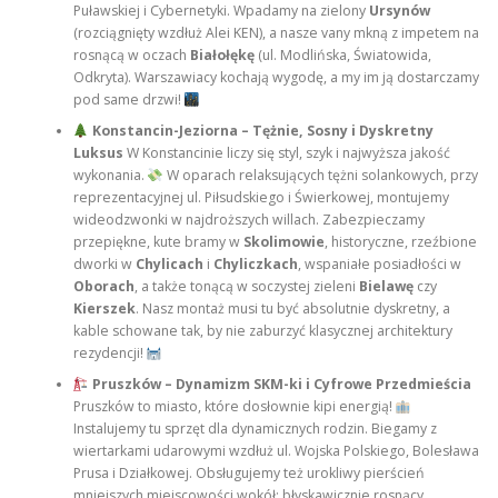
Puławskiej i Cybernetyki. Wpadamy na zielony
Ursynów
(rozciągnięty wzdłuż Alei KEN), a nasze vany mkną z impetem na
rosnącą w oczach
Białołękę
(ul. Modlińska, Światowida,
Odkryta). Warszawiacy kochają wygodę, a my im ją dostarczamy
pod same drzwi!
Konstancin-Jeziorna – Tężnie, Sosny i Dyskretny
Luksus
W Konstancinie liczy się styl, szyk i najwyższa jakość
wykonania.
W oparach relaksujących tężni solankowych, przy
reprezentacyjnej ul. Piłsudskiego i Świerkowej, montujemy
wideodzwonki w najdroższych willach. Zabezpieczamy
przepiękne, kute bramy w
Skolimowie
, historyczne, rzeźbione
dworki w
Chylicach
i
Chyliczkach
, wspaniałe posiadłości w
Oborach
, a także tonącą w soczystej zieleni
Bielawę
czy
Kierszek
. Nasz montaż musi tu być absolutnie dyskretny, a
kable schowane tak, by nie zaburzyć klasycznej architektury
rezydencji!
Pruszków – Dynamizm SKM-ki i Cyfrowe Przedmieścia
Pruszków to miasto, które dosłownie kipi energią!
Instalujemy tu sprzęt dla dynamicznych rodzin. Biegamy z
wiertarkami udarowymi wzdłuż ul. Wojska Polskiego, Bolesława
Prusa i Działkowej. Obsługujemy też urokliwy pierścień
mniejszych miejscowości wokół: błyskawicznie rosnący