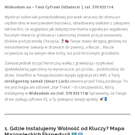
Wideodom.eu – Twoi Cyfrowi Odźwierni | tel. 570 933 114
Wyobraź sobie taki poniedziałkowy poranek: wracasz do domu po
ciężkim dniu w warszawskim biurowcu, obładowany siatkami z zakupami
tak bardzo, że wyglądasz jak statystyczna mumia egipska po wyjątkowo
hucznym otwarciu grobowca i całonocnej zmianie przy przesuwaniu
bloków pod piramidę Cheopsa.
Twoje stawy skrzypią głośniej niż
nienaoliwione zawiasy w drzwiach do piwnicy, a klucze… klucze
oczywiście są na samym dnie torby, tuż pod mrożonym groszkiem.
Zamiast jednak toczyć heroiczną walkę z grawitacją i ryzykować
spektakularną jajecznicę na wycieraczce, po prostu… podchodzisz do
drzwi. Smartfon w Twojej kieszeni wysyła sygnał przez WiFi, a Twój
inteligentny zamek (Smart Lock)
otwiera przed Tobą podwoje. To
nie jest magia ani odcinek „Star Treka” – to rzeczywistość, którą
instalujemy w
Wideodom.eu (tel. 570 933 114)
! Sprawiamy, że Twoje
drzwi zyskują cyfrowe IQ, a Ty zyskujesz święty spokój.
1. Gdzie Instalujemy Wolność od Kluczy? Mapa
Mazowieckich Ekspedycji