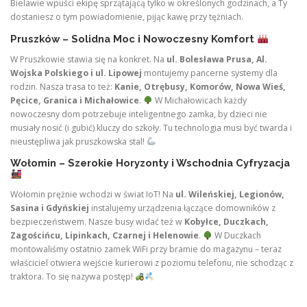
Bielawie wpuści ekipę sprzątającą tylko w określonych godzinach, a Ty
dostaniesz o tym powiadomienie, pijąc kawę przy tężniach.
Pruszków – Solidna Moc i Nowoczesny Komfort
W Pruszkowie stawia się na konkret. Na
ul. Bolesława Prusa, Al.
Wojska Polskiego i ul. Lipowej
montujemy pancerne systemy dla
rodzin. Nasza trasa to też:
Kanie, Otrębusy, Komorów, Nowa Wieś,
Pęcice, Granica i Michałowice
.
W Michałowicach każdy
nowoczesny dom potrzebuje inteligentnego zamka, by dzieci nie
musiały nosić (i gubić) kluczy do szkoły. Tu technologia musi być twarda i
nieustępliwa jak pruszkowska stal!
Wołomin – Szerokie Horyzonty i Wschodnia Cyfryzacja
Wołomin prężnie wchodzi w świat IoT! Na
ul. Wileńskiej, Legionów,
Sasina i Gdyńskiej
instalujemy urządzenia łączące domowników z
bezpieczeństwem. Nasze busy widać też w
Kobyłce, Duczkach,
Zagościńcu, Lipinkach, Czarnej i Helenowie
.
W Duczkach
montowaliśmy ostatnio zamek WiFi przy bramie do magazynu – teraz
właściciel otwiera wejście kurierowi z poziomu telefonu, nie schodząc z
traktora. To się nazywa postęp!