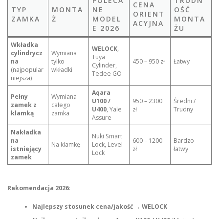
POLECA
TRUDN
CENA
TYP
MONTA
NE
OŚĆ
ORIENT
ZAMKA
Ż
MODEL
MONTA
ACYJNA
E 2026
ŻU
Wkładka
WELOCK
,
cylindrycz
Wymiana
Tuya
na
tylko
450 – 950 zł
Łatwy
Cylinder,
(najpopular
wkładki
Tedee GO
niejsza)
Aqara
Pełny
Wymiana
U100 /
950 – 2300
Średni /
zamek z
całego
U400
, Yale
zł
Trudny
klamką
zamka
Assure
Nakładka
Nuki Smart
na
600 – 1200
Bardzo
Na klamkę
Lock, Level
istniejący
zł
łatwy
Lock
zamek
Rekomendacja 2026
:
Najlepszy stosunek cena/jakość
→
WELOCK