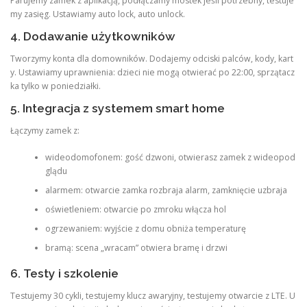
Parujemy zamek z aplikacją, podłączamy mostek jeśli potrzebny, testuje
my zasięg. Ustawiamy auto lock, auto unlock.
4. Dodawanie użytkowników
Tworzymy konta dla domowników. Dodajemy odciski palców, kody, kart
y. Ustawiamy uprawnienia: dzieci nie mogą otwierać po 22:00, sprzątacz
ka tylko w poniedziałki.
5. Integracja z systemem smart home
Łączymy zamek z:
wideodomofonem: gość dzwoni, otwierasz zamek z wideopod
glądu
alarmem: otwarcie zamka rozbraja alarm, zamknięcie uzbraja
oświetleniem: otwarcie po zmroku włącza hol
ogrzewaniem: wyjście z domu obniża temperaturę
bramą: scena „wracam” otwiera bramę i drzwi
6. Testy i szkolenie
Testujemy 30 cykli, testujemy klucz awaryjny, testujemy otwarcie z LTE. U