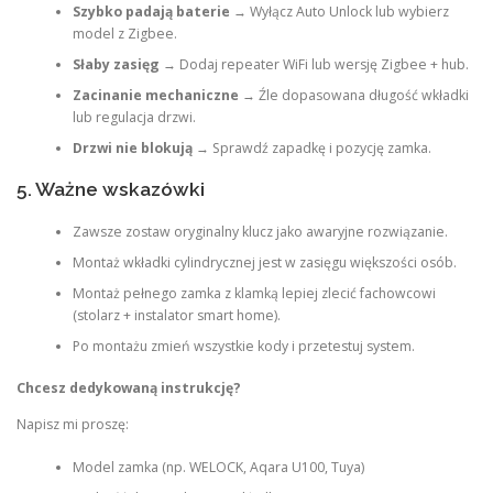
Szybko padają baterie
→ Wyłącz Auto Unlock lub wybierz
model z Zigbee.
Słaby zasięg
→ Dodaj repeater WiFi lub wersję Zigbee + hub.
Zacinanie mechaniczne
→ Źle dopasowana długość wkładki
lub regulacja drzwi.
Drzwi nie blokują
→ Sprawdź zapadkę i pozycję zamka.
5. Ważne wskazówki
Zawsze zostaw oryginalny klucz jako awaryjne rozwiązanie.
Montaż wkładki cylindrycznej jest w zasięgu większości osób.
Montaż pełnego zamka z klamką lepiej zlecić fachowcowi
(stolarz + instalator smart home).
Po montażu zmień wszystkie kody i przetestuj system.
Chcesz dedykowaną instrukcję?
Napisz mi proszę:
Model zamka (np. WELOCK, Aqara U100, Tuya)