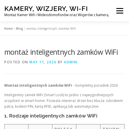
Skip
KAMERY, WIZJERY, WI-FI
to
Menu
content
Montaż Kamer Wifi i Wideodomofonów oraz Wizjerów z kamerą
Home
»
Blog
»
montaż inteligentnych zamków WiFi
GŁÓWNA
MONTAŻ KAMER WIFI W WARSZAWA
montaż inteligentnych zamków WiFi
MONTAŻ WIDEDOMOFONÓW
POSTED ON
MAY 11, 2026
BY
ADMIN
MONTAŻU WIZJERÓW Z KAMERĄ
BLOG
Montaż inteligentnych zamków WiFi
– kompletny poradnik 2026
PL
Inteligentny zamek WiFi (Smart Lock) to jedno z najwygodniejszych
KONTAKT
urządzeń w smart home. Pozwala otwierać drzwi bez klucza: odciskiem
palca, kodem PIN, kartą RFID, aplikacją lub automatycznie.
1. Rodzaje inteligentnych zamków WiFi