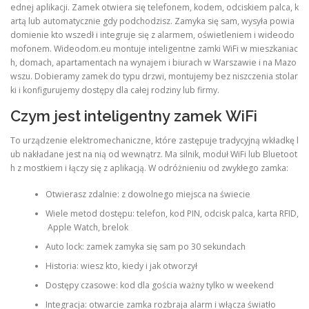
ednej aplikacji. Zamek otwiera się telefonem, kodem, odciskiem palca, k
artą lub automatycznie gdy podchodzisz. Zamyka się sam, wysyła powia
domienie kto wszedł i integruje się z alarmem, oświetleniem i wideodo
mofonem. Wideodom.eu montuje inteligentne zamki WiFi w mieszkaniac
h, domach, apartamentach na wynajem i biurach w Warszawie i na Mazo
wszu. Dobieramy zamek do typu drzwi, montujemy bez niszczenia stolar
ki i konfigurujemy dostępy dla całej rodziny lub firmy.
Czym jest inteligentny zamek WiFi
To urządzenie elektromechaniczne, które zastępuje tradycyjną wkładkę l
ub nakładane jest na nią od wewnątrz. Ma silnik, moduł WiFi lub Bluetoot
h z mostkiem i łączy się z aplikacją. W odróżnieniu od zwykłego zamka:
Otwierasz zdalnie: z dowolnego miejsca na świecie
Wiele metod dostępu: telefon, kod PIN, odcisk palca, karta RFID,
Apple Watch, brelok
Auto lock: zamek zamyka się sam po 30 sekundach
Historia: wiesz kto, kiedy i jak otworzył
Dostępy czasowe: kod dla gościa ważny tylko w weekend
Integracja: otwarcie zamka rozbraja alarm i włącza światło