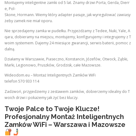
Montujemy inteligentne zamki od 5 lat. Znamy drzwi Porta, Gerda, Dierr
e, Pol-
Skone, Hormann. Wiemy który adapter pasuje, jak wyregulować zawiasy
żeby zamek nie miał oporu.
Nie sprzedajemy zamka w pudełku. Przyjeżdżamy z Tedee, Nuki, Yale, A
qara, dobieramy na miejscu, montujemy, konfigurujemy i integrujemy z T
woim systemem. Dajemy 24 miesiące gwarancji, serwis baterii, pomoc z
dalną.
Działamy w Warszawie, Piaseczno, Konstancin, Józefów, Otwock, Ząbki,
Marki, Legionowo, Pruszków, Grodzisk, całe Mazowsze.
Wideodom.eu – Montaż Inteligentnych Zamków WiFi
telefon 570 933 114
Zadzwoń, przyjedziemy z zestawem zamków, dobierzemy idealny do T
woich drzwi i pokażemy jak żyć bez kluczy.
Twoje Palce to Twoje Klucze!
Profesjonalny Montaż Inteligentnych
Zamków WiFi – Warszawa i Mazowsze