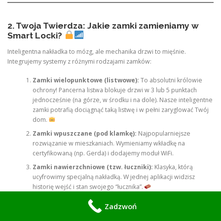
2. Twoja Twierdza: Jakie zamki zamieniamy w
Smart Locki?
Inteligentna nakładka to mózg, ale mechanika drzwi to mięśnie.
Integrujemy systemy z różnymi rodzajami zamków:
Zamki wielopunktowe (listwowe):
To absolutni królowie
ochrony! Pancerna listwa blokuje drzwi w 3 lub 5 punktach
jednocześnie (na górze, w środku i na dole). Nasze inteligentne
zamki potrafią dociągnąć taką listwę i w pełni zaryglować Twój
dom.
Zamki wpuszczane (pod klamkę):
Najpopularniejsze
rozwiązanie w mieszkaniach. Wymieniamy wkładkę na
certyfikowaną (np. Gerda) i dodajemy moduł WiFi.
Zamki nawierzchniowe (tzw. łuczniki):
Klasyka, którą
ucyfrowimy specjalną nakładką. W jednej aplikacji widzisz
historię wejść i stan swojego “łucznika”.
Elektrozaczepy WiFi:
Niezbędne przy furtkach w
Izabelinie
Zadzwoń
czy Halinowie
. Smart Lock przy drzwiach, a przy furtce
elektrozaczep – pełna kontrola nad posesją.