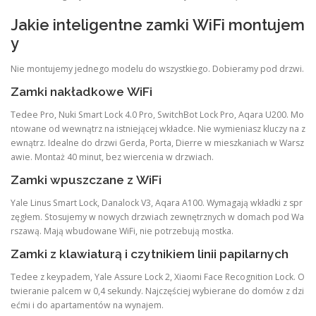
Jakie inteligentne zamki WiFi montujem
y
Nie montujemy jednego modelu do wszystkiego. Dobieramy pod drzwi.
Zamki nakładkowe WiFi
Tedee Pro, Nuki Smart Lock 4.0 Pro, SwitchBot Lock Pro, Aqara U200. Mo
ntowane od wewnątrz na istniejącej wkładce. Nie wymieniasz kluczy na z
ewnątrz. Idealne do drzwi Gerda, Porta, Dierre w mieszkaniach w Warsz
awie. Montaż 40 minut, bez wiercenia w drzwiach.
Zamki wpuszczane z WiFi
Yale Linus Smart Lock, Danalock V3, Aqara A100. Wymagają wkładki z spr
zęgłem. Stosujemy w nowych drzwiach zewnętrznych w domach pod Wa
rszawą. Mają wbudowane WiFi, nie potrzebują mostka.
Zamki z klawiaturą i czytnikiem linii papilarnych
Tedee z keypadem, Yale Assure Lock 2, Xiaomi Face Recognition Lock. O
twieranie palcem w 0,4 sekundy. Najczęściej wybierane do domów z dzi
ećmi i do apartamentów na wynajem.