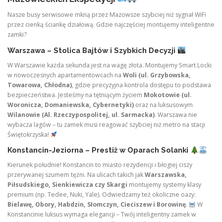
Nasze busy serwisowe mkną przez Mazowsze szybciej niż sygnał WiFi
przez cienką ściankę działową. Gdzie najczęściej montujemy inteligentne
zamki?
Warszawa – Stolica Bajtów i Szybkich Decyzji
W Warszawie każda sekunda jest na wagę złota. Montujemy Smart Locki
w nowoczesnych apartamentowcach na
Woli (ul. Grzybowska,
Towarowa, Chłodna)
, gdzie precyzyjna kontrola dostępu to podstawa
bezpieczeństwa. Jesteśmy na tętniącym życiem
Mokotowie (ul.
Woronicza, Domaniewska, Cybernetyki)
oraz na luksusowym
Wilanowie (Al. Rzeczypospolitej, ul. Sarmacka)
. Warszawa nie
wybacza lagów – tu zamek musi reagować szybciej niż metro na stacji
Świętokrzyska!
Konstancin-Jeziorna – Prestiż w Oparach Solanki
Kierunek południe! Konstancin to miasto rezydencji i błogiej ciszy
przerywanej szumem tężni. Na ulicach takich jak
Warszawska,
Piłsudskiego, Sienkiewicza czy Skargi
montujemy systemy klasy
premium (np. Tedee, Nuki, Yale). Odwiedzamy też okoliczne oazy:
Bielawę, Obory, Habdzin, Słomczyn, Cieciszew i Borowinę
.
W
Konstancinie luksus wymaga elegancji – Twój inteligentny zamek w