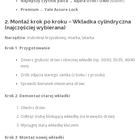
Najlepszy czytnik palca
→
Aqara U100 / U400
(Matter)
Premium
→
Yale Assure Lock
2. Montaż krok po kroku – Wkładka cylindryczna
(najczęściej wybierana)
Narzędzia
: śrubokręt krzyżakowy, miarka, latarka.
Krok 1: Przygotowanie
Zmierz grubość drzwi i obecnej wkładki (np. 30/30, 35/35, 40/40
mm).
Zrób zdjęcia starego zamka (z boku i z przodu).
Sprawdź kierunek otwierania drzwi.
Krok 2: Demontaż starej wkładki
Otwórz drzwi.
Odkręć śrubę blokującą wkładkę (na krawędzi drzwi).
Wyciągnij starą wkładkę kluczem.
Krok 3: Montaż nowej wkładki