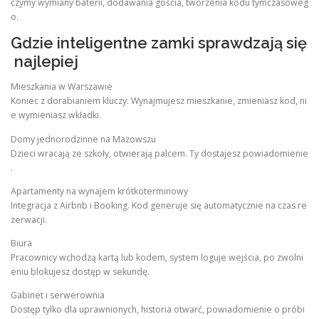
czymy wymiany baterii, dodawania gościa, tworzenia kodu tymczasoweg
o.
Gdzie inteligentne zamki sprawdzają się
najlepiej
Mieszkania w Warszawie
Koniec z dorabianiem kluczy. Wynajmujesz mieszkanie, zmieniasz kod, ni
e wymieniasz wkładki.
Domy jednorodzinne na Mazowszu
Dzieci wracają ze szkoły, otwierają palcem. Ty dostajesz powiadomienie
.
Apartamenty na wynajem krótkoterminowy
Integracja z Airbnb i Booking. Kod generuje się automatycznie na czas re
zerwacji.
Biura
Pracownicy wchodzą kartą lub kodem, system loguje wejścia, po zwolni
eniu blokujesz dostęp w sekundę.
Gabinet i serwerownia
Dostęp tylko dla uprawnionych, historia otwarć, powiadomienie o próbi