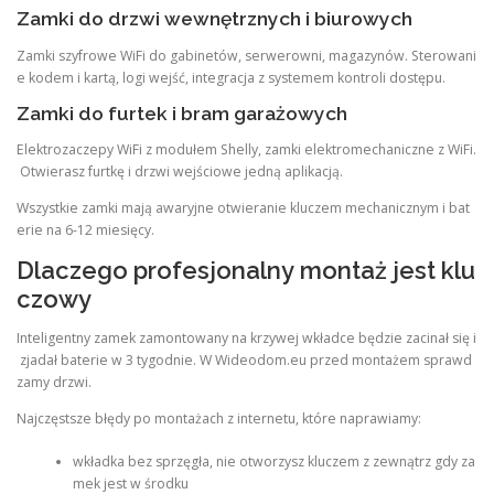
Zamki do drzwi wewnętrznych i biurowych
Zamki szyfrowe WiFi do gabinetów, serwerowni, magazynów. Sterowani
e kodem i kartą, logi wejść, integracja z systemem kontroli dostępu.
Zamki do furtek i bram garażowych
Elektrozaczepy WiFi z modułem Shelly, zamki elektromechaniczne z WiFi.
Otwierasz furtkę i drzwi wejściowe jedną aplikacją.
Wszystkie zamki mają awaryjne otwieranie kluczem mechanicznym i bat
erie na 6-12 miesięcy.
Dlaczego profesjonalny montaż jest klu
czowy
Inteligentny zamek zamontowany na krzywej wkładce będzie zacinał się i
zjadał baterie w 3 tygodnie. W Wideodom.eu przed montażem sprawd
zamy drzwi.
Najczęstsze błędy po montażach z internetu, które naprawiamy:
wkładka bez sprzęgła, nie otworzysz kluczem z zewnątrz gdy za
mek jest w środku