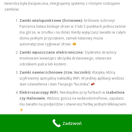
twierdza była bezpieczna, integrujemy systemy z różnymi rodzajami
zamków:
Zamki wielopunktowe (listwowe):
Królowie ochrony!
Pancerna listwa blokuje drzwi w 3 lub 5 punktach jednocześnie
(na górze, w środku i na dole). Kiedy wyłączasz światło w całym
domu jednym przyciskiem, zamek listwowy może
automatycznie ryglować drzwi.
Zamki wpuszczane elektroniczne:
Dyskretni strażnicy
montowani wewnątrz skrzydła drzwiowego, otwierani
odciskiem palca lub kodem.
Zamki nawierzchniowe (tzw. łuczniki):
Klasyka, którą
ucyfrowimy specjalną nakładką WiFi. W jednej aplikacji widzisz
stan oświetlenia i stan Twojego “łucznika”.
Elektrozaczepy WiFi:
Niezbędne przy furtkach w
Izabelinie
czy Halinowie
. Widzisz gościa na wideodomofonie, zapalasz
mu światło na podjeździe i otwierasz furtkę jednym kliknięciem.
Zadzwoń