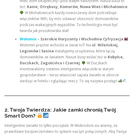
mieć dom bezpieczny i pod stałym nadzorem. Nasza baza to
też:
Kanie, Otrębusy, Komorów, Nowa Wieś i Michałowice
.
W Michałowicach każdy nowoczesny dom potrzebuje
włączników WiFi, by móc udawać obecność domowników
podczas wakacyjnych wyjazdów. Tu technologia musi być
twarda jak pruszkowska stal!
Wołomin
– Szerokie Horyzonty i Wschodnia Cyfryzacja
Wołomin prężnie wchodzi w świat IoT! Na
ul. Wileńskiej,
Legionów i Sasina
instalujemy urządzenia, które łączą
domowników ze światem. Nasze busy widać też w
Kobyłce,
Duczkach, Zagościńcu i Czarnej
.
W Duczkach
montowaliśmy ostatnio inteligentne włączniki w starym
gospodarstwie – teraz właściciel zapala światło w oborze
siedząc w fotelu i oglądając mecz. To się nazywa postęp!
2. Twoja Twierdza: Jakie zamki chronią Twój
Smart Dom?
Inteligentne światło to tylko początek. W Wideodom.eu wiemy, że
prawdziwe bezpieczeństwo to system naczyń połączonych. Aby Twoja