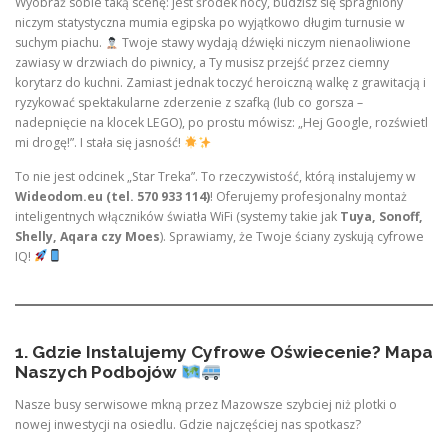
Wyobraź sobie taką scenę: jest środek nocy, budzisz się spragniony
niczym statystyczna mumia egipska po wyjątkowo długim turnusie w
suchym piachu.
Twoje stawy wydają dźwięki niczym nienaoliwione
zawiasy w drzwiach do piwnicy, a Ty musisz przejść przez ciemny
korytarz do kuchni. Zamiast jednak toczyć heroiczną walkę z grawitacją i
ryzykować spektakularne zderzenie z szafką (lub co gorsza –
nadepnięcie na klocek LEGO), po prostu mówisz: „Hej Google, rozświetl
mi drogę!”. I stała się jasność!
To nie jest odcinek „Star Treka”. To rzeczywistość, którą instalujemy w
Wideodom.eu (tel. 570 933 114)
! Oferujemy profesjonalny montaż
inteligentnych włączników światła WiFi (systemy takie jak
Tuya, Sonoff,
Shelly, Aqara czy Moes
). Sprawiamy, że Twoje ściany zyskują cyfrowe
IQ!
1. Gdzie Instalujemy Cyfrowe Oświecenie? Mapa
Naszych Podbojów
Nasze busy serwisowe mkną przez Mazowsze szybciej niż plotki o
nowej inwestycji na osiedlu. Gdzie najczęściej nas spotkasz?