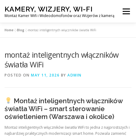
Skip
KAMERY, WIZJERY, WI-FI
to
Menu
content
Montaż Kamer Wifi i Wideodomofonów oraz Wizjerów z kamerą
Home
»
Blog
»
montaż inteligentnych włączników światła WiFi
GŁÓWNA
MONTAŻ KAMER WIFI W WARSZAWA
montaż inteligentnych włączników
MONTAŻ WIDEDOMOFONÓW
światła WiFi
POSTED ON
MAY 11, 2026
BY
ADMIN
MONTAŻU WIZJERÓW Z KAMERĄ
BLOG
EN
Montaż inteligentnych włączników
KONTAKT
światła WiFi – smart sterowanie
oświetleniem (Warszawa i okolice)
Montaż inteligentnych włączników światła WiFi to jedna z najprostszych i
najbardziej praktycznych modernizacji smart home. Pozwala zamienić