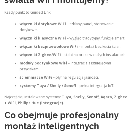
światła WiFi montujemy?
Każdy punkt to Guided Link:
włączniki dotykowe WiFi
– szklany panel, sterowanie
dotykowe.
włączniki klasyczne WiFi
– wygląd tradycyjny, funkcje smart.
włączniki bezprzewodowe WiFi
– montaż bez kucia ścian.
włączniki Zigbee/WiFi
– stabilna praca w dużych instalacjach.
moduły podtynkowe WiFi
– integracja z istniejącymi
przyciskami.
ściemniacze WiFi
– płynna regulacja jasności.
systemy Tuya / Shelly / Sonoff
– pełna integracja IoT.
Najczęściej instalowane systemy:
Tuya, Shelly, Sonoff, Aqara, Zigbee
+ WiFi, Philips Hue (integracje)
.
Co obejmuje profesjonalny
montaż inteligentnych