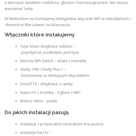
a sterować światłem z telefonu, głosem i harmonogramem. Nie musisz
wymieniać lamp.
W Wideodom.eu montujemy inteligentne włączniki WiFi w mieszkaniach i
domach w Warszawie i na Mazowszu.
Włączniki które instalujemy
Tuya Smart dotykowe szklane –
pojedyncze, podwójne, potrójne
Meross WiFi Switch – działa z HomeKit
Shelly 1PM i Shelly Plus 1 –
montowane za istniejącym włącznikiem
Sonoff TX – dotykowe z ramką
Aqara H1 z bramką – Zigbee z WiFi
Blebox inBox – polski
Do jakich instalacji pasują
instalacje z przewodem neutralnym N w puszce
instalacje bez N –