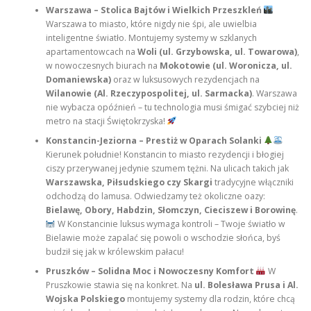
Warszawa – Stolica Bajtów i Wielkich Przeszkleń
Warszawa to miasto, które nigdy nie śpi, ale uwielbia
inteligentne światło. Montujemy systemy w szklanych
apartamentowcach na
Woli (ul. Grzybowska, ul. Towarowa)
,
w nowoczesnych biurach na
Mokotowie (ul. Woronicza, ul.
Domaniewska)
oraz w luksusowych rezydencjach na
Wilanowie (Al. Rzeczypospolitej, ul. Sarmacka)
. Warszawa
nie wybacza opóźnień – tu technologia musi śmigać szybciej niż
metro na stacji Świętokrzyska!
Konstancin-Jeziorna – Prestiż w Oparach Solanki
Kierunek południe! Konstancin to miasto rezydencji i błogiej
ciszy przerywanej jedynie szumem tężni. Na ulicach takich jak
Warszawska, Piłsudskiego czy Skargi
tradycyjne włączniki
odchodzą do lamusa. Odwiedzamy też okoliczne oazy:
Bielawę, Obory, Habdzin, Słomczyn, Cieciszew i Borowinę
.
W Konstancinie luksus wymaga kontroli – Twoje światło w
Bielawie może zapalać się powoli o wschodzie słońca, byś
budził się jak w królewskim pałacu!
Pruszków – Solidna Moc i Nowoczesny Komfort
W
Pruszkowie stawia się na konkret. Na
ul. Bolesława Prusa i Al.
Wojska Polskiego
montujemy systemy dla rodzin, które chcą