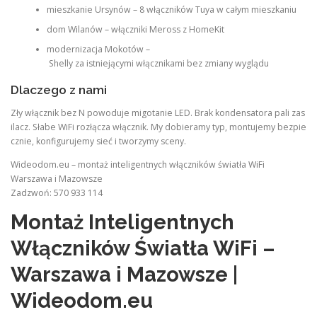
mieszkanie Ursynów – 8 włączników Tuya w całym mieszkaniu
dom Wilanów – włączniki Meross z HomeKit
modernizacja Mokotów –
Shelly za istniejącymi włącznikami bez zmiany wyglądu
Dlaczego z nami
Zły włącznik bez N powoduje migotanie LED. Brak kondensatora pali zas
ilacz. Słabe WiFi rozłącza włącznik. My dobieramy typ, montujemy bezpie
cznie, konfigurujemy sieć i tworzymy sceny.
Wideodom.eu – montaż inteligentnych włączników światła WiFi
Warszawa i Mazowsze
Zadzwoń: 570 933 114
Montaż Inteligentnych
Włączników Światła WiFi –
Warszawa i Mazowsze |
Wideodom.eu