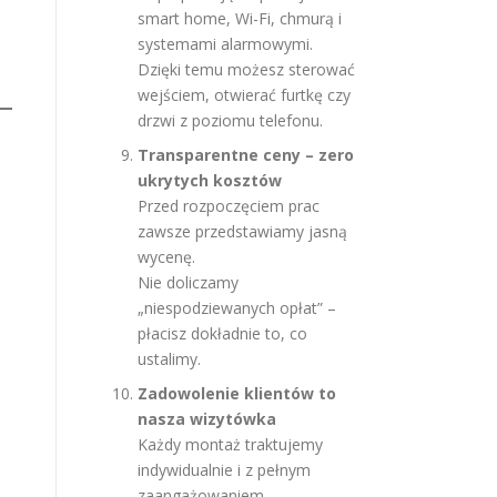
smart home, Wi-Fi, chmurą i
systemami alarmowymi.
Dzięki temu możesz sterować
wejściem, otwierać furtkę czy
drzwi z poziomu telefonu.
Transparentne ceny – zero
ukrytych kosztów
Przed rozpoczęciem prac
zawsze przedstawiamy jasną
wycenę.
Nie doliczamy
„niespodziewanych opłat” –
płacisz dokładnie to, co
ustalimy.
Zadowolenie klientów to
nasza wizytówka
Każdy montaż traktujemy
indywidualnie i z pełnym
zaangażowaniem.