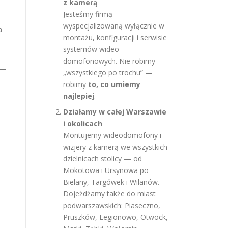
z kamerą
Jesteśmy firmą
wyspecjalizowaną wyłącznie w
a
montażu, konfiguracji i serwisie
systemów wideo-
domofonowych. Nie robimy
„wszystkiego po trochu” —
robimy
to, co umiemy
najlepiej
.
Działamy w całej Warszawie
i okolicach
Montujemy wideodomofony i
wizjery z kamerą we wszystkich
dzielnicach stolicy — od
Mokotowa i Ursynowa po
Bielany, Targówek i Wilanów.
Dojeżdżamy także do miast
podwarszawskich: Piaseczno,
Pruszków, Legionowo, Otwock,