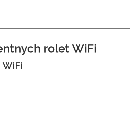
gentnych rolet WiFi
e WiFi
i