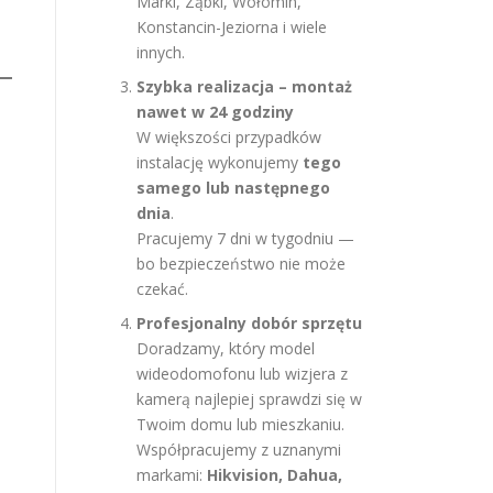
Marki, Ząbki, Wołomin,
Konstancin-Jeziorna i wiele
innych.
Szybka realizacja – montaż
nawet w 24 godziny
W większości przypadków
instalację wykonujemy
tego
samego lub następnego
dnia
.
Pracujemy 7 dni w tygodniu —
bo bezpieczeństwo nie może
czekać.
Profesjonalny dobór sprzętu
Doradzamy, który model
wideodomofonu lub wizjera z
kamerą najlepiej sprawdzi się w
Twoim domu lub mieszkaniu.
Współpracujemy z uznanymi
markami:
Hikvision, Dahua,