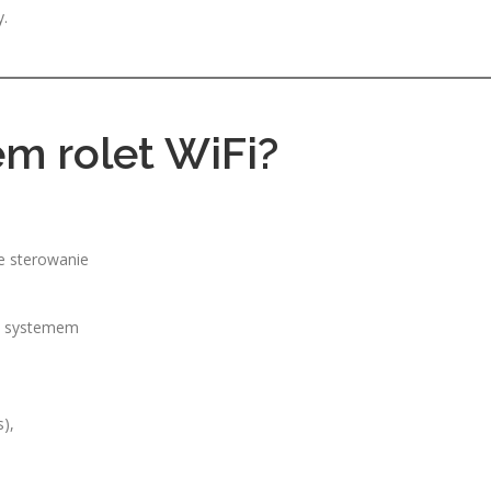
y.
em rolet WiFi?
e sterowanie
m systemem
),