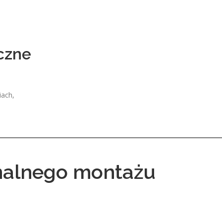
czne
iach,
onalnego montażu