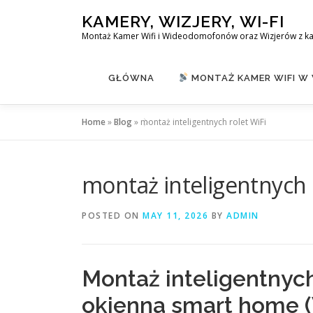
Skip
KAMERY, WIZJERY, WI-FI
to
Montaż Kamer Wifi i Wideodomofonów oraz Wizjerów z k
content
GŁÓWNA
MONTAŻ KAMER WIFI W
Home
»
Blog
»
montaż inteligentnych rolet WiFi
montaż inteligentnych 
POSTED ON
MAY 11, 2026
BY
ADMIN
Montaż inteligentnyc
okienna smart home (