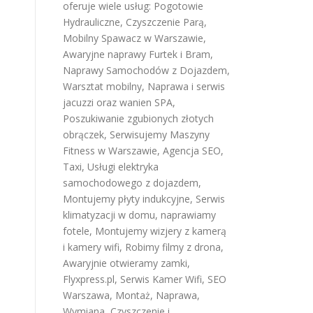
oferuje wiele usług:
Pogotowie
Hydrauliczne
,
Czyszczenie Parą
,
Mobilny Spawacz w Warszawie
,
Awaryjne naprawy Furtek i Bram
,
Naprawy Samochodów z Dojazdem
,
Warsztat mobilny
,
Naprawa i serwis
jacuzzi oraz wanien SPA
,
Poszukiwanie zgubionych złotych
obrączek
,
Serwisujemy Maszyny
Fitness w Warszawie
,
Agencja SEO
,
Taxi
,
Usługi elektryka
samochodowego z dojazdem
,
Montujemy płyty indukcyjne
,
Serwis
klimatyzacji w domu
,
naprawiamy
fotele
,
Montujemy wizjery z kamerą
i kamery wifi
,
Robimy filmy z drona
,
Awaryjnie otwieramy zamki
,
Flyxpress.pl
,
Serwis Kamer Wifi
,
SEO
Warszawa
,
Montaż, Naprawa,
Wymiana, Czyszczenie i