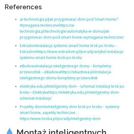
References
ai-technologia.plJak przygotować dom pod Smart Home?
Wymagania technicznehttps://ai-
technologia.pl/technologie/automatyka-w-domu/jak-
przygotowac-dom-pod-smart-home-wymagania-techniczne/
ExtradomInstalacja systemu smart home krok po kroku –
Extradomhttps://www.extradom.pl/porady/artykul-instalacja-
systemu-smart-home-krok-po-kroku
eBudowaInstalacja inteligentnego domu – kompletny
przewodnik – eBudowahttps://ebudowa.pl/instalacja-
inteligentnego-domu-kompletny-przewodnik
elektryka.edu.plInteligentny dom – schemat instalacji krok po
kroku • Elektrykahttps://elektryka.edu.pl/inteligentny-dom-
schemat-instalacji/
Projekty domówInteligentny dom krok po kroku – systemy
smart home, aspekty techniczne …
https://www.tooba.pl/porady/inteligentny-dom
Montaż inteligentnych