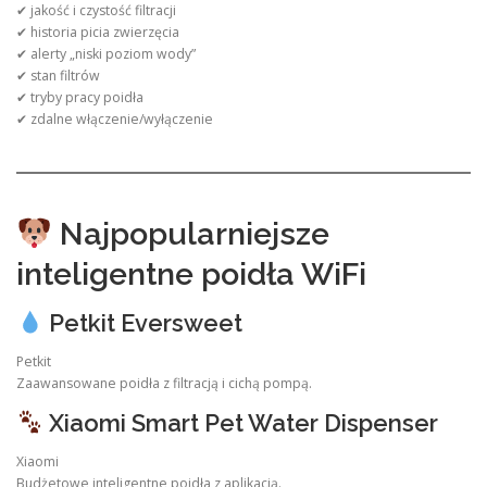
✔ jakość i czystość filtracji
✔ historia picia zwierzęcia
✔ alerty „niski poziom wody”
✔ stan filtrów
✔ tryby pracy poidła
✔ zdalne włączenie/wyłączenie
Najpopularniejsze
inteligentne poidła WiFi
Petkit Eversweet
Petkit
Zaawansowane poidła z filtracją i cichą pompą.
Xiaomi Smart Pet Water Dispenser
Xiaomi
Budżetowe inteligentne poidła z aplikacją.