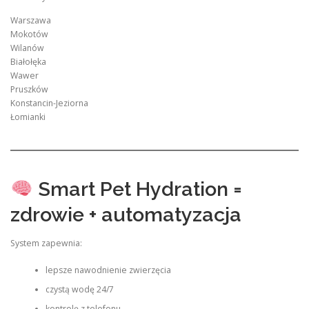
Warszawa
Mokotów
Wilanów
Białołęka
Wawer
Pruszków
Konstancin-Jeziorna
Łomianki
Smart Pet Hydration =
zdrowie + automatyzacja
System zapewnia:
lepsze nawodnienie zwierzęcia
czystą wodę 24/7
kontrolę z telefonu