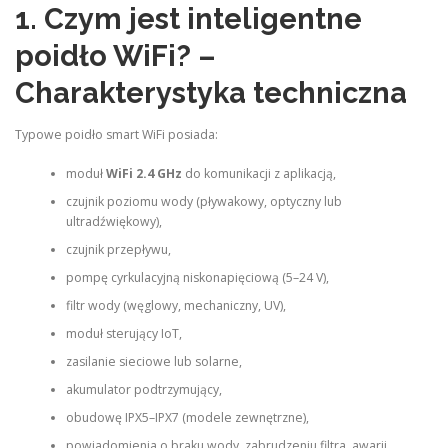
1. Czym jest inteligentne
poidło WiFi? –
Charakterystyka techniczna
Typowe poidło smart WiFi posiada:
moduł
WiFi 2.4 GHz
do komunikacji z aplikacją,
czujnik poziomu wody (pływakowy, optyczny lub
ultradźwiękowy),
czujnik przepływu,
pompę cyrkulacyjną niskonapięciową (5–24 V),
filtr wody (węglowy, mechaniczny, UV),
moduł sterujący IoT,
zasilanie sieciowe lub solarne,
akumulator podtrzymujący,
obudowę IPX5–IPX7 (modele zewnętrzne),
powiadomienia o braku wody, zabrudzeniu filtra, awarii