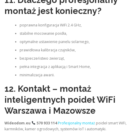
11. Dlaczego profesjonalny
montaż jest konieczny?
poprawna konfiguracja WiFi 2.4 GHz,
stabilne mocowanie poidła,
optymalne ustawienie panelu solarnego,
prawidłowa kalibracja czujników,
bezpieczeństwo zwierząt,
pełna integracja z aplikacją i Smart Home,
minimalizacja awarii.
12. Kontakt – montaż
inteligentnych poideł WiFi
Warszawa i Mazowsze
Wideodom.eu
570 933 114
Profesjonalny montaż
poideł smart WiFi,
karmników, kamer ogrodowych, systemów IoT i automatyki.