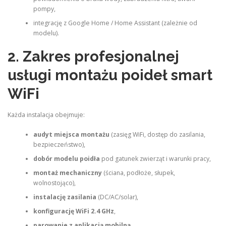
pompy,
integrację z Google Home / Home Assistant (zależnie od
modelu).
2. Zakres profesjonalnej
usługi montażu poideł smart
WiFi
Każda instalacja obejmuje:
audyt miejsca montażu
(zasięg WiFi, dostęp do zasilania,
bezpieczeństwo),
dobór modelu poidła
pod gatunek zwierząt i warunki pracy,
montaż mechaniczny
(ściana, podłoże, słupek,
wolnostojąco),
instalację zasilania
(DC/AC/solar),
konfigurację WiFi 2.4 GHz
,
parowanie z aplikacją mobilną
,