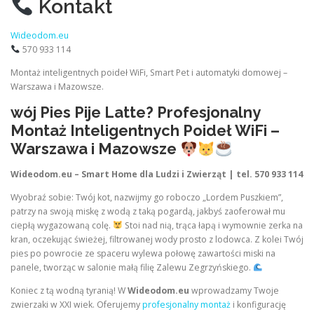
Kontakt
Wideodom.eu
570 933 114
Montaż inteligentnych poideł WiFi, Smart Pet i automatyki domowej –
Warszawa i Mazowsze.
wój Pies Pije Latte? Profesjonalny
Montaż Inteligentnych Poideł WiFi –
Warszawa i Mazowsze
Wideodom.eu – Smart Home dla Ludzi i Zwierząt | tel. 570 933 114
Wyobraź sobie: Twój kot, nazwijmy go roboczo „Lordem Puszkiem”,
patrzy na swoją miskę z wodą z taką pogardą, jakbyś zaoferował mu
ciepłą wygazowaną colę.
Stoi nad nią, trąca łapą i wymownie zerka na
kran, oczekując świeżej, filtrowanej wody prosto z lodowca. Z kolei Twój
pies po powrocie ze spaceru wylewa połowę zawartości miski na
panele, tworząc w salonie małą filię Zalewu Zegrzyńskiego.
Koniec z tą wodną tyranią! W
Wideodom.eu
wprowadzamy Twoje
zwierzaki w XXI wiek. Oferujemy
profesjonalny montaż
i konfigurację