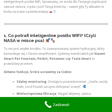
inteligentnych poideł WiFi. Sprawiamy, że woda dla Twojego pupila jest
zawsze świeża, czysta i pod Twoją kontrolą – nawet gdy Ty utknąłeś w
korku na trasie Łazienkowskiej!
1. Co potrafi inteligentne poidło WiFi? (Czyli
NASA w misce psa)
To nie jest zwykłe korytko. To zaawansowany system hydracyjny, który
komunikuje się z Twoim smartfonem. Systemy marek takich jak
Xiaomi
Smart Pet Fountain, Petkit, Petoneer czy Tesła Smart
to
prawdziwy przełom.
Główne funkcje, które ustawimy za Ciebie:
Zdalny monitoring:
Dostajesz powiadomienie: „Szefie, wody
mało, Lord Puszek zaczyna oblizywać ściany!”.
Wielostopniowa filtracja:
Węgiel aktywny, żywica
jonowymienna i filtry mechaniczne usuwają z warszawskiej
wody wszystko, co mogłoby zaszkodzić nerkom Twojego
Zadzwoń
zwierzaka.