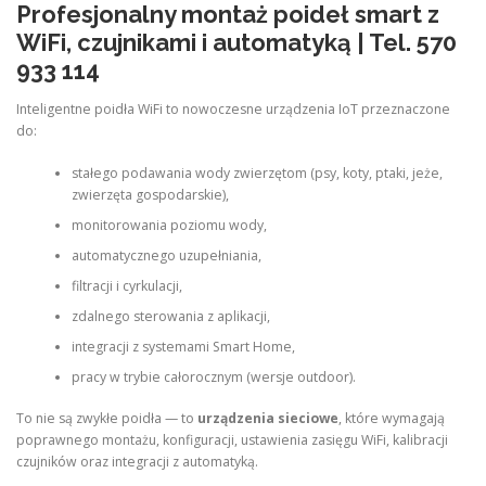
Profesjonalny montaż poideł smart z
WiFi, czujnikami i automatyką | Tel. 570
933 114
Inteligentne poidła WiFi to nowoczesne urządzenia IoT przeznaczone
do:
stałego podawania wody zwierzętom (psy, koty, ptaki, jeże,
zwierzęta gospodarskie),
monitorowania poziomu wody,
automatycznego uzupełniania,
filtracji i cyrkulacji,
zdalnego sterowania z aplikacji,
integracji z systemami Smart Home,
pracy w trybie całorocznym (wersje outdoor).
To nie są zwykłe poidła — to
urządzenia sieciowe
, które wymagają
poprawnego montażu, konfiguracji, ustawienia zasięgu WiFi, kalibracji
czujników oraz integracji z automatyką.