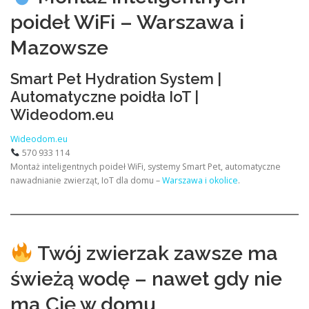
poideł WiFi – Warszawa i
Mazowsze
Smart Pet Hydration System |
Automatyczne poidła IoT |
Wideodom.eu
Wideodom.eu
570 933 114
Montaż inteligentnych poideł WiFi, systemy Smart Pet, automatyczne
nawadnianie zwierząt, IoT dla domu –
Warszawa i okolice
.
Twój zwierzak zawsze ma
świeżą wodę – nawet gdy nie
ma Cię w domu