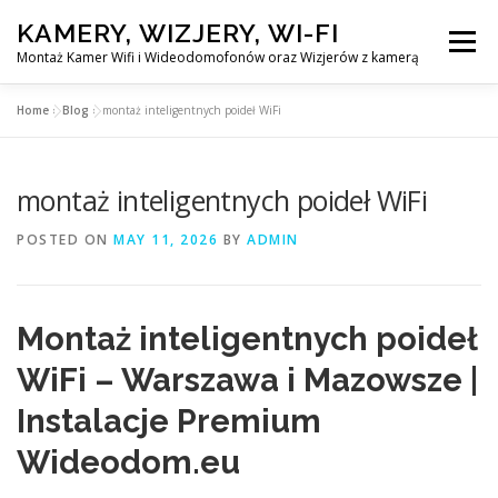
Skip
KAMERY, WIZJERY, WI-FI
to
Menu
content
Montaż Kamer Wifi i Wideodomofonów oraz Wizjerów z kamerą
Home
»
Blog
»
montaż inteligentnych poideł WiFi
GŁÓWNA
MONTAŻ KAMER WIFI W WARSZAWA
montaż inteligentnych poideł WiFi
MONTAŻ WIDEDOMOFONÓW
POSTED ON
MAY 11, 2026
BY
ADMIN
MONTAŻU WIZJERÓW Z KAMERĄ
BLOG
Montaż inteligentnych poideł
EN
WiFi – Warszawa i Mazowsze |
KONTAKT
Instalacje Premium
Wideodom.eu