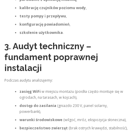
kalibrację czujników poziomu wody
,
testy pompy i przepływu
,
konfigurację powiadomień
,
szkolenie użytkownika
.
3. Audyt techniczny –
fundament poprawnej
instalacji
Podczas audytu analizujemy:
zasięg WiFi
w miejscu montażu (poidła często montuje się w
ogrodach, na tarasach, w kojcach),
dostęp do zasilania
(gniazdo 230 V, panel solarny,
powerbank),
warunki środowiskowe
(wilgoć, mróz, ekspozycja słoneczna),
bezpieczeństwo zwierząt
(brak ostrych krawędzi, stabilność),