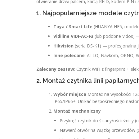
otwieranie drzwi palcem, kartą RFID, kodem PIN i a
1. Najpopularniejsze modele czytni
Tuya / Smart Life
(HUANYA HF5, modele g
Vidiline VIDI-AC-F3
(lub podobne Vidos) 
Hikvision
(seria DS-K1) — profesjonalna j
Inne polecane
: ATLO, Navkom, ORNO, WeLo
Zalecany zestaw
: Czytnik WiFi z fingerprint + 
2. Montaż czytnika linii papilarnyc
Wybór miejsca
Montaż na wysokości 120
IP65/IP66+. Unikać bezpośredniego nasłone
Montaż mechaniczny
Przykręć czytnik do ściany/ościeżnicy 
Nawierć otwór na wiązkę przewodów (p