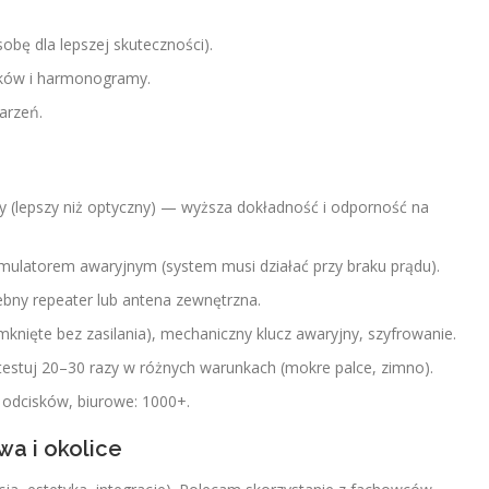
obę dla lepszej skuteczności).
ików i harmonogramy.
arzeń.
(lepszy niż optyczny) — wyższa dokładność i odporność na
ulatorem awaryjnym (system musi działać przy braku prądu).
bny repeater lub antena zewnętrzna.
mknięte bez zasilania), mechaniczny klucz awaryjny, szyfrowanie.
estuj 20–30 razy w różnych warunkach (mokre palce, zimno).
dcisków, biurowe: 1000+.
wa i okolice