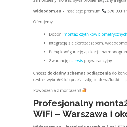
Samodzielny montaż bywa problematyczny (regulacj
Wideodom.eu
– instalacje premium
570 933 1
Oferujemy:
Dobór i
montaż czytników biometrycznych
Integrację z elektrozaczepem, wideodom
Pełną konfigurację aplikacji i harmonogr
Gwarancję i
serwis
pogwarancyjny
Chcesz
dokładny schemat podłączenia
do konkr
czytnik wybrałeś lub prześlij zdjęcie drzwi/furtki —
Powodzenia z montażem!
Profesjonalny montaż 
WiFi – Warszawa i ok
Wideodom.eu – instalacje premium | tel. 570 