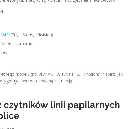
a, estetyka, integracje). Polecam skorzystanie z fachowców.
14
 WiFi
(Tuya, Vidos, Hikvision)
ofonem i kamerami
amów
etnego modelu (np. VIDI-AC-F3, Tuya HF5, Hikvision)? Napisz, jaki
 przygotuję spersonalizowaną instrukcję.
czytników linii papilarnych
olice
933 114