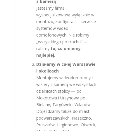
z kamerą
Jesteśmy firmą
wyspecjalizowaną wyłącznie w
montażu, konfiguracji i serwisie
systemów wideo-
domofonowych. Nie robimy
„wszystkiego po trochu” —
robimy
to, co umiemy
najlepiej
.
Działamy w całej Warszawie
i okolicach
Montujemy wideodomofony i
wizjery z kamerą we wszystkich
dzielnicach stolicy — od
Mokotowa i Ursynowa po
Bielany, Targówek i Wilanów.
Dojeżdżamy także do miast
podwarszawskich: Piaseczno,
Pruszków, Legionowo, Otwock,