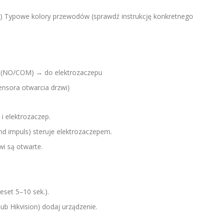
) Typowe kolory przewodów (sprawdź instrukcję konkretnego
ka (NO/COM) → do elektrozaczepu
ensora otwarcia drzwi)
 i elektrozaczep.
nd impuls) steruje elektrozaczepem.
wi są otwarte.
eset 5–10 sek.).
lub Hikvision) dodaj urządzenie.