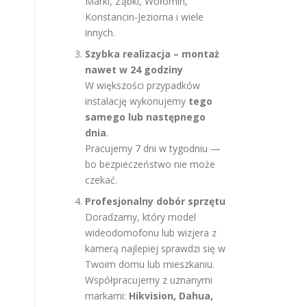
Marki, Ząbki, Wołomin,
Konstancin-Jeziorna i wiele
innych.
Szybka realizacja – montaż
nawet w 24 godziny
W większości przypadków
instalację wykonujemy
tego
samego lub następnego
dnia
.
Pracujemy 7 dni w tygodniu —
bo bezpieczeństwo nie może
czekać.
Profesjonalny dobór sprzętu
Doradzamy, który model
wideodomofonu lub wizjera z
kamerą najlepiej sprawdzi się w
Twoim domu lub mieszkaniu.
Współpracujemy z uznanymi
markami:
Hikvision, Dahua,