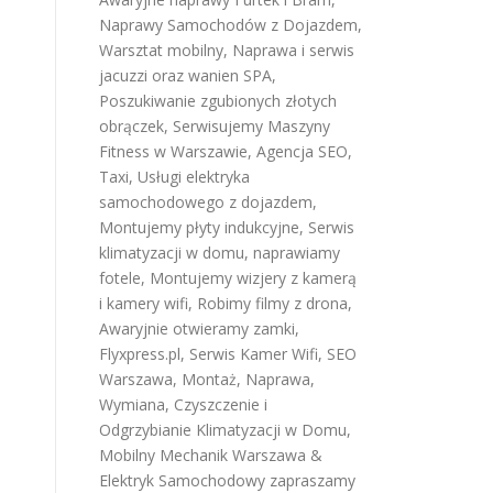
Naprawy Samochodów z Dojazdem
,
Warsztat mobilny
,
Naprawa i serwis
jacuzzi oraz wanien SPA
,
Poszukiwanie zgubionych złotych
obrączek
,
Serwisujemy Maszyny
Fitness w Warszawie
,
Agencja SEO
,
Taxi
,
Usługi elektryka
samochodowego z dojazdem
,
Montujemy płyty indukcyjne
,
Serwis
klimatyzacji w domu
,
naprawiamy
fotele
,
Montujemy wizjery z kamerą
i kamery wifi
,
Robimy filmy z drona
,
Awaryjnie otwieramy zamki
,
Flyxpress.pl
,
Serwis Kamer Wifi
,
SEO
Warszawa
,
Montaż, Naprawa,
Wymiana, Czyszczenie i
Odgrzybianie Klimatyzacji w Domu
,
Mobilny Mechanik Warszawa &
Elektryk Samochodowy
zapraszamy