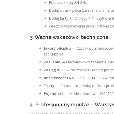
Połącz z siecią 2.4 GHz.
Dodaj odciski palca (zalecane 2–3 na os
Dodaj karty RFID, kody PIN, użytkown
Włącz powiadomienia push i historię zd
3. Ważne wskazówki techniczne
Jakość odcisku
— Czytnik pojemnościowy 
zabrudzenia.
Zasilanie
— Obowiązkowo zasilacz z akum
Zasięg WiFi
— Na zewnątrz często potrze
Bezpieczeństwo
— Fail-secure (drzwi za
Testy
— Po montażu dodaj odciski i przet
Pojemność
— Modele domowe: 100–500 o
4. Profesjonalny montaż – Warsza