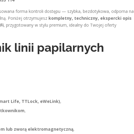
awansowana forma kontroli dostępu — szybka, bezdotykowa, odporna na
ilną. Poniżej otrzymujesz
kompletny, techniczny, ekspercki opis
Fi
, przygotowany w stylu premium, idealny do Twojej oferty
ik linii papilarnych
Smart Life, TTLock, eWeLink)
,
żytkownikom
,
iem lub zworą elektromagnetyczną
,