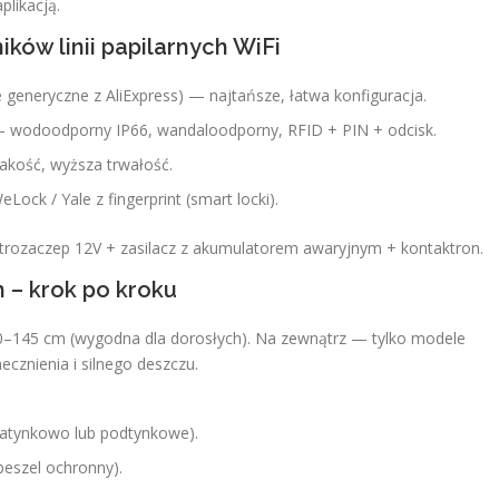
plikacją.
ków linii papilarnych WiFi
eneryczne z AliExpress) — najtańsze, łatwa konfiguracja.
— wodoodporny IP66, wandaloodporny, RFID + PIN + odcisk.
akość, wyższa trwałość.
ck / Yale z fingerprint (smart locki).
elektrozaczep 12V + zasilacz z akumulatorem awaryjnym + kontaktron.
h – krok po kroku
–145 cm (wygodna dla dorosłych). Na zewnątrz — tylko modele
cznienia i silnego deszczu.
(natynkowo lub podtynkowe).
eszel ochronny).