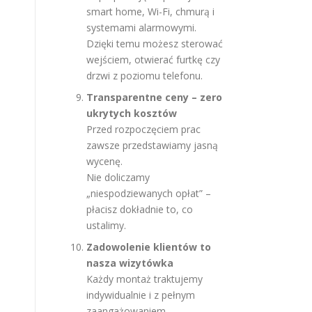
smart home, Wi-Fi, chmurą i
systemami alarmowymi.
Dzięki temu możesz sterować
wejściem, otwierać furtkę czy
drzwi z poziomu telefonu.
Transparentne ceny – zero
ukrytych kosztów
Przed rozpoczęciem prac
zawsze przedstawiamy jasną
wycenę.
Nie doliczamy
„niespodziewanych opłat” –
płacisz dokładnie to, co
ustalimy.
Zadowolenie klientów to
nasza wizytówka
Każdy montaż traktujemy
indywidualnie i z pełnym
zaangażowaniem.