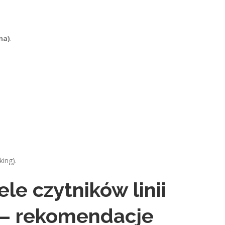
na)
.
ing).
le czytników linii
 – rekomendacje