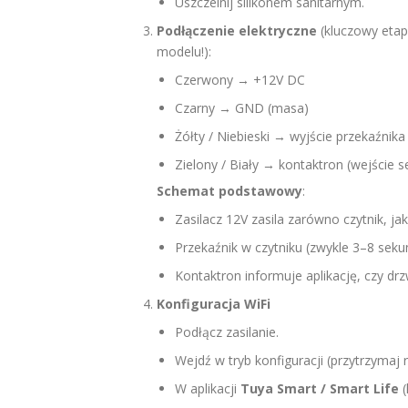
Uszczelnij silikonem sanitarnym.
Podłączenie elektryczne
(kluczowy etap
modelu!):
Czerwony → +12V DC
Czarny → GND (masa)
Żółty / Niebieski → wyjście przekaźni
Zielony / Biały → kontaktron (wejście s
Schemat podstawowy
:
Zasilacz 12V zasila zarówno czytnik, jak
Przekaźnik w czytniku (zwykle 3–8 seku
Kontaktron informuje aplikację, czy drz
Konfiguracja WiFi
Podłącz zasilanie.
Wejdź w tryb konfiguracji (przytrzymaj r
W aplikacji
Tuya Smart / Smart Life
(