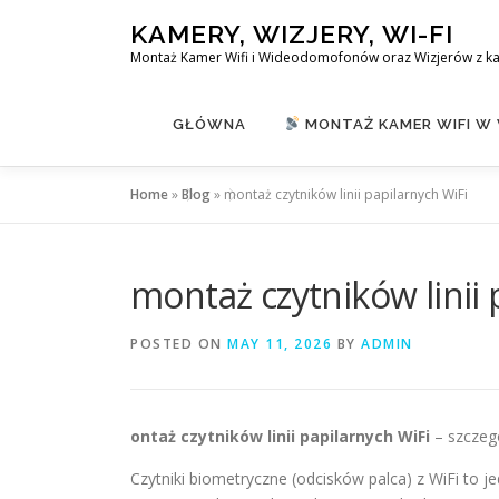
Skip
KAMERY, WIZJERY, WI-FI
to
Montaż Kamer Wifi i Wideodomofonów oraz Wizjerów z k
content
GŁÓWNA
MONTAŻ KAMER WIFI W
Home
»
Blog
»
montaż czytników linii papilarnych WiFi
montaż czytników linii 
POSTED ON
MAY 11, 2026
BY
ADMIN
ontaż czytników linii papilarnych WiFi
– szczeg
Czytniki biometryczne (odcisków palca) z WiFi to 