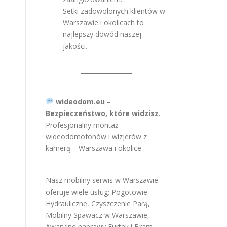
Setki zadowolonych klientów w
Warszawie i okolicach to
najlepszy dowód naszej
jakości.
wideodom.eu –
Bezpieczeństwo, które widzisz.
Profesjonalny montaż
wideodomofonów i wizjerów z
kamerą – Warszawa i okolice.
Nasz mobilny serwis w Warszawie
oferuje wiele usług:
Pogotowie
Hydrauliczne
,
Czyszczenie Parą
,
Mobilny Spawacz w Warszawie
,
Awaryjne naprawy Furtek i Bram
,