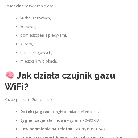
To idealne rozwiązanie do:
kuchni gazowych,
kotłowni,
pomieszczeń z piecykami,
garaży,
lokali usługowych,
mieszkań w blokach.
Jak działa czujnik gazu
WiFi?
Każdy punkt to Guided Link:
Detekcja gazu
– ciągły pomiar stężenia gazu.
Sygnalizacja alarmowa
– syrena 70–90 dB.
Powiadomienia na telefon
– alerty PUSH 24/7.
Integracja smart home
– automatyzacje, sceny, reakcje.