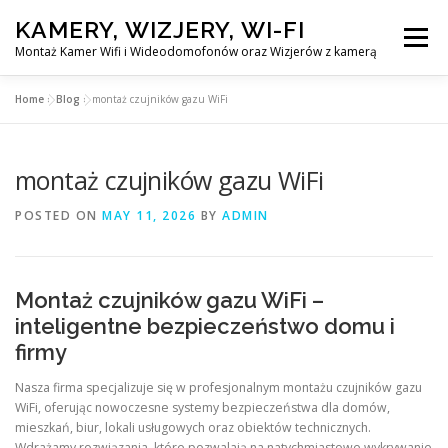
Skip
KAMERY, WIZJERY, WI-FI
to
Menu
content
Montaż Kamer Wifi i Wideodomofonów oraz Wizjerów z kamerą
Home
»
Blog
»
montaż czujników gazu WiFi
GŁÓWNA
MONTAŻ KAMER WIFI W WARSZAWA
montaż czujników gazu WiFi
MONTAŻ WIDEDOMOFONÓW
POSTED ON
MAY 11, 2026
BY
ADMIN
MONTAŻU WIZJERÓW Z KAMERĄ
BLOG
Montaż czujników gazu WiFi –
EN
inteligentne bezpieczeństwo domu i
KONTAKT
firmy
Nasza firma specjalizuje się w profesjonalnym montażu czujników gazu
WiFi, oferując nowoczesne systemy bezpieczeństwa dla domów,
mieszkań, biur, lokali usługowych oraz obiektów technicznych.
Wdrażamy rozwiązania, które pozwalają na natychmiastowe wykrywanie