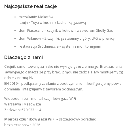
Najczęstsze realizacje
mieszkanie Mokotów –
czujnik Tuya w kuchni z kuchenką gazową
dom Piaseczno – czujnik w kotłowni z zaworem Shelly Gas
dom Wilanów – 2 czujniki, gaz ziemny u góry, LPG w piwnicy
restauracja Śródmieście – system z monitoringiem
Dlaczego z nami
Czujnik zamontowany za nisko nie wykryje gazu ziemnego. Brak zasilania
awaryjnego oznacza że przy braku prądu nie zadziała. My montujemy zg
odnie z normą PN-
EN 50194, podłączamy zasilanie z podtrzymaniem, konfigurujemy powia
domienia i integrujemy z zaworem odcinającym.
Wideodom.eu – montaż czujników gazu WiFi
Warszawa i Mazowsze
Zadzwoń: 570 933 114
Montaż czujników gazu WiFi
– szczegółowy poradnik
bezpieczeństwa 2026