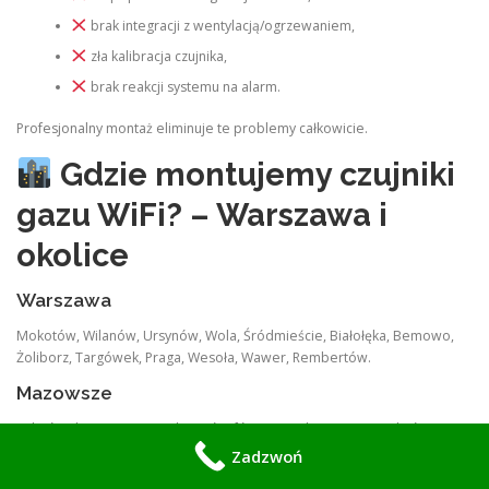
brak integracji z wentylacją/ogrzewaniem,
zła kalibracja czujnika,
brak reakcji systemu na alarm.
Profesjonalny montaż eliminuje te problemy całkowicie.
Gdzie montujemy czujniki
gazu WiFi? – Warszawa i
okolice
Warszawa
Mokotów, Wilanów, Ursynów, Wola, Śródmieście, Białołęka, Bemowo,
Żoliborz, Targówek, Praga, Wesoła, Wawer, Rembertów.
Mazowsze
Sulejówek, Wiązowna, Zakręt, Józefów, Otwock, Karczew, Halinów,
Okuniew, Mińsk Mazowiecki, Piaseczno, Konstancin, Pruszków,
Zadzwoń
Komorów, Wołomin, Marki, Ząbki, Legionowo, Łomianki.