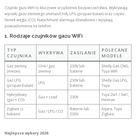
Czujniki gazu WiFi to kluczowe urządzenie bezpieczeństwa. Wykrywają
wycieki gazu ziemnego (metan/CH4), LPG (propan-butan) oraz często
tlenek węgla (CO). Natychmiast alarmują dźwiękowo i wysyłają
powiadomienia na telefon.
1. Rodzaje czujników gazu WiFi
TYP
POLECANE
WYKRYWA
ZASILANIE
CZUJNIKA
MODELE
Gaz ziemny
CH4 / gaz
230V lub
Shelly Gas CNG,
(metan)
ziemny
baterie
Tuya WiFi
Gaz LPG
230V lub
Shelly Gas LPG,
LPG
(propan-butan)
baterie
Tuya
Hybrydowy
Tuya 2w1 / 3w1,
Gaz + czad
230V
(gaz + CO)
Heiman
Zigbee (z
Baterie lub
Aqara, Tuya
Gaz / LPG / CO
hubem)
230V
Zigbee
Najlepsze wybory 2026
: