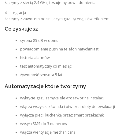
Łączymy z siecią 2.4 GHz, testujemy powiadomienia.
4. Integracja
Łączymy z zaworem odcinającym gaz, syreną, oświetleniem.
Co zyskujesz
syrena 85 dB w domu
powiadomienie push na telefon natychmiast
historia alarmów
test automatyczny co miesiąc
żywotność sensora 5 lat
Automatyzacje które tworzymy
wykrycie gazu zamyka elektrozawór na instalacji
włącza wszystkie światła i otwiera rolety do ewakuacji
wyłącza piec i kuchenkę przez smart przekaźnik
wysyła SMS do 3 numerów
włącza wentylację mechaniczną