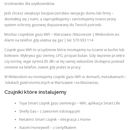
środowisko dla użytkowników.
Jeśli chcesz zwiększyć bezpieczeństwo swojego domu lub firmy –
skontaktuj się z nami, a zaprojektujemy i zamontujemy nowoczesny
system ochrony gazowej dopasowany do Twoich potrzeb.
Montaż czujników gazu WiFi – Warszawa i Mazowsze | Wideodom.eu
Alarm na telefon gdy ulatnia się gaz | tel. 570 933 114
Czujnik gazu WiFi to urządzenie które montujemy na ścianie w kuchni lub
kotłowni. Wykrywa gaz ziemny, LPG, propan butan. Gdy stężenie przekro
czy normę, wyje syrena 85 dB i w tej samej sekundzie dostajesz powiad
omienie na telefon, nawet gdy jesteś w pracy.
W Wideodom.eu montujemy czujniki gazu WiFi w domach, mieszkaniach i
lokalach gastronomicznych w Warszawie i na Mazowszu.
Czujniki które instalujemy
Tuya Smart czujnik gazu ziemnego – WiFi, aplikacja Smart Life
Shelly Gas – z zaworem odcinającym
Netatmo Smart czujnik – integracja z Home
Xiaomi Honeywell – z certyfikatem