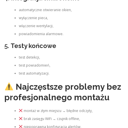
automatyczne otwieranie okien,
wyłączenie pieca,
włączenie wentylacji,
powiadomienia alarmowe.
5.
Testy końcowe
test detekcji,
test powiadomień,
test automatyzacji.
Najczęstsze problemy bez
profesjonalnego montażu
montaż w złym miejscu → błędne odczyty,
brak zasięgu WiFi → czujnik offline,
niepoprawna konfiguracja alertów,