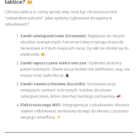
tablice?
Cyfrowa tablica to cenny sprzęt, więc musi być chroniona przed
“ciekawskimi palcami”. Jakie systemy ryglowania stosujemy w
zabudowach?
Zamki wielopunktowe (listwowe):
Najlepsze do dużych
obudów zewnętrznych. Pancerne listwy trzymają drzwiczki
serwisowe w trzech miejscach naraz, by nikt nie dostał się do
elektroniki.
Zamki wpuszczane elektroniczne:
Dyskretni strażnicy
paneli ściennych. Otwierasz je kodem lub telefonem, więc nie
musisz nosić pęku kluczy.
Zamki nawierzchniowe (łuczniki):
Stosowane przy
mniejszych ramkach ochronnych. Solidne, klockowe
zabezpieczenie, które zniechęci każdego żartownisia.
Elektrozaczepy WiFi:
Integrujemy je z obudowami. Możesz
zdalnie odblokować serwisowy dostęp do ekranu z poziomu
swojego smartfona.