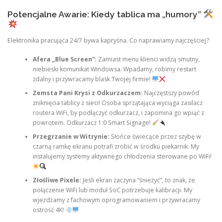
Potencjalne Awarie: Kiedy tablica ma „humory”
Elektronika pracująca 24/7 bywa kapryśna. Co naprawiamy najczęściej?
Afera „Blue Screen”:
Zamiast menu klienci widzą smutny,
niebieski komunikat Windowsa. Wpadamy, robimy restart
zdalny i przywracamy blask Twojej firmie!
Zemsta Pani Krysi z Odkurzaczem:
Najczęstszy powód
zniknięcia tablicy z sieci! Osoba sprzątająca wyciąga zasilacz
routera WiFi, by podłączyć odkurzacz, i zapomina go wpiąć z
powrotem. Odkurzacz 1:0 Smart Signage!
Przegrzanie w Witrynie:
Słońce świecące przez szybę w
czarną ramkę ekranu potrafi zrobić w środku piekarnik. My
instalujemy systemy aktywnego chłodzenia sterowane po WiFi!
Złośliwe Pixele:
Jeśli ekran zaczyna “śnieżyć”, to znak, że
połączenie WiFi lub moduł SoC potrzebuje kalibracji. My
wjeżdżamy z fachowym oprogramowaniem i przywracamy
ostrość 4K!