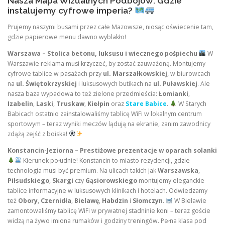
Nasza Mapa Wizualnych Podbojów: Gdzie
instalujemy cyfrowe imperia?
Prujemy naszymi busami przez całe Mazowsze, niosąc oświecenie tam,
gdzie papierowe menu dawno wyblakło!
Warszawa – Stolica betonu, luksusu i wiecznego pośpiechu
W
Warszawie reklama musi krzyczeć, by zostać zauważoną. Montujemy
cyfrowe tablice w pasażach przy
ul. Marszałkowskiej
, w biurowcach
na
ul. Świętokrzyskiej
i luksusowych butikach na
ul. Puławskiej
. Ale
nasza baza wypadowa to też zielone przedmieścia:
Łomianki
,
Izabelin
,
Laski
,
Truskaw
,
Kiełpin
oraz
Stare Babice
.
W Starych
Babicach ostatnio zainstalowaliśmy tablicę WiFi w lokalnym centrum
sportowym – teraz wyniki meczów lądują na ekranie, zanim zawodnicy
zdążą zejść z boiska!
Konstancin-Jeziorna – Prestiżowe prezentacje w oparach solanki
Kierunek południe! Konstancin to miasto rezydencji, gdzie
technologia musi być premium. Na ulicach takich jak
Warszawska
,
Piłsudskiego
,
Skargi
czy
Gąsiorowskiego
montujemy eleganckie
tablice informacyjne w luksusowych klinikach i hotelach. Odwiedzamy
też
Obory
,
Czernidła
,
Bielawę
,
Habdzin
i
Słomczyn
.
W Bielawie
zamontowaliśmy tablicę WiFi w prywatnej stadninie koni – teraz goście
widzą na żywo imiona rumaków i godziny treningów. Pełna klasa pod