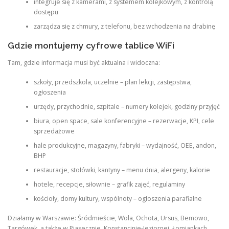
integruje się z kamerami, z systemem kolejkowym, z kontrolą
dostępu
zarządza się z chmury, z telefonu, bez wchodzenia na drabinę
Gdzie montujemy cyfrowe tablice WiFi
Tam, gdzie informacja musi być aktualna i widoczna:
szkoły, przedszkola, uczelnie – plan lekcji, zastępstwa,
ogłoszenia
urzędy, przychodnie, szpitale – numery kolejek, godziny przyjęć
biura, open space, sale konferencyjne – rezerwacje, KPI, cele
sprzedażowe
hale produkcyjne, magazyny, fabryki – wydajność, OEE, andon,
BHP
restauracje, stołówki, kantyny – menu dnia, alergeny, kalorie
hotele, recepcje, siłownie – grafik zajęć, regulaminy
kościoły, domy kultury, wspólnoty – ogłoszenia parafialne
Działamy w Warszawie: Śródmieście, Wola, Ochota, Ursus, Bemowo,
Targówek, a także w Piasecznie, Konstancinie-Jeziornej, Łomiankach,