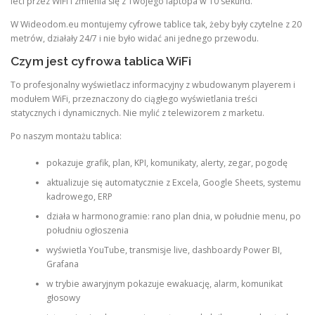
leci przez WiFi i zmienia się z Twojego laptopa w 10 sekund.
W Wideodom.eu montujemy cyfrowe tablice tak, żeby były czytelne z 20
metrów, działały 24/7 i nie było widać ani jednego przewodu.
Czym jest cyfrowa tablica WiFi
To profesjonalny wyświetlacz informacyjny z wbudowanym playerem i
modułem WiFi, przeznaczony do ciągłego wyświetlania treści
statycznych i dynamicznych. Nie mylić z telewizorem z marketu.
Po naszym montażu tablica:
pokazuje grafik, plan, KPI, komunikaty, alerty, zegar, pogodę
aktualizuje się automatycznie z Excela, Google Sheets, systemu
kadrowego, ERP
działa w harmonogramie: rano plan dnia, w południe menu, po
południu ogłoszenia
wyświetla YouTube, transmisje live, dashboardy Power BI,
Grafana
w trybie awaryjnym pokazuje ewakuację, alarm, komunikat
głosowy