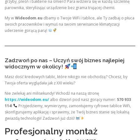
grzyby, pleśń i bakterie na śmierć! Para wdziera się w każdą szczelinę
parownika, sterylizując urządzenie bez grama trującej chemii.
My w
Wideodom.eu
dbamy o Twoje WiFi i tablice, ale Ty zadbaj o płuca
swoich pracowników i wymuś na swoim serwisancie klimatyzacji
uderzenie gorącą parą!
Zadzwoń po nas – Uczyń swój biznes najlepiej
widocznym w okolicy!
Masz dość kredowych tablic, które nikogo nie obchodzą? Chcesz, by
Twoja oferta wyglądała jak z XXI wieku?
Nie zwlekaj ani milisekundy! Wchodź na naszą stronę
https://wideodom.eu/
albo dzwoń pod nasz gorący numer:
570 933
114
!
Przyjedziemy, wymierzymy, zamontujemy cyfrowe tablice WiFi,
skonfigurujemy aplikację i sprawimy, że Twój biznes stanie się lokalną
gwiazdą technologii! Zadzwoń już dziś!
Profesjonalny montaż