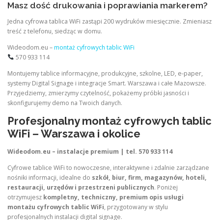
Masz dość drukowania i poprawiania markerem?
Jedna cyfrowa tablica WiFi zastąpi 200 wydruków miesięcznie. Zmieniasz
treść z telefonu, siedząc w domu.
Wideodom.eu –
montaż cyfrowych tablic WiFi
570 933 114
Montujemy tablice informacyjne, produkcyjne, szkolne, LED, e-paper,
systemy Digital Signage i integracje Smart. Warszawa i całe Mazowsze.
Przyjedziemy, zmierzymy czytelność, pokażemy próbki jasności i
skonfigurujemy demo na Twoich danych.
Profesjonalny montaż cyfrowych tablic
WiFi – Warszawa i okolice
Wideodom.eu – instalacje premium | tel. 570 933 114
Cyfrowe tablice WiFi to nowoczesne, interaktywne i zdalnie zarządzane
nośniki informacji, idealne do
szkół, biur, firm, magazynów, hoteli,
restauracji, urzędów i przestrzeni publicznych
. Poniżej
otrzymujesz
kompletny, techniczny, premium opis usługi
montażu cyfrowych tablic WiFi
, przygotowany w stylu
profesjonalnych instalacji digital signage.