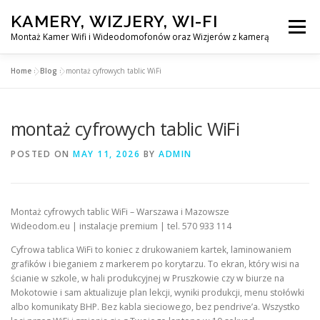
Skip
KAMERY, WIZJERY, WI-FI
to
Menu
content
Montaż Kamer Wifi i Wideodomofonów oraz Wizjerów z kamerą
Home
»
Blog
»
montaż cyfrowych tablic WiFi
GŁÓWNA
MONTAŻ KAMER WIFI W WARSZAWA
montaż cyfrowych tablic WiFi
MONTAŻ WIDEDOMOFONÓW
POSTED ON
MAY 11, 2026
BY
ADMIN
MONTAŻU WIZJERÓW Z KAMERĄ
BLOG
Montaż cyfrowych tablic WiFi – Warszawa i Mazowsze
Wideodom.eu | instalacje premium | tel. 570 933 114
PL
KONTAKT
Cyfrowa tablica WiFi to koniec z drukowaniem kartek, laminowaniem
grafików i bieganiem z markerem po korytarzu. To ekran, który wisi na
ścianie w szkole, w hali produkcyjnej w Pruszkowie czy w biurze na
Mokotowie i sam aktualizuje plan lekcji, wyniki produkcji, menu stołówki
albo komunikaty BHP. Bez kabla sieciowego, bez pendrive’a. Wszystko