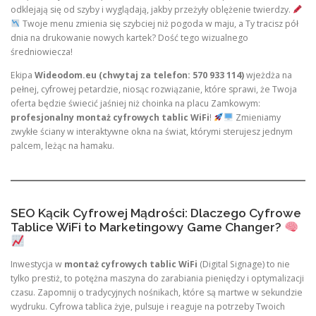
odklejają się od szyby i wyglądają, jakby przeżyły oblężenie twierdzy.
Twoje menu zmienia się szybciej niż pogoda w maju, a Ty tracisz pół
dnia na drukowanie nowych kartek? Dość tego wizualnego
średniowiecza!
Ekipa
Wideodom.eu (chwytaj za telefon: 570 933 114)
wjeżdża na
pełnej, cyfrowej petardzie, niosąc rozwiązanie, które sprawi, że Twoja
oferta będzie świecić jaśniej niż choinka na placu Zamkowym:
profesjonalny montaż cyfrowych tablic WiFi
!
Zmieniamy
zwykłe ściany w interaktywne okna na świat, którymi sterujesz jednym
palcem, leżąc na hamaku.
SEO Kącik Cyfrowej Mądrości: Dlaczego Cyfrowe
Tablice WiFi to Marketingowy Game Changer?
Inwestycja w
montaż cyfrowych tablic WiFi
(Digital Signage) to nie
tylko prestiż, to potężna maszyna do zarabiania pieniędzy i optymalizacji
czasu. Zapomnij o tradycyjnych nośnikach, które są martwe w sekundzie
wydruku. Cyfrowa tablica żyje, pulsuje i reaguje na potrzeby Twoich