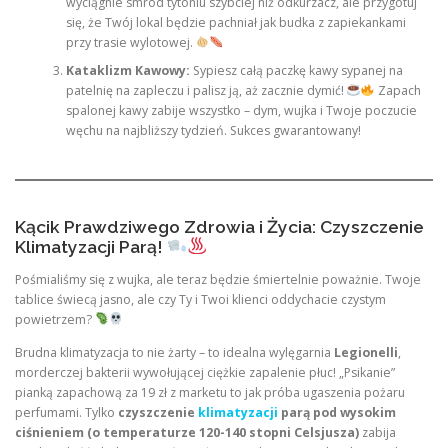
wyciągnie smród tytoniu szybciej niż odkurzacz, ale przygotuj
się, że Twój lokal będzie pachniał jak budka z zapiekankami
przy trasie wylotowej.
Kataklizm Kawowy:
Sypiesz całą paczkę kawy sypanej na
patelnię na zapleczu i palisz ją, aż zacznie dymić!
Zapach
spalonej kawy zabije wszystko – dym, wujka i Twoje poczucie
węchu na najbliższy tydzień. Sukces gwarantowany!
Kącik Prawdziwego Zdrowia i Życia: Czyszczenie
Klimatyzacji Parą!
Pośmialiśmy się z wujka, ale teraz będzie śmiertelnie poważnie. Twoje
tablice świecą jasno, ale czy Ty i Twoi klienci oddychacie czystym
powietrzem?
Brudna klimatyzacja to nie żarty – to idealna wylęgarnia
Legionelli
,
morderczej bakterii wywołującej ciężkie zapalenie płuc! „Psikanie”
pianką zapachową za 19 zł z marketu to jak próba ugaszenia pożaru
perfumami. Tylko
czyszczenie
klimatyzacji
parą pod wysokim
ciśnieniem (o temperaturze 120-140 stopni Celsjusza)
zabija