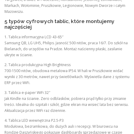
Markach, Wołominie, Pruszkowie, Legionowie, Nowym Dworze i całym
Mazowszu.
5 typów cyfrowych tablic, które montujemy
najczęściej
1. Tablica informacyjna LCD 43-65″
Samsung QB, LG UH5, Philips. Jasność 500 nitów, praca 16/7. Do szkół na
Bielanach, do urzędów na Pradze. Montaż naścienny płaski, zasilanie
ukryte w ścianie.
2. Tablica produkcyjna High Brightness
700-1500 nitów, obudowa metalowa IP54. W hali w Pruszkowie widać
wyniki z 30 metrów, nawet przy świetlówkach. Wyświetla dane z systemu
ERP przez WiFi.
3. Tablica e-paper WiFi 32″
Jak Kindle na ścianie. Zero odblasków, pobiera prąd tylko przy zmianie
treści. Idealna do szpitali i szkół, gdzie ekran ma wisieć lata bez serwisu.
Aktualizacja przez WiFi raz dziennie.
4. Tablica LED wewnętrzna P2.5-P3
Modułowa, bezramkowa, do dużych auli i recepcji. W biurowcu na
Rondzie Daszyńskiego pokazuje dashboardy sprzedażowe w czasie