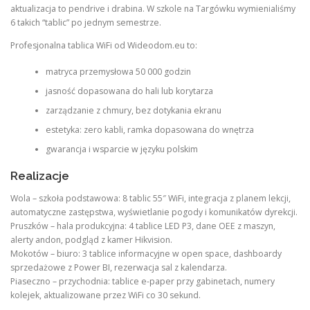
aktualizacja to pendrive i drabina. W szkole na Targówku wymienialiśmy
6 takich “tablic” po jednym semestrze.
Profesjonalna tablica WiFi od Wideodom.eu to:
matryca przemysłowa 50 000 godzin
jasność dopasowana do hali lub korytarza
zarządzanie z chmury, bez dotykania ekranu
estetyka: zero kabli, ramka dopasowana do wnętrza
gwarancja i wsparcie w języku polskim
Realizacje
Wola – szkoła podstawowa: 8 tablic 55″ WiFi, integracja z planem lekcji,
automatyczne zastępstwa, wyświetlanie pogody i komunikatów dyrekcji.
Pruszków – hala produkcyjna: 4 tablice LED P3, dane OEE z maszyn,
alerty andon, podgląd z kamer Hikvision.
Mokotów – biuro: 3 tablice informacyjne w open space, dashboardy
sprzedażowe z Power BI, rezerwacja sal z kalendarza.
Piaseczno – przychodnia: tablice e-paper przy gabinetach, numery
kolejek, aktualizowane przez WiFi co 30 sekund.