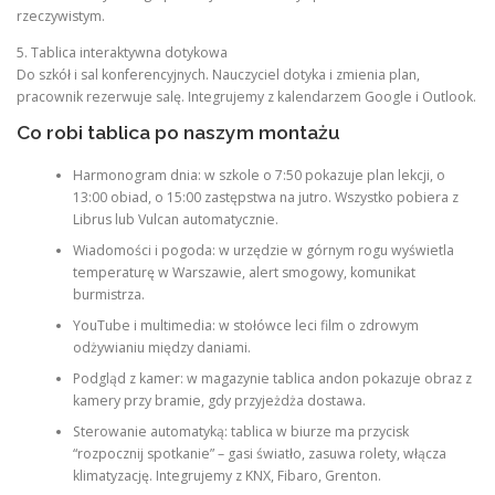
rzeczywistym.
5. Tablica interaktywna dotykowa
Do szkół i sal konferencyjnych. Nauczyciel dotyka i zmienia plan,
pracownik rezerwuje salę. Integrujemy z kalendarzem Google i Outlook.
Co robi tablica po naszym montażu
Harmonogram dnia: w szkole o 7:50 pokazuje plan lekcji, o
13:00 obiad, o 15:00 zastępstwa na jutro. Wszystko pobiera z
Librus lub Vulcan automatycznie.
Wiadomości i pogoda: w urzędzie w górnym rogu wyświetla
temperaturę w Warszawie, alert smogowy, komunikat
burmistrza.
YouTube i multimedia: w stołówce leci film o zdrowym
odżywianiu między daniami.
Podgląd z kamer: w magazynie tablica andon pokazuje obraz z
kamery przy bramie, gdy przyjeżdża dostawa.
Sterowanie automatyką: tablica w biurze ma przycisk
“rozpocznij spotkanie” – gasi światło, zasuwa rolety, włącza
klimatyzację. Integrujemy z KNX, Fibaro, Grenton.