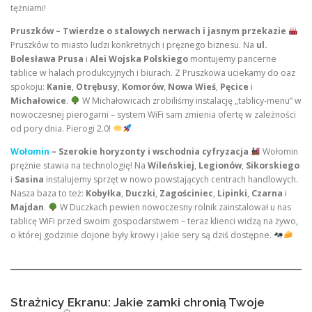
tężniami!
Pruszków – Twierdze o stalowych nerwach i jasnym przekazie
Pruszków to miasto ludzi konkretnych i prężnego biznesu. Na
ul.
Bolesława Prusa
i
Alei Wojska Polskiego
montujemy pancerne
tablice w halach produkcyjnych i biurach. Z Pruszkowa uciekamy do oaz
spokoju:
Kanie
,
Otrębusy
,
Komorów
,
Nowa Wieś
,
Pęcice
i
Michałowice
.
W Michałowicach zrobiliśmy instalację „tablicy-menu” w
nowoczesnej pierogarni – system WiFi sam zmienia ofertę w zależności
od pory dnia. Pierogi 2.0!
Wołomin
– Szerokie horyzonty i wschodnia cyfryzacja
Wołomin
prężnie stawia na technologię! Na
Wileńskiej
,
Legionów
,
Sikorskiego
i
Sasina
instalujemy sprzęt w nowo powstających centrach handlowych.
Nasza baza to też:
Kobyłka
,
Duczki
,
Zagościniec
,
Lipinki
,
Czarna
i
Majdan
.
W Duczkach pewien nowoczesny rolnik zainstalował u nas
tablicę WiFi przed swoim gospodarstwem – teraz klienci widzą na żywo,
o której godzinie dojone były krowy i jakie sery są dziś dostępne.
Strażnicy Ekranu: Jakie zamki chronią Twoje