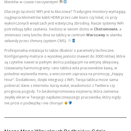
klientów w czasie rzeczywistym!
Dlaczego łączność WiFi jest tu kluczowa? Tradycyjne monitory wymagają
ciągnięcia kilometrów kabli HDMI przez całe biuro czy lokal, co przy
wykończonych wnętrzach jest estetyczną zbrodnią. Nasze systemy WiFi
potrzebują tylko zasilania. Siedzisz w swoim domu w
Chotomowie
, a
zmieniasz cenę lunchu dnia na tablicy w centrum
Warszawy
w ułamku
sekundy przez chmurę (system CMS).
Profesjonalna instalacja to także dbałość o parametry techniczne.
Konfigurujemy matryce o wysokiej jasności (nawet do 3000 nitów), które
są czytelne nawet w pełnym słońcu padającym na witrynę sklepową.
Ustawiamy harmonogramy: rano tablica wita pracowników kawą, w
południe wyświetla menu, a wieczorem zaprasza na promocję „Happy
Hour”. Dodatkowo, dzięki integracji z WiFi, Twoja tablica może sama
pobierać dane z internetu: kursy walut, wiadomości z Twittera czy
prognozę pogody. To bezkompromisowa inżynieria, która zamienia
zwykły ekran w Twojego najskuteczniejszego pracownika, który nigdy
nie prosi o podwyżkę i nie choruje!