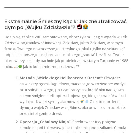
Ekstremalnie Śmieszny Kącik: Jak zneutralizować
dym po „Wujku Zdzisławie”?
Udało się, tablice WiFi zamontowane, obraz żyleta. I nagle wpada wujek
Zdzisław pogratulować innowacji. Zdzisław, jak to Zdzisław, w samym
środku Twojego nowoczesnego, sterylnego lokalu „tylko na sekundkę”
odpala najtańszego i najbardziej smolistego „sporta” bez filtra. Twoje
biuro w trzy sekundy pachnie jak popielniczka w starym Tarpanie w 1988
roku.
Jak to komicznie zneutralizować?
Metoda „Wściekłego Helikoptera z Octem”:
Chwytasz
największy ręcznik kąpielowy, maczasz go w roztworze wody i
octu spirytusowego, po czym zaczynasz kręcić nim nad głową
niczym śmigłem helikoptera bojowego, biegając wokół wujka i
wydając dźwięki syreny alarmowej!
Ocet to morderca
dymu, a wujek Zdzisław w ciężkim szoku pewnie sam ucieknie
przez inteligentne drzwi.
Operacja „Cebulowy Ninja”:
Przekrawasz trzy potężne
cebule na pół i ukrywasz je za tablicami i pod szafkami. Cebula