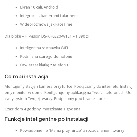
Ekran 10 cali, Android
Integracja z kamerami i alarmem
Wideorozmowa jak FaceTime
Dla bloku – Hikvision DS-KH6320-WTE1 – 1 390 zł
Inteligentna słuchawka WiFi
Podmiana starego domofonu
Otwierasz klatkę z telefonu
Co robi instalacja
Montujemy stację z kamerą przy furtce. Podłączamy do internetu. Instaluj
emy monitor w domu. Konfigurujemy aplikację na Twoich telefonach. Uc
zymy system Twojej twarzy. Podpinamy pod bramę i furtkę.
Czas: dom 4 godziny, mieszkanie 1 godzina.
Funkcje inteligentne po instalacji
Powiadomienie “Mama przy furtce” z rozpoznaniem twarzy