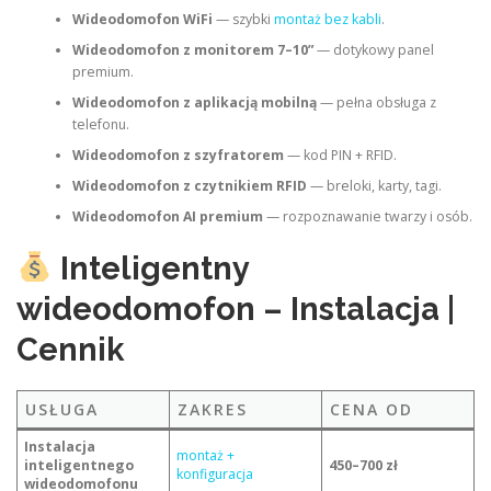
Wideodomofon WiFi
— szybki
montaż bez kabli
.
Wideodomofon z monitorem 7–10”
— dotykowy panel
premium.
Wideodomofon z aplikacją mobilną
— pełna obsługa z
telefonu.
Wideodomofon z szyfratorem
— kod PIN + RFID.
Wideodomofon z czytnikiem RFID
— breloki, karty, tagi.
Wideodomofon AI premium
— rozpoznawanie twarzy i osób.
Inteligentny
wideodomofon – Instalacja |
Cennik
USŁUGA
ZAKRES
CENA OD
Instalacja
montaż +
inteligentnego
450–700 zł
konfiguracja
wideodomofonu