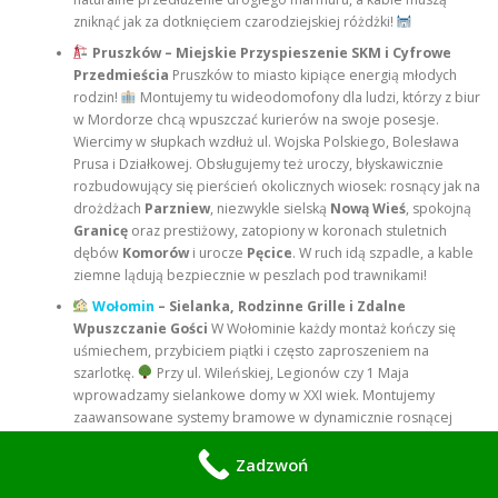
zniknąć jak za dotknięciem czarodziejskiej różdżki!
Pruszków – Miejskie Przyspieszenie SKM i Cyfrowe
Przedmieścia
Pruszków to miasto kipiące energią młodych
rodzin!
Montujemy tu wideodomofony dla ludzi, którzy z biur
w Mordorze chcą wpuszczać kurierów na swoje posesje.
Wiercimy w słupkach wzdłuż ul. Wojska Polskiego, Bolesława
Prusa i Działkowej. Obsługujemy też uroczy, błyskawicznie
rozbudowujący się pierścień okolicznych wiosek: rosnący jak na
drożdżach
Parzniew
, niezwykle sielską
Nową Wieś
, spokojną
Granicę
oraz prestiżowy, zatopiony w koronach stuletnich
dębów
Komorów
i urocze
Pęcice
. W ruch idą szpadle, a kable
ziemne lądują bezpiecznie w peszlach pod trawnikami!
Wołomin
– Sielanka, Rodzinne Grille i Zdalne
Wpuszczanie Gości
W Wołominie każdy montaż kończy się
uśmiechem, przybiciem piątki i często zaproszeniem na
szarlotkę.
Przy ul. Wileńskiej, Legionów czy 1 Maja
wprowadzamy sielankowe domy w XXI wiek. Montujemy
zaawansowane systemy bramowe w dynamicznie rosnącej
Kobyłce
, w tętniącej życiem
Zielonce
, a także w mniejszych,
cudownych miejscowościach takich jak:
Duczki
,
Lipiny
, pełnej
Zadzwoń
słońca
Słonecznej
, a także w cichym
Zagościńcu
,
Majdanie
i