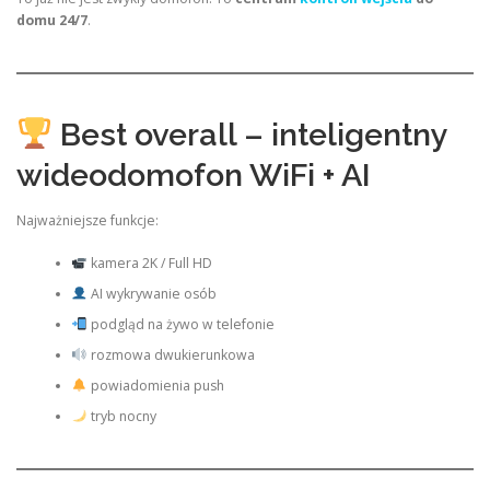
domu 24/7
.
Best overall – inteligentny
wideodomofon WiFi + AI
Najważniejsze funkcje:
kamera 2K / Full HD
AI wykrywanie osób
podgląd na żywo w telefonie
rozmowa dwukierunkowa
powiadomienia push
tryb nocny