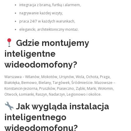
integracja z bramą, furtką i alarmem,
nagrywanie każdej wizyty,
praca 24/7 w każdych warunkach,
elegancki, architektoniczny montaż.
Gdzie montujemy
inteligentne
wideodomofony?
Warszawa – Wilanów, Mokotów, Ursynów, Wola, Ochota, Praga,
Białołęka, Bemowo, Bielany, Targówek, Śródmieście. Mazowsze –
Konstancin‑Jeziorna, Pruszków, Piaseczno, Ząbki, Marki, Wołomin,
Otwock, Łomianki, Raszyn, Nadarzyn, Legionowo i okolice.
Jak wygląda instalacja
inteligentnego
wideodomofonu?