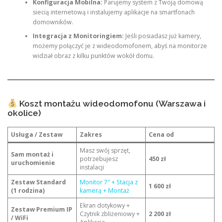
Konfiguracja Mobilna:
Parujemy system z Twoją domową
siecią internetową i instalujemy aplikacje na smartfonach
domowników.
Integracja z Monitoringiem:
Jeśli posiadasz już kamery,
możemy połączyć je z wideodomofonem, abyś na monitorze
widział obraz z kilku punktów wokół domu.
Koszt montażu wideodomofonu (Warszawa i
okolice)
Usługa / Zestaw
Zakres
Cena od
Masz swój sprzęt,
Sam montaż i
potrzebujesz
450 zł
uruchomienie
instalacji
Zestaw Standard
Monitor 7″ + Stacja z
1 600 zł
(1 rodzina)
kamerą + Montaż
Ekran dotykowy +
Zestaw Premium IP
Czytnik zbliżeniowy +
2 200 zł
/ WiFi