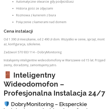
Automatyczne otwarcie gdy podjeżdżasz
Historia gości ze zdjęciami
Rozmowa z kurierem z biura
Połączenie z kamerami nad domem
Cena instalacji
Od 1 390 zł mieszkanie, od 2 490 zł dom. Wszystko w cenie, sprzęt, mont
aż, konfiguracja, szkolenie.
Zadzwoń 570 933 114 – DobryMonitoring
Instalujemy inteligentne wideodomofony w Warszawie od 15 lat. Przyjed
ziemy, doradzimy, zamontujemy jutro.
Inteligentny
Wideodomofon –
Profesjonalna Instalacja 24/7
DobryMonitoring – Eksperckie