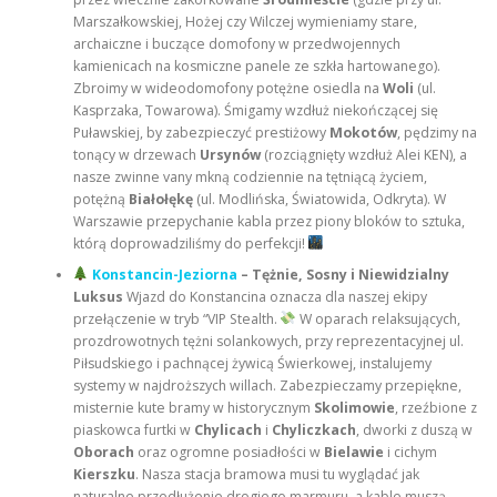
Marszałkowskiej, Hożej czy Wilczej wymieniamy stare,
archaiczne i buczące domofony w przedwojennych
kamienicach na kosmiczne panele ze szkła hartowanego).
Zbroimy w wideodomofony potężne osiedla na
Woli
(ul.
Kasprzaka, Towarowa). Śmigamy wzdłuż niekończącej się
Puławskiej, by zabezpieczyć prestiżowy
Mokotów
, pędzimy na
tonący w drzewach
Ursynów
(rozciągnięty wzdłuż Alei KEN), a
nasze zwinne vany mkną codziennie na tętniącą życiem,
potężną
Białołękę
(ul. Modlińska, Światowida, Odkryta). W
Warszawie przepychanie kabla przez piony bloków to sztuka,
którą doprowadziliśmy do perfekcji!
Konstancin-Jeziorna
– Tężnie, Sosny i Niewidzialny
Luksus
Wjazd do Konstancina oznacza dla naszej ekipy
przełączenie w tryb “VIP Stealth.
W oparach relaksujących,
prozdrowotnych tężni solankowych, przy reprezentacyjnej ul.
Piłsudskiego i pachnącej żywicą Świerkowej, instalujemy
systemy w najdroższych willach. Zabezpieczamy przepiękne,
misternie kute bramy w historycznym
Skolimowie
, rzeźbione z
piaskowca furtki w
Chylicach
i
Chyliczkach
, dworki z duszą w
Oborach
oraz ogromne posiadłości w
Bielawie
i cichym
Kierszku
. Nasza stacja bramowa musi tu wyglądać jak
naturalne przedłużenie drogiego marmuru, a kable muszą