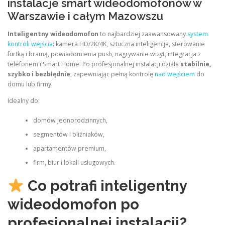
instalacje smart wideodomofonów w
Warszawie i całym Mazowszu
Inteligentny wideodomofon
to najbardziej zaawansowany
system
kontroli wejścia
: kamera HD/2K/4K, sztuczna inteligencja, sterowanie
furtką i bramą, powiadomienia push, nagrywanie wizyt, integracja z
telefonem i Smart Home. Po profesjonalnej instalacji działa
stabilnie,
szybko i bezbłędnie
, zapewniając pełną kontrolę
nad wejściem
do
domu lub firmy.
Idealny do:
domów jednorodzinnych,
segmentów i bliźniaków,
apartamentów premium,
firm, biur i lokali usługowych.
Co potrafi inteligentny
wideodomofon po
profesjonalnej instalacji?