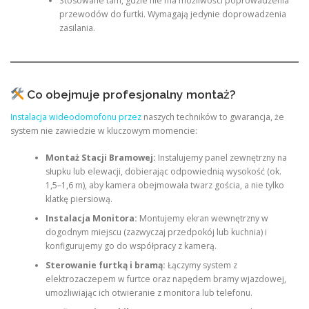
Stosowane tam, gdzie nie ma możliwości poprowadzenia
przewodów do furtki. Wymagają jedynie doprowadzenia
zasilania.
Co obejmuje profesjonalny montaż?
Instalacja wideodomofonu przez
naszych techników to gwarancja, że
system nie zawiedzie w kluczowym momencie:
Montaż Stacji Bramowej:
Instalujemy panel zewnętrzny na
słupku lub elewacji, dobierając odpowiednią wysokość (ok.
1,5–1,6 m), aby kamera obejmowała twarz gościa, a nie tylko
klatkę piersiową.
Instalacja Monitora:
Montujemy ekran wewnętrzny w
dogodnym miejscu (zazwyczaj przedpokój lub kuchnia) i
konfigurujemy go do współpracy z kamerą.
Sterowanie furtką i bramą:
Łączymy system z
elektrozaczepem w furtce oraz napędem bramy wjazdowej,
umożliwiając ich otwieranie z monitora lub telefonu.