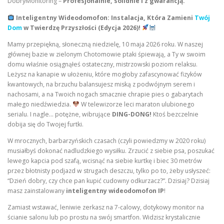
DobryMonitoring –
Profesjonalnie, solidnie i z gwarancją.
Inteligentny Wideodomofon: Instalacja, Która Zamieni
Twój
Dom
w Twierdzę Przyszłości (Edycja 2026)!
Mamy przepiękną, słoneczną niedzielę, 10 maja 2026 roku. W naszej
głównej bazie w zielonym Chotomowie ptaki śpiewają, a Ty w swoim
domu właśnie osiągnąłeś ostateczny, mistrzowski poziom relaksu.
Leżysz na kanapie w ułożeniu, które mogłoby zafascynować fizyków
kwantowych, na brzuchu balansujesz miską z podwójnym serem i
nachosami, a na Twoich nogach smacznie chrapie pies o gabarytach
małego niedźwiedzia.
W telewizorze leci maraton ulubionego
serialu. I nagle… potężne, wibrujące
DING-DONG!
Ktoś bezczelnie
dobija się do Twojej furtki.
W mrocznych, barbarzyńskich czasach (czyli powiedzmy w 2020 roku)
musiałbyś dokonać nadludzkiego wysiłku. Zrzucić z siebie psa, poszukać
lewego kapcia pod szafą, wcisnąć na siebie kurtkę i biec 30 metrów
przez błotnisty podjazd w strugach deszczu, tylko po to, żeby usłyszeć:
“Dzień dobry, czy chce pan kupić cudowny odkurzacz?”. Dzisiaj? Dzisiaj
masz zainstalowany
inteligentny wideodomofon IP
!
Zamiast wstawać, leniwie zerkasz na 7-calowy, dotykowy monitor na
ścianie salonu lub po prostu na swój smartfon. Widzisz krystalicznie