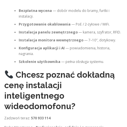
Bezpłatna wycena
— dobór modelu do bramy, furtki i
instalacji.
Przygotowanie okablowania
— PoE / 2‑żyłowe / WiFi.
Instalacja panelu zewnętrznego
— kamera, szyfrator, RFID.
Instalacja monitora wewnętrznego
— 7–10″, dotykowy.
Konfiguracja aplikacji i AI
— powiadomienia, historia,
nagrania.
Szkolenie użytkownika
— pełna obsługa systemu.
Chcesz poznać dokładną
cenę instalacji
inteligentnego
wideodomofonu?
Zadzwoń teraz:
570 933 114