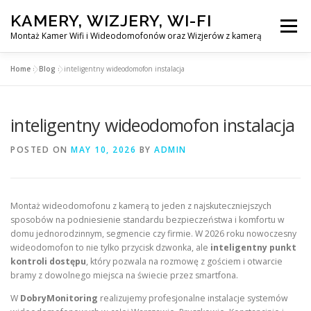
Skip
KAMERY, WIZJERY, WI-FI
to
Menu
content
Montaż Kamer Wifi i Wideodomofonów oraz Wizjerów z kamerą
Home
»
Blog
»
inteligentny wideodomofon instalacja
GŁÓWNA
MONTAŻ KAMER WIFI W WARSZAWA
inteligentny wideodomofon instalacja
MONTAŻ WIDEDOMOFONÓW
POSTED ON
MAY 10, 2026
BY
ADMIN
MONTAŻU WIZJERÓW Z KAMERĄ
BLOG
Montaż wideodomofonu z kamerą to jeden z najskuteczniejszych
sposobów na podniesienie standardu bezpieczeństwa i komfortu w
EN
domu jednorodzinnym, segmencie czy firmie. W 2026 roku nowoczesny
KONTAKT
wideodomofon to nie tylko przycisk dzwonka, ale
inteligentny punkt
kontroli dostępu
, który pozwala na rozmowę z gościem i otwarcie
bramy z dowolnego miejsca na świecie przez smartfona.
W
DobryMonitoring
realizujemy profesjonalne instalacje systemów