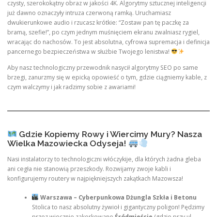
czysty, szerokokątny obraz w jakości 4K. Algorytmy sztucznej inteligencji
już dawno oznaczyły intruza czerwoną ramką. Uruchamiasz
dwukierunkowe audio i rzucasz krótkie: “Zostaw pan tę paczkę za
bramą, szefie!”, po czym jednym muśnięciem ekranu zwalniasz rygiel,
wracając do nachosów. To jest absolutna, cyfrowa supremacja i definicja
pancernego bezpieczeństwa w służbie Twojego lenistwa!
Aby nasz technologiczny przewodnik nasycił algorytmy SEO po same
brzegi, zanurzmy się w epicką opowieść o tym, gdzie ciągniemy kable, z
czym walczymy i jak radzimy sobie z awariami!
Gdzie Kopiemy Rowy i Wiercimy Mury? Nasza
Wielka Mazowiecka Odyseja!
Nasi instalatorzy to technologiczni włóczykije, dla których żadna gleba
ani cegła nie stanowią przeszkody. Rozwijamy zwoje kabli i
konfigurujemy routery w najpiękniejszych zakątkach Mazowsza!
Warszawa – Cyberpunkowa Dżungla Szkła i Betonu
Stolica to nasz absolutny żywioł i gigantyczny poligon! Pędzimy
przez wiecznie zakorkowane
Śródmieście
(gdzie przy ul.