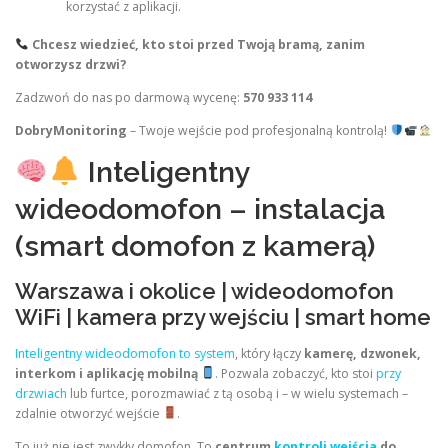
korzystać z aplikacji.
Chcesz wiedzieć, kto stoi przed Twoją bramą, zanim
otworzysz drzwi?
Zadzwoń do nas po darmową wycenę:
570 933 114
DobryMonitoring
– Twoje wejście pod profesjonalną kontrolą!
Inteligentny
wideodomofon – instalacja
(smart domofon z kamerą)
Warszawa i okolice | wideodomofon
WiFi | kamera przy wejściu | smart home
Inteligentny wideodomofon to system
, który łączy
kamerę, dzwonek,
interkom i aplikację mobilną
. Pozwala zobaczyć, kto stoi
przy
drzwiach
lub furtce, porozmawiać z tą osobą i – w wielu systemach –
zdalnie otworzyć wejście
.
To już nie jest zwykły domofon. To
centrum
kontroli wejścia
do