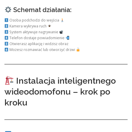
Schemat działania:
Osoba podchodzi do wejścia
Kamera wykrywa ruch
System aktywuje nagrywanie
Telefon dostaje powiadomienie
Otwierasz aplikację i widzisz obraz
Możesz rozmawiać lub otworzyć drzwi
Instalacja inteligentnego
wideodomofonu – krok po
kroku