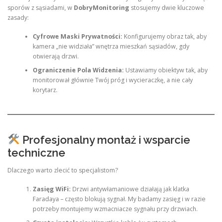
sporów z sąsiadami, w
DobryMonitoring
stosujemy dwie kluczowe
zasady:
Cyfrowe Maski Prywatności:
Konfigurujemy obraz tak, aby
kamera „nie widziała” wnętrza mieszkań sąsiadów, gdy
otwierają drzwi.
Ograniczenie Pola Widzenia:
Ustawiamy obiektyw tak, aby
monitorował głównie Twój próg i wycieraczkę, a nie cały
korytarz.
Profesjonalny montaż i wsparcie
techniczne
Dlaczego warto zlecić to specjalistom?
Zasięg WiFi:
Drzwi antywłamaniowe działają jak klatka
Faradaya – często blokują sygnał. My badamy zasięg i w razie
potrzeby montujemy wzmacniacze sygnału przy drzwiach.