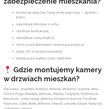
zabezpieczenie mieszkania?
monitoruje wyłącznie Twoją strefę wejściową — zgodnie z
RODO,
natychmiast informuje o ruchu,
rejestruje każdą wizytę,
identyfikuje osoby dzięki AI,
chroni przed włamaniem i obserwacją korytarza,
działa 24/7 w każdych warunkach,
instalacja jest szybka, czysta i dyskretna.
Gdzie montujemy kamery
w drzwiach mieszkań?
Warszawa – wszystkie dzielnice: Wilanów, Mokotów, Ursynów, Wola,
Ochota, Praga, Białołęka, Bemowo, Bielany, Targówek, Śródmieście.
Mazowsze – pełny zasięg: Jabłonna, Konstancin‑Jeziorna, Pruszków,
Piaseczno, Ząbki, Marki, Wołomin, Otwock, Łomianki, Raszyn, Nadarzyn,
Legionowo i okolice.