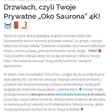
Drzwiach, czyli Twoje
Prywatne „Oko Saurona” 4K!
Wyobraź sobie: jest przepiękna, majowa niedziela 2026 roku.
Mazowieckie słońce wreszcie przestało udawać, że grzeje, i zaczęło
faktycznie smażyć asfalty. Ty właśnie rozsiadłeś się w swoim ulubionym
fotelu z mrożoną kawą, gotowy na maraton seriali. Nagle…
PING!
Twój smartfon wibruje silniej niż rączka od starego miksera Twojej
babci. Ktoś właśnie naruszył Twoją strefę komfortu i stanął na
wycieraczce.
W starym świecie musiałbyś zrzucić koc, czołgać się do przedpokoju w
stylu agenta 007, by nikt nie zobaczył Twojego cienia pod drzwiami, i
przykleić oko do porysowanego judasza, przez którego każdy gość
wygląda jak zniekształcony przybysz z planety Mars.
Dzisiaj? Dzięki
profesjonalnemu
zabezpieczeniu
mieszkania kamerą
w drzwiach
,
po prostu rzucasz okiem na ekran. Widzisz obraz w jakości 4K tak ostry,
że możesz policzyć okruchy na brodzie kuriera. Witamy w erze, gdzie
Twoja wycieraczka ma wyższe IQ niż Twoja lodówka!