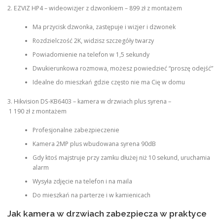
2. EZVIZ HP4 – wideowizjer z dzwonkiem – 899 zł z montażem
Ma przycisk dzwonka, zastępuje i wizjer i dzwonek
Rozdzielczość 2K, widzisz szczegóły twarzy
Powiadomienie na telefon w 1,5 sekundy
Dwukierunkowa rozmowa, możesz powiedzieć “proszę odejść”
Idealne do mieszkań gdzie często nie ma Cię w domu
3. Hikvision DS-KB6403 – kamera w drzwiach plus syrena –
1 190 zł z montażem
Profesjonalne zabezpieczenie
Kamera 2MP plus wbudowana syrena 90dB
Gdy ktoś majstruje przy zamku dłużej niż 10 sekund, uruchamia
alarm
Wysyła zdjęcie na telefon i na maila
Do mieszkań na parterze i w kamienicach
Jak kamera w drzwiach zabezpiecza w praktyce