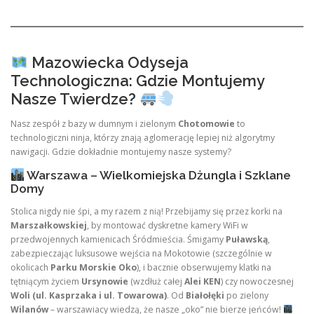
Mazowiecka Odyseja
Technologiczna: Gdzie Montujemy
Nasze Twierdze?
Nasz zespół z bazy w dumnym i zielonym
Chotomowie
to
technologiczni ninja, którzy znają aglomerację lepiej niż algorytmy
nawigacji. Gdzie dokładnie montujemy nasze systemy?
Warszawa – Wielkomiejska Dżungla i Szklane
Domy
Stolica nigdy nie śpi, a my razem z nią! Przebijamy się przez korki na
Marszałkowskiej
, by montować dyskretne kamery WiFi w
przedwojennych kamienicach Śródmieścia. Śmigamy
Puławską
,
zabezpieczając luksusowe wejścia na Mokotowie (szczególnie w
okolicach
Parku Morskie Oko
), i bacznie obserwujemy klatki na
tętniącym życiem
Ursynowie
(wzdłuż całej
Alei KEN
) czy nowoczesnej
Woli (ul. Kasprzaka i ul. Towarowa)
. Od
Białołęki
po zielony
Wilanów
– warszawiacy wiedzą, że nasze „oko” nie bierze jeńców!