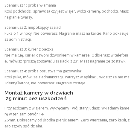
Scenariusz 1: próba włamania
Ktoś podchodzi, sprawdza czy jest wizjer, widzi kamerę, odchodzi. Masz
nagranie twarzy.
Scenariusz 2: niepokojący sąsiad
Puka o 1 w nocy. Nie otwierasz. Nagranie masz na karcie. Rano pokazuje
sz administracji.
Scenariusz 3: kurier z paczką
Nie ma Cię. Kurier dzwoni dzwonkiem w kamerze. Odbierasz w telefoni
e, mówisz “proszę zostawić u sąsiadki z 23”. Masz nagranie że zostawił.
Scenariusz 4: próba oszustwa “na gazownika”
Ktoś puka, mówi że z administracji. Patrzysz w aplikacji, widzisz że nie ma
identyfikatora, nie otwierasz. Nagranie zostaje.
Montaż kamery w drzwiach –
25 minut bez uszkodzeń
Przyjeżdżamy z wizjerem. Wykręcamy Twój stary judasz. Wkładamy kame
rę w ten sam otwór 14-
26mm. Dokręcamy od środka pierścieniem. Zero wiercenia, zero kabli, z
ero zgody spółdzielni.