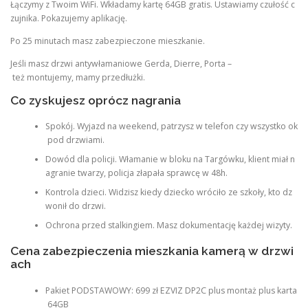
Łączymy z Twoim WiFi. Wkładamy kartę 64GB gratis. Ustawiamy czułość c
zujnika. Pokazujemy aplikację.
Po 25 minutach masz zabezpieczone mieszkanie.
Jeśli masz drzwi antywłamaniowe Gerda, Dierre, Porta –
też montujemy, mamy przedłużki.
Co zyskujesz oprócz nagrania
Spokój. Wyjazd na weekend, patrzysz w telefon czy wszystko ok
pod drzwiami.
Dowód dla policji. Włamanie w bloku na Targówku, klient miał n
agranie twarzy, policja złapała sprawcę w 48h.
Kontrola dzieci. Widzisz kiedy dziecko wróciło ze szkoły, kto dz
wonił do drzwi.
Ochrona przed stalkingiem. Masz dokumentację każdej wizyty.
Cena zabezpieczenia mieszkania kamerą w drzwi
ach
Pakiet PODSTAWOWY: 699 zł EZVIZ DP2C plus montaż plus karta
64GB