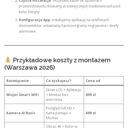
Czysta instalacja:
Wszystkie kable (w systemach
przewodowych) chowamy w estetycznych maskownicach pod
kolor futryny.
Konfiguracja App:
Instalujemy aplikację na telefonach
domowników, ustawiamy harmonogramy nagrywania i strefy
alarmowe.
Przykładowe koszty z montażem
(Warszawa 2026)
Rozwiązanie
Co zyskujesz?
Cena od
Ekran LCD + Aplikacja
Wizjer Smart WiFi
+ Montaż bez
899 zł
wiercenia
Podgląd Full HD +
Kamera AI Basic
Karta pamięci +
699 zł
Montaż
Obraz 4K + Kolor w