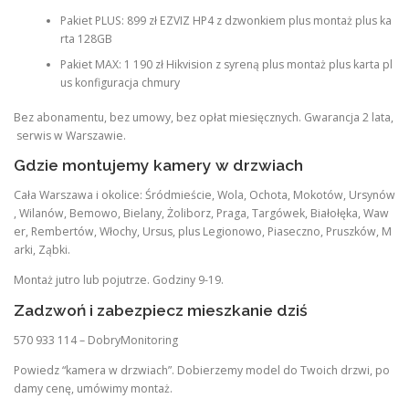
Pakiet PLUS: 899 zł EZVIZ HP4 z dzwonkiem plus montaż plus ka
rta 128GB
Pakiet MAX: 1 190 zł Hikvision z syreną plus montaż plus karta pl
us konfiguracja chmury
Bez abonamentu, bez umowy, bez opłat miesięcznych. Gwarancja 2 lata,
serwis w Warszawie.
Gdzie montujemy kamery w drzwiach
Cała Warszawa i okolice: Śródmieście, Wola, Ochota, Mokotów, Ursynów
, Wilanów, Bemowo, Bielany, Żoliborz, Praga, Targówek, Białołęka, Waw
er, Rembertów, Włochy, Ursus, plus Legionowo, Piaseczno, Pruszków, M
arki, Ząbki.
Montaż jutro lub pojutrze. Godziny 9-19.
Zadzwoń i zabezpiecz mieszkanie dziś
570 933 114 – DobryMonitoring
Powiedz “kamera w drzwiach”. Dobierzemy model do Twoich drzwi, po
damy cenę, umówimy montaż.