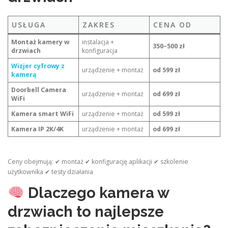
USŁUGA
ZAKRES
CENA OD
Montaż kamery w
instalacja +
350–500 zł
drzwiach
konfiguracja
Wizjer cyfrowy z
urządzenie + montaż
od 599 zł
kamerą
Doorbell Camera
urządzenie + montaż
od 699 zł
WiFi
Kamera smart WiFi
urządzenie + montaż
od 599 zł
Kamera IP 2K/4K
urządzenie + montaż
od 699 zł
Ceny obejmują: ✔ montaż ✔ konfigurację aplikacji ✔ szkolenie
użytkownika ✔ testy działania
Dlaczego kamera w
drzwiach to najlepsze