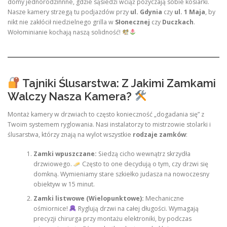
domy jednorodzinnne, gdzie sąsiedzi wciąż pożyczają sobie kosiarki.
Nasze kamery strzegą tu podjazdów przy
ul. Gdynia
czy
ul. 1 Maja
, by
nikt nie zakłócił niedzielnego grilla w
Słonecznej
czy
Duczkach
.
Wołominianie kochają naszą solidność!
Tajniki Ślusarstwa: Z Jakimi Zamkami
Walczy Nasza Kamera?
Montaż kamery w drzwiach to często konieczność „dogadania się” z
Twoim systemem ryglowania. Nasi instalatorzy to mistrzowie stolarki i
ślusarstwa, którzy znają na wylot wszystkie
rodzaje zamków
:
Zamki wpuszczane:
Siedzą cicho wewnątrz skrzydła
drzwiowego.
Często to one decydują o tym, czy drzwi się
domkną. Wymieniamy stare szkiełko judasza na nowoczesny
obiektyw w 15 minut.
Zamki listwowe (Wielopunktowe):
Mechaniczne
ośmiornice!
Ryglują drzwi na całej długości. Wymagają
precyzji chirurga przy montażu elektroniki, by podczas