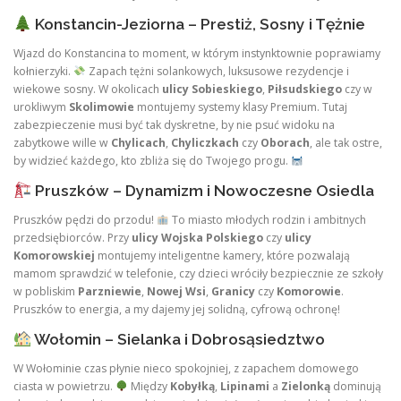
Konstancin-Jeziorna – Prestiż, Sosny i Tężnie
Wjazd do Konstancina to moment, w którym instynktownie poprawiamy
kołnierzyki.
Zapach tężni solankowych, luksusowe rezydencje i
wiekowe sosny. W okolicach
ulicy Sobieskiego
,
Piłsudskiego
czy w
urokliwym
Skolimowie
montujemy systemy klasy Premium. Tutaj
zabezpieczenie musi być tak dyskretne, by nie psuć widoku na
zabytkowe wille w
Chylicach
,
Chyliczkach
czy
Oborach
, ale tak ostre,
by widzieć każdego, kto zbliża się do Twojego progu.
Pruszków – Dynamizm i Nowoczesne Osiedla
Pruszków pędzi do przodu!
To miasto młodych rodzin i ambitnych
przedsiębiorców. Przy
ulicy Wojska Polskiego
czy
ulicy
Komorowskiej
montujemy inteligentne kamery, które pozwalają
mamom sprawdzić w telefonie, czy dzieci wróciły bezpiecznie ze szkoły
w pobliskim
Parzniewie
,
Nowej Wsi
,
Granicy
czy
Komorowie
.
Pruszków to energia, a my dajemy jej solidną, cyfrową ochronę!
Wołomin – Sielanka i Dobrosąsiedztwo
W Wołominie czas płynie nieco spokojniej, z zapachem domowego
ciasta w powietrzu.
Między
Kobyłką
,
Lipinami
a
Zielonką
dominują