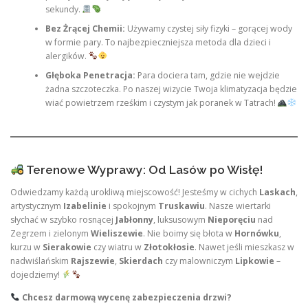
sekundy.
Bez Żrącej Chemii:
Używamy czystej siły fizyki – gorącej wody
w formie pary. To najbezpieczniejsza metoda dla dzieci i
alergików.
Głęboka Penetracja:
Para dociera tam, gdzie nie wejdzie
żadna szczoteczka. Po naszej wizycie Twoja klimatyzacja będzie
wiać powietrzem rześkim i czystym jak poranek w Tatrach!
Terenowe Wyprawy: Od Lasów po Wisłę!
Odwiedzamy każdą urokliwą miejscowość! Jesteśmy w cichych
Laskach
,
artystycznym
Izabelinie
i spokojnym
Truskawiu
. Nasze wiertarki
słychać w szybko rosnącej
Jabłonny
, luksusowym
Nieporęciu
nad
Zegrzem i zielonym
Wieliszewie
. Nie boimy się błota w
Hornówku
,
kurzu w
Sierakowie
czy wiatru w
Złotokłosie
. Nawet jeśli mieszkasz w
nadwiślańskim
Rajszewie
,
Skierdach
czy malowniczym
Lipkowie
–
dojedziemy!
Chcesz darmową wycenę zabezpieczenia drzwi?