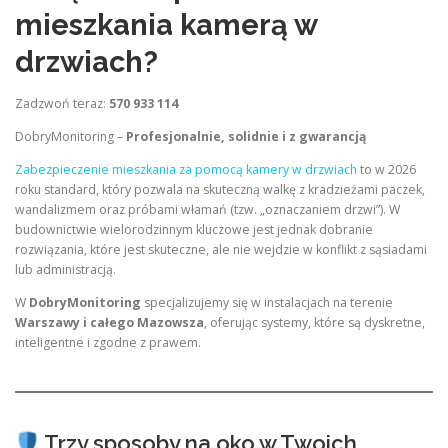
mieszkania kamerą w
drzwiach?
Zadzwoń teraz:
570 933 114
DobryMonitoring –
Profesjonalnie, solidnie i z gwarancją
Zabezpieczenie mieszkania za pomocą kamery w drzwiach
to w 2026
roku standard, który pozwala na skuteczną walkę z kradzieżami paczek,
wandalizmem oraz próbami włamań (tzw. „oznaczaniem drzwi”). W
budownictwie wielorodzinnym kluczowe jest jednak dobranie
rozwiązania, które jest skuteczne, ale nie wejdzie w konflikt z sąsiadami
lub administracją.
W
DobryMonitoring
specjalizujemy się w instalacjach na terenie
Warszawy i całego Mazowsza
, oferując systemy, które są dyskretne,
inteligentne i zgodne z prawem.
Trzy sposoby na oko w Twoich