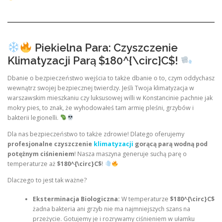
Piekielna Para: Czyszczenie
Klimatyzacji Parą $180^{\circ}C$!
Dbanie o bezpieczeństwo wejścia to także dbanie o to, czym oddychasz
wewnątrz swojej bezpiecznej twierdzy. Jeśli Twoja klimatyzacja w
warszawskim mieszkaniu czy luksusowej willi w Konstancinie pachnie jak
mokry pies, to znak, że wyhodowałeś tam armię pleśni, grzybów i
bakterii legionelli.
Dla nas bezpieczeństwo to także zdrowie! Dlatego oferujemy
profesjonalne czyszczenie
klimatyzacji
gorącą parą wodną pod
potężnym ciśnieniem
! Nasza maszyna generuje suchą parę o
temperaturze aż
$180^{\circ}C$
!
Dlaczego to jest tak ważne?
Eksterminacja Biologiczna:
W temperaturze
$180^{\circ}C$
żadna bakteria ani grzyb nie ma najmniejszych szans na
przeżycie. Gotujemy je i rozrywamy ciśnieniem w ułamku