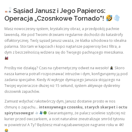
Sąsiad Janusz i Jego Papieros:
Operacja „Czosnkowe Tornado”!
Masz nowoczesny system, krystaliczny obraz, a przedpokój pachnie
lawendą. Ale pod Twoimi drzwiami regularnie dochodzi do katastrofy
olfaktorycznej. Twój sąsiad Janusz uważa, że klatka schodowa to idealna
palarnia. Stoi tam w kapciach i kopci najtańsze papierosy bez filtra, a
dym z bezczelnością wdziera się do Twojego pachnącego mieszkania.
Prośby nie działają? Czas na cybernetyczny odwet na wesoło!
Skoro
nasza kamera potrafi rozpoznawać intruzów i dym, konfigurujemy ją pod
zadania specjalne. Kiedy AI wykryje dymiącego Janusza stojącego na
Twojej wycieraczce dłużej niż 15 sekund, system aktywuje dyskretny
dozownik zapachów.
Zamiast wdychać rakotwórczy dym, Janusz dostanie prosto w nos
chmurę o zapachu…
intensywnego czosnku, starych skarpet i octu
spirytusowego
!
Gwarantujemy, że palacz ucieknie szybciej niż
kurier przed owczarkiem, a ocet naturalnie zneutralizuje smród tytoniu
w powietrzu! A Ty? Będziesz miał najzabawniejsze nagranie roku w 4K!