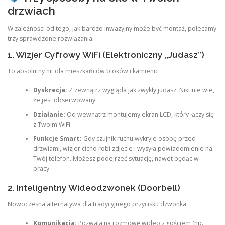
drzwiach
W zależności od tego, jak bardzo inwazyjny może być montaż, polecamy
trzy sprawdzone rozwiązania:
1. Wizjer Cyfrowy WiFi (Elektroniczny „Judasz”)
To absolutny hit dla mieszkańców bloków i kamienic.
Dyskrecja:
Z zewnątrz wygląda jak zwykły judasz. Nikt nie wie,
że jest obserwowany.
Działanie:
Od wewnątrz montujemy ekran LCD, który łączy się
z Twoim WiFi.
Funkcje Smart:
Gdy czujnik ruchu wykryje osobę przed
drzwiami, wizjer cicho robi zdjęcie i wysyła powiadomienie na
Twój telefon. Możesz podejrzeć sytuację, nawet będąc w
pracy.
2. Inteligentny Wideodzwonek (Doorbell)
Nowoczesna alternatywa dla tradycyjnego przycisku dzwonka.
Komunikacja:
Pozwala na rozmowę wideo z gościem (np.