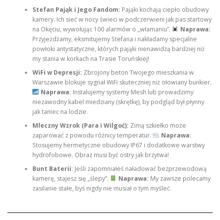
Stefan Pająk i Jego Fandom:
Pająki kochają ciepło obudowy
kamery. Ich sieć w nocy świeci w podczerwieni jak pas startowy
na Okęciu, wywołując 100 alarmów o „włamaniu”.
Naprawa:
Przyjeżdżamy, eksmitujemy Stefana i nakładamy specjalne
powłoki antystatyczne, których pająki nienawidzą bardziej niż
my stania w korkach na Trasie Toruńskiej!
WiFi w Depresji:
Zbrojony beton Twojego mieszkania w
Warszawie blokuje sygnał WiFi skuteczniej niż ołowiany bunkier.
Naprawa:
Instalujemy systemy Mesh lub prowadzimy
niezawodny kabel miedziany (skrętkę), by podgląd był płynny
jak taniec na lodzie.
Mleczny Wzrok (Para i Wilgoć):
Zimą szkiełko może
zaparować z powodu różnicy temperatur.
Naprawa:
Stosujemy hermetyczne obudowy IP67 i dodatkowe warstwy
hydrofobowe. Obraz musi być ostry jak brzytwa!
Bunt Baterii:
Jeśli zapomniałeś naładować bezprzewodową
kamerę, stajesz się „ślepy”.
Naprawa:
My zawsze polecamy
zasilanie stałe, byś nigdy nie musiał o tym myśleć.