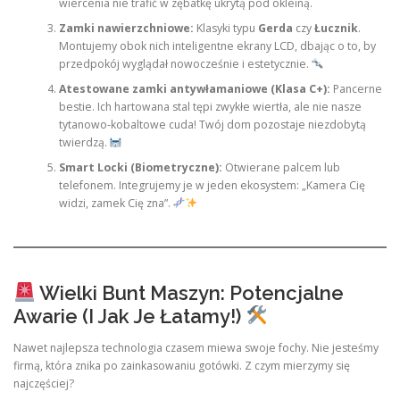
wiercenia nie trafić w zębatkę ukrytą pod okleiną.
Zamki nawierzchniowe:
Klasyki typu
Gerda
czy
Łucznik
.
Montujemy obok nich inteligentne ekrany LCD, dbając o to, by
przedpokój wyglądał nowocześnie i estetycznie.
Atestowane zamki antywłamaniowe (Klasa C+):
Pancerne
bestie. Ich hartowana stal tępi zwykłe wiertła, ale nie nasze
tytanowo-kobaltowe cuda! Twój dom pozostaje niezdobytą
twierdzą.
Smart Locki (Biometryczne):
Otwierane palcem lub
telefonem. Integrujemy je w jeden ekosystem: „Kamera Cię
widzi, zamek Cię zna”.
Wielki Bunt Maszyn: Potencjalne
Awarie (I Jak Je Łatamy!)
Nawet najlepsza technologia czasem miewa swoje fochy. Nie jesteśmy
firmą, która znika po zainkasowaniu gotówki. Z czym mierzymy się
najczęściej?