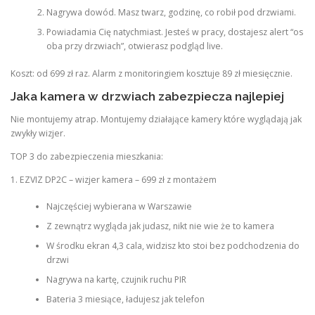
Nagrywa dowód. Masz twarz, godzinę, co robił pod drzwiami.
Powiadamia Cię natychmiast. Jesteś w pracy, dostajesz alert “os
oba przy drzwiach”, otwierasz podgląd live.
Koszt: od 699 zł raz. Alarm z monitoringiem kosztuje 89 zł miesięcznie.
Jaka kamera w drzwiach zabezpiecza najlepiej
Nie montujemy atrap. Montujemy działające kamery które wyglądają jak
zwykły wizjer.
TOP 3 do zabezpieczenia mieszkania:
1. EZVIZ DP2C – wizjer kamera – 699 zł z montażem
Najczęściej wybierana w Warszawie
Z zewnątrz wygląda jak judasz, nikt nie wie że to kamera
W środku ekran 4,3 cala, widzisz kto stoi bez podchodzenia do
drzwi
Nagrywa na kartę, czujnik ruchu PIR
Bateria 3 miesiące, ładujesz jak telefon