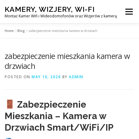
Skip
KAMERY, WIZJERY, WI-FI
to
Menu
content
Montaż Kamer Wifi i Wideodomofonów oraz Wizjerów z kamerą
Home
»
Blog
»
zabezpieczenie mieszkania kamera w drzwiach
GŁÓWNA
MONTAŻ KAMER WIFI W WARSZAWA
zabezpieczenie mieszkania kamera w
MONTAŻ WIDEDOMOFONÓW
drzwiach
POSTED ON
MAY 10, 2026
BY
ADMIN
MONTAŻU WIZJERÓW Z KAMERĄ
BLOG
PL
Zabezpieczenie
KONTAKT
Mieszkania – Kamera w
Drzwiach Smart/WiFi/IP