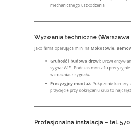
mechanicznego uszkodzenia.
Wyzwania techniczne (Warszawa i
Jako firma operująca m.in. na
Mokotowie, Bemowi
Grubość i budowa drzwi:
Drzwi antywła
sygnał WiFi. Podczas montażu precyzyjnie
wzmacniacz sygnału.
Precyzyjny montaż:
Połączenie kamery z
przycięcie przy dokręcaniu śrub to najczę
Profesjonalna instalacja – tel. 570