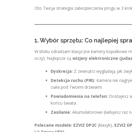
Oto Twoja strategia zabezpieczenia progu w 3 kro
1. Wybór sprzętu: Co najlepiej spr
W bloku odradzam klasyczne kamery kopułkowe mo
oczy). Najlepsze są
wizjery elektroniczne (judas
Dyskrecja:
Z zewnątrz wyglądają jak zwyk
Detekcja ruchu (PIR):
Kamera nie nagrywa
ciała pod Twoimi drzwiami.
Powiadomienia na telefon:
Dostajesz al
końcu świata.
Zasilanie:
Akumulatorowe (ładujesz raz na
Polecane modele:
EZVIZ DP2C
(klasyk),
EZVIZ D
lub
Eques VEIU
.