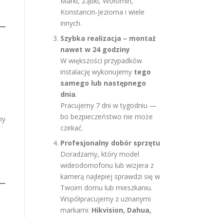
Marki, Ząbki, Wołomin,
Konstancin-Jeziorna i wiele
innych.
Szybka realizacja – montaż
nawet w 24 godziny
W większości przypadków
instalację wykonujemy
tego
samego lub następnego
o
dnia
.
Pracujemy 7 dni w tygodniu —
bo bezpieczeństwo nie może
ny
czekać.
Profesjonalny dobór sprzętu
Doradzamy, który model
wideodomofonu lub wizjera z
kamerą najlepiej sprawdzi się w
Twoim domu lub mieszkaniu.
Współpracujemy z uznanymi
markami:
Hikvision, Dahua,