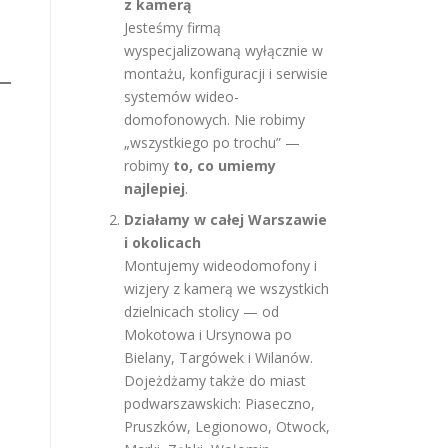
z kamerą
Jesteśmy firmą
wyspecjalizowaną wyłącznie w
montażu, konfiguracji i serwisie
systemów wideo-
domofonowych. Nie robimy
„wszystkiego po trochu” —
robimy
to, co umiemy
najlepiej
.
Działamy w całej Warszawie
i okolicach
Montujemy wideodomofony i
wizjery z kamerą we wszystkich
dzielnicach stolicy — od
Mokotowa i Ursynowa po
Bielany, Targówek i Wilanów.
Dojeżdżamy także do miast
podwarszawskich: Piaseczno,
Pruszków, Legionowo, Otwock,