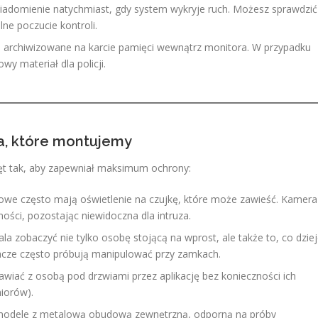
adomienie natychmiast, gdy system wykryje ruch. Możesz sprawdzić
ne poczucie kontroli.
ą archiwizowane na karcie pamięci wewnątrz monitora. W przypadku
y materiał dla policji.
a, które montujemy
zęt tak, aby zapewniał maksimum ochrony:
owe często mają oświetlenie na czujkę, które może zawieść. Kamera
ości, pozostając niewidoczna dla intruza.
a zobaczyć nie tylko osobę stojącą na wprost, ale także to, co dzie
acze często próbują manipulować przy zamkach.
ać z osobą pod drzwiami przez aplikację bez konieczności ich
niorów).
odele z metalową obudową zewnętrzną, odporną na próby