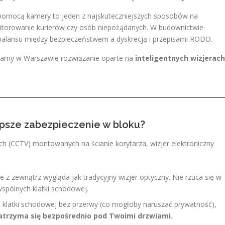
 pomocą kamery to jeden z najskuteczniejszych sposobów na
itorowanie kurierów czy osób niepożądanych. W budownictwie
balansu między bezpieczeństwem a dyskrecją i przepisami RODO.
ażamy w Warszawie rozwiązanie oparte na
inteligentnych wizjerach
.
epsze zabezpieczenie w bloku?
 (CCTV) montowanych na ścianie korytarza, wizjer elektroniczny
 z zewnątrz wygląda jak tradycyjny wizjer optyczny. Nie rzuca się w
wspólnych klatki schodowej.
klatki schodowej bez przerwy (co mogłoby naruszać prywatność),
atrzyma się bezpośrednio pod Twoimi drzwiami
.