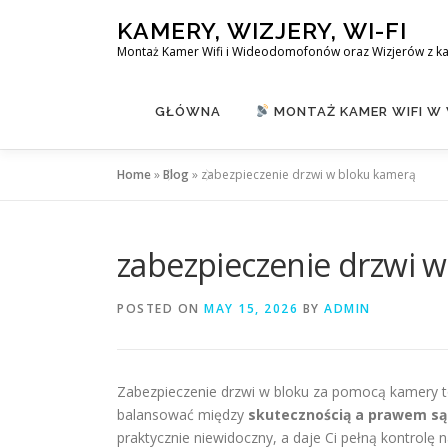
Skip
KAMERY, WIZJERY, WI-FI
to
Montaż Kamer Wifi i Wideodomofonów oraz Wizjerów z k
content
GŁÓWNA
MONTAŻ KAMER WIFI W
Home
»
Blog
»
zabezpieczenie drzwi w bloku kamerą
zabezpieczenie drzwi 
POSTED ON
MAY 15, 2026
BY
ADMIN
Zabezpieczenie drzwi w bloku za pomocą kamery t
balansować między
skutecznością a prawem są
praktycznie niewidoczny, a daje Ci pełną kontrolę n