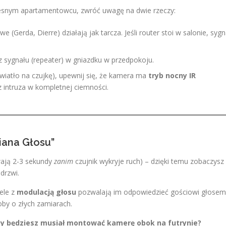
oczesnym apartamentowcu, zwróć uwagę na dwie rzeczy:
(Gerda, Dierre) działają jak tarcza. Jeśli router stoi w salonie, sygn
sygnału (repeater) w gniazdku w przedpokoju.
(światło na czujkę), upewnij się, że kamera ma
tryb nocny IR
 intruza w kompletnej ciemności.
miana Głosu”
ają 2-3 sekundy
zanim
czujnik wykryje ruch) – dzięki temu zobaczysz
drzwi.
ele z
modulacją głosu
pozwalają im odpowiedzieć gościowi głosem
by o złych zamiarach.
czy będziesz musiał montować kamerę obok na futrynie?