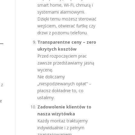
smart home, Wi-Fi, chmurą i
systemami alarmowymi.
Dzięki temu możesz sterować
wejściem, otwierać furtkę czy
drzwi z poziomu telefonu.
Transparentne ceny – zero
ukrytych kosztów
Przed rozpoczęciem prac
zawsze przedstawiamy jasną
wycenę.
Nie doliczamy
„niespodziewanych opłat” –
 z
płacisz dokładnie to, co
ustalimy.
je
Zadowolenie klientów to
nasza wizytówka
Każdy montaż traktujemy
indywidualnie i z pełnym
zaangażowaniem.