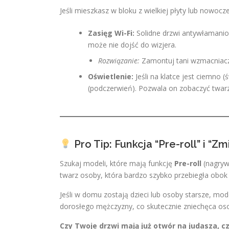
Jeśli mieszkasz w bloku z wielkiej płyty lub now
Zasięg Wi-Fi:
Solidne drzwi antywłamaniowe 
może nie dojść do wizjera.
Rozwiązanie:
Zamontuj tani wzmacniacz 
Oświetlenie:
Jeśli na klatce jest ciemno 
(podczerwień). Pozwala on zobaczyć twarz
Pro Tip: Funkcja “Pre-roll” i “Z
Szukaj modeli, które mają funkcję
Pre-roll
(nagryw
twarz osoby, która bardzo szybko przebiegła obok 
Jeśli w domu zostają dzieci lub osoby starsze, mod
dorosłego mężczyzny, co skutecznie zniechęca oso
Czy Twoje drzwi mają już otwór na judasza, 