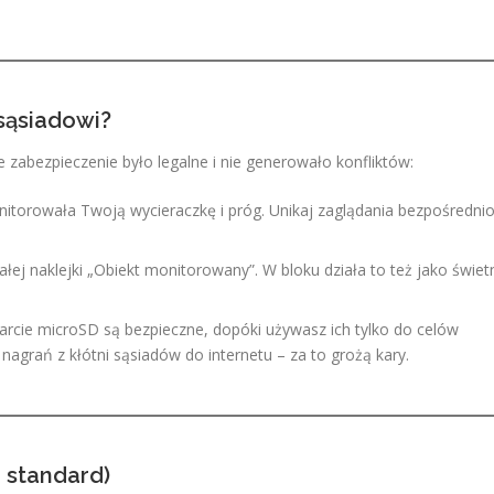
 sąsiadowi?
zabezpieczenie było legalne i nie generowało konfliktów:
torowała Twoją wycieraczkę i próg. Unikaj zaglądania bezpośredni
ej naklejki „Obiekt monitorowany”. W bloku działa to też jako świet
arcie microSD są bezpieczne, dopóki używasz ich tylko do celów
nagrań z kłótni sąsiadów do internetu – za to grożą kary.
 standard)