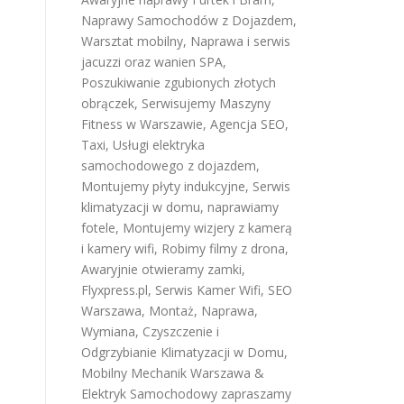
Naprawy Samochodów z Dojazdem
,
Warsztat mobilny
,
Naprawa i serwis
jacuzzi oraz wanien SPA
,
Poszukiwanie zgubionych złotych
obrączek
,
Serwisujemy Maszyny
Fitness w Warszawie
,
Agencja SEO
,
Taxi
,
Usługi elektryka
samochodowego z dojazdem
,
Montujemy płyty indukcyjne
,
Serwis
klimatyzacji w domu
,
naprawiamy
fotele
,
Montujemy wizjery z kamerą
i kamery wifi
,
Robimy filmy z drona
,
Awaryjnie otwieramy zamki
,
Flyxpress.pl
,
Serwis Kamer Wifi
,
SEO
Warszawa
,
Montaż, Naprawa,
Wymiana, Czyszczenie i
Odgrzybianie Klimatyzacji w Domu
,
Mobilny Mechanik Warszawa &
Elektryk Samochodowy
zapraszamy