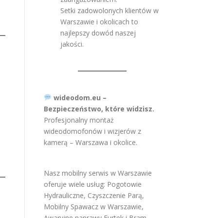
Setki zadowolonych klientów w
Warszawie i okolicach to
najlepszy dowód naszej
jakości.
wideodom.eu –
Bezpieczeństwo, które widzisz.
Profesjonalny montaż
wideodomofonów i wizjerów z
kamerą – Warszawa i okolice.
Nasz mobilny serwis w Warszawie
oferuje wiele usług:
Pogotowie
Hydrauliczne
,
Czyszczenie Parą
,
Mobilny Spawacz w Warszawie
,
Awaryjne naprawy Furtek i Bram
,