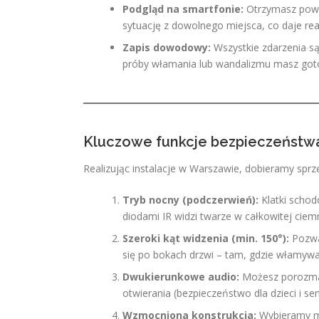
Podgląd na smartfonie:
Otrzymasz powi
sytuację z dowolnego miejsca, co daje real
Zapis dowodowy:
Wszystkie zdarzenia s
próby włamania lub wandalizmu masz gotow
Kluczowe funkcje bezpieczeństw
Realizując instalacje w Warszawie, dobieramy spr
Tryb nocny (podczerwień):
Klatki schod
diodami IR widzi twarze w całkowitej ciemn
Szeroki kąt widzenia (min. 150°):
Pozwal
się po bokach drzwi – tam, gdzie włamyw
Dwukierunkowe audio:
Możesz porozmawi
otwierania (bezpieczeństwo dla dzieci i se
Wzmocniona konstrukcja:
Wybieramy m