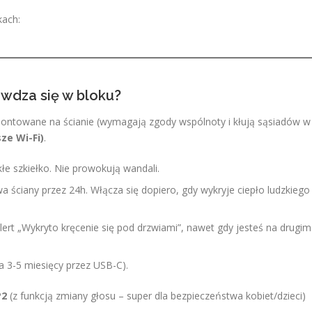
kach:
awdza się w bloku?
ntowane na ścianie (wymagają zgody wspólnoty i kłują sąsiadów w
ze Wi-Fi)
.
łe szkiełko. Nie prowokują wandali.
 ściany przez 24h. Włącza się dopiero, gdy wykryje ciepło ludzkiego
ert „Wykryto kręcenie się pod drzwiami”, nawet gdy jesteś na drugim
 3-5 miesięcy przez USB-C).
P2
(z funkcją zmiany głosu – super dla bezpieczeństwa kobiet/dzieci)