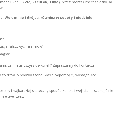
modelu (np.
EZVIZ, Secutek, Tuya
), przez montaż mechaniczny, aż
w.
 Wołominie i Grójcu, również w soboty i niedziele.
zwi.
izacja fałszywych alarmów).
nagrań.
iami, zanim usłyszysz dzwonek? Zapraszamy do kontaktu.
ą to drzwi o podwyższonej klasie odporności, wymagające
ostszy i najbardziej skuteczny sposób kontroli wejścia — szczególnie
nim otworzysz
.