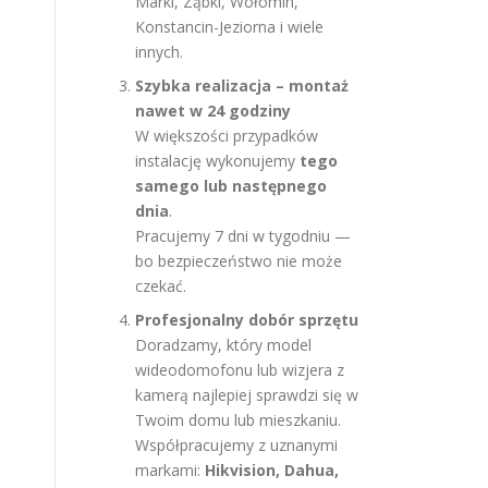
Marki, Ząbki, Wołomin,
Konstancin-Jeziorna i wiele
innych.
Szybka realizacja – montaż
nawet w 24 godziny
W większości przypadków
instalację wykonujemy
tego
samego lub następnego
dnia
.
Pracujemy 7 dni w tygodniu —
bo bezpieczeństwo nie może
czekać.
Profesjonalny dobór sprzętu
Doradzamy, który model
wideodomofonu lub wizjera z
kamerą najlepiej sprawdzi się w
Twoim domu lub mieszkaniu.
Współpracujemy z uznanymi
markami:
Hikvision, Dahua,