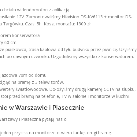
a chciała wideodomofon z aplikacją.
zasilanie 12V. Zamontowaliśmy Hikvision DS-KV6113 + monitor DS-
na Targówku. Czas: 5h. Koszt montażu: 1300 zł.
dzorem konserwatora
ry 60 cm.
 piaskowca, trasa kablowa od tyłu budynku przez piwnicę. Użyliśmy
yłach po dawnym dzwonku. Uzgodniliśmy wszystko z konserwatorem.
a wjazdowa 70m od domu
podgląd na bramę z 3 telewizorów.
nwertery światłowodowe. Dołożyliśmy drugą kamerę CCTV na słupku,
o stoi przed bramą na telefonie, TV w salonie i monitorze w kuchni.
nie w Warszawie i Piasecznie
Warszawy i Piaseczna pytają nas o:
en przycisk na monitorze otwiera furtkę, drugi bramę.