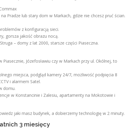
, Commax
na Pradze lub stary dom w Markach, gdzie nie chcesz pruć ścian.
problemów z konfiguracją sieci.
ry, gorsza jakość obrazu nocą.
 Struga – domy z lat 2000, starsze części Piaseczna.
 Piasecznie, Józefosławiu czy w Markach przy ul. Okólnej, to
wolnego miejsca, podgląd kamery 24/7, możliwość podpięcia 8
CCTV i alarmem Satel.
 w domu.
ncje w Konstancinie i Zalesiu, apartamenty na Mokotowie i
owiedz jaki masz budynek, a dobierzemy technologię w 2 minuty.
atnich 3 miesięcy