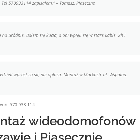
m. Tel 570933114 zapisałem.” – Tomasz, Piaseczno
Bródnie. Bałem się kucia, a oni wpięli się w stare kable. 2h i
iedzieli wprost co się nie opłaca. Montaż w Markach, ul. Wspólna.
woń: 570 933 114
ontaż wideodomofonów
awie i Piasecznie