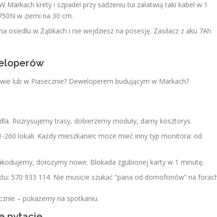
 Markach krety i szpadel przy sadzeniu tui załatwią taki kabel w 1
750N w ziemi na 30 cm.
a osiedlu w Ząbkach i nie wejdziesz na posesję. Zasilacz z aku 7Ah
weloperów
nowie lub w Piasecznie? Deweloperem budującym w Markach?
dla. Rozrysujemy trasy, dobierzemy moduły, damy kosztorys.
-260 lokali. Każdy mieszkaniec może mieć inny typ monitora: od
 zakodujemy, dołożymy nowe. Blokada zgubionej karty w 1 minutę.
tu: 570 933 114. Nie musicie szukać “pana od domofonów” na forach
cznie – pokażemy na spotkaniu.
e pytacie