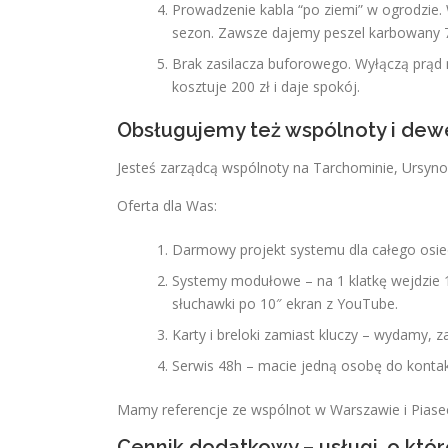
Prowadzenie kabla “po ziemi” w ogrodzie. W
sezon. Zawsze dajemy peszel karbowany 
Brak zasilacza buforowego. Wyłączą prąd n
kosztuje 200 zł i daje spokój.
Obsługujemy też wspólnoty i de
Jesteś zarządcą wspólnoty na Tarchominie, Ursy
Oferta dla Was:
Darmowy projekt systemu dla całego osie
Systemy modułowe – na 1 klatkę wejdzie 1
słuchawki po 10″ ekran z YouTube.
Karty i breloki zamiast kluczy – wydamy,
Serwis 48h – macie jedną osobę do kontak
Mamy referencje ze wspólnot w Warszawie i Piase
Cennik dodatkowy – usługi, o któr