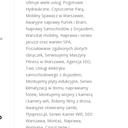
oferuje wiele usług:
Pogotowie
Hydrauliczne
,
Czyszczenie Parą
,
Mobilny Spawacz w Warszawie
,
Awaryjne naprawy Furtek i Bram
,
Naprawy Samochodów z Dojazdem
,
Warsztat mobilny
,
Naprawa i serwis
ów
jacuzzi oraz wanien SPA
,
Poszukiwanie zgubionych złotych
obrączek
,
Serwisujemy Maszyny
Fitness w Warszawie
,
Agencja SEO
,
Taxi
,
Usługi elektryka
samochodowego z dojazdem
,
Montujemy płyty indukcyjne
,
Serwis
klimatyzacji w domu
,
naprawiamy
fotele
,
Montujemy wizjery z kamerą
i kamery wifi
,
Robimy filmy z drona
,
Awaryjnie otwieramy zamki
,
Flyxpress.pl
,
Serwis Kamer Wifi
,
SEO
?
Warszawa
,
Montaż, Naprawa,
Wymiana, Czyszczenie i