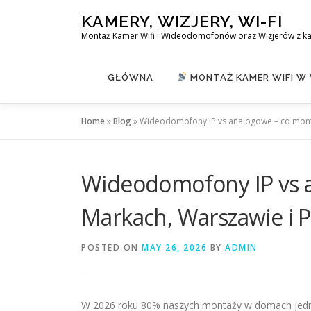
Skip
KAMERY, WIZJERY, WI-FI
to
Montaż Kamer Wifi i Wideodomofonów oraz Wizjerów z k
content
GŁÓWNA
MONTAŻ KAMER WIFI W
Home
»
Blog
»
Wideodomofony IP vs analogowe – co montu
Wideodomofony IP vs 
Markach, Warszawie i P
POSTED ON
MAY 26, 2026
BY
ADMIN
W 2026 roku 80% naszych montaży w domach jedno