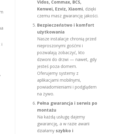
Vidos, Commax, BCS,
Kenwei, Ezviz, Xiaomi
, dzięki
rm
czemu masz gwarancję jakości.
Bezpieczeństwo i komfort
na
użytkowania
Nasze instalacje chronią przed
 i
nieproszonymi gośćmi i
pozwalają zobaczyć, kto
dzwoni do drzwi — nawet, gdy
jesteś poza domem.
Oferujemy systemy z
e
aplikacjami mobilnymi,
powiadomieniami i podglądem
na żywo.
Pełna gwarancja i serwis po
montażu
Na każdą usługę dajemy
gwarancję, a w razie awarii
działamy
szybko i