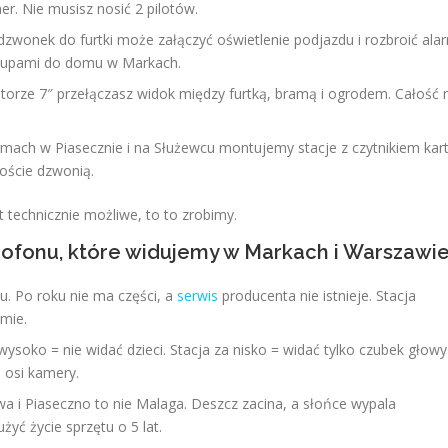
r. Nie musisz nosić 2 pilotów.
zwonek do furtki może załączyć oświetlenie podjazdu i rozbroić ala
akupami do domu w Markach.
ze 7″ przełączasz widok między furtką, bramą i ogrodem. Całość 
ach w Piasecznie i na Służewcu montujemy stacje z czytnikiem kart
oście dzwonią.
 technicznie możliwe, to to zrobimy.
ofonu, które widujemy w Markach i Warszawi
. Po roku nie ma części, a
serwis
producenta nie istnieje. Stacja
mie.
wysoko = nie widać dzieci. Stacja za nisko = widać tylko czubek głowy
 osi kamery.
 i Piaseczno to nie Malaga. Deszcz zacina, a słońce wypala
żyć życie sprzętu o 5 lat.