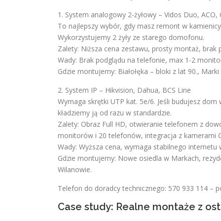
1. System analogowy 2-żyłowy – Vidos Duo, ACO
To najlepszy wybór, gdy masz remont w kamienicy 
Wykorzystujemy 2 żyły ze starego domofonu.
Zalety: Niższa cena zestawu, prosty montaż, brak 
Wady: Brak podglądu na telefonie, max 1-2 monito
Gdzie montujemy: Białołęka – bloki z lat 90., Marki
2. System IP – Hikvision, Dahua, BCS Line
Wymaga skrętki UTP kat. 5e/6. Jeśli budujesz dom w
kładziemy ją od razu w standardzie.
Zalety: Obraz Full HD, otwieranie telefonem z do
monitorów i 20 telefonów, integracja z kamerami 
Wady: Wyższa cena, wymaga stabilnego internetu
Gdzie montujemy: Nowe osiedla w Markach, rezyde
Wilanowie.
Telefon do doradcy technicznego: 570 933 114 – p
Case study: Realne montaże z ost