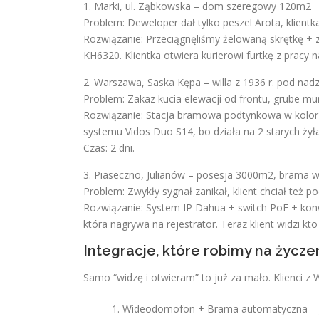
1. Marki, ul. Ząbkowska – dom szeregowy 120m2
Problem: Deweloper dał tylko peszel Arota, klientk
Rozwiązanie: Przeciągnęliśmy żelowaną skrętkę + 
KH6320. Klientka otwiera kurierowi furtkę z pracy 
2. Warszawa, Saska Kępa – willa z 1936 r. pod na
Problem: Zakaz kucia elewacji od frontu, grube mu
Rozwiązanie: Stacja bramowa podtynkowa w kolorze
systemu Vidos Duo S14, bo działa na 2 starych ż
Czas: 2 dni.
3. Piaseczno, Julianów – posesja 3000m2, bram
Problem: Zwykły sygnał zanikał, klient chciał też 
Rozwiązanie: System IP Dahua + switch PoE + ko
która nagrywa na rejestrator. Teraz klient widzi kt
Integracje, które robimy na życze
Samo “widzę i otwieram” to już za mało. Klienci z 
Wideodomofon + Brama automatyczna – jed