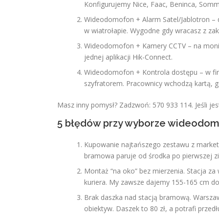
Konfigurujemy Nice, Faac, Beninca, Somme
Wideodomofon + Alarm Satel/Jablotron – d
w wiatrołapie. Wygodne gdy wracasz z z
Wideodomofon + Kamery CCTV – na monitor
jednej aplikacji Hik-Connect.
Wideodomofon + Kontrola dostępu – w firm
szyfratorem. Pracownicy wchodzą kartą, g
Masz inny pomysł? Zadzwoń: 570 933 114. Jeśli jest
5 błędów przy wyborze wideodom
Kupowanie najtańszego zestawu z marketu
bramowa paruje od środka po pierwszej zi
Montaż “na oko” bez mierzenia. Stacja za 
kuriera. My zawsze dajemy 155-165 cm do
Brak daszka nad stacją bramową. Warszawa
obiektyw. Daszek to 80 zł, a potrafi przedłu