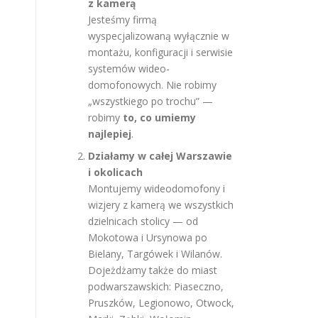
z kamerą
Jesteśmy firmą
wyspecjalizowaną wyłącznie w
montażu, konfiguracji i serwisie
systemów wideo-
domofonowych. Nie robimy
„wszystkiego po trochu” —
robimy
to, co umiemy
najlepiej
.
Działamy w całej Warszawie
i okolicach
Montujemy wideodomofony i
wizjery z kamerą we wszystkich
dzielnicach stolicy — od
Mokotowa i Ursynowa po
Bielany, Targówek i Wilanów.
Dojeżdżamy także do miast
podwarszawskich: Piaseczno,
Pruszków, Legionowo, Otwock,