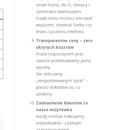
smart home, Wi-Fi, chmurą i
systemami alarmowymi.
Dzięki temu możesz sterować
wejściem, otwierać furtkę czy
drzwi z poziomu telefonu.
Transparentne ceny – zero
ukrytych kosztów
Przed rozpoczęciem prac
zawsze przedstawiamy jasną
wycenę.
Nie doliczamy
„niespodziewanych opłat” –
płacisz dokładnie to, co
ustalimy.
Zadowolenie klientów to
nasza wizytówka
Każdy montaż traktujemy
indywidualnie i z pełnym
zaangażowaniem.