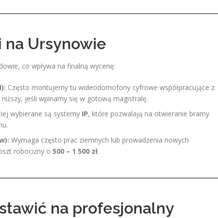
ji na Ursynowie
dowie, co wpływa na finalną wycenę:
):
Często montujemy tu wideodomofony cyfrowe współpracujące z
iższy, jeśli wpinamy się w gotową magistralę.
iej wybierane są systemy
IP
, które pozwalają na otwieranie bramy
nu.
w):
Wymaga często prac ziemnych lub prowadzenia nowych
oszt robocizny o
500 – 1 500 zł
.
tawić na profesjonalny