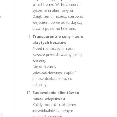
smart home, Wi-Fi, chmurą i
systemami alarmowymi.
Dzięki temu możesz sterować
e
wejściem, otwierać furtkę czy
drzwi z poziomu telefonu.
Transparentne ceny – zero
ukrytych kosztów
Przed rozpoczęciem prac
zawsze przedstawiamy jasną
wycenę.
Nie doliczamy
„niespodziewanych opłat” –
płacisz dokładnie to, co
ustalimy.
Zadowolenie klientów to
nasza wizytówka
Każdy montaż traktujemy
indywidualnie i z pełnym
zaangażowaniem.