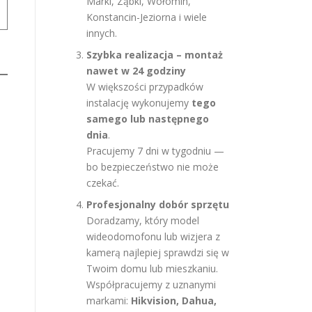
Marki, Ząbki, Wołomin,
Konstancin-Jeziorna i wiele
innych.
Szybka realizacja – montaż
nawet w 24 godziny
W większości przypadków
instalację wykonujemy
tego
samego lub następnego
dnia
.
Pracujemy 7 dni w tygodniu —
bo bezpieczeństwo nie może
czekać.
Profesjonalny dobór sprzętu
Doradzamy, który model
wideodomofonu lub wizjera z
kamerą najlepiej sprawdzi się w
Twoim domu lub mieszkaniu.
Współpracujemy z uznanymi
markami:
Hikvision, Dahua,