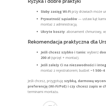
Ryzyka i dobre praktyki
Słaby zasięg Wi‑Fi
przy drzwiach może un
Prywatność sąsiadów
— ustaw kąt kamery
montaż z administracją.
Ukryte koszty
: abonament chmurowy, wym
Rekomendacja praktyczna dla U
Jeśli chcesz szybko i tanio:
wybierz
doo
200 zł
(sprzęt + montaż).
Jeśli zależy Ci na niezawodności i integ
montaż z rejestratorem; budżet
~1 500–4 
Jeśli chcesz, przygotuję
szybką, darmową wycen
preferencję (Wi‑Fi/PoE) i czy chcesz zapis w 
terminami montażu.