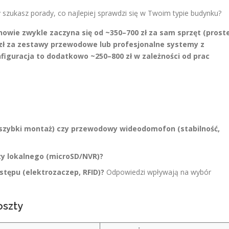
y szukasz porady, co najlepiej sprawdzi się w Twoim typie budynku?
wie zwykle zaczyna się od ~350–700 zł za sam sprzęt (prost
00 zł za zestawy przewodowe lub profesjonalne systemy z
figuracja to dodatkowo ~250–800 zł w zależności od prac
szybki montaż) czy przewodowy wideodomofon (stabilność,
zy lokalnego (microSD/NVR)?
ostępu (elektrozaczep, RFID)?
Odpowiedzi wpływają na wybór
oszty