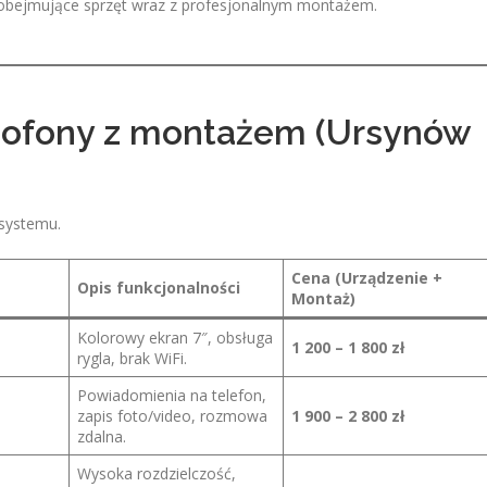
 obejmujące sprzęt wraz z profesjonalnym montażem.
ofony z montażem (Ursynów
 systemu.
Cena (Urządzenie +
Opis funkcjonalności
Montaż)
Kolorowy ekran 7″, obsługa
1 200 – 1 800 zł
rygla, brak WiFi.
Powiadomienia na telefon,
zapis foto/video, rozmowa
1 900 – 2 800 zł
zdalna.
Wysoka rozdzielczość,