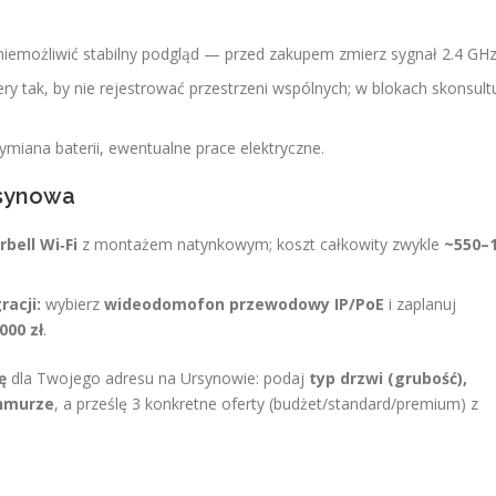
iemożliwić stabilny podgląd — przed zakupem zmierz sygnał 2.4 GHz
 tak, by nie rejestrować przestrzeni wspólnych; w blokach skonsult
iana baterii, ewentualne prace elektryczne.
rsynowa
rbell Wi‑Fi
z montażem natynkowym; koszt całkowity zwykle
~550–
racji:
wybierz
wideodomofon przewodowy IP/PoE
i zaplanuj
000 zł
.
ę
dla Twojego adresu na Ursynowie: podaj
typ drzwi (grubość),
chmurze
, a prześlę 3 konkretne oferty (budżet/standard/premium) z