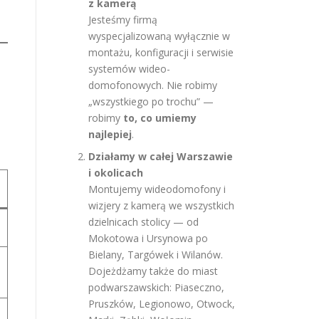
z kamerą
Jesteśmy firmą
wyspecjalizowaną wyłącznie w
montażu, konfiguracji i serwisie
systemów wideo-
domofonowych. Nie robimy
„wszystkiego po trochu” —
robimy
to, co umiemy
najlepiej
.
Działamy w całej Warszawie
i okolicach
Montujemy wideodomofony i
wizjery z kamerą we wszystkich
dzielnicach stolicy — od
Mokotowa i Ursynowa po
Bielany, Targówek i Wilanów.
Dojeżdżamy także do miast
podwarszawskich: Piaseczno,
Pruszków, Legionowo, Otwock,