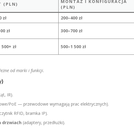
MONTAŻ I KONFIGURACJA
 (PLN)
(PLN)
 zł
200–400 zł
00 zł
300–700 zł
 500+ zł
500–1 500 zł
eżne od marki i funkcji.
y)
ąt, IR).
ciowe/PoE — przewodowe wymagają prac elektrycznych).
czytnik RFID, bramka IP).
 drzwiach
(adaptery, przedłużki).