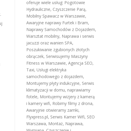
oferuje wiele usług:
Pogotowie
Hydrauliczne
,
Czyszczenie Parą
,
.
Mobilny Spawacz w Warszawie
,
Awaryjne naprawy Furtek i Bram
,
uj
Naprawy Samochodów z Dojazdem
,
Warsztat mobilny
,
Naprawa i serwis
jacuzzi oraz wanien SPA
,
Poszukiwanie zgubionych złotych
obrączek
,
Serwisujemy Maszyny
Fitness w Warszawie
,
Agencja SEO
,
1
Taxi
,
Usługi elektryka
samochodowego z dojazdem
,
Montujemy płyty indukcyjne
,
Serwis
klimatyzacji w domu
,
naprawiamy
fotele
,
Montujemy wizjery z kamerą
i kamery wifi
,
Robimy filmy z drona
,
Awaryjnie otwieramy zamki
,
Flyxpress.pl
,
Serwis Kamer Wifi
,
SEO
Warszawa
,
Montaż, Naprawa,
Wymiana, Czyszczenie i