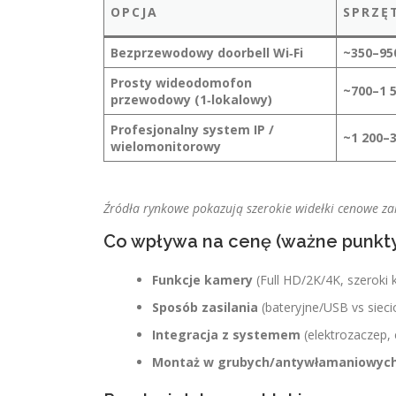
OPCJA
SPRZĘT
Bezprzewodowy doorbell Wi‑Fi
~350–950
Prosty wideodomofon
~700–1 5
przewodowy (1‑lokalowy)
Profesjonalny system IP /
~1 200–3
wielomonitorowy
Źródła rynkowe pokazują szerokie widełki cenowe zal
Co wpływa na cenę (ważne punkt
Funkcje kamery
(Full HD/2K/4K, szeroki k
Sposób zasilania
(bateryjne/USB vs sie
Integracja z systemem
(elektrozaczep, 
Montaż w grubych/antywłamaniowych