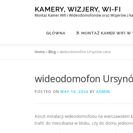
Skip
KAMERY, WIZJERY, WI-FI
to
Montaż Kamer Wifi i Wideodomofonów oraz Wizjerów z k
content
GŁÓWNA
MONTAŻ KAMER WIFI W
Home
»
Blog
»
wideodomofon Ursynów cena
wideodomofon Ursynó
POSTED ON
MAY 10, 2026
BY
ADMIN
Koszt instalacji wideodomofonu na warszawskim
trafić do mieszkania w bloku, czy do domu jednor