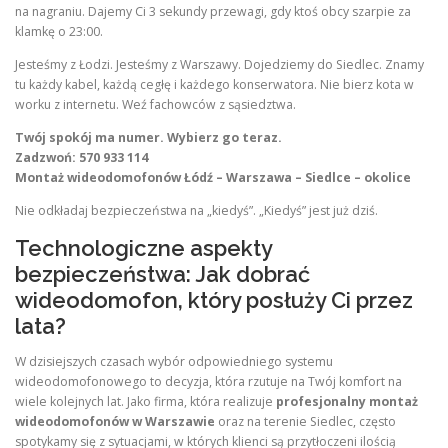
na nagraniu. Dajemy Ci 3 sekundy przewagi, gdy ktoś obcy szarpie za
klamkę o 23:00.
Jesteśmy z Łodzi. Jesteśmy z Warszawy. Dojedziemy do Siedlec. Znamy
tu każdy kabel, każdą cegłę i każdego konserwatora. Nie bierz kota w
worku z internetu. Weź fachowców z sąsiedztwa.
Twój spokój ma numer. Wybierz go teraz.
Zadzwoń: 570 933 114
Montaż wideodomofonów Łódź – Warszawa – Siedlce – okolice
Nie odkładaj bezpieczeństwa na „kiedyś”. „Kiedyś” jest już dziś.
Technologiczne aspekty
bezpieczeństwa: Jak dobrać
wideodomofon, który posłuży Ci przez
lata?
W dzisiejszych czasach wybór odpowiedniego systemu
wideodomofonowego to decyzja, która rzutuje na Twój komfort na
wiele kolejnych lat. Jako firma, która realizuje
profesjonalny montaż
wideodomofonów w Warszawie
oraz na terenie Siedlec, często
spotykamy się z sytuacjami, w których klienci są przytłoczeni ilością