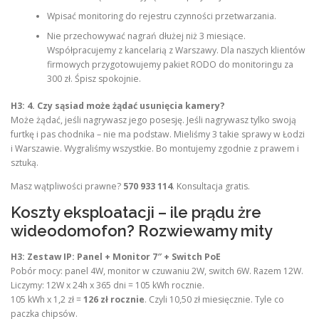
Wpisać monitoring do rejestru czynności przetwarzania.
Nie przechowywać nagrań dłużej niż 3 miesiące.
Współpracujemy z kancelarią z Warszawy. Dla naszych klientów
firmowych przygotowujemy pakiet RODO do monitoringu za
300 zł. Śpisz spokojnie.
H3: 4. Czy sąsiad może żądać usunięcia kamery?
Może żądać, jeśli nagrywasz jego posesję. Jeśli nagrywasz tylko swoją
furtkę i pas chodnika – nie ma podstaw. Mieliśmy 3 takie sprawy w Łodzi
i Warszawie. Wygraliśmy wszystkie. Bo montujemy zgodnie z prawem i
sztuką.
Masz wątpliwości prawne?
570 933 114
. Konsultacja gratis.
Koszty eksploatacji – ile prądu żre
wideodomofon? Rozwiewamy mity
H3: Zestaw IP: Panel + Monitor 7″ + Switch PoE
Pobór mocy: panel 4W, monitor w czuwaniu 2W, switch 6W. Razem 12W.
Liczymy: 12W x 24h x 365 dni = 105 kWh rocznie.
105 kWh x 1,2 zł =
126 zł rocznie
. Czyli 10,50 zł miesięcznie. Tyle co
paczka chipsów.