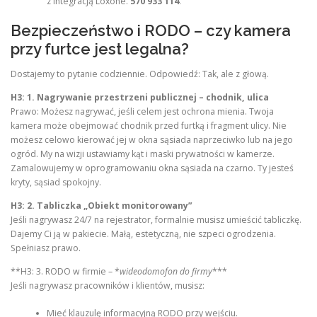
z integracją Loxone.
570 933 114
.
Bezpieczeństwo i RODO – czy kamera
przy furtce jest legalna?
Dostajemy to pytanie codziennie. Odpowiedź: Tak, ale z głową.
H3: 1. Nagrywanie przestrzeni publicznej – chodnik, ulica
Prawo: Możesz nagrywać, jeśli celem jest ochrona mienia. Twoja
kamera może obejmować chodnik przed furtką i fragment ulicy. Nie
możesz celowo kierować jej w okna sąsiada naprzeciwko lub na jego
ogród. My na wizji ustawiamy kąt i maski prywatności w kamerze.
Zamalowujemy w oprogramowaniu okna sąsiada na czarno. Ty jesteś
kryty, sąsiad spokojny.
H3: 2. Tabliczka „Obiekt monitorowany”
Jeśli nagrywasz 24/7 na rejestrator, formalnie musisz umieścić tabliczkę.
Dajemy Ci ją w pakiecie. Małą, estetyczną, nie szpeci ogrodzenia.
Spełniasz prawo.
**H3: 3. RODO w firmie – *
wideodomofon do firmy
***
Jeśli nagrywasz pracowników i klientów, musisz:
Mieć klauzulę informacyjną RODO przy wejściu.