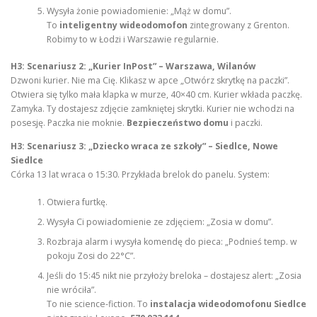
Wysyła żonie powiadomienie: „Mąż w domu”.
To
inteligentny wideodomofon
zintegrowany z Grenton.
Robimy to w Łodzi i Warszawie regularnie.
H3: Scenariusz 2: „Kurier InPost” – Warszawa, Wilanów
Dzwoni kurier. Nie ma Cię. Klikasz w apce „Otwórz skrytkę na paczki”.
Otwiera się tylko mała klapka w murze, 40×40 cm. Kurier wkłada paczkę.
Zamyka. Ty dostajesz zdjęcie zamkniętej skrytki. Kurier nie wchodzi na
posesję. Paczka nie moknie.
Bezpieczeństwo domu
i paczki.
H3: Scenariusz 3: „Dziecko wraca ze szkoły” – Siedlce, Nowe
Siedlce
Córka 13 lat wraca o 15:30. Przykłada brelok do panelu. System:
Otwiera furtkę.
Wysyła Ci powiadomienie ze zdjęciem: „Zosia w domu”.
Rozbraja alarm i wysyła komendę do pieca: „Podnieś temp. w
pokoju Zosi do 22°C”.
Jeśli do 15:45 nikt nie przyłoży breloka – dostajesz alert: „Zosia
nie wróciła”.
To nie science-fiction. To
instalacja wideodomofonu Siedlce