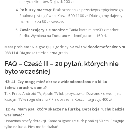
naszych klientów. Dojazd: 200 zł.
Po burzy martwy
: Brak ochronnika przeciwprzepięciowego.
Spalona płyta główna. Koszt: 500-1100 zł. Dlatego my dajemy
ochronnik za 80 zł zawsze.
Zawieszający się monitor
: Tania karta microSD z marketu.
Padła. Wymiana na Endurance + konfiguracja: 150 zł.
Masz problem? Nie googluj 3 godziny.
Serwis wideodomofonów
:
570
933 114
. Diagnoza telefoniczna gratis.
FAQ – Część III – 20 pytań, których nie
było wcześniej
H3: 41. Czy mogę mieć obraz z wideodomofonu na kilku
telewizorach w domu?
Tak. Przez Android TV, Apple TV lub przystawkę. Dzwonek dzwoni, na
każdym TV w rogu ekranu PiP z obrazem. Koszt integracji: 400 zł.
H3: 42. Mam psa, który skacze na furtkę. Detekcja ruchu będzie
wariować?
Ustawimy strefy detekcji. Kamera ignoruje ruch poniżej 50 cm. Reaguje
tylko na ludzi. Pies może skakać.