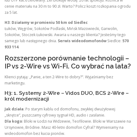
lub UTP kat.6 żelowany. Żel blokuje wodę. 20 lat spokoju. Różnica w
cenie materiału na 30 m to 90 zł. Warto? Policz koszt rozkopania ogrodu
za 5 lat.
H3: Działamy w promieniu 50 km od Siedlec
Łuków, Węgrów, Sokołów Podlaski, Mińsk Mazowiecki, Garwolin,
Sokołów, Stoczek Łukowski. Awaria u naszego klienta? Jesteśmy tego
samego lub następnego dnia.
Serwis wideodomofonów
Siedlce:
570
933 114
.
Rozszerzone porównanie technologii –
IP vs 2-Wire vs Wi-Fi. Co wybrać na lata?
Klienci pytają: „Panie, a ten 2-Wire to dobry?”. Wyjaśniamy bez
marketingu.
H3: 1. Systemy 2-Wire – Vidos DUO, BCS 2-Wire –
król modernizacji
Jak działa
: Po starym kablu od domofonu, zwykłej dwużyłowej
„skrętce”, puszczamy cyfrowy sygnał HD, audio i zasilanie.
Dla kogo
: Bloki w Łodzi na Widzewie, Teofilowie. Bloki w Warszawie na
Ursynowie, Bródnie. Masz 40-letni domofon Cyfral? Wymieniamy na
wideodomofon bez kucia pionów.