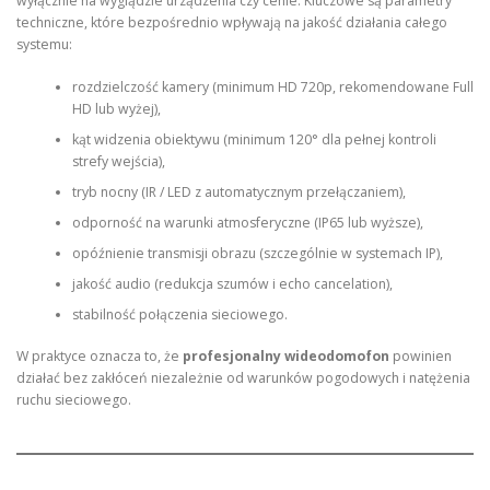
wyłącznie na wyglądzie urządzenia czy cenie. Kluczowe są parametry
techniczne, które bezpośrednio wpływają na jakość działania całego
systemu:
rozdzielczość kamery (minimum HD 720p, rekomendowane Full
HD lub wyżej),
kąt widzenia obiektywu (minimum 120° dla pełnej kontroli
strefy wejścia),
tryb nocny (IR / LED z automatycznym przełączaniem),
odporność na warunki atmosferyczne (IP65 lub wyższe),
opóźnienie transmisji obrazu (szczególnie w systemach IP),
jakość audio (redukcja szumów i echo cancelation),
stabilność połączenia sieciowego.
W praktyce oznacza to, że
profesjonalny wideodomofon
powinien
działać bez zakłóceń niezależnie od warunków pogodowych i natężenia
ruchu sieciowego.