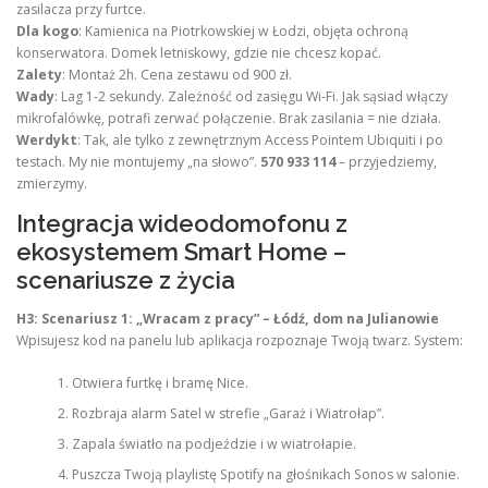
zasilacza przy furtce.
Dla kogo
: Kamienica na Piotrkowskiej w Łodzi, objęta ochroną
konserwatora. Domek letniskowy, gdzie nie chcesz kopać.
Zalety
: Montaż 2h. Cena zestawu od 900 zł.
Wady
: Lag 1-2 sekundy. Zależność od zasięgu Wi-Fi. Jak sąsiad włączy
mikrofalówkę, potrafi zerwać połączenie. Brak zasilania = nie działa.
Werdykt
: Tak, ale tylko z zewnętrznym Access Pointem Ubiquiti i po
testach. My nie montujemy „na słowo”.
570 933 114
– przyjedziemy,
zmierzymy.
Integracja wideodomofonu z
ekosystemem Smart Home –
scenariusze z życia
H3: Scenariusz 1: „Wracam z pracy” – Łódź, dom na Julianowie
Wpisujesz kod na panelu lub aplikacja rozpoznaje Twoją twarz. System:
Otwiera furtkę i bramę Nice.
Rozbraja alarm Satel w strefie „Garaż i Wiatrołap”.
Zapala światło na podjeździe i w wiatrołapie.
Puszcza Twoją playlistę Spotify na głośnikach Sonos w salonie.