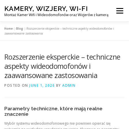
Skip
KAMERY, WIZJERY, WI-FI
to
Menu
content
Montaż Kamer Wifi i Wideodomofonów oraz Wizjerów z kamerą
Home
»
Blog
»
Rozszerzenie eksperckie – techniczne aspekty wideodomofonów i
GŁÓWNA
MONTAŻ KAMER WIFI W WARSZAWA
zaawansowane zastosowania
Rozszerzenie eksperckie – techniczne
MONTAŻ WIDEDOMOFONÓW
aspekty wideodomofonów i
zaawansowane zastosowania
MONTAŻU WIZJERÓW Z KAMERĄ
BLOG
POSTED ON
JUNE 1, 2026
BY
ADMIN
PL
KONTAKT
Parametry techniczne, które mają realne
znaczenie
Wybór systemu wideodomofonowego nie powinien opierać się