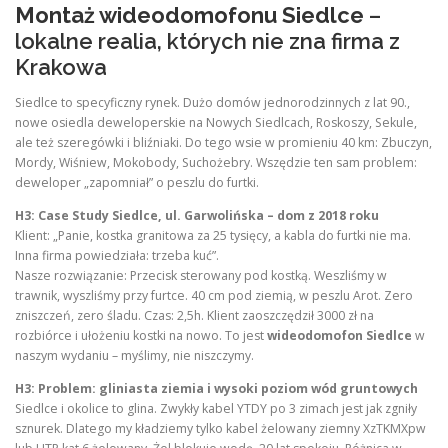
Montaż wideodomofonu Siedlce
–
lokalne realia, których nie zna firma z
Krakowa
Siedlce to specyficzny rynek. Dużo domów jednorodzinnych z lat 90.,
nowe osiedla deweloperskie na Nowych Siedlcach, Roskoszy, Sekule,
ale też szeregówki i bliźniaki. Do tego wsie w promieniu 40 km: Zbuczyn,
Mordy, Wiśniew, Mokobody, Suchożebry. Wszędzie ten sam problem:
deweloper „zapomniał” o peszlu do furtki.
H3: Case Study Siedlce, ul. Garwolińska – dom z 2018 roku
Klient: „Panie, kostka granitowa za 25 tysięcy, a kabla do furtki nie ma.
Inna firma powiedziała: trzeba kuć”.
Nasze rozwiązanie: Przecisk sterowany pod kostką. Weszliśmy w
trawnik, wyszliśmy przy furtce. 40 cm pod ziemią, w peszlu Arot. Zero
zniszczeń, zero śladu. Czas: 2,5h. Klient zaoszczędził 3000 zł na
rozbiórce i ułożeniu kostki na nowo. To jest
wideodomofon Siedlce
w
naszym wydaniu – myślimy, nie niszczymy.
H3: Problem: gliniasta ziemia i wysoki poziom wód gruntowych
Siedlce i okolice to glina. Zwykły kabel YTDY po 3 zimach jest jak zgniły
sznurek. Dlatego my kładziemy tylko kabel żelowany ziemny XzTKMXpw