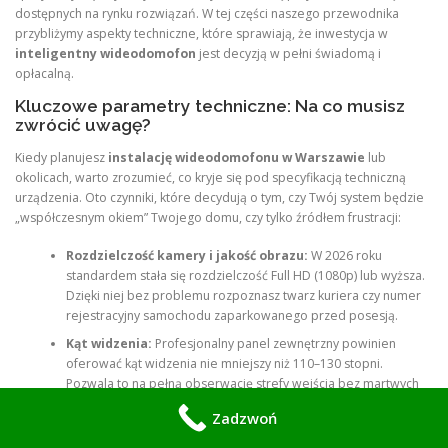
dostępnych na rynku rozwiązań. W tej części naszego przewodnika
przybliżymy aspekty techniczne, które sprawiają, że inwestycja w
inteligentny wideodomofon
jest decyzją w pełni świadomą i
opłacalną.
Kluczowe parametry techniczne: Na co musisz
zwrócić uwagę?
Kiedy planujesz
instalację wideodomofonu w Warszawie
lub
okolicach, warto zrozumieć, co kryje się pod specyfikacją techniczną
urządzenia. Oto czynniki, które decydują o tym, czy Twój system będzie
„współczesnym okiem” Twojego domu, czy tylko źródłem frustracji:
Rozdzielczość kamery i jakość obrazu:
W 2026 roku
standardem stała się rozdzielczość Full HD (1080p) lub wyższa.
Dzięki niej bez problemu rozpoznasz twarz kuriera czy numer
rejestracyjny samochodu zaparkowanego przed posesją.
Kąt widzenia:
Profesjonalny panel zewnętrzny powinien
oferować kąt widzenia nie mniejszy niż 110–130 stopni.
Pozwala to na pełną obserwację strefy wejścia bez martwych
punktów.
Zadzwoń
Wydajność w słabym oświetleniu:
Prawdziwy test dla