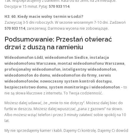
Tak. Współpracujemy z bankiem. Rata od 85 zł/mc na 24 miesiące.
Decyzja w 15 minut. Pytaj:
570 933 114
.
H3: 60. Kiedy macie wolny termin w Łodzi?
Zazwyczaj 3-5 dni roboczych. W sezonie wiosennym 7-10 dni. Zadzwoń
570 933 114
, zarezerwuj. Darmowa wycena nie zobowiązuje.
Podsumowanie: Przestań otwierać
drzwi z duszą na ramieniu
Wideodomofon Łódź
,
wideodomofon Siedlce
,
instalacja
wideodomofonu Warszawa
,
montaż wideodomofonu Warszawa
,
profesjonalny wideodomofon
,
inteligentny wideodomofon
,
wideodomofon do domu
,
wideodomofon do firmy
,
serwis
wideodomofonów
,
nowoczesny system kontroli dostępu
,
bezpieczeństwo domu
,
system monitoringu i wideodomofon
– to
nie są słowa kluczowe z internetu. To Twoja codzienność.
Możesz dalej udawać, że „mnie to nie dotyczy”. Możesz dalej biec do
furtki w deszczu. Możesz dalej wpuszczać „pana z gazowni” na słowo.
Albo możesz wziąć telefon i przez 3 minuty załatwić sobie spokój na 10
lat.
My nie sprzedajemy kamer i kabli. Dajemy Ci kontrolę. Dajemy Ci dowód