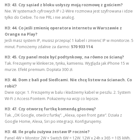
H3: 43. Czy sąsiad z bloku usłyszy moją rozmowę z gościem?
Nie. W systemach cyfrowych IP i 2-Wire rozmowa jest szyfrowana i idzie
tylko do Ciebie. To nie PRL i nie analog.
H3: 44. Co jeśli zmienię operatora internetu w Warszawie z
Orange na Play?
Jeśli masz system IP, musisz przepiąć 1 kabel i zmienić IP w monitorze. 5
minut. Pomożemy zdalnie za darmo:
570 933 114
.
H3: 45. Czy panel może być podtynkowy, na równo ze ścianą?
Tak. Frezujemy w klinkierze, tynku, kamieniu. Wygląda jak iPhone 15 w
murze. Efekt premium. Dopłata 300 zł.
H3: 46. Dom z bali pod Siedlcami. Nie chcę listew na ścianach. Co
robić?
Dwie opcje: 1. Frezujemy w balu i kładziemy kabel w peszlu. 2. System
Wi-Fi z Access Pointem. Pokażemy na wizji co lepsze.
H3: 47. Czy otworzę furtkę komendą głosową?
Tak. „OK Google, otwórz furtkę”. „Alexa, open front gate”. Działa z
Google Home, Alexa, Siri po integracji. Konfigurujemy.
H3: 48. Ile prądu zużywa zestaw IP rocznie?
Panel 4W + Monitor 2W + Switch 6W = 12W. 12W x 24h x 365 = 105 kWh.