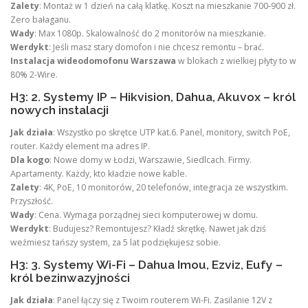
Zalety
: Montaż w 1 dzień na całą klatkę. Koszt na mieszkanie 700-900 zł.
Zero bałaganu.
Wady
: Max 1080p. Skalowalność do 2 monitorów na mieszkanie.
Werdykt
: Jeśli masz stary domofon i nie chcesz remontu – brać.
Instalacja wideodomofonu Warszawa
w blokach z wielkiej płyty to w
80% 2-Wire.
H3: 2. Systemy IP – Hikvision, Dahua, Akuvox – król
nowych instalacji
Jak działa
: Wszystko po skrętce UTP kat.6. Panel, monitory, switch PoE,
router. Każdy element ma adres IP.
Dla kogo
: Nowe domy w Łodzi, Warszawie, Siedlcach. Firmy.
Apartamenty. Każdy, kto kładzie nowe kable.
Zalety
: 4K, PoE, 10 monitorów, 20 telefonów, integracja ze wszystkim.
Przyszłość.
Wady
: Cena. Wymaga porządnej sieci komputerowej w domu.
Werdykt
: Budujesz? Remontujesz? Kładź skrętkę. Nawet jak dziś
weźmiesz tańszy system, za 5 lat podziękujesz sobie.
H3: 3. Systemy Wi-Fi – Dahua Imou, Ezviz, Eufy –
król bezinwazyjności
Jak działa
: Panel łączy się z Twoim routerem Wi-Fi. Zasilanie 12V z