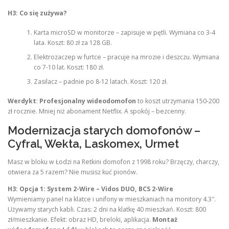
H3: Co się zużywa?
Karta microSD w monitorze – zapisuje w pętli. Wymiana co 3-4
lata. Koszt: 80 zł za 128 GB.
Elektrozaczep w furtce – pracuje na mrozie i deszczu. Wymiana
co 7-10 lat. Koszt: 180 zł.
Zasilacz – padnie po 8-12 latach. Koszt: 120 zł.
Werdykt
:
Profesjonalny wideodomofon
to koszt utrzymania 150-200
zł rocznie. Mniej niż abonament Netflix. A spokój – bezcenny.
Modernizacja starych domofonów –
Cyfral, Wekta, Laskomex, Urmet
Masz w bloku w Łodzi na Retkini domofon z 1998 roku? Brzęczy, charczy,
otwiera za 5 razem? Nie musisz kuć pionów.
H3: Opcja 1: System 2-Wire – Vidos DUO, BCS 2-Wire
Wymieniamy panel na klatce i unifony w mieszkaniach na monitory 4.3″.
Używamy starych kabli. Czas: 2 dni na klatkę 40 mieszkań. Koszt: 800
zł/mieszkanie. Efekt: obraz HD, breloki, aplikacja.
Montaż