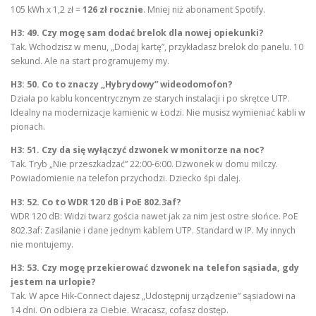
105 kWh x 1,2 zł =
126 zł rocznie
. Mniej niż abonament Spotify.
H3: 49. Czy mogę sam dodać brelok dla nowej opiekunki?
Tak. Wchodzisz w menu, „Dodaj kartę”, przykładasz brelok do panelu. 10
sekund. Ale na start programujemy my.
H3: 50. Co to znaczy „Hybrydowy” wideodomofon?
Działa po kablu koncentrycznym ze starych instalacji i po skrętce UTP.
Idealny na modernizacje kamienic w Łodzi. Nie musisz wymieniać kabli w
pionach.
H3: 51. Czy da się wyłączyć dzwonek w monitorze na noc?
Tak. Tryb „Nie przeszkadzać” 22:00-6:00. Dzwonek w domu milczy.
Powiadomienie na telefon przychodzi. Dziecko śpi dalej.
H3: 52. Co to WDR 120 dB i PoE 802.3af?
WDR 120 dB: Widzi twarz gościa nawet jak za nim jest ostre słońce. PoE
802.3af: Zasilanie i dane jednym kablem UTP. Standard w IP. My innych
nie montujemy.
H3: 53. Czy mogę przekierować dzwonek na telefon sąsiada, gdy
jestem na urlopie?
Tak. W apce Hik-Connect dajesz „Udostępnij urządzenie” sąsiadowi na
14 dni. On odbiera za Ciebie. Wracasz, cofasz dostęp.