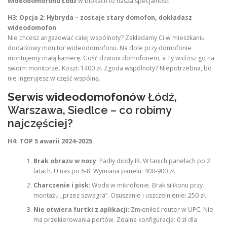
wideodomofonu Łódź
w blokach to nasza specjalność.
H3: Opcja 2: Hybryda – zostaje stary domofon, dokładasz
wideodomofon
Nie chcesz angażować całej wspólnoty? Zakładamy Ci w mieszkaniu
dodatkowy monitor wideodomofonu. Na dole przy domofonie
montujemy małą kamerę. Gość dzwoni domofonem, a Ty widzisz go na
swoim monitorze. Koszt: 1400 zł. Zgoda wspólnoty? Niepotrzebna, bo
nie ingerujesz w część wspólną.
Serwis wideodomofonów
Łódź,
Warszawa, Siedlce – co robimy
najczęściej?
H4: TOP 5 awarii 2024-2025
Brak obrazu w nocy
: Padły diody IR. W tanich panelach po 2
latach. U nas po 6-8. Wymiana panelu: 400-900 zł.
Charczenie i pisk
: Woda w mikrofonie. Brak silikonu przy
montażu „przez szwagra”. Osuszanie i uszczelnienie: 250 zł.
Nie otwiera furtki z aplikacji
: Zmieniłeś router w UPC. Nie
ma przekierowania portów. Zdalna konfiguracja: 0 zł dla