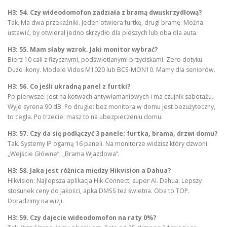
H3: 54. Czy wideodomofon zadziała z bramą dwuskrzydłową?
Tak. Ma dwa przekaźniki. Jeden otwiera furtkę, drugi bramę. Można
ustawić, by otwierał jedno skrzydło dla pieszych lub oba dla auta.
H3: 55. Mam słaby wzrok. Jaki monitor wybrać?
Bierz 10 cali z fizycznymi, podświetlanymi przyciskami. Zero dotyku.
Duże ikony. Modele Vidos M1020 lub BCS-MON10. Mamy dla seniorów.
H3: 56. Co jeśli ukradną panel z furtki?
Po pierwsze: jest na kotwach antywłamaniowych i ma czujnik sabotażu.
Wyje syrena 90 dB. Po drugie: bez monitora w domu jest bezużyteczny,
to cegła. Po trzecie: masz to na ubezpieczeniu domu.
H3: 57. Czy da się podłączyć 3 panele: furtka, brama, drzwi domu?
Tak. Systemy IP ogarną 16 paneli. Na monitorze widzisz który dzwoni:
„Wejście Główne”, „Brama Wjazdowa”.
H3: 58. Jaka jest różnica między Hikvision a Dahua?
Hikvision: Najlepsza aplikacja Hik-Connect, super AI. Dahua: Lepszy
stosunek ceny do jakości, apka DMSS też świetna. Oba to TOP.
Doradzimy na wizji.
H3: 59. Czy dajecie wideodomofon na raty 0%?